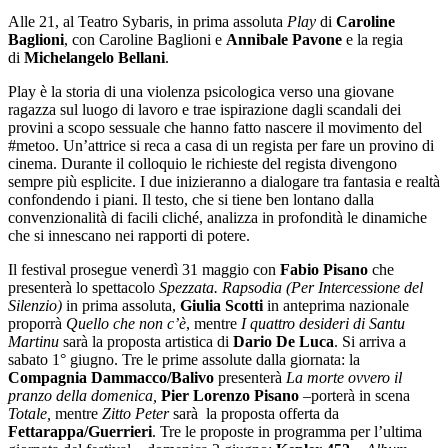
Alle 21, al Teatro Sybaris, in prima assoluta
Play
di
Caroline
Baglioni
, con Caroline Baglioni e
Annibale Pavone
e la regia
di
Michelangelo Bellani
.
Play è la storia di una violenza psicologica verso una giovane
ragazza sul luogo di lavoro e trae ispirazione dagli scandali dei
provini a scopo sessuale che hanno fatto nascere il movimento del
#metoo. Un’attrice si reca a casa di un regista per fare un provino di
cinema. Durante il colloquio le richieste del regista divengono
sempre più esplicite. I due inizieranno a dialogare tra fantasia e realtà
confondendo i piani. Il testo, che si tiene ben lontano dalla
convenzionalità di facili cliché, analizza in profondità le dinamiche
che si innescano nei rapporti di potere.
Il festival prosegue venerdì 31 maggio con
Fabio Pisano
che
presenterà lo spettacolo
Spezzata. Rapsodia (Per Intercessione del
Silenzio)
in prima assoluta,
Giulia Scotti
in anteprima nazionale
proporrà
Quello che non c’è
, mentre
I quattro desideri di Santu
Martinu
sarà la proposta artistica di
Dario De Luca
. Si arriva a
sabato 1° giugno. Tre le prime assolute dalla giornata: la
Compagnia Dammacco/Balivo
presenterà
La morte ovvero il
pranzo della domenica,
Pier Lorenzo Pisano
–porterà in scena
Totale,
mentre
Zitto Peter
sarà la proposta offerta da
Fettarappa/Guerrieri
. Tre le proposte in programma per l’ultima