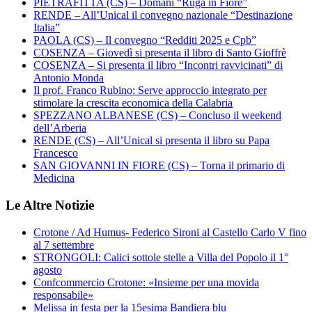
PIETRAFITTA (CS) – Domani “Ruga in Fiore”
RENDE – All’Unical il convegno nazionale “Destinazione
Italia”
PAOLA (CS) – Il convegno “Redditi 2025 e Cpb”
COSENZA – Giovedì si presenta il libro di Santo Gioffrè
COSENZA – Si presenta il libro “Incontri ravvicinati” di
Antonio Monda
Il prof. Franco Rubino: Serve approccio integrato per
stimolare la crescita economica della Calabria
SPEZZANO ALBANESE (CS) – Concluso il weekend
dell’Arberia
RENDE (CS) – All’Unical si presenta il libro su Papa
Francesco
SAN GIOVANNI IN FIORE (CS) – Torna il primario di
Medicina
Le Altre Notizie
Crotone / Ad Humus- Federico Sironi al Castello Carlo V fino
al 7 settembre
STRONGOLI: Calici sottole stelle a Villa del Popolo il 1°
agosto
Confcommercio Crotone: «Insieme per una movida
responsabile»
Melissa in festa per la 15esima Bandiera blu