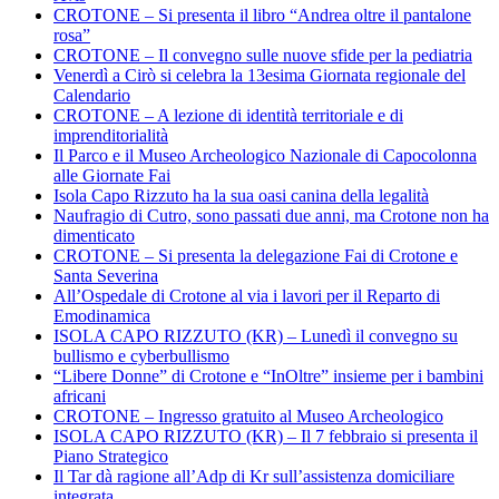
CROTONE – Si presenta il libro “Andrea oltre il pantalone
rosa”
CROTONE – Il convegno sulle nuove sfide per la pediatria
Venerdì a Cirò si celebra la 13esima Giornata regionale del
Calendario
CROTONE – A lezione di identità territoriale e di
imprenditorialità
Il Parco e il Museo Archeologico Nazionale di Capocolonna
alle Giornate Fai
Isola Capo Rizzuto ha la sua oasi canina della legalità
Naufragio di Cutro, sono passati due anni, ma Crotone non ha
dimenticato
CROTONE – Si presenta la delegazione Fai di Crotone e
Santa Severina
All’Ospedale di Crotone al via i lavori per il Reparto di
Emodinamica
ISOLA CAPO RIZZUTO (KR) – Lunedì il convegno su
bullismo e cyberbullismo
“Libere Donne” di Crotone e “InOltre” insieme per i bambini
africani
CROTONE – Ingresso gratuito al Museo Archeologico
ISOLA CAPO RIZZUTO (KR) – Il 7 febbraio si presenta il
Piano Strategico
Il Tar dà ragione all’Adp di Kr sull’assistenza domiciliare
integrata