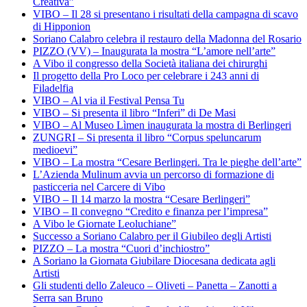
Creativa”
VIBO – Il 28 si presentano i risultati della campagna di scavo
di Hipponion
Soriano Calabro celebra il restauro della Madonna del Rosario
PIZZO (VV) – Inaugurata la mostra “L’amore nell’arte”
A Vibo il congresso della Società italiana dei chirurghi
Il progetto della Pro Loco per celebrare i 243 anni di
Filadelfia
VIBO – Al via il Festival Pensa Tu
VIBO – Si presenta il libro “Inferi” di De Masi
VIBO – Al Museo Lìmen inaugurata la mostra di Berlingeri
ZUNGRI – Si presenta il libro “Corpus speluncarum
medioevi”
VIBO – La mostra “Cesare Berlingeri. Tra le pieghe dell’arte”
L’Azienda Mulinum avvia un percorso di formazione di
pasticceria nel Carcere di Vibo
VIBO – Il 14 marzo la mostra “Cesare Berlingeri”
VIBO – Il convegno “Credito e finanza per l’impresa”
A Vibo le Giornate Leoluchiane”
Successo a Soriano Calabro per il Giubileo degli Artisti
PIZZO – La mostra “Cuori d’inchiostro”
A Soriano la Giornata Giubilare Diocesana dedicata agli
Artisti
Gli studenti dello Zaleuco – Oliveti – Panetta – Zanotti a
Serra san Bruno