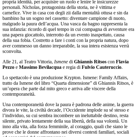
propria identità, per acquisire un ruolo e lenire le insicurezze
personali. Nicholas, protagonista della storia, ne è vittima e
carnefice. Vive in casa con degli zii dalla mentalità ottusa e sin da
bambino ha un sogno nel cassetto: diventare campione di nuoto,
malgrado la paura dell’acqua. Una vasca da bagno rappresenta la
sua infanzia: ricordo di quel tempo in cui compagna di avventure era
una papera giocattolo, interrotto da un evento inaspettato, causa
della sua fobia. Costretto a fare i conti con la propria natura, dopo
aver commesso un danno irreparabile, la sua intera esistenza verrà
sconvolta.
Alle 21, al Teatro Vittoria,
Ismene
di
Ghiannis Ritsos
con
Flavia
Pezzo
e
Massimo Bevilacqua
e
regia di
Fulvio Cauteruccio
.
Lo spettacolo è una produzione Krypton.
Ismene: Family Affairs,
tratto da Ismene del libro “Quarta dimensione” di Ghiannis Ritsos, è
un’opera che parte dal mito greco e arriva alle viscere della
contemporaneità.
Una contemporaneità dove la paura è padrona delle anime, la guerra
divora le vite, la civiltà decade,
l’Occidente implode su sé stesso e
l’individuo, su cui sembra incombere un ineluttabile destino,
resta
silente, privato lentamente della sua libertà, della sua volontà. Un
inno alla vita, alla forza femminile, al coraggio, quali che siano le
prove che le donne affrontano nei diversi contesti familiari, sociali