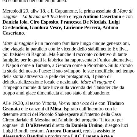
ed economici del contemporaneo.
Mercoledì 29, allw 18, a Il Capannone, la prima assoluta di
Mare di
ruggine
–
La favola dell’Ilva
testo e regia
Antimo Casertano
e
con
Daniela Ioia
,
Ciro Esposito
,
Francesca De Nicolais
,
Luigi
Credendino, Gianluca Vesce, Lucienne Perreca, Antimo
Casertano
.
Mare di ruggine
è un racconto familiare lungo cinque generazioni,
che viaggia in parallelo con le vicende dello stabilimento Ex Ilva,
poi Italsider di Bagnoli. Ma è anche il racconto collettivo di tante
famiglie, per le quali la fabbrica ha rappresentato l’unica alternativa,
a Napoli come a Taranto, a Genova come a Piombino. Sullo sfondo
la storia del nostro Paese: il suo sviluppo, le sue modifiche nel tempo
della storia attraverso la pelle dei protagonisti, il piano di
deindustrializzazione locale e nazionale.
Mare di ruggine
è
l’impegno morale di fare luce sulla vicenda dell’Italsider che da
troppo anni giace dimenticata al suo stato di abbandono.
Alle 19.30, al teatro Vittoria,
Vorrei una voce
di e con
Tindaro
Granata
e le canzoni di
Mina
. I
spirato dall’incontro con le
detenute-attrici del Piccolo Shakespeare all’interno della Casa
Circondariale di Messina nell’ambito del progetto “Il teatro per
sognare” di
D’aRteventi
diretto da
Daniela Ursino
,
disegno luci
Luigi Biondi,
costumi
Aurora Damanti
,
regista assistente
Alessandro Bandini
e
produzione
LAC Lugano Arte e