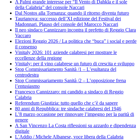
A Palmi grande interesse per “Il Vento di Dahkla e il sole
della Calabria” del console Naccari
Dal Nostos alla Tornanza: quando il ritorno diventa futuro
Taurianova: successo dell’XI edizione del Festival dei
Madonnari. Plauso del console del Marocco Naccari
Il neo sindaco Cannizzaro incontra il prefetto di Reggio Clara
Vaccaro
Elezioni Reggio 2026 / La politica che “buca” i social e perde
il consenso
Vinitaly 2026: 101 aziende calabresi per mostrare le
eccellenze della regione
Vinitaly: per il vino calabrese un futuro di crescita e sviluppo
Stop Commissariamento Sanità /1 – L’esultanza del
centrodestra
Stop Commissariamento Sanità /2 – L’opposizione frena
l’entusiasmo
Francesco Cannizzaro: mi candido a sindaco di Reggio
Calabria
Referendum Giustizia: tutto quello che c’è da sapere
80 anni di Repubblica: tre sindache calabresi del 1946
L’8 marzo occasione per rinnovare l’impegno per la parità di
genere
A San Vincenzo La Costa riflessioni su azzardo e dipendenza
digitale
L’Addio / Michele Albanese, voce libera della Calabria