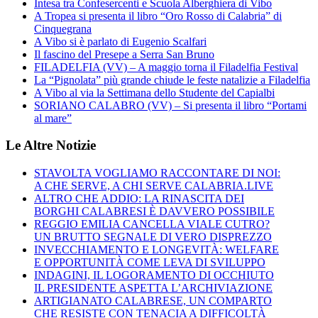
Intesa tra Confesercenti e Scuola Alberghiera di Vibo
A Tropea si presenta il libro “Oro Rosso di Calabria” di
Cinquegrana
A Vibo si è parlato di Eugenio Scalfari
Il fascino del Presepe a Serra San Bruno
FILADELFIA (VV) – A maggio torna il Filadelfia Festival
La “Pignolata” più grande chiude le feste natalizie a Filadelfia
A Vibo al via la Settimana dello Studente del Capialbi
SORIANO CALABRO (VV) – Si presenta il libro “Portami
al mare”
Le Altre Notizie
STAVOLTA VOGLIAMO RACCONTARE DI NOI:
A CHE SERVE, A CHI SERVE CALABRIA.LIVE
ALTRO CHE ADDIO: LA RINASCITA DEI
BORGHI CALABRESI È DAVVERO POSSIBILE
REGGIO EMILIA CANCELLA VIALE CUTRO?
UN BRUTTO SEGNALE DI VERO DISPREZZO
INVECCHIAMENTO E LONGEVITÀ: WELFARE
E OPPORTUNITÀ COME LEVA DI SVILUPPO
INDAGINI, IL LOGORAMENTO DI OCCHIUTO
IL PRESIDENTE ASPETTA L’ARCHIVIAZIONE
ARTIGIANATO CALABRESE, UN COMPARTO
CHE RESISTE CON TENACIA A DIFFICOLTÀ