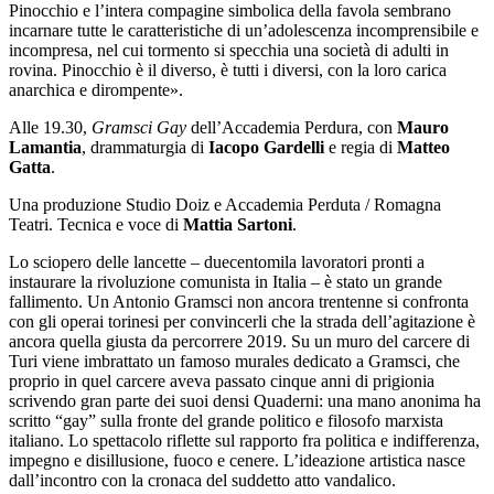
Pinocchio e l’intera compagine simbolica della favola sembrano
incarnare tutte le caratteristiche di un’adolescenza incomprensibile e
incompresa, nel cui tormento si specchia una società di adulti in
rovina.
Pinocchio è il diverso, è tutti i diversi, con la loro carica
anarchica e dirompente».
Alle 19.30,
Gramsci Gay
dell’Accademia Perdura, con
Mauro
Lamantia
, drammaturgia di
Iacopo Gardelli
e regia di
Matteo
Gatta
.
Una produzione Studio Doiz e Accademia Perduta / Romagna
Teatri.
Tecnica e voce di
Mattia Sartoni
.
Lo sciopero delle lancette – duecentomila lavoratori pronti a
instaurare la rivoluzione comunista in Italia – è stato un grande
fallimento. Un Antonio Gramsci non ancora trentenne si confronta
con gli operai torinesi per convincerli che la strada dell’agitazione è
ancora quella giusta da percorrere 2019. Su un muro del carcere di
Turi viene imbrattato un famoso murales dedicato a Gramsci, che
proprio in quel carcere aveva passato cinque anni di prigionia
scrivendo gran parte dei suoi densi Quaderni: una mano anonima ha
scritto “gay” sulla fronte del grande politico e filosofo marxista
italiano. Lo spettacolo riflette sul rapporto fra politica e indifferenza,
impegno e disillusione, fuoco e cenere. L’ideazione artistica nasce
dall’incontro con la cronaca del suddetto atto vandalico.