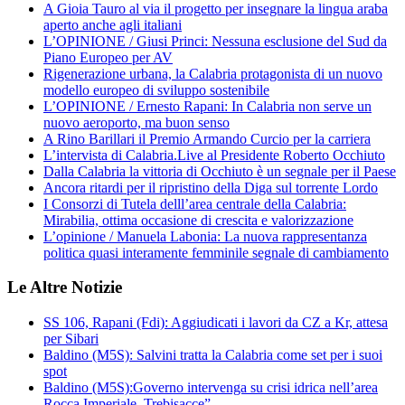
A Gioia Tauro al via il progetto per insegnare la lingua araba
aperto anche agli italiani
L’OPINIONE / Giusi Princi: Nessuna esclusione del Sud da
Piano Europeo per AV
Rigenerazione urbana, la Calabria protagonista di un nuovo
modello europeo di sviluppo sostenibile
L’OPINIONE / Ernesto Rapani: In Calabria non serve un
nuovo aeroporto, ma buon senso
A Rino Barillari il Premio Armando Curcio per la carriera
L’intervista di Calabria.Live al Presidente Roberto Occhiuto
Dalla Calabria la vittoria di Occhiuto è un segnale per il Paese
Ancora ritardi per il ripristino della Diga sul torrente Lordo
I Consorzi di Tutela delll’area centrale della Calabria:
Mirabilia, ottima occasione di crescita e valorizzazione
L’opinione / Manuela Labonia: La nuova rappresentanza
politica quasi interamente femminile segnale di cambiamento
Le Altre Notizie
SS 106, Rapani (Fdi): Aggiudicati i lavori da CZ a Kr, attesa
per Sibari
Baldino (M5S): Salvini tratta la Calabria come set per i suoi
spot
Baldino (M5S):Governo intervenga su crisi idrica nell’area
Rocca Imperiale–Trebisacce”