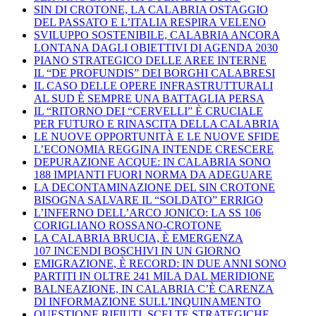
SIN DI CROTONE, LA CALABRIA OSTAGGIO
DEL PASSATO E L’ITALIA RESPIRA VELENO
SVILUPPO SOSTENIBILE, CALABRIA ANCORA
LONTANA DAGLI OBIETTIVI DI AGENDA 2030
PIANO STRATEGICO DELLE AREE INTERNE
IL “DE PROFUNDIS” DEI BORGHI CALABRESI
IL CASO DELLE OPERE INFRASTRUTTURALI
AL SUD È SEMPRE UNA BATTAGLIA PERSA
IL “RITORNO DEI “CERVELLI” È CRUCIALE
PER FUTURO E RINASCITA DELLA CALABRIA
LE NUOVE OPPORTUNITÀ E LE NUOVE SFIDE
L’ECONOMIA REGGINA INTENDE CRESCERE
DEPURAZIONE ACQUE: IN CALABRIA SONO
188 IMPIANTI FUORI NORMA DA ADEGUARE
LA DECONTAMINAZIONE DEL SIN CROTONE
BISOGNA SALVARE IL “SOLDATO” ERRIGO
L’INFERNO DELL’ARCO JONICO: LA SS 106
CORIGLIANO ROSSANO-CROTONE
LA CALABRIA BRUCIA, È EMERGENZA
107 INCENDI BOSCHIVI IN UN GIORNO
EMIGRAZIONE, È RECORD: IN DUE ANNI SONO
PARTITI IN OLTRE 241 MILA DAL MERIDIONE
BALNEAZIONE, IN CALABRIA C’È CARENZA
DI INFORMAZIONE SULL’INQUINAMENTO
QUESTIONE RIFIUTI, SCELTE STRATEGICHE