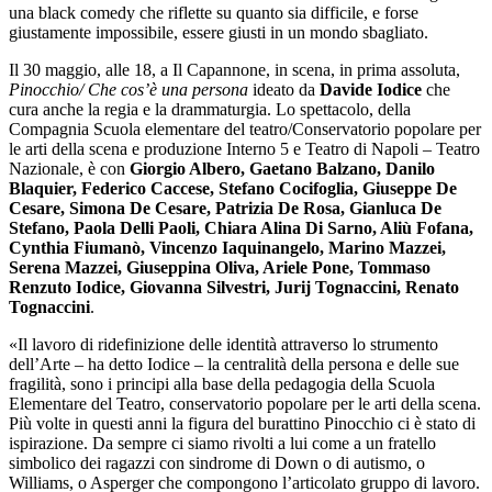
una black comedy che riflette su quanto sia difficile, e forse
giustamente impossibile, essere giusti in un mondo sbagliato.
Il 30 maggio, alle 18, a Il Capannone, in scena, in prima assoluta,
Pinocchio/ Che cos’è una persona
ideato da
Davide Iodice
che
cura anche la regia e la drammaturgia. Lo spettacolo, della
Co
mpagnia Scuola elementare del teatro/Conservatorio popolare per
le arti della scena e
produzione Interno 5 e Teatro di Napoli – Teatro
Nazionale, è con
Giorgio Albero, Gaetano Balzano, Danilo
Blaquier, Federico Caccese, Stefano Cocifoglia, Giuseppe De
Cesare, Simona De Cesare, Patrizia De Rosa, Gianluca De
Stefano, Paola Delli Paoli, Chiara Alina Di Sarno, Aliù Fofana,
Cynthia Fiumanò, Vincenzo Iaquinangelo, Marino Mazzei,
Serena Mazzei, Giuseppina Oliva, Ariele Pone, Tommaso
Renzuto Iodice, Giovanna Silvestri, Jurij Tognaccini, Renato
Tognaccini
.
«Il lavoro di ridefinizione delle identità attraverso lo strumento
dell’Arte – ha detto Iodice – la centralità della persona e delle sue
fragilità, sono i principi alla base della pedagogia della Scuola
Elementare del Teatro, conservatorio popolare per le arti della scena.
Più volte in questi anni la figura del burattino Pinocchio ci è stato di
ispirazione. Da sempre ci siamo rivolti a lui come a un fratello
simbolico dei ragazzi con sindrome di Down o di autismo, o
Williams, o Asperger che compongono l’articolato gruppo di lavoro.