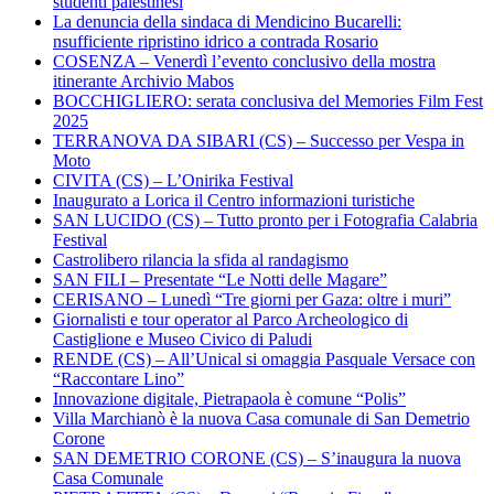
studenti palestinesi
La denuncia della sindaca di Mendicino Bucarelli:
nsufficiente ripristino idrico a contrada Rosario
COSENZA – Venerdì l’evento conclusivo della mostra
itinerante Archivio Mabos
BOCCHIGLIERO: serata conclusiva del Memories Film Fest
2025
TERRANOVA DA SIBARI (CS) – Successo per Vespa in
Moto
CIVITA (CS) – L’Onirika Festival
Inaugurato a Lorica il Centro informazioni turistiche
SAN LUCIDO (CS) – Tutto pronto per i Fotografia Calabria
Festival
Castrolibero rilancia la sfida al randagismo
SAN FILI – Presentate “Le Notti delle Magare”
CERISANO – Lunedì “Tre giorni per Gaza: oltre i muri”
Giornalisti e tour operator al Parco Archeologico di
Castiglione e Museo Civico di Paludi
RENDE (CS) – All’Unical si omaggia Pasquale Versace con
“Raccontare Lino”
Innovazione digitale, Pietrapaola è comune “Polis”
Villa Marchianò è la nuova Casa comunale di San Demetrio
Corone
SAN DEMETRIO CORONE (CS) – S’inaugura la nuova
Casa Comunale