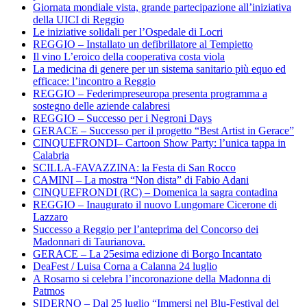
Giornata mondiale vista, grande partecipazione all’iniziativa
della UICI di Reggio
Le iniziative solidali per l’Ospedale di Locri
REGGIO – Installato un defibrillatore al Tempietto
Il vino L’eroico della cooperativa costa viola
La medicina di genere per un sistema sanitario più equo ed
efficace: l’incontro a Reggio
REGGIO – Federimpreseuropa presenta programma a
sostegno delle aziende calabresi
REGGIO – Successo per i Negroni Days
GERACE – Successo per il progetto “Best Artist in Gerace”
CINQUEFRONDI– Cartoon Show Party: l’unica tappa in
Calabria
SCILLA-FAVAZZINA: la Festa di San Rocco
CAMINI – La mostra “Non dista” di Fabio Adani
CINQUEFRONDI (RC) – Domenica la sagra contadina
REGGIO – Inaugurato il nuovo Lungomare Cicerone di
Lazzaro
Successo a Reggio per l’anteprima del Concorso dei
Madonnari di Taurianova.
GERACE – La 25esima edizione di Borgo Incantato
DeaFest / Luisa Corna a Calanna 24 luglio
A Rosarno si celebra l’incoronazione della Madonna di
Patmos
SIDERNO – Dal 25 luglio “Immersi nel Blu-Festival del