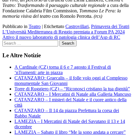
Teatro: Trasformando il paesaggio culturale regionale
a cura della
Fondazione Calabria Film Commission,
Tommaso Le Pera: la
memoria visiva del teatro
con Romolo Perrotta.
(rcs)
Pubblicato in
Teatro
|
Etichettato
Castrovillari
,
Primavera dei Teatri
Navigazione
L’Università Mediterranea di Reggio premiata a Forum PA 2024
Attivo il nuovo laboratorio di patologia clinica dell’Asp di RC
articoli
Le Altre Notizie
A Cardinale (CZ) torna il 6 e 7 agosto il Festival di
‘nTramenti: arte in piazza
CATANZARO: Graecalis – il folle volo oggi al Complesso
monumentale San Giovanni
Torre di Ruggiero (CZ) – “Riconosci cristiano la tua dignità”
CATANZARO – I Mercatini di Natale alla Galleria Mancuso
CATANZARO – I misteri del Natale e il cuore antico della
città
CATANZARO – Il 14 da piazza Prefettura la corsa dei
Babbo Natale
LAMEZIA – I Mercatini di Natale del Savutano il 13 e 14
dicembre
LAMEZIA – Sabato il libro “Me la sono andata a cercare”