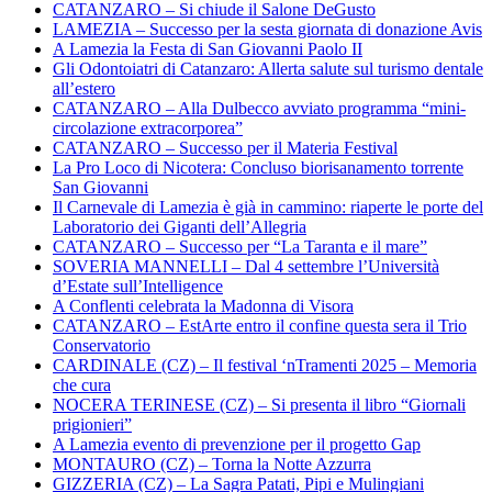
CATANZARO – Si chiude il Salone DeGusto
LAMEZIA – Successo per la sesta giornata di donazione Avis
A Lamezia la Festa di San Giovanni Paolo II
Gli Odontoiatri di Catanzaro: Allerta salute sul turismo dentale
all’estero
CATANZARO – Alla Dulbecco avviato programma “mini-
circolazione extracorporea”
CATANZARO – Successo per il Materia Festival
La Pro Loco di Nicotera: Concluso biorisanamento torrente
San Giovanni
Il Carnevale di Lamezia è già in cammino: riaperte le porte del
Laboratorio dei Giganti dell’Allegria
CATANZARO – Successo per “La Taranta e il mare”
SOVERIA MANNELLI – Dal 4 settembre l’Università
d’Estate sull’Intelligence
A Conflenti celebrata la Madonna di Visora
CATANZARO – EstArte entro il confine questa sera il Trio
Conservatorio
CARDINALE (CZ) – Il festival ‘nTramenti 2025 – Memoria
che cura
NOCERA TERINESE (CZ) – Si presenta il libro “Giornali
prigionieri”
A Lamezia evento di prevenzione per il progetto Gap
MONTAURO (CZ) – Torna la Notte Azzurra
GIZZERIA (CZ) – La Sagra Patati, Pipi e Mulingiani