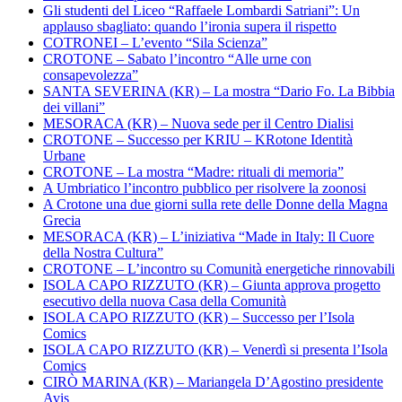
Gli studenti del Liceo “Raffaele Lombardi Satriani”: Un
applauso sbagliato: quando l’ironia supera il rispetto
COTRONEI – L’evento “Sila Scienza”
CROTONE – Sabato l’incontro “Alle urne con
consapevolezza”
SANTA SEVERINA (KR) – La mostra “Dario Fo. La Bibbia
dei villani”
MESORACA (KR) – Nuova sede per il Centro Dialisi
CROTONE – Successo per KRIU – KRotone Identità
Urbane
CROTONE – La mostra “Madre: rituali di memoria”
A Umbriatico l’incontro pubblico per risolvere la zoonosi
A Crotone una due giorni sulla rete delle Donne della Magna
Grecia
MESORACA (KR) – L’iniziativa “Made in Italy: Il Cuore
della Nostra Cultura”
CROTONE – L’incontro su Comunità energetiche rinnovabili
ISOLA CAPO RIZZUTO (KR) – Giunta approva progetto
esecutivo della nuova Casa della Comunità
ISOLA CAPO RIZZUTO (KR) – Successo per l’Isola
Comics
ISOLA CAPO RIZZUTO (KR) – Venerdì si presenta l’Isola
Comics
CIRÒ MARINA (KR) – Mariangela D’Agostino presidente
Avis