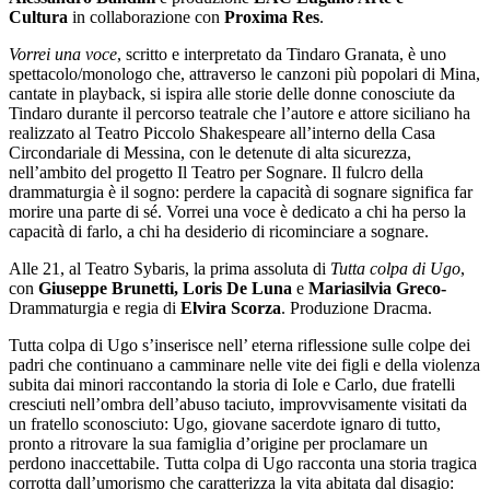
Cultura
in collaborazione con
Proxima Res
.
Vorrei una voce
, scritto e interpretato da Tindaro Granata, è uno
spettacolo/monologo che, attraverso le canzoni più popolari di Mina,
cantate in playback, si ispira alle storie delle donne conosciute da
Tindaro durante il percorso teatrale che l’autore e attore siciliano ha
realizzato al Teatro Piccolo Shakespeare all’interno della Casa
Circondariale di Messina, con le detenute di alta sicurezza,
nell’ambito del progetto Il Teatro per Sognare. Il fulcro della
drammaturgia è il sogno: perdere la capacità di sognare significa far
morire una parte di sé. Vorrei una voce è dedicato a chi ha perso la
capacità di farlo, a chi ha desiderio di ricominciare a sognare.
Alle 21, al Teatro Sybaris, la prima assoluta di
Tutta colpa di Ugo
,
con
Giuseppe Brunetti, Loris De Luna
e
Mariasilvia Greco-
Drammaturgia e regia di
Elvira Scorza
. Produzione Dracma.
Tutta colpa di Ugo s’inserisce nell’ eterna riflessione sulle colpe dei
padri che continuano a camminare nelle vite dei figli e della violenza
subita dai minori raccontando la storia di Iole e Carlo, due fratelli
cresciuti nell’ombra dell’abuso taciuto, improvvisamente visitati da
un fratello sconosciuto: Ugo, giovane sacerdote ignaro di tutto,
pronto a ritrovare la sua famiglia d’origine per proclamare un
perdono inaccettabile. Tutta colpa di Ugo racconta una storia tragica
corrotta dall’umorismo che caratterizza la vita abitata dal disagio: