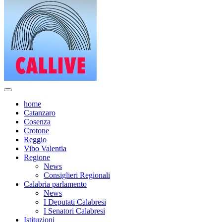
home
Catanzaro
Cosenza
Crotone
Reggio
Vibo Valentia
Regione
News
Consiglieri Regionali
Calabria parlamento
News
I Deputati Calabresi
I Senatori Calabresi
Istituzioni