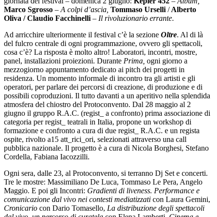
giornata del festival – domenica 2 giugno:
Kepler 452
–
Album,
Marco Sgrosso
–
A colpi d’ascia,
Tommaso Urselli
/
Alberto
Oliva / Claudio Facchinelli
–
Il rivoluzionario errante
.
Ad arricchire ulteriormente il festival c’è la sezione
Oltre
. Al di là
del fulcro centrale di ogni programmazione, ovvero gli spettacoli,
cosa c’è? La risposta è molto altro! Laboratori, incontri, mostre,
panel, installazioni proiezioni. Durante
Prima,
ogni giorno a
mezzogiorno
appuntamento dedicato ai pitch dei progetti in
residenza. Un momento informale di incontro tra gli artisti e gli
operatori, per parlare dei percorsi di creazione, di produzione e di
possibili coproduzioni. Il tutto davanti a un aperitivo nella splendida
atmosfera del chiostro del Protoconvento. Dal 28 maggio al 2
giugno il gruppo R.A.C. (regist_ a confronto) prima associazione di
categoria per regist_ teatrali in Italia, propone un workshop di
formazione e confronto a cura di due regist_ R.A.C. e un regista
ospite, rivolto a15 att_rici_ori, selezionati attraverso una call
pubblica nazionale. Il progetto è a cura di Nicola Borghesi, Stefano
Cordella, Fabiana Iacozzilli.
Ogni sera, dalle 23, al Protoconvento, si terranno Dj Set e concerti.
Tre le mostre: Massimiliano De Luca, Tommaso Le Pera, Angelo
Maggio. E poi gli Incontri:
Gradienti di liveness. Performance e
comunicazione dal vivo nei contesti mediatizzati
con Laura Gemini,
Cronicario
con Dario Tomasello,
La distribuzione degli spettacoli
dal vivo, un percorso di curatela
con Elena Lamberti,
Cinema e