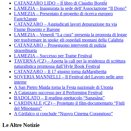
CATANZARO LIDO – Il libro di Claudio Borghi
LAMEZIA – Inaugurata la sede dell’Associazione “Il Dono”
LAMEZIA – Presentato il progetto di ricerca europeo
Fastch2ange
CATANZARO – Aggiudicati lavori depurazione tra via
Fiume Busento e Barone
LAMEZIA – Venerdì “La cura” presenta la proposta di legge
per trasformare in spoke gli ospedali montani della Calabria
CATANZARO – Proseguono interventi di pulizia
straordinaria
LAMEZIA – Successo per Trame Festival
TAVERNA (CZ) – Aperta la call per la residenza di scrittura
naturalistica promossa dall’Hyle Book Festival
CATANZARO – Il 17 giugno torna daMargherita
SOVERIA MANNELLI – Il Festival del Lavoro nelle aree
interne
A San Pietro Maida torna la Festa nazionale di Utopia
A Catanzaro successo per il Performing Festival
BADOLATO – Il reading-spettacolo “Sanasàna”
CARDINALE (CZ) – Proiettato il film-documentario “Figli
del Minotauro”
A Girifalco si conclude “Nuovo Cinema Coraggioso”
Le Altre Notizie