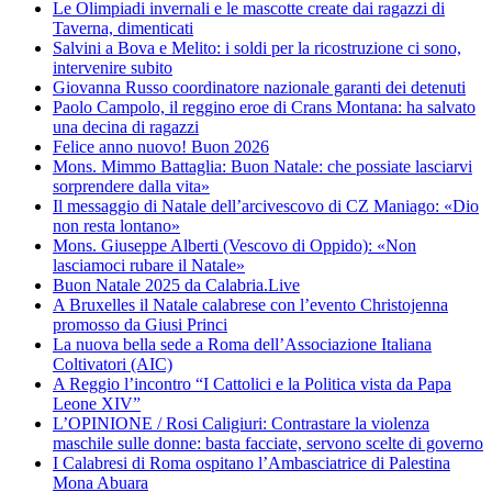
Le Olimpiadi invernali e le mascotte create dai ragazzi di
Taverna, dimenticati
Salvini a Bova e Melito: i soldi per la ricostruzione ci sono,
intervenire subito
Giovanna Russo coordinatore nazionale garanti dei detenuti
Paolo Campolo, il reggino eroe di Crans Montana: ha salvato
una decina di ragazzi
Felice anno nuovo! Buon 2026
Mons. Mimmo Battaglia: Buon Natale: che possiate lasciarvi
sorprendere dalla vita»
Il messaggio di Natale dell’arcivescovo di CZ Maniago: «Dio
non resta lontano»
Mons. Giuseppe Alberti (Vescovo di Oppido): «Non
lasciamoci rubare il Natale»
Buon Natale 2025 da Calabria.Live
A Bruxelles il Natale calabrese con l’evento Christojenna
promosso da Giusi Princi
La nuova bella sede a Roma dell’Associazione Italiana
Coltivatori (AIC)
A Reggio l’incontro “I Cattolici e la Politica vista da Papa
Leone XIV”
L’OPINIONE / Rosi Caligiuri: Contrastare la violenza
maschile sulle donne: basta facciate, servono scelte di governo
I Calabresi di Roma ospitano l’Ambasciatrice di Palestina
Mona Abuara