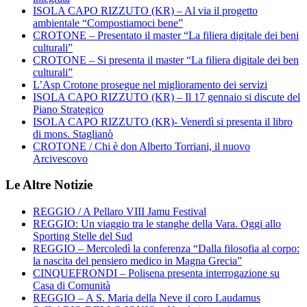
ISOLA CAPO RIZZUTO (KR) – Al via il progetto
ambientale “Compostiamoci bene”
CROTONE – Presentato il master “La filiera digitale dei beni
culturali”
CROTONE – Si presenta il master “La filiera digitale dei ben
culturali”
L’Asp Crotone prosegue nel miglioramento dei servizi
ISOLA CAPO RIZZUTO (KR) – Il 17 gennaio si discute del
Piano Strategico
ISOLA CAPO RIZZUTO (KR)- Venerdì si presenta il libro
di mons. Staglianò
CROTONE / Chi è don Alberto Torriani, il nuovo
Arcivescovo
Le Altre Notizie
REGGIO / A Pellaro VIII Jamu Festival
REGGIO: Un viaggio tra le stanghe della Vara. Oggi allo
Sporting Stelle del Sud
REGGIO – Mercoledì la conferenza “Dalla filosofia al corpo:
la nascita del pensiero medico in Magna Grecia”
CINQUEFRONDI – Polisena presenta interrogazione su
Casa di Comunità
REGGIO – A S. Maria della Neve il coro Laudamus