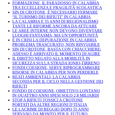
FORMAZIONE, IL PARADOSSO IN CALABRIA
TRA ECCELLENZA E FRAGILITÀ SCOLASTICA
SIN DI CROTONE, È NECESSARIO FERMARE
“IL TURISMO DEI RIFIUTI” IN CALABRIA
LA CALABRIA E 55 ANNI DI REGIONALISMO
TANTE LE RIFORME ANCORA DA ATTUARE
LE AREE INTERNE NON DEVONO DIVENTARE
LUOGHI FANTASMA, MA UN’OPPORTUNITÀ
È IN CRISI LA DEPURAZIONE IN CALABRIA
PROBLEMA TRASCURATO, NON RINVIABILE
SIN DI CROTONE, BASTA CON CHIACCHIERE:
ADESSO È ARRIVATO IL MOMENTO DI AGIRE
IL DIRITTO NEGATO ALLA MOBILITÀ IN
SICUREZZA SULLA STRADA IONIO-TIRRENO
FONDI COESIONE, SERVE RIPROGRAMMARE
RISORSE IN CALABRIA PER NON PERDERLE
REATI AMBIENTALI, LA CALABRIA
SECONDA PER IL CICLO NELLA GESTIONE DEI
RIFIUTI
FONDO DI COESIONE, OBIETTIVO LONTANO
IN QUATTRO ANNI SPESI SOLO 2,8 MILIARDI
STOP A RIFIUTI TOSSICI A CROTONE
PORTATI DA ALTRE REGIONI D’ITALIA
LE LACRIME DI REGGIO DOPO 55 ANNI
SERVANO DA MONITO PER IL FUTURO