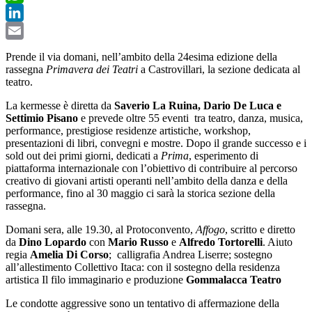
WhatsApp
LinkedIn
Email
Prende il via domani, nell’ambito della 24esima edizione della
rassegna
Primavera dei Teatri
a Castrovillari, la sezione dedicata al
teatro.
La kermesse è diretta da
Saverio La Ruina, Dario De Luca e
Settimio Pisano
e prevede oltre 55 eventi
tra teatro, danza, musica,
performance, prestigiose residenze artistiche, workshop,
presentazioni di libri, convegni e mostre. Dopo il grande successo e i
sold out dei primi giorni, dedicati a
Prima
, esperimento di
piattaforma internazionale con l’obiettivo di contribuire al percorso
creativo di giovani artisti operanti nell’ambito della danza e della
performance, fino al 30 maggio ci sarà la storica sezione della
rassegna.
Domani sera, alle 19.30, al Protoconvento,
Affogo
, scritto e diretto
da
Dino Lopardo
con
Mario Russo
e
Alfredo Tortorelli
. Aiuto
regia
Amelia Di Corso
;
calligrafia Andrea Liserre;
sostegno
all’allestimento Collettivo Itaca:
con il sostegno della residenza
artistica Il filo immaginario e
produzione
Gommalacca Teatro
Le condotte aggressive sono un tentativo di affermazione della