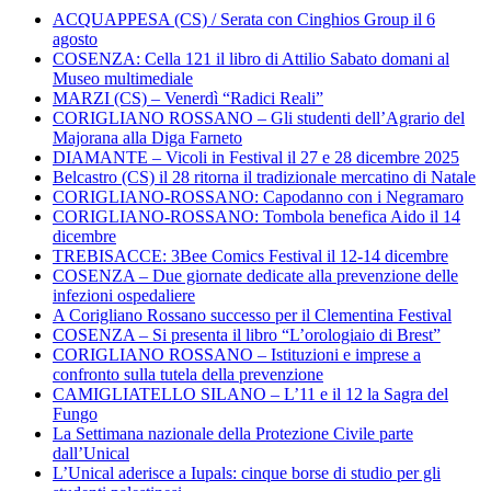
ACQUAPPESA (CS) / Serata con Cinghios Group il 6
agosto
COSENZA: Cella 121 il libro di Attilio Sabato domani al
Museo multimediale
MARZI (CS) – Venerdì “Radici Reali”
CORIGLIANO ROSSANO – Gli studenti dell’Agrario del
Majorana alla Diga Farneto
DIAMANTE – Vicoli in Festival il 27 e 28 dicembre 2025
Belcastro (CS) il 28 ritorna il tradizionale mercatino di Natale
CORIGLIANO-ROSSANO: Capodanno con i Negramaro
CORIGLIANO-ROSSANO: Tombola benefica Aido il 14
dicembre
TREBISACCE: 3Bee Comics Festival il 12-14 dicembre
COSENZA – Due giornate dedicate alla prevenzione delle
infezioni ospedaliere
A Corigliano Rossano successo per il Clementina Festival
COSENZA – Si presenta il libro “L’orologiaio di Brest”
CORIGLIANO ROSSANO – Istituzioni e imprese a
confronto sulla tutela della prevenzione
CAMIGLIATELLO SILANO – L’11 e il 12 la Sagra del
Fungo
La Settimana nazionale della Protezione Civile parte
dall’Unical
L’Unical aderisce a Iupals: cinque borse di studio per gli