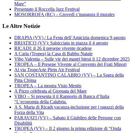
Mare”
Presentato il Roccella Jazz Festival
MOSORROFA (RC) – Giovedì s’inaugura il murales
Le Altre Notizie
DRAPIA (VV) / La Festa dell’Amicizia domenica 9 agosto
BRIATICO (VV): Salsicciata in piazza il 4 agosto
RICADI: il 26 il presepe vivente ricadese
A Caria (Tropea) la Casa di Babbo Natale
Vibo Valentia – Sulle vie dei mastri birrai il 12 dicembre 2025
TROPEA – Il Presepe Vivente al Convento dei Frati Minori
Al via TropeArte Plein Air Festival
SAN COSTANTINO CALABRO (VV) – La Sagra della
Pitta Chjina
TROPEA – La mostra Visio Mentis
A Pizzo celebrata al Giornata del Mare
VIBO – Si presenta il il Rapporto di Banca d’Italia
“L’economia della Calabria.
A S. Maria di Ricadi vacanza-inclusione per i ragazzi della
Forza della Vita
PARAVATI (VV) – Sabato il Giubileo delle Persone con
Disabilità
TROPEA (VV) – Il 2 giugno la prima edizione di “Onda