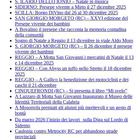
S. ILARIO DELLO IONIO – Natale in musica
SIDERNO: Presepe vivente a Mirto il 27 dicembre 2025
SCILLA: Borgo DiVino dal 26 al 30 dicembre 2025
SAN GIORGIO MORGETO (RC) – XXVI edizione del
Presepe vivente dei bambini
A Bovalino il presepe che racconta la memoria contadina
della comunità
Sogno di Natale a Reggio il 13 dicembre in viale Aldo Moro
S. GIORGIO MORGETO (RC) – Il 26 dicembre il presepe
vivente dei bambini
REGGIO – A Motta San Giovanni i mercatini di Natale il 13
e 14 dicembre 2025
REGGIO – Con Abyss un tuffo nello Stretto il 18 dicembre
2025
REGGIO – A Gallico la benedizione dei motociclisti e dei
caschi il 21-dicembre
CINQUEFRONDI (RC) – Si presenta il libro “Mi svelo”
A Lazzaro di Motta San Giovanni Inaugurato il Museo delle
Identità Territoriali della Calabria
A Mosorrofa premiati gli alunni più meritevoli e un gesto di
bontà
Da marzo 2026 l’inizio dei lavori sulla Diga sul Lordo di
Siderno
Caulonia contro Metrocity RC per abbandono strade
provinciali