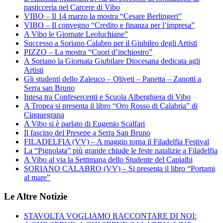
pasticceria nel Carcere di Vibo
VIBO – Il 14 marzo la mostra “Cesare Berlingeri”
VIBO – Il convegno “Credito e finanza per l’impresa”
A Vibo le Giornate Leoluchiane”
Successo a Soriano Calabro per il Giubileo degli Artisti
PIZZO – La mostra “Cuori d’inchiostro”
A Soriano la Giornata Giubilare Diocesana dedicata agli
Artisti
Gli studenti dello Zaleuco – Oliveti – Panetta – Zanotti a
Serra san Bruno
Intesa tra Confesercenti e Scuola Alberghiera di Vibo
A Tropea si presenta il libro “Oro Rosso di Calabria” di
Cinquegrana
A Vibo si è parlato di Eugenio Scalfari
Il fascino del Presepe a Serra San Bruno
FILADELFIA (VV) – A maggio torna il Filadelfia Festival
La “Pignolata” più grande chiude le feste natalizie a Filadelfia
A Vibo al via la Settimana dello Studente del Capialbi
SORIANO CALABRO (VV) – Si presenta il libro “Portami
al mare”
Le Altre Notizie
STAVOLTA VOGLIAMO RACCONTARE DI NOI: