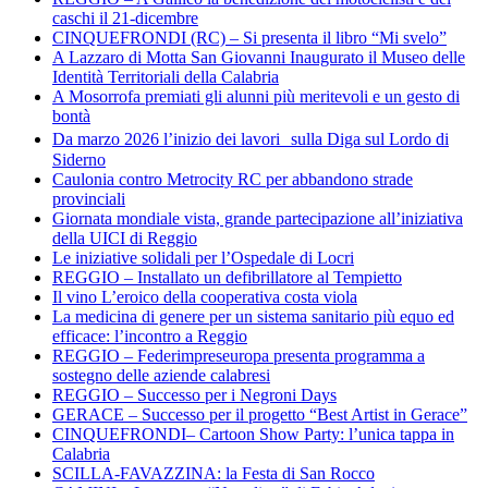
caschi il 21-dicembre
CINQUEFRONDI (RC) – Si presenta il libro “Mi svelo”
A Lazzaro di Motta San Giovanni Inaugurato il Museo delle
Identità Territoriali della Calabria
A Mosorrofa premiati gli alunni più meritevoli e un gesto di
bontà
Da marzo 2026 l’inizio dei lavori sulla Diga sul Lordo di
Siderno
Caulonia contro Metrocity RC per abbandono strade
provinciali
Giornata mondiale vista, grande partecipazione all’iniziativa
della UICI di Reggio
Le iniziative solidali per l’Ospedale di Locri
REGGIO – Installato un defibrillatore al Tempietto
Il vino L’eroico della cooperativa costa viola
La medicina di genere per un sistema sanitario più equo ed
efficace: l’incontro a Reggio
REGGIO – Federimpreseuropa presenta programma a
sostegno delle aziende calabresi
REGGIO – Successo per i Negroni Days
GERACE – Successo per il progetto “Best Artist in Gerace”
CINQUEFRONDI– Cartoon Show Party: l’unica tappa in
Calabria
SCILLA-FAVAZZINA: la Festa di San Rocco