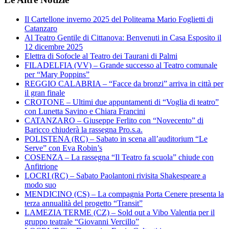
Il Cartellone inverno 2025 del Politeama Mario Foglietti di
Catanzaro
Al Teatro Gentile di Cittanova: Benvenuti in Casa Esposito il
12 dicembre 2025
Elettra di Sofocle al Teatro dei Taurani di Palmi
FILADELFIA (VV) – Grande successo al Teatro comunale
per “Mary Poppins”
REGGIO CALABRIA – “Facce da bronzi” arriva in città per
il gran finale
CROTONE – Ultimi due appuntamenti di “Voglia di teatro”
con Lunetta Savino e Chiara Francini
CATANZARO – Giuseppe Ferlito con “Novecento” di
Baricco chiuderà la rassegna Pro.s.a.
POLISTENA (RC) – Sabato in scena all’auditorium “Le
Serve” con Eva Robin’s
COSENZA – La rassegna “Il Teatro fa scuola” chiude con
Anfitrione
LOCRI (RC) – Sabato Paolantoni rivisita Shakespeare a
modo suo
MENDICINO (CS) – La compagnia Porta Cenere presenta la
terza annualità del progetto “Transit”
LAMEZIA TERME (CZ) – Sold out a Vibo Valentia per il
gruppo teatrale “Giovanni Vercillo”