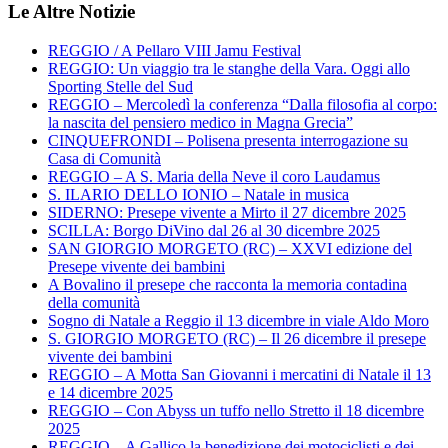
Le Altre Notizie
REGGIO / A Pellaro VIII Jamu Festival
REGGIO: Un viaggio tra le stanghe della Vara. Oggi allo
Sporting Stelle del Sud
REGGIO – Mercoledì la conferenza “Dalla filosofia al corpo:
la nascita del pensiero medico in Magna Grecia”
CINQUEFRONDI – Polisena presenta interrogazione su
Casa di Comunità
REGGIO – A S. Maria della Neve il coro Laudamus
S. ILARIO DELLO IONIO – Natale in musica
SIDERNO: Presepe vivente a Mirto il 27 dicembre 2025
SCILLA: Borgo DiVino dal 26 al 30 dicembre 2025
SAN GIORGIO MORGETO (RC) – XXVI edizione del
Presepe vivente dei bambini
A Bovalino il presepe che racconta la memoria contadina
della comunità
Sogno di Natale a Reggio il 13 dicembre in viale Aldo Moro
S. GIORGIO MORGETO (RC) – Il 26 dicembre il presepe
vivente dei bambini
REGGIO – A Motta San Giovanni i mercatini di Natale il 13
e 14 dicembre 2025
REGGIO – Con Abyss un tuffo nello Stretto il 18 dicembre
2025
REGGIO – A Gallico la benedizione dei motociclisti e dei