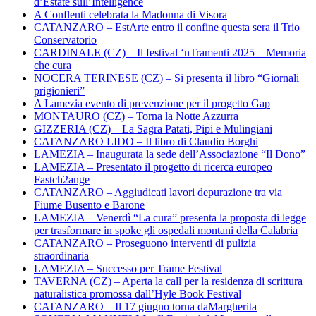
d’Estate sull’Intelligence
A Conflenti celebrata la Madonna di Visora
CATANZARO – EstArte entro il confine questa sera il Trio
Conservatorio
CARDINALE (CZ) – Il festival ‘nTramenti 2025 – Memoria
che cura
NOCERA TERINESE (CZ) – Si presenta il libro “Giornali
prigionieri”
A Lamezia evento di prevenzione per il progetto Gap
MONTAURO (CZ) – Torna la Notte Azzurra
GIZZERIA (CZ) – La Sagra Patati, Pipi e Mulingiani
CATANZARO LIDO – Il libro di Claudio Borghi
LAMEZIA – Inaugurata la sede dell’Associazione “Il Dono”
LAMEZIA – Presentato il progetto di ricerca europeo
Fastch2ange
CATANZARO – Aggiudicati lavori depurazione tra via
Fiume Busento e Barone
LAMEZIA – Venerdì “La cura” presenta la proposta di legge
per trasformare in spoke gli ospedali montani della Calabria
CATANZARO – Proseguono interventi di pulizia
straordinaria
LAMEZIA – Successo per Trame Festival
TAVERNA (CZ) – Aperta la call per la residenza di scrittura
naturalistica promossa dall’Hyle Book Festival
CATANZARO – Il 17 giugno torna daMargherita