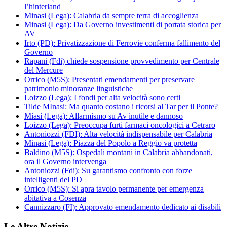
l’hinterland
Minasi (Lega): Calabria da sempre terra di accoglienza
Minasi (Lega): Da Governo investimenti di portata storica per
AV
Irto (PD): Privatizzazione di Ferrovie conferma fallimento del
Governo
Rapani (Fdi) chiede sospensione provvedimento per Centrale
del Mercure
Orrico (M5S): Presentati emendamenti per preservare
patrimonio minoranze linguistiche
Loizzo (Lega): I fondi per alta velocità sono certi
Tilde MInasi: Ma quanto costano i ricorsi al Tar per il Ponte?
Miasi (Lega): Allarmismo su Av inutile e dannoso
Loizzo (Lega): Preoccupa furti farmaci oncologici a Cetraro
Antoniozzi (FDI): Alta velocità indispensabile per Calabria
Minasi (Lega): Piazza del Popolo a Reggio va protetta
Baldino (M5S): Ospedali montani in Calabria abbandonati,
ora il Governo intervenga
Antoniozzi (Fdi): Su garantismo confronto con forze
intelligenti del PD
Orrico (M5S): Si apra tavolo permanente per emergenza
abitativa a Cosenza
Cannizzaro (FI): Approvato emendamento dedicato ai disabili
Le Altre Notizie