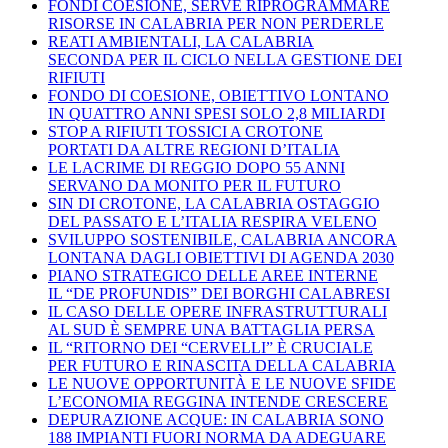
FONDI COESIONE, SERVE RIPROGRAMMARE
RISORSE IN CALABRIA PER NON PERDERLE
REATI AMBIENTALI, LA CALABRIA
SECONDA PER IL CICLO NELLA GESTIONE DEI
RIFIUTI
FONDO DI COESIONE, OBIETTIVO LONTANO
IN QUATTRO ANNI SPESI SOLO 2,8 MILIARDI
STOP A RIFIUTI TOSSICI A CROTONE
PORTATI DA ALTRE REGIONI D’ITALIA
LE LACRIME DI REGGIO DOPO 55 ANNI
SERVANO DA MONITO PER IL FUTURO
SIN DI CROTONE, LA CALABRIA OSTAGGIO
DEL PASSATO E L’ITALIA RESPIRA VELENO
SVILUPPO SOSTENIBILE, CALABRIA ANCORA
LONTANA DAGLI OBIETTIVI DI AGENDA 2030
PIANO STRATEGICO DELLE AREE INTERNE
IL “DE PROFUNDIS” DEI BORGHI CALABRESI
IL CASO DELLE OPERE INFRASTRUTTURALI
AL SUD È SEMPRE UNA BATTAGLIA PERSA
IL “RITORNO DEI “CERVELLI” È CRUCIALE
PER FUTURO E RINASCITA DELLA CALABRIA
LE NUOVE OPPORTUNITÀ E LE NUOVE SFIDE
L’ECONOMIA REGGINA INTENDE CRESCERE
DEPURAZIONE ACQUE: IN CALABRIA SONO
188 IMPIANTI FUORI NORMA DA ADEGUARE