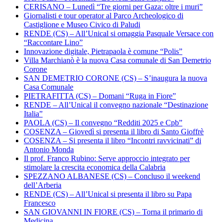
CERISANO – Lunedì “Tre giorni per Gaza: oltre i muri”
Giornalisti e tour operator al Parco Archeologico di
Castiglione e Museo Civico di Paludi
RENDE (CS) – All’Unical si omaggia Pasquale Versace con
“Raccontare Lino”
Innovazione digitale, Pietrapaola è comune “Polis”
Villa Marchianò è la nuova Casa comunale di San Demetrio
Corone
SAN DEMETRIO CORONE (CS) – S’inaugura la nuova
Casa Comunale
PIETRAFITTA (CS) – Domani “Ruga in Fiore”
RENDE – All’Unical il convegno nazionale “Destinazione
Italia”
PAOLA (CS) – Il convegno “Redditi 2025 e Cpb”
COSENZA – Giovedì si presenta il libro di Santo Gioffrè
COSENZA – Si presenta il libro “Incontri ravvicinati” di
Antonio Monda
Il prof. Franco Rubino: Serve approccio integrato per
stimolare la crescita economica della Calabria
SPEZZANO ALBANESE (CS) – Concluso il weekend
dell’Arberia
RENDE (CS) – All’Unical si presenta il libro su Papa
Francesco
SAN GIOVANNI IN FIORE (CS) – Torna il primario di
Medicina