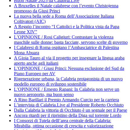
Buon Natale 2025 da Calabria.Live
A Bruxelles il Natale calabrese con l’evento Christojenna
promosso da Giusi Princi
La nuova bella sede a Roma dell’Associazione Italiana
Coltivatori (AIC)
A Reggio l’incontro “I Cattolici e la Politica vista da Papa
Leone XIV”
L’OPINIONE / Rosi Caligiuri: Contrastare la violenza
maschile sulle donne: basta facciate, servono scelte di governo
I Calabresi di Roma ospitano l’Ambasciatrice di Palestina
Mona Abuara
A Gioia Tauro al via il progetto per insegnare la lingua araba
aperto anche agli italiani
L’OPINIONE / Giusi Princi: Nessuna esclusione del Sud da
Piano Europeo per AV
Rigenerazione urbana, la Calabria protagonista di un nuovo
modello europeo di sviluppo sostenibile
L’OPINIONE / Ernesto Rapani: In Calabria non serve un
nuovo aeroporto, ma buon senso
A Rino Barillari il Premio Armando Curcio per la carriera
L’intervista di Calabria.Live al Presidente Roberto Occhiuto
Dalla Calabria la vittoria di Occhiuto è un segnale per il Paese
Ancora ritardi per il ripristino della Diga sul torrente Lordo
I Consorzi di Tutela delll’area centrale della Calabria:
Mirabilia, ottima occasione di crescita e valorizzazione