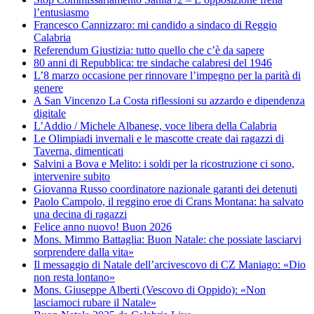
l’entusiasmo
Francesco Cannizzaro: mi candido a sindaco di Reggio
Calabria
Referendum Giustizia: tutto quello che c’è da sapere
80 anni di Repubblica: tre sindache calabresi del 1946
L’8 marzo occasione per rinnovare l’impegno per la parità di
genere
A San Vincenzo La Costa riflessioni su azzardo e dipendenza
digitale
L’Addio / Michele Albanese, voce libera della Calabria
Le Olimpiadi invernali e le mascotte create dai ragazzi di
Taverna, dimenticati
Salvini a Bova e Melito: i soldi per la ricostruzione ci sono,
intervenire subito
Giovanna Russo coordinatore nazionale garanti dei detenuti
Paolo Campolo, il reggino eroe di Crans Montana: ha salvato
una decina di ragazzi
Felice anno nuovo! Buon 2026
Mons. Mimmo Battaglia: Buon Natale: che possiate lasciarvi
sorprendere dalla vita»
Il messaggio di Natale dell’arcivescovo di CZ Maniago: «Dio
non resta lontano»
Mons. Giuseppe Alberti (Vescovo di Oppido): «Non
lasciamoci rubare il Natale»