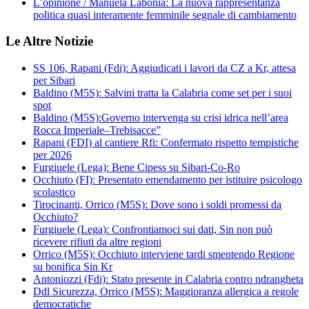
L’opinione / Manuela Labonia: La nuova rappresentanza
politica quasi interamente femminile segnale di cambiamento
Le Altre Notizie
SS 106, Rapani (Fdi): Aggiudicati i lavori da CZ a Kr, attesa
per Sibari
Baldino (M5S): Salvini tratta la Calabria come set per i suoi
spot
Baldino (M5S):Governo intervenga su crisi idrica nell’area
Rocca Imperiale–Trebisacce”
Rapani (FDI) al cantiere Rfi: Confermato rispetto tempistiche
per 2026
Furgiuele (Lega): Bene Cipess su Sibari-Co-Ro
Occhiuto (FI): Presentato emendamento per istituire psicologo
scolastico
Tirocinanti, Orrico (M5S): Dove sono i soldi promessi da
Occhiuto?
Furgiuele (Lega): Confrontiamoci sui dati, Sin non può
ricevere rifiuti da altre regioni
Orrico (M5S): Occhiuto interviene tardi smentendo Regione
su bonifica Sin Kr
Antoniozzi (Fdi): Stato presente in Calabria contro ndrangheta
Ddl Sicurezza, Orrico (M5S): Maggioranza allergica a regole
democratiche