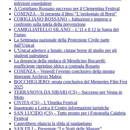
infezioni ospedaliere
A Corigliano Rossano successo per il Clementina Festival
COSENZA – Si presenta il libro “L’orologiaio di Brest”
CORIGLIANO ROSSANO – Istituzioni e imprese a
confronto sulla tutela della prevenzione
CAMIGLIATELLO SILANO – L’11 e il 12 la Sagra del
Fungo
La Settimana nazionale della Protezione Civile parte
dall’Unical
L’Unical aderisce a Iupals: cinque borse di studio per gli
studenti palestinesi
La denuncia della sindaca di Mendicino Bucarelli:
nsufficiente ripristino idrico a contrada Rosario
COSENZA – Venerdì l’evento conclusivo della mostra
itinerante Archivio Mabos
BOCCHIGLIERO: serata conclusiva del Memories Film Fest
2025
TERRANOVA DA SIBARI (CS) – Successo per Vespa in
Moto
CIVITA (CS) – L’Onirika Festival
Inaugurato a Lorica il Centro informazioni turistiche
SAN LUCIDO (CS) – Tutto pronto per i Fotografia Calabria
Festival
Castrolibero rilancia la sfida al randagismo
SAN FILI – Presentate “Le Notti delle Magare”