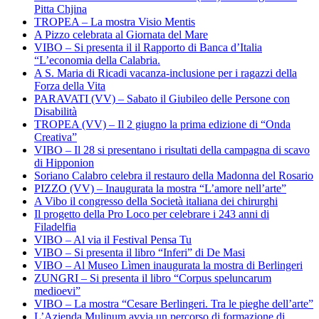
Pitta Chjina
TROPEA – La mostra Visio Mentis
A Pizzo celebrata al Giornata del Mare
VIBO – Si presenta il il Rapporto di Banca d’Italia
“L’economia della Calabria.
A S. Maria di Ricadi vacanza-inclusione per i ragazzi della
Forza della Vita
PARAVATI (VV) – Sabato il Giubileo delle Persone con
Disabilità
TROPEA (VV) – Il 2 giugno la prima edizione di “Onda
Creativa”
VIBO – Il 28 si presentano i risultati della campagna di scavo
di Hipponion
Soriano Calabro celebra il restauro della Madonna del Rosario
PIZZO (VV) – Inaugurata la mostra “L’amore nell’arte”
A Vibo il congresso della Società italiana dei chirurghi
Il progetto della Pro Loco per celebrare i 243 anni di
Filadelfia
VIBO – Al via il Festival Pensa Tu
VIBO – Si presenta il libro “Inferi” di De Masi
VIBO – Al Museo Lìmen inaugurata la mostra di Berlingeri
ZUNGRI – Si presenta il libro “Corpus speluncarum
medioevi”
VIBO – La mostra “Cesare Berlingeri. Tra le pieghe dell’arte”
L’Azienda Mulinum avvia un percorso di formazione di