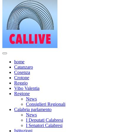
home
Catanzaro
Cosenza
Crotone
Reggio
Vibo Valentia
Regione
News
Consiglieri Regionali
Calabria parlamento
News
I Deputati Calabresi
I Senatori Calabresi
Istituzioni