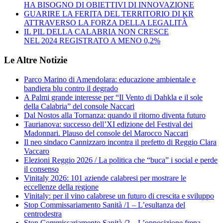
HA BISOGNO DI OBIETTIVI DI INNOVAZIONE
GUARIRE LA FERITA DEL TERRITORIO DI KR
ATTRAVERSO LA FORZA DELLA LEGALITÀ
IL PIL DELLA CALABRIA NON CRESCE
NEL 2024 REGISTRATO A MENO 0,2%
Le Altre Notizie
Parco Marino di Amendolara: educazione ambientale e
bandiera blu contro il degrado
A Palmi grande interesse per “Il Vento di Dahkla e il sole
della Calabria” del console Naccari
Dal Nostos alla Tornanza: quando il ritorno diventa futuro
Taurianova: successo dell’XI edizione del Festival dei
Madonnari. Plauso del console del Marocco Naccari
Il neo sindaco Cannizzaro incontra il prefetto di Reggio Clara
Vaccaro
Elezioni Reggio 2026 / La politica che “buca” i social e perde
il consenso
Vinitaly 2026: 101 aziende calabresi per mostrare le
eccellenze della regione
Vinitaly: per il vino calabrese un futuro di crescita e sviluppo
Stop Commissariamento Sanità /1 – L’esultanza del
centrodestra
Stop Commissariamento Sanità /2 – L’opposizione frena