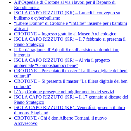
All’Ospedale di Crotone al via i lavori per il Reparto di
Emodinamica
ISOLA CAPO RIZZUTO (KR) – Lunedì il convegno su
bullismo e cyberbullismo
“Libere Donne” di Crotone e “InOltre” insieme per i bambini
africani
CROTONE – Ingresso gratuito al Museo Archeologico
ISOLA CAPO RIZZUTO (KR) – Il 7 febbraio si presenta il
Piano Strategico
Il Tar dà ragione all’Adp di Kr sull’assistenza domiciliare
integrata
ISOLA CAPO RIZZUTO (KR) – Al via il progetto
ambientale “Compostiamoci bene”
CROTONE – Presentato il master “La filiera digitale dei beni
culturali”
CROTONE – Si presenta il master “La filiera digitale dei ben
culturali”
L’Asp Crotone prosegue nel miglioramento dei servizi
ISOLA CAPO RIZZUTO (KR) – Il 17 gennaio si discute del
Piano Strategico
ISOLA CAPO RIZZUTO (KR)- Venerdì si presenta il libro
di mons. Staglianò
CROTONE / Chi è don Alberto Torriani, il nuovo
Arcivescovo