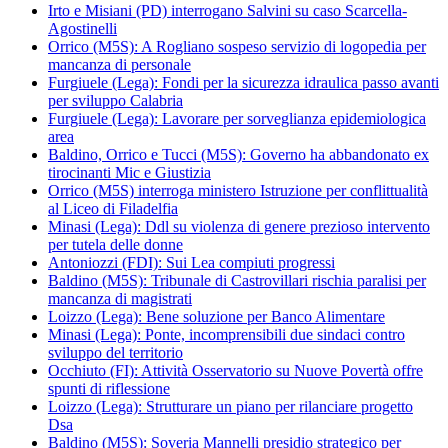
Irto e Misiani (PD) interrogano Salvini su caso Scarcella-
Agostinelli
Orrico (M5S): A Rogliano sospeso servizio di logopedia per
mancanza di personale
Furgiuele (Lega): Fondi per la sicurezza idraulica passo avanti
per sviluppo Calabria
Furgiuele (Lega): Lavorare per sorveglianza epidemiologica
area
Baldino, Orrico e Tucci (M5S): Governo ha abbandonato ex
tirocinanti Mic e Giustizia
Orrico (M5S) interroga ministero Istruzione per conflittualità
al Liceo di Filadelfia
Minasi (Lega): Ddl su violenza di genere prezioso intervento
per tutela delle donne
Antoniozzi (FDI): Sui Lea compiuti progressi
Baldino (M5S): Tribunale di Castrovillari rischia paralisi per
mancanza di magistrati
Loizzo (Lega): Bene soluzione per Banco Alimentare
Minasi (Lega): Ponte, incomprensibili due sindaci contro
sviluppo del territorio
Occhiuto (FI): Attività Osservatorio su Nuove Povertà offre
spunti di riflessione
Loizzo (Lega): Strutturare un piano per rilanciare progetto
Dsa
Baldino (M5S): Soveria Mannelli presidio strategico per