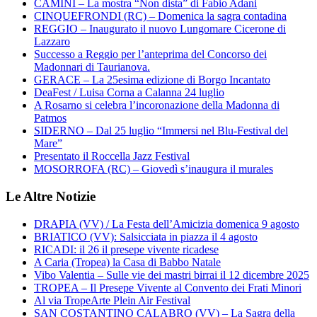
CAMINI – La mostra “Non dista” di Fabio Adani
CINQUEFRONDI (RC) – Domenica la sagra contadina
REGGIO – Inaugurato il nuovo Lungomare Cicerone di
Lazzaro
Successo a Reggio per l’anteprima del Concorso dei
Madonnari di Taurianova.
GERACE – La 25esima edizione di Borgo Incantato
DeaFest / Luisa Corna a Calanna 24 luglio
A Rosarno si celebra l’incoronazione della Madonna di
Patmos
SIDERNO – Dal 25 luglio “Immersi nel Blu-Festival del
Mare”
Presentato il Roccella Jazz Festival
MOSORROFA (RC) – Giovedì s’inaugura il murales
Le Altre Notizie
DRAPIA (VV) / La Festa dell’Amicizia domenica 9 agosto
BRIATICO (VV): Salsicciata in piazza il 4 agosto
RICADI: il 26 il presepe vivente ricadese
A Caria (Tropea) la Casa di Babbo Natale
Vibo Valentia – Sulle vie dei mastri birrai il 12 dicembre 2025
TROPEA – Il Presepe Vivente al Convento dei Frati Minori
Al via TropeArte Plein Air Festival
SAN COSTANTINO CALABRO (VV) – La Sagra della