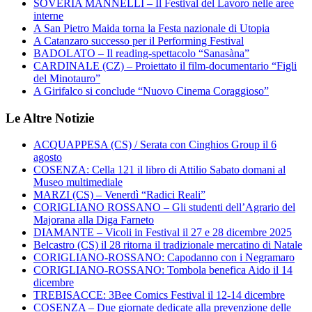
SOVERIA MANNELLI – Il Festival del Lavoro nelle aree
interne
A San Pietro Maida torna la Festa nazionale di Utopia
A Catanzaro successo per il Performing Festival
BADOLATO – Il reading-spettacolo “Sanasàna”
CARDINALE (CZ) – Proiettato il film-documentario “Figli
del Minotauro”
A Girifalco si conclude “Nuovo Cinema Coraggioso”
Le Altre Notizie
ACQUAPPESA (CS) / Serata con Cinghios Group il 6
agosto
COSENZA: Cella 121 il libro di Attilio Sabato domani al
Museo multimediale
MARZI (CS) – Venerdì “Radici Reali”
CORIGLIANO ROSSANO – Gli studenti dell’Agrario del
Majorana alla Diga Farneto
DIAMANTE – Vicoli in Festival il 27 e 28 dicembre 2025
Belcastro (CS) il 28 ritorna il tradizionale mercatino di Natale
CORIGLIANO-ROSSANO: Capodanno con i Negramaro
CORIGLIANO-ROSSANO: Tombola benefica Aido il 14
dicembre
TREBISACCE: 3Bee Comics Festival il 12-14 dicembre
COSENZA – Due giornate dedicate alla prevenzione delle