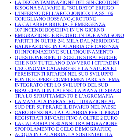
LA DECONTAMINAZIONE DEL SIN CROTONE
BISOGNA SALVARE IL “SOLDATO” ERRIGO
L’INFERNO DELL’ARCO JONICO: LA SS 106
CORIGLIANO ROSSANO-CROTONE
LA CALABRIA BRUCIA, È EMERGENZA
107 INCENDI BOSCHIVI IN UN GIORNO
EMIGRAZIONE, È RECORD: IN DUE ANNI SONO
PARTITI IN OLTRE 241 MILA DAL MERIDIONE
BALNEAZIONE, IN CALABRIA C’È CARENZA
DI INFORMAZIONE SULL’INQUINAMENTO
QUESTIONE RIFIUTI, SCELTE STRATEGICHE
CHE NON TUTELANO DAVVERO I CITTADINI
L’ECONOMIA CALABRESE E LA NATURA E I
PERSISTENTI RITARDI NEL SUO SVILUPPO
PONTE E OPERE COMPLEMENTARI: SISTEMA
INTEGRATO PER LO SVILUPPO DEL SUD
BRACCIANTI IN CATENE: LA PIANA DI SIBARI
TRA LO SFRUTTAMENTO E L’AGROMAFIA
LA MANCATA INFRASTRUTTURAZIONE AL
SUD PER SUPERARE IL DIVARIO NEL PAESE
CARO BENZINA, LA CALABRIA PER IL PIENO
REGISTRATI RINCARI FINO A OLTRE 2 EURO
LA CALABRIA IN 30 ANNI TRA MIGRAZIONE
SPOPOLAMENTO E GELO DEMOGRAFICO
ACQUA IN CALABRIA: LA SOSTENIBILITÀ