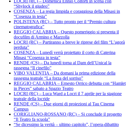
LOCRI (RC) – Domenica Ennio Coltorti in scena con
“Shylock il giudeo”
COSENZA – La regia limpida e coraggiosa della Misasi in
“Cosenza in testa”
POLISTENA (RC) – Tutto pronto per il “Premio cultura
cinematografica”
REGGIO CALABRIA – Questo pomeriggio si presenta il
docufilm di Armino e Marzolla
LOCRI (RC) – Partiranno a breve le riprese del film “L’agorà
perduta”
COSENZA – Lunedì verrà proiettato il corto di Caterina
Minasi “Cosenza in testa”
RENDE (CS) – Da lunedì torna al Dam dell’Unical la
rassegna “Il cinefilo”
VIBO VALENTIA – Da domani la prima edizione della
rassegna teatrale “La forza del sorriso”
REGGIO CALABRIA – Ernesto Orrico debutta con “Hamlet
in Pieces” sabato a Spazio Teatro
LOCRI (RC) – Luca Ward a Locri il 7 aprile per la stagione
teatrale della locride
RENDE (CS) – Due giorni di proiezioni al Tau Cinema
Campus
CORIGLIANO-ROSSANO (RC) – Si conclude il progetto
“Il Teatro fa scuola”
“Se dicessimo la verità – ultimo capitolo”, l’opera-dibattito