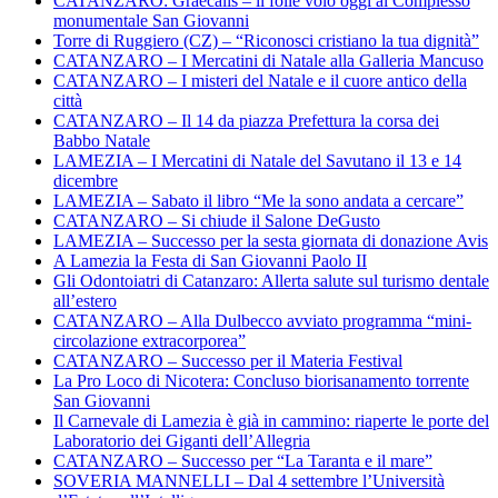
CATANZARO: Graecalis – il folle volo oggi al Complesso
monumentale San Giovanni
Torre di Ruggiero (CZ) – “Riconosci cristiano la tua dignità”
CATANZARO – I Mercatini di Natale alla Galleria Mancuso
CATANZARO – I misteri del Natale e il cuore antico della
città
CATANZARO – Il 14 da piazza Prefettura la corsa dei
Babbo Natale
LAMEZIA – I Mercatini di Natale del Savutano il 13 e 14
dicembre
LAMEZIA – Sabato il libro “Me la sono andata a cercare”
CATANZARO – Si chiude il Salone DeGusto
LAMEZIA – Successo per la sesta giornata di donazione Avis
A Lamezia la Festa di San Giovanni Paolo II
Gli Odontoiatri di Catanzaro: Allerta salute sul turismo dentale
all’estero
CATANZARO – Alla Dulbecco avviato programma “mini-
circolazione extracorporea”
CATANZARO – Successo per il Materia Festival
La Pro Loco di Nicotera: Concluso biorisanamento torrente
San Giovanni
Il Carnevale di Lamezia è già in cammino: riaperte le porte del
Laboratorio dei Giganti dell’Allegria
CATANZARO – Successo per “La Taranta e il mare”
SOVERIA MANNELLI – Dal 4 settembre l’Università