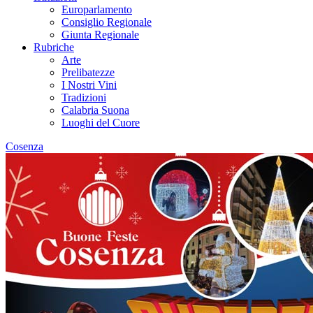
Europarlamento
Consiglio Regionale
Giunta Regionale
Rubriche
Arte
Prelibatezze
I Nostri Vini
Tradizioni
Calabria Suona
Luoghi del Cuore
Cosenza