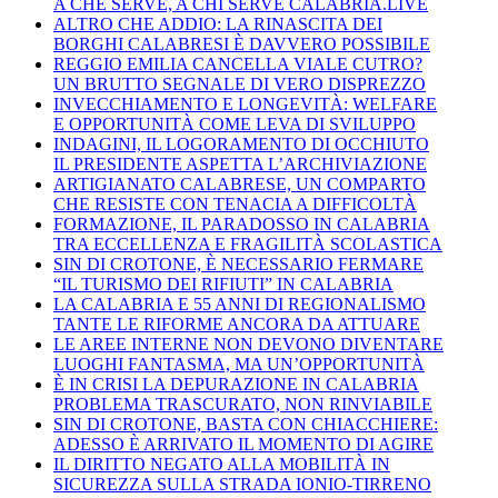
A CHE SERVE, A CHI SERVE CALABRIA.LIVE
ALTRO CHE ADDIO: LA RINASCITA DEI
BORGHI CALABRESI È DAVVERO POSSIBILE
REGGIO EMILIA CANCELLA VIALE CUTRO?
UN BRUTTO SEGNALE DI VERO DISPREZZO
INVECCHIAMENTO E LONGEVITÀ: WELFARE
E OPPORTUNITÀ COME LEVA DI SVILUPPO
INDAGINI, IL LOGORAMENTO DI OCCHIUTO
IL PRESIDENTE ASPETTA L’ARCHIVIAZIONE
ARTIGIANATO CALABRESE, UN COMPARTO
CHE RESISTE CON TENACIA A DIFFICOLTÀ
FORMAZIONE, IL PARADOSSO IN CALABRIA
TRA ECCELLENZA E FRAGILITÀ SCOLASTICA
SIN DI CROTONE, È NECESSARIO FERMARE
“IL TURISMO DEI RIFIUTI” IN CALABRIA
LA CALABRIA E 55 ANNI DI REGIONALISMO
TANTE LE RIFORME ANCORA DA ATTUARE
LE AREE INTERNE NON DEVONO DIVENTARE
LUOGHI FANTASMA, MA UN’OPPORTUNITÀ
È IN CRISI LA DEPURAZIONE IN CALABRIA
PROBLEMA TRASCURATO, NON RINVIABILE
SIN DI CROTONE, BASTA CON CHIACCHIERE:
ADESSO È ARRIVATO IL MOMENTO DI AGIRE
IL DIRITTO NEGATO ALLA MOBILITÀ IN
SICUREZZA SULLA STRADA IONIO-TIRRENO