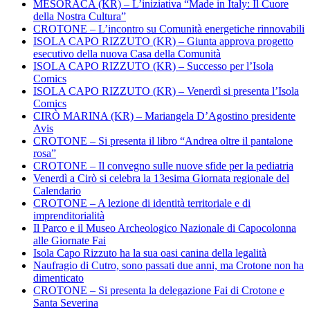
MESORACA (KR) – L’iniziativa “Made in Italy: Il Cuore
della Nostra Cultura”
CROTONE – L’incontro su Comunità energetiche rinnovabili
ISOLA CAPO RIZZUTO (KR) – Giunta approva progetto
esecutivo della nuova Casa della Comunità
ISOLA CAPO RIZZUTO (KR) – Successo per l’Isola
Comics
ISOLA CAPO RIZZUTO (KR) – Venerdì si presenta l’Isola
Comics
CIRÒ MARINA (KR) – Mariangela D’Agostino presidente
Avis
CROTONE – Si presenta il libro “Andrea oltre il pantalone
rosa”
CROTONE – Il convegno sulle nuove sfide per la pediatria
Venerdì a Cirò si celebra la 13esima Giornata regionale del
Calendario
CROTONE – A lezione di identità territoriale e di
imprenditorialità
Il Parco e il Museo Archeologico Nazionale di Capocolonna
alle Giornate Fai
Isola Capo Rizzuto ha la sua oasi canina della legalità
Naufragio di Cutro, sono passati due anni, ma Crotone non ha
dimenticato
CROTONE – Si presenta la delegazione Fai di Crotone e
Santa Severina