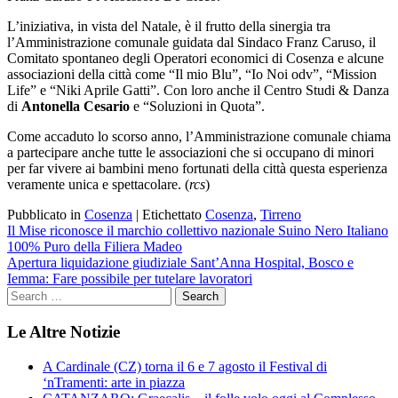
L’iniziativa, in vista del Natale, è il frutto della sinergia tra
l’Amministrazione comunale guidata dal Sindaco Franz Caruso, il
Comitato spontaneo degli Operatori economici di Cosenza e alcune
associazioni della città come “Il mio Blu”, “Io Noi odv”, “Mission
Life” e “Niki Aprile Gatti”. Con loro anche il Centro Studi & Danza
di
Antonella Cesario
e “Soluzioni in Quota”.
Come accaduto lo scorso anno, l’Amministrazione comunale chiama
a partecipare anche tutte le associazioni che si occupano di minori
per far vivere ai bambini meno fortunati della città questa esperienza
veramente unica e spettacolare. (
rcs
)
Pubblicato in
Cosenza
|
Etichettato
Cosenza
,
Tirreno
Navigazione
Il Mise riconosce il marchio collettivo nazionale Suino Nero Italiano
100% Puro della Filiera Madeo
articoli
Apertura liquidazione giudiziale Sant’Anna Hospital, Bosco e
Iemma: Fare possibile per tutelare lavoratori
Le Altre Notizie
A Cardinale (CZ) torna il 6 e 7 agosto il Festival di
‘nTramenti: arte in piazza