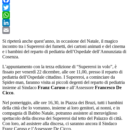
Facebook
Twitter
WhatsApp
LinkedIn
Email
Si ripeterà anche quest’anno, in occasione del Natale, il magico
incontro tra i Supereroi dei fumetti, dei cartoni animati e del cinema
e i bambini del reparto di pediatria dell’Ospedale dell’Annunziata di
Cosenza.
L’appuntamento con la terza edizione di “Supereroi in volo”, è
fissato per venerdì 22 dicembre, alle ore 11,00, presso il reparto di
pediatria dell’Ospedale cittadino. I Supereroi, a cominciare da
Spider-man, faranno visita ai piccoli degenti del reparto di pediatria
insieme al Sindaco
Franz Caruso
e all’Assessore
Francesco De
Cicco
.
Nel pomeriggio, alle ore 16,30, in Piazza dei Bruzi, tutti i bambini
della città che lo vorranno, insieme ai loro genitori, ai nonni, e in
compagnia di Babbo Natale, potranno assistere al meraviglioso
spettacolo della discesa dei Supereroi dal tetto del Palazzo di città.
Con loro, ad assistere alla discesa, ci saranno ancora il Sindaco
Franz Caruso e l’Assessore De Cicco.