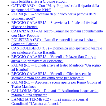
sulla legalità arriva a Crotone e Locri
CATANZARO – Con “Mary Poppins” cala il sipario della
stagione del “Teatro Kids”
PALMI (RC) – Successo di pubblico per la parodia de “I
promessi sposi”
REGGIO CALABRIA – Si avvicina la finale del festival
“Facce da bronzi”
CATANZARO – Al Teatro Comunale domani appuntamento
con Mary Poppins
POLISTENA (RC) – Lunedì e martedì in scena la vita di
Giovanni Falcone
CASTROLIBERO (CS) – Domenica uno spettacolo teatrale
per celebrare Franco Basaglia
REGGIO CALABRIA – Venerdì a Palazzo San Giorgio
arriva “La primavera di Persefone”
PALMI (RC) – Lunedì arriva al teatro Manfroce “Un sogno
ad Istanbul”
REGGIO CALABRIA – Venerdì al Cilea in scena lo
spettacolo “Ma non avevamo detto per sempre?”
PALMI (RC) – Applausi a scena aperta per Remo Girone al
Teatro Manfroce
CAULONIA (RC) – Domani all’Auditorium lo spettacolo
“Storia di una capinera”
LAMEZIA TERME (CZ) – Il 22 marzo in scena al
Grandinetti “L’anatra all’arancia”