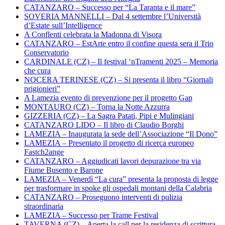
CATANZARO – Successo per “La Taranta e il mare”
SOVERIA MANNELLI – Dal 4 settembre l’Università
d’Estate sull’Intelligence
A Conflenti celebrata la Madonna di Visora
CATANZARO – EstArte entro il confine questa sera il Trio
Conservatorio
CARDINALE (CZ) – Il festival ‘nTramenti 2025 – Memoria
che cura
NOCERA TERINESE (CZ) – Si presenta il libro “Giornali
prigionieri”
A Lamezia evento di prevenzione per il progetto Gap
MONTAURO (CZ) – Torna la Notte Azzurra
GIZZERIA (CZ) – La Sagra Patati, Pipi e Mulingiani
CATANZARO LIDO – Il libro di Claudio Borghi
LAMEZIA – Inaugurata la sede dell’Associazione “Il Dono”
LAMEZIA – Presentato il progetto di ricerca europeo
Fastch2ange
CATANZARO – Aggiudicati lavori depurazione tra via
Fiume Busento e Barone
LAMEZIA – Venerdì “La cura” presenta la proposta di legge
per trasformare in spoke gli ospedali montani della Calabria
CATANZARO – Proseguono interventi di pulizia
straordinaria
LAMEZIA – Successo per Trame Festival
TAVERNA (CZ) – Aperta la call per la residenza di scrittura