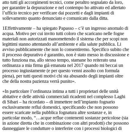
atto tutti gli accorgimenti tecnici, come peraltro segnalato da loro,
per garantire la depurazione e nel contempo ho attivato ed allertato
l’ufficio tecnico per verificare dai pozzetti e dagli impianti di
sollevamento quanto denunciato e comunicato dalla ditta.
1Effettivamente – ha spiegato Papasso – c’è un ingresso anomalo di
acqua. Motivo per cui invito tutti coloro che scaricano nelle fogne
materiali non autorizzati manomettendo il sistema che per scopi non
legittimi stanno attentando all’ambiente e alla salute pubblica. Li
avviso pubblicamente che non lo consentiremo. Specifico subito che
il processo depurativo è garantito, non è stato messo in discussione e
tutto funziona ma, allo stesso tempo, stamane ho reiterato una
ordinanza a mia firma già emanata nel 2017 quando mi beccai un
processo ingiustamente (e per questo venni assolto con formula
piena), per tutti questi motivi chi sta abusando degli impianti oltre
che della nostra pazienza verrà punito».
«In particolare l’ordinanza intima a tutti i proprietari delle unità
abitative e delle attività commerciali ricadenti nel complesso Laghi
di Sibari – ha ricordato – di immettere nell’impianto fognario
esclusivamente reflui domestici, specificando che non possono
essere scaricate nella pubblica fognatura altre sostanze e, in
particolar modo, “…acque reflue contenenti sostanze pericolose (sia
in azione diretta che in combinazione con altri prodotti) che possono
danneggiare le condutture o interferire con i processi biologici di