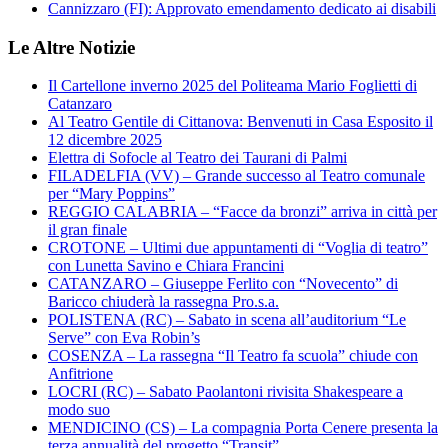
Cannizzaro (FI): Approvato emendamento dedicato ai disabili
Le Altre Notizie
Il Cartellone inverno 2025 del Politeama Mario Foglietti di
Catanzaro
Al Teatro Gentile di Cittanova: Benvenuti in Casa Esposito il
12 dicembre 2025
Elettra di Sofocle al Teatro dei Taurani di Palmi
FILADELFIA (VV) – Grande successo al Teatro comunale
per “Mary Poppins”
REGGIO CALABRIA – “Facce da bronzi” arriva in città per
il gran finale
CROTONE – Ultimi due appuntamenti di “Voglia di teatro”
con Lunetta Savino e Chiara Francini
CATANZARO – Giuseppe Ferlito con “Novecento” di
Baricco chiuderà la rassegna Pro.s.a.
POLISTENA (RC) – Sabato in scena all’auditorium “Le
Serve” con Eva Robin’s
COSENZA – La rassegna “Il Teatro fa scuola” chiude con
Anfitrione
LOCRI (RC) – Sabato Paolantoni rivisita Shakespeare a
modo suo
MENDICINO (CS) – La compagnia Porta Cenere presenta la
terza annualità del progetto “Transit”