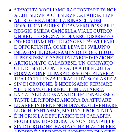
STAVOLTA VOGLIAMO RACCONTARE DI NOI:
A CHE SERVE, A CHI SERVE CALABRIA.LIVE
ALTRO CHE ADDIO: LA RINASCITA DEI
BORGHI CALABRESI È DAVVERO POSSIBILE
REGGIO EMILIA CANCELLA VIALE CUTRO?
UN BRUTTO SEGNALE DI VERO DISPREZZO
INVECCHIAMENTO E LONGEVITÀ: WELFARE
E OPPORTUNITÀ COME LEVA DI SVILUPPO
INDAGINI, IL LOGORAMENTO DI OCCHIUTO
IL PRESIDENTE ASPETTA L’ARCHIVIAZIONE
ARTIGIANATO CALABRESE, UN COMPARTO
CHE RESISTE CON TENACIA A DIFFICOLTÀ
FORMAZIONE, IL PARADOSSO IN CALABRIA
TRA ECCELLENZA E FRAGILITÀ SCOLASTICA
SIN DI CROTONE, È NECESSARIO FERMARE
“IL TURISMO DEI RIFIUTI” IN CALABRIA
LA CALABRIA E 55 ANNI DI REGIONALISMO
TANTE LE RIFORME ANCORA DA ATTUARE
LE AREE INTERNE NON DEVONO DIVENTARE
LUOGHI FANTASMA, MA UN’OPPORTUNITÀ
È IN CRISI LA DEPURAZIONE IN CALABRIA
PROBLEMA TRASCURATO, NON RINVIABILE
SIN DI CROTONE, BASTA CON CHIACCHIERE:
ADESSO È ARRIVATO IL MOMENTO DI AGIRE