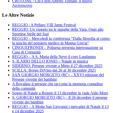
CROTONE / Chi è don Alberto Torriani, il nuovo
Arcivescovo
Le Altre Notizie
REGGIO / A Pellaro VIII Jamu Festival
REGGIO: Un viaggio tra le stanghe della Vara. Oggi allo
Sporting Stelle del Sud
REGGIO – Mercoledì la conferenza “Dalla filosofia al corpo:
la nascita del pensiero medico in Magna Grecia”
CINQUEFRONDI – Polisena presenta interrogazione su
Casa di Comunità
REGGIO – A S. Maria della Neve il coro Laudamus
S. ILARIO DELLO IONIO – Natale in musica
SIDERNO: Presepe vivente a Mirto il 27 dicembre 2025
SCILLA: Borgo DiVino dal 26 al 30 dicembre 2025
SAN GIORGIO MORGETO (RC) – XXVI edizione del
Presepe vivente dei bambini
A Bovalino il presepe che racconta la memoria contadina
della comunità
Sogno di Natale a Reggio il 13 dicembre in viale Aldo Moro
S. GIORGIO MORGETO (RC) – Il 26 dicembre il presepe
vivente dei bambini
REGGIO – A Motta San Giovanni i mercatini di Natale il 13
e 14 dicembre 2025