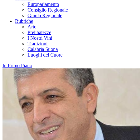
Europarlamento
Consiglio Regionale
Giunta Regionale
Rubriche
Arte
Prelibatezze
I Nostri Vini
Tradizioni
Calabria Suona
Luoghi del Cuore
In Primo Piano