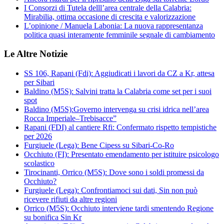
I Consorzi di Tutela delll’area centrale della Calabria:
Mirabilia, ottima occasione di crescita e valorizzazione
L’opinione / Manuela Labonia: La nuova rappresentanza
politica quasi interamente femminile segnale di cambiamento
Le Altre Notizie
SS 106, Rapani (Fdi): Aggiudicati i lavori da CZ a Kr, attesa
per Sibari
Baldino (M5S): Salvini tratta la Calabria come set per i suoi
spot
Baldino (M5S):Governo intervenga su crisi idrica nell’area
Rocca Imperiale–Trebisacce”
Rapani (FDI) al cantiere Rfi: Confermato rispetto tempistiche
per 2026
Furgiuele (Lega): Bene Cipess su Sibari-Co-Ro
Occhiuto (FI): Presentato emendamento per istituire psicologo
scolastico
Tirocinanti, Orrico (M5S): Dove sono i soldi promessi da
Occhiuto?
Furgiuele (Lega): Confrontiamoci sui dati, Sin non può
ricevere rifiuti da altre regioni
Orrico (M5S): Occhiuto interviene tardi smentendo Regione
su bonifica Sin Kr