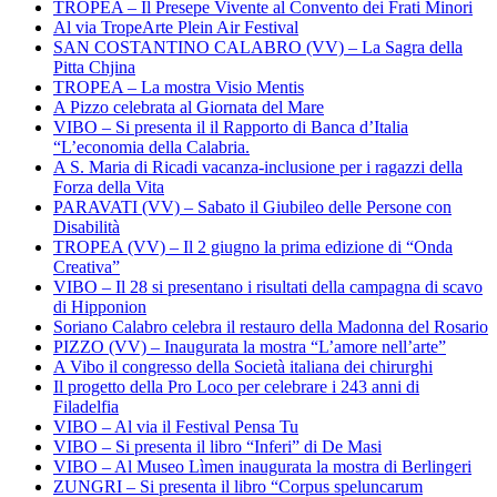
TROPEA – Il Presepe Vivente al Convento dei Frati Minori
Al via TropeArte Plein Air Festival
SAN COSTANTINO CALABRO (VV) – La Sagra della
Pitta Chjina
TROPEA – La mostra Visio Mentis
A Pizzo celebrata al Giornata del Mare
VIBO – Si presenta il il Rapporto di Banca d’Italia
“L’economia della Calabria.
A S. Maria di Ricadi vacanza-inclusione per i ragazzi della
Forza della Vita
PARAVATI (VV) – Sabato il Giubileo delle Persone con
Disabilità
TROPEA (VV) – Il 2 giugno la prima edizione di “Onda
Creativa”
VIBO – Il 28 si presentano i risultati della campagna di scavo
di Hipponion
Soriano Calabro celebra il restauro della Madonna del Rosario
PIZZO (VV) – Inaugurata la mostra “L’amore nell’arte”
A Vibo il congresso della Società italiana dei chirurghi
Il progetto della Pro Loco per celebrare i 243 anni di
Filadelfia
VIBO – Al via il Festival Pensa Tu
VIBO – Si presenta il libro “Inferi” di De Masi
VIBO – Al Museo Lìmen inaugurata la mostra di Berlingeri
ZUNGRI – Si presenta il libro “Corpus speluncarum