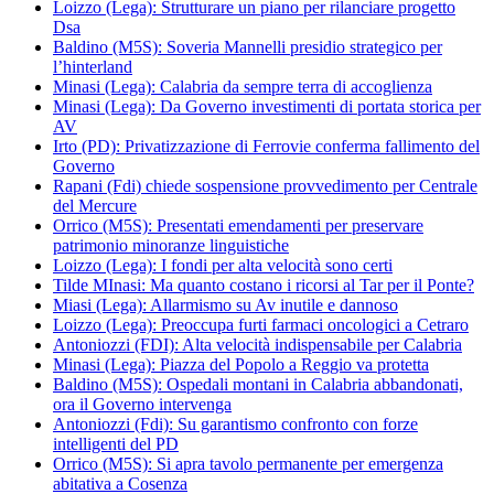
Loizzo (Lega): Strutturare un piano per rilanciare progetto
Dsa
Baldino (M5S): Soveria Mannelli presidio strategico per
l’hinterland
Minasi (Lega): Calabria da sempre terra di accoglienza
Minasi (Lega): Da Governo investimenti di portata storica per
AV
Irto (PD): Privatizzazione di Ferrovie conferma fallimento del
Governo
Rapani (Fdi) chiede sospensione provvedimento per Centrale
del Mercure
Orrico (M5S): Presentati emendamenti per preservare
patrimonio minoranze linguistiche
Loizzo (Lega): I fondi per alta velocità sono certi
Tilde MInasi: Ma quanto costano i ricorsi al Tar per il Ponte?
Miasi (Lega): Allarmismo su Av inutile e dannoso
Loizzo (Lega): Preoccupa furti farmaci oncologici a Cetraro
Antoniozzi (FDI): Alta velocità indispensabile per Calabria
Minasi (Lega): Piazza del Popolo a Reggio va protetta
Baldino (M5S): Ospedali montani in Calabria abbandonati,
ora il Governo intervenga
Antoniozzi (Fdi): Su garantismo confronto con forze
intelligenti del PD
Orrico (M5S): Si apra tavolo permanente per emergenza
abitativa a Cosenza