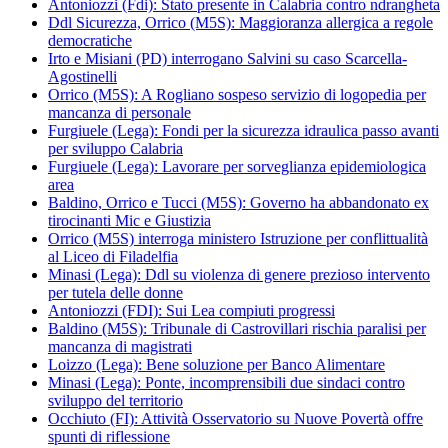
Antoniozzi (Fdi): Stato presente in Calabria contro ndrangheta
Ddl Sicurezza, Orrico (M5S): Maggioranza allergica a regole
democratiche
Irto e Misiani (PD) interrogano Salvini su caso Scarcella-
Agostinelli
Orrico (M5S): A Rogliano sospeso servizio di logopedia per
mancanza di personale
Furgiuele (Lega): Fondi per la sicurezza idraulica passo avanti
per sviluppo Calabria
Furgiuele (Lega): Lavorare per sorveglianza epidemiologica
area
Baldino, Orrico e Tucci (M5S): Governo ha abbandonato ex
tirocinanti Mic e Giustizia
Orrico (M5S) interroga ministero Istruzione per conflittualità
al Liceo di Filadelfia
Minasi (Lega): Ddl su violenza di genere prezioso intervento
per tutela delle donne
Antoniozzi (FDI): Sui Lea compiuti progressi
Baldino (M5S): Tribunale di Castrovillari rischia paralisi per
mancanza di magistrati
Loizzo (Lega): Bene soluzione per Banco Alimentare
Minasi (Lega): Ponte, incomprensibili due sindaci contro
sviluppo del territorio
Occhiuto (FI): Attività Osservatorio su Nuove Povertà offre
spunti di riflessione