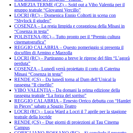
LAMEZIA TERME (CZ) – Sold out a Vibo Valentia per il
gruppo teatrale “Giovanni Vercillo”
LOCRI (RC) – Domenica Ennio Coltorti in scena con
“Shylock il giudeo”
COSENZA – La regia limpida e coraggiosa della Misasi in
“Cosenza in testa”
POLISTENA (RC) – Tutto pronto per il “Premio cultura
cinematografica”
REGGIO CALABRIA – Questo pomeriggio si presenta il
docufilm di Armino e Marzolla
LOCRI (RC) – Partiranno a breve le riprese del film “L’agorà
perduta”
COSENZA – Lunedì verrà proiettato il corto di Caterina
Minasi “Cosenza in testa”
RENDE (CS) – Da lunedì torna al Dam dell’Unical la
rassegna “Il cinefilo”
VIBO VALENTIA – Da domani la prima edizione della
rassegna teatrale “La forza del sorriso”
REGGIO CALABRIA – Ernesto Orrico debutta con “Hamlet
in Pieces” sabato a Spazio Teatro
LOCRI (RC) – Luca Ward a Locri il 7 aprile per la stagione
teatrale della locride
RENDE (CS) – Due giorni di proiezioni al Tau Cinema
Campus
CORIGLIANO-ROSSANO (RC) – Si conclude il progetto