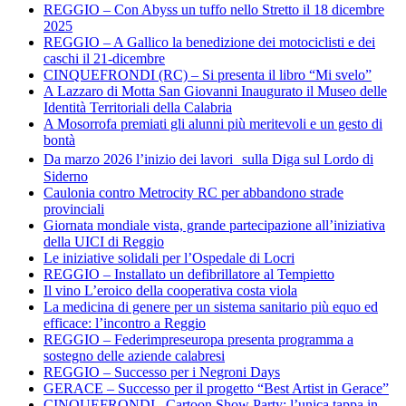
REGGIO – Con Abyss un tuffo nello Stretto il 18 dicembre
2025
REGGIO – A Gallico la benedizione dei motociclisti e dei
caschi il 21-dicembre
CINQUEFRONDI (RC) – Si presenta il libro “Mi svelo”
A Lazzaro di Motta San Giovanni Inaugurato il Museo delle
Identità Territoriali della Calabria
A Mosorrofa premiati gli alunni più meritevoli e un gesto di
bontà
Da marzo 2026 l’inizio dei lavori sulla Diga sul Lordo di
Siderno
Caulonia contro Metrocity RC per abbandono strade
provinciali
Giornata mondiale vista, grande partecipazione all’iniziativa
della UICI di Reggio
Le iniziative solidali per l’Ospedale di Locri
REGGIO – Installato un defibrillatore al Tempietto
Il vino L’eroico della cooperativa costa viola
La medicina di genere per un sistema sanitario più equo ed
efficace: l’incontro a Reggio
REGGIO – Federimpreseuropa presenta programma a
sostegno delle aziende calabresi
REGGIO – Successo per i Negroni Days
GERACE – Successo per il progetto “Best Artist in Gerace”
CINQUEFRONDI– Cartoon Show Party: l’unica tappa in