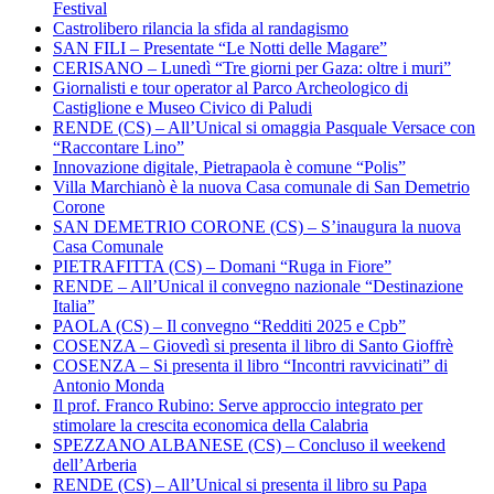
Festival
Castrolibero rilancia la sfida al randagismo
SAN FILI – Presentate “Le Notti delle Magare”
CERISANO – Lunedì “Tre giorni per Gaza: oltre i muri”
Giornalisti e tour operator al Parco Archeologico di
Castiglione e Museo Civico di Paludi
RENDE (CS) – All’Unical si omaggia Pasquale Versace con
“Raccontare Lino”
Innovazione digitale, Pietrapaola è comune “Polis”
Villa Marchianò è la nuova Casa comunale di San Demetrio
Corone
SAN DEMETRIO CORONE (CS) – S’inaugura la nuova
Casa Comunale
PIETRAFITTA (CS) – Domani “Ruga in Fiore”
RENDE – All’Unical il convegno nazionale “Destinazione
Italia”
PAOLA (CS) – Il convegno “Redditi 2025 e Cpb”
COSENZA – Giovedì si presenta il libro di Santo Gioffrè
COSENZA – Si presenta il libro “Incontri ravvicinati” di
Antonio Monda
Il prof. Franco Rubino: Serve approccio integrato per
stimolare la crescita economica della Calabria
SPEZZANO ALBANESE (CS) – Concluso il weekend
dell’Arberia
RENDE (CS) – All’Unical si presenta il libro su Papa