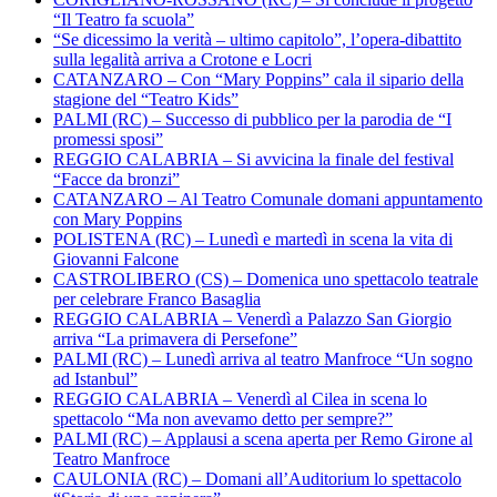
“Il Teatro fa scuola”
“Se dicessimo la verità – ultimo capitolo”, l’opera-dibattito
sulla legalità arriva a Crotone e Locri
CATANZARO – Con “Mary Poppins” cala il sipario della
stagione del “Teatro Kids”
PALMI (RC) – Successo di pubblico per la parodia de “I
promessi sposi”
REGGIO CALABRIA – Si avvicina la finale del festival
“Facce da bronzi”
CATANZARO – Al Teatro Comunale domani appuntamento
con Mary Poppins
POLISTENA (RC) – Lunedì e martedì in scena la vita di
Giovanni Falcone
CASTROLIBERO (CS) – Domenica uno spettacolo teatrale
per celebrare Franco Basaglia
REGGIO CALABRIA – Venerdì a Palazzo San Giorgio
arriva “La primavera di Persefone”
PALMI (RC) – Lunedì arriva al teatro Manfroce “Un sogno
ad Istanbul”
REGGIO CALABRIA – Venerdì al Cilea in scena lo
spettacolo “Ma non avevamo detto per sempre?”
PALMI (RC) – Applausi a scena aperta per Remo Girone al
Teatro Manfroce
CAULONIA (RC) – Domani all’Auditorium lo spettacolo