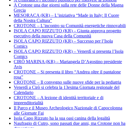
A Crotone una due giorni sulla rete delle Donne della Magna
Grecia
MESORACA (KR) – L’iniziativa “Made in Italy: Il Cuore
della Nostra Cultura”
CROTONE – L’incontro su Comunità energetiche rinnovabili
ISOLA CAPO RIZZUTO (KR) – Giunta approva progetto
esecutivo della nuova Casa della Comunità
ISOLA CAPO RIZZUTO (KR) – Successo per l’Isola
Comics
ISOLA CAPO RIZZUTO (KR) – Venerdì si presenta l’Isola
Comics
CIRÒ MARINA (KR) – Mariangela D’Agostino presidente
Avis
CROTONE – Si presenta il libro “Andrea oltre il pantalone
rosa”
CROTONE – Il convegno sulle nuove sfide per la pediatria
Venerdì a Cirò si celebra la 13esima Giornata regionale del
Calendario
CROTONE – A lezione di identità territoriale e di
imprenditorialità
Il Parco e il Museo Archeologico Nazionale di Capocolonna
alle Giornate Fai
Isola Capo Rizzuto ha la sua oasi canina della legalità
Naufragio di Cutro, sono passati due anni, ma Crotone non ha