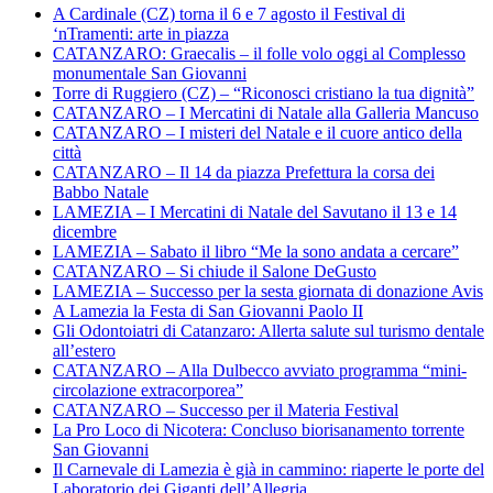
A Cardinale (CZ) torna il 6 e 7 agosto il Festival di
‘nTramenti: arte in piazza
CATANZARO: Graecalis – il folle volo oggi al Complesso
monumentale San Giovanni
Torre di Ruggiero (CZ) – “Riconosci cristiano la tua dignità”
CATANZARO – I Mercatini di Natale alla Galleria Mancuso
CATANZARO – I misteri del Natale e il cuore antico della
città
CATANZARO – Il 14 da piazza Prefettura la corsa dei
Babbo Natale
LAMEZIA – I Mercatini di Natale del Savutano il 13 e 14
dicembre
LAMEZIA – Sabato il libro “Me la sono andata a cercare”
CATANZARO – Si chiude il Salone DeGusto
LAMEZIA – Successo per la sesta giornata di donazione Avis
A Lamezia la Festa di San Giovanni Paolo II
Gli Odontoiatri di Catanzaro: Allerta salute sul turismo dentale
all’estero
CATANZARO – Alla Dulbecco avviato programma “mini-
circolazione extracorporea”
CATANZARO – Successo per il Materia Festival
La Pro Loco di Nicotera: Concluso biorisanamento torrente
San Giovanni
Il Carnevale di Lamezia è già in cammino: riaperte le porte del
Laboratorio dei Giganti dell’Allegria