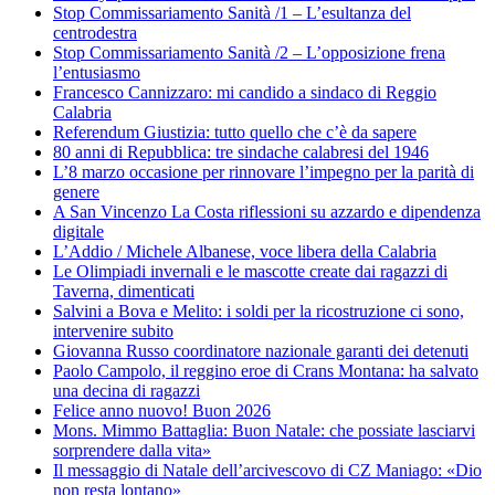
Stop Commissariamento Sanità /1 – L’esultanza del
centrodestra
Stop Commissariamento Sanità /2 – L’opposizione frena
l’entusiasmo
Francesco Cannizzaro: mi candido a sindaco di Reggio
Calabria
Referendum Giustizia: tutto quello che c’è da sapere
80 anni di Repubblica: tre sindache calabresi del 1946
L’8 marzo occasione per rinnovare l’impegno per la parità di
genere
A San Vincenzo La Costa riflessioni su azzardo e dipendenza
digitale
L’Addio / Michele Albanese, voce libera della Calabria
Le Olimpiadi invernali e le mascotte create dai ragazzi di
Taverna, dimenticati
Salvini a Bova e Melito: i soldi per la ricostruzione ci sono,
intervenire subito
Giovanna Russo coordinatore nazionale garanti dei detenuti
Paolo Campolo, il reggino eroe di Crans Montana: ha salvato
una decina di ragazzi
Felice anno nuovo! Buon 2026
Mons. Mimmo Battaglia: Buon Natale: che possiate lasciarvi
sorprendere dalla vita»
Il messaggio di Natale dell’arcivescovo di CZ Maniago: «Dio
non resta lontano»