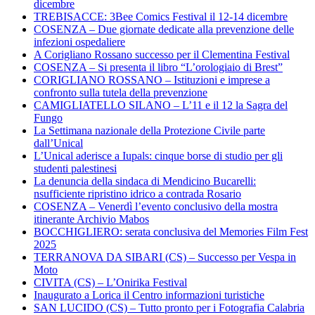
dicembre
TREBISACCE: 3Bee Comics Festival il 12-14 dicembre
COSENZA – Due giornate dedicate alla prevenzione delle
infezioni ospedaliere
A Corigliano Rossano successo per il Clementina Festival
COSENZA – Si presenta il libro “L’orologiaio di Brest”
CORIGLIANO ROSSANO – Istituzioni e imprese a
confronto sulla tutela della prevenzione
CAMIGLIATELLO SILANO – L’11 e il 12 la Sagra del
Fungo
La Settimana nazionale della Protezione Civile parte
dall’Unical
L’Unical aderisce a Iupals: cinque borse di studio per gli
studenti palestinesi
La denuncia della sindaca di Mendicino Bucarelli:
nsufficiente ripristino idrico a contrada Rosario
COSENZA – Venerdì l’evento conclusivo della mostra
itinerante Archivio Mabos
BOCCHIGLIERO: serata conclusiva del Memories Film Fest
2025
TERRANOVA DA SIBARI (CS) – Successo per Vespa in
Moto
CIVITA (CS) – L’Onirika Festival
Inaugurato a Lorica il Centro informazioni turistiche
SAN LUCIDO (CS) – Tutto pronto per i Fotografia Calabria