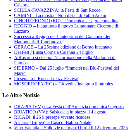
Calabria
SCILLA-FAVAZZINA: la Festa di San Rocco
CAMINI – La mostra “Non dista” di Fabio Adani
CINQUEFRONDI (RC) – Domenica la sagra contadina
REGGIO – Inaugurato il nuovo Lungomare Cicerone di
Lazzaro
Successo a Reggio per l’anteprima del Concorso dei
Madonnari di Taurianova.
GERACE – La 25esima edizione di Borgo Incantato
DeaFest / Luisa Corna a Calanna 24 luglio
A Rosarno si celebra l’incoronazione della Madonna di
Patmos
SIDERNO – Dal 25 luglio “Immersi nel Blu-Festival del
Mare”
Presentato il Roccella Jazz Festival
MOSORROFA (RC) – Giovedì s’inaugura il murales
Le Altre Notizie
DRAPIA (VV) / La Festa dell’Amicizia domenica 9 agosto
BRIATICO (VV): Salsicciata in piazza il 4 agosto
RICADI: il 26 il presepe vivente ricadese
A Caria (Tropea) la Casa di Babbo Natale
Vibo Valentia – Sulle vie dei mastri birrai il 12 dicembre 2025