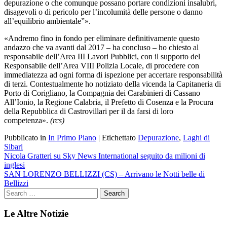
depurazione o che comunque possano portare condizioni insalubri,
disagevoli o di pericolo per l’incolumità delle persone o danno
all’equilibrio ambientale”».
«Andremo fino in fondo per eliminare definitivamente questo
andazzo che va avanti dal 2017 – ha concluso – ho chiesto al
responsabile dell’Area III Lavori Pubblici, con il supporto del
Responsabile dell’Area VIII Polizia Locale, di procedere con
immediatezza ad ogni forma di ispezione per accertare responsabilità
di terzi. Contestualmente ho notiziato della vicenda la Capitaneria di
Porto di Corigliano, la Compagnia dei Carabinieri di Cassano
All’Ionio, la Regione Calabria, il Prefetto di Cosenza e la Procura
della Repubblica di Castrovillari per il da farsi di loro
competenza».
(rcs)
Pubblicato in
In Primo Piano
|
Etichettato
Depurazione
,
Laghi di
Sibari
Navigazione
Nicola Gratteri su Sky News International seguito da milioni di
inglesi
articoli
SAN LORENZO BELLIZZI (CS) – Arrivano le Notti belle di
Bellizzi
Le Altre Notizie