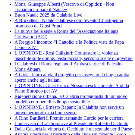
Mons. Giuseppe Alberti (Vescovo di Oppido): «Non
lasciamoci rubare il Natale»
Buon Natale 2025 da Calabria.Live
A Bruxelles il Natale calabrese con l’evento Christojenna
promosso da Giusi Princi
La nuova bella sede a Roma dell’Associazione Italiana
Coltivatori (AIC)
A Reggio l’incontro “I Cattolici e la Politica vista da Papa
Leone XIV”
L’OPINIONE / Rosi Caligiuri: Contrastare la violenza
maschile sulle donne: basta facciate, servono scelte di governo
I Calabresi di Roma ospitano l’Ambasciatrice di Palestina
Mona Abuara
A Gioia Tauro al via il progetto per insegnare la lingua araba
aperto anche agli italiani
L’OPINIONE / Giusi Princi: Nessuna esclusione del Sud da
Piano Europeo per AV
Rigenerazione urbana, la Calabria protagonista di un nuovo
modello europeo di sviluppo sostenibile
L’OPINIONE / Ernesto Rapani: In Calabria non serve un
nuovo aeroporto, ma buon senso
A Rino Barillari il Premio Armando Curcio per la carriera
L’intervista di Calabria.Live al Presidente Roberto Occhiuto
Dalla Calabria la vittoria di Occhiuto è un segnale per il Paese
Ancora ritardi per il ripristino della Diga sul torrente Lordo