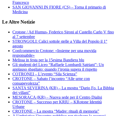
Francesco
SAN GIOVANNI IN FIORE (CS) – Torna il primario di
Medicina
Le Altre Notizie
Crotone / Ad Humus- Federico Sironi al Castello Carlo V fino
al 7 settembre
STRONGOLI: Calici sottole stelle a Villa del Popolo il 1°
agosto
Confcommercio Crotone: «Insieme per una movida
responsabile»
Melissa in festa per la 15esima Bandiera blu
Gli studenti del Liceo “Raffaele Lombardi Satriani”: Un
applauso sbagliato: quando l’ironia supera il rispetto
COTRONEI – L’evento “Sila Scienza”
CROTONE – Sabato l’incontro “Alle urne con
consapevolezza”
SANTA SEVERINA (KR) – La mostra “Dario Fo. La Bibbia
dei villani”
MESORACA (KR) – Nuova sede per il Centro Dialisi
CROTONE – Successo per KRIU – KRotone Identità
Urbane
CROTONE – La mostra “Madre: rituali di memoria”
A Umbriatico l’incontro pubblico per risolvere la zoonosi