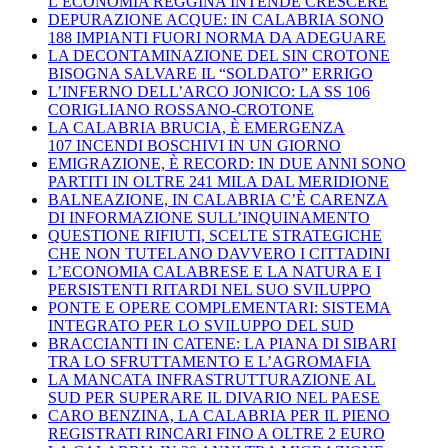
L’ECONOMIA REGGINA INTENDE CRESCERE
DEPURAZIONE ACQUE: IN CALABRIA SONO
188 IMPIANTI FUORI NORMA DA ADEGUARE
LA DECONTAMINAZIONE DEL SIN CROTONE
BISOGNA SALVARE IL “SOLDATO” ERRIGO
L’INFERNO DELL’ARCO JONICO: LA SS 106
CORIGLIANO ROSSANO-CROTONE
LA CALABRIA BRUCIA, È EMERGENZA
107 INCENDI BOSCHIVI IN UN GIORNO
EMIGRAZIONE, È RECORD: IN DUE ANNI SONO
PARTITI IN OLTRE 241 MILA DAL MERIDIONE
BALNEAZIONE, IN CALABRIA C’È CARENZA
DI INFORMAZIONE SULL’INQUINAMENTO
QUESTIONE RIFIUTI, SCELTE STRATEGICHE
CHE NON TUTELANO DAVVERO I CITTADINI
L’ECONOMIA CALABRESE E LA NATURA E I
PERSISTENTI RITARDI NEL SUO SVILUPPO
PONTE E OPERE COMPLEMENTARI: SISTEMA
INTEGRATO PER LO SVILUPPO DEL SUD
BRACCIANTI IN CATENE: LA PIANA DI SIBARI
TRA LO SFRUTTAMENTO E L’AGROMAFIA
LA MANCATA INFRASTRUTTURAZIONE AL
SUD PER SUPERARE IL DIVARIO NEL PAESE
CARO BENZINA, LA CALABRIA PER IL PIENO
REGISTRATI RINCARI FINO A OLTRE 2 EURO