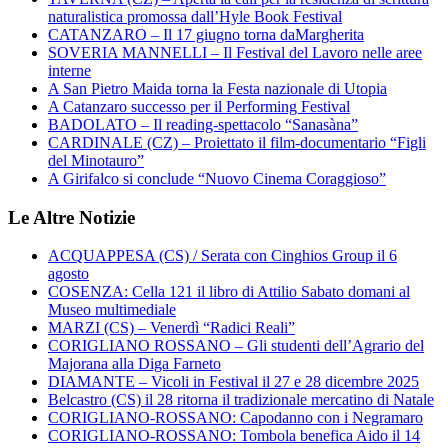
naturalistica promossa dall’Hyle Book Festival
CATANZARO – Il 17 giugno torna daMargherita
SOVERIA MANNELLI – Il Festival del Lavoro nelle aree
interne
A San Pietro Maida torna la Festa nazionale di Utopia
A Catanzaro successo per il Performing Festival
BADOLATO – Il reading-spettacolo “Sanasàna”
CARDINALE (CZ) – Proiettato il film-documentario “Figli
del Minotauro”
A Girifalco si conclude “Nuovo Cinema Coraggioso”
Le Altre Notizie
ACQUAPPESA (CS) / Serata con Cinghios Group il 6
agosto
COSENZA: Cella 121 il libro di Attilio Sabato domani al
Museo multimediale
MARZI (CS) – Venerdì “Radici Reali”
CORIGLIANO ROSSANO – Gli studenti dell’Agrario del
Majorana alla Diga Farneto
DIAMANTE – Vicoli in Festival il 27 e 28 dicembre 2025
Belcastro (CS) il 28 ritorna il tradizionale mercatino di Natale
CORIGLIANO-ROSSANO: Capodanno con i Negramaro
CORIGLIANO-ROSSANO: Tombola benefica Aido il 14