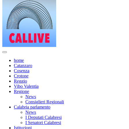
home
Catanzaro
Cosenza
Crotone
Reggio
Vibo Valentia
Regione
News
Consiglieri Regionali
Calabria parlamento
News
I Deputati Calabresi
I Senatori Calabresi
Istituzioni