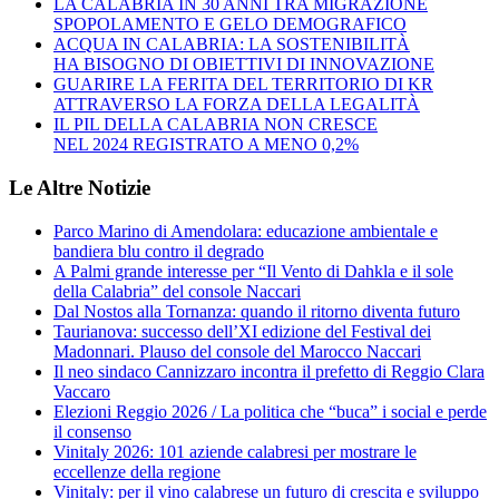
LA CALABRIA IN 30 ANNI TRA MIGRAZIONE
SPOPOLAMENTO E GELO DEMOGRAFICO
ACQUA IN CALABRIA: LA SOSTENIBILITÀ
HA BISOGNO DI OBIETTIVI DI INNOVAZIONE
GUARIRE LA FERITA DEL TERRITORIO DI KR
ATTRAVERSO LA FORZA DELLA LEGALITÀ
IL PIL DELLA CALABRIA NON CRESCE
NEL 2024 REGISTRATO A MENO 0,2%
Le Altre Notizie
Parco Marino di Amendolara: educazione ambientale e
bandiera blu contro il degrado
A Palmi grande interesse per “Il Vento di Dahkla e il sole
della Calabria” del console Naccari
Dal Nostos alla Tornanza: quando il ritorno diventa futuro
Taurianova: successo dell’XI edizione del Festival dei
Madonnari. Plauso del console del Marocco Naccari
Il neo sindaco Cannizzaro incontra il prefetto di Reggio Clara
Vaccaro
Elezioni Reggio 2026 / La politica che “buca” i social e perde
il consenso
Vinitaly 2026: 101 aziende calabresi per mostrare le
eccellenze della regione
Vinitaly: per il vino calabrese un futuro di crescita e sviluppo