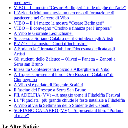
medioevi”
VIBO – La mostra “Cesare Berlingeri. Tra le pieghe dell’arte”
L’Azienda Mulinum avvia un percorso di formazione di
pasticceria nel Carcere di Vibo
VIBO – Il 14 marzo la mostra “Cesare Berlingeri”
VIBO – Il convegno “Credito e finanza per l’impresa”
A Vibo le Giornate Leoluchiane”
Successo a Soriano Calabro per il Giubileo degli Artisti
PIZZO – La mostra “Cuori d’inchiostro”
A Soriano la Giornata Giubilare Diocesana dedicata agli
Artisti
Gli studenti dello Zaleuco – Oliveti – Panetta – Zanotti a
Serra san Bruno
Intesa tra Confesercenti e Scuola Alberghiera di Vibo
A Tropea si presenta il libro “Oro Rosso di Calabria” di
Cinquegrana
A Vibo si è parlato di Eugenio Scalfari
Il fascino del Presepe a Serra San Bruno
FILADELFIA (VV) – A maggio torna il Filadelfia Festival
La “Pignolata” più grande chiude le feste natalizie a Filadelfia
A Vibo al via la Settimana dello Studente del Capialbi
SORIANO CALABRO (VV) – Si presenta il libro “Portami
al mare”
Le Altre Notizie