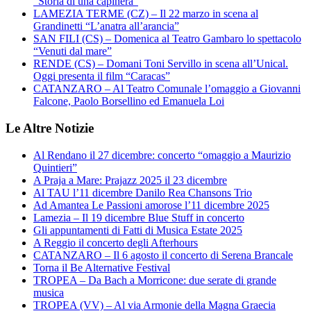
“Storia di una capinera”
LAMEZIA TERME (CZ) – Il 22 marzo in scena al
Grandinetti “L’anatra all’arancia”
SAN FILI (CS) – Domenica al Teatro Gambaro lo spettacolo
“Venuti dal mare”
RENDE (CS) – Domani Toni Servillo in scena all’Unical.
Oggi presenta il film “Caracas”
CATANZARO – Al Teatro Comunale l’omaggio a Giovanni
Falcone, Paolo Borsellino ed Emanuela Loi
Le Altre Notizie
Al Rendano il 27 dicembre: concerto “omaggio a Maurizio
Quintieri”
A Praja a Mare: Prajazz 2025 il 23 dicembre
Al TAU l’11 dicembre Danilo Rea Chansons Trio
Ad Amantea Le Passioni amorose l’11 dicembre 2025
Lamezia – Il 19 dicembre Blue Stuff in concerto
Gli appuntamenti di Fatti di Musica Estate 2025
A Reggio il concerto degli Afterhours
CATANZARO – Il 6 agosto il concerto di Serena Brancale
Torna il Be Alternative Festival
TROPEA – Da Bach a Morricone: due serate di grande
musica
TROPEA (VV) – Al via Armonie della Magna Graecia