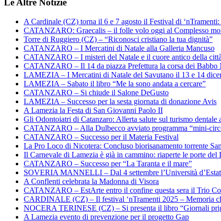
Le Altre Notizie
A Cardinale (CZ) torna il 6 e 7 agosto il Festival di ‘nTramenti: 
CATANZARO: Graecalis – il folle volo oggi al Complesso m
Torre di Ruggiero (CZ) – “Riconosci cristiano la tua dignità”
CATANZARO – I Mercatini di Natale alla Galleria Mancuso
CATANZARO – I misteri del Natale e il cuore antico della citt
CATANZARO – Il 14 da piazza Prefettura la corsa dei Babbo 
LAMEZIA – I Mercatini di Natale del Savutano il 13 e 14 dic
LAMEZIA – Sabato il libro “Me la sono andata a cercare”
CATANZARO – Si chiude il Salone DeGusto
LAMEZIA – Successo per la sesta giornata di donazione Avis
A Lamezia la Festa di San Giovanni Paolo II
Gli Odontoiatri di Catanzaro: Allerta salute sul turismo dentale a
CATANZARO – Alla Dulbecco avviato programma “mini-circol
CATANZARO – Successo per il Materia Festival
La Pro Loco di Nicotera: Concluso biorisanamento torrente Sa
Il Carnevale di Lamezia è già in cammino: riaperte le porte del 
CATANZARO – Successo per “La Taranta e il mare”
SOVERIA MANNELLI – Dal 4 settembre l’Università d’Estate 
A Conflenti celebrata la Madonna di Visora
CATANZARO – EstArte entro il confine questa sera il Trio Co
CARDINALE (CZ) – Il festival ‘nTramenti 2025 – Memoria c
NOCERA TERINESE (CZ) – Si presenta il libro “Giornali prig
A Lamezia evento di prevenzione per il progetto Gap