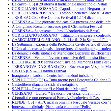
Belcastro (CS) il 28 ritorna il tradizionale mercatino di Natale
CORIGLIANO-ROSSANO: Capodanno con i Negramaro
CORIGLIANO-ROSSANO: Tombola benefica Aido il 14 dic
TREBISACCE: 3Bee Comics Festival il 12-14 dicembre
COSENZA – Due giornate dedicate alla prevenzione delle infez
A Corigliano Rossano successo per il Clementina Festival
COSENZA – Si presenta il libro “L’orologiaio di Brest”
CORIGLIANO ROSSANO – Istituzioni e imprese a confronto su
CAMIGLIATELLO SILANO – L’11 e il 12 la Sagra del Fung
La Settimana nazionale della Protezione Civile parte dall’Unica
L’Unical aderisce a Iupals: cinque borse di studio per gli student
La denuncia della sindaca di Mendicino Bucarelli: nsufficiente r
COSENZA – Venerdì l’evento conclusivo della mostra itineran
BOCCHIGLIERO: serata conclusiva del Memories Film Fest 
TERRANOVA DA SIBARI (CS) – Successo per Vespa in Mo
CIVITA (CS) – L’Onirika Festival
Inaugurato a Lorica il Centro informazioni turistiche
SAN LUCIDO (CS) – Tutto pronto per i Fotografia Calabria Fe
Castrolibero rilancia la sfida al randagismo
SAN FILI – Presentate “Le Notti delle Magare”
CERISANO – Lunedì “Tre giorni per Gaza: oltre i muri”
Giornalisti e tour operator al Parco Archeologico di Castiglion
RENDE (CS) – All’Unical si omaggia Pasquale Versace con “
Innovazione digitale, Pietrapaola è comune “Polis”