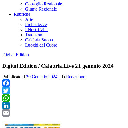
Consiglio Regionale
Giunta Regionale
Rubriche
Arte
Prelibatezze
I Nostri Vini
Tradizioni
Calabria Suona
Luoghi del Cuore
Digital Edition
Digital Edition / Calabria.Live 21 gennaio 2024
Pubblicato il
20 Gennaio 2024
|
da
Redazione
Facebook
Twitter
WhatsApp
LinkedIn
Email