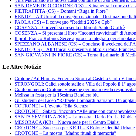
Villa Marchianò è la nuova Casa comunale di San Demetrio C
SAN DEMETRIO CORONE (CS) – S’inaugura la nuova Cas
PIETRAFITTA (CS) – Domani “Ruga in Fiore”
RENDE – All’Unical il convegno nazionale “Destinazione Ital
PAOLA (CS) – Il convegno “Redditi 2025 e Cpb”
COSENZA – Giovedì si presenta il libro di Santo Gioffrè
COSENZA – Si presenta il libro “Incontri ravvicinati” di Ant
Il prof. Franco Rubino: Serve approccio integrato per stimolare 
SPEZZANO ALBANESE (CS) – Concluso il weekend dell’Ar
RENDE (CS) – All’Unical si presenta il libro su Papa Frances
SAN GIOVANNI IN FIORE (CS) – Torna il primario di Medi
Le Altre Notizie
Crotone / Ad Humus- Federico Sironi al Castello Carlo V fino a
STRONGOLI: Calici sottole stelle a Villa del Popolo il 1° agos
Confcommercio Crotone: «Insieme per una movida responsabi
Melissa in festa per la 15esima Bandiera blu
Gli studenti del Liceo “Raffaele Lombardi Satriani”: Un applauso
COTRONEI – L’evento “Sila Scienza”
CROTONE – Sabato l’incontro “Alle urne con consapevolezz
SANTA SEVERINA (KR) – La mostra “Dario Fo. La Bibbia de
MESORACA (KR) – Nuova sede per il Centro Dialisi
CROTONE – Successo per KRIU – KRotone Identità Urbane
CROTONE – La mostra “Madre: rituali di memoria”