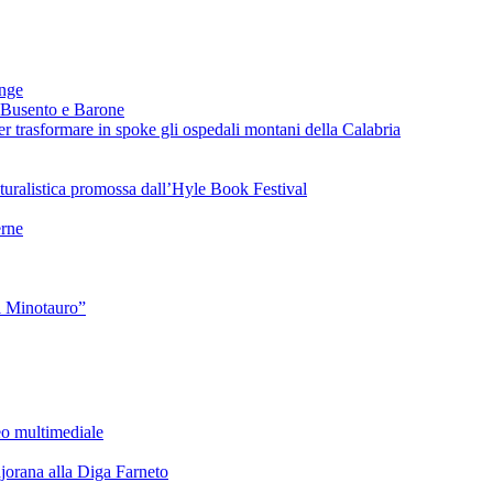
ange
 Busento e Barone
 trasformare in spoke gli ospedali montani della Calabria
turalistica promossa dall’Hyle Book Festival
rne
l Minotauro”
eo multimediale
rana alla Diga Farneto