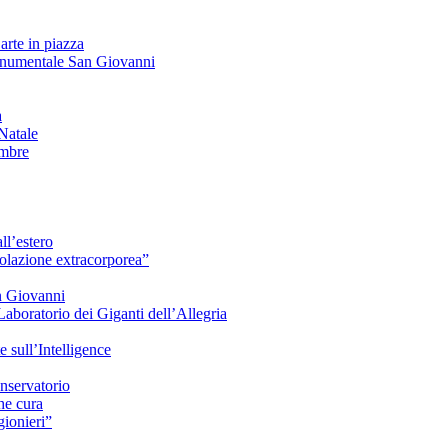
arte in piazza
onumentale San Giovanni
à
Natale
embre
ll’estero
azione extracorporea”
n Giovanni
Laboratorio dei Giganti dell’Allegria
sull’Intelligence
nservatorio
he cura
ionieri”