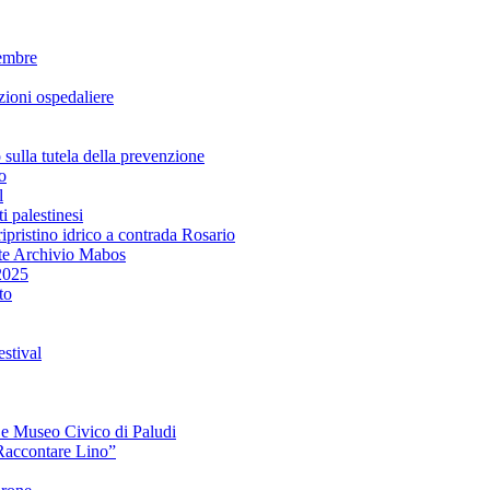
embre
ioni ospedaliere
lla tutela della prevenzione
o
l
i palestinesi
ipristino idrico a contrada Rosario
te Archivio Mabos
2025
to
stival
e e Museo Civico di Paludi
Raccontare Lino”