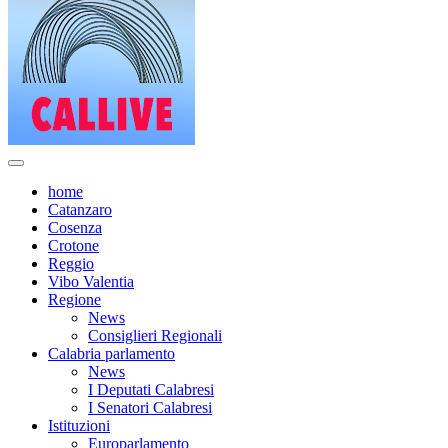
home
Catanzaro
Cosenza
Crotone
Reggio
Vibo Valentia
Regione
News
Consiglieri Regionali
Calabria parlamento
News
I Deputati Calabresi
I Senatori Calabresi
Istituzioni
Europarlamento