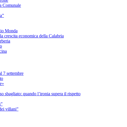
orone
a Comunale
ia”
onio Monda
la crescita economica della Calabria
beria
co
cina
l 7 settembre
to
le»
 sbagliato: quando l’ironia supera il rispetto
a”
i villani”