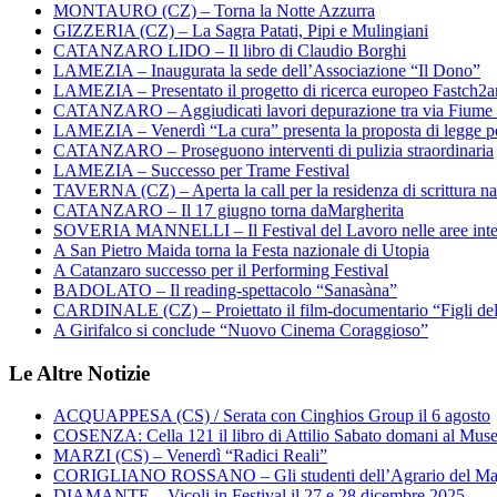
MONTAURO (CZ) – Torna la Notte Azzurra
GIZZERIA (CZ) – La Sagra Patati, Pipi e Mulingiani
CATANZARO LIDO – Il libro di Claudio Borghi
LAMEZIA – Inaugurata la sede dell’Associazione “Il Dono”
LAMEZIA – Presentato il progetto di ricerca europeo Fastch2
CATANZARO – Aggiudicati lavori depurazione tra via Fiume
LAMEZIA – Venerdì “La cura” presenta la proposta di legge per
CATANZARO – Proseguono interventi di pulizia straordinaria
LAMEZIA – Successo per Trame Festival
TAVERNA (CZ) – Aperta la call per la residenza di scrittura na
CATANZARO – Il 17 giugno torna daMargherita
SOVERIA MANNELLI – Il Festival del Lavoro nelle aree inte
A San Pietro Maida torna la Festa nazionale di Utopia
A Catanzaro successo per il Performing Festival
BADOLATO – Il reading-spettacolo “Sanasàna”
CARDINALE (CZ) – Proiettato il film-documentario “Figli de
A Girifalco si conclude “Nuovo Cinema Coraggioso”
Le Altre Notizie
ACQUAPPESA (CS) / Serata con Cinghios Group il 6 agosto
COSENZA: Cella 121 il libro di Attilio Sabato domani al Mus
MARZI (CS) – Venerdì “Radici Reali”
CORIGLIANO ROSSANO – Gli studenti dell’Agrario del Majo
DIAMANTE – Vicoli in Festival il 27 e 28 dicembre 2025