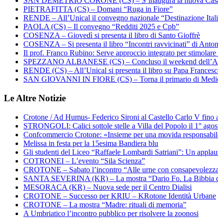
SAN DEMETRIO CORONE (CS) – S’inaugura la nuova Cas
PIETRAFITTA (CS) – Domani “Ruga in Fiore”
RENDE – All’Unical il convegno nazionale “Destinazione Ital
PAOLA (CS) – Il convegno “Redditi 2025 e Cpb”
COSENZA – Giovedì si presenta il libro di Santo Gioffrè
COSENZA – Si presenta il libro “Incontri ravvicinati” di Ant
Il prof. Franco Rubino: Serve approccio integrato per stimolare 
SPEZZANO ALBANESE (CS) – Concluso il weekend dell’Ar
RENDE (CS) – All’Unical si presenta il libro su Papa Frances
SAN GIOVANNI IN FIORE (CS) – Torna il primario di Medi
Le Altre Notizie
Crotone / Ad Humus- Federico Sironi al Castello Carlo V fino a
STRONGOLI: Calici sottole stelle a Villa del Popolo il 1° agos
Confcommercio Crotone: «Insieme per una movida responsabi
Melissa in festa per la 15esima Bandiera blu
Gli studenti del Liceo “Raffaele Lombardi Satriani”: Un applauso
COTRONEI – L’evento “Sila Scienza”
CROTONE – Sabato l’incontro “Alle urne con consapevolezz
SANTA SEVERINA (KR) – La mostra “Dario Fo. La Bibbia de
MESORACA (KR) – Nuova sede per il Centro Dialisi
CROTONE – Successo per KRIU – KRotone Identità Urbane
CROTONE – La mostra “Madre: rituali di memoria”
A Umbriatico l’incontro pubblico per risolvere la zoonosi