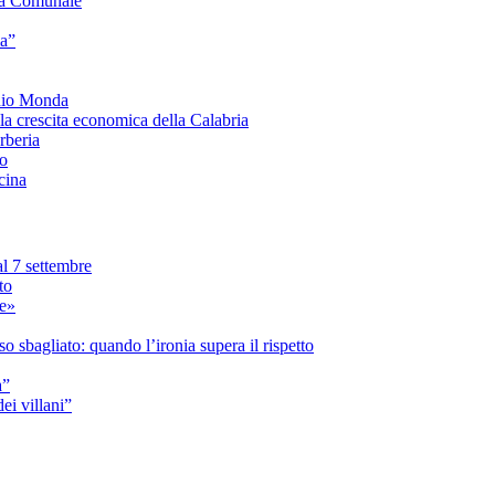
a Comunale
ia”
onio Monda
la crescita economica della Calabria
beria
co
cina
l 7 settembre
to
le»
 sbagliato: quando l’ironia supera il rispetto
a”
i villani”