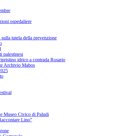
embre
ioni ospedaliere
lla tutela della prevenzione
o
l
i palestinesi
ipristino idrico a contrada Rosario
te Archivio Mabos
2025
to
stival
e e Museo Civico di Paludi
Raccontare Lino”
orone