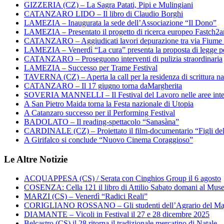
GIZZERIA (CZ) – La Sagra Patati, Pipi e Mulingiani
CATANZARO LIDO – Il libro di Claudio Borghi
LAMEZIA – Inaugurata la sede dell’Associazione “Il Dono”
LAMEZIA – Presentato il progetto di ricerca europeo Fastch2
CATANZARO – Aggiudicati lavori depurazione tra via Fiume
LAMEZIA – Venerdì “La cura” presenta la proposta di legge per
CATANZARO – Proseguono interventi di pulizia straordinaria
LAMEZIA – Successo per Trame Festival
TAVERNA (CZ) – Aperta la call per la residenza di scrittura na
CATANZARO – Il 17 giugno torna daMargherita
SOVERIA MANNELLI – Il Festival del Lavoro nelle aree inte
A San Pietro Maida torna la Festa nazionale di Utopia
A Catanzaro successo per il Performing Festival
BADOLATO – Il reading-spettacolo “Sanasàna”
CARDINALE (CZ) – Proiettato il film-documentario “Figli de
A Girifalco si conclude “Nuovo Cinema Coraggioso”
Le Altre Notizie
ACQUAPPESA (CS) / Serata con Cinghios Group il 6 agosto
COSENZA: Cella 121 il libro di Attilio Sabato domani al Mus
MARZI (CS) – Venerdì “Radici Reali”
CORIGLIANO ROSSANO – Gli studenti dell’Agrario del Majo
DIAMANTE – Vicoli in Festival il 27 e 28 dicembre 2025
Belcastro (CS) il 28 ritorna il tradizionale mercatino di Natale