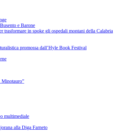
ange
 Busento e Barone
 trasformare in spoke gli ospedali montani della Calabria
turalistica promossa dall’Hyle Book Festival
rne
l Minotauro”
eo multimediale
rana alla Diga Farneto