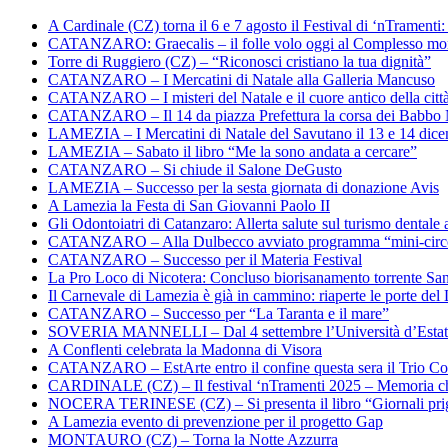
A Cardinale (CZ) torna il 6 e 7 agosto il Festival di ‘nTramenti: 
CATANZARO: Graecalis – il folle volo oggi al Complesso m
Torre di Ruggiero (CZ) – “Riconosci cristiano la tua dignità”
CATANZARO – I Mercatini di Natale alla Galleria Mancuso
CATANZARO – I misteri del Natale e il cuore antico della citt
CATANZARO – Il 14 da piazza Prefettura la corsa dei Babbo 
LAMEZIA – I Mercatini di Natale del Savutano il 13 e 14 dic
LAMEZIA – Sabato il libro “Me la sono andata a cercare”
CATANZARO – Si chiude il Salone DeGusto
LAMEZIA – Successo per la sesta giornata di donazione Avis
A Lamezia la Festa di San Giovanni Paolo II
Gli Odontoiatri di Catanzaro: Allerta salute sul turismo dentale a
CATANZARO – Alla Dulbecco avviato programma “mini-circol
CATANZARO – Successo per il Materia Festival
La Pro Loco di Nicotera: Concluso biorisanamento torrente Sa
Il Carnevale di Lamezia è già in cammino: riaperte le porte del 
CATANZARO – Successo per “La Taranta e il mare”
SOVERIA MANNELLI – Dal 4 settembre l’Università d’Estate 
A Conflenti celebrata la Madonna di Visora
CATANZARO – EstArte entro il confine questa sera il Trio Co
CARDINALE (CZ) – Il festival ‘nTramenti 2025 – Memoria c
NOCERA TERINESE (CZ) – Si presenta il libro “Giornali prig
A Lamezia evento di prevenzione per il progetto Gap
MONTAURO (CZ) – Torna la Notte Azzurra