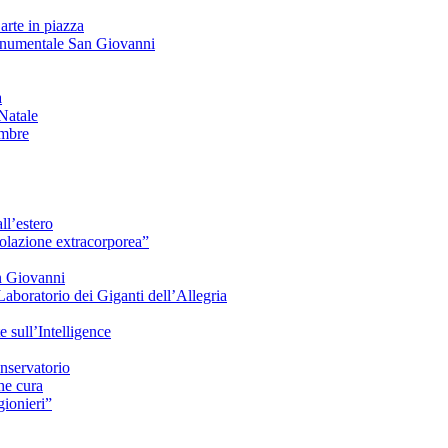
arte in piazza
onumentale San Giovanni
à
Natale
embre
ll’estero
azione extracorporea”
n Giovanni
Laboratorio dei Giganti dell’Allegria
sull’Intelligence
nservatorio
he cura
ionieri”