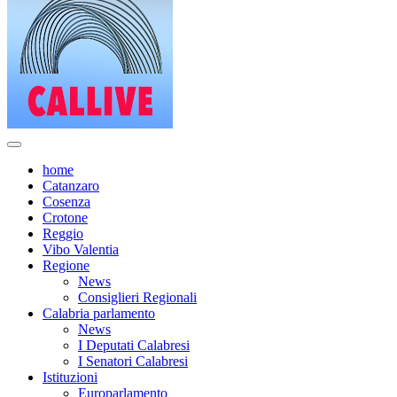
home
Catanzaro
Cosenza
Crotone
Reggio
Vibo Valentia
Regione
News
Consiglieri Regionali
Calabria parlamento
News
I Deputati Calabresi
I Senatori Calabresi
Istituzioni
Europarlamento