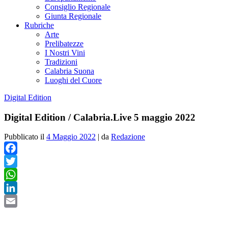
Consiglio Regionale
Giunta Regionale
Rubriche
Arte
Prelibatezze
I Nostri Vini
Tradizioni
Calabria Suona
Luoghi del Cuore
Digital Edition
Digital Edition / Calabria.Live 5 maggio 2022
Pubblicato il
4 Maggio 2022
|
da
Redazione
Facebook
Twitter
WhatsApp
LinkedIn
Email