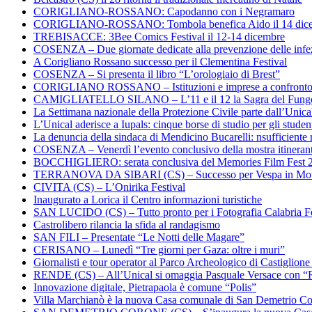
CORIGLIANO-ROSSANO: Capodanno con i Negramaro
CORIGLIANO-ROSSANO: Tombola benefica Aido il 14 dic
TREBISACCE: 3Bee Comics Festival il 12-14 dicembre
COSENZA – Due giornate dedicate alla prevenzione delle infez
A Corigliano Rossano successo per il Clementina Festival
COSENZA – Si presenta il libro “L’orologiaio di Brest”
CORIGLIANO ROSSANO – Istituzioni e imprese a confronto su
CAMIGLIATELLO SILANO – L’11 e il 12 la Sagra del Fung
La Settimana nazionale della Protezione Civile parte dall’Unica
L’Unical aderisce a Iupals: cinque borse di studio per gli student
La denuncia della sindaca di Mendicino Bucarelli: nsufficiente r
COSENZA – Venerdì l’evento conclusivo della mostra itineran
BOCCHIGLIERO: serata conclusiva del Memories Film Fest 
TERRANOVA DA SIBARI (CS) – Successo per Vespa in Mo
CIVITA (CS) – L’Onirika Festival
Inaugurato a Lorica il Centro informazioni turistiche
SAN LUCIDO (CS) – Tutto pronto per i Fotografia Calabria Fe
Castrolibero rilancia la sfida al randagismo
SAN FILI – Presentate “Le Notti delle Magare”
CERISANO – Lunedì “Tre giorni per Gaza: oltre i muri”
Giornalisti e tour operator al Parco Archeologico di Castiglion
RENDE (CS) – All’Unical si omaggia Pasquale Versace con “
Innovazione digitale, Pietrapaola è comune “Polis”
Villa Marchianò è la nuova Casa comunale di San Demetrio C