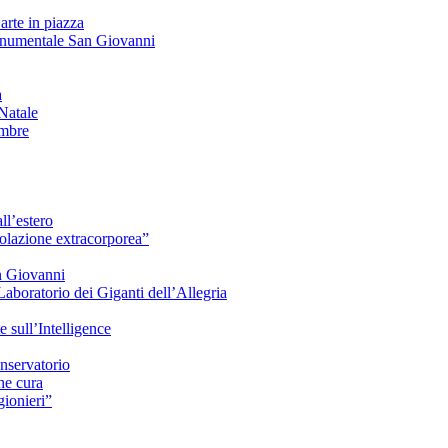
arte in piazza
onumentale San Giovanni
à
Natale
embre
ll’estero
azione extracorporea”
n Giovanni
Laboratorio dei Giganti dell’Allegria
sull’Intelligence
nservatorio
he cura
ionieri”