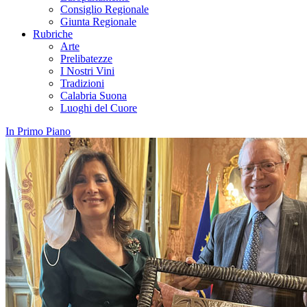
Consiglio Regionale
Giunta Regionale
Rubriche
Arte
Prelibatezze
I Nostri Vini
Tradizioni
Calabria Suona
Luoghi del Cuore
In Primo Piano