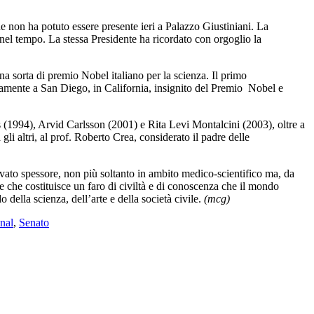
he non ha potuto essere pre
sente ieri a Palazzo Giustiniani. La
 nel tempo. La stessa Presidente ha ricordato con orgoglio la
a sorta di premio Nobel italiano per la scienza. Il primo
mente a San Diego, in California, insignito del Premio
Nobel e
 (1994), Arvid Carlsson (2001) e Rita Levi Montalcini (2003), oltre a
i altri, al prof. Roberto Crea, considerato il padre delle
levato spessore, non più soltanto in ambito medico-scientifico ma, da
le che costituisce un faro di civiltà e di conoscenza che il mondo
lla scienza, dell’arte e della società civile.
(mcg)
onal
,
Senato