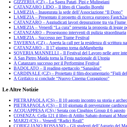
GIZZERIA (CZ) – La Sagra Patati, Pipi e Mulingiani
CATANZARO LIDO – Il libro di Claudio Borghi
LAMEZIA – Inaugurata la sede dell’Associazione “Il Dono”
LAMEZIA – Presentato il progetto di ricerca europeo Fastch2
CATANZARO – Aggiudicati lavori depurazione tra via Fiume
LAMEZIA – Venerdì “La cura” presenta la proposta di legge per
CATANZARO – Proseguono interventi di pulizia straordinaria
LAMEZIA – Successo per Trame Festival
TAVERNA (CZ) – Aperta la call per la residenza di scrittura na
CATANZARO – Il 17 giugno torna daMargherita
SOVERIA MANNELLI – Il Festival del Lavoro nelle aree inte
A San Pietro Maida torna la Festa nazionale di Utopia
A Catanzaro successo per il Performing Festival
BADOLATO – Il reading-spettacolo “Sanasàna”
CARDINALE (CZ) – Proiettato il film-documentario “Figli de
A Girifalco si conclude “Nuovo Cinema Coraggioso”
Le Altre Notizie
PIETRAPAOLA (CS) – Il 10 agosto incontro su storia e arche
PIETRAPAOLA (CS) – Il 10 giornata di prevenzione cardiova
ACQUAPPESA (CS) / Serata con Cinghios Group il 6 agosto
COSENZA: Cella 121 il libro di Attilio Sabato domani al Mus
MARZI (CS) – Venerdì “Radici Reali”
CORIGLIANO ROSSANO – Gli studenti dell’Agrario del Majo