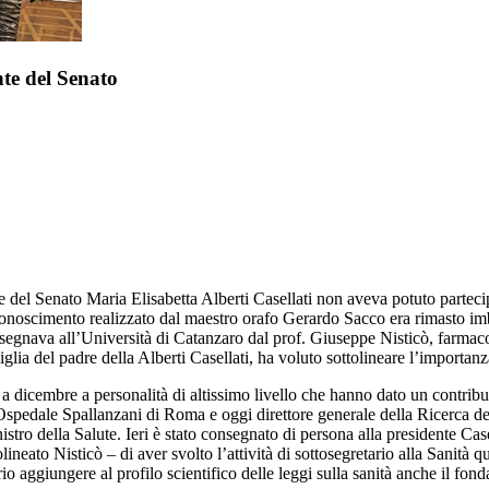
nte del Senato
 del Senato Maria Elisabetta Alberti Casellati non aveva potuto parteci
iconoscimento realizzato dal maestro orafo Gerardo Sacco era rimasto im
nsegnava all’Università di Catanzaro dal prof. Giuseppe Nisticò, farmaco
miglia del padre della Alberti Casellati, ha voluto sottolineare l’importa
 a dicembre a personalità di altissimo livello che hanno dato un contributo
’Ospedale Spallanzani di Roma e oggi direttore generale della Ricerca del
tro della Salute. Ieri è stato consegnato di persona alla presidente Casel
lineato Nisticò – di aver svolto l’attività di sottosegretario alla Sanit
o aggiungere al profilo scientifico delle leggi sulla sanità anche il fond