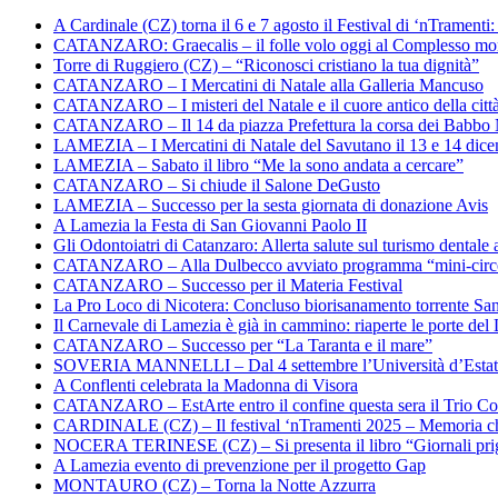
A Cardinale (CZ) torna il 6 e 7 agosto il Festival di ‘nTramenti: 
CATANZARO: Graecalis – il folle volo oggi al Complesso m
Torre di Ruggiero (CZ) – “Riconosci cristiano la tua dignità”
CATANZARO – I Mercatini di Natale alla Galleria Mancuso
CATANZARO – I misteri del Natale e il cuore antico della citt
CATANZARO – Il 14 da piazza Prefettura la corsa dei Babbo 
LAMEZIA – I Mercatini di Natale del Savutano il 13 e 14 dic
LAMEZIA – Sabato il libro “Me la sono andata a cercare”
CATANZARO – Si chiude il Salone DeGusto
LAMEZIA – Successo per la sesta giornata di donazione Avis
A Lamezia la Festa di San Giovanni Paolo II
Gli Odontoiatri di Catanzaro: Allerta salute sul turismo dentale a
CATANZARO – Alla Dulbecco avviato programma “mini-circol
CATANZARO – Successo per il Materia Festival
La Pro Loco di Nicotera: Concluso biorisanamento torrente Sa
Il Carnevale di Lamezia è già in cammino: riaperte le porte del 
CATANZARO – Successo per “La Taranta e il mare”
SOVERIA MANNELLI – Dal 4 settembre l’Università d’Estate 
A Conflenti celebrata la Madonna di Visora
CATANZARO – EstArte entro il confine questa sera il Trio Co
CARDINALE (CZ) – Il festival ‘nTramenti 2025 – Memoria c
NOCERA TERINESE (CZ) – Si presenta il libro “Giornali prig
A Lamezia evento di prevenzione per il progetto Gap
MONTAURO (CZ) – Torna la Notte Azzurra