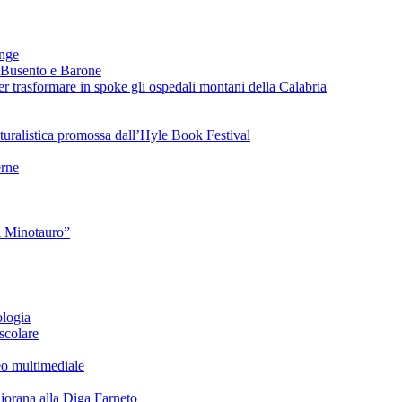
ange
 Busento e Barone
 trasformare in spoke gli ospedali montani della Calabria
turalistica promossa dall’Hyle Book Festival
rne
l Minotauro”
ologia
scolare
eo multimediale
rana alla Diga Farneto