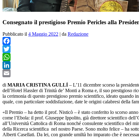
Consegnato il prestigioso Premio Pericles alla Preside
Pubblicato il
4 Maggio 2022
|
da
Redazione
Facebook
Twitter
WhatsApp
LinkedIn
Email
di
MARIA CRISTINA GULLÍ
– L’11 dicembre scorso la presidente
dell’Hotel Hassler di Trinità de’ Monti a Roma e, il suo prestigioso r
la cerimonia di questo prestigioso premio scientifico, ideato quando i
quale, con particolare soddisfazione, date le origini calabresi della fa
«Il Premio – ha detto il prof. Nisticò – è stato conferito lo scorso anno
come l’Ebola: il prof. Giuseppe Ippolito, già direttore scientifico dell
all’Università Cattolica di Roma nonché consulente scientifico del minis
della Ricerca scientifica
nel nostro Paese. Sono molto felice – ha sotto
Alberti Casellati. Da lei, con grande umiltà ho imparato che è necessari