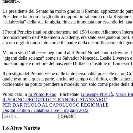
maestra».
La presidente del Senato ha molto gradito il Premio, apprezzando part
Presidente ha ricordato gli ottimi rapporti intrattenuti con la Regione
“calabresità” della sua famiglia, rimasta immutata pur essendo lei nata
I Premi Pericles (nati originariamente nel 1984 come Alkameon Internat
riconoscimento dell’Alkameon Academy, era stato assegnato al prof. R
ancora oggi riconosciuto come il “padre della decodificazione del g
Ma non solo Dulbecco: negli anni altri Premi Nobel hanno ricevuto il 
“giganti della scienza” come sir Salvador Moncada, Leslie Liversen e Gr
biotecnologie e direttore del nascente Dulbecco Institute di Lamezi
Il prestigio del Premio viene dalle tante personalità prescelte da un C
qualche anno a questa parte, anche nel campo del diritto, delle istituzi
occidentale ha potuto prendere a modello non solo come padre della de
Pubblicato in
In Primo Piano
|
Etichettato
Giuseppe Nisticò
,
Maria Eli
Navigazione
IL SOGNO-PROGETTO ‘GRANDE CATANZARO’
PER DAR RUOLO AL CAPOLUOGO REGIONALE
articoli
Digital Edition / Calabria.Live 5 maggio 2022
Le Altre Notizie