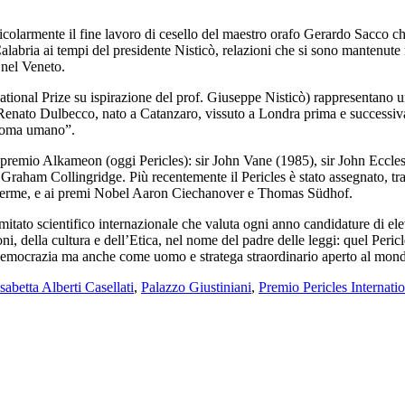
icolarmente il fine lavoro di cesello del maestro orafo Gerardo Sacco c
 Calabria ai tempi del presidente Nisticò, relazioni che si sono mantenute
 nel Veneto.
ional Prize su ispirazione del prof. Giuseppe Nisticò) rappresentano un
enato Dulbecco, nato a Catanzaro, vissuto a Londra prima e successiva
enoma umano”.
premio Alkameon (oggi Pericles): sir John Vane (1985), sir John Eccles
aham Collingridge. Più recentemente il Pericles è stato assegnato, tra gl
a Terme, e ai premi Nobel Aaron Ciechanover e Thomas Südhof.
omitato scientifico internazionale che valuta ogni anno candidature di e
oni, della cultura e dell’Etica, nel nome del padre delle leggi: quel Peric
mocrazia ma anche come uomo e stratega straordinario aperto al mondo de
sabetta Alberti Casellati
,
Palazzo Giustiniani
,
Premio Pericles Internati