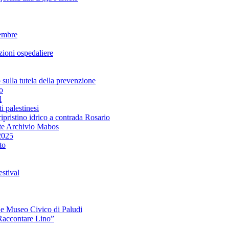
embre
ioni ospedaliere
lla tutela della prevenzione
o
l
i palestinesi
ipristino idrico a contrada Rosario
te Archivio Mabos
2025
to
stival
e e Museo Civico di Paludi
Raccontare Lino”