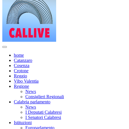
home
Catanzaro
Cosenza
Crotone
Reggio
Vibo Valentia
Regione
News
Consiglieri Regionali
Calabria parlamento
News
I Deputati Calabresi
I Senatori Calabresi
Istituzioni
Europarlamento