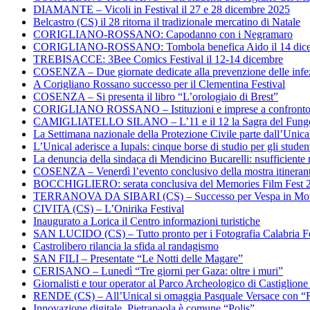
DIAMANTE – Vicoli in Festival il 27 e 28 dicembre 2025
Belcastro (CS) il 28 ritorna il tradizionale mercatino di Natale
CORIGLIANO-ROSSANO: Capodanno con i Negramaro
CORIGLIANO-ROSSANO: Tombola benefica Aido il 14 dic
TREBISACCE: 3Bee Comics Festival il 12-14 dicembre
COSENZA – Due giornate dedicate alla prevenzione delle infez
A Corigliano Rossano successo per il Clementina Festival
COSENZA – Si presenta il libro “L’orologiaio di Brest”
CORIGLIANO ROSSANO – Istituzioni e imprese a confronto su
CAMIGLIATELLO SILANO – L’11 e il 12 la Sagra del Fung
La Settimana nazionale della Protezione Civile parte dall’Unica
L’Unical aderisce a Iupals: cinque borse di studio per gli student
La denuncia della sindaca di Mendicino Bucarelli: nsufficiente r
COSENZA – Venerdì l’evento conclusivo della mostra itineran
BOCCHIGLIERO: serata conclusiva del Memories Film Fest 
TERRANOVA DA SIBARI (CS) – Successo per Vespa in Mo
CIVITA (CS) – L’Onirika Festival
Inaugurato a Lorica il Centro informazioni turistiche
SAN LUCIDO (CS) – Tutto pronto per i Fotografia Calabria Fe
Castrolibero rilancia la sfida al randagismo
SAN FILI – Presentate “Le Notti delle Magare”
CERISANO – Lunedì “Tre giorni per Gaza: oltre i muri”
Giornalisti e tour operator al Parco Archeologico di Castiglion
RENDE (CS) – All’Unical si omaggia Pasquale Versace con “
Innovazione digitale, Pietrapaola è comune “Polis”