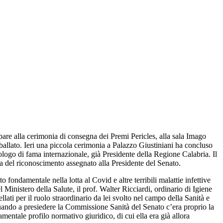
pare alla cerimonia di consegna dei Premi Pericles, alla sala Imago
ballato. Ieri una piccola cerimonia a Palazzo Giustiniani ha concluso
logo di fama internazionale, già Presidente della Regione Calabria. Il
nza del riconoscimento assegnato alla Presidente del Senato.
 fondamentale nella lotta al Covid e altre terribili malattie infettive
 Ministero della Salute, il prof. Walter Ricciardi, ordinario di Igiene
lati per il ruolo straordinario da lei svolto nel campo della Sanità e
à quando a presiedere la Commissione Sanità del Senato c’era proprio la
amentale profilo normativo giuridico, di cui ella era già allora