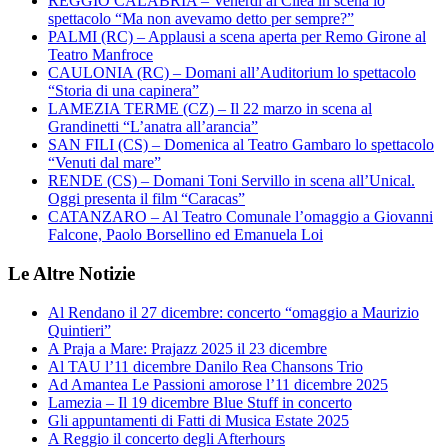
REGGIO CALABRIA – Venerdì al Cilea in scena lo
spettacolo “Ma non avevamo detto per sempre?”
PALMI (RC) – Applausi a scena aperta per Remo Girone al
Teatro Manfroce
CAULONIA (RC) – Domani all’Auditorium lo spettacolo
“Storia di una capinera”
LAMEZIA TERME (CZ) – Il 22 marzo in scena al
Grandinetti “L’anatra all’arancia”
SAN FILI (CS) – Domenica al Teatro Gambaro lo spettacolo
“Venuti dal mare”
RENDE (CS) – Domani Toni Servillo in scena all’Unical.
Oggi presenta il film “Caracas”
CATANZARO – Al Teatro Comunale l’omaggio a Giovanni
Falcone, Paolo Borsellino ed Emanuela Loi
Le Altre Notizie
Al Rendano il 27 dicembre: concerto “omaggio a Maurizio
Quintieri”
A Praja a Mare: Prajazz 2025 il 23 dicembre
Al TAU l’11 dicembre Danilo Rea Chansons Trio
Ad Amantea Le Passioni amorose l’11 dicembre 2025
Lamezia – Il 19 dicembre Blue Stuff in concerto
Gli appuntamenti di Fatti di Musica Estate 2025
A Reggio il concerto degli Afterhours