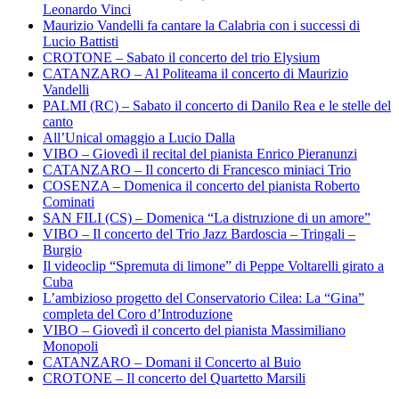
Leonardo Vinci
Maurizio Vandelli fa cantare la Calabria con i successi di
Lucio Battisti
CROTONE – Sabato il concerto del trio Elysium
CATANZARO – Al Politeama il concerto di Maurizio
Vandelli
PALMI (RC) – Sabato il concerto di Danilo Rea e le stelle del
canto
All’Unical omaggio a Lucio Dalla
VIBO – Giovedì il recital del pianista Enrico Pieranunzi
CATANZARO – Il concerto di Francesco miniaci Trio
COSENZA – Domenica il concerto del pianista Roberto
Cominati
SAN FILI (CS) – Domenica “La distruzione di un amore”
VIBO – Il concerto del Trio Jazz Bardoscia – Tringali –
Burgio
Il videoclip “Spremuta di limone” di Peppe Voltarelli girato a
Cuba
L’ambizioso progetto del Conservatorio Cilea: La “Gina”
completa del Coro d’Introduzione
VIBO – Giovedì il concerto del pianista Massimiliano
Monopoli
CATANZARO – Domani il Concerto al Buio
CROTONE – Il concerto del Quartetto Marsili