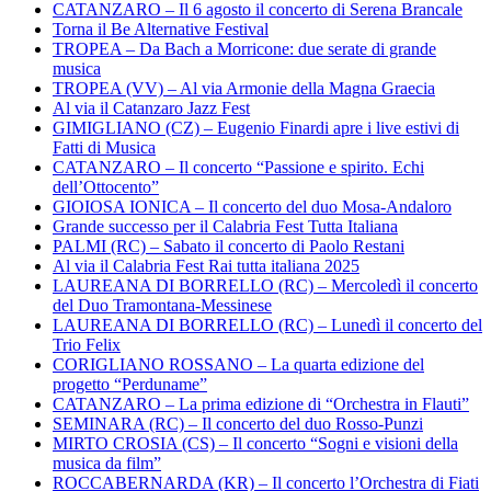
CATANZARO – Il 6 agosto il concerto di Serena Brancale
Torna il Be Alternative Festival
TROPEA – Da Bach a Morricone: due serate di grande
musica
TROPEA (VV) – Al via Armonie della Magna Graecia
Al via il Catanzaro Jazz Fest
GIMIGLIANO (CZ) – Eugenio Finardi apre i live estivi di
Fatti di Musica
CATANZARO – Il concerto “Passione e spirito. Echi
dell’Ottocento”
GIOIOSA IONICA – Il concerto del duo Mosa-Andaloro
Grande successo per il Calabria Fest Tutta Italiana
PALMI (RC) – Sabato il concerto di Paolo Restani
Al via il Calabria Fest Rai tutta italiana 2025
LAUREANA DI BORRELLO (RC) – Mercoledì il concerto
del Duo Tramontana-Messinese
LAUREANA DI BORRELLO (RC) – Lunedì il concerto del
Trio Felix
CORIGLIANO ROSSANO – La quarta edizione del
progetto “Perduname”
CATANZARO – La prima edizione di “Orchestra in Flauti”
SEMINARA (RC) – Il concerto del duo Rosso-Punzi
MIRTO CROSIA (CS) – Il concerto “Sogni e visioni della
musica da film”
ROCCABERNARDA (KR) – Il concerto l’Orchestra di Fiati