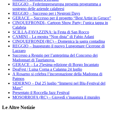
REGGIO – Federimpreseuropa presenta programma a
sostegno delle aziende calabresi
REGGIO – Successo per i Negroni Days
GERACE – Successo per il progetto “Best Artist in Gerace”
CINQUEFRONDI– Cartoon Show Party: l’unica tappa in
Calabria
SCILLA-FAVAZZINA: la Festa di San Rocco
CAMINI – La mostra “Non dista” di Fabio Adani
CINQUEFRONDI (RC) – Domenica la sagra contadina
REGGIO – Inaugurato il nuovo Lungomare Cicerone di
Lazzaro
Successo a Reggio per l’anteprima del Concorso dei
Madonnari di Taurianova.
GERACE – La 25esima edizione di Borgo Incantato
DeaFest / Luisa Corna a Calanna 24 luglio
A Rosarno si celebra l’incoronazione della Madonna di
Patmos
SIDERNO – Dal 25 luglio “Immersi nel Blu-Festival del
Mare”
Presentato il Roccella Jazz Festival
MOSORROFA (RC) – Giovedì s’inaugura il murales
Le Altre Notizie