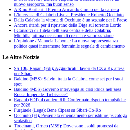
nuovo aeroporto, ma buon senso
A Rino Barillari il Premio Armando Curcio per la carriera
L’intervista di Calabria.Live al Presidente Roberto Occhiuto
Dalla Calabria la vittoria di Occhiuto è un segnale per il Paese
Ancora ritardi per il ripristino della Diga sul torrente Lordo
I Consorzi di Tutela delll’area centrale della Calabria:
Mirabilia, ottima occasione di crescita e valorizzazione
L’opinione / Manuela Labonia: La nuova rappresentanza
politica quasi interamente femminile segnale di cambiamento
Le Altre Notizie
SS 106, Rapani (Fdi): Aggiudicati i lavori da CZ a Kr, attesa
per Sibari
Baldino (M5S): Salvini tratta la Calabria come set per i suoi
spot
Baldino (M5S):Governo intervenga su crisi idrica nell’area
Rocca Imperiale–Trebisacce”
Rapani (FDI) al cantiere Rfi: Confermato rispetto tempistiche
per 2026
Furgiuele (Lega): Bene Cipess su Sibari-Co-Ro
Occhiuto (FI): Presentato emendamento per istituire psicologo
scolastico
Tirocinanti, Orrico (M5S): Dove sono i soldi promessi da