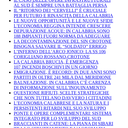
IL CASO DELLE OPERE INFRASTRUTTURALI
AL SUD È SEMPRE UNA BATTAGLIA PERSA
IL “RITORNO DEI “CERVELLI” È CRUCIALE
PER FUTURO E RINASCITA DELLA CALABRIA
LE NUOVE OPPORTUNITÀ E LE NUOVE SFIDE
L’ECONOMIA REGGINA INTENDE CRESCERE
DEPURAZIONE ACQUE: IN CALABRIA SONO
188 IMPIANTI FUORI NORMA DA ADEGUARE
LA DECONTAMINAZIONE DEL SIN CROTONE
BISOGNA SALVARE IL “SOLDATO” ERRIGO
L’INFERNO DELL’ARCO JONICO: LA SS 106
CORIGLIANO ROSSANO-CROTONE
LA CALABRIA BRUCIA, È EMERGENZA
107 INCENDI BOSCHIVI IN UN GIORNO
EMIGRAZIONE, È RECORD: IN DUE ANNI SONO
PARTITI IN OLTRE 241 MILA DAL MERIDIONE
BALNEAZIONE, IN CALABRIA C’È CARENZA
DI INFORMAZIONE SULL’INQUINAMENTO
QUESTIONE RIFIUTI, SCELTE STRATEGICHE
CHE NON TUTELANO DAVVERO I CITTADINI
L’ECONOMIA CALABRESE E LA NATURA E I
PERSISTENTI RITARDI NEL SUO SVILUPPO
PONTE E OPERE COMPLEMENTARI: SISTEMA
INTEGRATO PER LO SVILUPPO DEL SUD
BRACCIANTI IN CATENE: LA PIANA DI SIBARI