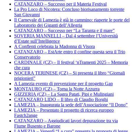
CATANZARO – Successo per il Materia Festival
La Pro Loco di Nicotera: Concluso biorisanamento torrente
San Giovanni
Il Carnevale di Lamezia è già in cammino: riaperte le porte del
Laboratorio dei Giganti dell’Allegria
CATANZARO – Successo per “La Taranta e il mare”
SOVERIA MANNELLI – Dal 4 settembre l’Università
d’Estate sull’Intelligence
A Conflenti celebrata la Madonna di Visora
CATANZARO – EstArte entro il confine questa sera il Trio
Conservatorio
CARDINALE (CZ) – Il festival ‘nTramenti 2025 – Memoria
che cura
NOCERA TERINESE (CZ) – Si presenta il libro “Giornali
prigionieri”
A Lamezia evento di prevenzione per il progetto Gap
MONTAURO (CZ) – Torna la Notte Azzurra
GIZZERIA (CZ) – La Sagra Patati, Pipi e Mulingiani
CATANZARO LIDO – Il libro di Claudio Borghi
LAMEZIA – Inaugurata la sede dell’Associazione “Il Dono”
LAMEZIA – Presentato il progetto di ricerca europeo
Fastch2ange
CATANZARO – Aggiudicati lavori depurazione tra via
Fiume Busento e Barone
LAMEZIA – Venerdì “La cura” presenta la proposta di legge