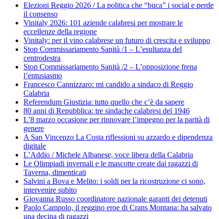
Elezioni Reggio 2026 / La politica che “buca” i social e perde
il consenso
Vinitaly 2026: 101 aziende calabresi per mostrare le
eccellenze della regione
Vinitaly: per il vino calabrese un futuro di crescita e sviluppo
Stop Commissariamento Sanità /1 – L’esultanza del
centrodestra
Stop Commissariamento Sanità /2 – L’opposizione frena
l’entusiasmo
Francesco Cannizzaro: mi candido a sindaco di Reggio
Calabria
Referendum Giustizia: tutto quello che c’è da sapere
80 anni di Repubblica: tre sindache calabresi del 1946
L’8 marzo occasione per rinnovare l’impegno per la parità di
genere
A San Vincenzo La Costa riflessioni su azzardo e dipendenza
digitale
L’Addio / Michele Albanese, voce libera della Calabria
Le Olimpiadi invernali e le mascotte create dai ragazzi di
Taverna, dimenticati
Salvini a Bova e Melito: i soldi per la ricostruzione ci sono,
intervenire subito
Giovanna Russo coordinatore nazionale garanti dei detenuti
Paolo Campolo, il reggino eroe di Crans Montana: ha salvato
una decina di ragazzi