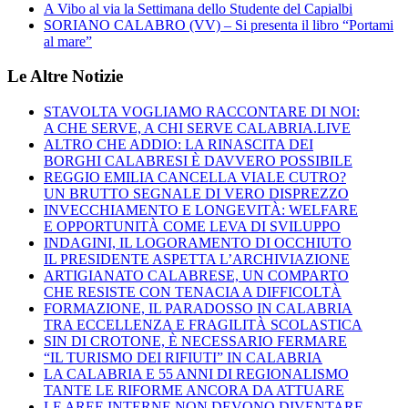
A Vibo al via la Settimana dello Studente del Capialbi
SORIANO CALABRO (VV) – Si presenta il libro “Portami
al mare”
Le Altre Notizie
STAVOLTA VOGLIAMO RACCONTARE DI NOI:
A CHE SERVE, A CHI SERVE CALABRIA.LIVE
ALTRO CHE ADDIO: LA RINASCITA DEI
BORGHI CALABRESI È DAVVERO POSSIBILE
REGGIO EMILIA CANCELLA VIALE CUTRO?
UN BRUTTO SEGNALE DI VERO DISPREZZO
INVECCHIAMENTO E LONGEVITÀ: WELFARE
E OPPORTUNITÀ COME LEVA DI SVILUPPO
INDAGINI, IL LOGORAMENTO DI OCCHIUTO
IL PRESIDENTE ASPETTA L’ARCHIVIAZIONE
ARTIGIANATO CALABRESE, UN COMPARTO
CHE RESISTE CON TENACIA A DIFFICOLTÀ
FORMAZIONE, IL PARADOSSO IN CALABRIA
TRA ECCELLENZA E FRAGILITÀ SCOLASTICA
SIN DI CROTONE, È NECESSARIO FERMARE
“IL TURISMO DEI RIFIUTI” IN CALABRIA
LA CALABRIA E 55 ANNI DI REGIONALISMO
TANTE LE RIFORME ANCORA DA ATTUARE
LE AREE INTERNE NON DEVONO DIVENTARE