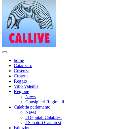
home
Catanzaro
Cosenza
Crotone
Reggio
Vibo Valentia
Regione
News
Consiglieri Regionali
Calabria parlamento
News
I Deputati Calabresi
I Senatori Calabresi
Istituzioni