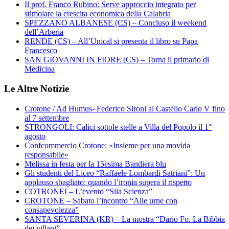
Il prof. Franco Rubino: Serve approccio integrato per
stimolare la crescita economica della Calabria
SPEZZANO ALBANESE (CS) – Concluso il weekend
dell’Arberia
RENDE (CS) – All’Unical si presenta il libro su Papa
Francesco
SAN GIOVANNI IN FIORE (CS) – Torna il primario di
Medicina
Le Altre Notizie
Crotone / Ad Humus- Federico Sironi al Castello Carlo V fino
al 7 settembre
STRONGOLI: Calici sottole stelle a Villa del Popolo il 1°
agosto
Confcommercio Crotone: «Insieme per una movida
responsabile»
Melissa in festa per la 15esima Bandiera blu
Gli studenti del Liceo “Raffaele Lombardi Satriani”: Un
applauso sbagliato: quando l’ironia supera il rispetto
COTRONEI – L’evento “Sila Scienza”
CROTONE – Sabato l’incontro “Alle urne con
consapevolezza”
SANTA SEVERINA (KR) – La mostra “Dario Fo. La Bibbia
dei villani”