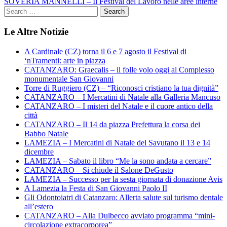
SOVERIA MANNELLI – Il Festival del Lavoro nelle aree interne
Le Altre Notizie
A Cardinale (CZ) torna il 6 e 7 agosto il Festival di
‘nTramenti: arte in piazza
CATANZARO: Graecalis – il folle volo oggi al Complesso
monumentale San Giovanni
Torre di Ruggiero (CZ) – “Riconosci cristiano la tua dignità”
CATANZARO – I Mercatini di Natale alla Galleria Mancuso
CATANZARO – I misteri del Natale e il cuore antico della
città
CATANZARO – Il 14 da piazza Prefettura la corsa dei
Babbo Natale
LAMEZIA – I Mercatini di Natale del Savutano il 13 e 14
dicembre
LAMEZIA – Sabato il libro “Me la sono andata a cercare”
CATANZARO – Si chiude il Salone DeGusto
LAMEZIA – Successo per la sesta giornata di donazione Avis
A Lamezia la Festa di San Giovanni Paolo II
Gli Odontoiatri di Catanzaro: Allerta salute sul turismo dentale
all’estero
CATANZARO – Alla Dulbecco avviato programma “mini-
circolazione extracorporea”