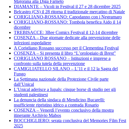
Majorana alla Diga Farneto
DIAMANTE – Vicoli in Festival il 27 e 28 dicembre 2025
Belcastro (CS) il 28 ritorna il tradizionale mercatino di Natale
CORIGLIANO-ROSSANO: Capodanno con i Negramaro
CORIGLIANO-ROSSANO: Tombola benefica Aido il 14
dicembre
TREBISACCE: 3Bee Comics Festival il 12-14 dicembre
COSENZA – Due giornate dedicate alla prevenzione delle
infezioni ospedaliere
A Corigliano Rossano successo per il Clementina Festival
COSENZA – Si presenta il libro “L’orologiaio di Brest”
CORIGLIANO ROSSANO – Istituzioni e imprese a
confronto sulla tutela della prevenzione
CAMIGLIATELLO SILANO – L’11 e il 12 la Sagra del
Fungo
La Settimana nazionale della Protezione Civile parte
dall’Unical
L’Unical aderisce a Iupals: cinque borse di studio per gli
studenti palestinesi
La denuncia della sindaca di Mendicino Bucarelli:
nsufficiente ripristino idrico a contrada Rosario
COSENZA – Venerdì l’evento conclusivo della mostra
itinerante Archivio Mabos
BOCCHIGLIERO: serata conclusiva del Memories Film Fest
2025