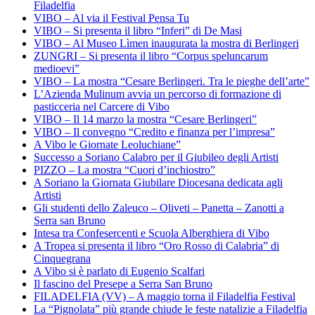
Filadelfia
VIBO – Al via il Festival Pensa Tu
VIBO – Si presenta il libro “Inferi” di De Masi
VIBO – Al Museo Lìmen inaugurata la mostra di Berlingeri
ZUNGRI – Si presenta il libro “Corpus speluncarum
medioevi”
VIBO – La mostra “Cesare Berlingeri. Tra le pieghe dell’arte”
L’Azienda Mulinum avvia un percorso di formazione di
pasticceria nel Carcere di Vibo
VIBO – Il 14 marzo la mostra “Cesare Berlingeri”
VIBO – Il convegno “Credito e finanza per l’impresa”
A Vibo le Giornate Leoluchiane”
Successo a Soriano Calabro per il Giubileo degli Artisti
PIZZO – La mostra “Cuori d’inchiostro”
A Soriano la Giornata Giubilare Diocesana dedicata agli
Artisti
Gli studenti dello Zaleuco – Oliveti – Panetta – Zanotti a
Serra san Bruno
Intesa tra Confesercenti e Scuola Alberghiera di Vibo
A Tropea si presenta il libro “Oro Rosso di Calabria” di
Cinquegrana
A Vibo si è parlato di Eugenio Scalfari
Il fascino del Presepe a Serra San Bruno
FILADELFIA (VV) – A maggio torna il Filadelfia Festival
La “Pignolata” più grande chiude le feste natalizie a Filadelfia