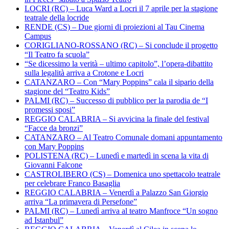
LOCRI (RC) – Luca Ward a Locri il 7 aprile per la stagione
teatrale della locride
RENDE (CS) – Due giorni di proiezioni al Tau Cinema
Campus
CORIGLIANO-ROSSANO (RC) – Si conclude il progetto
“Il Teatro fa scuola”
“Se dicessimo la verità – ultimo capitolo”, l’opera-dibattito
sulla legalità arriva a Crotone e Locri
CATANZARO – Con “Mary Poppins” cala il sipario della
stagione del “Teatro Kids”
PALMI (RC) – Successo di pubblico per la parodia de “I
promessi sposi”
REGGIO CALABRIA – Si avvicina la finale del festival
“Facce da bronzi”
CATANZARO – Al Teatro Comunale domani appuntamento
con Mary Poppins
POLISTENA (RC) – Lunedì e martedì in scena la vita di
Giovanni Falcone
CASTROLIBERO (CS) – Domenica uno spettacolo teatrale
per celebrare Franco Basaglia
REGGIO CALABRIA – Venerdì a Palazzo San Giorgio
arriva “La primavera di Persefone”
PALMI (RC) – Lunedì arriva al teatro Manfroce “Un sogno
ad Istanbul”