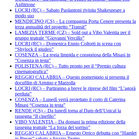
Anfitrione
LOCRI (RC) – Sabato Paolantoni rivisita Shakespeare a
modo suo
MENDICINO (CS) – La compagnia Porta Cenere presenta la
terza annualità del progetto “Transit”
LAMEZIA TERME (CZ) – Sold out a Vibo Valentia per il
gruppo teatrale “Giovanni Vercillo”
LOCRI (RC) – Domenica Ennio Coltorti in scena con
“Shylock il giudeo”
COSENZA – La regia limpida e coraggiosa della Misasi in
“Cosenza in testa”
POLISTENA (RC) – Tutto pronto per il “Premio cultura
cinematografica”
REGGIO CALABRIA – Questo pomeriggio si presenta il
docufilm di Armino e Marzolla
LOCRI (RC) – Partiranno a breve le riprese del film “L’agorà
perduta”
COSENZA – Lunedì verrà proiettato il corto di Caterina
Minasi “Cosenza in testa”
RENDE (CS) – Da lunedì torna al Dam dell’Unical la
rassegna “Il cinefilo”
VIBO VALENTIA – Da domani la prima edizione della
rassegna teatrale “La forza del sorriso”
REGGIO CALABRIA – Ernesto Orrico debutta con “Hamlet
in Pieces” sabato a Spazio Teatro