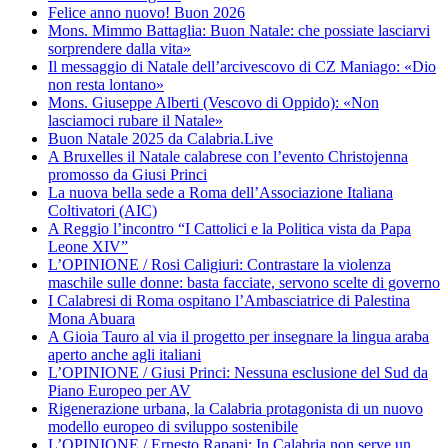
Felice anno nuovo! Buon 2026
Mons. Mimmo Battaglia: Buon Natale: che possiate lasciarvi
sorprendere dalla vita»
Il messaggio di Natale dell’arcivescovo di CZ Maniago: «Dio
non resta lontano»
Mons. Giuseppe Alberti (Vescovo di Oppido): «Non
lasciamoci rubare il Natale»
Buon Natale 2025 da Calabria.Live
A Bruxelles il Natale calabrese con l’evento Christojenna
promosso da Giusi Princi
La nuova bella sede a Roma dell’Associazione Italiana
Coltivatori (AIC)
A Reggio l’incontro “I Cattolici e la Politica vista da Papa
Leone XIV”
L’OPINIONE / Rosi Caligiuri: Contrastare la violenza
maschile sulle donne: basta facciate, servono scelte di governo
I Calabresi di Roma ospitano l’Ambasciatrice di Palestina
Mona Abuara
A Gioia Tauro al via il progetto per insegnare la lingua araba
aperto anche agli italiani
L’OPINIONE / Giusi Princi: Nessuna esclusione del Sud da
Piano Europeo per AV
Rigenerazione urbana, la Calabria protagonista di un nuovo
modello europeo di sviluppo sostenibile
L’OPINIONE / Ernesto Rapani: In Calabria non serve un