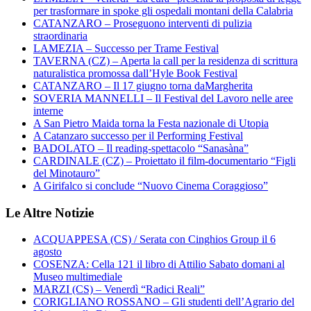
per trasformare in spoke gli ospedali montani della Calabria
CATANZARO – Proseguono interventi di pulizia
straordinaria
LAMEZIA – Successo per Trame Festival
TAVERNA (CZ) – Aperta la call per la residenza di scrittura
naturalistica promossa dall’Hyle Book Festival
CATANZARO – Il 17 giugno torna daMargherita
SOVERIA MANNELLI – Il Festival del Lavoro nelle aree
interne
A San Pietro Maida torna la Festa nazionale di Utopia
A Catanzaro successo per il Performing Festival
BADOLATO – Il reading-spettacolo “Sanasàna”
CARDINALE (CZ) – Proiettato il film-documentario “Figli
del Minotauro”
A Girifalco si conclude “Nuovo Cinema Coraggioso”
Le Altre Notizie
ACQUAPPESA (CS) / Serata con Cinghios Group il 6
agosto
COSENZA: Cella 121 il libro di Attilio Sabato domani al
Museo multimediale
MARZI (CS) – Venerdì “Radici Reali”
CORIGLIANO ROSSANO – Gli studenti dell’Agrario del