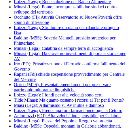
Loizzo (Lega): Bene soluzione per Banco Alimentare
Minasi (Lega): Ponte, incomprensibili due sindaci contro
sviluppo del territorio
Occhiuto (FI): Attività Osservatorio su Nuove Povertà offre
spunti di riflessione
Loizzo (Lega): Strutturare un piano per rilanciare progetto
Dsa
Baldino (M5S): Soveria Mannelli presidio strategico per
l’hinterland
Minasi (Lega): Calabria da sempre terra di accoglienza
Minasi (Lega): Da Governo investimenti di portata storica per
AV
Irto (PD): Privatizzazione di Ferrovie conferma fallimento del
Governo
Rapani (Fdi) chiede sospensione provvedimento per Centrale
del Mercure
Orrico (M5S): Presentati emendamenti per preservare
patrimonio minoranze linguistiche
Loizzo (Lega): I fondi per alta velocità sono certi
Tilde MInasi: Ma quanto costano i ricorsi al Tar per il Ponte?
Miasi (Lega): Allarmismo su Av inutile e dannoso
Loizzo (Lega): Preoccupa furti farmaci oncologici a Cetraro
Antoniozzi (FDI): Alta velocità indispensabile per Calabria
Minasi (Lega): Piazza del Popolo a Reggio va protetta
Baldino (M5S): Ospedali montani in Calabria abbandonati,