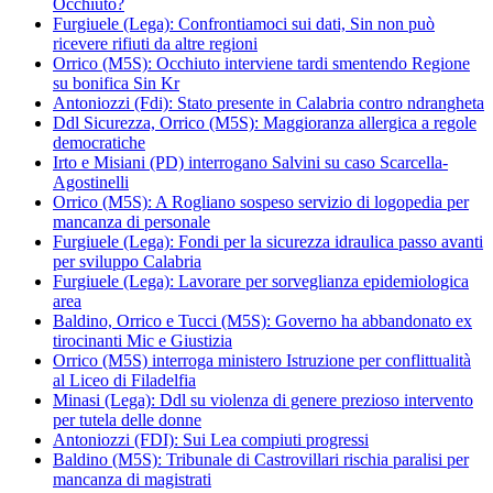
Occhiuto?
Furgiuele (Lega): Confrontiamoci sui dati, Sin non può
ricevere rifiuti da altre regioni
Orrico (M5S): Occhiuto interviene tardi smentendo Regione
su bonifica Sin Kr
Antoniozzi (Fdi): Stato presente in Calabria contro ndrangheta
Ddl Sicurezza, Orrico (M5S): Maggioranza allergica a regole
democratiche
Irto e Misiani (PD) interrogano Salvini su caso Scarcella-
Agostinelli
Orrico (M5S): A Rogliano sospeso servizio di logopedia per
mancanza di personale
Furgiuele (Lega): Fondi per la sicurezza idraulica passo avanti
per sviluppo Calabria
Furgiuele (Lega): Lavorare per sorveglianza epidemiologica
area
Baldino, Orrico e Tucci (M5S): Governo ha abbandonato ex
tirocinanti Mic e Giustizia
Orrico (M5S) interroga ministero Istruzione per conflittualità
al Liceo di Filadelfia
Minasi (Lega): Ddl su violenza di genere prezioso intervento
per tutela delle donne
Antoniozzi (FDI): Sui Lea compiuti progressi
Baldino (M5S): Tribunale di Castrovillari rischia paralisi per
mancanza di magistrati