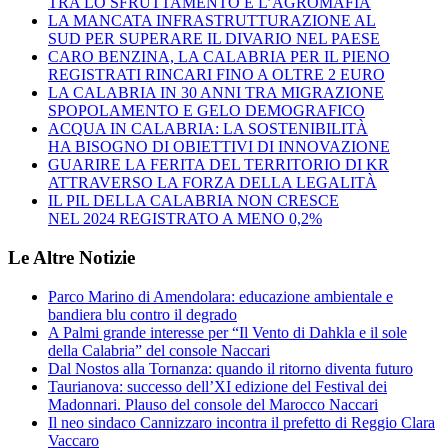
TRA LO SFRUTTAMENTO E L’AGROMAFIA
LA MANCATA INFRASTRUTTURAZIONE AL
SUD PER SUPERARE IL DIVARIO NEL PAESE
CARO BENZINA, LA CALABRIA PER IL PIENO
REGISTRATI RINCARI FINO A OLTRE 2 EURO
LA CALABRIA IN 30 ANNI TRA MIGRAZIONE
SPOPOLAMENTO E GELO DEMOGRAFICO
ACQUA IN CALABRIA: LA SOSTENIBILITÀ
HA BISOGNO DI OBIETTIVI DI INNOVAZIONE
GUARIRE LA FERITA DEL TERRITORIO DI KR
ATTRAVERSO LA FORZA DELLA LEGALITÀ
IL PIL DELLA CALABRIA NON CRESCE
NEL 2024 REGISTRATO A MENO 0,2%
Le Altre Notizie
Parco Marino di Amendolara: educazione ambientale e
bandiera blu contro il degrado
A Palmi grande interesse per “Il Vento di Dahkla e il sole
della Calabria” del console Naccari
Dal Nostos alla Tornanza: quando il ritorno diventa futuro
Taurianova: successo dell’XI edizione del Festival dei
Madonnari. Plauso del console del Marocco Naccari
Il neo sindaco Cannizzaro incontra il prefetto di Reggio Clara
Vaccaro