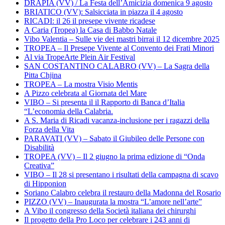
DRAPIA (VV) / La Festa dell’Amicizia domenica 9 agosto
BRIATICO (VV): Salsicciata in piazza il 4 agosto
RICADI: il 26 il presepe vivente ricadese
A Caria (Tropea) la Casa di Babbo Natale
Vibo Valentia – Sulle vie dei mastri birrai il 12 dicembre 2025
TROPEA – Il Presepe Vivente al Convento dei Frati Minori
Al via TropeArte Plein Air Festival
SAN COSTANTINO CALABRO (VV) – La Sagra della
Pitta Chjina
TROPEA – La mostra Visio Mentis
A Pizzo celebrata al Giornata del Mare
VIBO – Si presenta il il Rapporto di Banca d’Italia
“L’economia della Calabria.
A S. Maria di Ricadi vacanza-inclusione per i ragazzi della
Forza della Vita
PARAVATI (VV) – Sabato il Giubileo delle Persone con
Disabilità
TROPEA (VV) – Il 2 giugno la prima edizione di “Onda
Creativa”
VIBO – Il 28 si presentano i risultati della campagna di scavo
di Hipponion
Soriano Calabro celebra il restauro della Madonna del Rosario
PIZZO (VV) – Inaugurata la mostra “L’amore nell’arte”
A Vibo il congresso della Società italiana dei chirurghi
Il progetto della Pro Loco per celebrare i 243 anni di