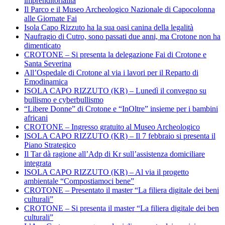
imprenditorialità
Il Parco e il Museo Archeologico Nazionale di Capocolonna
alle Giornate Fai
Isola Capo Rizzuto ha la sua oasi canina della legalità
Naufragio di Cutro, sono passati due anni, ma Crotone non ha
dimenticato
CROTONE – Si presenta la delegazione Fai di Crotone e
Santa Severina
All’Ospedale di Crotone al via i lavori per il Reparto di
Emodinamica
ISOLA CAPO RIZZUTO (KR) – Lunedì il convegno su
bullismo e cyberbullismo
“Libere Donne” di Crotone e “InOltre” insieme per i bambini
africani
CROTONE – Ingresso gratuito al Museo Archeologico
ISOLA CAPO RIZZUTO (KR) – Il 7 febbraio si presenta il
Piano Strategico
Il Tar dà ragione all’Adp di Kr sull’assistenza domiciliare
integrata
ISOLA CAPO RIZZUTO (KR) – Al via il progetto
ambientale “Compostiamoci bene”
CROTONE – Presentato il master “La filiera digitale dei beni
culturali”
CROTONE – Si presenta il master “La filiera digitale dei ben
culturali”