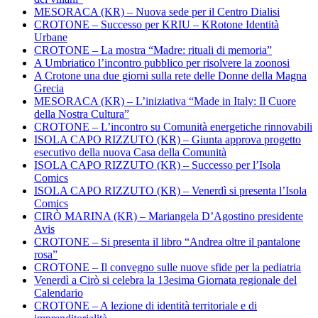
MESORACA (KR) – Nuova sede per il Centro Dialisi
CROTONE – Successo per KRIU – KRotone Identità
Urbane
CROTONE – La mostra “Madre: rituali di memoria”
A Umbriatico l’incontro pubblico per risolvere la zoonosi
A Crotone una due giorni sulla rete delle Donne della Magna
Grecia
MESORACA (KR) – L’iniziativa “Made in Italy: Il Cuore
della Nostra Cultura”
CROTONE – L’incontro su Comunità energetiche rinnovabili
ISOLA CAPO RIZZUTO (KR) – Giunta approva progetto
esecutivo della nuova Casa della Comunità
ISOLA CAPO RIZZUTO (KR) – Successo per l’Isola
Comics
ISOLA CAPO RIZZUTO (KR) – Venerdì si presenta l’Isola
Comics
CIRÒ MARINA (KR) – Mariangela D’Agostino presidente
Avis
CROTONE – Si presenta il libro “Andrea oltre il pantalone
rosa”
CROTONE – Il convegno sulle nuove sfide per la pediatria
Venerdì a Cirò si celebra la 13esima Giornata regionale del
Calendario
CROTONE – A lezione di identità territoriale e di