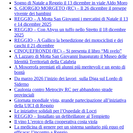
Sogno di Natale a Reggio il 13 dicembre in viale Aldo Moro
S. GIORGIO MORGETO (RC) – Il 26 dicembre il presepe
vivente dei bambini
REGGIO – A Motta San Giovanni i mercatini di Natale il 13
e 14 dicembre 2025
REGGIO – Con Abyss un tuffo nello Stretto il 18 dicembre
2025
REGGIO – A Gallico la benedizione dei motociclisti e dei
caschi il 21-dicembre
CINQUEFRONDI (RC) – Si presenta il libro “Mi svelo”
A Lazzaro di Motta San Giovanni Inaugurato il Museo delle
Identità Territoriali della Calabria
A Mosorrofa premiati gli alunni più meritevoli e un gesto di
bontà
Da marzo 2026 l’inizio dei lavori sulla Diga sul Lordo di
Siderno
Caulonia contro Metrocity RC per abbandono strade
provinciali
Giornata mondiale vista, grande partecipazione all’iniziativa
della UICI di Reggio
Le iniziative solidali per l’Ospedale di Locri
REGGIO – Installato un defibrillatore al Tempietto
Il vino L’eroico della cooperativa costa viola
La medicina di genere per un sistema sanitario più equo ed
efficace: l’incontro a Reggio