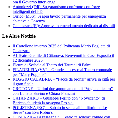
ora il Governo intervenga
Antoniozzi (Fdi): Su garantismo confronto con forze
intelligenti del PD
Orrico (M5S): Si apra tavolo permanente per emergenza
abitativa a Cosenza
Cannizzaro (FI): Approvato emendamento dedicato ai disabili
Le Altre Notizie
Il Cartellone inverno 2025 del Politeama Mario Foglietti di
Catanzaro
Al Teatro Gentile di Cittanova: Benvenuti in Casa Esposito il
12 dicembre 2025
Elettra di Sofocle al Teatro dei Taurani di Palmi
FILADELFIA (VV) – Grande successo al Teatro comunale
per “Mary Poppins”
REGGIO CALABRIA – “Facce da bronzi” arriva in città per
il gran finale
CROTONE – Ultimi due appuntamenti di “Voglia di teatro”
con Lunetta Savino e Chiara Francini
CATANZARO – Giuseppe Ferlito con “Novecento” di
Baricco chiuderà la rassegna Pro.s.a.
POLISTENA (RC) – Sabato in scena all’auditorium “Le
Serve” con Eva Robin’s
COSENZA – La rassegna “Il Teatro fa scuola” chiude con