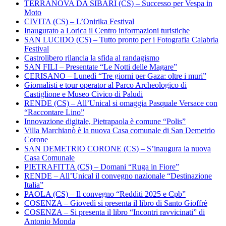
TERRANOVA DA SIBARI (CS) – Successo per Vespa in
Moto
CIVITA (CS) – L’Onirika Festival
Inaugurato a Lorica il Centro informazioni turistiche
SAN LUCIDO (CS) – Tutto pronto per i Fotografia Calabria
Festival
Castrolibero rilancia la sfida al randagismo
SAN FILI – Presentate “Le Notti delle Magare”
CERISANO – Lunedì “Tre giorni per Gaza: oltre i muri”
Giornalisti e tour operator al Parco Archeologico di
Castiglione e Museo Civico di Paludi
RENDE (CS) – All’Unical si omaggia Pasquale Versace con
“Raccontare Lino”
Innovazione digitale, Pietrapaola è comune “Polis”
Villa Marchianò è la nuova Casa comunale di San Demetrio
Corone
SAN DEMETRIO CORONE (CS) – S’inaugura la nuova
Casa Comunale
PIETRAFITTA (CS) – Domani “Ruga in Fiore”
RENDE – All’Unical il convegno nazionale “Destinazione
Italia”
PAOLA (CS) – Il convegno “Redditi 2025 e Cpb”
COSENZA – Giovedì si presenta il libro di Santo Gioffrè
COSENZA – Si presenta il libro “Incontri ravvicinati” di
Antonio Monda