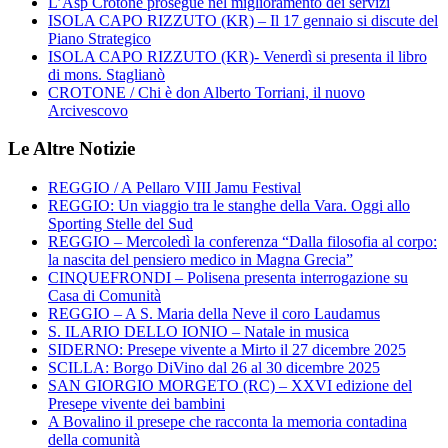
L’Asp Crotone prosegue nel miglioramento dei servizi
ISOLA CAPO RIZZUTO (KR) – Il 17 gennaio si discute del
Piano Strategico
ISOLA CAPO RIZZUTO (KR)- Venerdì si presenta il libro
di mons. Staglianò
CROTONE / Chi è don Alberto Torriani, il nuovo
Arcivescovo
Le Altre Notizie
REGGIO / A Pellaro VIII Jamu Festival
REGGIO: Un viaggio tra le stanghe della Vara. Oggi allo
Sporting Stelle del Sud
REGGIO – Mercoledì la conferenza “Dalla filosofia al corpo:
la nascita del pensiero medico in Magna Grecia”
CINQUEFRONDI – Polisena presenta interrogazione su
Casa di Comunità
REGGIO – A S. Maria della Neve il coro Laudamus
S. ILARIO DELLO IONIO – Natale in musica
SIDERNO: Presepe vivente a Mirto il 27 dicembre 2025
SCILLA: Borgo DiVino dal 26 al 30 dicembre 2025
SAN GIORGIO MORGETO (RC) – XXVI edizione del
Presepe vivente dei bambini
A Bovalino il presepe che racconta la memoria contadina
della comunità