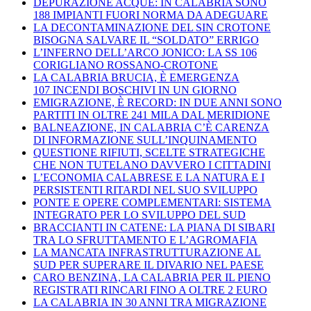
DEPURAZIONE ACQUE: IN CALABRIA SONO
188 IMPIANTI FUORI NORMA DA ADEGUARE
LA DECONTAMINAZIONE DEL SIN CROTONE
BISOGNA SALVARE IL “SOLDATO” ERRIGO
L’INFERNO DELL’ARCO JONICO: LA SS 106
CORIGLIANO ROSSANO-CROTONE
LA CALABRIA BRUCIA, È EMERGENZA
107 INCENDI BOSCHIVI IN UN GIORNO
EMIGRAZIONE, È RECORD: IN DUE ANNI SONO
PARTITI IN OLTRE 241 MILA DAL MERIDIONE
BALNEAZIONE, IN CALABRIA C’È CARENZA
DI INFORMAZIONE SULL’INQUINAMENTO
QUESTIONE RIFIUTI, SCELTE STRATEGICHE
CHE NON TUTELANO DAVVERO I CITTADINI
L’ECONOMIA CALABRESE E LA NATURA E I
PERSISTENTI RITARDI NEL SUO SVILUPPO
PONTE E OPERE COMPLEMENTARI: SISTEMA
INTEGRATO PER LO SVILUPPO DEL SUD
BRACCIANTI IN CATENE: LA PIANA DI SIBARI
TRA LO SFRUTTAMENTO E L’AGROMAFIA
LA MANCATA INFRASTRUTTURAZIONE AL
SUD PER SUPERARE IL DIVARIO NEL PAESE
CARO BENZINA, LA CALABRIA PER IL PIENO
REGISTRATI RINCARI FINO A OLTRE 2 EURO
LA CALABRIA IN 30 ANNI TRA MIGRAZIONE