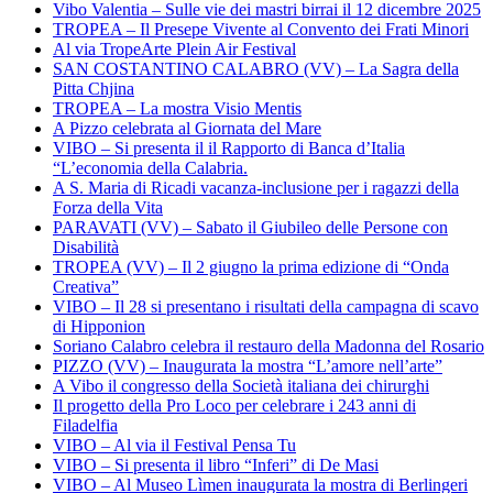
Vibo Valentia – Sulle vie dei mastri birrai il 12 dicembre 2025
TROPEA – Il Presepe Vivente al Convento dei Frati Minori
Al via TropeArte Plein Air Festival
SAN COSTANTINO CALABRO (VV) – La Sagra della
Pitta Chjina
TROPEA – La mostra Visio Mentis
A Pizzo celebrata al Giornata del Mare
VIBO – Si presenta il il Rapporto di Banca d’Italia
“L’economia della Calabria.
A S. Maria di Ricadi vacanza-inclusione per i ragazzi della
Forza della Vita
PARAVATI (VV) – Sabato il Giubileo delle Persone con
Disabilità
TROPEA (VV) – Il 2 giugno la prima edizione di “Onda
Creativa”
VIBO – Il 28 si presentano i risultati della campagna di scavo
di Hipponion
Soriano Calabro celebra il restauro della Madonna del Rosario
PIZZO (VV) – Inaugurata la mostra “L’amore nell’arte”
A Vibo il congresso della Società italiana dei chirurghi
Il progetto della Pro Loco per celebrare i 243 anni di
Filadelfia
VIBO – Al via il Festival Pensa Tu
VIBO – Si presenta il libro “Inferi” di De Masi
VIBO – Al Museo Lìmen inaugurata la mostra di Berlingeri