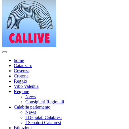
home
Catanzaro
Cosenza
Crotone
Reggio
Vibo Valentia
Regione
News
Consiglieri Regionali
Calabria parlamento
News
I Deputati Calabresi
I Senatori Calabresi
Istituzioni