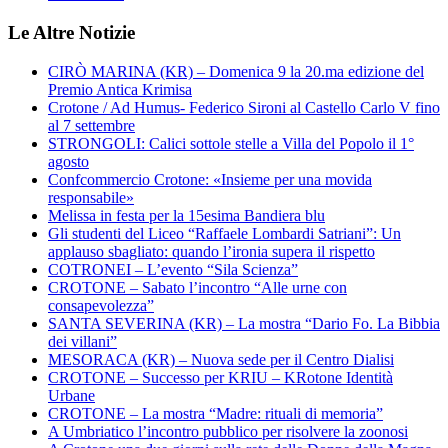
Le Altre Notizie
CIRÒ MARINA (KR) – Domenica 9 la 20.ma edizione del
Premio Antica Krimisa
Crotone / Ad Humus- Federico Sironi al Castello Carlo V fino
al 7 settembre
STRONGOLI: Calici sottole stelle a Villa del Popolo il 1°
agosto
Confcommercio Crotone: «Insieme per una movida
responsabile»
Melissa in festa per la 15esima Bandiera blu
Gli studenti del Liceo “Raffaele Lombardi Satriani”: Un
applauso sbagliato: quando l’ironia supera il rispetto
COTRONEI – L’evento “Sila Scienza”
CROTONE – Sabato l’incontro “Alle urne con
consapevolezza”
SANTA SEVERINA (KR) – La mostra “Dario Fo. La Bibbia
dei villani”
MESORACA (KR) – Nuova sede per il Centro Dialisi
CROTONE – Successo per KRIU – KRotone Identità
Urbane
CROTONE – La mostra “Madre: rituali di memoria”
A Umbriatico l’incontro pubblico per risolvere la zoonosi