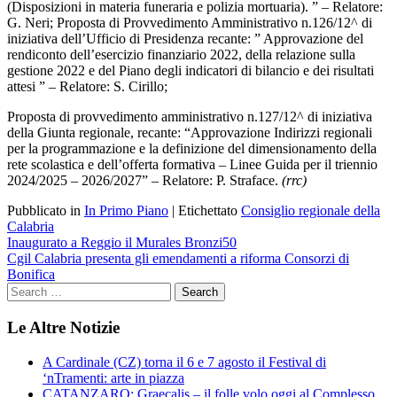
(Disposizioni in materia funeraria e polizia mortuaria). ” – Relatore:
G. Neri;
Proposta di Provvedimento Amministrativo n.126/12^ di
iniziativa dell’Ufficio di Presidenza recante: ” Approvazione del
rendiconto dell’esercizio finanziario 2022, della relazione sulla
gestione 2022 e del Piano degli indicatori di bilancio e dei risultati
attesi ” – Relatore: S. Cirillo;
Proposta di provvedimento amministrativo n.127/12^ di iniziativa
della Giunta regionale, recante: “Approvazione Indirizzi regionali
per la programmazione e la definizione del dimensionamento della
rete scolastica e dell’offerta formativa – Linee Guida per il triennio
2024/2025 – 2026/2027” – Relatore: P. Straface.
(rrc)
Pubblicato in
In Primo Piano
|
Etichettato
Consiglio regionale della
Calabria
Navigazione
Inaugurato a Reggio il Murales Bronzi50
Cgil Calabria presenta gli emendamenti a riforma Consorzi di
articoli
Bonifica
Le Altre Notizie
A Cardinale (CZ) torna il 6 e 7 agosto il Festival di
‘nTramenti: arte in piazza
CATANZARO: Graecalis – il folle volo oggi al Complesso