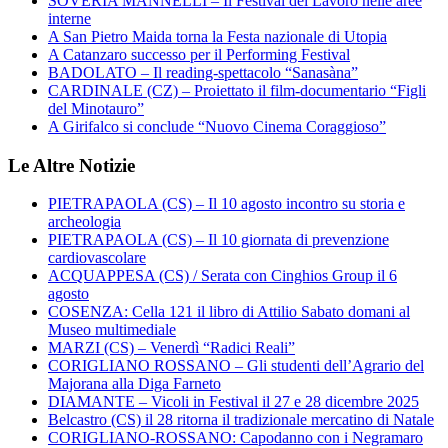
SOVERIA MANNELLI – Il Festival del Lavoro nelle aree
interne
A San Pietro Maida torna la Festa nazionale di Utopia
A Catanzaro successo per il Performing Festival
BADOLATO – Il reading-spettacolo “Sanasàna”
CARDINALE (CZ) – Proiettato il film-documentario “Figli
del Minotauro”
A Girifalco si conclude “Nuovo Cinema Coraggioso”
Le Altre Notizie
PIETRAPAOLA (CS) – Il 10 agosto incontro su storia e
archeologia
PIETRAPAOLA (CS) – Il 10 giornata di prevenzione
cardiovascolare
ACQUAPPESA (CS) / Serata con Cinghios Group il 6
agosto
COSENZA: Cella 121 il libro di Attilio Sabato domani al
Museo multimediale
MARZI (CS) – Venerdì “Radici Reali”
CORIGLIANO ROSSANO – Gli studenti dell’Agrario del
Majorana alla Diga Farneto
DIAMANTE – Vicoli in Festival il 27 e 28 dicembre 2025
Belcastro (CS) il 28 ritorna il tradizionale mercatino di Natale
CORIGLIANO-ROSSANO: Capodanno con i Negramaro