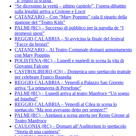
“Il Teatro fa scuola”
“Se dicessimo la verità – ultimo capitolo”, l’opera-dibattito
sulla legalità arriva a Crotone e Locri
CATANZARO – Con “Mary Poppins” cala il sipario della
stagione del “Teatro Kids”
PALMI (RC) – Successo di pubblico per la parodia de “I
promessi sposi”
REGGIO CALABRIA – Si avvicina la finale del festival
“Facce da bronzi”
CATANZARO – Al Teatro Comunale domani appuntamento
con Mary Poppins
POLISTENA (RC) – Lunedì e martedì in scena la vita di
Giovanni Falcone
CASTROLIBERO (CS) – Domenica uno spettacolo teatrale
per celebrare Franco Basaglia
REGGIO CALABRIA – Venerdì a Palazzo San Giorgio
arriva “La primavera di Persefone”
PALMI (RC) – Lunedì arriva al teatro Manfroce “Un sogno
ad Istanbul”
REGGIO CALABRIA – Venerdì al Cilea in scena lo
spettacolo “Ma non avevamo detto per sempre?”
PALMI (RC) – Applausi a scena aperta per Remo Girone al
Teatro Manfroce
CAULONIA (RC) – Domani all’Auditorium lo spettacolo
“Storia di una capinera”