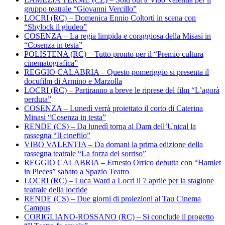
gruppo teatrale “Giovanni Vercillo”
LOCRI (RC) – Domenica Ennio Coltorti in scena con
“Shylock il giudeo”
COSENZA – La regia limpida e coraggiosa della Misasi in
“Cosenza in testa”
POLISTENA (RC) – Tutto pronto per il “Premio cultura
cinematografica”
REGGIO CALABRIA – Questo pomeriggio si presenta il
docufilm di Armino e Marzolla
LOCRI (RC) – Partiranno a breve le riprese del film “L’agorà
perduta”
COSENZA – Lunedì verrà proiettato il corto di Caterina
Minasi “Cosenza in testa”
RENDE (CS) – Da lunedì torna al Dam dell’Unical la
rassegna “Il cinefilo”
VIBO VALENTIA – Da domani la prima edizione della
rassegna teatrale “La forza del sorriso”
REGGIO CALABRIA – Ernesto Orrico debutta con “Hamlet
in Pieces” sabato a Spazio Teatro
LOCRI (RC) – Luca Ward a Locri il 7 aprile per la stagione
teatrale della locride
RENDE (CS) – Due giorni di proiezioni al Tau Cinema
Campus
CORIGLIANO-ROSSANO (RC) – Si conclude il progetto