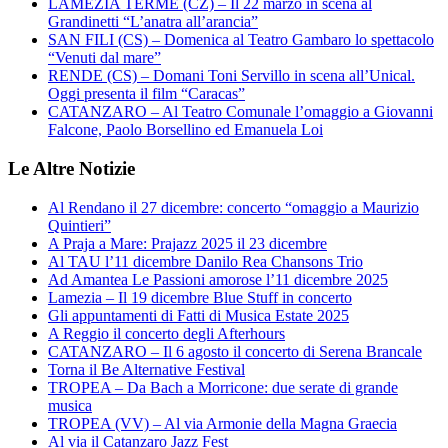
LAMEZIA TERME (CZ) – Il 22 marzo in scena al
Grandinetti “L’anatra all’arancia”
SAN FILI (CS) – Domenica al Teatro Gambaro lo spettacolo
“Venuti dal mare”
RENDE (CS) – Domani Toni Servillo in scena all’Unical.
Oggi presenta il film “Caracas”
CATANZARO – Al Teatro Comunale l’omaggio a Giovanni
Falcone, Paolo Borsellino ed Emanuela Loi
Le Altre Notizie
Al Rendano il 27 dicembre: concerto “omaggio a Maurizio
Quintieri”
A Praja a Mare: Prajazz 2025 il 23 dicembre
Al TAU l’11 dicembre Danilo Rea Chansons Trio
Ad Amantea Le Passioni amorose l’11 dicembre 2025
Lamezia – Il 19 dicembre Blue Stuff in concerto
Gli appuntamenti di Fatti di Musica Estate 2025
A Reggio il concerto degli Afterhours
CATANZARO – Il 6 agosto il concerto di Serena Brancale
Torna il Be Alternative Festival
TROPEA – Da Bach a Morricone: due serate di grande
musica
TROPEA (VV) – Al via Armonie della Magna Graecia
Al via il Catanzaro Jazz Fest