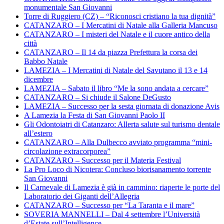
monumentale San Giovanni
Torre di Ruggiero (CZ) – “Riconosci cristiano la tua dignità”
CATANZARO – I Mercatini di Natale alla Galleria Mancuso
CATANZARO – I misteri del Natale e il cuore antico della
città
CATANZARO – Il 14 da piazza Prefettura la corsa dei
Babbo Natale
LAMEZIA – I Mercatini di Natale del Savutano il 13 e 14
dicembre
LAMEZIA – Sabato il libro “Me la sono andata a cercare”
CATANZARO – Si chiude il Salone DeGusto
LAMEZIA – Successo per la sesta giornata di donazione Avis
A Lamezia la Festa di San Giovanni Paolo II
Gli Odontoiatri di Catanzaro: Allerta salute sul turismo dentale
all’estero
CATANZARO – Alla Dulbecco avviato programma “mini-
circolazione extracorporea”
CATANZARO – Successo per il Materia Festival
La Pro Loco di Nicotera: Concluso biorisanamento torrente
San Giovanni
Il Carnevale di Lamezia è già in cammino: riaperte le porte del
Laboratorio dei Giganti dell’Allegria
CATANZARO – Successo per “La Taranta e il mare”
SOVERIA MANNELLI – Dal 4 settembre l’Università
d’Estate sull’Intelligence