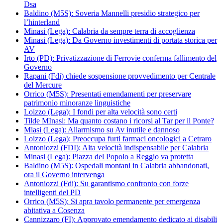
Dsa
Baldino (M5S): Soveria Mannelli presidio strategico per
l’hinterland
Minasi (Lega): Calabria da sempre terra di accoglienza
Minasi (Lega): Da Governo investimenti di portata storica per
AV
Irto (PD): Privatizzazione di Ferrovie conferma fallimento del
Governo
Rapani (Fdi) chiede sospensione provvedimento per Centrale
del Mercure
Orrico (M5S): Presentati emendamenti per preservare
patrimonio minoranze linguistiche
Loizzo (Lega): I fondi per alta velocità sono certi
Tilde MInasi: Ma quanto costano i ricorsi al Tar per il Ponte?
Miasi (Lega): Allarmismo su Av inutile e dannoso
Loizzo (Lega): Preoccupa furti farmaci oncologici a Cetraro
Antoniozzi (FDI): Alta velocità indispensabile per Calabria
Minasi (Lega): Piazza del Popolo a Reggio va protetta
Baldino (M5S): Ospedali montani in Calabria abbandonati,
ora il Governo intervenga
Antoniozzi (Fdi): Su garantismo confronto con forze
intelligenti del PD
Orrico (M5S): Si apra tavolo permanente per emergenza
abitativa a Cosenza
Cannizzaro (FI): Approvato emendamento dedicato ai disabili