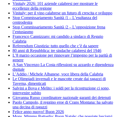
Vinitaly 2026: 101 aziende calabresi per mostrare le
eccellenze della regione
Vinitaly: per il vino calabrese un futuro di crescita e sviluppo
Stop Commissariamento Sanità /1 – L’esultanza del
centrodestra
Stop Commissariamento Sanità /2 – L’opposizione frena
l’entusiasmo
Francesco Cannizzaro: mi candido a sindaco di Reggio
Calabria
Referendum Giustizia: tutto quello che c’è da sapere
80 anni di Repubblica: tre sindache calabresi del 1946
L’8 marzo occasione per rinnovare l’impegno per la parità di
genere
A San Vincenzo La Costa riflessioni su azzardo e dipendenza
digitale
L’Addio / Michele Albanese, voce libera della Calabria
Le Olimpiadi invernali e le mascotte create dai ragazzi di
Taverna, dimenticati
Salvini a Bova e Melito: i soldi per la ricostruzione ci sono,
intervenire subito
Giovanna Russo coordinatore nazionale garanti dei detenuti
Paolo Campolo, il reggino eroe di Crans Montana: ha salvato
una decina di ragazzi
Felice anno nuovo! Buon 2026
Mons. Mimmo Battaglia: Buon Natale: che possiate lasciarvi