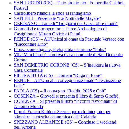
SAN LUCIDO (CS) – Tutto pronto per i Fotografia Calabria
Festival
Castrolibero rilancia la sfida al randagismo
SAN FILI – Presentate “Le Notti delle Magare”
CERISANO – Lunedì “Tre giorni per Gaza: oltre i muri”
Giornalisti e tour operator al Parco Archeologico di
Castiglione e Museo Civico di Paludi
RENDE (CS) – All’Unical si omaggia Pasquale Versace con
“Raccontare Lino”
Innovazione digitale, Pietrapaola è comune “Polis”
Villa Marchianò è la nuova Casa comunale di San Demetrio
Corone
SAN DEMETRIO CORONE (CS) – S’inaugura la nuova
Casa Comunale
PIETRAFITTA (CS) – Domani “Ruga in Fiore”
RENDE – All’Unical il convegno nazionale “Destinazione
Italia”
PAOLA (CS) – Il convegno “Redditi 2025 e Cpb”
COSENZA – Giovedì si presenta il libro di Santo Gioffrè
COSENZA – Si presenta il libro “Incontri ravvicinati” di
Antonio Monda
Il prof. Franco Rubino: Serve approccio integrato per
stimolare la crescita economica della Calabria
SPEZZANO ALBANESE (CS) – Concluso il weekend
dell’Arberia