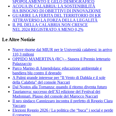
SPOPOLAMENTO E GELO DEMOGRAFICO
ACQUA IN CALABRIA: LA SOSTENIBILITÀ
HA BISOGNO DI OBIETTIVI DI INNOVAZIONE
GUARIRE LA FERITA DEL TERRITORIO DI KR
ATTRAVERSO LA FORZA DELLA LEGALITÀ
IL PIL DELLA CALABRIA NON CRESCE
NEL 2024 REGISTRATO A MENO 0,2%
Le Altre Notizie
Nuove risorse dal MIUR per le Università calabresi: in arrivo
110,3 milioni
OPPIDO MAMERTINA (RC) – Stasera il Premio letterario
Palazzaccio
Parco Marino di Amendolara: educazione ambientale e
bandiera blu contro il degrado
A Palmi grande interesse per “Il Vento di Dahkla e il sole
della Calabria” del console Naccari
Dal Nostos alla Tornanza: quando il ritorno diventa futuro
Taurianova: successo dell’XI edizione del Festival dei
Madonnari. Plauso del console del Marocco Naccari
Il neo sindaco Cannizzaro incontra il prefetto di Reggio Clara
Vaccaro
Elezioni Reggio 2026 / La politica che “buca” i social e perde
il consenso