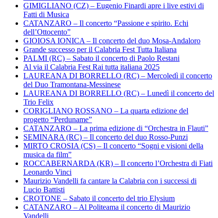
GIMIGLIANO (CZ) – Eugenio Finardi apre i live estivi di
Fatti di Musica
CATANZARO – Il concerto “Passione e spirito. Echi
dell’Ottocento”
GIOIOSA IONICA – Il concerto del duo Mosa-Andaloro
Grande successo per il Calabria Fest Tutta Italiana
PALMI (RC) – Sabato il concerto di Paolo Restani
Al via il Calabria Fest Rai tutta italiana 2025
LAUREANA DI BORRELLO (RC) – Mercoledì il concerto
del Duo Tramontana-Messinese
LAUREANA DI BORRELLO (RC) – Lunedì il concerto del
Trio Felix
CORIGLIANO ROSSANO – La quarta edizione del
progetto “Perduname”
CATANZARO – La prima edizione di “Orchestra in Flauti”
SEMINARA (RC) – Il concerto del duo Rosso-Punzi
MIRTO CROSIA (CS) – Il concerto “Sogni e visioni della
musica da film”
ROCCABERNARDA (KR) – Il concerto l’Orchestra di Fiati
Leonardo Vinci
Maurizio Vandelli fa cantare la Calabria con i successi di
Lucio Battisti
CROTONE – Sabato il concerto del trio Elysium
CATANZARO – Al Politeama il concerto di Maurizio
Vandelli