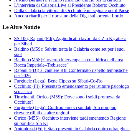
L’intervista di Calabria.Live al Presidente Roberto Occhiuto
Dalla Calabria la vittoria di Occhiuto è un segnale per il Paese
Ancora ritardi per il ripristino della Diga sul torrente Lordo
Le Altre Notizie
SS 106, Rapani (Fdi): Aggiudicati i lavori da CZ a Kr, attesa
per Sibari
Baldino (M5S): Salvini tratta la Calabria come set per i suoi
spot
Baldino (M5S):Governo intervenga su crisi idrica nell’area
Rocca Imperiale–Trebisacce”
Rapani (FDI) al cantiere Rfi: Confermato rispetto tempistiche
per 2026
Furgiuele (Lega): Bene Cipess su Sibari-Co-Ro
Occhiuto (FI): Presentato emendamento per istituire psicologo
scolastico
Tirocinanti, Orrico (M5S): Dove sono i soldi promessi da
Occhiuto?
Furgiuele (Lega): Confrontiamoci sui dati, Sin non può
ricevere rifiuti da altre regioni
Orrico (M5S): Occhiuto interviene tardi smentendo Regione
su bonifica Sin Kr
Antoniozzi (Fdi): Stato presente in Calabria contro ndrangheta