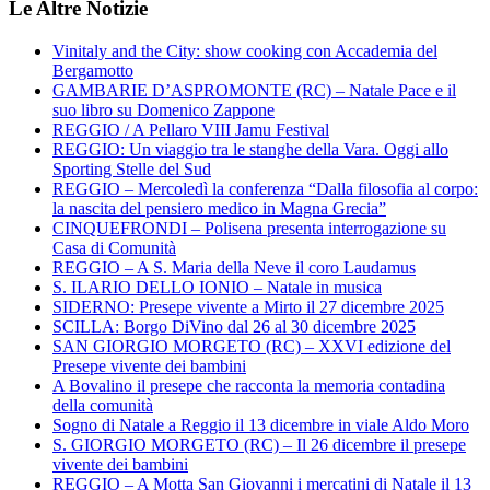
Le Altre Notizie
Vinitaly and the City: show cooking con Accademia del
Bergamotto
GAMBARIE D’ASPROMONTE (RC) – Natale Pace e il
suo libro su Domenico Zappone
REGGIO / A Pellaro VIII Jamu Festival
REGGIO: Un viaggio tra le stanghe della Vara. Oggi allo
Sporting Stelle del Sud
REGGIO – Mercoledì la conferenza “Dalla filosofia al corpo:
la nascita del pensiero medico in Magna Grecia”
CINQUEFRONDI – Polisena presenta interrogazione su
Casa di Comunità
REGGIO – A S. Maria della Neve il coro Laudamus
S. ILARIO DELLO IONIO – Natale in musica
SIDERNO: Presepe vivente a Mirto il 27 dicembre 2025
SCILLA: Borgo DiVino dal 26 al 30 dicembre 2025
SAN GIORGIO MORGETO (RC) – XXVI edizione del
Presepe vivente dei bambini
A Bovalino il presepe che racconta la memoria contadina
della comunità
Sogno di Natale a Reggio il 13 dicembre in viale Aldo Moro
S. GIORGIO MORGETO (RC) – Il 26 dicembre il presepe
vivente dei bambini
REGGIO – A Motta San Giovanni i mercatini di Natale il 13