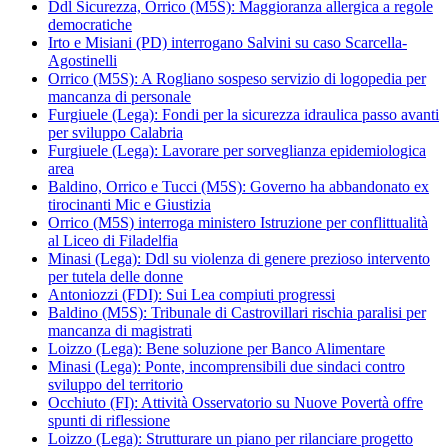
Ddl Sicurezza, Orrico (M5S): Maggioranza allergica a regole
democratiche
Irto e Misiani (PD) interrogano Salvini su caso Scarcella-
Agostinelli
Orrico (M5S): A Rogliano sospeso servizio di logopedia per
mancanza di personale
Furgiuele (Lega): Fondi per la sicurezza idraulica passo avanti
per sviluppo Calabria
Furgiuele (Lega): Lavorare per sorveglianza epidemiologica
area
Baldino, Orrico e Tucci (M5S): Governo ha abbandonato ex
tirocinanti Mic e Giustizia
Orrico (M5S) interroga ministero Istruzione per conflittualità
al Liceo di Filadelfia
Minasi (Lega): Ddl su violenza di genere prezioso intervento
per tutela delle donne
Antoniozzi (FDI): Sui Lea compiuti progressi
Baldino (M5S): Tribunale di Castrovillari rischia paralisi per
mancanza di magistrati
Loizzo (Lega): Bene soluzione per Banco Alimentare
Minasi (Lega): Ponte, incomprensibili due sindaci contro
sviluppo del territorio
Occhiuto (FI): Attività Osservatorio su Nuove Povertà offre
spunti di riflessione
Loizzo (Lega): Strutturare un piano per rilanciare progetto