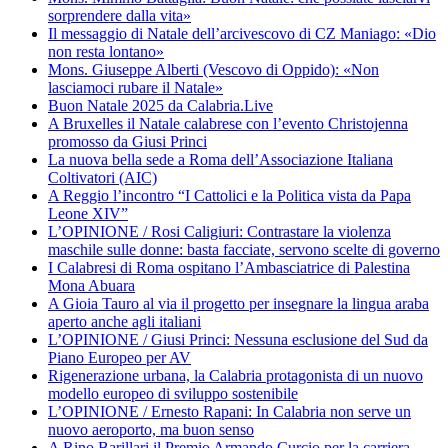
sorprendere dalla vita»
Il messaggio di Natale dell’arcivescovo di CZ Maniago: «Dio
non resta lontano»
Mons. Giuseppe Alberti (Vescovo di Oppido): «Non
lasciamoci rubare il Natale»
Buon Natale 2025 da Calabria.Live
A Bruxelles il Natale calabrese con l’evento Christojenna
promosso da Giusi Princi
La nuova bella sede a Roma dell’Associazione Italiana
Coltivatori (AIC)
A Reggio l’incontro “I Cattolici e la Politica vista da Papa
Leone XIV”
L’OPINIONE / Rosi Caligiuri: Contrastare la violenza
maschile sulle donne: basta facciate, servono scelte di governo
I Calabresi di Roma ospitano l’Ambasciatrice di Palestina
Mona Abuara
A Gioia Tauro al via il progetto per insegnare la lingua araba
aperto anche agli italiani
L’OPINIONE / Giusi Princi: Nessuna esclusione del Sud da
Piano Europeo per AV
Rigenerazione urbana, la Calabria protagonista di un nuovo
modello europeo di sviluppo sostenibile
L’OPINIONE / Ernesto Rapani: In Calabria non serve un
nuovo aeroporto, ma buon senso
A Rino Barillari il Premio Armando Curcio per la carriera