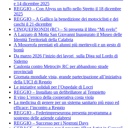
e 14 dicembre 2025
REGGIO – Con Abyss un tuffo nello Stretto il 18 dicembre
2025
REGGIO – A Gallico la benedizione dei motociclisti e dei
caschi il 21-dicembre
CINQUEFRONDI (RC) – Si presenta il libro “Mi svelo”
A Lazzaro di Motta San Giovanni Inaugurato il Museo delle
Identità Territoriali della Calabria
A Mosorrofa premiati gli alunni più meritevoli e un gesto di
bontà
Da marzo 2026 l’inizio dei lavori sulla Diga sul Lordo di
Siderno
Caulonia contro Metrocity RC per abbandono strade
provinciali
Giornata mondiale vista, grande partecipazione all’iniziativa
della UICI di Reggio
Le iniziative solidali per l’Ospedale di Locri
REGGIO – Installato un defibrillatore al Tempietto
Il vino L’eroico della cooperativa costa viola
La medicina di genere per un sistema sanitario più equo ed
efficace: l’incontro a Reggio
REGGIO – Federimpreseuropa presenta programma a
sostegno delle aziende calabresi
REGGIO – Successo per i Negroni Days