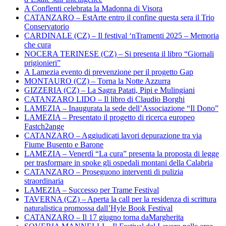
A Conflenti celebrata la Madonna di Visora
CATANZARO – EstArte entro il confine questa sera il Trio
Conservatorio
CARDINALE (CZ) – Il festival ‘nTramenti 2025 – Memoria
che cura
NOCERA TERINESE (CZ) – Si presenta il libro “Giornali
prigionieri”
A Lamezia evento di prevenzione per il progetto Gap
MONTAURO (CZ) – Torna la Notte Azzurra
GIZZERIA (CZ) – La Sagra Patati, Pipi e Mulingiani
CATANZARO LIDO – Il libro di Claudio Borghi
LAMEZIA – Inaugurata la sede dell’Associazione “Il Dono”
LAMEZIA – Presentato il progetto di ricerca europeo
Fastch2ange
CATANZARO – Aggiudicati lavori depurazione tra via
Fiume Busento e Barone
LAMEZIA – Venerdì “La cura” presenta la proposta di legge
per trasformare in spoke gli ospedali montani della Calabria
CATANZARO – Proseguono interventi di pulizia
straordinaria
LAMEZIA – Successo per Trame Festival
TAVERNA (CZ) – Aperta la call per la residenza di scrittura
naturalistica promossa dall’Hyle Book Festival
CATANZARO – Il 17 giugno torna daMargherita