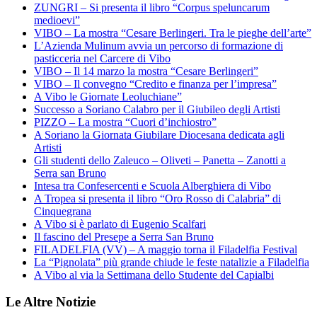
ZUNGRI – Si presenta il libro “Corpus speluncarum
medioevi”
VIBO – La mostra “Cesare Berlingeri. Tra le pieghe dell’arte”
L’Azienda Mulinum avvia un percorso di formazione di
pasticceria nel Carcere di Vibo
VIBO – Il 14 marzo la mostra “Cesare Berlingeri”
VIBO – Il convegno “Credito e finanza per l’impresa”
A Vibo le Giornate Leoluchiane”
Successo a Soriano Calabro per il Giubileo degli Artisti
PIZZO – La mostra “Cuori d’inchiostro”
A Soriano la Giornata Giubilare Diocesana dedicata agli
Artisti
Gli studenti dello Zaleuco – Oliveti – Panetta – Zanotti a
Serra san Bruno
Intesa tra Confesercenti e Scuola Alberghiera di Vibo
A Tropea si presenta il libro “Oro Rosso di Calabria” di
Cinquegrana
A Vibo si è parlato di Eugenio Scalfari
Il fascino del Presepe a Serra San Bruno
FILADELFIA (VV) – A maggio torna il Filadelfia Festival
La “Pignolata” più grande chiude le feste natalizie a Filadelfia
A Vibo al via la Settimana dello Studente del Capialbi
Le Altre Notizie