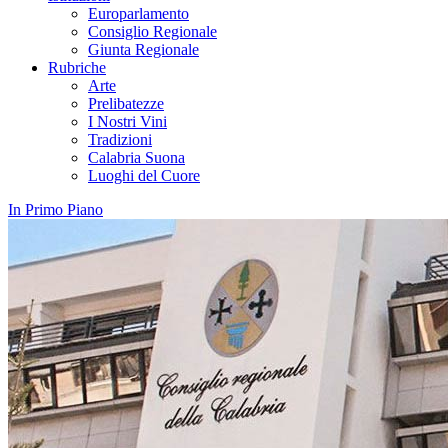
Europarlamento
Consiglio Regionale
Giunta Regionale
Rubriche
Arte
Prelibatezze
I Nostri Vini
Tradizioni
Calabria Suona
Luoghi del Cuore
In Primo Piano