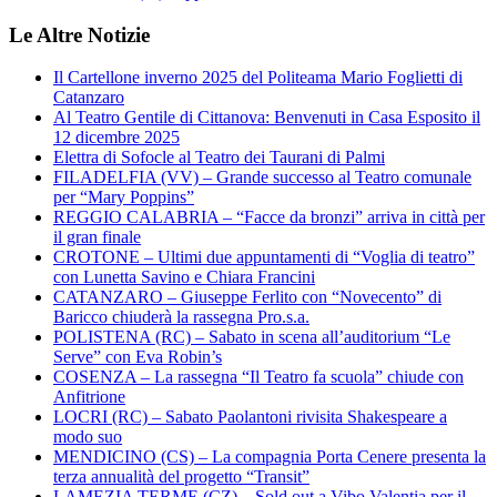
Le Altre Notizie
Il Cartellone inverno 2025 del Politeama Mario Foglietti di
Catanzaro
Al Teatro Gentile di Cittanova: Benvenuti in Casa Esposito il
12 dicembre 2025
Elettra di Sofocle al Teatro dei Taurani di Palmi
FILADELFIA (VV) – Grande successo al Teatro comunale
per “Mary Poppins”
REGGIO CALABRIA – “Facce da bronzi” arriva in città per
il gran finale
CROTONE – Ultimi due appuntamenti di “Voglia di teatro”
con Lunetta Savino e Chiara Francini
CATANZARO – Giuseppe Ferlito con “Novecento” di
Baricco chiuderà la rassegna Pro.s.a.
POLISTENA (RC) – Sabato in scena all’auditorium “Le
Serve” con Eva Robin’s
COSENZA – La rassegna “Il Teatro fa scuola” chiude con
Anfitrione
LOCRI (RC) – Sabato Paolantoni rivisita Shakespeare a
modo suo
MENDICINO (CS) – La compagnia Porta Cenere presenta la
terza annualità del progetto “Transit”
LAMEZIA TERME (CZ) – Sold out a Vibo Valentia per il