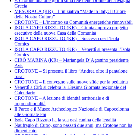
A Crotone una due giorni sulla rete delle Donne della Magna
Grecia
MESORACA (KR) – L’iniziativa “Made in Italy: Il Cuore
della Nostra Cultura”
CROTONE – L’incontro su Comunità energetiche rinnovabili
ISOLA CAPO RIZZUTO (KR) – Giunta approva progetto
esecutivo della nuova Casa della Comunità
ISOLA CAPO RIZZUTO (KR) – Successo per l’Isola
Comics
ISOLA CAPO RIZZUTO (KR) – Venerdì si presenta l’Isola
Comics
CIRÒ MARINA (KR) – Mariangela D’Agostino presidente
Avis
CROTONE – Si presenta il libro “Andrea oltre il pantalone
rosa”
CROTONE – Il convegno sulle nuove sfide per la pediatria
Venerdì a Cirò si celebra la 13esima Giornata regionale del
Calendario
CROTONE – A lezione di identità territoriale e di
imprenditorialità
Il Parco e il Museo Archeologico Nazionale di Capocolonna
alle Giornate Fai
Isola Capo Rizzuto ha la sua oasi canina della legalità
Naufragio di Cutro, sono passati due anni, ma Crotone non ha
dimenticato