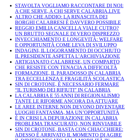
STAVOLTA VOGLIAMO RACCONTARE DI NOI:
A CHE SERVE, A CHI SERVE CALABRIA.LIVE
ALTRO CHE ADDIO: LA RINASCITA DEI
BORGHI CALABRESI È DAVVERO POSSIBILE
REGGIO EMILIA CANCELLA VIALE CUTRO?
UN BRUTTO SEGNALE DI VERO DISPREZZO
INVECCHIAMENTO E LONGEVITÀ: WELFARE
E OPPORTUNITÀ COME LEVA DI SVILUPPO
INDAGINI, IL LOGORAMENTO DI OCCHIUTO
IL PRESIDENTE ASPETTA L’ARCHIVIAZIONE
ARTIGIANATO CALABRESE, UN COMPARTO
CHE RESISTE CON TENACIA A DIFFICOLTÀ
FORMAZIONE, IL PARADOSSO IN CALABRIA
TRA ECCELLENZA E FRAGILITÀ SCOLASTICA
SIN DI CROTONE, È NECESSARIO FERMARE
“IL TURISMO DEI RIFIUTI” IN CALABRIA
LA CALABRIA E 55 ANNI DI REGIONALISMO
TANTE LE RIFORME ANCORA DA ATTUARE
LE AREE INTERNE NON DEVONO DIVENTARE
LUOGHI FANTASMA, MA UN’OPPORTUNITÀ
È IN CRISI LA DEPURAZIONE IN CALABRIA
PROBLEMA TRASCURATO, NON RINVIABILE
SIN DI CROTONE, BASTA CON CHIACCHIERE:
ADESSO È ARRIVATO IL MOMENTO DI AGIRE