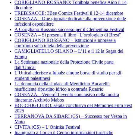
CORIGLIANO-ROSSANO: Tombola benefica Aido il 14
dicembre
TREBISACCE: 3Bee Comics Festival il 12-14 dicembre
COSENZA – Due giornate dedicate alla prevenzione delle
infezioni ospedaliere
A Corigliano Rossano successo per il Clementina Festival
COSENZA – Si presenta il libro “L’orologiaio di Brest”
CORIGLIANO ROSSANO – Istituzioni e imprese a
confronto sulla tutela della prevenzione
CAMIGLIATELLO SILANO – L’11 e il 12 la Sagra del
Fungo
La Settimana nazionale della Protezione Civile parte
dall’Unical
L’Unical aderisce a Iupals: cinque borse di studio per gli
studenti palestinesi
La denuncia della sindaca di Mendicino Bucarelli:
nsufficiente ripristino idrico a contrada Rosario
COSENZA – Venerdì l’evento conclusivo della mostra
itinerante Archivio Mabos
BOCCHIGLIERO: serata conclusiva del Memories Film Fest
2025
TERRANOVA DA SIBARI (CS) – Successo per Vespa in
Moto
CIVITA (CS) – L’Onirika Festival
Inaugurato a Lorica il Centro informazioni turistiche