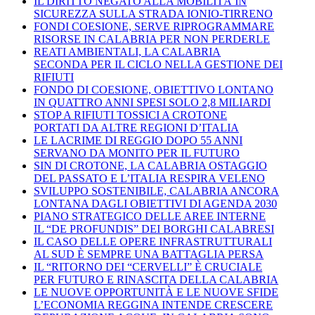
IL DIRITTO NEGATO ALLA MOBILITÀ IN
SICUREZZA SULLA STRADA IONIO-TIRRENO
FONDI COESIONE, SERVE RIPROGRAMMARE
RISORSE IN CALABRIA PER NON PERDERLE
REATI AMBIENTALI, LA CALABRIA
SECONDA PER IL CICLO NELLA GESTIONE DEI
RIFIUTI
FONDO DI COESIONE, OBIETTIVO LONTANO
IN QUATTRO ANNI SPESI SOLO 2,8 MILIARDI
STOP A RIFIUTI TOSSICI A CROTONE
PORTATI DA ALTRE REGIONI D’ITALIA
LE LACRIME DI REGGIO DOPO 55 ANNI
SERVANO DA MONITO PER IL FUTURO
SIN DI CROTONE, LA CALABRIA OSTAGGIO
DEL PASSATO E L’ITALIA RESPIRA VELENO
SVILUPPO SOSTENIBILE, CALABRIA ANCORA
LONTANA DAGLI OBIETTIVI DI AGENDA 2030
PIANO STRATEGICO DELLE AREE INTERNE
IL “DE PROFUNDIS” DEI BORGHI CALABRESI
IL CASO DELLE OPERE INFRASTRUTTURALI
AL SUD È SEMPRE UNA BATTAGLIA PERSA
IL “RITORNO DEI “CERVELLI” È CRUCIALE
PER FUTURO E RINASCITA DELLA CALABRIA
LE NUOVE OPPORTUNITÀ E LE NUOVE SFIDE
L’ECONOMIA REGGINA INTENDE CRESCERE