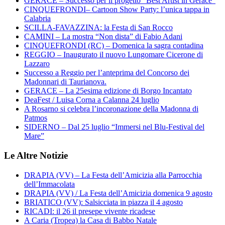
GERACE – Successo per il progetto “Best Artist in Gerace”
CINQUEFRONDI– Cartoon Show Party: l’unica tappa in
Calabria
SCILLA-FAVAZZINA: la Festa di San Rocco
CAMINI – La mostra “Non dista” di Fabio Adani
CINQUEFRONDI (RC) – Domenica la sagra contadina
REGGIO – Inaugurato il nuovo Lungomare Cicerone di
Lazzaro
Successo a Reggio per l’anteprima del Concorso dei
Madonnari di Taurianova.
GERACE – La 25esima edizione di Borgo Incantato
DeaFest / Luisa Corna a Calanna 24 luglio
A Rosarno si celebra l’incoronazione della Madonna di
Patmos
SIDERNO – Dal 25 luglio “Immersi nel Blu-Festival del
Mare”
Le Altre Notizie
DRAPIA (VV) – La Festa dell’Amicizia alla Parrocchia
dell’Immacolata
DRAPIA (VV) / La Festa dell’Amicizia domenica 9 agosto
BRIATICO (VV): Salsicciata in piazza il 4 agosto
RICADI: il 26 il presepe vivente ricadese
A Caria (Tropea) la Casa di Babbo Natale