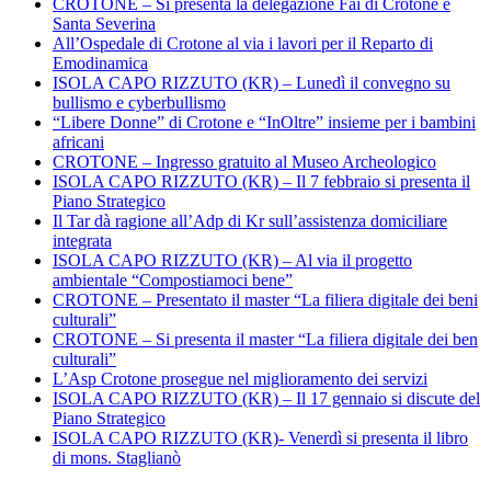
CROTONE – Si presenta la delegazione Fai di Crotone e
Santa Severina
All’Ospedale di Crotone al via i lavori per il Reparto di
Emodinamica
ISOLA CAPO RIZZUTO (KR) – Lunedì il convegno su
bullismo e cyberbullismo
“Libere Donne” di Crotone e “InOltre” insieme per i bambini
africani
CROTONE – Ingresso gratuito al Museo Archeologico
ISOLA CAPO RIZZUTO (KR) – Il 7 febbraio si presenta il
Piano Strategico
Il Tar dà ragione all’Adp di Kr sull’assistenza domiciliare
integrata
ISOLA CAPO RIZZUTO (KR) – Al via il progetto
ambientale “Compostiamoci bene”
CROTONE – Presentato il master “La filiera digitale dei beni
culturali”
CROTONE – Si presenta il master “La filiera digitale dei ben
culturali”
L’Asp Crotone prosegue nel miglioramento dei servizi
ISOLA CAPO RIZZUTO (KR) – Il 17 gennaio si discute del
Piano Strategico
ISOLA CAPO RIZZUTO (KR)- Venerdì si presenta il libro
di mons. Staglianò