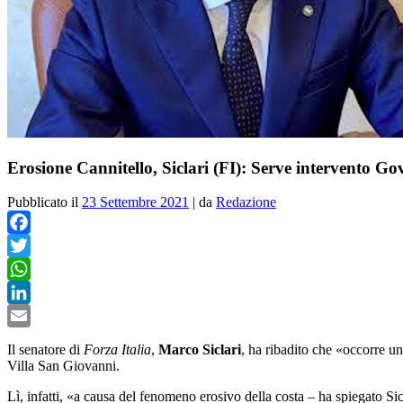
Erosione Cannitello, Siclari (FI): Serve intervento Go
Pubblicato il
23 Settembre 2021
|
da
Redazione
Facebook
Twitter
WhatsApp
LinkedIn
Email
Il senatore di
Forza Italia
,
Marco Siclari
, ha ribadito che «occorre un
Villa San Giovanni.
Lì, infatti, «a causa del fenomeno erosivo della costa – ha spiegato Sicl