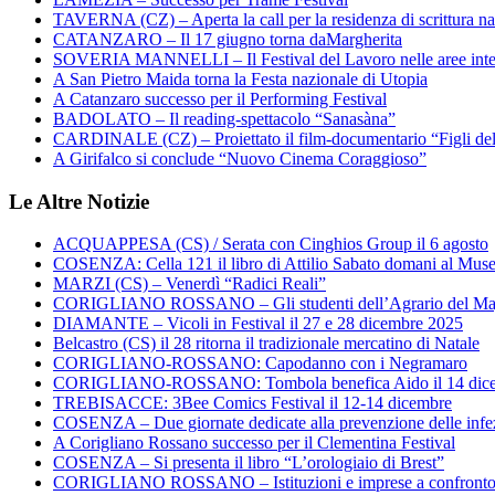
TAVERNA (CZ) – Aperta la call per la residenza di scrittura na
CATANZARO – Il 17 giugno torna daMargherita
SOVERIA MANNELLI – Il Festival del Lavoro nelle aree inte
A San Pietro Maida torna la Festa nazionale di Utopia
A Catanzaro successo per il Performing Festival
BADOLATO – Il reading-spettacolo “Sanasàna”
CARDINALE (CZ) – Proiettato il film-documentario “Figli de
A Girifalco si conclude “Nuovo Cinema Coraggioso”
Le Altre Notizie
ACQUAPPESA (CS) / Serata con Cinghios Group il 6 agosto
COSENZA: Cella 121 il libro di Attilio Sabato domani al Mus
MARZI (CS) – Venerdì “Radici Reali”
CORIGLIANO ROSSANO – Gli studenti dell’Agrario del Majo
DIAMANTE – Vicoli in Festival il 27 e 28 dicembre 2025
Belcastro (CS) il 28 ritorna il tradizionale mercatino di Natale
CORIGLIANO-ROSSANO: Capodanno con i Negramaro
CORIGLIANO-ROSSANO: Tombola benefica Aido il 14 dic
TREBISACCE: 3Bee Comics Festival il 12-14 dicembre
COSENZA – Due giornate dedicate alla prevenzione delle infez
A Corigliano Rossano successo per il Clementina Festival
COSENZA – Si presenta il libro “L’orologiaio di Brest”
CORIGLIANO ROSSANO – Istituzioni e imprese a confronto su