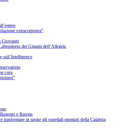
ll’estero
azione extracorporea”
n Giovanni
Laboratorio dei Giganti dell’Allegria
sull’Intelligence
nservatorio
he cura
ionieri”
ange
 Busento e Barone
 trasformare in spoke gli ospedali montani della Calabria