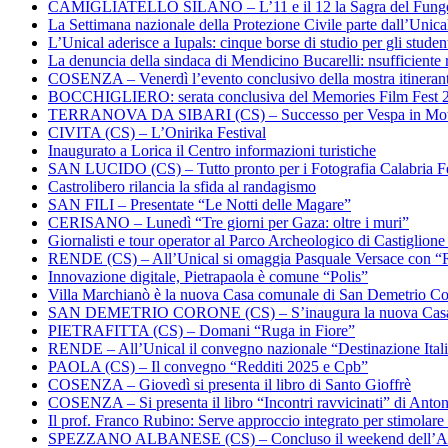
CAMIGLIATELLO SILANO – L’11 e il 12 la Sagra del Fung
La Settimana nazionale della Protezione Civile parte dall’Unica
L’Unical aderisce a Iupals: cinque borse di studio per gli student
La denuncia della sindaca di Mendicino Bucarelli: nsufficiente r
COSENZA – Venerdì l’evento conclusivo della mostra itineran
BOCCHIGLIERO: serata conclusiva del Memories Film Fest 
TERRANOVA DA SIBARI (CS) – Successo per Vespa in Mo
CIVITA (CS) – L’Onirika Festival
Inaugurato a Lorica il Centro informazioni turistiche
SAN LUCIDO (CS) – Tutto pronto per i Fotografia Calabria Fe
Castrolibero rilancia la sfida al randagismo
SAN FILI – Presentate “Le Notti delle Magare”
CERISANO – Lunedì “Tre giorni per Gaza: oltre i muri”
Giornalisti e tour operator al Parco Archeologico di Castiglion
RENDE (CS) – All’Unical si omaggia Pasquale Versace con “
Innovazione digitale, Pietrapaola è comune “Polis”
Villa Marchianò è la nuova Casa comunale di San Demetrio C
SAN DEMETRIO CORONE (CS) – S’inaugura la nuova Cas
PIETRAFITTA (CS) – Domani “Ruga in Fiore”
RENDE – All’Unical il convegno nazionale “Destinazione Ital
PAOLA (CS) – Il convegno “Redditi 2025 e Cpb”
COSENZA – Giovedì si presenta il libro di Santo Gioffrè
COSENZA – Si presenta il libro “Incontri ravvicinati” di Ant
Il prof. Franco Rubino: Serve approccio integrato per stimolare 
SPEZZANO ALBANESE (CS) – Concluso il weekend dell’Ar