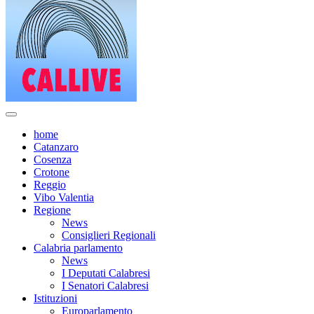
home
Catanzaro
Cosenza
Crotone
Reggio
Vibo Valentia
Regione
News
Consiglieri Regionali
Calabria parlamento
News
I Deputati Calabresi
I Senatori Calabresi
Istituzioni
Europarlamento