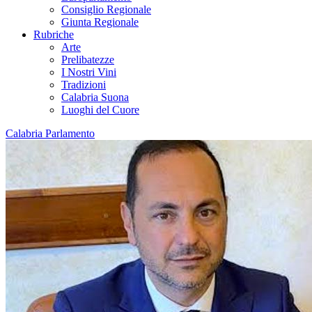
Consiglio Regionale
Giunta Regionale
Rubriche
Arte
Prelibatezze
I Nostri Vini
Tradizioni
Calabria Suona
Luoghi del Cuore
Calabria Parlamento