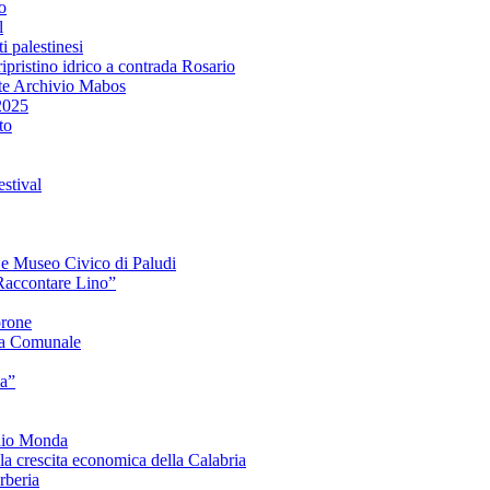
o
l
i palestinesi
ipristino idrico a contrada Rosario
te Archivio Mabos
2025
to
stival
e e Museo Civico di Paludi
Raccontare Lino”
orone
a Comunale
ia”
onio Monda
la crescita economica della Calabria
beria