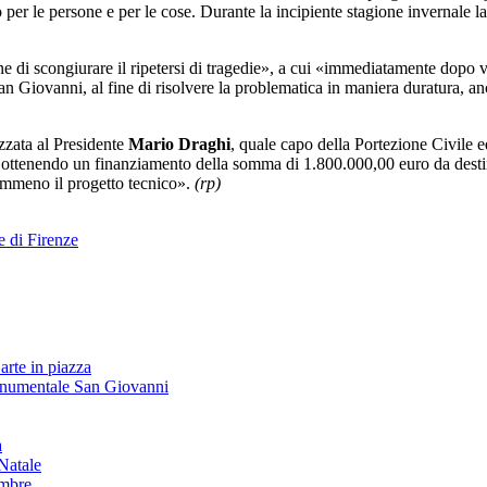
 per le persone e per le cose. Durante la incipiente stagione invernale 
fine di scongiurare il ripetersi di tragedie», a cui «immediatamente dopo
 Giovanni, al fine di risolvere la problematica in maniera duratura, an
zzata al Presidente
Mario Draghi
, quale capo della Portezione Civile 
a ottenendo un finanziamento della somma di 1.800.000,00 euro da destin
emmeno il progetto tecnico».
(rp)
e di Firenze
arte in piazza
onumentale San Giovanni
à
Natale
embre