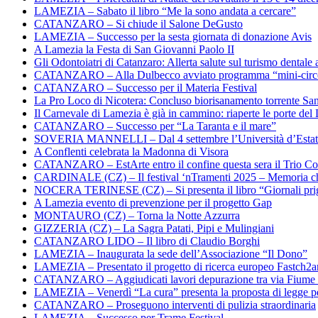
LAMEZIA – Sabato il libro “Me la sono andata a cercare”
CATANZARO – Si chiude il Salone DeGusto
LAMEZIA – Successo per la sesta giornata di donazione Avis
A Lamezia la Festa di San Giovanni Paolo II
Gli Odontoiatri di Catanzaro: Allerta salute sul turismo dentale a
CATANZARO – Alla Dulbecco avviato programma “mini-circol
CATANZARO – Successo per il Materia Festival
La Pro Loco di Nicotera: Concluso biorisanamento torrente Sa
Il Carnevale di Lamezia è già in cammino: riaperte le porte del 
CATANZARO – Successo per “La Taranta e il mare”
SOVERIA MANNELLI – Dal 4 settembre l’Università d’Estate 
A Conflenti celebrata la Madonna di Visora
CATANZARO – EstArte entro il confine questa sera il Trio Co
CARDINALE (CZ) – Il festival ‘nTramenti 2025 – Memoria c
NOCERA TERINESE (CZ) – Si presenta il libro “Giornali prig
A Lamezia evento di prevenzione per il progetto Gap
MONTAURO (CZ) – Torna la Notte Azzurra
GIZZERIA (CZ) – La Sagra Patati, Pipi e Mulingiani
CATANZARO LIDO – Il libro di Claudio Borghi
LAMEZIA – Inaugurata la sede dell’Associazione “Il Dono”
LAMEZIA – Presentato il progetto di ricerca europeo Fastch2
CATANZARO – Aggiudicati lavori depurazione tra via Fiume
LAMEZIA – Venerdì “La cura” presenta la proposta di legge per
CATANZARO – Proseguono interventi di pulizia straordinaria
LAMEZIA – Successo per Trame Festival