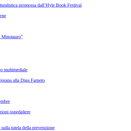
turalistica promossa dall’Hyle Book Festival
rne
l Minotauro”
eo multimediale
rana alla Diga Farneto
embre
ioni ospedaliere
lla tutela della prevenzione