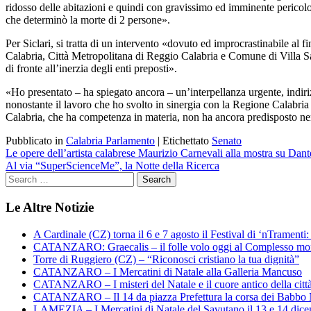
ridosso delle abitazioni e quindi con gravissimo ed imminente pericolo
che determinò la morte di 2 persone».
Per Siclari, si tratta di un intervento «dovuto ed improcrastinabile al 
Calabria, Città Metropolitana di Reggio Calabria e Comune di Villa San
di fronte all’inerzia degli enti preposti».
«Ho presentato – ha spiegato ancora – un’interpellanza urgente, indiri
nonostante il lavoro che ho svolto in sinergia con la Regione Calabri
Calabria, che ha competenza in materia, non ha ancora predisposto n
Pubblicato in
Calabria Parlamento
|
Etichettato
Senato
Navigazione
Le opere dell’artista calabrese Maurizio Carnevali alla mostra su Dant
Al via “SuperScienceMe”, la Notte della Ricerca
articoli
Le Altre Notizie
A Cardinale (CZ) torna il 6 e 7 agosto il Festival di ‘nTramenti: 
CATANZARO: Graecalis – il folle volo oggi al Complesso m
Torre di Ruggiero (CZ) – “Riconosci cristiano la tua dignità”
CATANZARO – I Mercatini di Natale alla Galleria Mancuso
CATANZARO – I misteri del Natale e il cuore antico della citt
CATANZARO – Il 14 da piazza Prefettura la corsa dei Babbo 
LAMEZIA – I Mercatini di Natale del Savutano il 13 e 14 dic