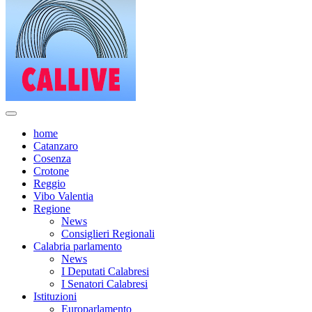
home
Catanzaro
Cosenza
Crotone
Reggio
Vibo Valentia
Regione
News
Consiglieri Regionali
Calabria parlamento
News
I Deputati Calabresi
I Senatori Calabresi
Istituzioni
Europarlamento