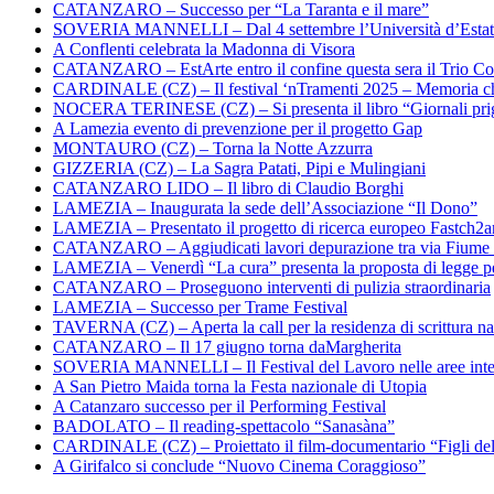
CATANZARO – Successo per “La Taranta e il mare”
SOVERIA MANNELLI – Dal 4 settembre l’Università d’Estate 
A Conflenti celebrata la Madonna di Visora
CATANZARO – EstArte entro il confine questa sera il Trio Co
CARDINALE (CZ) – Il festival ‘nTramenti 2025 – Memoria c
NOCERA TERINESE (CZ) – Si presenta il libro “Giornali prig
A Lamezia evento di prevenzione per il progetto Gap
MONTAURO (CZ) – Torna la Notte Azzurra
GIZZERIA (CZ) – La Sagra Patati, Pipi e Mulingiani
CATANZARO LIDO – Il libro di Claudio Borghi
LAMEZIA – Inaugurata la sede dell’Associazione “Il Dono”
LAMEZIA – Presentato il progetto di ricerca europeo Fastch2
CATANZARO – Aggiudicati lavori depurazione tra via Fiume
LAMEZIA – Venerdì “La cura” presenta la proposta di legge per
CATANZARO – Proseguono interventi di pulizia straordinaria
LAMEZIA – Successo per Trame Festival
TAVERNA (CZ) – Aperta la call per la residenza di scrittura na
CATANZARO – Il 17 giugno torna daMargherita
SOVERIA MANNELLI – Il Festival del Lavoro nelle aree inte
A San Pietro Maida torna la Festa nazionale di Utopia
A Catanzaro successo per il Performing Festival
BADOLATO – Il reading-spettacolo “Sanasàna”
CARDINALE (CZ) – Proiettato il film-documentario “Figli de
A Girifalco si conclude “Nuovo Cinema Coraggioso”