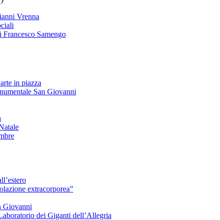
ianni Vrenna
ciali
i Francesco Samengo
arte in piazza
onumentale San Giovanni
à
Natale
embre
ll’estero
azione extracorporea”
n Giovanni
Laboratorio dei Giganti dell’Allegria