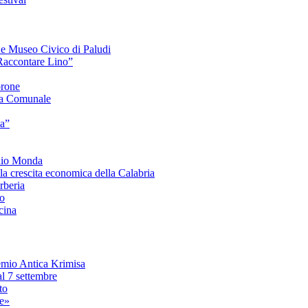
e e Museo Civico di Paludi
Raccontare Lino”
orone
a Comunale
ia”
onio Monda
la crescita economica della Calabria
beria
co
cina
mio Antica Krimisa
l 7 settembre
to
le»