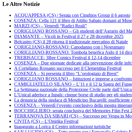
Le Altre Notizie
ACQUAPPESA (CS) / Serata con Cinghios Group il 6 agosto
COSENZA: Cella 121 il libro di Attilio Sabato domani al Mus
MARZI (CS) – Venerdì “Radici Reali”
CORIGLIANO ROSSANO – Gli studenti dell’Agrario del Majo
DIAMANTE – Vicoli in Festival il 27 e 28 dicembre 2025
Belcastro (CS) il 28 ritorna il tradizionale mercatino di Natale
CORIGLIANO-ROSSANO: Capodanno con i Negramaro
CORIGLIANO-ROSSANO: Tombola benefica Aido il 14 dic
TREBISACCE: 3Bee Comics Festival il 12-14 dicembre
COSENZA – Due giornate dedicate alla prevenzione delle infez
A Corigliano Rossano successo per il Clementina Festival
COSENZA – Si presenta il libro “L’orologiaio di Brest”
CORIGLIANO ROSSANO – Istituzioni e imprese a confronto su
CAMIGLIATELLO SILANO – L’11 e il 12 la Sagra del Fung
La Settimana nazionale della Protezione Civile parte dall’Unica
L’Unical aderisce a Iupals: cinque borse di studio per gli student
La denuncia della sindaca di Mendicino Bucarelli: nsufficiente r
COSENZA – Venerdì l’evento conclusivo della mostra itineran
BOCCHIGLIERO: serata conclusiva del Memories Film Fest 
TERRANOVA DA SIBARI (CS) – Successo per Vespa in Mo
CIVITA (CS) – L’Onirika Festival
Inaugurato a Lorica il Centro informazioni turistiche
SAN LUCIDO (CS) – Tutto pronto per i Fotografia Calabria Fe