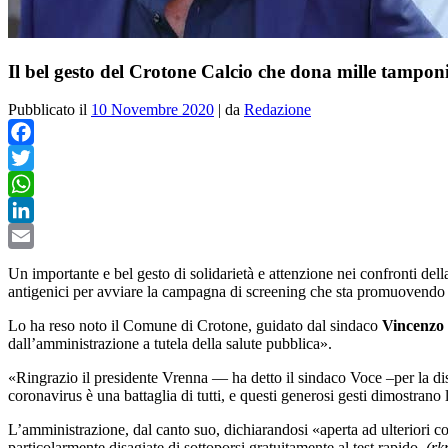
Il bel gesto del Crotone Calcio che dona mille tamponi
Pubblicato il
10 Novembre 2020
|
da
Redazione
Facebook
Twitter
WhatsApp
LinkedIn
Email
Un importante e bel gesto di solidarietà e attenzione nei confronti de
antigenici per avviare la campagna di screening che sta promuovend
Lo ha reso noto il Comune di Crotone, guidato dal sindaco
Vincenzo
dall’amministrazione a tutela della salute pubblica».
«Ringrazio il presidente Vrenna — ha detto il sindaco Voce –per la dispo
coronavirus è una battaglia di tutti, e questi generosi gesti dimostrano
L’amministrazione, dal canto suo, dichiarandosi «aperta ad ulteriori co
particolarmente disagiate di sottoporsi gratuitamente al test rapido.
(rk