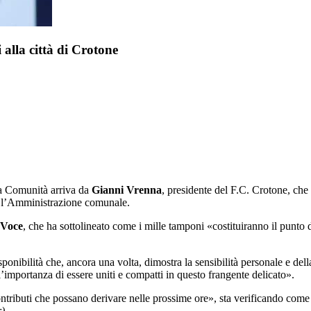
 alla città di Crotone
lla Comunità arriva da
Gianni Vrenna
, presidente del F.C. Crotone, che
o l’Amministrazione comunale.
 Voce
, che ha sottolineato come i mille tamponi «costituiranno il punt
nibilità che, ancora una volta, dimostra la sensibilità personale e della 
 l’importanza di essere uniti e compatti in questo frangente delicato».
ntributi che possano derivare nelle prossime ore», sta verificando come p
r)