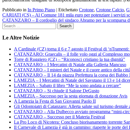
Pubblicato in
In Primo Piano
|
Etichettato
Crotone
,
Crotone Calcio
,
G
Navigazione
CARIATI (CS) – Al Comune 181 mila euro per potenziare i servizi so
CATANZARO – Il cordoglio del sindaco Abramo per la scomparsa d
articoli
Le Altre Notizie
A Cardinale (CZ) torna il 6 e 7 agosto il Festival di ‘nTramenti: 
CATANZARO: Graecalis – il folle volo oggi al Complesso m
Torre di Ruggiero (CZ) – “Riconosci cristiano la tua dignità”
CATANZARO – I Mercatini di Natale alla Galleria Mancuso
CATANZARO – I misteri del Natale e il cuore antico della citt
CATANZARO – Il 14 da piazza Prefettura la corsa dei Babbo 
LAMEZIA – I Mercatini di Natale del Savutano il 13 e 14 dic
LAMEZIA – Sabato il libro “Me la sono andata a cercare”
CATANZARO – Si chiude il Salone DeGusto
LAMEZIA – Successo per la sesta giornata di donazione Avis
A Lamezia la Festa di San Giovanni Paolo II
Gli Odontoiatri di Catanzaro: Allerta salute sul turismo dentale a
CATANZARO – Alla Dulbecco avviato programma “mini-circol
CATANZARO – Successo per il Materia Festival
La Pro Loco di Nicotera: Concluso biorisanamento torrente Sa
Il Carnevale di Lamezia è già in cammino: riaperte le porte del 