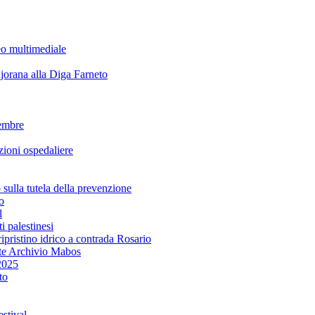
eo multimediale
rana alla Diga Farneto
embre
ioni ospedaliere
lla tutela della prevenzione
o
l
i palestinesi
ipristino idrico a contrada Rosario
te Archivio Mabos
2025
to
stival