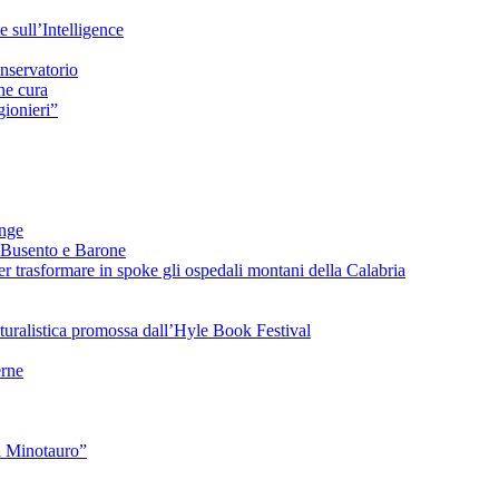
sull’Intelligence
nservatorio
he cura
ionieri”
ange
 Busento e Barone
 trasformare in spoke gli ospedali montani della Calabria
turalistica promossa dall’Hyle Book Festival
rne
l Minotauro”