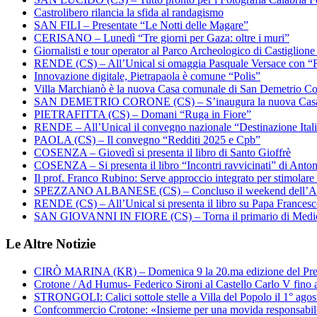
Castrolibero rilancia la sfida al randagismo
SAN FILI – Presentate “Le Notti delle Magare”
CERISANO – Lunedì “Tre giorni per Gaza: oltre i muri”
Giornalisti e tour operator al Parco Archeologico di Castiglion
RENDE (CS) – All’Unical si omaggia Pasquale Versace con “
Innovazione digitale, Pietrapaola è comune “Polis”
Villa Marchianò è la nuova Casa comunale di San Demetrio C
SAN DEMETRIO CORONE (CS) – S’inaugura la nuova Cas
PIETRAFITTA (CS) – Domani “Ruga in Fiore”
RENDE – All’Unical il convegno nazionale “Destinazione Ital
PAOLA (CS) – Il convegno “Redditi 2025 e Cpb”
COSENZA – Giovedì si presenta il libro di Santo Gioffrè
COSENZA – Si presenta il libro “Incontri ravvicinati” di Ant
Il prof. Franco Rubino: Serve approccio integrato per stimolare 
SPEZZANO ALBANESE (CS) – Concluso il weekend dell’Ar
RENDE (CS) – All’Unical si presenta il libro su Papa Frances
SAN GIOVANNI IN FIORE (CS) – Torna il primario di Medi
Le Altre Notizie
CIRÒ MARINA (KR) – Domenica 9 la 20.ma edizione del Pre
Crotone / Ad Humus- Federico Sironi al Castello Carlo V fino a
STRONGOLI: Calici sottole stelle a Villa del Popolo il 1° agos
Confcommercio Crotone: «Insieme per una movida responsabi