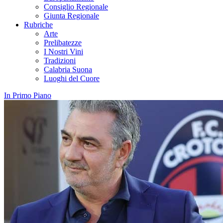
Consiglio Regionale
Giunta Regionale
Rubriche
Arte
Prelibatezze
I Nostri Vini
Tradizioni
Calabria Suona
Luoghi del Cuore
In Primo Piano