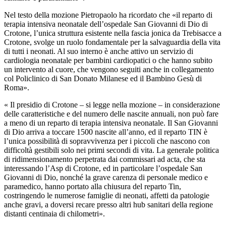
Nel testo della mozione Pietropaolo ha ricordato che «il reparto di
terapia intensiva neonatale dell’ospedale San Giovanni di Dio di
Crotone, l’unica struttura esistente nella fascia jonica da Trebisacce a
Crotone, svolge un ruolo fondamentale per la salvaguardia della vita
di tutti i neonati. Al suo interno è anche attivo un servizio di
cardiologia neonatale per bambini cardiopatici o che hanno subito
un intervento al cuore, che vengono seguiti anche in collegamento
col Policlinico di San Donato Milanese ed il Bambino Gesù di
Roma».
« Il presidio di Crotone – si legge nella mozione – in considerazione
delle caratteristiche e del numero delle nascite annuali, non può fare
a meno di un reparto di terapia intensiva neonatale. Il San Giovanni
di Dio arriva a toccare 1500 nascite all’anno, ed il reparto TIN è
l’unica possibilità di sopravvivenza per i piccoli che nascono con
difficoltà gestibili solo nei primi secondi di vita. La generale politica
di ridimensionamento perpetrata dai commissari ad acta, che sta
interessando l’Asp di Crotone, ed in particolare l’ospedale San
Giovanni di Dio, nonché la grave carenza di personale medico e
paramedico, hanno portato alla chiusura del reparto Tin,
costringendo le numerose famiglie di neonati, affetti da patologie
anche gravi, a doversi recare presso altri hub sanitari della regione
distanti centinaia di chilometri».