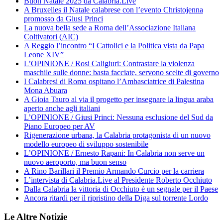
Buon Natale 2025 da Calabria.Live
A Bruxelles il Natale calabrese con l’evento Christojenna
promosso da Giusi Princi
La nuova bella sede a Roma dell’Associazione Italiana
Coltivatori (AIC)
A Reggio l’incontro “I Cattolici e la Politica vista da Papa
Leone XIV”
L’OPINIONE / Rosi Caligiuri: Contrastare la violenza
maschile sulle donne: basta facciate, servono scelte di governo
I Calabresi di Roma ospitano l’Ambasciatrice di Palestina
Mona Abuara
A Gioia Tauro al via il progetto per insegnare la lingua araba
aperto anche agli italiani
L’OPINIONE / Giusi Princi: Nessuna esclusione del Sud da
Piano Europeo per AV
Rigenerazione urbana, la Calabria protagonista di un nuovo
modello europeo di sviluppo sostenibile
L’OPINIONE / Ernesto Rapani: In Calabria non serve un
nuovo aeroporto, ma buon senso
A Rino Barillari il Premio Armando Curcio per la carriera
L’intervista di Calabria.Live al Presidente Roberto Occhiuto
Dalla Calabria la vittoria di Occhiuto è un segnale per il Paese
Ancora ritardi per il ripristino della Diga sul torrente Lordo
Le Altre Notizie