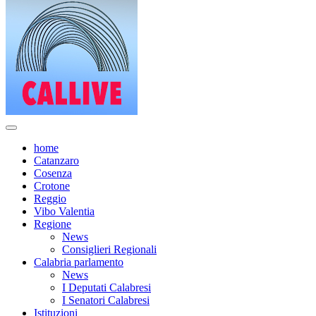
home
Catanzaro
Cosenza
Crotone
Reggio
Vibo Valentia
Regione
News
Consiglieri Regionali
Calabria parlamento
News
I Deputati Calabresi
I Senatori Calabresi
Istituzioni