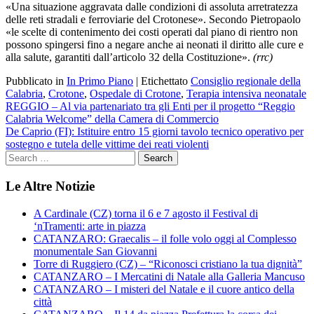
«Una situazione aggravata dalle condizioni di assoluta arretratezza
delle reti stradali e ferroviarie del Crotonese». Secondo Pietropaolo
«le scelte di contenimento dei costi operati dal piano di rientro non
possono spingersi fino a negare anche ai neonati il diritto alle cure e
alla salute, garantiti dall’articolo 32 della Costituzione».
(rrc)
Pubblicato in
In Primo Piano
|
Etichettato
Consiglio regionale della
Calabria
,
Crotone
,
Ospedale di Crotone
,
Terapia intensiva neonatale
Navigazione
REGGIO – Al via partenariato tra gli Enti per il progetto “Reggio
Calabria Welcome” della Camera di Commercio
articoli
De Caprio (FI): Istituire entro 15 giorni tavolo tecnico operativo per
sostegno e tutela delle vittime dei reati violenti
Le Altre Notizie
A Cardinale (CZ) torna il 6 e 7 agosto il Festival di
‘nTramenti: arte in piazza
CATANZARO: Graecalis – il folle volo oggi al Complesso
monumentale San Giovanni
Torre di Ruggiero (CZ) – “Riconosci cristiano la tua dignità”
CATANZARO – I Mercatini di Natale alla Galleria Mancuso
CATANZARO – I misteri del Natale e il cuore antico della
città