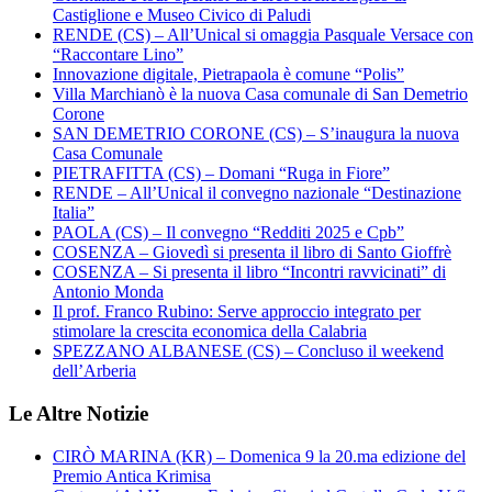
Castiglione e Museo Civico di Paludi
RENDE (CS) – All’Unical si omaggia Pasquale Versace con
“Raccontare Lino”
Innovazione digitale, Pietrapaola è comune “Polis”
Villa Marchianò è la nuova Casa comunale di San Demetrio
Corone
SAN DEMETRIO CORONE (CS) – S’inaugura la nuova
Casa Comunale
PIETRAFITTA (CS) – Domani “Ruga in Fiore”
RENDE – All’Unical il convegno nazionale “Destinazione
Italia”
PAOLA (CS) – Il convegno “Redditi 2025 e Cpb”
COSENZA – Giovedì si presenta il libro di Santo Gioffrè
COSENZA – Si presenta il libro “Incontri ravvicinati” di
Antonio Monda
Il prof. Franco Rubino: Serve approccio integrato per
stimolare la crescita economica della Calabria
SPEZZANO ALBANESE (CS) – Concluso il weekend
dell’Arberia
Le Altre Notizie
CIRÒ MARINA (KR) – Domenica 9 la 20.ma edizione del
Premio Antica Krimisa