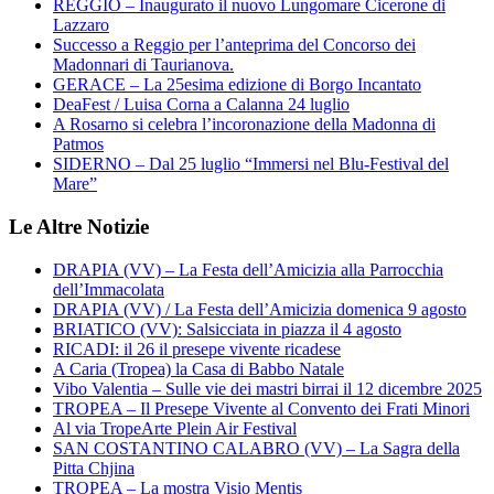
REGGIO – Inaugurato il nuovo Lungomare Cicerone di
Lazzaro
Successo a Reggio per l’anteprima del Concorso dei
Madonnari di Taurianova.
GERACE – La 25esima edizione di Borgo Incantato
DeaFest / Luisa Corna a Calanna 24 luglio
A Rosarno si celebra l’incoronazione della Madonna di
Patmos
SIDERNO – Dal 25 luglio “Immersi nel Blu-Festival del
Mare”
Le Altre Notizie
DRAPIA (VV) – La Festa dell’Amicizia alla Parrocchia
dell’Immacolata
DRAPIA (VV) / La Festa dell’Amicizia domenica 9 agosto
BRIATICO (VV): Salsicciata in piazza il 4 agosto
RICADI: il 26 il presepe vivente ricadese
A Caria (Tropea) la Casa di Babbo Natale
Vibo Valentia – Sulle vie dei mastri birrai il 12 dicembre 2025
TROPEA – Il Presepe Vivente al Convento dei Frati Minori
Al via TropeArte Plein Air Festival
SAN COSTANTINO CALABRO (VV) – La Sagra della
Pitta Chjina
TROPEA – La mostra Visio Mentis