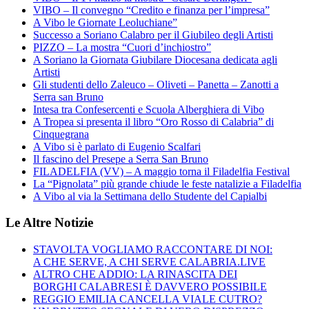
VIBO – Il convegno “Credito e finanza per l’impresa”
A Vibo le Giornate Leoluchiane”
Successo a Soriano Calabro per il Giubileo degli Artisti
PIZZO – La mostra “Cuori d’inchiostro”
A Soriano la Giornata Giubilare Diocesana dedicata agli
Artisti
Gli studenti dello Zaleuco – Oliveti – Panetta – Zanotti a
Serra san Bruno
Intesa tra Confesercenti e Scuola Alberghiera di Vibo
A Tropea si presenta il libro “Oro Rosso di Calabria” di
Cinquegrana
A Vibo si è parlato di Eugenio Scalfari
Il fascino del Presepe a Serra San Bruno
FILADELFIA (VV) – A maggio torna il Filadelfia Festival
La “Pignolata” più grande chiude le feste natalizie a Filadelfia
A Vibo al via la Settimana dello Studente del Capialbi
Le Altre Notizie
STAVOLTA VOGLIAMO RACCONTARE DI NOI:
A CHE SERVE, A CHI SERVE CALABRIA.LIVE
ALTRO CHE ADDIO: LA RINASCITA DEI
BORGHI CALABRESI È DAVVERO POSSIBILE
REGGIO EMILIA CANCELLA VIALE CUTRO?