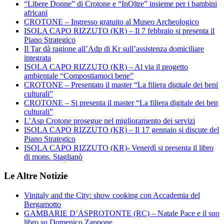
“Libere Donne” di Crotone e “InOltre” insieme per i bambini
africani
CROTONE – Ingresso gratuito al Museo Archeologico
ISOLA CAPO RIZZUTO (KR) – Il 7 febbraio si presenta il
Piano Strategico
Il Tar dà ragione all’Adp di Kr sull’assistenza domiciliare
integrata
ISOLA CAPO RIZZUTO (KR) – Al via il progetto
ambientale “Compostiamoci bene”
CROTONE – Presentato il master “La filiera digitale dei beni
culturali”
CROTONE – Si presenta il master “La filiera digitale dei ben
culturali”
L’Asp Crotone prosegue nel miglioramento dei servizi
ISOLA CAPO RIZZUTO (KR) – Il 17 gennaio si discute del
Piano Strategico
ISOLA CAPO RIZZUTO (KR)- Venerdì si presenta il libro
di mons. Staglianò
Le Altre Notizie
Vinitaly and the City: show cooking con Accademia del
Bergamotto
GAMBARIE D’ASPROTONTE (RC) – Natale Pace e il suo
libro su Domenico Zappone