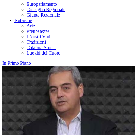
Europarlamento
Consiglio Regionale
Giunta Regionale
Rubriche
Arte
Prelibatezze
I Nostri Vini
Tradizioni
Calabria Suona
Luoghi del Cuore
In Primo Piano