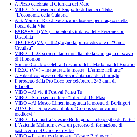
A Pizzo celebrata al Giornata del Mare
VIBO – Si presenta il il Rapporto di Banca d’Italia
“L’economia della Calabria.
A S. Maria di Ricadi vacanza-inclusione per i ragazzi della
Forza della Vita
PARAVATI (VV) – Sabato il Giubileo delle Persone con
Disabilità
TROPEA (VV) – Il 2 giugno la prima edizione di “Onda
Creativa”
VIBO – Il 28 si presentano i risultati della campagna di scavo
di Hipponion
Soriano Calabro celebra il restauro della Madonna del Rosario
PIZZO (VV) – Inaugurata la mostra “L’amore nell’arte”
A Vibo il congresso della Società italiana dei chirurghi
Il progetto della Pro Loco per celebrare i 243 anni di
Filadelfia
VIBO – Al via il Festival Pensa Tu
VIBO – Si presenta il libro “Inferi” di De Masi
VIBO – Al Museo Lìmen inaugurata la mostra di Berlingeri
ZUNGRI – Si presenta il libro “Corpus speluncarum
medioevi”
VIBO – La mostra “Cesare Berlingeri. Tra le pieghe dell’arte”
L’Azienda Mulinum avvia un percorso di formazione di
pasticceria nel Carcere di Vibo
VIBO – Il 14 marzo la mostra “Cesare Berlingeri”