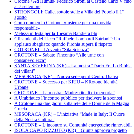
Crotone / Ad Humus- Federico Sironi al Castello Carlo V fino
al 7 settembre
STRONGOLI: Calici sottole stelle a Villa del Popolo il 1°
agosto
Confcommercio Crotone: «Insieme per una movida
responsabile»
Melissa in festa per la 15esima Bandiera blu
Gli studenti del Liceo “Raffaele Lombardi Satriani”: Un
applauso sbagliato: quando l’ironia supera il rispetto
COTRONEI – L’evento “Sila Scienza”
CROTONE – Sabato l’incontro “Alle urne con
consapevolezza”
SANTA SEVERINA (KR) – La mostra “Dario Fo. La Bibbia
dei villani”
MESORACA (KR) – Nuova sede per il Centro Dialisi
CROTONE – Successo per KRIU – KRotone Identità
Urbane
CROTONE – La mostra “Madre: rituali di memoria”
A Umbriatico l’incontro pubblico per risolvere la zoonosi
A Crotone una due giorni sulla rete delle Donne della Magna
Grecia
MESORACA (KR) – L’iniziativa “Made in Italy: Il Cuore
della Nostra Cultura”
CROTONE – L’incontro su Comunità energetiche rinnovabili
ISOLA CAPO RIZZUTO (KR) – Giunta approva progetto