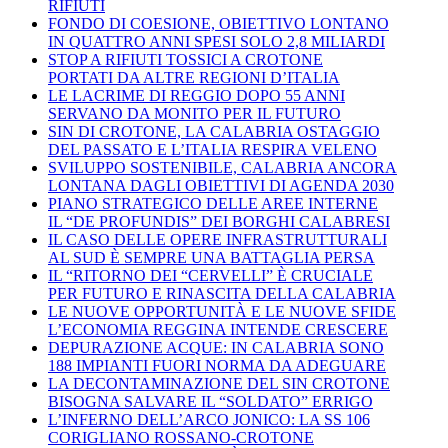
RIFIUTI
FONDO DI COESIONE, OBIETTIVO LONTANO
IN QUATTRO ANNI SPESI SOLO 2,8 MILIARDI
STOP A RIFIUTI TOSSICI A CROTONE
PORTATI DA ALTRE REGIONI D’ITALIA
LE LACRIME DI REGGIO DOPO 55 ANNI
SERVANO DA MONITO PER IL FUTURO
SIN DI CROTONE, LA CALABRIA OSTAGGIO
DEL PASSATO E L’ITALIA RESPIRA VELENO
SVILUPPO SOSTENIBILE, CALABRIA ANCORA
LONTANA DAGLI OBIETTIVI DI AGENDA 2030
PIANO STRATEGICO DELLE AREE INTERNE
IL “DE PROFUNDIS” DEI BORGHI CALABRESI
IL CASO DELLE OPERE INFRASTRUTTURALI
AL SUD È SEMPRE UNA BATTAGLIA PERSA
IL “RITORNO DEI “CERVELLI” È CRUCIALE
PER FUTURO E RINASCITA DELLA CALABRIA
LE NUOVE OPPORTUNITÀ E LE NUOVE SFIDE
L’ECONOMIA REGGINA INTENDE CRESCERE
DEPURAZIONE ACQUE: IN CALABRIA SONO
188 IMPIANTI FUORI NORMA DA ADEGUARE
LA DECONTAMINAZIONE DEL SIN CROTONE
BISOGNA SALVARE IL “SOLDATO” ERRIGO
L’INFERNO DELL’ARCO JONICO: LA SS 106
CORIGLIANO ROSSANO-CROTONE