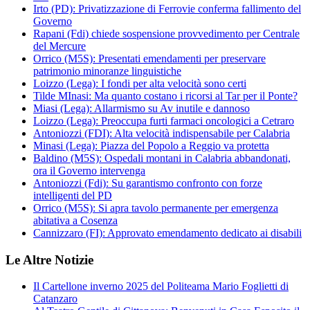
Irto (PD): Privatizzazione di Ferrovie conferma fallimento del
Governo
Rapani (Fdi) chiede sospensione provvedimento per Centrale
del Mercure
Orrico (M5S): Presentati emendamenti per preservare
patrimonio minoranze linguistiche
Loizzo (Lega): I fondi per alta velocità sono certi
Tilde MInasi: Ma quanto costano i ricorsi al Tar per il Ponte?
Miasi (Lega): Allarmismo su Av inutile e dannoso
Loizzo (Lega): Preoccupa furti farmaci oncologici a Cetraro
Antoniozzi (FDI): Alta velocità indispensabile per Calabria
Minasi (Lega): Piazza del Popolo a Reggio va protetta
Baldino (M5S): Ospedali montani in Calabria abbandonati,
ora il Governo intervenga
Antoniozzi (Fdi): Su garantismo confronto con forze
intelligenti del PD
Orrico (M5S): Si apra tavolo permanente per emergenza
abitativa a Cosenza
Cannizzaro (FI): Approvato emendamento dedicato ai disabili
Le Altre Notizie
Il Cartellone inverno 2025 del Politeama Mario Foglietti di
Catanzaro