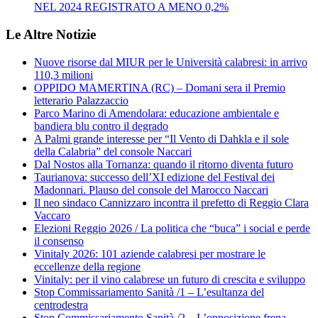
NEL 2024 REGISTRATO A MENO 0,2%
Le Altre Notizie
Nuove risorse dal MIUR per le Università calabresi: in arrivo
110,3 milioni
OPPIDO MAMERTINA (RC) – Domani sera il Premio
letterario Palazzaccio
Parco Marino di Amendolara: educazione ambientale e
bandiera blu contro il degrado
A Palmi grande interesse per “Il Vento di Dahkla e il sole
della Calabria” del console Naccari
Dal Nostos alla Tornanza: quando il ritorno diventa futuro
Taurianova: successo dell’XI edizione del Festival dei
Madonnari. Plauso del console del Marocco Naccari
Il neo sindaco Cannizzaro incontra il prefetto di Reggio Clara
Vaccaro
Elezioni Reggio 2026 / La politica che “buca” i social e perde
il consenso
Vinitaly 2026: 101 aziende calabresi per mostrare le
eccellenze della regione
Vinitaly: per il vino calabrese un futuro di crescita e sviluppo
Stop Commissariamento Sanità /1 – L’esultanza del
centrodestra
Stop Commissariamento Sanità /2 – L’opposizione frena