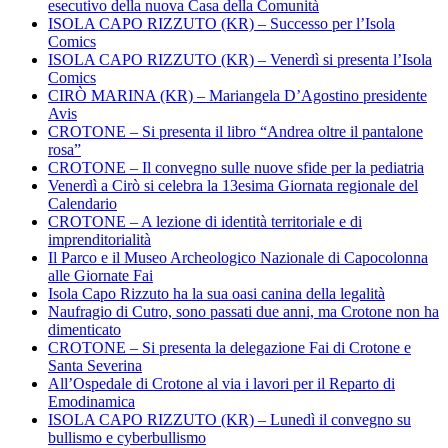
esecutivo della nuova Casa della Comunità
ISOLA CAPO RIZZUTO (KR) – Successo per l’Isola
Comics
ISOLA CAPO RIZZUTO (KR) – Venerdì si presenta l’Isola
Comics
CIRÒ MARINA (KR) – Mariangela D’Agostino presidente
Avis
CROTONE – Si presenta il libro “Andrea oltre il pantalone
rosa”
CROTONE – Il convegno sulle nuove sfide per la pediatria
Venerdì a Cirò si celebra la 13esima Giornata regionale del
Calendario
CROTONE – A lezione di identità territoriale e di
imprenditorialità
Il Parco e il Museo Archeologico Nazionale di Capocolonna
alle Giornate Fai
Isola Capo Rizzuto ha la sua oasi canina della legalità
Naufragio di Cutro, sono passati due anni, ma Crotone non ha
dimenticato
CROTONE – Si presenta la delegazione Fai di Crotone e
Santa Severina
All’Ospedale di Crotone al via i lavori per il Reparto di
Emodinamica
ISOLA CAPO RIZZUTO (KR) – Lunedì il convegno su
bullismo e cyberbullismo