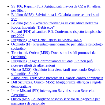
SS 106, Rapani (Fdi): Aggiudicati i lavori da CZ a Kr, attesa
per Sibari
Baldino (M5S): Salvini tratta la Calabria come set per i suoi
spot
Baldino (M5S):Governo intervenga su crisi idrica nell’area
Rocca Imperiale–Trebisacce”
Rapani (FDI) al cantiere Rfi: Confermato rispetto tempistiche
per 2026
Furgiuele (Lega): Bene Cipess su Sibari-Co-Ro
Occhiuto (FI): Presentato emendamento per istituire psicologo
scolastico
Tirocinanti, Orrico (M5S): Dove sono i soldi promessi da
Occhiuto?
Furgiuele (Lega): Confrontiamoci sui dati, Sin non può
ricevere rifiuti da altre regioni
Orrico (M5S): Occhiuto interviene tardi smentendo Regione
su bonifica Sin Kr
Antoniozzi (Fdi): Stato presente in Calabria contro ndrangheta
Ddl Sicurezza, Orrico (M5S): Maggioranza allergica a regole
democratiche
Irto e Misiani (PD) interrogano Salvini su caso Scarcella-
Agostinelli
Orrico (M5S): A Rogliano sospeso servizio di logopedia per
mancanza di personale