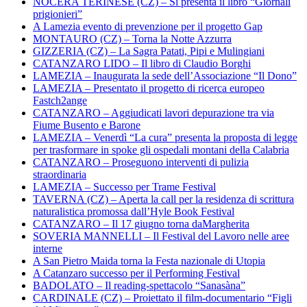
NOCERA TERINESE (CZ) – Si presenta il libro “Giornali
prigionieri”
A Lamezia evento di prevenzione per il progetto Gap
MONTAURO (CZ) – Torna la Notte Azzurra
GIZZERIA (CZ) – La Sagra Patati, Pipi e Mulingiani
CATANZARO LIDO – Il libro di Claudio Borghi
LAMEZIA – Inaugurata la sede dell’Associazione “Il Dono”
LAMEZIA – Presentato il progetto di ricerca europeo
Fastch2ange
CATANZARO – Aggiudicati lavori depurazione tra via
Fiume Busento e Barone
LAMEZIA – Venerdì “La cura” presenta la proposta di legge
per trasformare in spoke gli ospedali montani della Calabria
CATANZARO – Proseguono interventi di pulizia
straordinaria
LAMEZIA – Successo per Trame Festival
TAVERNA (CZ) – Aperta la call per la residenza di scrittura
naturalistica promossa dall’Hyle Book Festival
CATANZARO – Il 17 giugno torna daMargherita
SOVERIA MANNELLI – Il Festival del Lavoro nelle aree
interne
A San Pietro Maida torna la Festa nazionale di Utopia
A Catanzaro successo per il Performing Festival
BADOLATO – Il reading-spettacolo “Sanasàna”
CARDINALE (CZ) – Proiettato il film-documentario “Figli