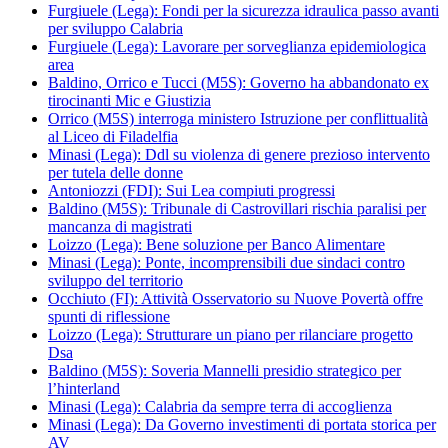
Furgiuele (Lega): Fondi per la sicurezza idraulica passo avanti
per sviluppo Calabria
Furgiuele (Lega): Lavorare per sorveglianza epidemiologica
area
Baldino, Orrico e Tucci (M5S): Governo ha abbandonato ex
tirocinanti Mic e Giustizia
Orrico (M5S) interroga ministero Istruzione per conflittualità
al Liceo di Filadelfia
Minasi (Lega): Ddl su violenza di genere prezioso intervento
per tutela delle donne
Antoniozzi (FDI): Sui Lea compiuti progressi
Baldino (M5S): Tribunale di Castrovillari rischia paralisi per
mancanza di magistrati
Loizzo (Lega): Bene soluzione per Banco Alimentare
Minasi (Lega): Ponte, incomprensibili due sindaci contro
sviluppo del territorio
Occhiuto (FI): Attività Osservatorio su Nuove Povertà offre
spunti di riflessione
Loizzo (Lega): Strutturare un piano per rilanciare progetto
Dsa
Baldino (M5S): Soveria Mannelli presidio strategico per
l’hinterland
Minasi (Lega): Calabria da sempre terra di accoglienza
Minasi (Lega): Da Governo investimenti di portata storica per
AV