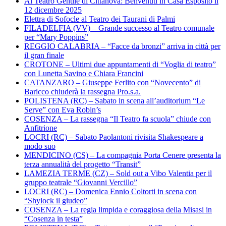
Al Teatro Gentile di Cittanova: Benvenuti in Casa Esposito il
12 dicembre 2025
Elettra di Sofocle al Teatro dei Taurani di Palmi
FILADELFIA (VV) – Grande successo al Teatro comunale
per “Mary Poppins”
REGGIO CALABRIA – “Facce da bronzi” arriva in città per
il gran finale
CROTONE – Ultimi due appuntamenti di “Voglia di teatro”
con Lunetta Savino e Chiara Francini
CATANZARO – Giuseppe Ferlito con “Novecento” di
Baricco chiuderà la rassegna Pro.s.a.
POLISTENA (RC) – Sabato in scena all’auditorium “Le
Serve” con Eva Robin’s
COSENZA – La rassegna “Il Teatro fa scuola” chiude con
Anfitrione
LOCRI (RC) – Sabato Paolantoni rivisita Shakespeare a
modo suo
MENDICINO (CS) – La compagnia Porta Cenere presenta la
terza annualità del progetto “Transit”
LAMEZIA TERME (CZ) – Sold out a Vibo Valentia per il
gruppo teatrale “Giovanni Vercillo”
LOCRI (RC) – Domenica Ennio Coltorti in scena con
“Shylock il giudeo”
COSENZA – La regia limpida e coraggiosa della Misasi in
“Cosenza in testa”