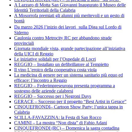
A Lazzaro di Motta San Giovanni Inaugurato il Museo delle
Identità Territoriali della Calabria
A Mosorrofa premiati gli alunni più meritevoli e un gesto di
bontà
Da marzo 2026 l’inizio dei lavori sulla Diga sul Lordo di
Siderno
Caulonia contro Metrocity RC per abbandono strade
provinciali
Giornata mondiale vista, grande partecipazione all’iniziativa
della UICI di Reggio
Le iniziative solidali per l’Ospedale di Locri
REGGIO – Installato un defibrillatore al Tempietto
Il vino L’eroico della cooperativa costa viola
La medicina di genere per un sistema sanitario più equo ed
efficace: l’incontro a Reggio
REGGIO – Federimpreseuropa presenta programma a
sostegno delle aziende calabresi
REGGIO – Successo per i Negroni Days
GERACE – Successo per il progetto “Best Artist in Gerace”
CINQUEFRONDI– Cartoon Show Party: l’unica tappa in
Calabria
SCILLA-FAVAZZINA: la Festa di San Rocco
CAMINI – La mostra “Non dista” di Fabio Adani
CINQUEFRONDI (RC) – Domenica la sagra contadina