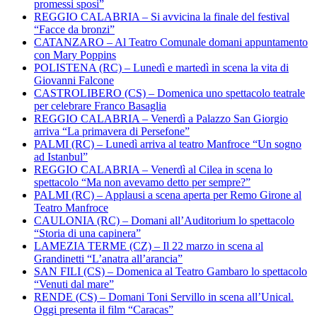
promessi sposi”
REGGIO CALABRIA – Si avvicina la finale del festival
“Facce da bronzi”
CATANZARO – Al Teatro Comunale domani appuntamento
con Mary Poppins
POLISTENA (RC) – Lunedì e martedì in scena la vita di
Giovanni Falcone
CASTROLIBERO (CS) – Domenica uno spettacolo teatrale
per celebrare Franco Basaglia
REGGIO CALABRIA – Venerdì a Palazzo San Giorgio
arriva “La primavera di Persefone”
PALMI (RC) – Lunedì arriva al teatro Manfroce “Un sogno
ad Istanbul”
REGGIO CALABRIA – Venerdì al Cilea in scena lo
spettacolo “Ma non avevamo detto per sempre?”
PALMI (RC) – Applausi a scena aperta per Remo Girone al
Teatro Manfroce
CAULONIA (RC) – Domani all’Auditorium lo spettacolo
“Storia di una capinera”
LAMEZIA TERME (CZ) – Il 22 marzo in scena al
Grandinetti “L’anatra all’arancia”
SAN FILI (CS) – Domenica al Teatro Gambaro lo spettacolo
“Venuti dal mare”
RENDE (CS) – Domani Toni Servillo in scena all’Unical.
Oggi presenta il film “Caracas”