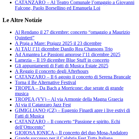
CATANZARO – Al Teatro Comunale l’omaggio a Giovanni
Falcone, Paolo Borsellino ed Emanuela Loi
Le Altre Notizie
Al Rendano il 27 dicembre: concerto “omaggio a Maurizio
Quintieri”
A Praja a Mare: Prajazz 2025 il 23 dicembre
Al TAU l’11 dicembre Danilo Rea Chansons Trio
Ad Amantea Le Passioni amorose l’11 dicembre 2025
Lamezia – Il 19 dicembre Blue Stuff in concerto
Gli appuntamenti di Fatti di Musica Estate 2025
A Reggio il concerto degli Afterhours
CATANZARO – Il 6 agosto il concerto di Serena Brancale
Torna il Be Alternative Festival
TROPEA – Da Bach a Morricone: due serate di grande
musica
TROPEA (VV) – Al via Armonie della Magna Graecia
Al via il Catanzaro Jazz Fest
GIMIGLIANO (CZ) – Eugenio Finardi apre i live estivi di
Fatti di Musica
CATANZARO – Il concerto “Passione e spirito. Echi
dell’Ottocento”
GIOIOSA IONICA – Il concerto del duo Mosa-Andaloro
Grande successo per il Calabria Fest Tutta Italiana