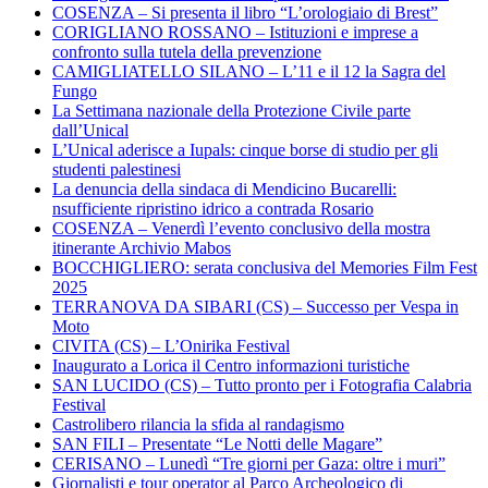
COSENZA – Si presenta il libro “L’orologiaio di Brest”
CORIGLIANO ROSSANO – Istituzioni e imprese a
confronto sulla tutela della prevenzione
CAMIGLIATELLO SILANO – L’11 e il 12 la Sagra del
Fungo
La Settimana nazionale della Protezione Civile parte
dall’Unical
L’Unical aderisce a Iupals: cinque borse di studio per gli
studenti palestinesi
La denuncia della sindaca di Mendicino Bucarelli:
nsufficiente ripristino idrico a contrada Rosario
COSENZA – Venerdì l’evento conclusivo della mostra
itinerante Archivio Mabos
BOCCHIGLIERO: serata conclusiva del Memories Film Fest
2025
TERRANOVA DA SIBARI (CS) – Successo per Vespa in
Moto
CIVITA (CS) – L’Onirika Festival
Inaugurato a Lorica il Centro informazioni turistiche
SAN LUCIDO (CS) – Tutto pronto per i Fotografia Calabria
Festival
Castrolibero rilancia la sfida al randagismo
SAN FILI – Presentate “Le Notti delle Magare”
CERISANO – Lunedì “Tre giorni per Gaza: oltre i muri”
Giornalisti e tour operator al Parco Archeologico di