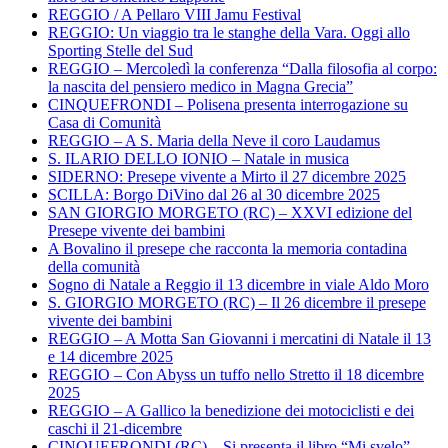
REGGIO / A Pellaro VIII Jamu Festival
REGGIO: Un viaggio tra le stanghe della Vara. Oggi allo
Sporting Stelle del Sud
REGGIO – Mercoledì la conferenza “Dalla filosofia al corpo:
la nascita del pensiero medico in Magna Grecia”
CINQUEFRONDI – Polisena presenta interrogazione su
Casa di Comunità
REGGIO – A S. Maria della Neve il coro Laudamus
S. ILARIO DELLO IONIO – Natale in musica
SIDERNO: Presepe vivente a Mirto il 27 dicembre 2025
SCILLA: Borgo DiVino dal 26 al 30 dicembre 2025
SAN GIORGIO MORGETO (RC) – XXVI edizione del
Presepe vivente dei bambini
A Bovalino il presepe che racconta la memoria contadina
della comunità
Sogno di Natale a Reggio il 13 dicembre in viale Aldo Moro
S. GIORGIO MORGETO (RC) – Il 26 dicembre il presepe
vivente dei bambini
REGGIO – A Motta San Giovanni i mercatini di Natale il 13
e 14 dicembre 2025
REGGIO – Con Abyss un tuffo nello Stretto il 18 dicembre
2025
REGGIO – A Gallico la benedizione dei motociclisti e dei
caschi il 21-dicembre
CINQUEFRONDI (RC) – Si presenta il libro “Mi svelo”