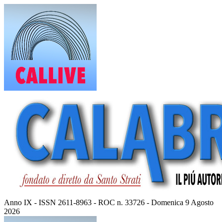
Vai
al
contenuto
Anno IX - ISSN 2611-8963 - ROC n. 33726 - Domenica 9 Agosto
2026