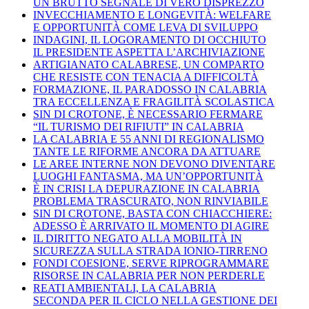
UN BRUTTO SEGNALE DI VERO DISPREZZO
INVECCHIAMENTO E LONGEVITÀ: WELFARE
E OPPORTUNITÀ COME LEVA DI SVILUPPO
INDAGINI, IL LOGORAMENTO DI OCCHIUTO
IL PRESIDENTE ASPETTA L’ARCHIVIAZIONE
ARTIGIANATO CALABRESE, UN COMPARTO
CHE RESISTE CON TENACIA A DIFFICOLTÀ
FORMAZIONE, IL PARADOSSO IN CALABRIA
TRA ECCELLENZA E FRAGILITÀ SCOLASTICA
SIN DI CROTONE, È NECESSARIO FERMARE
“IL TURISMO DEI RIFIUTI” IN CALABRIA
LA CALABRIA E 55 ANNI DI REGIONALISMO
TANTE LE RIFORME ANCORA DA ATTUARE
LE AREE INTERNE NON DEVONO DIVENTARE
LUOGHI FANTASMA, MA UN’OPPORTUNITÀ
È IN CRISI LA DEPURAZIONE IN CALABRIA
PROBLEMA TRASCURATO, NON RINVIABILE
SIN DI CROTONE, BASTA CON CHIACCHIERE:
ADESSO È ARRIVATO IL MOMENTO DI AGIRE
IL DIRITTO NEGATO ALLA MOBILITÀ IN
SICUREZZA SULLA STRADA IONIO-TIRRENO
FONDI COESIONE, SERVE RIPROGRAMMARE
RISORSE IN CALABRIA PER NON PERDERLE
REATI AMBIENTALI, LA CALABRIA
SECONDA PER IL CICLO NELLA GESTIONE DEI