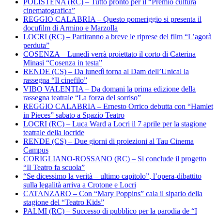
POLISTENA (RC) – Tutto pronto per il “Premio cultura
cinematografica”
REGGIO CALABRIA – Questo pomeriggio si presenta il
docufilm di Armino e Marzolla
LOCRI (RC) – Partiranno a breve le riprese del film “L’agorà
perduta”
COSENZA – Lunedì verrà proiettato il corto di Caterina
Minasi “Cosenza in testa”
RENDE (CS) – Da lunedì torna al Dam dell’Unical la
rassegna “Il cinefilo”
VIBO VALENTIA – Da domani la prima edizione della
rassegna teatrale “La forza del sorriso”
REGGIO CALABRIA – Ernesto Orrico debutta con “Hamlet
in Pieces” sabato a Spazio Teatro
LOCRI (RC) – Luca Ward a Locri il 7 aprile per la stagione
teatrale della locride
RENDE (CS) – Due giorni di proiezioni al Tau Cinema
Campus
CORIGLIANO-ROSSANO (RC) – Si conclude il progetto
“Il Teatro fa scuola”
“Se dicessimo la verità – ultimo capitolo”, l’opera-dibattito
sulla legalità arriva a Crotone e Locri
CATANZARO – Con “Mary Poppins” cala il sipario della
stagione del “Teatro Kids”
PALMI (RC) – Successo di pubblico per la parodia de “I