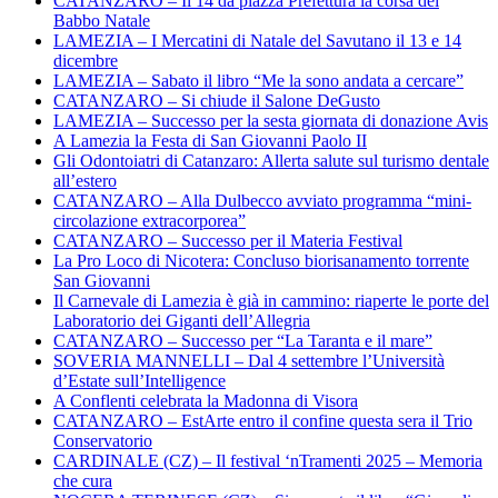
CATANZARO – Il 14 da piazza Prefettura la corsa dei
Babbo Natale
LAMEZIA – I Mercatini di Natale del Savutano il 13 e 14
dicembre
LAMEZIA – Sabato il libro “Me la sono andata a cercare”
CATANZARO – Si chiude il Salone DeGusto
LAMEZIA – Successo per la sesta giornata di donazione Avis
A Lamezia la Festa di San Giovanni Paolo II
Gli Odontoiatri di Catanzaro: Allerta salute sul turismo dentale
all’estero
CATANZARO – Alla Dulbecco avviato programma “mini-
circolazione extracorporea”
CATANZARO – Successo per il Materia Festival
La Pro Loco di Nicotera: Concluso biorisanamento torrente
San Giovanni
Il Carnevale di Lamezia è già in cammino: riaperte le porte del
Laboratorio dei Giganti dell’Allegria
CATANZARO – Successo per “La Taranta e il mare”
SOVERIA MANNELLI – Dal 4 settembre l’Università
d’Estate sull’Intelligence
A Conflenti celebrata la Madonna di Visora
CATANZARO – EstArte entro il confine questa sera il Trio
Conservatorio
CARDINALE (CZ) – Il festival ‘nTramenti 2025 – Memoria
che cura