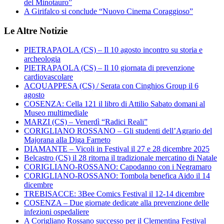
del Minotauro”
A Girifalco si conclude “Nuovo Cinema Coraggioso”
Le Altre Notizie
PIETRAPAOLA (CS) – Il 10 agosto incontro su storia e
archeologia
PIETRAPAOLA (CS) – Il 10 giornata di prevenzione
cardiovascolare
ACQUAPPESA (CS) / Serata con Cinghios Group il 6
agosto
COSENZA: Cella 121 il libro di Attilio Sabato domani al
Museo multimediale
MARZI (CS) – Venerdì “Radici Reali”
CORIGLIANO ROSSANO – Gli studenti dell’Agrario del
Majorana alla Diga Farneto
DIAMANTE – Vicoli in Festival il 27 e 28 dicembre 2025
Belcastro (CS) il 28 ritorna il tradizionale mercatino di Natale
CORIGLIANO-ROSSANO: Capodanno con i Negramaro
CORIGLIANO-ROSSANO: Tombola benefica Aido il 14
dicembre
TREBISACCE: 3Bee Comics Festival il 12-14 dicembre
COSENZA – Due giornate dedicate alla prevenzione delle
infezioni ospedaliere
A Corigliano Rossano successo per il Clementina Festival