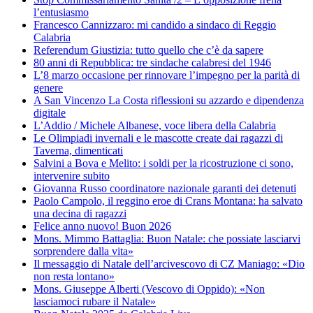
l’entusiasmo
Francesco Cannizzaro: mi candido a sindaco di Reggio
Calabria
Referendum Giustizia: tutto quello che c’è da sapere
80 anni di Repubblica: tre sindache calabresi del 1946
L’8 marzo occasione per rinnovare l’impegno per la parità di
genere
A San Vincenzo La Costa riflessioni su azzardo e dipendenza
digitale
L’Addio / Michele Albanese, voce libera della Calabria
Le Olimpiadi invernali e le mascotte create dai ragazzi di
Taverna, dimenticati
Salvini a Bova e Melito: i soldi per la ricostruzione ci sono,
intervenire subito
Giovanna Russo coordinatore nazionale garanti dei detenuti
Paolo Campolo, il reggino eroe di Crans Montana: ha salvato
una decina di ragazzi
Felice anno nuovo! Buon 2026
Mons. Mimmo Battaglia: Buon Natale: che possiate lasciarvi
sorprendere dalla vita»
Il messaggio di Natale dell’arcivescovo di CZ Maniago: «Dio
non resta lontano»
Mons. Giuseppe Alberti (Vescovo di Oppido): «Non
lasciamoci rubare il Natale»