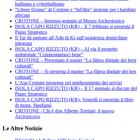
bullismo e cyberbullismo
“Libere Donne” di Crotone e “InOltre” insieme per i bambini
africani
CROTONE – Ingresso gratuito al Museo Archeologico
ISOLA CAPO RIZZUTO (KR) – Il 7 febbraio si presenta il
Piano Strategico
Il Tar dà ragione all’Adp di Kr sull’assistenza domiciliare
integrata
ISOLA CAPO RIZZUTO (KR) – Al via il progetto
ambientale “Compostiamoci bene”
CROTONE – Presentato il master “La filiera digitale dei beni
culturali”
CROTONE – Si presenta il master “La filiera digitale dei ben
culturali”
L’Asp Crotone prosegue nel miglioramento dei servizi
ISOLA CAPO RIZZUTO (KR) – Il 17 gennaio si discute del
Piano Strategico
ISOLA CAPO RIZZUTO (KR)- Venerdì si presenta il libro
di mons. Staglianò
CROTONE / Chi è don Alberto Torriani, il nuovo
Arcivescovo
Le Altre Notizie