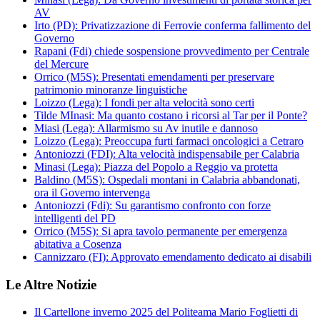
AV
Irto (PD): Privatizzazione di Ferrovie conferma fallimento del
Governo
Rapani (Fdi) chiede sospensione provvedimento per Centrale
del Mercure
Orrico (M5S): Presentati emendamenti per preservare
patrimonio minoranze linguistiche
Loizzo (Lega): I fondi per alta velocità sono certi
Tilde MInasi: Ma quanto costano i ricorsi al Tar per il Ponte?
Miasi (Lega): Allarmismo su Av inutile e dannoso
Loizzo (Lega): Preoccupa furti farmaci oncologici a Cetraro
Antoniozzi (FDI): Alta velocità indispensabile per Calabria
Minasi (Lega): Piazza del Popolo a Reggio va protetta
Baldino (M5S): Ospedali montani in Calabria abbandonati,
ora il Governo intervenga
Antoniozzi (Fdi): Su garantismo confronto con forze
intelligenti del PD
Orrico (M5S): Si apra tavolo permanente per emergenza
abitativa a Cosenza
Cannizzaro (FI): Approvato emendamento dedicato ai disabili
Le Altre Notizie
Il Cartellone inverno 2025 del Politeama Mario Foglietti di