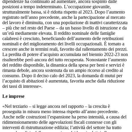
dipendenze ha continuato ad aumentare, ancora sospinto dalle
posizioni a tempo indeterminato. L’occupazione giovanile,
strutturalmente bassa, si è ridotta rispetto al 2023. Dopo l’aumento
registrato nell’anno precedente, anche la partecipazione al mercato
del lavoro è diminuita, con una popolazione di inattivi caratterizzata
– più che nel resto del Paese – da un basso livello di istruzione e da
un’età mediamente elevata. Il reddito nominale delle famiglie
calabresi è cresciuto, beneficiando dell’aumento delle retribuzioni
nominali e del miglioramento dei livelli occupazionali. È tornato a
crescere anche in termini reali, favorito dal rallentamento dei prezzi.
La perdita di potere d’acquisto accumulata nel biennio 2022-23 non
risulterebbe però ancora del tutto recuperata. Nonostante l’aumento
del reddito disponibile, la dinamica della spesa per beni e servizi è
rimasta debole, ancora sostenuta da un ampio ricorso al credito al
consumo. Dopo il deciso calo del 2023, la domanda di mutui per
l’acquisto di abitazioni è aumentata, favorita anche dalla riduzione
dei tassi di interesse».
Le imprese
«Nel terziario – si legge ancora nel rapporto – la crescita è
proseguita in misura meno intensa rispetto all’anno precedente.
Anche nelle costruzioni l’espansione ha perso intensità, a causa del
ridimensionamento delle agevolazioni fiscali connesse con gli
interventi di ristrutturazione edilizia; l’attività del settore ha tratto