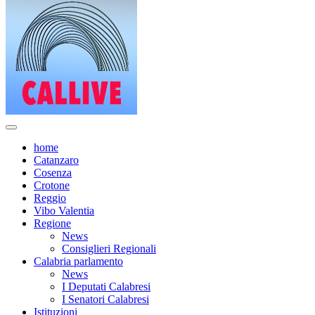
home
Catanzaro
Cosenza
Crotone
Reggio
Vibo Valentia
Regione
News
Consiglieri Regionali
Calabria parlamento
News
I Deputati Calabresi
I Senatori Calabresi
Istituzioni