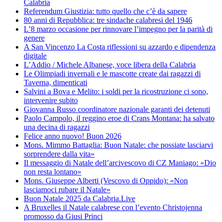
Calabria
Referendum Giustizia: tutto quello che c’è da sapere
80 anni di Repubblica: tre sindache calabresi del 1946
L’8 marzo occasione per rinnovare l’impegno per la parità di
genere
A San Vincenzo La Costa riflessioni su azzardo e dipendenza
digitale
L’Addio / Michele Albanese, voce libera della Calabria
Le Olimpiadi invernali e le mascotte create dai ragazzi di
Taverna, dimenticati
Salvini a Bova e Melito: i soldi per la ricostruzione ci sono,
intervenire subito
Giovanna Russo coordinatore nazionale garanti dei detenuti
Paolo Campolo, il reggino eroe di Crans Montana: ha salvato
una decina di ragazzi
Felice anno nuovo! Buon 2026
Mons. Mimmo Battaglia: Buon Natale: che possiate lasciarvi
sorprendere dalla vita»
Il messaggio di Natale dell’arcivescovo di CZ Maniago: «Dio
non resta lontano»
Mons. Giuseppe Alberti (Vescovo di Oppido): «Non
lasciamoci rubare il Natale»
Buon Natale 2025 da Calabria.Live
A Bruxelles il Natale calabrese con l’evento Christojenna
promosso da Giusi Princi