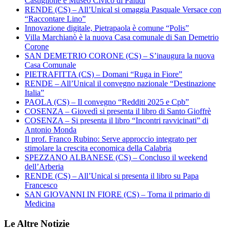
Castiglione e Museo Civico di Paludi
RENDE (CS) – All’Unical si omaggia Pasquale Versace con
“Raccontare Lino”
Innovazione digitale, Pietrapaola è comune “Polis”
Villa Marchianò è la nuova Casa comunale di San Demetrio
Corone
SAN DEMETRIO CORONE (CS) – S’inaugura la nuova
Casa Comunale
PIETRAFITTA (CS) – Domani “Ruga in Fiore”
RENDE – All’Unical il convegno nazionale “Destinazione
Italia”
PAOLA (CS) – Il convegno “Redditi 2025 e Cpb”
COSENZA – Giovedì si presenta il libro di Santo Gioffrè
COSENZA – Si presenta il libro “Incontri ravvicinati” di
Antonio Monda
Il prof. Franco Rubino: Serve approccio integrato per
stimolare la crescita economica della Calabria
SPEZZANO ALBANESE (CS) – Concluso il weekend
dell’Arberia
RENDE (CS) – All’Unical si presenta il libro su Papa
Francesco
SAN GIOVANNI IN FIORE (CS) – Torna il primario di
Medicina
Le Altre Notizie