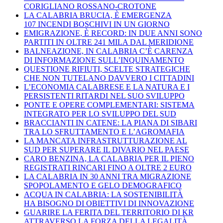
CORIGLIANO ROSSANO-CROTONE
LA CALABRIA BRUCIA, È EMERGENZA
107 INCENDI BOSCHIVI IN UN GIORNO
EMIGRAZIONE, È RECORD: IN DUE ANNI SONO
PARTITI IN OLTRE 241 MILA DAL MERIDIONE
BALNEAZIONE, IN CALABRIA C’È CARENZA
DI INFORMAZIONE SULL’INQUINAMENTO
QUESTIONE RIFIUTI, SCELTE STRATEGICHE
CHE NON TUTELANO DAVVERO I CITTADINI
L’ECONOMIA CALABRESE E LA NATURA E I
PERSISTENTI RITARDI NEL SUO SVILUPPO
PONTE E OPERE COMPLEMENTARI: SISTEMA
INTEGRATO PER LO SVILUPPO DEL SUD
BRACCIANTI IN CATENE: LA PIANA DI SIBARI
TRA LO SFRUTTAMENTO E L’AGROMAFIA
LA MANCATA INFRASTRUTTURAZIONE AL
SUD PER SUPERARE IL DIVARIO NEL PAESE
CARO BENZINA, LA CALABRIA PER IL PIENO
REGISTRATI RINCARI FINO A OLTRE 2 EURO
LA CALABRIA IN 30 ANNI TRA MIGRAZIONE
SPOPOLAMENTO E GELO DEMOGRAFICO
ACQUA IN CALABRIA: LA SOSTENIBILITÀ
HA BISOGNO DI OBIETTIVI DI INNOVAZIONE
GUARIRE LA FERITA DEL TERRITORIO DI KR
ATTRAVERSO LA FORZA DELLA LEGALITÀ