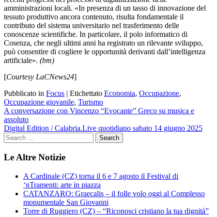
amministrazioni locali. «In presenza di un tasso di innovazione del
tessuto produttivo ancora contenuto, risulta fondamentale il
contributo del sistema universitario nel trasferimento delle
conoscenze scientifiche. In particolare, il polo informatico di
Cosenza, che negli ultimi anni ha registrato un rilevante sviluppo,
può consentire di cogliere le opportunità derivanti dall’intelligenza
artificiale».
(bm)
[
Courtesy LaCNews24
]
Pubblicato in
Focus
|
Etichettato
Economia
,
Occupazione
,
Occupazione giovanile
,
Turismo
Navigazione
A conversazione con Vincenzo “Evocante” Greco su musica e
assoluto
articoli
Digital Edition / Calabria.Live quotidiano sabato 14 giugno 2025
Le Altre Notizie
A Cardinale (CZ) torna il 6 e 7 agosto il Festival di
‘nTramenti: arte in piazza
CATANZARO: Graecalis – il folle volo oggi al Complesso
monumentale San Giovanni
Torre di Ruggiero (CZ) – “Riconosci cristiano la tua dignità”