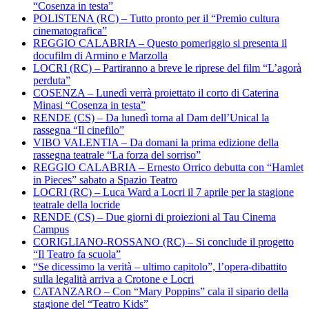
“Cosenza in testa”
POLISTENA (RC) – Tutto pronto per il “Premio cultura
cinematografica”
REGGIO CALABRIA – Questo pomeriggio si presenta il
docufilm di Armino e Marzolla
LOCRI (RC) – Partiranno a breve le riprese del film “L’agorà
perduta”
COSENZA – Lunedì verrà proiettato il corto di Caterina
Minasi “Cosenza in testa”
RENDE (CS) – Da lunedì torna al Dam dell’Unical la
rassegna “Il cinefilo”
VIBO VALENTIA – Da domani la prima edizione della
rassegna teatrale “La forza del sorriso”
REGGIO CALABRIA – Ernesto Orrico debutta con “Hamlet
in Pieces” sabato a Spazio Teatro
LOCRI (RC) – Luca Ward a Locri il 7 aprile per la stagione
teatrale della locride
RENDE (CS) – Due giorni di proiezioni al Tau Cinema
Campus
CORIGLIANO-ROSSANO (RC) – Si conclude il progetto
“Il Teatro fa scuola”
“Se dicessimo la verità – ultimo capitolo”, l’opera-dibattito
sulla legalità arriva a Crotone e Locri
CATANZARO – Con “Mary Poppins” cala il sipario della
stagione del “Teatro Kids”