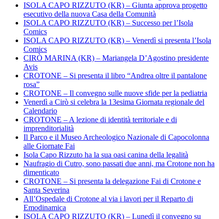
ISOLA CAPO RIZZUTO (KR) – Giunta approva progetto
esecutivo della nuova Casa della Comunità
ISOLA CAPO RIZZUTO (KR) – Successo per l’Isola
Comics
ISOLA CAPO RIZZUTO (KR) – Venerdì si presenta l’Isola
Comics
CIRÒ MARINA (KR) – Mariangela D’Agostino presidente
Avis
CROTONE – Si presenta il libro “Andrea oltre il pantalone
rosa”
CROTONE – Il convegno sulle nuove sfide per la pediatria
Venerdì a Cirò si celebra la 13esima Giornata regionale del
Calendario
CROTONE – A lezione di identità territoriale e di
imprenditorialità
Il Parco e il Museo Archeologico Nazionale di Capocolonna
alle Giornate Fai
Isola Capo Rizzuto ha la sua oasi canina della legalità
Naufragio di Cutro, sono passati due anni, ma Crotone non ha
dimenticato
CROTONE – Si presenta la delegazione Fai di Crotone e
Santa Severina
All’Ospedale di Crotone al via i lavori per il Reparto di
Emodinamica
ISOLA CAPO RIZZUTO (KR) – Lunedì il convegno su