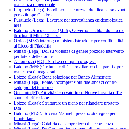
mancanza di personale
Furgiuele (Lega): Fondi per la sicurezza idraulica passo avanti
per sviluppo Calabria
Furgiuele (Lega): Lavorare per sorveglianza epidemiologica
area
Baldino, Orrico e Tucci (M5S): Governo ha abbandonato ex
tirocinanti Mic e Giustizia
Orrico (M5S) interroga ministero Istruzione per conflittualità
al Liceo di Filadelfia
Minasi (Lega): Ddl su violenza di genere prezioso intervento
per tutela delle donne
Antoniozzi (FDI): Sui Lea compiuti progressi
Baldino (M5S): Tribunale di Castrovillari rischia paralisi per
mancanza di magistrati
Loizzo (Lega): Bene soluzione per Banco Alimentare
Minasi (Lega): Ponte, incomprensibili due sindaci contro
sviluppo del territorio
Occhiuto (FI): Attività Osservatorio su Nuove Povertà offre
spunti di riflessione
Loizzo (Lega): Strutturare un piano per rilanciare progetto
Dsa
Baldino (M5S): Soveria Mannelli presidio strategico per
l’hinterland
Minasi (Lega): Calabria da sempre terra di accoglienza
Minasi (Lega): Da Governo investimenti di portata storica per