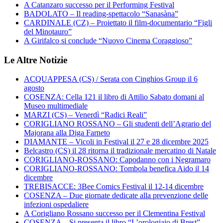
A Catanzaro successo per il Performing Festival
BADOLATO – Il reading-spettacolo “Sanasàna”
CARDINALE (CZ) – Proiettato il film-documentario “Figli
del Minotauro”
A Girifalco si conclude “Nuovo Cinema Coraggioso”
Le Altre Notizie
ACQUAPPESA (CS) / Serata con Cinghios Group il 6
agosto
COSENZA: Cella 121 il libro di Attilio Sabato domani al
Museo multimediale
MARZI (CS) – Venerdì “Radici Reali”
CORIGLIANO ROSSANO – Gli studenti dell’Agrario del
Majorana alla Diga Farneto
DIAMANTE – Vicoli in Festival il 27 e 28 dicembre 2025
Belcastro (CS) il 28 ritorna il tradizionale mercatino di Natale
CORIGLIANO-ROSSANO: Capodanno con i Negramaro
CORIGLIANO-ROSSANO: Tombola benefica Aido il 14
dicembre
TREBISACCE: 3Bee Comics Festival il 12-14 dicembre
COSENZA – Due giornate dedicate alla prevenzione delle
infezioni ospedaliere
A Corigliano Rossano successo per il Clementina Festival
COSENZA – Si presenta il libro “L’orologiaio di Brest”