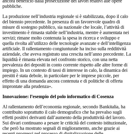
ancora beneficio dalla prosecuzione dei lavori relativi alle opere
pubbliche.
La produzione nell’industria regionale si è stabilizzata, dopo il calo
del biennio precedente. In presenza di un favorevole quadro di
misure di sostegno pubblico, sia nazionale che locale, l’attività di
investimento è rimasta stabile nell’industria, mentre è aumentata nei
servizi; rimane molto contenuta la spesa in ricerca e sviluppo e
quella rivolta all’utilizzo delle tecnologie avanzate e dell’intelligenza
artificiale. Il rallentamento congiunturale ha inciso sulla redditività
aziendale, che aveva registrato una crescita nell’anno precedente. La
liquidità è rimasta elevata nel confronto storico, con una netta
prevalenza dei depositi in conto corrente rispetto alle altre forme di
impiego. In un contesto di tassi di interesse in calo, la dinamica dei
prestiti è stata debole, in particolare per le imprese piccole, per
effetto di una domanda ancora contenuta e di politiche di offerta
improntate alla prudenza».
Innovazione: l’esempio del polo informatico di Cosenza
Al rallentamento dell’economia regionale, secondo Bankitalia, ha
contribuito soprattutto il calo demografico che ha prevalso sugli
effetti positivi derivanti dall’aumento della produttività del lavoro.
Sui divari continuano a pesare le criticità del contesto istituzionale,
che però ha mostrato segnali di miglioramento, anche grazie ai
recenti progressi nel processo di digitalizzazione delle