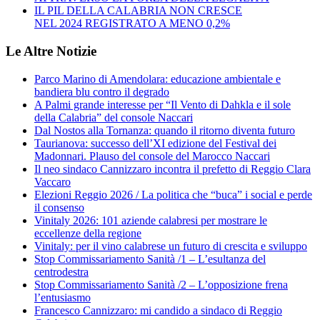
IL PIL DELLA CALABRIA NON CRESCE
NEL 2024 REGISTRATO A MENO 0,2%
Le Altre Notizie
Parco Marino di Amendolara: educazione ambientale e
bandiera blu contro il degrado
A Palmi grande interesse per “Il Vento di Dahkla e il sole
della Calabria” del console Naccari
Dal Nostos alla Tornanza: quando il ritorno diventa futuro
Taurianova: successo dell’XI edizione del Festival dei
Madonnari. Plauso del console del Marocco Naccari
Il neo sindaco Cannizzaro incontra il prefetto di Reggio Clara
Vaccaro
Elezioni Reggio 2026 / La politica che “buca” i social e perde
il consenso
Vinitaly 2026: 101 aziende calabresi per mostrare le
eccellenze della regione
Vinitaly: per il vino calabrese un futuro di crescita e sviluppo
Stop Commissariamento Sanità /1 – L’esultanza del
centrodestra
Stop Commissariamento Sanità /2 – L’opposizione frena
l’entusiasmo
Francesco Cannizzaro: mi candido a sindaco di Reggio