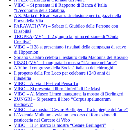
VIBO – Si presenta il il Rapporto di Banca d’Italia
“L’economia della Calabria.
A S. Maria di Ricadi vacanza-inclusione per i ragazzi della
Forza della Vita
PARAVATI (VV) – Sabato il Giubileo delle Persone con
Disabilità
TROPEA (VV) – Il 2 giugno la prima edizione di “Onda
Creativa”
VIBO – Il 28 si presentano i risultati della campagna di scavo
di Hipponion
Soriano Calabro celebra il restauro della Madonna del Rosario
PIZZO (VV) – Inaugurata la mostra “L’amore nell’arte”
A Vibo il congresso della Società italiana dei chirurghi
Il progetto della Pro Loco per celebrare i 243 anni di
Filadelfia
VIBO – Al via il Festival Pensa Tu
VIBO – Si presenta il libro “Inferi” di De Masi
VIBO – Al Museo Lìmen inaugurata la mostra di Berlingeri
ZUNGRI – Si presenta il libro “Corpus speluncarum
medioevi”
VIBO – La mostra “Cesare Berlingeri. Tra le pieghe dell’arte”
L’Azienda Mulinum avvia un percorso di formazione di
pasticceria nel Carcere di Vibo
VIBO – Il 14 marzo la mostra “Cesare Berlingeri”