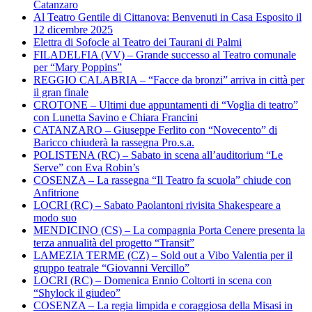
Catanzaro
Al Teatro Gentile di Cittanova: Benvenuti in Casa Esposito il
12 dicembre 2025
Elettra di Sofocle al Teatro dei Taurani di Palmi
FILADELFIA (VV) – Grande successo al Teatro comunale
per “Mary Poppins”
REGGIO CALABRIA – “Facce da bronzi” arriva in città per
il gran finale
CROTONE – Ultimi due appuntamenti di “Voglia di teatro”
con Lunetta Savino e Chiara Francini
CATANZARO – Giuseppe Ferlito con “Novecento” di
Baricco chiuderà la rassegna Pro.s.a.
POLISTENA (RC) – Sabato in scena all’auditorium “Le
Serve” con Eva Robin’s
COSENZA – La rassegna “Il Teatro fa scuola” chiude con
Anfitrione
LOCRI (RC) – Sabato Paolantoni rivisita Shakespeare a
modo suo
MENDICINO (CS) – La compagnia Porta Cenere presenta la
terza annualità del progetto “Transit”
LAMEZIA TERME (CZ) – Sold out a Vibo Valentia per il
gruppo teatrale “Giovanni Vercillo”
LOCRI (RC) – Domenica Ennio Coltorti in scena con
“Shylock il giudeo”
COSENZA – La regia limpida e coraggiosa della Misasi in