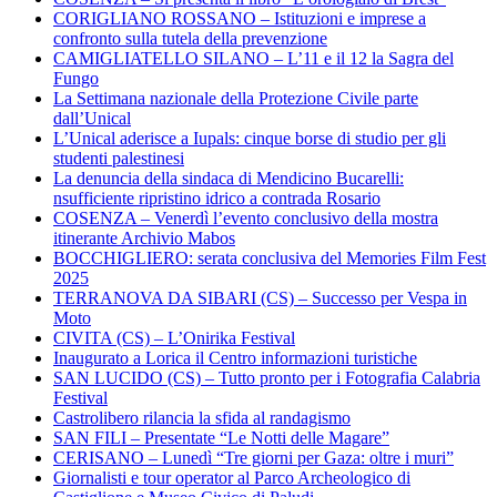
CORIGLIANO ROSSANO – Istituzioni e imprese a
confronto sulla tutela della prevenzione
CAMIGLIATELLO SILANO – L’11 e il 12 la Sagra del
Fungo
La Settimana nazionale della Protezione Civile parte
dall’Unical
L’Unical aderisce a Iupals: cinque borse di studio per gli
studenti palestinesi
La denuncia della sindaca di Mendicino Bucarelli:
nsufficiente ripristino idrico a contrada Rosario
COSENZA – Venerdì l’evento conclusivo della mostra
itinerante Archivio Mabos
BOCCHIGLIERO: serata conclusiva del Memories Film Fest
2025
TERRANOVA DA SIBARI (CS) – Successo per Vespa in
Moto
CIVITA (CS) – L’Onirika Festival
Inaugurato a Lorica il Centro informazioni turistiche
SAN LUCIDO (CS) – Tutto pronto per i Fotografia Calabria
Festival
Castrolibero rilancia la sfida al randagismo
SAN FILI – Presentate “Le Notti delle Magare”
CERISANO – Lunedì “Tre giorni per Gaza: oltre i muri”
Giornalisti e tour operator al Parco Archeologico di