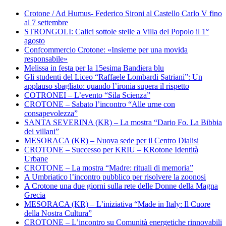
Crotone / Ad Humus- Federico Sironi al Castello Carlo V fino
al 7 settembre
STRONGOLI: Calici sottole stelle a Villa del Popolo il 1°
agosto
Confcommercio Crotone: «Insieme per una movida
responsabile»
Melissa in festa per la 15esima Bandiera blu
Gli studenti del Liceo “Raffaele Lombardi Satriani”: Un
applauso sbagliato: quando l’ironia supera il rispetto
COTRONEI – L’evento “Sila Scienza”
CROTONE – Sabato l’incontro “Alle urne con
consapevolezza”
SANTA SEVERINA (KR) – La mostra “Dario Fo. La Bibbia
dei villani”
MESORACA (KR) – Nuova sede per il Centro Dialisi
CROTONE – Successo per KRIU – KRotone Identità
Urbane
CROTONE – La mostra “Madre: rituali di memoria”
A Umbriatico l’incontro pubblico per risolvere la zoonosi
A Crotone una due giorni sulla rete delle Donne della Magna
Grecia
MESORACA (KR) – L’iniziativa “Made in Italy: Il Cuore
della Nostra Cultura”
CROTONE – L’incontro su Comunità energetiche rinnovabili