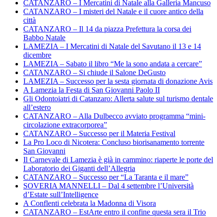
CATANZARO – I Mercatini di Natale alla Galleria Mancuso
CATANZARO – I misteri del Natale e il cuore antico della
città
CATANZARO – Il 14 da piazza Prefettura la corsa dei
Babbo Natale
LAMEZIA – I Mercatini di Natale del Savutano il 13 e 14
dicembre
LAMEZIA – Sabato il libro “Me la sono andata a cercare”
CATANZARO – Si chiude il Salone DeGusto
LAMEZIA – Successo per la sesta giornata di donazione Avis
A Lamezia la Festa di San Giovanni Paolo II
Gli Odontoiatri di Catanzaro: Allerta salute sul turismo dentale
all’estero
CATANZARO – Alla Dulbecco avviato programma “mini-
circolazione extracorporea”
CATANZARO – Successo per il Materia Festival
La Pro Loco di Nicotera: Concluso biorisanamento torrente
San Giovanni
Il Carnevale di Lamezia è già in cammino: riaperte le porte del
Laboratorio dei Giganti dell’Allegria
CATANZARO – Successo per “La Taranta e il mare”
SOVERIA MANNELLI – Dal 4 settembre l’Università
d’Estate sull’Intelligence
A Conflenti celebrata la Madonna di Visora
CATANZARO – EstArte entro il confine questa sera il Trio