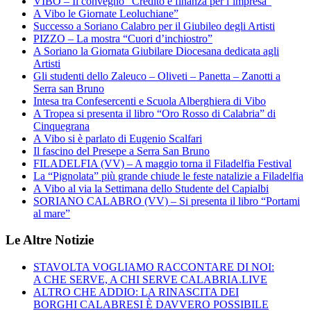
VIBO – Il convegno “Credito e finanza per l’impresa”
A Vibo le Giornate Leoluchiane”
Successo a Soriano Calabro per il Giubileo degli Artisti
PIZZO – La mostra “Cuori d’inchiostro”
A Soriano la Giornata Giubilare Diocesana dedicata agli
Artisti
Gli studenti dello Zaleuco – Oliveti – Panetta – Zanotti a
Serra san Bruno
Intesa tra Confesercenti e Scuola Alberghiera di Vibo
A Tropea si presenta il libro “Oro Rosso di Calabria” di
Cinquegrana
A Vibo si è parlato di Eugenio Scalfari
Il fascino del Presepe a Serra San Bruno
FILADELFIA (VV) – A maggio torna il Filadelfia Festival
La “Pignolata” più grande chiude le feste natalizie a Filadelfia
A Vibo al via la Settimana dello Studente del Capialbi
SORIANO CALABRO (VV) – Si presenta il libro “Portami
al mare”
Le Altre Notizie
STAVOLTA VOGLIAMO RACCONTARE DI NOI:
A CHE SERVE, A CHI SERVE CALABRIA.LIVE
ALTRO CHE ADDIO: LA RINASCITA DEI
BORGHI CALABRESI È DAVVERO POSSIBILE