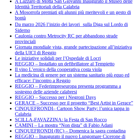
A Lazzaro di Motta San Giovanni Inaugurato il Museo delle
Identità Territoriali della Calabria
A Mosorrofa premiati gli alunni più meritevoli e un gesto di
bontà
Da marzo 2026 l’inizio dei lavori sulla Diga sul Lordo di
Siderno
Caulonia contro Metrocity RC per abbandono strade
provinciali
Giornata mondiale vista, grande partecipazione all’iniziativa
della UICI di Reggio
Le iniziative solidali per l’Ospedale di Locri
REGGIO – Installato un defibrillatore al Tempietto
Il vino L’eroico della cooperativa costa viola
La medicina di genere per un sistema sanitario più equo ed
efficace: l’incontro a Reggio
REGGIO – Federimpreseuropa presenta programma a
sostegno delle aziende calabresi
REGGIO – Successo per i Negroni Days
GERACE – Successo per il progetto “Best Artist in Gerace”
CINQUEFRONDI– Cartoon Show Party: l’unica tappa in
Calabria
SCILLA-FAVAZZINA: la Festa di San Rocco
CAMINI – La mostra “Non dista” di Fabio Adani
CINQUEFRONDI (RC) – Domenica la sagra contadina
REGGIO – Inaugurato il nuovo Lungomare Cicerone di