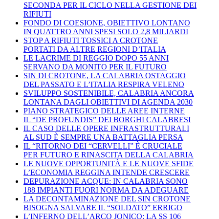
SECONDA PER IL CICLO NELLA GESTIONE DEI
RIFIUTI
FONDO DI COESIONE, OBIETTIVO LONTANO
IN QUATTRO ANNI SPESI SOLO 2,8 MILIARDI
STOP A RIFIUTI TOSSICI A CROTONE
PORTATI DA ALTRE REGIONI D’ITALIA
LE LACRIME DI REGGIO DOPO 55 ANNI
SERVANO DA MONITO PER IL FUTURO
SIN DI CROTONE, LA CALABRIA OSTAGGIO
DEL PASSATO E L’ITALIA RESPIRA VELENO
SVILUPPO SOSTENIBILE, CALABRIA ANCORA
LONTANA DAGLI OBIETTIVI DI AGENDA 2030
PIANO STRATEGICO DELLE AREE INTERNE
IL “DE PROFUNDIS” DEI BORGHI CALABRESI
IL CASO DELLE OPERE INFRASTRUTTURALI
AL SUD È SEMPRE UNA BATTAGLIA PERSA
IL “RITORNO DEI “CERVELLI” È CRUCIALE
PER FUTURO E RINASCITA DELLA CALABRIA
LE NUOVE OPPORTUNITÀ E LE NUOVE SFIDE
L’ECONOMIA REGGINA INTENDE CRESCERE
DEPURAZIONE ACQUE: IN CALABRIA SONO
188 IMPIANTI FUORI NORMA DA ADEGUARE
LA DECONTAMINAZIONE DEL SIN CROTONE
BISOGNA SALVARE IL “SOLDATO” ERRIGO
L’INFERNO DELL’ARCO JONICO: LA SS 106