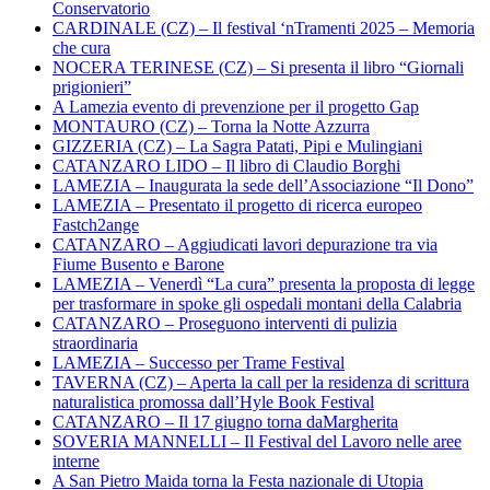
Conservatorio
CARDINALE (CZ) – Il festival ‘nTramenti 2025 – Memoria
che cura
NOCERA TERINESE (CZ) – Si presenta il libro “Giornali
prigionieri”
A Lamezia evento di prevenzione per il progetto Gap
MONTAURO (CZ) – Torna la Notte Azzurra
GIZZERIA (CZ) – La Sagra Patati, Pipi e Mulingiani
CATANZARO LIDO – Il libro di Claudio Borghi
LAMEZIA – Inaugurata la sede dell’Associazione “Il Dono”
LAMEZIA – Presentato il progetto di ricerca europeo
Fastch2ange
CATANZARO – Aggiudicati lavori depurazione tra via
Fiume Busento e Barone
LAMEZIA – Venerdì “La cura” presenta la proposta di legge
per trasformare in spoke gli ospedali montani della Calabria
CATANZARO – Proseguono interventi di pulizia
straordinaria
LAMEZIA – Successo per Trame Festival
TAVERNA (CZ) – Aperta la call per la residenza di scrittura
naturalistica promossa dall’Hyle Book Festival
CATANZARO – Il 17 giugno torna daMargherita
SOVERIA MANNELLI – Il Festival del Lavoro nelle aree
interne
A San Pietro Maida torna la Festa nazionale di Utopia