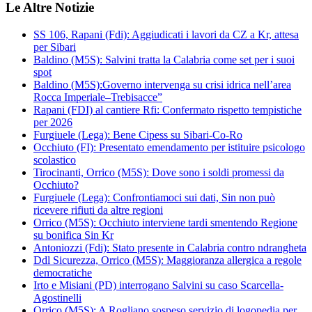
Le Altre Notizie
SS 106, Rapani (Fdi): Aggiudicati i lavori da CZ a Kr, attesa
per Sibari
Baldino (M5S): Salvini tratta la Calabria come set per i suoi
spot
Baldino (M5S):Governo intervenga su crisi idrica nell’area
Rocca Imperiale–Trebisacce”
Rapani (FDI) al cantiere Rfi: Confermato rispetto tempistiche
per 2026
Furgiuele (Lega): Bene Cipess su Sibari-Co-Ro
Occhiuto (FI): Presentato emendamento per istituire psicologo
scolastico
Tirocinanti, Orrico (M5S): Dove sono i soldi promessi da
Occhiuto?
Furgiuele (Lega): Confrontiamoci sui dati, Sin non può
ricevere rifiuti da altre regioni
Orrico (M5S): Occhiuto interviene tardi smentendo Regione
su bonifica Sin Kr
Antoniozzi (Fdi): Stato presente in Calabria contro ndrangheta
Ddl Sicurezza, Orrico (M5S): Maggioranza allergica a regole
democratiche
Irto e Misiani (PD) interrogano Salvini su caso Scarcella-
Agostinelli
Orrico (M5S): A Rogliano sospeso servizio di logopedia per