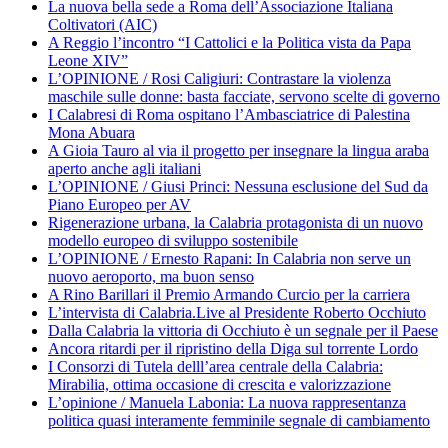
La nuova bella sede a Roma dell’Associazione Italiana
Coltivatori (AIC)
A Reggio l’incontro “I Cattolici e la Politica vista da Papa
Leone XIV”
L’OPINIONE / Rosi Caligiuri: Contrastare la violenza
maschile sulle donne: basta facciate, servono scelte di governo
I Calabresi di Roma ospitano l’Ambasciatrice di Palestina
Mona Abuara
A Gioia Tauro al via il progetto per insegnare la lingua araba
aperto anche agli italiani
L’OPINIONE / Giusi Princi: Nessuna esclusione del Sud da
Piano Europeo per AV
Rigenerazione urbana, la Calabria protagonista di un nuovo
modello europeo di sviluppo sostenibile
L’OPINIONE / Ernesto Rapani: In Calabria non serve un
nuovo aeroporto, ma buon senso
A Rino Barillari il Premio Armando Curcio per la carriera
L’intervista di Calabria.Live al Presidente Roberto Occhiuto
Dalla Calabria la vittoria di Occhiuto è un segnale per il Paese
Ancora ritardi per il ripristino della Diga sul torrente Lordo
I Consorzi di Tutela delll’area centrale della Calabria:
Mirabilia, ottima occasione di crescita e valorizzazione
L’opinione / Manuela Labonia: La nuova rappresentanza
politica quasi interamente femminile segnale di cambiamento