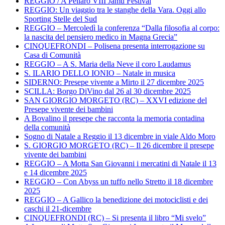
REGGIO / A Pellaro VIII Jamu Festival
REGGIO: Un viaggio tra le stanghe della Vara. Oggi allo
Sporting Stelle del Sud
REGGIO – Mercoledì la conferenza “Dalla filosofia al corpo:
la nascita del pensiero medico in Magna Grecia”
CINQUEFRONDI – Polisena presenta interrogazione su
Casa di Comunità
REGGIO – A S. Maria della Neve il coro Laudamus
S. ILARIO DELLO IONIO – Natale in musica
SIDERNO: Presepe vivente a Mirto il 27 dicembre 2025
SCILLA: Borgo DiVino dal 26 al 30 dicembre 2025
SAN GIORGIO MORGETO (RC) – XXVI edizione del
Presepe vivente dei bambini
A Bovalino il presepe che racconta la memoria contadina
della comunità
Sogno di Natale a Reggio il 13 dicembre in viale Aldo Moro
S. GIORGIO MORGETO (RC) – Il 26 dicembre il presepe
vivente dei bambini
REGGIO – A Motta San Giovanni i mercatini di Natale il 13
e 14 dicembre 2025
REGGIO – Con Abyss un tuffo nello Stretto il 18 dicembre
2025
REGGIO – A Gallico la benedizione dei motociclisti e dei
caschi il 21-dicembre
CINQUEFRONDI (RC) – Si presenta il libro “Mi svelo”