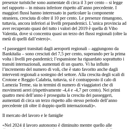
presenze turistiche sono aumentate di circa il 3 per cento – si legge
nel rapporto – in misura inferiore rispetto all’anno precedente. I
maggiori flussi hanno interessato in particolare la componente
straniera, cresciuta di oltre il 10 per cento. Le presenze rimangono,
tuttavia, ancora inferiori ai livelli prepandemici. L’unica provincia ad
aver recuperato quasi del tutto i valori del 2019 è quella di Vibo
Valentia, dove si concentra quasi un terzo dei flussi regionali (oltre la
metà di quelli dall’estero)».
«I passeggeri transitati dagli aeroporti regionali – aggiungono da
Bankitalia – sono cresciuti del 7,5 per cento, superando per la prima
volta i livelli pre-pandemici; l’espansione ha riguardato soprattutto i
transiti internazionali, aumentati di un quarto. Vi ha influito
l’incremento del numero di voli, che è stato favorito anche dagli
interventi regionali a sostegno del settore. Alla crescita degli scali di
Crotone e Reggio Calabria, tuttavia, si è contrapposto il calo di
Lamezia Terme, sia in termini di numero di viaggiatori che di
movimenti aerei (rispettivamente -4,4 e -4,7 per cento). Nei primi
quattro mesi dell’anno è proseguita la crescita dei passeggeri,
aumentati di circa un terzo rispetto allo stesso periodo dell’anno
precedente (di oltre il doppio quelli internazionali)».
Il mercato del lavoro e le famiglie
«Nel 2024 il lavoro autonomo è diminuito mentre quello alle