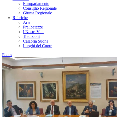
Europarlamento
Consiglio Regionale
Giunta Regionale
Rubriche
Arte
Prelibatezze
I Nostri Vini
Tradizioni
Calabria Suona
Luoghi del Cuore
Focus