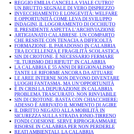
REGGIO EMILIA CANCELLA VIALE CUTRO?
UN BRUTTO SEGNALE DI VERO DISPREZZO
INVECCHIAMENTO E LONGEVITÀ: WELFARE
E OPPORTUNITÀ COME LEVA DI SVILUPPO
INDAGINI, IL LOGORAMENTO DI OCCHIUTO
IL PRESIDENTE ASPETTA L’ARCHIVIAZIONE
ARTIGIANATO CALABRESE, UN COMPARTO
CHE RESISTE CON TENACIA A DIFFICOLTÀ
FORMAZIONE, IL PARADOSSO IN CALABRIA
TRA ECCELLENZA E FRAGILITÀ SCOLASTICA
SIN DI CROTONE, È NECESSARIO FERMARE
“IL TURISMO DEI RIFIUTI” IN CALABRIA
LA CALABRIA E 55 ANNI DI REGIONALISMO
TANTE LE RIFORME ANCORA DA ATTUARE
LE AREE INTERNE NON DEVONO DIVENTARE
LUOGHI FANTASMA, MA UN’OPPORTUNITÀ
È IN CRISI LA DEPURAZIONE IN CALABRIA
PROBLEMA TRASCURATO, NON RINVIABILE
SIN DI CROTONE, BASTA CON CHIACCHIERE:
ADESSO È ARRIVATO IL MOMENTO DI AGIRE
IL DIRITTO NEGATO ALLA MOBILITÀ IN
SICUREZZA SULLA STRADA IONIO-TIRRENO
FONDI COESIONE, SERVE RIPROGRAMMARE
RISORSE IN CALABRIA PER NON PERDERLE
REATI AMBIENTALI, LA CALABRIA