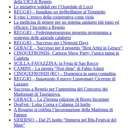
della UICI di Reggio
Le iniziative solidali per l’Ospedale di Locri
REGGIO – Installato un defibrillatore al Tempietto
Il vino L’eroico della cooperativa costa viola
La medicina di genere per un sistema sanitario più equo ed
efficace: l’incontro a Reggio
REGGIO – Federimpreseuropa presenta programma a
sostegno delle aziende calabresi
REGGIO – Successo per i Negroni Days
GERACE – Successo per il progetto “Best Artist in Gerace”
CINQUEFRONDI– Cartoon Show Party: l’unica tappa in
Calabria
SCILLA-FAVAZZINA: la Festa di San Rocco
CAMINI – La mostra “Non dista” di Fabio Adani
CINQUEFRONDI (RC) – Domenica la sagra contadina
REGGIO – Inaugurato il nuovo Lungomare Cicerone di
Lazzaro
Successo a Reggio per l’anteprima del Concorso dei
Madonnari di Taurianova.
GERACE – La 25esima edizione di Borgo Incantato
DeaFest / Luisa Corna a Calanna 24 luglio
A Rosarno si celebra l’incoronazione della Madonna di
Patmos
SIDERNO – Dal 25 luglio “Immersi nel Blu-Festival del
Mare”