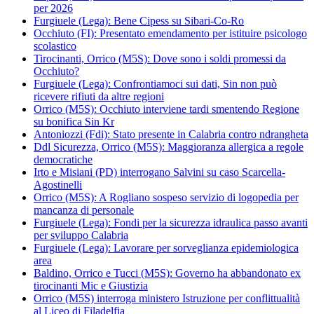
per 2026
Furgiuele (Lega): Bene Cipess su Sibari-Co-Ro
Occhiuto (FI): Presentato emendamento per istituire psicologo
scolastico
Tirocinanti, Orrico (M5S): Dove sono i soldi promessi da
Occhiuto?
Furgiuele (Lega): Confrontiamoci sui dati, Sin non può
ricevere rifiuti da altre regioni
Orrico (M5S): Occhiuto interviene tardi smentendo Regione
su bonifica Sin Kr
Antoniozzi (Fdi): Stato presente in Calabria contro ndrangheta
Ddl Sicurezza, Orrico (M5S): Maggioranza allergica a regole
democratiche
Irto e Misiani (PD) interrogano Salvini su caso Scarcella-
Agostinelli
Orrico (M5S): A Rogliano sospeso servizio di logopedia per
mancanza di personale
Furgiuele (Lega): Fondi per la sicurezza idraulica passo avanti
per sviluppo Calabria
Furgiuele (Lega): Lavorare per sorveglianza epidemiologica
area
Baldino, Orrico e Tucci (M5S): Governo ha abbandonato ex
tirocinanti Mic e Giustizia
Orrico (M5S) interroga ministero Istruzione per conflittualità
al Liceo di Filadelfia