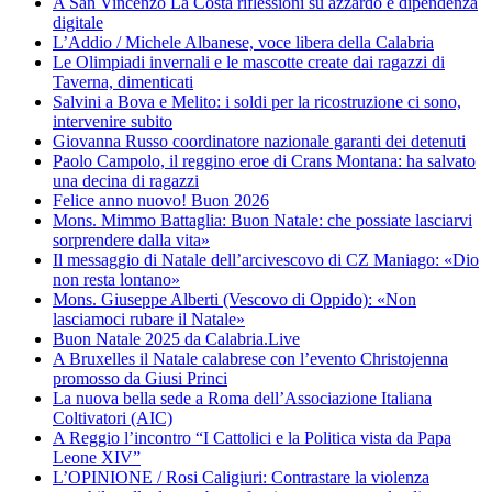
A San Vincenzo La Costa riflessioni su azzardo e dipendenza
digitale
L’Addio / Michele Albanese, voce libera della Calabria
Le Olimpiadi invernali e le mascotte create dai ragazzi di
Taverna, dimenticati
Salvini a Bova e Melito: i soldi per la ricostruzione ci sono,
intervenire subito
Giovanna Russo coordinatore nazionale garanti dei detenuti
Paolo Campolo, il reggino eroe di Crans Montana: ha salvato
una decina di ragazzi
Felice anno nuovo! Buon 2026
Mons. Mimmo Battaglia: Buon Natale: che possiate lasciarvi
sorprendere dalla vita»
Il messaggio di Natale dell’arcivescovo di CZ Maniago: «Dio
non resta lontano»
Mons. Giuseppe Alberti (Vescovo di Oppido): «Non
lasciamoci rubare il Natale»
Buon Natale 2025 da Calabria.Live
A Bruxelles il Natale calabrese con l’evento Christojenna
promosso da Giusi Princi
La nuova bella sede a Roma dell’Associazione Italiana
Coltivatori (AIC)
A Reggio l’incontro “I Cattolici e la Politica vista da Papa
Leone XIV”
L’OPINIONE / Rosi Caligiuri: Contrastare la violenza