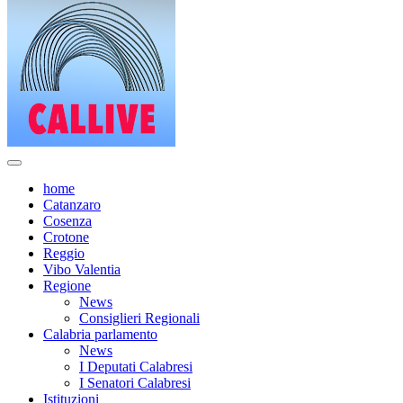
home
Catanzaro
Cosenza
Crotone
Reggio
Vibo Valentia
Regione
News
Consiglieri Regionali
Calabria parlamento
News
I Deputati Calabresi
I Senatori Calabresi
Istituzioni