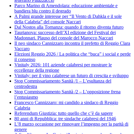
letterario Palazzaccio
Parco Marino di Amendolara: educazione ambientale e
bandiera blu contro il degrado
A Palmi grande interesse per “Il Vento di Dahkla e il sole
della Calabria” del console Naccari
Dal Nostos alla Tornanza: quando il ritorno diventa futuro
Taurianova: successo dell’XI edizione del Festival dei
Madonnari. Plauso del console del Marocco Naccari
Il neo sindaco Cannizzaro incontra il prefetto di Reggio Clara
Vaccaro
Elezioni Reggio 2026 / La politica che “buca” i social e perde
il consenso
Vinitaly 2026: 101 aziende calabresi per mostrare le
eccellenze della regione
Vinitaly: per il vino calabrese un futuro di crescita e sviluppo
Stop Commissariamento Sanità /1 – L’esultanza del
centrodestra
Stop Commissariamento Sanità /2 – L’opposizione frena
l’entusiasmo
Francesco Cannizzaro: mi candido a sindaco di Reggio
Calabria
Referendum Giustizia: tutto quello che c’è da sapere
80 anni di Repubblica: tre sindache calabresi del 1946
L’8 marzo occasione per rinnovare l’impegno per la parità di
genere