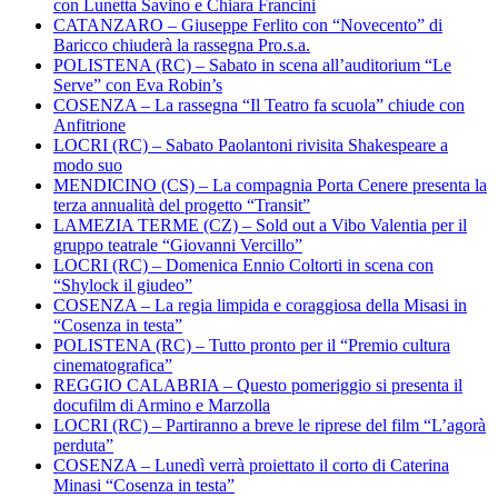
con Lunetta Savino e Chiara Francini
CATANZARO – Giuseppe Ferlito con “Novecento” di
Baricco chiuderà la rassegna Pro.s.a.
POLISTENA (RC) – Sabato in scena all’auditorium “Le
Serve” con Eva Robin’s
COSENZA – La rassegna “Il Teatro fa scuola” chiude con
Anfitrione
LOCRI (RC) – Sabato Paolantoni rivisita Shakespeare a
modo suo
MENDICINO (CS) – La compagnia Porta Cenere presenta la
terza annualità del progetto “Transit”
LAMEZIA TERME (CZ) – Sold out a Vibo Valentia per il
gruppo teatrale “Giovanni Vercillo”
LOCRI (RC) – Domenica Ennio Coltorti in scena con
“Shylock il giudeo”
COSENZA – La regia limpida e coraggiosa della Misasi in
“Cosenza in testa”
POLISTENA (RC) – Tutto pronto per il “Premio cultura
cinematografica”
REGGIO CALABRIA – Questo pomeriggio si presenta il
docufilm di Armino e Marzolla
LOCRI (RC) – Partiranno a breve le riprese del film “L’agorà
perduta”
COSENZA – Lunedì verrà proiettato il corto di Caterina
Minasi “Cosenza in testa”