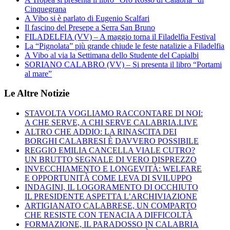
Cinquegrana
A Vibo si è parlato di Eugenio Scalfari
Il fascino del Presepe a Serra San Bruno
FILADELFIA (VV) – A maggio torna il Filadelfia Festival
La “Pignolata” più grande chiude le feste natalizie a Filadelfia
A Vibo al via la Settimana dello Studente del Capialbi
SORIANO CALABRO (VV) – Si presenta il libro “Portami
al mare”
Le Altre Notizie
STAVOLTA VOGLIAMO RACCONTARE DI NOI:
A CHE SERVE, A CHI SERVE CALABRIA.LIVE
ALTRO CHE ADDIO: LA RINASCITA DEI
BORGHI CALABRESI È DAVVERO POSSIBILE
REGGIO EMILIA CANCELLA VIALE CUTRO?
UN BRUTTO SEGNALE DI VERO DISPREZZO
INVECCHIAMENTO E LONGEVITÀ: WELFARE
E OPPORTUNITÀ COME LEVA DI SVILUPPO
INDAGINI, IL LOGORAMENTO DI OCCHIUTO
IL PRESIDENTE ASPETTA L’ARCHIVIAZIONE
ARTIGIANATO CALABRESE, UN COMPARTO
CHE RESISTE CON TENACIA A DIFFICOLTÀ
FORMAZIONE, IL PARADOSSO IN CALABRIA