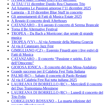
Al TAU l’11 dicembre Danilo Rea Chansons Trio
Ad Amantea Le Passioni amorose l’11 dicembre 2025
Lamezia – Il 19 dicembre Blue Stuff in concerto
Gli appuntamenti di Fatti di Musica Estate 2025
A Reggio il concerto degli Afterhours
CATANZARO – Il 6 agosto il concerto di Serena Brancale
Torna il Be Alternative Festival
TROPEA – Da Bach a Morricone: due serate di grande
musica
TROPEA (VV) – Al via Armonie della Magna Graecia
Al via il Catanzaro Jazz Fest
GIMIGLIANO (CZ) – Eugenio Finardi apre i live estivi di
Fatti di Musica
CATANZARO – Il concerto “Passione e spirito. Echi
dell’Ottocento”
GIOIOSA IONICA – Il concerto del duo Mosa-Andaloro
Grande successo per il Calabria Fest Tutta Italiana
PALMI (RC) – Sabato il concerto di Paolo Restani
Al via il Calabria Fest Rai tutta italiana 2025
LAUREANA DI BORRELLO (RC) – Mercoledì il concerto
del Duo Tramontana-Messinese
LAUREANA DI BORRELLO (RC) – Lunedì il concerto del
Trio Felix
CORIGLIANO ROSSANO – La quarta edizione del