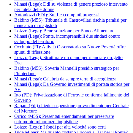
Minasi (Lega): Ddl su violenza di genere prezioso intervento
per tutela delle donne
Antoniozzi (FDI): Sui Lea compiuti progressi
Baldino (M5S): Tribunale di Castrovillari rischia paralisi per
mancanza di magistrati
Loizzo (Lega): Bene soluzione per Banco Alimentare
Minasi (Lega): Ponte, incomprensibili due sindaci contro
sviluppo del territorio
Occhiuto (FI): Attività Osservatorio su Nuove Povertà offre
spunti di riflessione
Loizzo (Lega): Strutturare un piano per rilanciare progetto
Dsa
Baldino (M5S): Soveria Mannelli presidio strategico per
l’hinterland
Minasi (Lega): Calabria da sempre terra di accoglienza
Minasi (Lega): Da Governo investimenti di portata storica per
AV
Irto (PD): Privatizzazione di Ferrovie conferma fallimento del
Governo
Rapani (Fdi) chiede sospensione provvedimento per Centrale
del Mercure
Orrico (M5S): Presentati emendamenti per preservare
patrimonio minoranze linguistiche
Loizzo (Lega): I fondi per alta velocità sono certi
Tilde MInasi: Ma quanto costano i ricorsi al Tar per il Ponte?