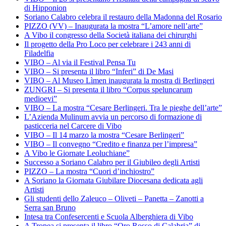
di Hipponion
Soriano Calabro celebra il restauro della Madonna del Rosario
PIZZO (VV) – Inaugurata la mostra “L’amore nell’arte”
A Vibo il congresso della Società italiana dei chirurghi
Il progetto della Pro Loco per celebrare i 243 anni di
Filadelfia
VIBO – Al via il Festival Pensa Tu
VIBO – Si presenta il libro “Inferi” di De Masi
VIBO – Al Museo Lìmen inaugurata la mostra di Berlingeri
ZUNGRI – Si presenta il libro “Corpus speluncarum
medioevi”
VIBO – La mostra “Cesare Berlingeri. Tra le pieghe dell’arte”
L’Azienda Mulinum avvia un percorso di formazione di
pasticceria nel Carcere di Vibo
VIBO – Il 14 marzo la mostra “Cesare Berlingeri”
VIBO – Il convegno “Credito e finanza per l’impresa”
A Vibo le Giornate Leoluchiane”
Successo a Soriano Calabro per il Giubileo degli Artisti
PIZZO – La mostra “Cuori d’inchiostro”
A Soriano la Giornata Giubilare Diocesana dedicata agli
Artisti
Gli studenti dello Zaleuco – Oliveti – Panetta – Zanotti a
Serra san Bruno
Intesa tra Confesercenti e Scuola Alberghiera di Vibo
A Tropea si presenta il libro “Oro Rosso di Calabria” di