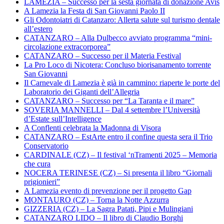
LAMEZIA – Successo per la sesta giornata di donazione Avis
A Lamezia la Festa di San Giovanni Paolo II
Gli Odontoiatri di Catanzaro: Allerta salute sul turismo dentale
all’estero
CATANZARO – Alla Dulbecco avviato programma “mini-
circolazione extracorporea”
CATANZARO – Successo per il Materia Festival
La Pro Loco di Nicotera: Concluso biorisanamento torrente
San Giovanni
Il Carnevale di Lamezia è già in cammino: riaperte le porte del
Laboratorio dei Giganti dell’Allegria
CATANZARO – Successo per “La Taranta e il mare”
SOVERIA MANNELLI – Dal 4 settembre l’Università
d’Estate sull’Intelligence
A Conflenti celebrata la Madonna di Visora
CATANZARO – EstArte entro il confine questa sera il Trio
Conservatorio
CARDINALE (CZ) – Il festival ‘nTramenti 2025 – Memoria
che cura
NOCERA TERINESE (CZ) – Si presenta il libro “Giornali
prigionieri”
A Lamezia evento di prevenzione per il progetto Gap
MONTAURO (CZ) – Torna la Notte Azzurra
GIZZERIA (CZ) – La Sagra Patati, Pipi e Mulingiani
CATANZARO LIDO – Il libro di Claudio Borghi