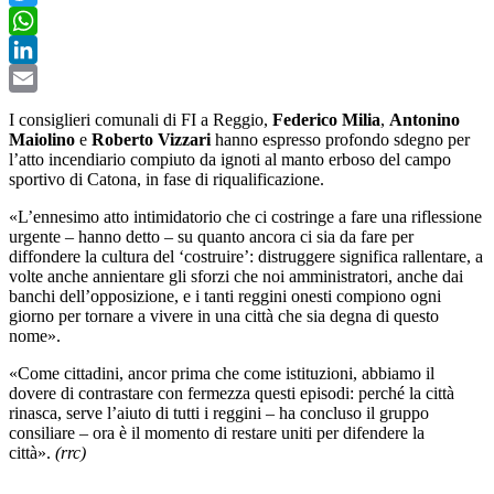
Twitter
WhatsApp
LinkedIn
Email
I consiglieri comunali di FI a Reggio,
Federico Milia
,
Antonino
Maiolino
e
Roberto Vizzari
hanno espresso profondo sdegno per
l’atto incendiario compiuto da ignoti al manto erboso del campo
sportivo di Catona, in fase di riqualificazione.
«
L’ennesimo atto intimidatorio che ci costringe a fare una riflessione
urgente – hanno detto – su quanto ancora ci sia da fare per
diffondere la cultura del ‘costruire’: distruggere significa rallentare, a
volte anche annientare gli sforzi che noi amministratori, anche dai
banchi dell’opposizione, e i tanti reggini onesti compiono ogni
giorno per tornare a vivere in una città che sia degna di questo
nome».
«Come cittadini, ancor prima che come istituzioni, abbiamo il
dovere di contrastare con fermezza questi episodi: perché la città
rinasca, serve l’aiuto di tutti i reggini
– ha concluso il gruppo
consiliare –
ora è il momento di restare uniti per difendere la
città».
(rrc)