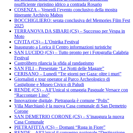
nsufficiente ripristino idrico a contrada Rosario
COSENZA – Venerdì l’evento conclusivo della mostra
itinerante Archivio Mabos
BOCCHIGLIERO: serata conclusiva del Memories Film Fest
2025
TERRANOVA DA SIBARI (CS) – Successo per Vespa in
Moto
CIVITA (CS) – L’Onirika Festival
Inaugurato a Lorica il Centro informazioni turistiche
SAN LUCIDO (CS) – Tutto pronto per i Fotografia Calabria
Festival
Castrolibero rilancia la sfida al randagismo
SAN FILI – Presentate “Le Notti delle Magare”
CERISANO – Lunedì “Tre giorni per Gaza: oltre i muri”
Giornalisti e tour operator al Parco Archeologico di
Castiglione e Museo Civico di Paludi
RENDE (CS) – All’Unical si omaggia Pasquale Versace con
“Raccontare Lino”
Innovazione digitale, Pietrapaola è comune “Polis”
Villa Marchianò è la nuova Casa comunale di San Demetrio
Corone
SAN DEMETRIO CORONE (CS) – S’inaugura la nuova
Casa Comunale
PIETRAFITTA (CS) – Domani “Ruga in Fiore”
RENDE – All’Unical il convegno nazionale “Destinazione