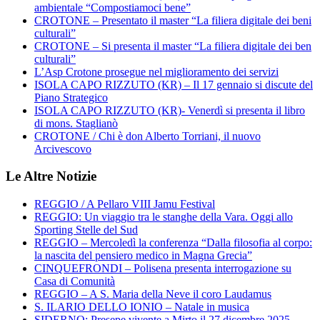
ambientale “Compostiamoci bene”
CROTONE – Presentato il master “La filiera digitale dei beni
culturali”
CROTONE – Si presenta il master “La filiera digitale dei ben
culturali”
L’Asp Crotone prosegue nel miglioramento dei servizi
ISOLA CAPO RIZZUTO (KR) – Il 17 gennaio si discute del
Piano Strategico
ISOLA CAPO RIZZUTO (KR)- Venerdì si presenta il libro
di mons. Staglianò
CROTONE / Chi è don Alberto Torriani, il nuovo
Arcivescovo
Le Altre Notizie
REGGIO / A Pellaro VIII Jamu Festival
REGGIO: Un viaggio tra le stanghe della Vara. Oggi allo
Sporting Stelle del Sud
REGGIO – Mercoledì la conferenza “Dalla filosofia al corpo:
la nascita del pensiero medico in Magna Grecia”
CINQUEFRONDI – Polisena presenta interrogazione su
Casa di Comunità
REGGIO – A S. Maria della Neve il coro Laudamus
S. ILARIO DELLO IONIO – Natale in musica
SIDERNO: Presepe vivente a Mirto il 27 dicembre 2025