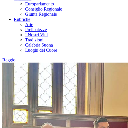
Europarlamento
Consiglio Regionale
Giunta Regionale
Rubriche
Arte
Prelibatezze
I Nostri Vini
Tradizioni
Calabria Suona
Luoghi del Cuore
Reggio