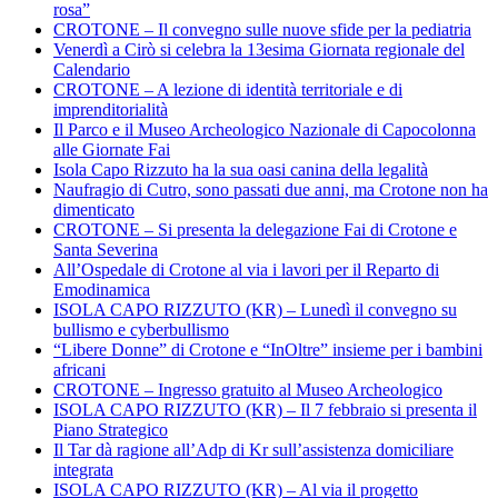
rosa”
CROTONE – Il convegno sulle nuove sfide per la pediatria
Venerdì a Cirò si celebra la 13esima Giornata regionale del
Calendario
CROTONE – A lezione di identità territoriale e di
imprenditorialità
Il Parco e il Museo Archeologico Nazionale di Capocolonna
alle Giornate Fai
Isola Capo Rizzuto ha la sua oasi canina della legalità
Naufragio di Cutro, sono passati due anni, ma Crotone non ha
dimenticato
CROTONE – Si presenta la delegazione Fai di Crotone e
Santa Severina
All’Ospedale di Crotone al via i lavori per il Reparto di
Emodinamica
ISOLA CAPO RIZZUTO (KR) – Lunedì il convegno su
bullismo e cyberbullismo
“Libere Donne” di Crotone e “InOltre” insieme per i bambini
africani
CROTONE – Ingresso gratuito al Museo Archeologico
ISOLA CAPO RIZZUTO (KR) – Il 7 febbraio si presenta il
Piano Strategico
Il Tar dà ragione all’Adp di Kr sull’assistenza domiciliare
integrata
ISOLA CAPO RIZZUTO (KR) – Al via il progetto