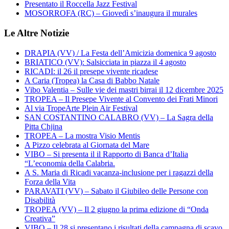
Presentato il Roccella Jazz Festival
MOSORROFA (RC) – Giovedì s’inaugura il murales
Le Altre Notizie
DRAPIA (VV) / La Festa dell’Amicizia domenica 9 agosto
BRIATICO (VV): Salsicciata in piazza il 4 agosto
RICADI: il 26 il presepe vivente ricadese
A Caria (Tropea) la Casa di Babbo Natale
Vibo Valentia – Sulle vie dei mastri birrai il 12 dicembre 2025
TROPEA – Il Presepe Vivente al Convento dei Frati Minori
Al via TropeArte Plein Air Festival
SAN COSTANTINO CALABRO (VV) – La Sagra della
Pitta Chjina
TROPEA – La mostra Visio Mentis
A Pizzo celebrata al Giornata del Mare
VIBO – Si presenta il il Rapporto di Banca d’Italia
“L’economia della Calabria.
A S. Maria di Ricadi vacanza-inclusione per i ragazzi della
Forza della Vita
PARAVATI (VV) – Sabato il Giubileo delle Persone con
Disabilità
TROPEA (VV) – Il 2 giugno la prima edizione di “Onda
Creativa”
VIBO – Il 28 si presentano i risultati della campagna di scavo