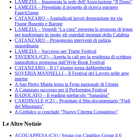
LAMEZIA – Inaugurata la sede dell’Associazione “Il Dono”
LAMEZIA – Presentato il progetto di ricerca europeo
Fastch2ange
CATANZARO – Aggiudicati lavori depurazione tra via
Fiume Busento e Barone
LAMEZIA – Venerdì “La cura” presenta la proposta di legge
per trasformare in spoke gli ospedali montani della Calabria
CATANZARO – Proseguono interventi di pulizia
straordinaria
LAMEZIA – Successo per Trame Festival
TAVERNA (CZ) – Aperta la call per la residenza di scrittura
naturalistica promossa dall’Hyle Book Festival
CATANZARO – Il 17 giugno torna daMargherita
SOVERIA MANNELLI – Il Festival del Lavoro nelle aree
interne
A San Pietro Maida torna la Festa nazionale di Utopia
A Catanzaro successo per il Performing Festival
BADOLATO – Il reading-spettacolo “Sanasàna”
CARDINALE (CZ) – Proiettato il film-documentario “Figli
del Minotauro”
A Girifalco si conclude “Nuovo Cinema Coraggioso”
Le Altre Notizie
ACQUAPPESA (CS) / Serata con Cinghios Group il 6