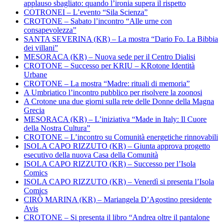
applauso sbagliato: quando l’ironia supera il rispetto
COTRONEI – L’evento “Sila Scienza”
CROTONE – Sabato l’incontro “Alle urne con
consapevolezza”
SANTA SEVERINA (KR) – La mostra “Dario Fo. La Bibbia
dei villani”
MESORACA (KR) – Nuova sede per il Centro Dialisi
CROTONE – Successo per KRIU – KRotone Identità
Urbane
CROTONE – La mostra “Madre: rituali di memoria”
A Umbriatico l’incontro pubblico per risolvere la zoonosi
A Crotone una due giorni sulla rete delle Donne della Magna
Grecia
MESORACA (KR) – L’iniziativa “Made in Italy: Il Cuore
della Nostra Cultura”
CROTONE – L’incontro su Comunità energetiche rinnovabili
ISOLA CAPO RIZZUTO (KR) – Giunta approva progetto
esecutivo della nuova Casa della Comunità
ISOLA CAPO RIZZUTO (KR) – Successo per l’Isola
Comics
ISOLA CAPO RIZZUTO (KR) – Venerdì si presenta l’Isola
Comics
CIRÒ MARINA (KR) – Mariangela D’Agostino presidente
Avis
CROTONE – Si presenta il libro “Andrea oltre il pantalone