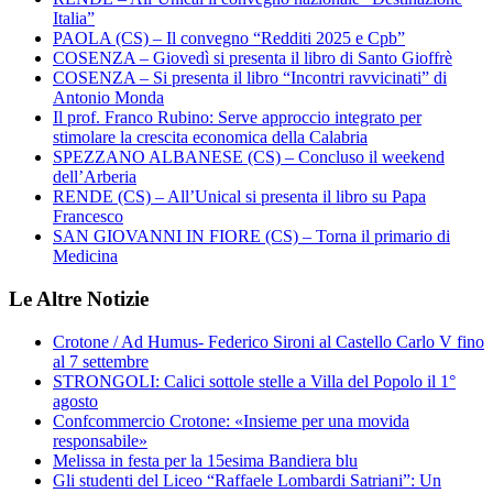
Italia”
PAOLA (CS) – Il convegno “Redditi 2025 e Cpb”
COSENZA – Giovedì si presenta il libro di Santo Gioffrè
COSENZA – Si presenta il libro “Incontri ravvicinati” di
Antonio Monda
Il prof. Franco Rubino: Serve approccio integrato per
stimolare la crescita economica della Calabria
SPEZZANO ALBANESE (CS) – Concluso il weekend
dell’Arberia
RENDE (CS) – All’Unical si presenta il libro su Papa
Francesco
SAN GIOVANNI IN FIORE (CS) – Torna il primario di
Medicina
Le Altre Notizie
Crotone / Ad Humus- Federico Sironi al Castello Carlo V fino
al 7 settembre
STRONGOLI: Calici sottole stelle a Villa del Popolo il 1°
agosto
Confcommercio Crotone: «Insieme per una movida
responsabile»
Melissa in festa per la 15esima Bandiera blu
Gli studenti del Liceo “Raffaele Lombardi Satriani”: Un