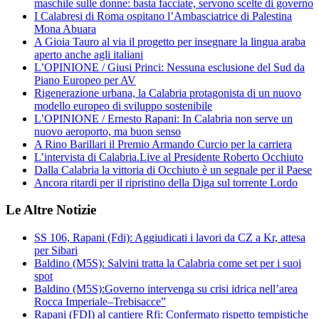
maschile sulle donne: basta facciate, servono scelte di governo
I Calabresi di Roma ospitano l’Ambasciatrice di Palestina
Mona Abuara
A Gioia Tauro al via il progetto per insegnare la lingua araba
aperto anche agli italiani
L’OPINIONE / Giusi Princi: Nessuna esclusione del Sud da
Piano Europeo per AV
Rigenerazione urbana, la Calabria protagonista di un nuovo
modello europeo di sviluppo sostenibile
L’OPINIONE / Ernesto Rapani: In Calabria non serve un
nuovo aeroporto, ma buon senso
A Rino Barillari il Premio Armando Curcio per la carriera
L’intervista di Calabria.Live al Presidente Roberto Occhiuto
Dalla Calabria la vittoria di Occhiuto è un segnale per il Paese
Ancora ritardi per il ripristino della Diga sul torrente Lordo
Le Altre Notizie
SS 106, Rapani (Fdi): Aggiudicati i lavori da CZ a Kr, attesa
per Sibari
Baldino (M5S): Salvini tratta la Calabria come set per i suoi
spot
Baldino (M5S):Governo intervenga su crisi idrica nell’area
Rocca Imperiale–Trebisacce”
Rapani (FDI) al cantiere Rfi: Confermato rispetto tempistiche