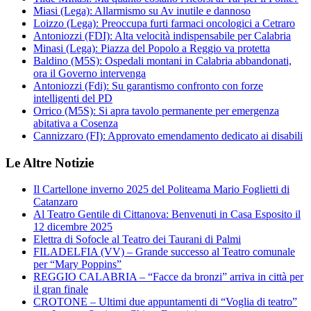
Miasi (Lega): Allarmismo su Av inutile e dannoso
Loizzo (Lega): Preoccupa furti farmaci oncologici a Cetraro
Antoniozzi (FDI): Alta velocità indispensabile per Calabria
Minasi (Lega): Piazza del Popolo a Reggio va protetta
Baldino (M5S): Ospedali montani in Calabria abbandonati,
ora il Governo intervenga
Antoniozzi (Fdi): Su garantismo confronto con forze
intelligenti del PD
Orrico (M5S): Si apra tavolo permanente per emergenza
abitativa a Cosenza
Cannizzaro (FI): Approvato emendamento dedicato ai disabili
Le Altre Notizie
Il Cartellone inverno 2025 del Politeama Mario Foglietti di
Catanzaro
Al Teatro Gentile di Cittanova: Benvenuti in Casa Esposito il
12 dicembre 2025
Elettra di Sofocle al Teatro dei Taurani di Palmi
FILADELFIA (VV) – Grande successo al Teatro comunale
per “Mary Poppins”
REGGIO CALABRIA – “Facce da bronzi” arriva in città per
il gran finale
CROTONE – Ultimi due appuntamenti di “Voglia di teatro”