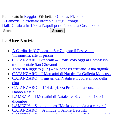
Pubblicato in
Reggio
|
Etichettato
Catona
,
FI
,
Jonio
Navigazione
A Lamezia un trionfale ritorno di Luigi Strangis
Dalla Calabria in 1500 a Napoli per difendere la Costituzione
articoli
Le Altre Notizie
A Cardinale (CZ) torna il 6 e 7 agosto il Festival di
‘nTramenti: arte in piazza
CATANZARO: Graecalis – il folle volo oggi al Complesso
monumentale San Giovanni
Torre di Ruggiero (CZ) – “Riconosci cristiano la tua dignità”
CATANZARO – I Mercatini di Natale alla Galleria Mancuso
CATANZARO – I misteri del Natale e il cuore antico della
città
CATANZARO – Il 14 da piazza Prefettura la corsa dei
Babbo Natale
LAMEZIA – I Mercatini di Natale del Savutano il 13 e 14
dicembre
LAMEZIA – Sabato il libro “Me la sono andata a cercare”
CATANZARO – Si chiude il Salone DeGusto