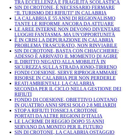
TRA ECCELLENZA E FRAGILITÀ SCOLASTICA
SIN DI CROTONE, È NECESSARIO FERMARE
“IL TURISMO DEI RIFIUTI” IN CALABRIA
LA CALABRIA E 55 ANNI DI REGIONALISMO
TANTE LE RIFORME ANCORA DA ATTUARE
LE AREE INTERNE NON DEVONO DIVENTARE
LUOGHI FANTASMA, MA UN’OPPORTUNITÀ
È IN CRISI LA DEPURAZIONE IN CALABRIA
PROBLEMA TRASCURATO, NON RINVIABILE
SIN DI CROTONE, BASTA CON CHIACCHIERE:
ADESSO È ARRIVATO IL MOMENTO DI AGIRE
IL DIRITTO NEGATO ALLA MOBILITÀ IN
SICUREZZA SULLA STRADA IONIO-TIRRENO
FONDI COESIONE, SERVE RIPROGRAMMARE
RISORSE IN CALABRIA PER NON PERDERLE
REATI AMBIENTALI, LA CALABRIA
SECONDA PER IL CICLO NELLA GESTIONE DEI
RIFIUTI
FONDO DI COESIONE, OBIETTIVO LONTANO
IN QUATTRO ANNI SPESI SOLO 2,8 MILIARDI
STOP A RIFIUTI TOSSICI A CROTONE
PORTATI DA ALTRE REGIONI D’ITALIA
LE LACRIME DI REGGIO DOPO 55 ANNI
SERVANO DA MONITO PER IL FUTURO
SIN DI CROTONE, LA CALABRIA OSTAGGIO