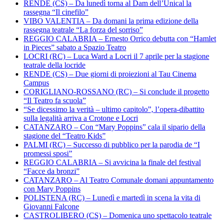
RENDE (CS) – Da lunedì torna al Dam dell’Unical la
rassegna “Il cinefilo”
VIBO VALENTIA – Da domani la prima edizione della
rassegna teatrale “La forza del sorriso”
REGGIO CALABRIA – Ernesto Orrico debutta con “Hamlet
in Pieces” sabato a Spazio Teatro
LOCRI (RC) – Luca Ward a Locri il 7 aprile per la stagione
teatrale della locride
RENDE (CS) – Due giorni di proiezioni al Tau Cinema
Campus
CORIGLIANO-ROSSANO (RC) – Si conclude il progetto
“Il Teatro fa scuola”
“Se dicessimo la verità – ultimo capitolo”, l’opera-dibattito
sulla legalità arriva a Crotone e Locri
CATANZARO – Con “Mary Poppins” cala il sipario della
stagione del “Teatro Kids”
PALMI (RC) – Successo di pubblico per la parodia de “I
promessi sposi”
REGGIO CALABRIA – Si avvicina la finale del festival
“Facce da bronzi”
CATANZARO – Al Teatro Comunale domani appuntamento
con Mary Poppins
POLISTENA (RC) – Lunedì e martedì in scena la vita di
Giovanni Falcone
CASTROLIBERO (CS) – Domenica uno spettacolo teatrale