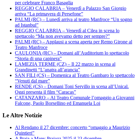
per celebrare Franco Basaglia
REGGIO CALABRIA – Venerdì a Palazzo San Giorgio
arriva “La primavera di Persefone”
PALMI (RC) – Lunedì arriva al teatro Manfroce “Un sogno
ad Istanbul”
REGGIO CALABRIA – Venerdì al Cilea in scena lo
spettacolo “Ma non avevamo detto per sempre?”
PALMI (RC) – Applausi a scena aperta per Remo Girone al
Teatro Manfroce
CAULONIA (RC) – Domani all’Auditorium lo spettacolo
“Storia di una capinera”
LAMEZIA TERME (CZ) – Il 22 marzo in scena al
Grandinetti “L’anatra all’arancia”
SAN FILI (CS) – Domenica al Teatro Gambaro lo spettacolo
“Venuti dal mare”
RENDE (CS) – Domani Toni Servillo in scena all’Unical.
Oggi presenta il film “Caracas”
CATANZARO – Al Teatro Comunale l’omaggio a Giovanni
Falcone, Paolo Borsellino ed Emanuela Loi
Le Altre Notizie
Al Rendano il 27 dicembre: concerto “omaggio a Maurizio
Quintieri”
A Praja a Mare: Prajazz 2025 il 23 dicembre