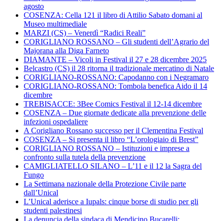
agosto
COSENZA: Cella 121 il libro di Attilio Sabato domani al
Museo multimediale
MARZI (CS) – Venerdì “Radici Reali”
CORIGLIANO ROSSANO – Gli studenti dell’Agrario del
Majorana alla Diga Farneto
DIAMANTE – Vicoli in Festival il 27 e 28 dicembre 2025
Belcastro (CS) il 28 ritorna il tradizionale mercatino di Natale
CORIGLIANO-ROSSANO: Capodanno con i Negramaro
CORIGLIANO-ROSSANO: Tombola benefica Aido il 14
dicembre
TREBISACCE: 3Bee Comics Festival il 12-14 dicembre
COSENZA – Due giornate dedicate alla prevenzione delle
infezioni ospedaliere
A Corigliano Rossano successo per il Clementina Festival
COSENZA – Si presenta il libro “L’orologiaio di Brest”
CORIGLIANO ROSSANO – Istituzioni e imprese a
confronto sulla tutela della prevenzione
CAMIGLIATELLO SILANO – L’11 e il 12 la Sagra del
Fungo
La Settimana nazionale della Protezione Civile parte
dall’Unical
L’Unical aderisce a Iupals: cinque borse di studio per gli
studenti palestinesi
La denuncia della sindaca di Mendicino Bucarelli: