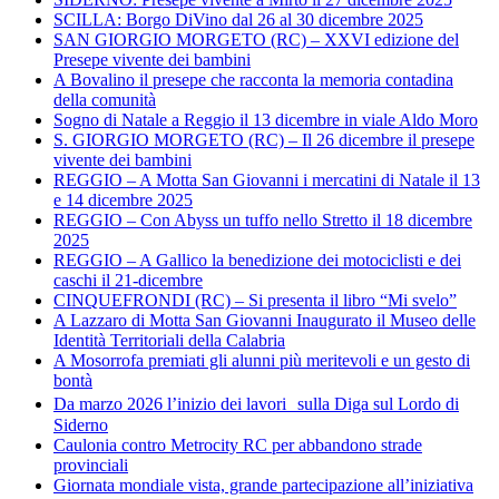
SCILLA: Borgo DiVino dal 26 al 30 dicembre 2025
SAN GIORGIO MORGETO (RC) – XXVI edizione del
Presepe vivente dei bambini
A Bovalino il presepe che racconta la memoria contadina
della comunità
Sogno di Natale a Reggio il 13 dicembre in viale Aldo Moro
S. GIORGIO MORGETO (RC) – Il 26 dicembre il presepe
vivente dei bambini
REGGIO – A Motta San Giovanni i mercatini di Natale il 13
e 14 dicembre 2025
REGGIO – Con Abyss un tuffo nello Stretto il 18 dicembre
2025
REGGIO – A Gallico la benedizione dei motociclisti e dei
caschi il 21-dicembre
CINQUEFRONDI (RC) – Si presenta il libro “Mi svelo”
A Lazzaro di Motta San Giovanni Inaugurato il Museo delle
Identità Territoriali della Calabria
A Mosorrofa premiati gli alunni più meritevoli e un gesto di
bontà
Da marzo 2026 l’inizio dei lavori sulla Diga sul Lordo di
Siderno
Caulonia contro Metrocity RC per abbandono strade
provinciali
Giornata mondiale vista, grande partecipazione all’iniziativa