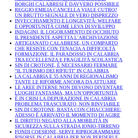
BORGHI CALABRESI È DAVVERO POSSIBILE
REGGIO EMILIA CANCELLA VIALE CUTRO?
UN BRUTTO SEGNALE DI VERO DISPREZZO
INVECCHIAMENTO E LONGEVITÀ: WELFARE
E OPPORTUNITÀ COME LEVA DI SVILUPPO
INDAGINI, IL LOGORAMENTO DI OCCHIUTO
IL PRESIDENTE ASPETTA L’ARCHIVIAZIONE
ARTIGIANATO CALABRESE, UN COMPARTO
CHE RESISTE CON TENACIA A DIFFICOLTÀ
FORMAZIONE, IL PARADOSSO IN CALABRIA
TRA ECCELLENZA E FRAGILITÀ SCOLASTICA
SIN DI CROTONE, È NECESSARIO FERMARE
“IL TURISMO DEI RIFIUTI” IN CALABRIA
LA CALABRIA E 55 ANNI DI REGIONALISMO
TANTE LE RIFORME ANCORA DA ATTUARE
LE AREE INTERNE NON DEVONO DIVENTARE
LUOGHI FANTASMA, MA UN’OPPORTUNITÀ
È IN CRISI LA DEPURAZIONE IN CALABRIA
PROBLEMA TRASCURATO, NON RINVIABILE
SIN DI CROTONE, BASTA CON CHIACCHIERE:
ADESSO È ARRIVATO IL MOMENTO DI AGIRE
IL DIRITTO NEGATO ALLA MOBILITÀ IN
SICUREZZA SULLA STRADA IONIO-TIRRENO
FONDI COESIONE, SERVE RIPROGRAMMARE
RISORSE IN CALABRIA PER NON PERDERLE