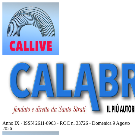
Vai
al
contenuto
Anno IX - ISSN 2611-8963 - ROC n. 33726 - Domenica 9 Agosto
2026