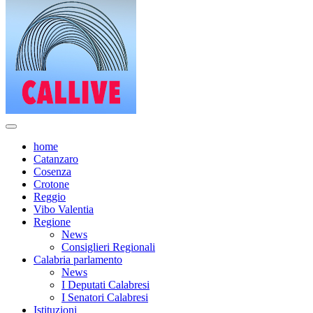
home
Catanzaro
Cosenza
Crotone
Reggio
Vibo Valentia
Regione
News
Consiglieri Regionali
Calabria parlamento
News
I Deputati Calabresi
I Senatori Calabresi
Istituzioni