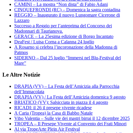
CAMINI – La mostra “Non dista” di Fabio Adani
CINQUEFRONDI (RC) – Domenica la sagra contadina
REGGIO – Inaugurato il nuovo Lungomare Cicerone di
Lazzaro
Successo a Reggio per l’anteprima del Concorso dei
Madonnari di Taurianova.
GERACE – La 25esima edizione di Borgo Incantato
DeaFest / Luisa Corna a Calanna 24 luglio
A Rosarno si celebra l’incoronazione della Madonna di
Patmos
SIDERNO – Dal 25 luglio “Immersi nel Blu-Festival del
Mare”
Le Altre Notizie
DRAPIA (VV) – La Festa dell’Amicizia alla Parrocchia
dell’Immacolata
DRAPIA (VV) / La Festa dell’Amicizia domenica 9 agosto
BRIATICO (VV): Salsicciata in piazza il 4 agosto
RICADI: il 26 il presepe vivente ricadese
A Caria (Tropea) la Casa di Babbo Natale
Vibo Valentia – Sulle vie dei mastri birrai il 12 dicembre 2025
TROPEA – Il Presepe Vivente al Convento dei Frati Minori
Al via TropeArte Plein Air Festival