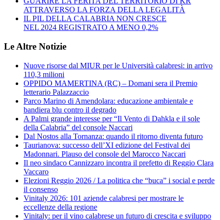
GUARIRE LA FERITA DEL TERRITORIO DI KR
ATTRAVERSO LA FORZA DELLA LEGALITÀ
IL PIL DELLA CALABRIA NON CRESCE
NEL 2024 REGISTRATO A MENO 0,2%
Le Altre Notizie
Nuove risorse dal MIUR per le Università calabresi: in arrivo
110,3 milioni
OPPIDO MAMERTINA (RC) – Domani sera il Premio
letterario Palazzaccio
Parco Marino di Amendolara: educazione ambientale e
bandiera blu contro il degrado
A Palmi grande interesse per “Il Vento di Dahkla e il sole
della Calabria” del console Naccari
Dal Nostos alla Tornanza: quando il ritorno diventa futuro
Taurianova: successo dell’XI edizione del Festival dei
Madonnari. Plauso del console del Marocco Naccari
Il neo sindaco Cannizzaro incontra il prefetto di Reggio Clara
Vaccaro
Elezioni Reggio 2026 / La politica che “buca” i social e perde
il consenso
Vinitaly 2026: 101 aziende calabresi per mostrare le
eccellenze della regione
Vinitaly: per il vino calabrese un futuro di crescita e sviluppo