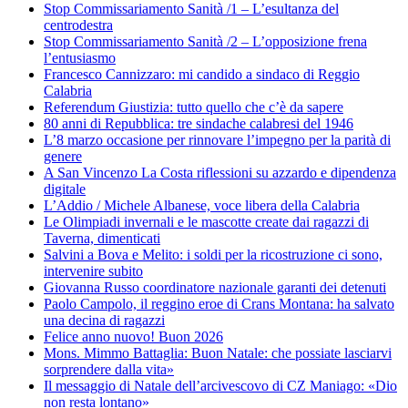
Stop Commissariamento Sanità /1 – L’esultanza del
centrodestra
Stop Commissariamento Sanità /2 – L’opposizione frena
l’entusiasmo
Francesco Cannizzaro: mi candido a sindaco di Reggio
Calabria
Referendum Giustizia: tutto quello che c’è da sapere
80 anni di Repubblica: tre sindache calabresi del 1946
L’8 marzo occasione per rinnovare l’impegno per la parità di
genere
A San Vincenzo La Costa riflessioni su azzardo e dipendenza
digitale
L’Addio / Michele Albanese, voce libera della Calabria
Le Olimpiadi invernali e le mascotte create dai ragazzi di
Taverna, dimenticati
Salvini a Bova e Melito: i soldi per la ricostruzione ci sono,
intervenire subito
Giovanna Russo coordinatore nazionale garanti dei detenuti
Paolo Campolo, il reggino eroe di Crans Montana: ha salvato
una decina di ragazzi
Felice anno nuovo! Buon 2026
Mons. Mimmo Battaglia: Buon Natale: che possiate lasciarvi
sorprendere dalla vita»
Il messaggio di Natale dell’arcivescovo di CZ Maniago: «Dio
non resta lontano»