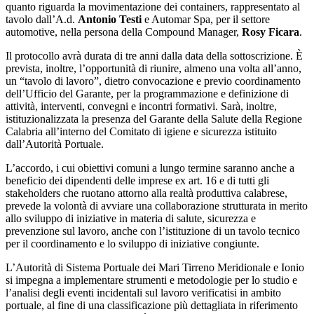
quanto riguarda la movimentazione dei containers, rappresentato al
tavolo dall’A.d.
Antonio Testi
e Automar Spa, per il settore
automotive, nella persona della Compound Manager,
Rosy Ficara
.
Il protocollo avrà durata di tre anni dalla data della sottoscrizione. È
prevista, inoltre, l’opportunità di riunire, almeno una volta all’anno,
un “tavolo di lavoro”, dietro convocazione e previo coordinamento
dell’Ufficio del Garante, per la programmazione e definizione di
attività, interventi, convegni e incontri formativi. Sarà, inoltre,
istituzionalizzata la presenza del Garante della Salute della Regione
Calabria all’interno del Comitato di igiene e sicurezza istituito
dall’Autorità Portuale.
L’accordo,
i cui obiettivi comuni a lungo termine saranno anche a
beneficio dei dipendenti delle imprese ex art. 16 e di tutti gli
stakeholders che ruotano attorno alla realtà produttiva calabrese,
prevede la volontà di avviare una collaborazione strutturata in merito
allo sviluppo di iniziative in materia di salute, sicurezza e
prevenzione sul lavoro, anche con l’istituzione di un tavolo tecnico
per il coordinamento e lo sviluppo di iniziative congiunte.
L’Autorità di Sistema Portuale dei Mari Tirreno Meridionale e Ionio
si impegna a implementare strumenti e metodologie per lo studio e
l’analisi degli eventi incidentali sul lavoro verificatisi in ambito
portuale, al fine di una classificazione più dettagliata in riferimento