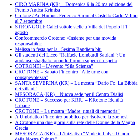
CIRÒ MARINA (KR) – Domenica 9 la 20.ma edizione del
Premio Antica Krimisa
Crotone / Ad Humus- Federico Sironi al Castello Carlo V fino
al 7 settembre
STRONGOLI: Calici sottole stelle a Villa del Popolo il 1°
agosto
Confcommercio Crotone: «Insieme per una movida
responsabile»
Melissa in festa per la 15esima Bandiera blu
Gli studenti del Liceo “Raffaele Lombardi Satriani”: Un
applauso sbagliato: quando l’ironia supera il rispetto
COTRONEI – L’evento “Sila Scienza”
CROTONE – Sabato l’incontro “Alle urne con
consapevolezza”
SANTA SEVERINA (KR) – La mostra “Dario Fo. La Bibbia
dei villani”
MESORACA (KR) – Nuova sede per il Centro Dialisi
CROTONE – Successo per KRIU – KRotone Identità
Urbane
CROTONE – La mostra “Madre: rituali di memoria”
A Umbriatico l’incontro pubblico per risolvere la zoonosi
A Crotone una due giorni sulla rete delle Donne della Magna
Grecia
MESORACA (KR) – L’iniziativa “Made in Italy: Il Cuore
della Nostra Cultura”