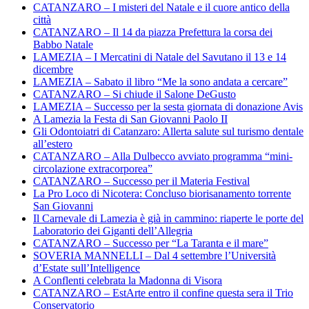
CATANZARO – I misteri del Natale e il cuore antico della
città
CATANZARO – Il 14 da piazza Prefettura la corsa dei
Babbo Natale
LAMEZIA – I Mercatini di Natale del Savutano il 13 e 14
dicembre
LAMEZIA – Sabato il libro “Me la sono andata a cercare”
CATANZARO – Si chiude il Salone DeGusto
LAMEZIA – Successo per la sesta giornata di donazione Avis
A Lamezia la Festa di San Giovanni Paolo II
Gli Odontoiatri di Catanzaro: Allerta salute sul turismo dentale
all’estero
CATANZARO – Alla Dulbecco avviato programma “mini-
circolazione extracorporea”
CATANZARO – Successo per il Materia Festival
La Pro Loco di Nicotera: Concluso biorisanamento torrente
San Giovanni
Il Carnevale di Lamezia è già in cammino: riaperte le porte del
Laboratorio dei Giganti dell’Allegria
CATANZARO – Successo per “La Taranta e il mare”
SOVERIA MANNELLI – Dal 4 settembre l’Università
d’Estate sull’Intelligence
A Conflenti celebrata la Madonna di Visora
CATANZARO – EstArte entro il confine questa sera il Trio
Conservatorio