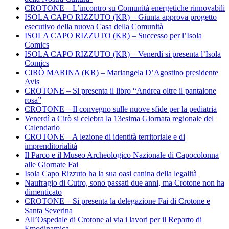
CROTONE – L’incontro su Comunità energetiche rinnovabili
ISOLA CAPO RIZZUTO (KR) – Giunta approva progetto
esecutivo della nuova Casa della Comunità
ISOLA CAPO RIZZUTO (KR) – Successo per l’Isola
Comics
ISOLA CAPO RIZZUTO (KR) – Venerdì si presenta l’Isola
Comics
CIRÒ MARINA (KR) – Mariangela D’Agostino presidente
Avis
CROTONE – Si presenta il libro “Andrea oltre il pantalone
rosa”
CROTONE – Il convegno sulle nuove sfide per la pediatria
Venerdì a Cirò si celebra la 13esima Giornata regionale del
Calendario
CROTONE – A lezione di identità territoriale e di
imprenditorialità
Il Parco e il Museo Archeologico Nazionale di Capocolonna
alle Giornate Fai
Isola Capo Rizzuto ha la sua oasi canina della legalità
Naufragio di Cutro, sono passati due anni, ma Crotone non ha
dimenticato
CROTONE – Si presenta la delegazione Fai di Crotone e
Santa Severina
All’Ospedale di Crotone al via i lavori per il Reparto di
Emodinamica