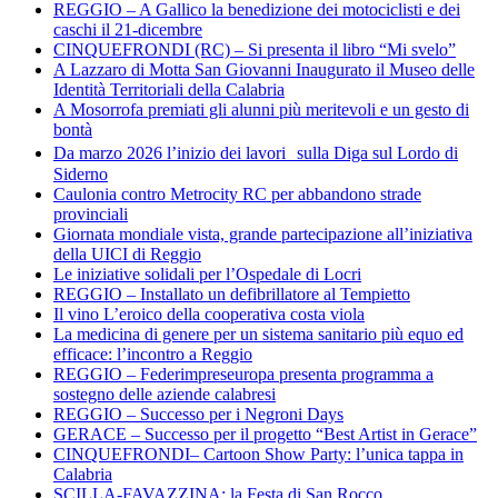
REGGIO – A Gallico la benedizione dei motociclisti e dei
caschi il 21-dicembre
CINQUEFRONDI (RC) – Si presenta il libro “Mi svelo”
A Lazzaro di Motta San Giovanni Inaugurato il Museo delle
Identità Territoriali della Calabria
A Mosorrofa premiati gli alunni più meritevoli e un gesto di
bontà
Da marzo 2026 l’inizio dei lavori sulla Diga sul Lordo di
Siderno
Caulonia contro Metrocity RC per abbandono strade
provinciali
Giornata mondiale vista, grande partecipazione all’iniziativa
della UICI di Reggio
Le iniziative solidali per l’Ospedale di Locri
REGGIO – Installato un defibrillatore al Tempietto
Il vino L’eroico della cooperativa costa viola
La medicina di genere per un sistema sanitario più equo ed
efficace: l’incontro a Reggio
REGGIO – Federimpreseuropa presenta programma a
sostegno delle aziende calabresi
REGGIO – Successo per i Negroni Days
GERACE – Successo per il progetto “Best Artist in Gerace”
CINQUEFRONDI– Cartoon Show Party: l’unica tappa in
Calabria
SCILLA-FAVAZZINA: la Festa di San Rocco