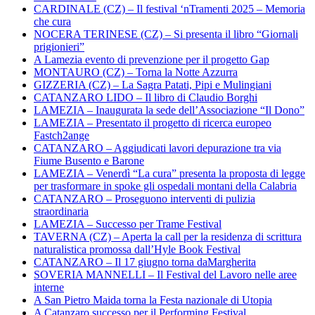
CARDINALE (CZ) – Il festival ‘nTramenti 2025 – Memoria
che cura
NOCERA TERINESE (CZ) – Si presenta il libro “Giornali
prigionieri”
A Lamezia evento di prevenzione per il progetto Gap
MONTAURO (CZ) – Torna la Notte Azzurra
GIZZERIA (CZ) – La Sagra Patati, Pipi e Mulingiani
CATANZARO LIDO – Il libro di Claudio Borghi
LAMEZIA – Inaugurata la sede dell’Associazione “Il Dono”
LAMEZIA – Presentato il progetto di ricerca europeo
Fastch2ange
CATANZARO – Aggiudicati lavori depurazione tra via
Fiume Busento e Barone
LAMEZIA – Venerdì “La cura” presenta la proposta di legge
per trasformare in spoke gli ospedali montani della Calabria
CATANZARO – Proseguono interventi di pulizia
straordinaria
LAMEZIA – Successo per Trame Festival
TAVERNA (CZ) – Aperta la call per la residenza di scrittura
naturalistica promossa dall’Hyle Book Festival
CATANZARO – Il 17 giugno torna daMargherita
SOVERIA MANNELLI – Il Festival del Lavoro nelle aree
interne
A San Pietro Maida torna la Festa nazionale di Utopia
A Catanzaro successo per il Performing Festival