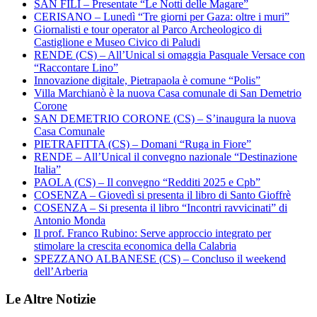
SAN FILI – Presentate “Le Notti delle Magare”
CERISANO – Lunedì “Tre giorni per Gaza: oltre i muri”
Giornalisti e tour operator al Parco Archeologico di
Castiglione e Museo Civico di Paludi
RENDE (CS) – All’Unical si omaggia Pasquale Versace con
“Raccontare Lino”
Innovazione digitale, Pietrapaola è comune “Polis”
Villa Marchianò è la nuova Casa comunale di San Demetrio
Corone
SAN DEMETRIO CORONE (CS) – S’inaugura la nuova
Casa Comunale
PIETRAFITTA (CS) – Domani “Ruga in Fiore”
RENDE – All’Unical il convegno nazionale “Destinazione
Italia”
PAOLA (CS) – Il convegno “Redditi 2025 e Cpb”
COSENZA – Giovedì si presenta il libro di Santo Gioffrè
COSENZA – Si presenta il libro “Incontri ravvicinati” di
Antonio Monda
Il prof. Franco Rubino: Serve approccio integrato per
stimolare la crescita economica della Calabria
SPEZZANO ALBANESE (CS) – Concluso il weekend
dell’Arberia
Le Altre Notizie