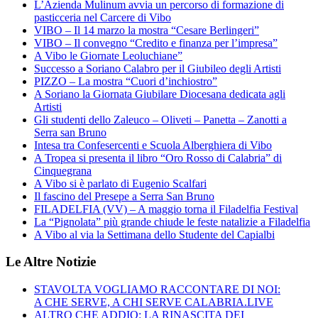
L’Azienda Mulinum avvia un percorso di formazione di
pasticceria nel Carcere di Vibo
VIBO – Il 14 marzo la mostra “Cesare Berlingeri”
VIBO – Il convegno “Credito e finanza per l’impresa”
A Vibo le Giornate Leoluchiane”
Successo a Soriano Calabro per il Giubileo degli Artisti
PIZZO – La mostra “Cuori d’inchiostro”
A Soriano la Giornata Giubilare Diocesana dedicata agli
Artisti
Gli studenti dello Zaleuco – Oliveti – Panetta – Zanotti a
Serra san Bruno
Intesa tra Confesercenti e Scuola Alberghiera di Vibo
A Tropea si presenta il libro “Oro Rosso di Calabria” di
Cinquegrana
A Vibo si è parlato di Eugenio Scalfari
Il fascino del Presepe a Serra San Bruno
FILADELFIA (VV) – A maggio torna il Filadelfia Festival
La “Pignolata” più grande chiude le feste natalizie a Filadelfia
A Vibo al via la Settimana dello Studente del Capialbi
Le Altre Notizie
STAVOLTA VOGLIAMO RACCONTARE DI NOI:
A CHE SERVE, A CHI SERVE CALABRIA.LIVE
ALTRO CHE ADDIO: LA RINASCITA DEI