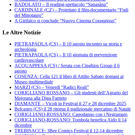
BADOLATO – Il reading-spettacolo “Sanasàna”
CARDINALE (CZ) – Proiettato il film-documentario “Figli
del Minotauro”
A Girifalco si conclude “Nuovo Cinema Coraggioso”
Le Altre Notizie
PIETRAPAOLA (CS) – Il 10 agosto incontro su storia e
archeologia
PIETRAPAOLA (CS) – Il 10 giornata di prevenzione
cardiovascolare
ACQUAPPESA (CS) / Serata con Cinghios Group il 6
agosto
COSENZA: Cella 121 il libro di Attilio Sabato domani al
Museo multimediale
MARZI (CS) – Venerdì “Radici Reali”
CORIGLIANO ROSSANO – Gli studenti dell’Agrario del
Majorana alla Diga Farneto
DIAMANTE – Vicoli in Festival il 27 e 28 dicembre 2025
Belcastro (CS) il 28 ritorna il tradizionale mercatino di Natale
CORIGLIANO-ROSSANO: Capodanno con i Negramaro
CORIGLIANO-ROSSANO: Tombola benefica Aido il 14
dicembre
TREBISACCE: 3Bee Comics Festival il 12-14 dicembre