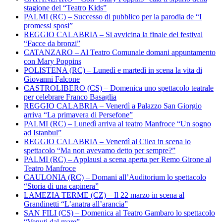
stagione del “Teatro Kids”
PALMI (RC) – Successo di pubblico per la parodia de “I
promessi sposi”
REGGIO CALABRIA – Si avvicina la finale del festival
“Facce da bronzi”
CATANZARO – Al Teatro Comunale domani appuntamento
con Mary Poppins
POLISTENA (RC) – Lunedì e martedì in scena la vita di
Giovanni Falcone
CASTROLIBERO (CS) – Domenica uno spettacolo teatrale
per celebrare Franco Basaglia
REGGIO CALABRIA – Venerdì a Palazzo San Giorgio
arriva “La primavera di Persefone”
PALMI (RC) – Lunedì arriva al teatro Manfroce “Un sogno
ad Istanbul”
REGGIO CALABRIA – Venerdì al Cilea in scena lo
spettacolo “Ma non avevamo detto per sempre?”
PALMI (RC) – Applausi a scena aperta per Remo Girone al
Teatro Manfroce
CAULONIA (RC) – Domani all’Auditorium lo spettacolo
“Storia di una capinera”
LAMEZIA TERME (CZ) – Il 22 marzo in scena al
Grandinetti “L’anatra all’arancia”
SAN FILI (CS) – Domenica al Teatro Gambaro lo spettacolo
“Venuti dal mare”