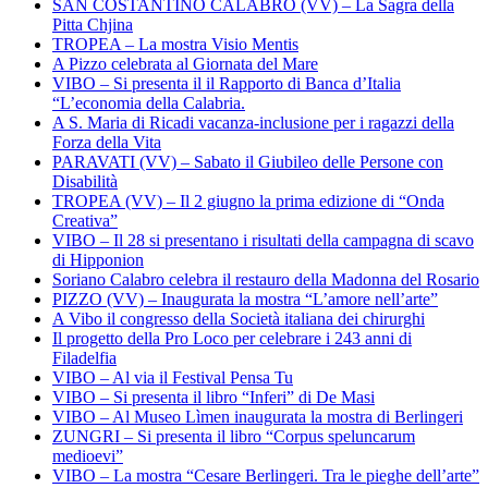
SAN COSTANTINO CALABRO (VV) – La Sagra della
Pitta Chjina
TROPEA – La mostra Visio Mentis
A Pizzo celebrata al Giornata del Mare
VIBO – Si presenta il il Rapporto di Banca d’Italia
“L’economia della Calabria.
A S. Maria di Ricadi vacanza-inclusione per i ragazzi della
Forza della Vita
PARAVATI (VV) – Sabato il Giubileo delle Persone con
Disabilità
TROPEA (VV) – Il 2 giugno la prima edizione di “Onda
Creativa”
VIBO – Il 28 si presentano i risultati della campagna di scavo
di Hipponion
Soriano Calabro celebra il restauro della Madonna del Rosario
PIZZO (VV) – Inaugurata la mostra “L’amore nell’arte”
A Vibo il congresso della Società italiana dei chirurghi
Il progetto della Pro Loco per celebrare i 243 anni di
Filadelfia
VIBO – Al via il Festival Pensa Tu
VIBO – Si presenta il libro “Inferi” di De Masi
VIBO – Al Museo Lìmen inaugurata la mostra di Berlingeri
ZUNGRI – Si presenta il libro “Corpus speluncarum
medioevi”
VIBO – La mostra “Cesare Berlingeri. Tra le pieghe dell’arte”