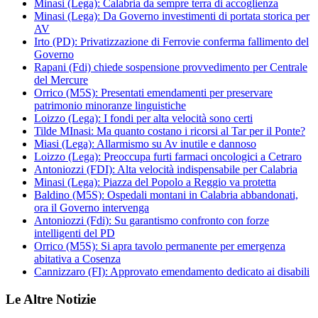
Minasi (Lega): Calabria da sempre terra di accoglienza
Minasi (Lega): Da Governo investimenti di portata storica per
AV
Irto (PD): Privatizzazione di Ferrovie conferma fallimento del
Governo
Rapani (Fdi) chiede sospensione provvedimento per Centrale
del Mercure
Orrico (M5S): Presentati emendamenti per preservare
patrimonio minoranze linguistiche
Loizzo (Lega): I fondi per alta velocità sono certi
Tilde MInasi: Ma quanto costano i ricorsi al Tar per il Ponte?
Miasi (Lega): Allarmismo su Av inutile e dannoso
Loizzo (Lega): Preoccupa furti farmaci oncologici a Cetraro
Antoniozzi (FDI): Alta velocità indispensabile per Calabria
Minasi (Lega): Piazza del Popolo a Reggio va protetta
Baldino (M5S): Ospedali montani in Calabria abbandonati,
ora il Governo intervenga
Antoniozzi (Fdi): Su garantismo confronto con forze
intelligenti del PD
Orrico (M5S): Si apra tavolo permanente per emergenza
abitativa a Cosenza
Cannizzaro (FI): Approvato emendamento dedicato ai disabili
Le Altre Notizie