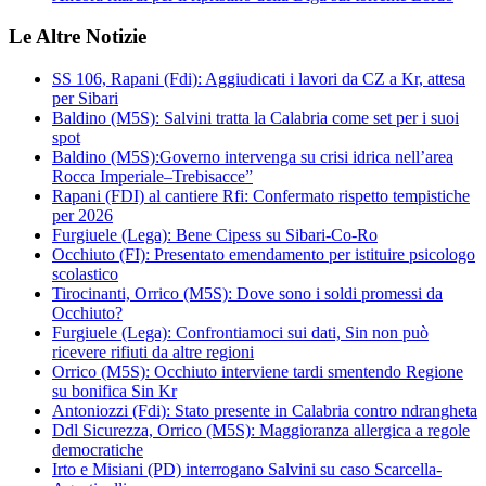
Le Altre Notizie
SS 106, Rapani (Fdi): Aggiudicati i lavori da CZ a Kr, attesa
per Sibari
Baldino (M5S): Salvini tratta la Calabria come set per i suoi
spot
Baldino (M5S):Governo intervenga su crisi idrica nell’area
Rocca Imperiale–Trebisacce”
Rapani (FDI) al cantiere Rfi: Confermato rispetto tempistiche
per 2026
Furgiuele (Lega): Bene Cipess su Sibari-Co-Ro
Occhiuto (FI): Presentato emendamento per istituire psicologo
scolastico
Tirocinanti, Orrico (M5S): Dove sono i soldi promessi da
Occhiuto?
Furgiuele (Lega): Confrontiamoci sui dati, Sin non può
ricevere rifiuti da altre regioni
Orrico (M5S): Occhiuto interviene tardi smentendo Regione
su bonifica Sin Kr
Antoniozzi (Fdi): Stato presente in Calabria contro ndrangheta
Ddl Sicurezza, Orrico (M5S): Maggioranza allergica a regole
democratiche
Irto e Misiani (PD) interrogano Salvini su caso Scarcella-