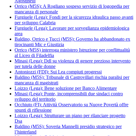
Agostinelli
Orrico (M5S): A Rogliano sospeso servizio di logopedia per
mancanza di personale
Furgiuele (Lega): Fondi per la sicurezza idraulica passo avanti
per sviluppo Calabria
Furgiuele (Lega): Lavorare per sorveglianza epidemiologica
area
Baldino, Orrico e Tucci (M5S): Governo ha abbandonato ex
tirocinanti Mic e Giustizia
Orrico (M5S) interroga ministero Istruzione per conflittualità
al Liceo di Filadelfia
Minasi (Lega): Ddl su violenza di genere prezioso intervento
per tutela delle donne
Antoniozzi (FDI): Sui Lea compiuti progressi
Baldino (M5S): Tribunale di Castrovillari rischia paralisi per
mancanza di magistrati
Loizzo (Lega): Bene soluzione per Banco Alimentare
Minasi (Lega): Ponte, incomprensibili due sindaci contro
sviluppo del territorio
Occhiuto (FI): Attività Osservatorio su Nuove Povertà offre
spunti di riflessione
Loizzo (Lega): Strutturare un piano per rilanciare progetto
Dsa
Baldino (M5S): Soveria Mannelli presidio strategico per
l’hinterland