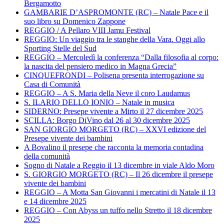
Bergamotto
GAMBARIE D’ASPROMONTE (RC) – Natale Pace e il
suo libro su Domenico Zappone
REGGIO / A Pellaro VIII Jamu Festival
REGGIO: Un viaggio tra le stanghe della Vara. Oggi allo
Sporting Stelle del Sud
REGGIO – Mercoledì la conferenza “Dalla filosofia al corpo:
la nascita del pensiero medico in Magna Grecia”
CINQUEFRONDI – Polisena presenta interrogazione su
Casa di Comunità
REGGIO – A S. Maria della Neve il coro Laudamus
S. ILARIO DELLO IONIO – Natale in musica
SIDERNO: Presepe vivente a Mirto il 27 dicembre 2025
SCILLA: Borgo DiVino dal 26 al 30 dicembre 2025
SAN GIORGIO MORGETO (RC) – XXVI edizione del
Presepe vivente dei bambini
A Bovalino il presepe che racconta la memoria contadina
della comunità
Sogno di Natale a Reggio il 13 dicembre in viale Aldo Moro
S. GIORGIO MORGETO (RC) – Il 26 dicembre il presepe
vivente dei bambini
REGGIO – A Motta San Giovanni i mercatini di Natale il 13
e 14 dicembre 2025
REGGIO – Con Abyss un tuffo nello Stretto il 18 dicembre
2025