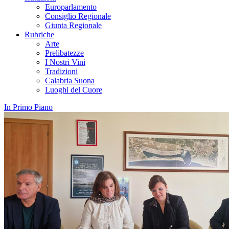
Europarlamento
Consiglio Regionale
Giunta Regionale
Rubriche
Arte
Prelibatezze
I Nostri Vini
Tradizioni
Calabria Suona
Luoghi del Cuore
In Primo Piano