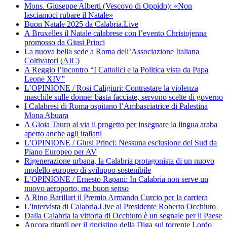
Mons. Giuseppe Alberti (Vescovo di Oppido): «Non
lasciamoci rubare il Natale»
Buon Natale 2025 da Calabria.Live
A Bruxelles il Natale calabrese con l’evento Christojenna
promosso da Giusi Princi
La nuova bella sede a Roma dell’Associazione Italiana
Coltivatori (AIC)
A Reggio l’incontro “I Cattolici e la Politica vista da Papa
Leone XIV”
L’OPINIONE / Rosi Caligiuri: Contrastare la violenza
maschile sulle donne: basta facciate, servono scelte di governo
I Calabresi di Roma ospitano l’Ambasciatrice di Palestina
Mona Abuara
A Gioia Tauro al via il progetto per insegnare la lingua araba
aperto anche agli italiani
L’OPINIONE / Giusi Princi: Nessuna esclusione del Sud da
Piano Europeo per AV
Rigenerazione urbana, la Calabria protagonista di un nuovo
modello europeo di sviluppo sostenibile
L’OPINIONE / Ernesto Rapani: In Calabria non serve un
nuovo aeroporto, ma buon senso
A Rino Barillari il Premio Armando Curcio per la carriera
L’intervista di Calabria.Live al Presidente Roberto Occhiuto
Dalla Calabria la vittoria di Occhiuto è un segnale per il Paese
Ancora ritardi per il ripristino della Diga sul torrente Lordo