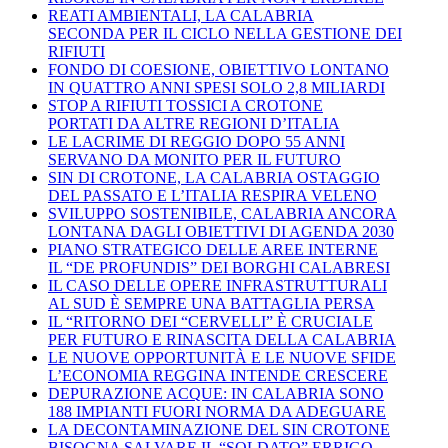
REATI AMBIENTALI, LA CALABRIA
SECONDA PER IL CICLO NELLA GESTIONE DEI
RIFIUTI
FONDO DI COESIONE, OBIETTIVO LONTANO
IN QUATTRO ANNI SPESI SOLO 2,8 MILIARDI
STOP A RIFIUTI TOSSICI A CROTONE
PORTATI DA ALTRE REGIONI D’ITALIA
LE LACRIME DI REGGIO DOPO 55 ANNI
SERVANO DA MONITO PER IL FUTURO
SIN DI CROTONE, LA CALABRIA OSTAGGIO
DEL PASSATO E L’ITALIA RESPIRA VELENO
SVILUPPO SOSTENIBILE, CALABRIA ANCORA
LONTANA DAGLI OBIETTIVI DI AGENDA 2030
PIANO STRATEGICO DELLE AREE INTERNE
IL “DE PROFUNDIS” DEI BORGHI CALABRESI
IL CASO DELLE OPERE INFRASTRUTTURALI
AL SUD È SEMPRE UNA BATTAGLIA PERSA
IL “RITORNO DEI “CERVELLI” È CRUCIALE
PER FUTURO E RINASCITA DELLA CALABRIA
LE NUOVE OPPORTUNITÀ E LE NUOVE SFIDE
L’ECONOMIA REGGINA INTENDE CRESCERE
DEPURAZIONE ACQUE: IN CALABRIA SONO
188 IMPIANTI FUORI NORMA DA ADEGUARE
LA DECONTAMINAZIONE DEL SIN CROTONE
BISOGNA SALVARE IL “SOLDATO” ERRIGO