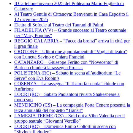
Il Cartellone inverno 2025 del Politeama Mario Foglietti di
Catanzaro
Al Teatro Gentile di Cittanova: Benvenuti in Casa Esposito il
12 dicembre 2025
Elettra di Sofocle al Teatro dei Taurani di Palmi
FILADELFIA (VV) – Grande successo al Teatro comunale
per “Mary Poppins”
REGGIO CALABRIA – “Facce da bronzi” arriva in città per
il gran finale
CROTONE – Ultimi due appuntamenti di “Voglia di teatro”
con Lunetta Savino e Chiara Francini
CATANZARO – Giuseppe Ferlito con “Novecento” di
Baricco chiuderà la rassegna Pro.s.a.
POLISTENA (RC) – Sabato in scena all’auditorium “Le
Serve” con Eva Robin’s
COSENZA – La rassegna “Il Teatro fa scuola” chiude con
Anfitrione
LOCRI (RC) – Sabato Paolantoni rivisita Shakespeare a
modo suo
MENDICINO (CS) – La compagnia Porta Cenere presenta la
terza annualità del progetto “Transit”
LAMEZIA TERME (CZ) – Sold out a Vibo Valentia per il
gruppo teatrale “Giovanni Vercillo”
LOCRI (RC) – Domenica Ennio Coltorti in scena con
“Shylock il giudeo”