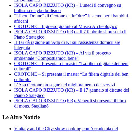
ISOLA CAPO RIZZUTO (KR) – Lunedì il convegno su
bullismo e cyberbullismo
“Libere Donne” di Crotone e “InOltre” insieme per i bambini
africani
CROTONE – Ingresso gratuito al Museo Archeologico
ISOLA CAPO RIZZUTO (KR) – Il 7 febbraio si presenta il
Piano Strategico
Il Tar dà ragione all’Adp di Kr sull’assistenza domiciliare
integrata
ISOLA CAPO RIZZUTO (KR) – Al via il progetto
ambientale “Compostiamoci bene”
CROTONE – Presentato il master “La filiera digitale dei beni
culturali”
CROTONE – Si presenta il master “La filiera digitale dei ben
culturali”
L’Asp Crotone prosegue nel miglioramento dei servizi
ISOLA CAPO RIZZUTO (KR) – Il 17 gennaio si discute del
Piano Strategico
ISOLA CAPO RIZZUTO (KR)- Venerdì si presenta il libro
di mons. Staglianò
Le Altre Notizie
Vinitaly and the City: show cooking con Accademia del