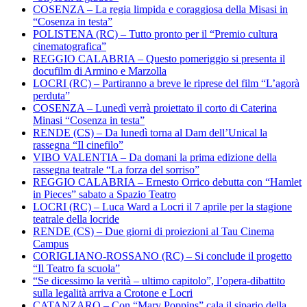
COSENZA – La regia limpida e coraggiosa della Misasi in
“Cosenza in testa”
POLISTENA (RC) – Tutto pronto per il “Premio cultura
cinematografica”
REGGIO CALABRIA – Questo pomeriggio si presenta il
docufilm di Armino e Marzolla
LOCRI (RC) – Partiranno a breve le riprese del film “L’agorà
perduta”
COSENZA – Lunedì verrà proiettato il corto di Caterina
Minasi “Cosenza in testa”
RENDE (CS) – Da lunedì torna al Dam dell’Unical la
rassegna “Il cinefilo”
VIBO VALENTIA – Da domani la prima edizione della
rassegna teatrale “La forza del sorriso”
REGGIO CALABRIA – Ernesto Orrico debutta con “Hamlet
in Pieces” sabato a Spazio Teatro
LOCRI (RC) – Luca Ward a Locri il 7 aprile per la stagione
teatrale della locride
RENDE (CS) – Due giorni di proiezioni al Tau Cinema
Campus
CORIGLIANO-ROSSANO (RC) – Si conclude il progetto
“Il Teatro fa scuola”
“Se dicessimo la verità – ultimo capitolo”, l’opera-dibattito
sulla legalità arriva a Crotone e Locri
CATANZARO – Con “Mary Poppins” cala il sipario della