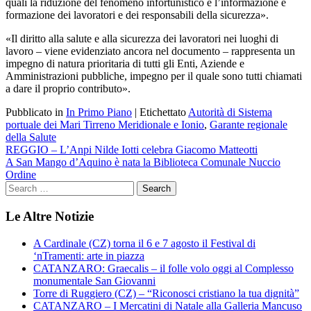
quali la riduzione del fenomeno infortunistico e l’informazione e
formazione dei lavoratori e dei responsabili della sicurezza».
«Il diritto alla salute e alla sicurezza dei lavoratori nei luoghi di
lavoro – viene evidenziato ancora nel documento – rappresenta un
impegno di natura prioritaria di tutti gli Enti, Aziende e
Amministrazioni pubbliche, impegno per il quale sono tutti chiamati
a dare il proprio contributo».
Pubblicato in
In Primo Piano
|
Etichettato
Autorità di Sistema
portuale dei Mari Tirreno Meridionale e Ionio
,
Garante regionale
della Salute
Navigazione
REGGIO – L’Anpi Nilde Iotti celebra Giacomo Matteotti
A San Mango d’Aquino è nata la Biblioteca Comunale Nuccio
articoli
Ordine
Le Altre Notizie
A Cardinale (CZ) torna il 6 e 7 agosto il Festival di
‘nTramenti: arte in piazza
CATANZARO: Graecalis – il folle volo oggi al Complesso
monumentale San Giovanni
Torre di Ruggiero (CZ) – “Riconosci cristiano la tua dignità”
CATANZARO – I Mercatini di Natale alla Galleria Mancuso