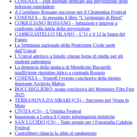
COSENZA – Due giornate dedicate alla prevenzione delle
infezioni ospedaliere
A Corigliano Rossano successo per il Clementina Festival
COSENZA – Si presenta il libro “L’orologiaio di Brest”
CORIGLIANO ROSSANO – Istituzioni e imprese a
confronto sulla tutela della prevenzione
CAMIGLIATELLO SILANO – L’11 e il 12 la Sagra del
Fungo
La Settimana nazionale della Protezione Civile parte
dall’Unical
L’Unical aderisce a Iupals: cinque borse di studio per gli
studenti palestinesi
La denuncia della sindaca di Mendicino Bucarelli:
nsufficiente ripristino idrico a contrada Rosario
COSENZA – Venerdì l’evento conclusivo della mostra
itinerante Archivio Mabos
BOCCHIGLIERO: serata conclusiva del Memories Film Fest
2025
TERRANOVA DA SIBARI (CS) – Successo per Vespa in
Moto
CIVITA (CS) – L’Onirika Festival
Inaugurato a Lorica il Centro informazioni turistiche
SAN LUCIDO (CS) – Tutto pronto per i Fotografia Calabria
Festival
Castrolibero rilancia la sfida al randagismo