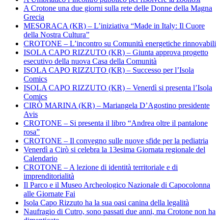
A Crotone una due giorni sulla rete delle Donne della Magna
Grecia
MESORACA (KR) – L’iniziativa “Made in Italy: Il Cuore
della Nostra Cultura”
CROTONE – L’incontro su Comunità energetiche rinnovabili
ISOLA CAPO RIZZUTO (KR) – Giunta approva progetto
esecutivo della nuova Casa della Comunità
ISOLA CAPO RIZZUTO (KR) – Successo per l’Isola
Comics
ISOLA CAPO RIZZUTO (KR) – Venerdì si presenta l’Isola
Comics
CIRÒ MARINA (KR) – Mariangela D’Agostino presidente
Avis
CROTONE – Si presenta il libro “Andrea oltre il pantalone
rosa”
CROTONE – Il convegno sulle nuove sfide per la pediatria
Venerdì a Cirò si celebra la 13esima Giornata regionale del
Calendario
CROTONE – A lezione di identità territoriale e di
imprenditorialità
Il Parco e il Museo Archeologico Nazionale di Capocolonna
alle Giornate Fai
Isola Capo Rizzuto ha la sua oasi canina della legalità
Naufragio di Cutro, sono passati due anni, ma Crotone non ha