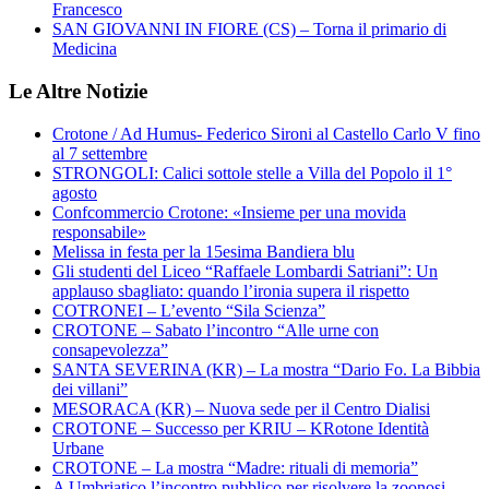
Francesco
SAN GIOVANNI IN FIORE (CS) – Torna il primario di
Medicina
Le Altre Notizie
Crotone / Ad Humus- Federico Sironi al Castello Carlo V fino
al 7 settembre
STRONGOLI: Calici sottole stelle a Villa del Popolo il 1°
agosto
Confcommercio Crotone: «Insieme per una movida
responsabile»
Melissa in festa per la 15esima Bandiera blu
Gli studenti del Liceo “Raffaele Lombardi Satriani”: Un
applauso sbagliato: quando l’ironia supera il rispetto
COTRONEI – L’evento “Sila Scienza”
CROTONE – Sabato l’incontro “Alle urne con
consapevolezza”
SANTA SEVERINA (KR) – La mostra “Dario Fo. La Bibbia
dei villani”
MESORACA (KR) – Nuova sede per il Centro Dialisi
CROTONE – Successo per KRIU – KRotone Identità
Urbane
CROTONE – La mostra “Madre: rituali di memoria”
A Umbriatico l’incontro pubblico per risolvere la zoonosi