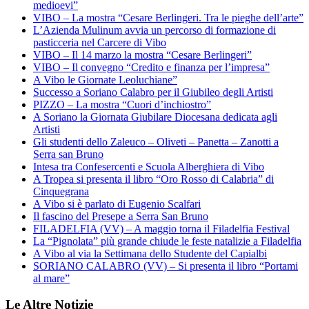
medioevi”
VIBO – La mostra “Cesare Berlingeri. Tra le pieghe dell’arte”
L’Azienda Mulinum avvia un percorso di formazione di
pasticceria nel Carcere di Vibo
VIBO – Il 14 marzo la mostra “Cesare Berlingeri”
VIBO – Il convegno “Credito e finanza per l’impresa”
A Vibo le Giornate Leoluchiane”
Successo a Soriano Calabro per il Giubileo degli Artisti
PIZZO – La mostra “Cuori d’inchiostro”
A Soriano la Giornata Giubilare Diocesana dedicata agli
Artisti
Gli studenti dello Zaleuco – Oliveti – Panetta – Zanotti a
Serra san Bruno
Intesa tra Confesercenti e Scuola Alberghiera di Vibo
A Tropea si presenta il libro “Oro Rosso di Calabria” di
Cinquegrana
A Vibo si è parlato di Eugenio Scalfari
Il fascino del Presepe a Serra San Bruno
FILADELFIA (VV) – A maggio torna il Filadelfia Festival
La “Pignolata” più grande chiude le feste natalizie a Filadelfia
A Vibo al via la Settimana dello Studente del Capialbi
SORIANO CALABRO (VV) – Si presenta il libro “Portami
al mare”
Le Altre Notizie