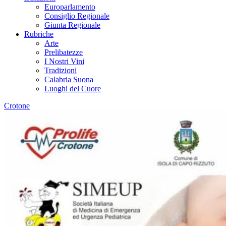
Europarlamento
Consiglio Regionale
Giunta Regionale
Rubriche
Arte
Prelibatezze
I Nostri Vini
Tradizioni
Calabria Suona
Luoghi del Cuore
Crotone