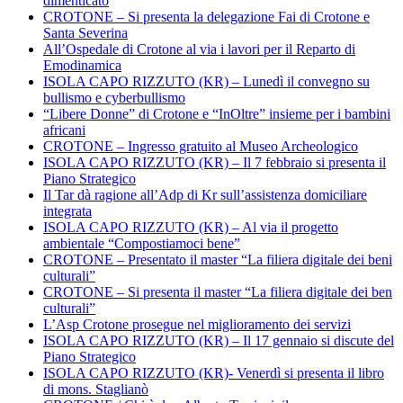
dimenticato
CROTONE – Si presenta la delegazione Fai di Crotone e
Santa Severina
All’Ospedale di Crotone al via i lavori per il Reparto di
Emodinamica
ISOLA CAPO RIZZUTO (KR) – Lunedì il convegno su
bullismo e cyberbullismo
“Libere Donne” di Crotone e “InOltre” insieme per i bambini
africani
CROTONE – Ingresso gratuito al Museo Archeologico
ISOLA CAPO RIZZUTO (KR) – Il 7 febbraio si presenta il
Piano Strategico
Il Tar dà ragione all’Adp di Kr sull’assistenza domiciliare
integrata
ISOLA CAPO RIZZUTO (KR) – Al via il progetto
ambientale “Compostiamoci bene”
CROTONE – Presentato il master “La filiera digitale dei beni
culturali”
CROTONE – Si presenta il master “La filiera digitale dei ben
culturali”
L’Asp Crotone prosegue nel miglioramento dei servizi
ISOLA CAPO RIZZUTO (KR) – Il 17 gennaio si discute del
Piano Strategico
ISOLA CAPO RIZZUTO (KR)- Venerdì si presenta il libro
di mons. Staglianò