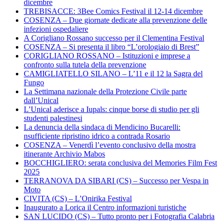
dicembre
TREBISACCE: 3Bee Comics Festival il 12-14 dicembre
COSENZA – Due giornate dedicate alla prevenzione delle
infezioni ospedaliere
A Corigliano Rossano successo per il Clementina Festival
COSENZA – Si presenta il libro “L’orologiaio di Brest”
CORIGLIANO ROSSANO – Istituzioni e imprese a
confronto sulla tutela della prevenzione
CAMIGLIATELLO SILANO – L’11 e il 12 la Sagra del
Fungo
La Settimana nazionale della Protezione Civile parte
dall’Unical
L’Unical aderisce a Iupals: cinque borse di studio per gli
studenti palestinesi
La denuncia della sindaca di Mendicino Bucarelli:
nsufficiente ripristino idrico a contrada Rosario
COSENZA – Venerdì l’evento conclusivo della mostra
itinerante Archivio Mabos
BOCCHIGLIERO: serata conclusiva del Memories Film Fest
2025
TERRANOVA DA SIBARI (CS) – Successo per Vespa in
Moto
CIVITA (CS) – L’Onirika Festival
Inaugurato a Lorica il Centro informazioni turistiche
SAN LUCIDO (CS) – Tutto pronto per i Fotografia Calabria