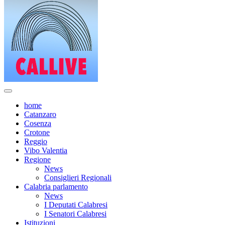
home
Catanzaro
Cosenza
Crotone
Reggio
Vibo Valentia
Regione
News
Consiglieri Regionali
Calabria parlamento
News
I Deputati Calabresi
I Senatori Calabresi
Istituzioni