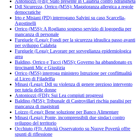
Antoniozzi (Fdi): Stato presente in Calabria contro ndrangheta
Ddl Sicurezza, Orrico (M5S): Maggioranza allergica a regole
democratiche
Irto e Misiani (PD) interrogano Salvini su caso Scarcella-
Agostinelli
Orrico (M5S): A Rogliano sospeso servizio di logopedia per
mancanza di personale
Furgiuele (Lega): Fondi per la sicurezza idraulica passo avanti
per sviluppo Calabria
Furgiuele (Lega): Lavorare per sorveglianza epidemiologica
area
Baldino, Orrico e Tucci (M5S): Governo ha abbandonato ex
tirocinanti Mic e Giustizia
Orrico (M5S) interroga ministero Istruzione per conflittualità
al Liceo di Filadelfia
Minasi (Lega): Ddl su violenza di genere prezioso intervento
per tutela delle donne
Antoniozzi (FDI): Sui Lea compiuti progressi
Baldino (M5S): Tribunale di Castrovillari rischia paralisi per
mancanza di magistrati
Loizzo (Lega): Bene soluzione per Banco Alimentare
Minasi (Lega): Ponte, incomprensibili due sindaci contro
sviluppo del territorio
Occhiuto (FI): Attività Osservatorio su Nuove Povertà offre
spunti di riflessione