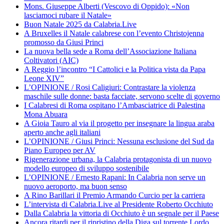
Mons. Giuseppe Alberti (Vescovo di Oppido): «Non
lasciamoci rubare il Natale»
Buon Natale 2025 da Calabria.Live
A Bruxelles il Natale calabrese con l’evento Christojenna
promosso da Giusi Princi
La nuova bella sede a Roma dell’Associazione Italiana
Coltivatori (AIC)
A Reggio l’incontro “I Cattolici e la Politica vista da Papa
Leone XIV”
L’OPINIONE / Rosi Caligiuri: Contrastare la violenza
maschile sulle donne: basta facciate, servono scelte di governo
I Calabresi di Roma ospitano l’Ambasciatrice di Palestina
Mona Abuara
A Gioia Tauro al via il progetto per insegnare la lingua araba
aperto anche agli italiani
L’OPINIONE / Giusi Princi: Nessuna esclusione del Sud da
Piano Europeo per AV
Rigenerazione urbana, la Calabria protagonista di un nuovo
modello europeo di sviluppo sostenibile
L’OPINIONE / Ernesto Rapani: In Calabria non serve un
nuovo aeroporto, ma buon senso
A Rino Barillari il Premio Armando Curcio per la carriera
L’intervista di Calabria.Live al Presidente Roberto Occhiuto
Dalla Calabria la vittoria di Occhiuto è un segnale per il Paese
Ancora ritardi per il ripristino della Diga sul torrente Lordo