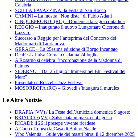
Calabria
SCILLA-FAVAZZINA: la Festa di San Rocco
CAMINI – La mostra “Non dista” di Fabio Adani
CINQUEFRONDI (RC) – Domenica la sagra contadina
REGGIO – Inaugurato il nuovo Lungomare Cicerone di
Lazzaro
Successo a Reggio per l’anteprima del Concorso dei
Madonnari di Taurianova.
GERACE – La 25esima edizione di Borgo Incantato
DeaFest / Luisa Corna a Calanna 24 luglio
A Rosarno si celebra l’incoronazione della Madonna di
Patmos
SIDERNO – Dal 25 luglio “Immersi nel Blu-Festival del
Mare”
Presentato il Roccella Jazz Festival
MOSORROFA (RC) – Giovedì s’inaugura il murales
Le Altre Notizie
DRAPIA (VV) / La Festa dell’Amicizia domenica 9 agosto
BRIATICO (VV): Salsicciata in piazza il 4 agosto
RICADI: il 26 il presepe vivente ricadese
A Caria (Tropea) la Casa di Babbo Natale
Vibo Valentia – Sulle vie dei mastri birrai il 12 dicembre 2025