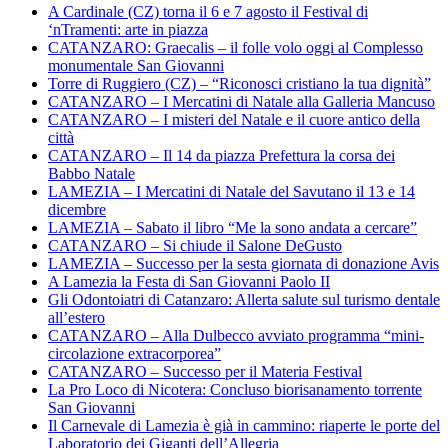
A Cardinale (CZ) torna il 6 e 7 agosto il Festival di
‘nTramenti: arte in piazza
CATANZARO: Graecalis – il folle volo oggi al Complesso
monumentale San Giovanni
Torre di Ruggiero (CZ) – “Riconosci cristiano la tua dignità”
CATANZARO – I Mercatini di Natale alla Galleria Mancuso
CATANZARO – I misteri del Natale e il cuore antico della
città
CATANZARO – Il 14 da piazza Prefettura la corsa dei
Babbo Natale
LAMEZIA – I Mercatini di Natale del Savutano il 13 e 14
dicembre
LAMEZIA – Sabato il libro “Me la sono andata a cercare”
CATANZARO – Si chiude il Salone DeGusto
LAMEZIA – Successo per la sesta giornata di donazione Avis
A Lamezia la Festa di San Giovanni Paolo II
Gli Odontoiatri di Catanzaro: Allerta salute sul turismo dentale
all’estero
CATANZARO – Alla Dulbecco avviato programma “mini-
circolazione extracorporea”
CATANZARO – Successo per il Materia Festival
La Pro Loco di Nicotera: Concluso biorisanamento torrente
San Giovanni
Il Carnevale di Lamezia è già in cammino: riaperte le porte del
Laboratorio dei Giganti dell’Allegria