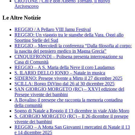
CROTONE / Chi è don Alberto Torriani, il nuovo
Arcivescovo
Le Altre Notizie
REGGIO / A Pellaro VIII Jamu Festival
REGGIO: Un viaggio tra le stanghe della Vara. Oggi allo
Sporting Stelle del Sud
REGGIO – Mercoledì la conferenza “Dalla filosofia al corpo:
la nascita del pensiero medico in Magna Grecia”
CINQUEFRONDI – Polisena presenta interrogazione su
Casa di Comunità
REGGIO – A S. Maria della Neve il coro Laudamus
S. ILARIO DELLO IONIO – Natale in musica
SIDERNO: Presepe vivente a Mirto il 27 dicembre 2025
SCILLA: Borgo DiVino dal 26 al 30 dicembre 2025
SAN GIORGIO MORGETO (RC) – XXVI edizione del
Presepe vivente dei bambini
A Bovalino il presepe che racconta la memoria contadina
della comunità
Sogno di Natale a Reggio il 13 dicembre in viale Aldo Moro
S. GIORGIO MORGETO (RC) – Il 26 dicembre il presepe
vivente dei bambini
REGGIO – A Motta San Giovanni i mercatini di Natale il 13
e 14 dicembre 2025