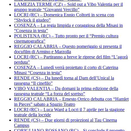
LAMEZIA TERME (CZ) – Sold out a Vibo Valentia per il
gruppo teatrale “Giovanni Vercillo”
LOCRI (RC) – Domenica Ennio Coltorti in scena con
“Shylock il giudeo”
COSENZA – La regia limpida e coraggiosa della Misasi in
“Cosenza in testa”
POLISTENA (RC) – Tutto pronto per il “Premio cultura
cinematografica”
REGGIO CALABRIA – Questo pomeriggio si presenta il
docufilm di Armino e Marzolla
LOCRI (RC) – Partiranno a breve le riprese del film “L’agorà
perduta”
COSENZA – Lunedì verrà proiettato il corto di Caterina
Minasi “Cosenza in testa”
RENDE (CS) – Da lunedì torna al Dam dell’Unical la
rassegna “Il cinefilo”
VIBO VALENTIA – Da domani la prima edizione della
rassegna teatrale “La forza del sorriso”
REGGIO CALABRIA – Ernesto Orrico debutta con “Hamlet
in Pieces” sabato a Spazio Teatro
LOCRI (RC) – Luca Ward a Locri il 7 aprile per la stagione
teatrale della locride
RENDE (CS) – Due giorni di proiezioni al Tau Cinema
Campus
CORIGLIANO-ROSSANO (RC) – Si conclude il progetto