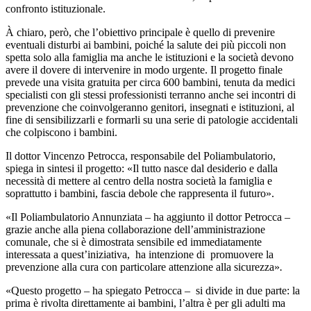
confronto istituzionale.
À chiaro, però, che l’obiettivo principale è quello di prevenire
eventuali disturbi ai bambini, poiché la salute dei più piccoli non
spetta solo alla famiglia ma anche le istituzioni e la società devono
avere il dovere di intervenire in modo urgente. Il progetto finale
prevede una visita gratuita per circa 600 bambini, tenuta da medici
specialisti con gli stessi professionisti terranno anche sei incontri di
prevenzione che coinvolgeranno genitori, insegnati e istituzioni, al
fine di sensibilizzarli e formarli su una serie di patologie accidentali
che colpiscono i bambini.
Il dottor Vincenzo Petrocca, responsabile del Poliambulatorio,
spiega in sintesi il progetto:
«Il tutto nasce dal desiderio e dalla
necessità di mettere al centro della nostra società la famiglia e
soprattutto i bambini, fascia debole che rappresenta il futuro».
«Il Poliambulatorio Annunziata – ha aggiunto il dottor Petrocca –
grazie anche alla piena collaborazione dell’amministrazione
comunale, che si è dimostrata sensibile ed immediatamente
interessata a quest’iniziativa, ha intenzione di promuovere la
prevenzione alla cura con particolare attenzione alla sicurezza»
.
«Questo progetto – ha spiegato Petrocca – si divide in due parte: la
prima è rivolta direttamente ai bambini, l’altra è per gli adulti ma