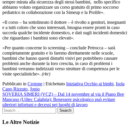
sempre mirata alla sicurezza degli stessi bambini, nello specifico
abbiamo voluto organizzare un corso gratuito di primo soccorso
pediatrico in collaborazione con la Simeup e la Prolife».
«Il corso – ha sottolineato il dottore – è rivolto a genitori, insegnanti
e a tutti coloro che sono interessati, bisogna essere pronti in caso
succeda qualche incidente domestico, e dati sugli incidenti domestici
che riguardano i bambini sono elevati»
.
«Per quanto concerne lo screening – conclude Petrocca – sarà
completamente gratuito e lo faremo direttamente nelle scuole,
bambini che hanno questi disturbi visivi per potrebbero causare
problemi anche durante la loro crescita, in caso di problemi i
bambini verranno indirizzati verso strutture di competenza per le
visite specialistiche».
(rkr)
Pubblicato in
Crotone
|
Etichettato
Iniziativa Occhio ai bimbi
,
Isola
Capo Rizzuto
,
Jonio
Navigazione
SOVERIA SIMERI (VCZ) – Dal 14 novembre al via il Piano Bee
Mancuso (Uiltec Calabria): Benessere psicologico può evitare
articoli
ulteriori infortuni e decessi nei luoghi di lavoro
Le Altre Notizie