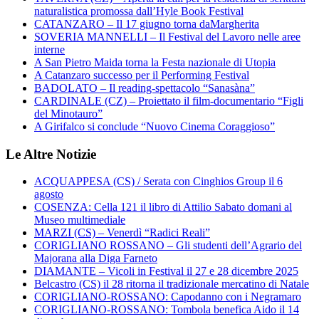
naturalistica promossa dall’Hyle Book Festival
CATANZARO – Il 17 giugno torna daMargherita
SOVERIA MANNELLI – Il Festival del Lavoro nelle aree
interne
A San Pietro Maida torna la Festa nazionale di Utopia
A Catanzaro successo per il Performing Festival
BADOLATO – Il reading-spettacolo “Sanasàna”
CARDINALE (CZ) – Proiettato il film-documentario “Figli
del Minotauro”
A Girifalco si conclude “Nuovo Cinema Coraggioso”
Le Altre Notizie
ACQUAPPESA (CS) / Serata con Cinghios Group il 6
agosto
COSENZA: Cella 121 il libro di Attilio Sabato domani al
Museo multimediale
MARZI (CS) – Venerdì “Radici Reali”
CORIGLIANO ROSSANO – Gli studenti dell’Agrario del
Majorana alla Diga Farneto
DIAMANTE – Vicoli in Festival il 27 e 28 dicembre 2025
Belcastro (CS) il 28 ritorna il tradizionale mercatino di Natale
CORIGLIANO-ROSSANO: Capodanno con i Negramaro
CORIGLIANO-ROSSANO: Tombola benefica Aido il 14