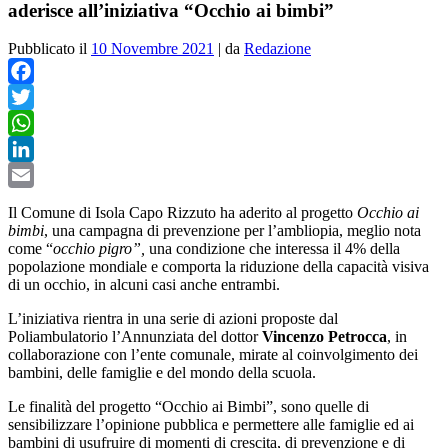
aderisce all’iniziativa “Occhio ai bimbi”
Pubblicato il
10 Novembre 2021
|
da
Redazione
Facebook
Twitter
WhatsApp
LinkedIn
Email
Il Comune di Isola Capo Rizzuto ha aderito al progetto
Occhio ai
bimbi
, una campagna
di prevenzione per l’ambliopia, meglio nota
come “
occhio pigro”,
una condizione che interessa il 4% della
popolazione mondiale e comporta la riduzione della capacità visiva
di un occhio, in alcuni casi anche entrambi.
L’iniziativa rientra in una serie di azioni proposte dal
Poliambulatorio l’Annunziata del dottor
Vincenzo Petrocca
, in
collaborazione con l’ente comunale, mirate al coinvolgimento dei
bambini, delle famiglie e del mondo della scuola.
Le finalità del progetto “Occhio ai Bimbi”, sono quelle di
sensibilizzare l’opinione pubblica e permettere alle famiglie ed ai
bambini di usufruire di momenti di crescita, di prevenzione e di