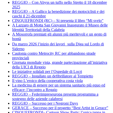
REGGIO – Con Abyss un tuffo nello Stretto il 18 dicembre
2025
REGGIO – A Gallico la benedizione dei motociclisti e dei
caschi il 21-dicembre
CINQUEFRONDI (RC) – Si presenta il libro “Mi svelo”
A Lazzaro di Motta San Giovanni Inaugurato il Museo delle
Identità Territoriali della Calabria
A Mosorrofa premiati gli alunni più meritevoli e un gesto di
bontà
Da marzo 2026 l’inizio dei lavori sulla Diga sul Lordo di
Siderno
Caulonia contro Metrocity RC per abbandono strade
provinciali
Giornata mondiale vista, grande partecipazione all’iniziativa
della UICI di Reggio
Le iniziative solidali per l’Ospedale di Locri
REGGIO – Installato un defibrillatore al Tempietto
Il vino L’eroico della cooperativa costa viola
La medicina di genere per un sistema sanitario più equo ed
efficace: l’incontro a Reggio
REGGIO – Federimpreseuropa presenta programma a
sostegno delle aziende calabresi
REGGIO – Successo per i Negroni Days
GERACE – Successo per il progetto “Best Artist in Gerace”
CINQUEFRONDI– Cartoon Show Party: l’unica tappa in