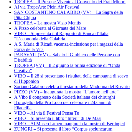
TROPEA – Il Presepe Vivente al Convento dei Frati Minori
Al via TropeArte Plein Air Festival
SAN COSTANTINO CALABRO (VV) – La Sagra della
Pitta Chjina
TROPEA – La mostra Visio Mentis
A Pizzo celebrata al Giornata del Mare
VIBO – Si presenta il il Rapporto di Banca d’Italia
“L’economia della Calabria.
A S. Maria di Ricadi vacanza-inclusione per i ragazzi della
Forza della Vita
PARAVATI (VV) – Sabato il Giubileo delle Persone con
Disabilità
TROPEA (VV) – Il 2 giugno la prima edizione di “Onda
Creativa”
VIBO – Il 28 si presentano i risultati della campagna di scavo
di Hipponion
Soriano Calabro celebra il restauro della Madonna del Rosario
PIZZO (VV) – Inaugurata la mostra “L’amore nell’arte”
A Vibo il congresso della Società italiana dei chirurghi
Il progetto della Pro Loco per celebrare i 243 anni di
Filadelfia
VIBO – Al via il Festival Pensa Tu
VIBO – Si presenta il libro “Inferi” di De Masi
VIBO – Al Museo Lìmen inaugurata la mostra di Berlingeri
ZUNGRI – Si presenta il libro “Corpus speluncarum