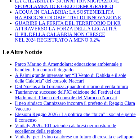
LA CALABRIA IN 30 ANNI TRA MIGRAZIONE
SPOPOLAMENTO E GELO DEMOGRAFICO
ACQUA IN CALABRIA: LA SOSTENIBILITÀ
HA BISOGNO DI OBIETTIVI DI INNOVAZIONE
GUARIRE LA FERITA DEL TERRITORIO DI KR
ATTRAVERSO LA FORZA DELLA LEGALITÀ
IL PIL DELLA CALABRIA NON CRESCE
NEL 2024 REGISTRATO A MENO 0,2%
Le Altre Notizie
Parco Marino di Amendolara: educazione ambientale e
bandiera blu contro il degrado
A Palmi grande interesse per “Il Vento di Dahkla e il sole
della Calabria” del console Naccari
Dal Nostos alla Tornanza: quando il ritorno diventa futuro
Taurianova: successo dell’XI edizione del Festival dei
Madonnari. Plauso del console del Marocco Naccari
Il neo sindaco Cannizzaro incontra il prefetto di Reggio Clara
Vaccaro
Elezioni Reggio 2026 / La politica che “buca” i social e perde
il consenso
Vinitaly 2026: 101 aziende calabresi per mostrare le
eccellenze della regione
Vinitaly: per il vino calabrese un futuro di crescita e sviluppo