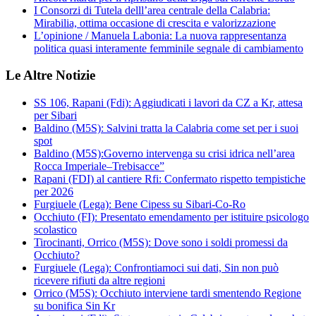
I Consorzi di Tutela delll’area centrale della Calabria:
Mirabilia, ottima occasione di crescita e valorizzazione
L’opinione / Manuela Labonia: La nuova rappresentanza
politica quasi interamente femminile segnale di cambiamento
Le Altre Notizie
SS 106, Rapani (Fdi): Aggiudicati i lavori da CZ a Kr, attesa
per Sibari
Baldino (M5S): Salvini tratta la Calabria come set per i suoi
spot
Baldino (M5S):Governo intervenga su crisi idrica nell’area
Rocca Imperiale–Trebisacce”
Rapani (FDI) al cantiere Rfi: Confermato rispetto tempistiche
per 2026
Furgiuele (Lega): Bene Cipess su Sibari-Co-Ro
Occhiuto (FI): Presentato emendamento per istituire psicologo
scolastico
Tirocinanti, Orrico (M5S): Dove sono i soldi promessi da
Occhiuto?
Furgiuele (Lega): Confrontiamoci sui dati, Sin non può
ricevere rifiuti da altre regioni
Orrico (M5S): Occhiuto interviene tardi smentendo Regione
su bonifica Sin Kr