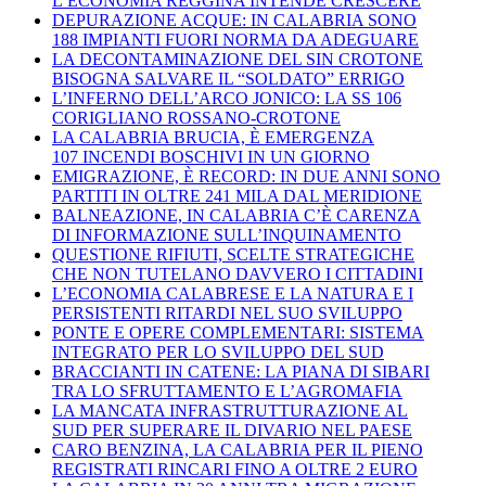
L’ECONOMIA REGGINA INTENDE CRESCERE
DEPURAZIONE ACQUE: IN CALABRIA SONO
188 IMPIANTI FUORI NORMA DA ADEGUARE
LA DECONTAMINAZIONE DEL SIN CROTONE
BISOGNA SALVARE IL “SOLDATO” ERRIGO
L’INFERNO DELL’ARCO JONICO: LA SS 106
CORIGLIANO ROSSANO-CROTONE
LA CALABRIA BRUCIA, È EMERGENZA
107 INCENDI BOSCHIVI IN UN GIORNO
EMIGRAZIONE, È RECORD: IN DUE ANNI SONO
PARTITI IN OLTRE 241 MILA DAL MERIDIONE
BALNEAZIONE, IN CALABRIA C’È CARENZA
DI INFORMAZIONE SULL’INQUINAMENTO
QUESTIONE RIFIUTI, SCELTE STRATEGICHE
CHE NON TUTELANO DAVVERO I CITTADINI
L’ECONOMIA CALABRESE E LA NATURA E I
PERSISTENTI RITARDI NEL SUO SVILUPPO
PONTE E OPERE COMPLEMENTARI: SISTEMA
INTEGRATO PER LO SVILUPPO DEL SUD
BRACCIANTI IN CATENE: LA PIANA DI SIBARI
TRA LO SFRUTTAMENTO E L’AGROMAFIA
LA MANCATA INFRASTRUTTURAZIONE AL
SUD PER SUPERARE IL DIVARIO NEL PAESE
CARO BENZINA, LA CALABRIA PER IL PIENO
REGISTRATI RINCARI FINO A OLTRE 2 EURO