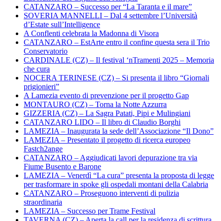
CATANZARO – Successo per “La Taranta e il mare”
SOVERIA MANNELLI – Dal 4 settembre l’Università
d’Estate sull’Intelligence
A Conflenti celebrata la Madonna di Visora
CATANZARO – EstArte entro il confine questa sera il Trio
Conservatorio
CARDINALE (CZ) – Il festival ‘nTramenti 2025 – Memoria
che cura
NOCERA TERINESE (CZ) – Si presenta il libro “Giornali
prigionieri”
A Lamezia evento di prevenzione per il progetto Gap
MONTAURO (CZ) – Torna la Notte Azzurra
GIZZERIA (CZ) – La Sagra Patati, Pipi e Mulingiani
CATANZARO LIDO – Il libro di Claudio Borghi
LAMEZIA – Inaugurata la sede dell’Associazione “Il Dono”
LAMEZIA – Presentato il progetto di ricerca europeo
Fastch2ange
CATANZARO – Aggiudicati lavori depurazione tra via
Fiume Busento e Barone
LAMEZIA – Venerdì “La cura” presenta la proposta di legge
per trasformare in spoke gli ospedali montani della Calabria
CATANZARO – Proseguono interventi di pulizia
straordinaria
LAMEZIA – Successo per Trame Festival
TAVERNA (CZ) – Aperta la call per la residenza di scrittura