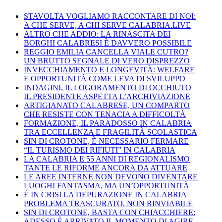
STAVOLTA VOGLIAMO RACCONTARE DI NOI:
A CHE SERVE, A CHI SERVE CALABRIA.LIVE
ALTRO CHE ADDIO: LA RINASCITA DEI
BORGHI CALABRESI È DAVVERO POSSIBILE
REGGIO EMILIA CANCELLA VIALE CUTRO?
UN BRUTTO SEGNALE DI VERO DISPREZZO
INVECCHIAMENTO E LONGEVITÀ: WELFARE
E OPPORTUNITÀ COME LEVA DI SVILUPPO
INDAGINI, IL LOGORAMENTO DI OCCHIUTO
IL PRESIDENTE ASPETTA L’ARCHIVIAZIONE
ARTIGIANATO CALABRESE, UN COMPARTO
CHE RESISTE CON TENACIA A DIFFICOLTÀ
FORMAZIONE, IL PARADOSSO IN CALABRIA
TRA ECCELLENZA E FRAGILITÀ SCOLASTICA
SIN DI CROTONE, È NECESSARIO FERMARE
“IL TURISMO DEI RIFIUTI” IN CALABRIA
LA CALABRIA E 55 ANNI DI REGIONALISMO
TANTE LE RIFORME ANCORA DA ATTUARE
LE AREE INTERNE NON DEVONO DIVENTARE
LUOGHI FANTASMA, MA UN’OPPORTUNITÀ
È IN CRISI LA DEPURAZIONE IN CALABRIA
PROBLEMA TRASCURATO, NON RINVIABILE
SIN DI CROTONE, BASTA CON CHIACCHIERE:
ADESSO È ARRIVATO IL MOMENTO DI AGIRE