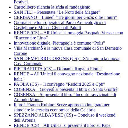
Festival
Castrolibero rilancia la sfida al randagismo
SAN FILI – Presentate “Le Notti delle Magare”
CERISANO – Lunedì “Tre giorni per Gaza: oltre i muri”
Giornalisti e tour operator al Parco Archeologico di
Castiglione e Museo Civico di Paludi
RENDE (CS) – All’Unical si omaggia Pasquale Versace con
“Raccontare Lino”
Innovazione digitale, Pietrapaola è comune “Polis”
Villa Marchianò è la nuova Casa comunale di San Demetrio
Corone
SAN DEMETRIO CORONE (CS) – S’inaugura la nuova
Casa Comunale
PIETRAFITTA (CS) – Domani “Ruga in Fiore”
RENDE – All’Unical il convegno nazionale “Destinazione
Italia”
PAOLA (CS) – Il convegno “Redditi 2025 e Cpb”
COSENZA – Giovedì si presenta il libro di Santo Gioffrè
COSENZA – Si presenta il libro “Incontri ravvicinati” di
Antonio Monda
Il prof. Franco Rubino: Serve approccio integrato per
stimolare la crescita economica della Calabria
SPEZZANO ALBANESE (CS) – Concluso il weekend
dell’Arberia
RENDE (CS) – All’Unical si presenta il libro su Papa