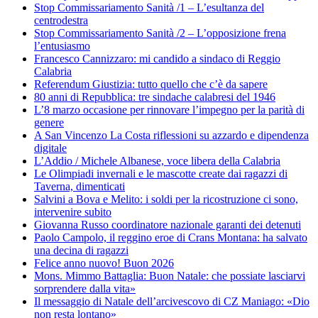
Stop Commissariamento Sanità /1 – L’esultanza del
centrodestra
Stop Commissariamento Sanità /2 – L’opposizione frena
l’entusiasmo
Francesco Cannizzaro: mi candido a sindaco di Reggio
Calabria
Referendum Giustizia: tutto quello che c’è da sapere
80 anni di Repubblica: tre sindache calabresi del 1946
L’8 marzo occasione per rinnovare l’impegno per la parità di
genere
A San Vincenzo La Costa riflessioni su azzardo e dipendenza
digitale
L’Addio / Michele Albanese, voce libera della Calabria
Le Olimpiadi invernali e le mascotte create dai ragazzi di
Taverna, dimenticati
Salvini a Bova e Melito: i soldi per la ricostruzione ci sono,
intervenire subito
Giovanna Russo coordinatore nazionale garanti dei detenuti
Paolo Campolo, il reggino eroe di Crans Montana: ha salvato
una decina di ragazzi
Felice anno nuovo! Buon 2026
Mons. Mimmo Battaglia: Buon Natale: che possiate lasciarvi
sorprendere dalla vita»
Il messaggio di Natale dell’arcivescovo di CZ Maniago: «Dio
non resta lontano»