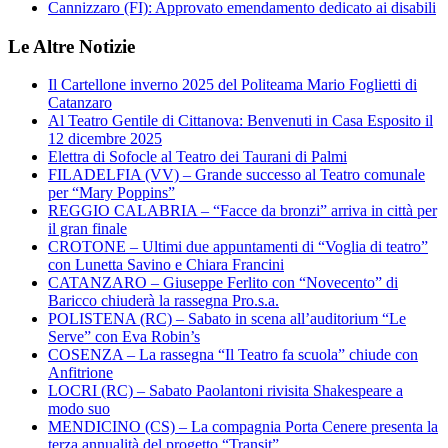
Cannizzaro (FI): Approvato emendamento dedicato ai disabili
Le Altre Notizie
Il Cartellone inverno 2025 del Politeama Mario Foglietti di
Catanzaro
Al Teatro Gentile di Cittanova: Benvenuti in Casa Esposito il
12 dicembre 2025
Elettra di Sofocle al Teatro dei Taurani di Palmi
FILADELFIA (VV) – Grande successo al Teatro comunale
per “Mary Poppins”
REGGIO CALABRIA – “Facce da bronzi” arriva in città per
il gran finale
CROTONE – Ultimi due appuntamenti di “Voglia di teatro”
con Lunetta Savino e Chiara Francini
CATANZARO – Giuseppe Ferlito con “Novecento” di
Baricco chiuderà la rassegna Pro.s.a.
POLISTENA (RC) – Sabato in scena all’auditorium “Le
Serve” con Eva Robin’s
COSENZA – La rassegna “Il Teatro fa scuola” chiude con
Anfitrione
LOCRI (RC) – Sabato Paolantoni rivisita Shakespeare a
modo suo
MENDICINO (CS) – La compagnia Porta Cenere presenta la
terza annualità del progetto “Transit”