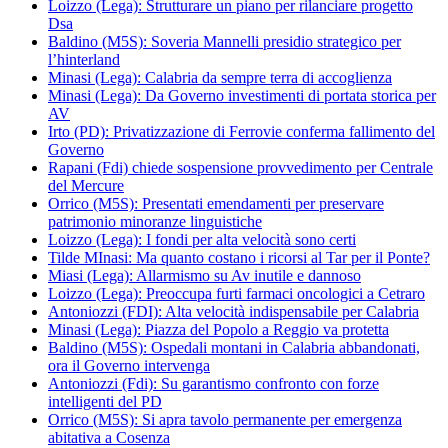
Loizzo (Lega): Strutturare un piano per rilanciare progetto
Dsa
Baldino (M5S): Soveria Mannelli presidio strategico per
l’hinterland
Minasi (Lega): Calabria da sempre terra di accoglienza
Minasi (Lega): Da Governo investimenti di portata storica per
AV
Irto (PD): Privatizzazione di Ferrovie conferma fallimento del
Governo
Rapani (Fdi) chiede sospensione provvedimento per Centrale
del Mercure
Orrico (M5S): Presentati emendamenti per preservare
patrimonio minoranze linguistiche
Loizzo (Lega): I fondi per alta velocità sono certi
Tilde MInasi: Ma quanto costano i ricorsi al Tar per il Ponte?
Miasi (Lega): Allarmismo su Av inutile e dannoso
Loizzo (Lega): Preoccupa furti farmaci oncologici a Cetraro
Antoniozzi (FDI): Alta velocità indispensabile per Calabria
Minasi (Lega): Piazza del Popolo a Reggio va protetta
Baldino (M5S): Ospedali montani in Calabria abbandonati,
ora il Governo intervenga
Antoniozzi (Fdi): Su garantismo confronto con forze
intelligenti del PD
Orrico (M5S): Si apra tavolo permanente per emergenza
abitativa a Cosenza