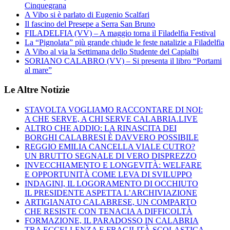
Cinquegrana
A Vibo si è parlato di Eugenio Scalfari
Il fascino del Presepe a Serra San Bruno
FILADELFIA (VV) – A maggio torna il Filadelfia Festival
La “Pignolata” più grande chiude le feste natalizie a Filadelfia
A Vibo al via la Settimana dello Studente del Capialbi
SORIANO CALABRO (VV) – Si presenta il libro “Portami
al mare”
Le Altre Notizie
STAVOLTA VOGLIAMO RACCONTARE DI NOI:
A CHE SERVE, A CHI SERVE CALABRIA.LIVE
ALTRO CHE ADDIO: LA RINASCITA DEI
BORGHI CALABRESI È DAVVERO POSSIBILE
REGGIO EMILIA CANCELLA VIALE CUTRO?
UN BRUTTO SEGNALE DI VERO DISPREZZO
INVECCHIAMENTO E LONGEVITÀ: WELFARE
E OPPORTUNITÀ COME LEVA DI SVILUPPO
INDAGINI, IL LOGORAMENTO DI OCCHIUTO
IL PRESIDENTE ASPETTA L’ARCHIVIAZIONE
ARTIGIANATO CALABRESE, UN COMPARTO
CHE RESISTE CON TENACIA A DIFFICOLTÀ
FORMAZIONE, IL PARADOSSO IN CALABRIA
TRA ECCELLENZA E FRAGILITÀ SCOLASTICA