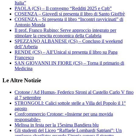
Italia”
PAOLA (CS) – Il convegno “Redditi 2025 e Cpb”
COSENZA – Giovedì si presenta il libro di Santo Gioffrè
COSENZA – Si presenta il libro “Incontri ravvicinati” di
Antonio Monda
Il prof. Franco Rubino: Serve approccio integrato per
stimolare la crescita economica della Calabria
SPEZZANO ALBANESE (CS) – Concluso il weekend
dell’Arberia
RENDE (CS) – All’Unical si presenta il libro su Papa
Francesco
SAN GIOVANNI IN FIORE (CS) – Torna il primario di
Medicina
Le Altre Notizie
Crotone / Ad Humus- Federico Sironi al Castello Carlo V fino
al 7 settembre
STRONGOLI: Calici sottole stelle a Villa del Popolo il 1°
agosto
Confcommercio Crotone: «Insieme per una movida
responsabile»
Melissa in festa per la 15esima Bandiera blu
Gli studenti del Liceo “Raffaele Lombardi Satriani”: Un
applauso sbagliato: quando l’ironia supera il rispetto