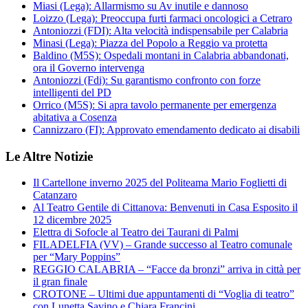
Miasi (Lega): Allarmismo su Av inutile e dannoso
Loizzo (Lega): Preoccupa furti farmaci oncologici a Cetraro
Antoniozzi (FDI): Alta velocità indispensabile per Calabria
Minasi (Lega): Piazza del Popolo a Reggio va protetta
Baldino (M5S): Ospedali montani in Calabria abbandonati,
ora il Governo intervenga
Antoniozzi (Fdi): Su garantismo confronto con forze
intelligenti del PD
Orrico (M5S): Si apra tavolo permanente per emergenza
abitativa a Cosenza
Cannizzaro (FI): Approvato emendamento dedicato ai disabili
Le Altre Notizie
Il Cartellone inverno 2025 del Politeama Mario Foglietti di
Catanzaro
Al Teatro Gentile di Cittanova: Benvenuti in Casa Esposito il
12 dicembre 2025
Elettra di Sofocle al Teatro dei Taurani di Palmi
FILADELFIA (VV) – Grande successo al Teatro comunale
per “Mary Poppins”
REGGIO CALABRIA – “Facce da bronzi” arriva in città per
il gran finale
CROTONE – Ultimi due appuntamenti di “Voglia di teatro”
con Lunetta Savino e Chiara Francini