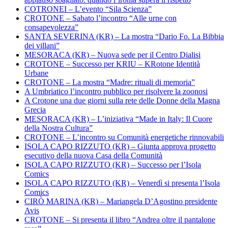
COTRONEI – L’evento “Sila Scienza”
CROTONE – Sabato l’incontro “Alle urne con
consapevolezza”
SANTA SEVERINA (KR) – La mostra “Dario Fo. La Bibbia
dei villani”
MESORACA (KR) – Nuova sede per il Centro Dialisi
CROTONE – Successo per KRIU – KRotone Identità
Urbane
CROTONE – La mostra “Madre: rituali di memoria”
A Umbriatico l’incontro pubblico per risolvere la zoonosi
A Crotone una due giorni sulla rete delle Donne della Magna
Grecia
MESORACA (KR) – L’iniziativa “Made in Italy: Il Cuore
della Nostra Cultura”
CROTONE – L’incontro su Comunità energetiche rinnovabili
ISOLA CAPO RIZZUTO (KR) – Giunta approva progetto
esecutivo della nuova Casa della Comunità
ISOLA CAPO RIZZUTO (KR) – Successo per l’Isola
Comics
ISOLA CAPO RIZZUTO (KR) – Venerdì si presenta l’Isola
Comics
CIRÒ MARINA (KR) – Mariangela D’Agostino presidente
Avis
CROTONE – Si presenta il libro “Andrea oltre il pantalone