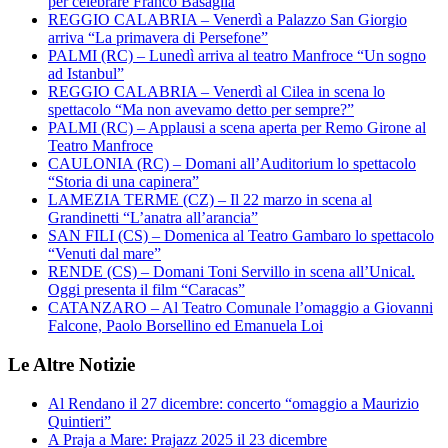
per celebrare Franco Basaglia
REGGIO CALABRIA – Venerdì a Palazzo San Giorgio
arriva “La primavera di Persefone”
PALMI (RC) – Lunedì arriva al teatro Manfroce “Un sogno
ad Istanbul”
REGGIO CALABRIA – Venerdì al Cilea in scena lo
spettacolo “Ma non avevamo detto per sempre?”
PALMI (RC) – Applausi a scena aperta per Remo Girone al
Teatro Manfroce
CAULONIA (RC) – Domani all’Auditorium lo spettacolo
“Storia di una capinera”
LAMEZIA TERME (CZ) – Il 22 marzo in scena al
Grandinetti “L’anatra all’arancia”
SAN FILI (CS) – Domenica al Teatro Gambaro lo spettacolo
“Venuti dal mare”
RENDE (CS) – Domani Toni Servillo in scena all’Unical.
Oggi presenta il film “Caracas”
CATANZARO – Al Teatro Comunale l’omaggio a Giovanni
Falcone, Paolo Borsellino ed Emanuela Loi
Le Altre Notizie
Al Rendano il 27 dicembre: concerto “omaggio a Maurizio
Quintieri”
A Praja a Mare: Prajazz 2025 il 23 dicembre