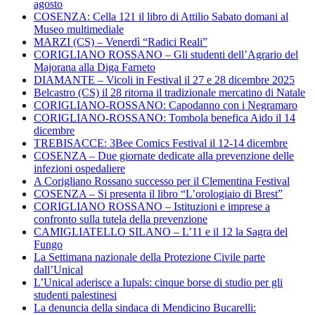
agosto
COSENZA: Cella 121 il libro di Attilio Sabato domani al
Museo multimediale
MARZI (CS) – Venerdì “Radici Reali”
CORIGLIANO ROSSANO – Gli studenti dell’Agrario del
Majorana alla Diga Farneto
DIAMANTE – Vicoli in Festival il 27 e 28 dicembre 2025
Belcastro (CS) il 28 ritorna il tradizionale mercatino di Natale
CORIGLIANO-ROSSANO: Capodanno con i Negramaro
CORIGLIANO-ROSSANO: Tombola benefica Aido il 14
dicembre
TREBISACCE: 3Bee Comics Festival il 12-14 dicembre
COSENZA – Due giornate dedicate alla prevenzione delle
infezioni ospedaliere
A Corigliano Rossano successo per il Clementina Festival
COSENZA – Si presenta il libro “L’orologiaio di Brest”
CORIGLIANO ROSSANO – Istituzioni e imprese a
confronto sulla tutela della prevenzione
CAMIGLIATELLO SILANO – L’11 e il 12 la Sagra del
Fungo
La Settimana nazionale della Protezione Civile parte
dall’Unical
L’Unical aderisce a Iupals: cinque borse di studio per gli
studenti palestinesi
La denuncia della sindaca di Mendicino Bucarelli: