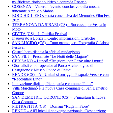
nsufficiente ripristino idrico a contrada Rosario
COSENZA – Venerdì l’evento conclusivo della mostra
itinerante Archivio Mabos
BOCCHIGLIERO: serata conclusiva del Memories Film Fest
2025
TERRANOVA DA SIBARI (CS) – Successo per Vespa in
Moto
CIVITA (CS) – L’Onirika Festival
Inaugurato a Lorica il Centro informazioni turistiche
SAN LUCIDO (CS) – Tutto pronto per i Fotografia Calabria
Festival
Castrolibero rilancia la sfida al randagismo
SAN FILI – Presentate “Le Notti delle Magare”
CERISANO – Lunedì “Tre giorni per Gaza: oltre i muri”
Giornalisti e tour operator al Parco Archeologico di
Castiglione e Museo Civico di Paludi
RENDE (CS) – All’Unical si omaggia Pasquale Versace con
“Raccontare Lino”
Innovazione digitale, Pietrapaola è comune “Polis”
Villa Marchianò è la nuova Casa comunale di San Demetrio
Corone
SAN DEMETRIO CORONE (CS) – S’inaugura la nuova
Casa Comunale
PIETRAFITTA (CS) – Domani “Ruga in Fiore”
RENDE – All’Unical il convegno nazionale “Destinazione