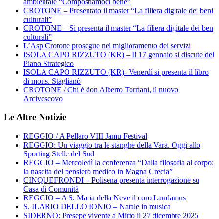
ambientale “Compostiamoci bene”
CROTONE – Presentato il master “La filiera digitale dei beni
culturali”
CROTONE – Si presenta il master “La filiera digitale dei ben
culturali”
L’Asp Crotone prosegue nel miglioramento dei servizi
ISOLA CAPO RIZZUTO (KR) – Il 17 gennaio si discute del
Piano Strategico
ISOLA CAPO RIZZUTO (KR)- Venerdì si presenta il libro
di mons. Staglianò
CROTONE / Chi è don Alberto Torriani, il nuovo
Arcivescovo
Le Altre Notizie
REGGIO / A Pellaro VIII Jamu Festival
REGGIO: Un viaggio tra le stanghe della Vara. Oggi allo
Sporting Stelle del Sud
REGGIO – Mercoledì la conferenza “Dalla filosofia al corpo:
la nascita del pensiero medico in Magna Grecia”
CINQUEFRONDI – Polisena presenta interrogazione su
Casa di Comunità
REGGIO – A S. Maria della Neve il coro Laudamus
S. ILARIO DELLO IONIO – Natale in musica
SIDERNO: Presepe vivente a Mirto il 27 dicembre 2025