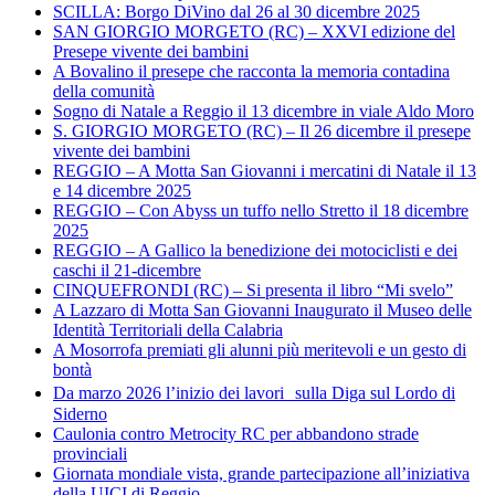
SCILLA: Borgo DiVino dal 26 al 30 dicembre 2025
SAN GIORGIO MORGETO (RC) – XXVI edizione del
Presepe vivente dei bambini
A Bovalino il presepe che racconta la memoria contadina
della comunità
Sogno di Natale a Reggio il 13 dicembre in viale Aldo Moro
S. GIORGIO MORGETO (RC) – Il 26 dicembre il presepe
vivente dei bambini
REGGIO – A Motta San Giovanni i mercatini di Natale il 13
e 14 dicembre 2025
REGGIO – Con Abyss un tuffo nello Stretto il 18 dicembre
2025
REGGIO – A Gallico la benedizione dei motociclisti e dei
caschi il 21-dicembre
CINQUEFRONDI (RC) – Si presenta il libro “Mi svelo”
A Lazzaro di Motta San Giovanni Inaugurato il Museo delle
Identità Territoriali della Calabria
A Mosorrofa premiati gli alunni più meritevoli e un gesto di
bontà
Da marzo 2026 l’inizio dei lavori sulla Diga sul Lordo di
Siderno
Caulonia contro Metrocity RC per abbandono strade
provinciali
Giornata mondiale vista, grande partecipazione all’iniziativa
della UICI di Reggio