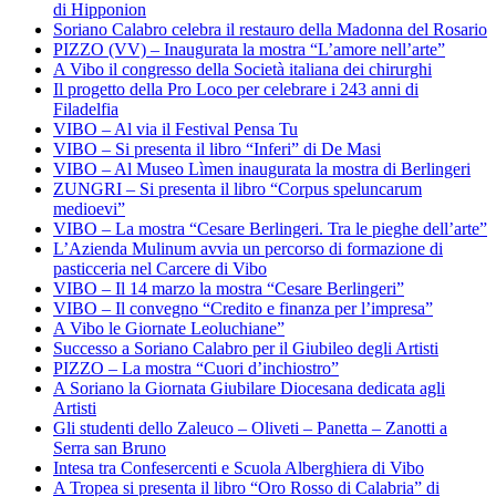
di Hipponion
Soriano Calabro celebra il restauro della Madonna del Rosario
PIZZO (VV) – Inaugurata la mostra “L’amore nell’arte”
A Vibo il congresso della Società italiana dei chirurghi
Il progetto della Pro Loco per celebrare i 243 anni di
Filadelfia
VIBO – Al via il Festival Pensa Tu
VIBO – Si presenta il libro “Inferi” di De Masi
VIBO – Al Museo Lìmen inaugurata la mostra di Berlingeri
ZUNGRI – Si presenta il libro “Corpus speluncarum
medioevi”
VIBO – La mostra “Cesare Berlingeri. Tra le pieghe dell’arte”
L’Azienda Mulinum avvia un percorso di formazione di
pasticceria nel Carcere di Vibo
VIBO – Il 14 marzo la mostra “Cesare Berlingeri”
VIBO – Il convegno “Credito e finanza per l’impresa”
A Vibo le Giornate Leoluchiane”
Successo a Soriano Calabro per il Giubileo degli Artisti
PIZZO – La mostra “Cuori d’inchiostro”
A Soriano la Giornata Giubilare Diocesana dedicata agli
Artisti
Gli studenti dello Zaleuco – Oliveti – Panetta – Zanotti a
Serra san Bruno
Intesa tra Confesercenti e Scuola Alberghiera di Vibo
A Tropea si presenta il libro “Oro Rosso di Calabria” di