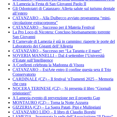
A Lamezia la Festa di San Giovanni Paolo II
Gli Odontoiatri di Catanzaro: Allerta salute sul turismo dentale
all’estero
CATANZARO – Alla Dulbecco avviato programma “mini-
circolazione extracorporea”
CATANZARO – Successo per il Materia Festival
La Pro Loco di Nicotera: Concluso biorisanamento torrente
San Giovanni
Il Carnevale di Lamezia è già in cammino: riaperte le porte del
Laboratorio dei Giganti dell’Allegria
CATANZARO – Successo per “La Taranta e il mare”
SOVERIA MANNELLI – Dal 4 settembre l’Università
d’Estate sull’Intelligence
A Conflenti celebrata la Madonna di Visora
CATANZARO – EstArte entro il confine questa sera il Trio
Conservatorio
CARDINALE (CZ) – Il festival ‘nTramenti 2025 – Memoria
che cura
NOCERA TERINESE (CZ) – Si presenta il libro “Giornali
prigionieri”
A Lamezia evento di prevenzione per il progetto Gap
MONTAURO (CZ) – Torna la Notte Azzurra
GIZZERIA (CZ) – La Sagra Patati, Pipi e Mulingiani
CATANZARO LIDO – Il libro di Claudio Borghi
LAMEZIA – Inaugurata la sede dell’Associazione “Il Dono”