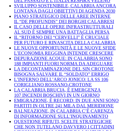
DEL PASSATO E L’ITALIA RESPIRA VELENO
SVILUPPO SOSTENIBILE, CALABRIA ANCORA
LONTANA DAGLI OBIETTIVI DI AGENDA 2030
PIANO STRATEGICO DELLE AREE INTERNE
IL “DE PROFUNDIS” DEI BORGHI CALABRESI
IL CASO DELLE OPERE INFRASTRUTTURALI
AL SUD È SEMPRE UNA BATTAGLIA PERSA
IL “RITORNO DEI “CERVELLI” È CRUCIALE
PER FUTURO E RINASCITA DELLA CALABRIA
LE NUOVE OPPORTUNITÀ E LE NUOVE SFIDE
L’ECONOMIA REGGINA INTENDE CRESCERE
DEPURAZIONE ACQUE: IN CALABRIA SONO
188 IMPIANTI FUORI NORMA DA ADEGUARE
LA DECONTAMINAZIONE DEL SIN CROTONE
BISOGNA SALVARE IL “SOLDATO” ERRIGO
L’INFERNO DELL’ARCO JONICO: LA SS 106
CORIGLIANO ROSSANO-CROTONE
LA CALABRIA BRUCIA, È EMERGENZA
107 INCENDI BOSCHIVI IN UN GIORNO
EMIGRAZIONE, È RECORD: IN DUE ANNI SONO
PARTITI IN OLTRE 241 MILA DAL MERIDIONE
BALNEAZIONE, IN CALABRIA C’È CARENZA
DI INFORMAZIONE SULL’INQUINAMENTO
QUESTIONE RIFIUTI, SCELTE STRATEGICHE
CHE NON TUTELANO DAVVERO I CITTADINI