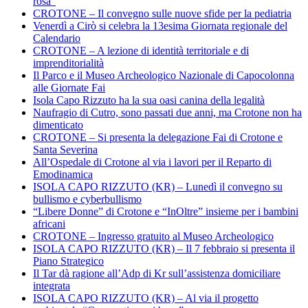
rosa”
CROTONE – Il convegno sulle nuove sfide per la pediatria
Venerdì a Cirò si celebra la 13esima Giornata regionale del
Calendario
CROTONE – A lezione di identità territoriale e di
imprenditorialità
Il Parco e il Museo Archeologico Nazionale di Capocolonna
alle Giornate Fai
Isola Capo Rizzuto ha la sua oasi canina della legalità
Naufragio di Cutro, sono passati due anni, ma Crotone non ha
dimenticato
CROTONE – Si presenta la delegazione Fai di Crotone e
Santa Severina
All’Ospedale di Crotone al via i lavori per il Reparto di
Emodinamica
ISOLA CAPO RIZZUTO (KR) – Lunedì il convegno su
bullismo e cyberbullismo
“Libere Donne” di Crotone e “InOltre” insieme per i bambini
africani
CROTONE – Ingresso gratuito al Museo Archeologico
ISOLA CAPO RIZZUTO (KR) – Il 7 febbraio si presenta il
Piano Strategico
Il Tar dà ragione all’Adp di Kr sull’assistenza domiciliare
integrata
ISOLA CAPO RIZZUTO (KR) – Al via il progetto