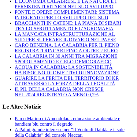
L’ECONOMIA CALABRESE E LA NATURA E I
PERSISTENTI RITARDI NEL SUO SVILUPPO
PONTE E OPERE COMPLEMENTARI: SISTEMA
INTEGRATO PER LO SVILUPPO DEL SUD
BRACCIANTI IN CATENE: LA PIANA DI SIBARI
TRA LO SFRUTTAMENTO E L’AGROMAFIA
LA MANCATA INFRASTRUTTURAZIONE AL
SUD PER SUPERARE IL DIVARIO NEL PAESE
CARO BENZINA, LA CALABRIA PER IL PIENO
REGISTRATI RINCARI FINO A OLTRE 2 EURO
LA CALABRIA IN 30 ANNI TRA MIGRAZIONE
SPOPOLAMENTO E GELO DEMOGRAFICO
ACQUA IN CALABRIA: LA SOSTENIBILITÀ
HA BISOGNO DI OBIETTIVI DI INNOVAZIONE
GUARIRE LA FERITA DEL TERRITORIO DI KR
ATTRAVERSO LA FORZA DELLA LEGALITÀ
IL PIL DELLA CALABRIA NON CRESCE
NEL 2024 REGISTRATO A MENO 0,2%
Le Altre Notizie
Parco Marino di Amendolara: educazione ambientale e
bandiera blu contro il degrado
A Palmi grande interesse per “Il Vento di Dahkla e il sole
della Calabria” del console Naccari