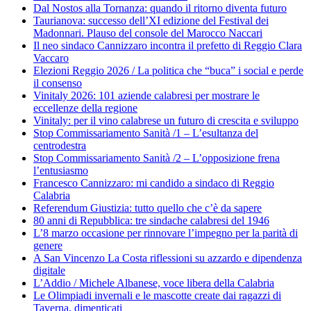
Dal Nostos alla Tornanza: quando il ritorno diventa futuro
Taurianova: successo dell’XI edizione del Festival dei
Madonnari. Plauso del console del Marocco Naccari
Il neo sindaco Cannizzaro incontra il prefetto di Reggio Clara
Vaccaro
Elezioni Reggio 2026 / La politica che “buca” i social e perde
il consenso
Vinitaly 2026: 101 aziende calabresi per mostrare le
eccellenze della regione
Vinitaly: per il vino calabrese un futuro di crescita e sviluppo
Stop Commissariamento Sanità /1 – L’esultanza del
centrodestra
Stop Commissariamento Sanità /2 – L’opposizione frena
l’entusiasmo
Francesco Cannizzaro: mi candido a sindaco di Reggio
Calabria
Referendum Giustizia: tutto quello che c’è da sapere
80 anni di Repubblica: tre sindache calabresi del 1946
L’8 marzo occasione per rinnovare l’impegno per la parità di
genere
A San Vincenzo La Costa riflessioni su azzardo e dipendenza
digitale
L’Addio / Michele Albanese, voce libera della Calabria
Le Olimpiadi invernali e le mascotte create dai ragazzi di
Taverna, dimenticati