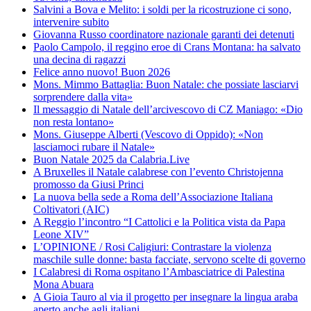
Salvini a Bova e Melito: i soldi per la ricostruzione ci sono,
intervenire subito
Giovanna Russo coordinatore nazionale garanti dei detenuti
Paolo Campolo, il reggino eroe di Crans Montana: ha salvato
una decina di ragazzi
Felice anno nuovo! Buon 2026
Mons. Mimmo Battaglia: Buon Natale: che possiate lasciarvi
sorprendere dalla vita»
Il messaggio di Natale dell’arcivescovo di CZ Maniago: «Dio
non resta lontano»
Mons. Giuseppe Alberti (Vescovo di Oppido): «Non
lasciamoci rubare il Natale»
Buon Natale 2025 da Calabria.Live
A Bruxelles il Natale calabrese con l’evento Christojenna
promosso da Giusi Princi
La nuova bella sede a Roma dell’Associazione Italiana
Coltivatori (AIC)
A Reggio l’incontro “I Cattolici e la Politica vista da Papa
Leone XIV”
L’OPINIONE / Rosi Caligiuri: Contrastare la violenza
maschile sulle donne: basta facciate, servono scelte di governo
I Calabresi di Roma ospitano l’Ambasciatrice di Palestina
Mona Abuara
A Gioia Tauro al via il progetto per insegnare la lingua araba
aperto anche agli italiani