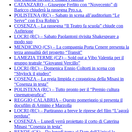
CATANZARO – Giuseppe Ferlito con “Novecento” di
Baricco chiuderà la rassegna Pro.s.a.
POLISTENA (RC) – Sabato in scena all’auditorium “Le
Serve” con Eva Robin’s
COSENZA – La rassegna “Il Teatro fa scuola” chiude con
Anfitrione
LOCRI (RC) – Sabato Paolantoni rivisita Shakespeare a
modo suo
MENDICINO (CS) – La compagnia Porta Cenere presenta la
terza annualità del progetto “Transit”
LAMEZIA TERME (CZ) – Sold out a Vibo Valentia per il
gruppo teatrale “Giovanni Vercillo”
LOCRI (RC) – Domenica Ennio Coltorti in scena con
“Shylock il giudeo”
COSENZA – La regia limpida e coraggiosa della Misasi in
“Cosenza in testa”
POLISTENA (RC) – Tutto pronto per il “Premio cultura
cinematografica”
REGGIO CALABRIA – Questo pomeriggio si presenta il
docufilm di Armino e Marzolla
LOCRI (RC) – Partiranno a breve le riprese del film “L’agorà
perduta”
COSENZA – Lunedì verrà proiettato il corto di Caterina
Minasi “Cosenza in testa”
RENDE (CS) – Da lunedì torna al Dam dell’Unical la