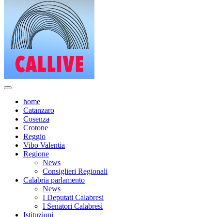
home
Catanzaro
Cosenza
Crotone
Reggio
Vibo Valentia
Regione
News
Consiglieri Regionali
Calabria parlamento
News
I Deputati Calabresi
I Senatori Calabresi
Istituzioni