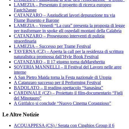
LAMEZIA – Presentato il progetto di ricerca europeo
Fastch2ange
CATANZARO – Aggiudicati lavori depurazione tra via
Fiume Busento e Barone
LAMEZIA – Venerdì “La cura” presenta la proposta di legge
per trasformare in spoke gli ospedali montani della Calabria
CATANZARO – Proseguono interventi di pulizia
straordinaria
LAMEZIA – Successo per Trame Festival
TAVERNA (CZ) – Aperta la call per la residenza di scrittura
naturalistica promossa dall’Hyle Book Festival
CATANZARO – Il 17 giugno torna daMargherita
SOVERIA MANNELLI – Il Festival del Lavoro nelle aree
interne
A San Pietro Maida torna la Festa nazionale di Utopia
A Catanzaro successo per il Performing Festival
BADOLATO – Il reading-spettacolo “Sanasàna”
CARDINALE (CZ) – Proiettato il film-documentario “Figli
del Minotauro”
A Girifalco si conclude “Nuovo Cinema Coraggioso”
Le Altre Notizie
ACQUAPPESA (CS) / Serata con Cinghios Group il 6