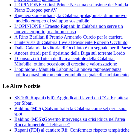
L’OPINIONE / Giusi Princi: Nessuna esclusione del Sud da
Piano Europeo per AV
Rigenerazione urbana, la Calabria protagonista di un nuovo
modello europeo di sviluppo sostenibile
L’OPINIONE / Ernesto Rapani: In Calabria non serve un
nuovo aeroporto, ma buon senso
A Rino Barillari il Premio Armando Curcio per la carriera
L’intervista di Calabria.Live al Presidente Roberto Occhiuto
Dalla Calabria la vittoria di Occhiuto è un segnale per il Paese
Ancora ritardi per il ripristino della Diga sul torrente Lordo
I Consorzi di Tutela delll’area centrale della Calabria:
Mirabilia, ottima occasione di crescita e valorizzazione
L’opinione / Manuela Labonia: La nuova rappresentanza
politica quasi interamente femminile segnale di cambiamento
Le Altre Notizie
SS 106, Rapani (Fdi): Aggiudicati i lavori da CZ a Kr, attesa
per Sibari
Baldino (M5S): Salvini tratta la Calabria come set per i suoi
spot
Baldino (M5S):Governo intervenga su crisi idrica nell’area
Rocca Imperiale–Trebisacce”
Rapani (FDI) al cantiere Rfi: Confermato rispetto tempistiche