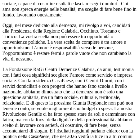
sociale, capace di costruire risultati e lasciare segni duraturi. Chi
ama non spreca energie nelle banalità, ma sceglie di fare bene fino in
fondo, lavorando onestamente.
Oggi, nel mese dedicato alla demenza, mi rivolgo a voi, candidati
alla Presidenza della Regione Calabria, Occhiuto, Toscano e
Tridico. La vostra scelta non può essere tra opportunità o
convenienze politiche. La vera scelta da compiere è tra amore e
opportunismo. L’amore è responsabilità verso le persone,
l’opportunismo è restare fermi a parole vuote che non cambiano la
vita di nessuno.
La Fondazione RaGi Centri Demenze Calabria, da anni, testimonia
con i fatti cosa significhi scegliere l’amore come servizio e impresa
sociale. Con la residenza CasaPaese, con i Centri Diurni, con i
servizi domiciliari e con progetti che hanno fatto scuola a livello
nazionale, abbiamo dimostrato che la demenza non è solo una
questione sanitaria, ma un fatto sociale, culturale, territoriale,
relazionale. E di questo la prossima Giunta Regionale non può non
tenerne conto, se vuole migliorare il suo budget di spesa. La nostra
Rivoluzione Gentile ci ha fatto spesso stare da soli e camminare con
fatica, ma con la forza della dignità e della professionalità abbiamo
scelto di lavorare con serietà, di costruire, di fare bene, senza
accontentarci di slogan. E i risultati raggiunti parlano chiaro: con la
politica della CasaPaese, che nel 2026 vedrà la luce in altri comuni