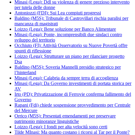
Minasi (Lega): Ddl su violenza di genere prezioso intervento
per tutela delle donne
Antoniozzi (FDI): Sui Lea compiuti progressi
Baldino (M5S): Tribunale di Castrovillari rischia paralisi per
mancanza di magistrati
Loizzo (Lega): Bene soluzione per Banco Alimentare
Minasi (Lega): Ponte, incomprensibili due sindaci contro
sviluppo del territorio
Occhiuto (FI): Attività Osservatorio su Nuove Povertà offre
spunti di riflessione
Loizzo (Lega): Strutturare un piano per rilanciare progetto
Dsa
Baldino (M5S): Soveria Mannelli presidio strategico per
l’hinterland
Minasi (Lega): Calabria da sempre terra di accoglienza
Minasi (Lega): Da Governo investimenti di portata storica per
AV
Irto (PD): Privatizzazione di Ferrovie conferma fallimento del
Governo
Rapani (Fdi) chiede sospensione provvedimento per Centrale
del Mercure
Orrico (M5S): Presentati emendamenti per preservare
patrimonio minoranze linguistiche
Loizzo (Lega): I fondi per alta velocità sono certi
Tilde MInasi: Ma quanto costano i ricorsi al Tar per il Ponte?