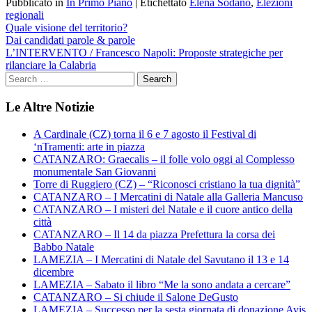
Pubblicato in
In Primo Piano
|
Etichettato
Elena Sodano
,
Elezioni
regionali
Navigazione
Quale visione del territorio?
Dai candidati parole & parole
articoli
L’INTERVENTO / Francesco Napoli: Proposte strategiche per
rilanciare la Calabria
Le Altre Notizie
A Cardinale (CZ) torna il 6 e 7 agosto il Festival di
‘nTramenti: arte in piazza
CATANZARO: Graecalis – il folle volo oggi al Complesso
monumentale San Giovanni
Torre di Ruggiero (CZ) – “Riconosci cristiano la tua dignità”
CATANZARO – I Mercatini di Natale alla Galleria Mancuso
CATANZARO – I misteri del Natale e il cuore antico della
città
CATANZARO – Il 14 da piazza Prefettura la corsa dei
Babbo Natale
LAMEZIA – I Mercatini di Natale del Savutano il 13 e 14
dicembre
LAMEZIA – Sabato il libro “Me la sono andata a cercare”
CATANZARO – Si chiude il Salone DeGusto
LAMEZIA – Successo per la sesta giornata di donazione Avis