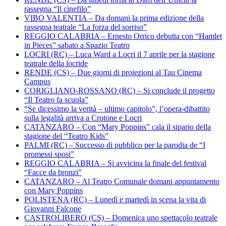
rassegna “Il cinefilo”
VIBO VALENTIA – Da domani la prima edizione della
rassegna teatrale “La forza del sorriso”
REGGIO CALABRIA – Ernesto Orrico debutta con “Hamlet
in Pieces” sabato a Spazio Teatro
LOCRI (RC) – Luca Ward a Locri il 7 aprile per la stagione
teatrale della locride
RENDE (CS) – Due giorni di proiezioni al Tau Cinema
Campus
CORIGLIANO-ROSSANO (RC) – Si conclude il progetto
“Il Teatro fa scuola”
“Se dicessimo la verità – ultimo capitolo”, l’opera-dibattito
sulla legalità arriva a Crotone e Locri
CATANZARO – Con “Mary Poppins” cala il sipario della
stagione del “Teatro Kids”
PALMI (RC) – Successo di pubblico per la parodia de “I
promessi sposi”
REGGIO CALABRIA – Si avvicina la finale del festival
“Facce da bronzi”
CATANZARO – Al Teatro Comunale domani appuntamento
con Mary Poppins
POLISTENA (RC) – Lunedì e martedì in scena la vita di
Giovanni Falcone
CASTROLIBERO (CS) – Domenica uno spettacolo teatrale