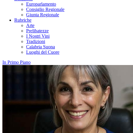
Europarlamento
Consiglio Regionale
Giunta Regionale
Rubriche
Arte
Prelibatezze
I Nostri Vini
Tradizioni
Calabria Suona
Luoghi del Cuore
In Primo Piano