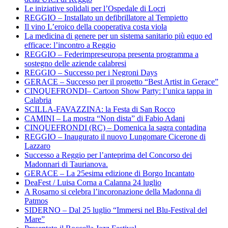
Le iniziative solidali per l’Ospedale di Locri
REGGIO – Installato un defibrillatore al Tempietto
Il vino L’eroico della cooperativa costa viola
La medicina di genere per un sistema sanitario più equo ed
efficace: l’incontro a Reggio
REGGIO – Federimpreseuropa presenta programma a
sostegno delle aziende calabresi
REGGIO – Successo per i Negroni Days
GERACE – Successo per il progetto “Best Artist in Gerace”
CINQUEFRONDI– Cartoon Show Party: l’unica tappa in
Calabria
SCILLA-FAVAZZINA: la Festa di San Rocco
CAMINI – La mostra “Non dista” di Fabio Adani
CINQUEFRONDI (RC) – Domenica la sagra contadina
REGGIO – Inaugurato il nuovo Lungomare Cicerone di
Lazzaro
Successo a Reggio per l’anteprima del Concorso dei
Madonnari di Taurianova.
GERACE – La 25esima edizione di Borgo Incantato
DeaFest / Luisa Corna a Calanna 24 luglio
A Rosarno si celebra l’incoronazione della Madonna di
Patmos
SIDERNO – Dal 25 luglio “Immersi nel Blu-Festival del
Mare”