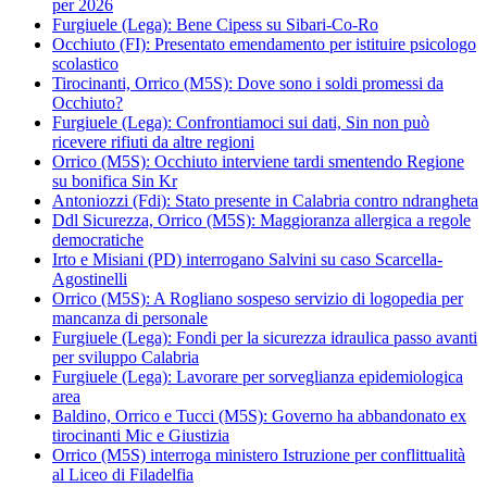
per 2026
Furgiuele (Lega): Bene Cipess su Sibari-Co-Ro
Occhiuto (FI): Presentato emendamento per istituire psicologo
scolastico
Tirocinanti, Orrico (M5S): Dove sono i soldi promessi da
Occhiuto?
Furgiuele (Lega): Confrontiamoci sui dati, Sin non può
ricevere rifiuti da altre regioni
Orrico (M5S): Occhiuto interviene tardi smentendo Regione
su bonifica Sin Kr
Antoniozzi (Fdi): Stato presente in Calabria contro ndrangheta
Ddl Sicurezza, Orrico (M5S): Maggioranza allergica a regole
democratiche
Irto e Misiani (PD) interrogano Salvini su caso Scarcella-
Agostinelli
Orrico (M5S): A Rogliano sospeso servizio di logopedia per
mancanza di personale
Furgiuele (Lega): Fondi per la sicurezza idraulica passo avanti
per sviluppo Calabria
Furgiuele (Lega): Lavorare per sorveglianza epidemiologica
area
Baldino, Orrico e Tucci (M5S): Governo ha abbandonato ex
tirocinanti Mic e Giustizia
Orrico (M5S) interroga ministero Istruzione per conflittualità
al Liceo di Filadelfia