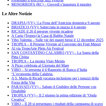
Presentato il Roccella Jazz Festival
MOSORROFA (RC) – Giovedì s’inaugura il murales
Le Altre Notizie
DRAPIA (VV) / La Festa dell’Amicizia domenica 9 agosto
BRIATICO (VV): Salsicciata in piazza il 4 agosto
RICADI: il 26 il presepe vivente ricadese
A Caria (Tropea) la Casa di Babbo Natale
Vibo Valentia – Sulle vie dei mastri birrai il 12 dicembre 2025
TROPEA – Il Presepe Vivente al Convento dei Frati Minori
Al via TropeArte Plein Air Festival
SAN COSTANTINO CALABRO (VV) – La Sagra della
Pitta Chjina
TROPEA – La mostra Visio Mentis
A Pizzo celebrata al Giornata del Mare
VIBO – Si presenta il il Rapporto di Banca d’Italia
“L’economia della Calabria.
A S. Maria di Ricadi vacanza-inclusione per i ragazzi della
Forza della Vita
PARAVATI (VV) – Sabato il Giubileo delle Persone con
Disabilità
TROPEA (VV) – Il 2 giugno la prima edizione di “Onda
Creativa”
VIBO – Il 28 si presentano i risultati della campagna di scavo