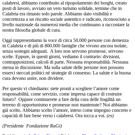
calabresi, abbiamo contribuito al ripopolamento dei borghi, creato
posti di lavoro, avviato un vero turismo solidale, termine che in
Calabria era rimasto solo parole. Abbiamo dato visibilità e
concretezza a un riscatto sociale autentico e radicato, riconosciuto a
livello nazionale da numerosi media che continuano a raccontare la
nostra filosofia globale di cura.
Oggi rappresentiamo la voce di circa 50.000 persone con demenza
in Calabria e di più di 800.000 famiglie che vivono ancora isolate,
senza sostegni adeguati. A loro non servono promesse, servono
scelte. Eppure, in questi giorni, vediamo il contrario: divisioni,
contrapposizioni, calcoli di parte. Nessuna responsabilità. Nessuna
messa in discussione. Ma sulla salute delle persone non possono
esserci steccati politici né strategie di consenso. La salute e la buona
cura devono unire, non dividere.
Per questo vi chiediamo: siete pronti a scegliere l’amore come
responsabilità, come servizio, come impresa capace di costruire
futuro? Oppure continuerete a fare della cura delle fragilità un
terreno di opportunismo e promesse non mantenute? Noi abbiamo
già scelto. Abbiamo scelto l’amore, inteso come impegno concreto e
capacità di fare bene verso i calabresi. Ora tocca a voi.
(es)
(Presidente
Fondazione RaGi)