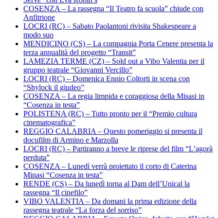
COSENZA – La rassegna “Il Teatro fa scuola” chiude con
Anfitrione
LOCRI (RC) – Sabato Paolantoni rivisita Shakespeare a
modo suo
MENDICINO (CS) – La compagnia Porta Cenere presenta la
terza annualità del progetto “Transit”
LAMEZIA TERME (CZ) – Sold out a Vibo Valentia per il
gruppo teatrale “Giovanni Vercillo”
LOCRI (RC) – Domenica Ennio Coltorti in scena con
“Shylock il giudeo”
COSENZA – La regia limpida e coraggiosa della Misasi in
“Cosenza in testa”
POLISTENA (RC) – Tutto pronto per il “Premio cultura
cinematografica”
REGGIO CALABRIA – Questo pomeriggio si presenta il
docufilm di Armino e Marzolla
LOCRI (RC) – Partiranno a breve le riprese del film “L’agorà
perduta”
COSENZA – Lunedì verrà proiettato il corto di Caterina
Minasi “Cosenza in testa”
RENDE (CS) – Da lunedì torna al Dam dell’Unical la
rassegna “Il cinefilo”
VIBO VALENTIA – Da domani la prima edizione della
rassegna teatrale “La forza del sorriso”