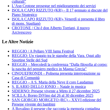
culturali”
L’Asp Crotone prosegue nel miglioramento dei servizi
ISOLA CAPO RIZZUTO (KR) – Il 17 gennaio si discute del
Piano Strategico
ISOLA CAPO RIZZUTO (KR)- Venerdì si presenta il libro
di mons. Staglianò
CROTONE / Chi è don Alberto Torriani, il nuovo
Arcivescovo
Le Altre Notizie
REGGIO / A Pellaro VIII Jamu Festival
REGGIO: Un viaggio tra le stanghe della Vara. Oggi allo
Sporting Stelle del Sud
REGGIO – Mercoledì la conferenza “Dalla filosofia al corpo:
la nascita del pensiero medico in Magna Grecia”
CINQUEFRONDI – Polisena presenta interrogazione su
Casa di Comunità
REGGIO – A S. Maria della Neve il coro Laudamus
S. ILARIO DELLO IONIO – Natale in musica
SIDERNO: Presepe vivente a Mirto il 27 dicembre 2025
SCILLA: Borgo DiVino dal 26 al 30 dicembre 2025
SAN GIORGIO MORGETO (RC) – XXVI edizione del
Presepe vivente dei bambini
A Bovalino il presepe che racconta la memoria contadina