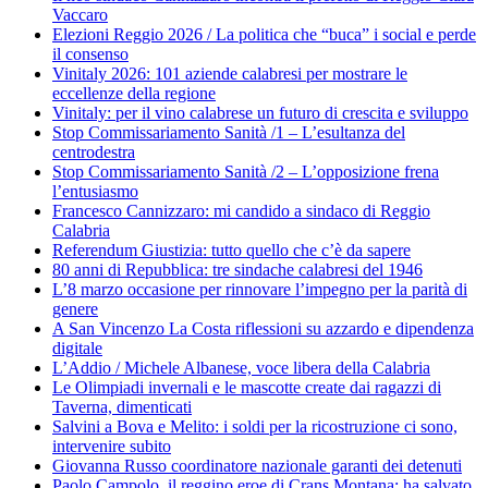
Vaccaro
Elezioni Reggio 2026 / La politica che “buca” i social e perde
il consenso
Vinitaly 2026: 101 aziende calabresi per mostrare le
eccellenze della regione
Vinitaly: per il vino calabrese un futuro di crescita e sviluppo
Stop Commissariamento Sanità /1 – L’esultanza del
centrodestra
Stop Commissariamento Sanità /2 – L’opposizione frena
l’entusiasmo
Francesco Cannizzaro: mi candido a sindaco di Reggio
Calabria
Referendum Giustizia: tutto quello che c’è da sapere
80 anni di Repubblica: tre sindache calabresi del 1946
L’8 marzo occasione per rinnovare l’impegno per la parità di
genere
A San Vincenzo La Costa riflessioni su azzardo e dipendenza
digitale
L’Addio / Michele Albanese, voce libera della Calabria
Le Olimpiadi invernali e le mascotte create dai ragazzi di
Taverna, dimenticati
Salvini a Bova e Melito: i soldi per la ricostruzione ci sono,
intervenire subito
Giovanna Russo coordinatore nazionale garanti dei detenuti
Paolo Campolo, il reggino eroe di Crans Montana: ha salvato