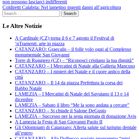
non possono lasciarci indifferenti
articoli
Coldiretti Calabria: Nel lametino ingenti danni all’agricoltura
Le Altre Notizie
A Cardinale (CZ) torna il 6 e 7 agosto il Festival di
‘nTramenti: arte in piazza
CATANZARO: Graecalis – il folle volo oggi al Complesso
monumentale San Giovanni
Torre di Ruggiero (CZ) – “Riconosci cristiano la tua dignità”
CATANZARO – I Mercatini di Natale alla Galleria Mancuso
CATANZARO – I misteri del Natale e il cuore antico della
città
CATANZARO – Il 14 da piazza Prefettura la corsa dei
Babbo Natale
LAMEZIA – I Mercatini di Natale del Savutano il 13 e 14
dicembre
LAMEZIA – Sabato il libro “Me la sono andata a cercare”
CATANZARO – Si chiude il Salone DeGusto
LAMEZIA – Successo per la sesta giornata di donazione Avis
A Lamezia la Festa di San Giovanni Paolo II
Gli Odontoiatri di Catanzaro: Allerta salute sul turismo dentale
all’estero
CATANZARO – Alla Dulbecco avviato programma “mini-