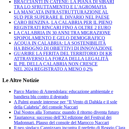
BRACCIANTI IN CATENE: LA PIANA DI SIBARI
TRA LO SFRUTTAMENTO E L’AGROMAFIA
LA MANCATA INFRASTRUTTURAZIONE AL
SUD PER SUPERARE IL DIVARIO NEL PAESE
CARO BENZINA, LA CALABRIA PER IL PIENO
REGISTRATI RINCARI FINO A OLTRE 2 EURO
LA CALABRIA IN 30 ANNI TRA MIGRAZIONE
SPOPOLAMENTO E GELO DEMOGRAFICO
ACQUA IN CALABRIA: LA SOSTENIBILITÀ
HA BISOGNO DI OBIETTIVI DI INNOVAZIONE
GUARIRE LA FERITA DEL TERRITORIO DI KR
ATTRAVERSO LA FORZA DELLA LEGALITÀ
IL PIL DELLA CALABRIA NON CRESCE
NEL 2024 REGISTRATO A MENO 0,2%
Le Altre Notizie
Parco Marino di Amendolara: educazione ambientale e
bandiera blu contro il degrado
A Palmi grande interesse per “Il Vento di Dahkla e il sole
della Calabria” del console Naccari
Dal Nostos alla Tornanza: quando il ritorno diventa futuro
Taurianova: successo dell’XI edizione del Festival dei
Madonnari. Plauso del console del Marocco Naccari
Il neo sindaco Cannizzaro incontra il prefetto di Reggio Clara