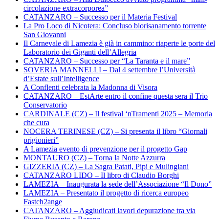
circolazione extracorporea”
CATANZARO – Successo per il Materia Festival
La Pro Loco di Nicotera: Concluso biorisanamento torrente
San Giovanni
Il Carnevale di Lamezia è già in cammino: riaperte le porte del
Laboratorio dei Giganti dell’Allegria
CATANZARO – Successo per “La Taranta e il mare”
SOVERIA MANNELLI – Dal 4 settembre l’Università
d’Estate sull’Intelligence
A Conflenti celebrata la Madonna di Visora
CATANZARO – EstArte entro il confine questa sera il Trio
Conservatorio
CARDINALE (CZ) – Il festival ‘nTramenti 2025 – Memoria
che cura
NOCERA TERINESE (CZ) – Si presenta il libro “Giornali
prigionieri”
A Lamezia evento di prevenzione per il progetto Gap
MONTAURO (CZ) – Torna la Notte Azzurra
GIZZERIA (CZ) – La Sagra Patati, Pipi e Mulingiani
CATANZARO LIDO – Il libro di Claudio Borghi
LAMEZIA – Inaugurata la sede dell’Associazione “Il Dono”
LAMEZIA – Presentato il progetto di ricerca europeo
Fastch2ange
CATANZARO – Aggiudicati lavori depurazione tra via