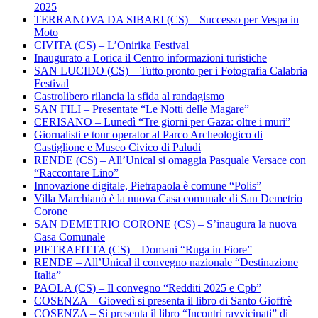
2025
TERRANOVA DA SIBARI (CS) – Successo per Vespa in
Moto
CIVITA (CS) – L’Onirika Festival
Inaugurato a Lorica il Centro informazioni turistiche
SAN LUCIDO (CS) – Tutto pronto per i Fotografia Calabria
Festival
Castrolibero rilancia la sfida al randagismo
SAN FILI – Presentate “Le Notti delle Magare”
CERISANO – Lunedì “Tre giorni per Gaza: oltre i muri”
Giornalisti e tour operator al Parco Archeologico di
Castiglione e Museo Civico di Paludi
RENDE (CS) – All’Unical si omaggia Pasquale Versace con
“Raccontare Lino”
Innovazione digitale, Pietrapaola è comune “Polis”
Villa Marchianò è la nuova Casa comunale di San Demetrio
Corone
SAN DEMETRIO CORONE (CS) – S’inaugura la nuova
Casa Comunale
PIETRAFITTA (CS) – Domani “Ruga in Fiore”
RENDE – All’Unical il convegno nazionale “Destinazione
Italia”
PAOLA (CS) – Il convegno “Redditi 2025 e Cpb”
COSENZA – Giovedì si presenta il libro di Santo Gioffrè
COSENZA – Si presenta il libro “Incontri ravvicinati” di