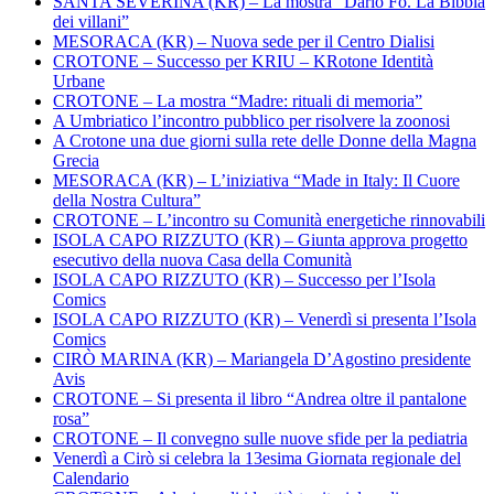
SANTA SEVERINA (KR) – La mostra “Dario Fo. La Bibbia
dei villani”
MESORACA (KR) – Nuova sede per il Centro Dialisi
CROTONE – Successo per KRIU – KRotone Identità
Urbane
CROTONE – La mostra “Madre: rituali di memoria”
A Umbriatico l’incontro pubblico per risolvere la zoonosi
A Crotone una due giorni sulla rete delle Donne della Magna
Grecia
MESORACA (KR) – L’iniziativa “Made in Italy: Il Cuore
della Nostra Cultura”
CROTONE – L’incontro su Comunità energetiche rinnovabili
ISOLA CAPO RIZZUTO (KR) – Giunta approva progetto
esecutivo della nuova Casa della Comunità
ISOLA CAPO RIZZUTO (KR) – Successo per l’Isola
Comics
ISOLA CAPO RIZZUTO (KR) – Venerdì si presenta l’Isola
Comics
CIRÒ MARINA (KR) – Mariangela D’Agostino presidente
Avis
CROTONE – Si presenta il libro “Andrea oltre il pantalone
rosa”
CROTONE – Il convegno sulle nuove sfide per la pediatria
Venerdì a Cirò si celebra la 13esima Giornata regionale del
Calendario