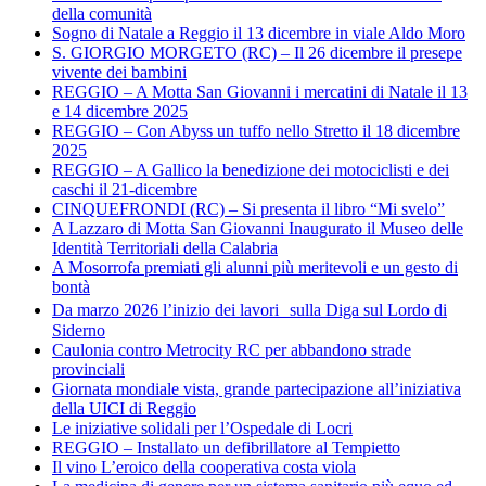
della comunità
Sogno di Natale a Reggio il 13 dicembre in viale Aldo Moro
S. GIORGIO MORGETO (RC) – Il 26 dicembre il presepe
vivente dei bambini
REGGIO – A Motta San Giovanni i mercatini di Natale il 13
e 14 dicembre 2025
REGGIO – Con Abyss un tuffo nello Stretto il 18 dicembre
2025
REGGIO – A Gallico la benedizione dei motociclisti e dei
caschi il 21-dicembre
CINQUEFRONDI (RC) – Si presenta il libro “Mi svelo”
A Lazzaro di Motta San Giovanni Inaugurato il Museo delle
Identità Territoriali della Calabria
A Mosorrofa premiati gli alunni più meritevoli e un gesto di
bontà
Da marzo 2026 l’inizio dei lavori sulla Diga sul Lordo di
Siderno
Caulonia contro Metrocity RC per abbandono strade
provinciali
Giornata mondiale vista, grande partecipazione all’iniziativa
della UICI di Reggio
Le iniziative solidali per l’Ospedale di Locri
REGGIO – Installato un defibrillatore al Tempietto
Il vino L’eroico della cooperativa costa viola