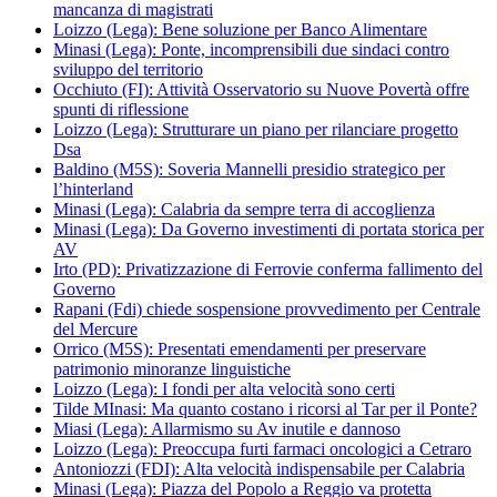
mancanza di magistrati
Loizzo (Lega): Bene soluzione per Banco Alimentare
Minasi (Lega): Ponte, incomprensibili due sindaci contro
sviluppo del territorio
Occhiuto (FI): Attività Osservatorio su Nuove Povertà offre
spunti di riflessione
Loizzo (Lega): Strutturare un piano per rilanciare progetto
Dsa
Baldino (M5S): Soveria Mannelli presidio strategico per
l’hinterland
Minasi (Lega): Calabria da sempre terra di accoglienza
Minasi (Lega): Da Governo investimenti di portata storica per
AV
Irto (PD): Privatizzazione di Ferrovie conferma fallimento del
Governo
Rapani (Fdi) chiede sospensione provvedimento per Centrale
del Mercure
Orrico (M5S): Presentati emendamenti per preservare
patrimonio minoranze linguistiche
Loizzo (Lega): I fondi per alta velocità sono certi
Tilde MInasi: Ma quanto costano i ricorsi al Tar per il Ponte?
Miasi (Lega): Allarmismo su Av inutile e dannoso
Loizzo (Lega): Preoccupa furti farmaci oncologici a Cetraro
Antoniozzi (FDI): Alta velocità indispensabile per Calabria
Minasi (Lega): Piazza del Popolo a Reggio va protetta