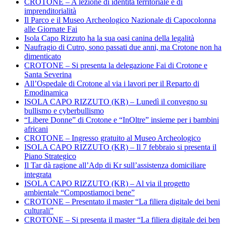
CROTONE – A lezione di identità territoriale e di
imprenditorialità
Il Parco e il Museo Archeologico Nazionale di Capocolonna
alle Giornate Fai
Isola Capo Rizzuto ha la sua oasi canina della legalità
Naufragio di Cutro, sono passati due anni, ma Crotone non ha
dimenticato
CROTONE – Si presenta la delegazione Fai di Crotone e
Santa Severina
All’Ospedale di Crotone al via i lavori per il Reparto di
Emodinamica
ISOLA CAPO RIZZUTO (KR) – Lunedì il convegno su
bullismo e cyberbullismo
“Libere Donne” di Crotone e “InOltre” insieme per i bambini
africani
CROTONE – Ingresso gratuito al Museo Archeologico
ISOLA CAPO RIZZUTO (KR) – Il 7 febbraio si presenta il
Piano Strategico
Il Tar dà ragione all’Adp di Kr sull’assistenza domiciliare
integrata
ISOLA CAPO RIZZUTO (KR) – Al via il progetto
ambientale “Compostiamoci bene”
CROTONE – Presentato il master “La filiera digitale dei beni
culturali”
CROTONE – Si presenta il master “La filiera digitale dei ben