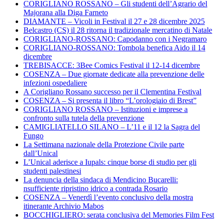
CORIGLIANO ROSSANO – Gli studenti dell’Agrario del
Majorana alla Diga Farneto
DIAMANTE – Vicoli in Festival il 27 e 28 dicembre 2025
Belcastro (CS) il 28 ritorna il tradizionale mercatino di Natale
CORIGLIANO-ROSSANO: Capodanno con i Negramaro
CORIGLIANO-ROSSANO: Tombola benefica Aido il 14
dicembre
TREBISACCE: 3Bee Comics Festival il 12-14 dicembre
COSENZA – Due giornate dedicate alla prevenzione delle
infezioni ospedaliere
A Corigliano Rossano successo per il Clementina Festival
COSENZA – Si presenta il libro “L’orologiaio di Brest”
CORIGLIANO ROSSANO – Istituzioni e imprese a
confronto sulla tutela della prevenzione
CAMIGLIATELLO SILANO – L’11 e il 12 la Sagra del
Fungo
La Settimana nazionale della Protezione Civile parte
dall’Unical
L’Unical aderisce a Iupals: cinque borse di studio per gli
studenti palestinesi
La denuncia della sindaca di Mendicino Bucarelli:
nsufficiente ripristino idrico a contrada Rosario
COSENZA – Venerdì l’evento conclusivo della mostra
itinerante Archivio Mabos
BOCCHIGLIERO: serata conclusiva del Memories Film Fest