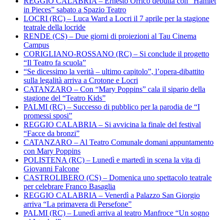
REGGIO CALABRIA – Ernesto Orrico debutta con “Hamlet
in Pieces” sabato a Spazio Teatro
LOCRI (RC) – Luca Ward a Locri il 7 aprile per la stagione
teatrale della locride
RENDE (CS) – Due giorni di proiezioni al Tau Cinema
Campus
CORIGLIANO-ROSSANO (RC) – Si conclude il progetto
“Il Teatro fa scuola”
“Se dicessimo la verità – ultimo capitolo”, l’opera-dibattito
sulla legalità arriva a Crotone e Locri
CATANZARO – Con “Mary Poppins” cala il sipario della
stagione del “Teatro Kids”
PALMI (RC) – Successo di pubblico per la parodia de “I
promessi sposi”
REGGIO CALABRIA – Si avvicina la finale del festival
“Facce da bronzi”
CATANZARO – Al Teatro Comunale domani appuntamento
con Mary Poppins
POLISTENA (RC) – Lunedì e martedì in scena la vita di
Giovanni Falcone
CASTROLIBERO (CS) – Domenica uno spettacolo teatrale
per celebrare Franco Basaglia
REGGIO CALABRIA – Venerdì a Palazzo San Giorgio
arriva “La primavera di Persefone”
PALMI (RC) – Lunedì arriva al teatro Manfroce “Un sogno