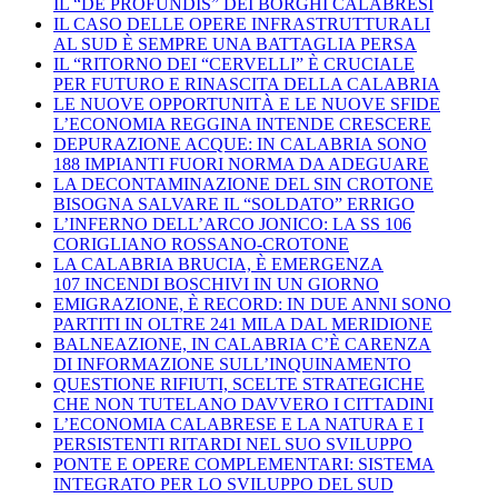
IL “DE PROFUNDIS” DEI BORGHI CALABRESI
IL CASO DELLE OPERE INFRASTRUTTURALI
AL SUD È SEMPRE UNA BATTAGLIA PERSA
IL “RITORNO DEI “CERVELLI” È CRUCIALE
PER FUTURO E RINASCITA DELLA CALABRIA
LE NUOVE OPPORTUNITÀ E LE NUOVE SFIDE
L’ECONOMIA REGGINA INTENDE CRESCERE
DEPURAZIONE ACQUE: IN CALABRIA SONO
188 IMPIANTI FUORI NORMA DA ADEGUARE
LA DECONTAMINAZIONE DEL SIN CROTONE
BISOGNA SALVARE IL “SOLDATO” ERRIGO
L’INFERNO DELL’ARCO JONICO: LA SS 106
CORIGLIANO ROSSANO-CROTONE
LA CALABRIA BRUCIA, È EMERGENZA
107 INCENDI BOSCHIVI IN UN GIORNO
EMIGRAZIONE, È RECORD: IN DUE ANNI SONO
PARTITI IN OLTRE 241 MILA DAL MERIDIONE
BALNEAZIONE, IN CALABRIA C’È CARENZA
DI INFORMAZIONE SULL’INQUINAMENTO
QUESTIONE RIFIUTI, SCELTE STRATEGICHE
CHE NON TUTELANO DAVVERO I CITTADINI
L’ECONOMIA CALABRESE E LA NATURA E I
PERSISTENTI RITARDI NEL SUO SVILUPPO
PONTE E OPERE COMPLEMENTARI: SISTEMA
INTEGRATO PER LO SVILUPPO DEL SUD