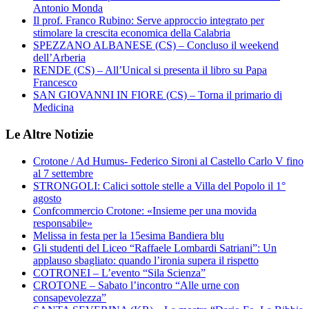
Antonio Monda
Il prof. Franco Rubino: Serve approccio integrato per
stimolare la crescita economica della Calabria
SPEZZANO ALBANESE (CS) – Concluso il weekend
dell’Arberia
RENDE (CS) – All’Unical si presenta il libro su Papa
Francesco
SAN GIOVANNI IN FIORE (CS) – Torna il primario di
Medicina
Le Altre Notizie
Crotone / Ad Humus- Federico Sironi al Castello Carlo V fino
al 7 settembre
STRONGOLI: Calici sottole stelle a Villa del Popolo il 1°
agosto
Confcommercio Crotone: «Insieme per una movida
responsabile»
Melissa in festa per la 15esima Bandiera blu
Gli studenti del Liceo “Raffaele Lombardi Satriani”: Un
applauso sbagliato: quando l’ironia supera il rispetto
COTRONEI – L’evento “Sila Scienza”
CROTONE – Sabato l’incontro “Alle urne con
consapevolezza”