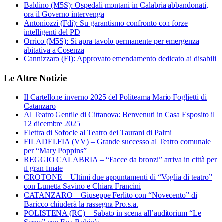
Baldino (M5S): Ospedali montani in Calabria abbandonati,
ora il Governo intervenga
Antoniozzi (Fdi): Su garantismo confronto con forze
intelligenti del PD
Orrico (M5S): Si apra tavolo permanente per emergenza
abitativa a Cosenza
Cannizzaro (FI): Approvato emendamento dedicato ai disabili
Le Altre Notizie
Il Cartellone inverno 2025 del Politeama Mario Foglietti di
Catanzaro
Al Teatro Gentile di Cittanova: Benvenuti in Casa Esposito il
12 dicembre 2025
Elettra di Sofocle al Teatro dei Taurani di Palmi
FILADELFIA (VV) – Grande successo al Teatro comunale
per “Mary Poppins”
REGGIO CALABRIA – “Facce da bronzi” arriva in città per
il gran finale
CROTONE – Ultimi due appuntamenti di “Voglia di teatro”
con Lunetta Savino e Chiara Francini
CATANZARO – Giuseppe Ferlito con “Novecento” di
Baricco chiuderà la rassegna Pro.s.a.
POLISTENA (RC) – Sabato in scena all’auditorium “Le
Serve” con Eva Robin’s