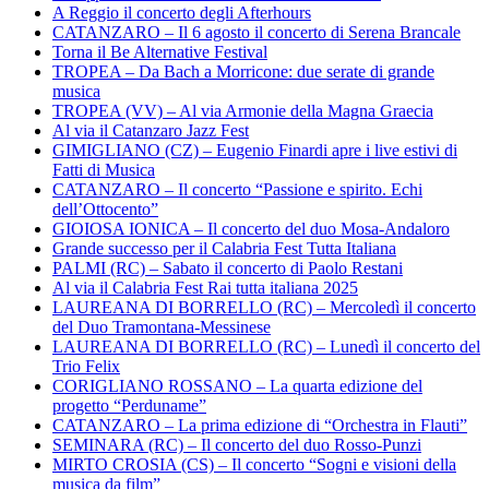
A Reggio il concerto degli Afterhours
CATANZARO – Il 6 agosto il concerto di Serena Brancale
Torna il Be Alternative Festival
TROPEA – Da Bach a Morricone: due serate di grande
musica
TROPEA (VV) – Al via Armonie della Magna Graecia
Al via il Catanzaro Jazz Fest
GIMIGLIANO (CZ) – Eugenio Finardi apre i live estivi di
Fatti di Musica
CATANZARO – Il concerto “Passione e spirito. Echi
dell’Ottocento”
GIOIOSA IONICA – Il concerto del duo Mosa-Andaloro
Grande successo per il Calabria Fest Tutta Italiana
PALMI (RC) – Sabato il concerto di Paolo Restani
Al via il Calabria Fest Rai tutta italiana 2025
LAUREANA DI BORRELLO (RC) – Mercoledì il concerto
del Duo Tramontana-Messinese
LAUREANA DI BORRELLO (RC) – Lunedì il concerto del
Trio Felix
CORIGLIANO ROSSANO – La quarta edizione del
progetto “Perduname”
CATANZARO – La prima edizione di “Orchestra in Flauti”
SEMINARA (RC) – Il concerto del duo Rosso-Punzi
MIRTO CROSIA (CS) – Il concerto “Sogni e visioni della
musica da film”