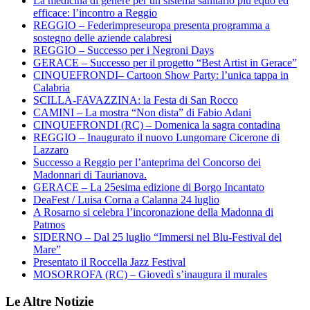
La medicina di genere per un sistema sanitario più equo ed
efficace: l’incontro a Reggio
REGGIO – Federimpreseuropa presenta programma a
sostegno delle aziende calabresi
REGGIO – Successo per i Negroni Days
GERACE – Successo per il progetto “Best Artist in Gerace”
CINQUEFRONDI– Cartoon Show Party: l’unica tappa in
Calabria
SCILLA-FAVAZZINA: la Festa di San Rocco
CAMINI – La mostra “Non dista” di Fabio Adani
CINQUEFRONDI (RC) – Domenica la sagra contadina
REGGIO – Inaugurato il nuovo Lungomare Cicerone di
Lazzaro
Successo a Reggio per l’anteprima del Concorso dei
Madonnari di Taurianova.
GERACE – La 25esima edizione di Borgo Incantato
DeaFest / Luisa Corna a Calanna 24 luglio
A Rosarno si celebra l’incoronazione della Madonna di
Patmos
SIDERNO – Dal 25 luglio “Immersi nel Blu-Festival del
Mare”
Presentato il Roccella Jazz Festival
MOSORROFA (RC) – Giovedì s’inaugura il murales
Le Altre Notizie