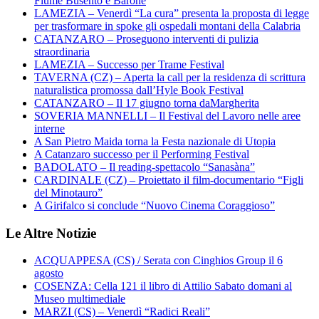
Fiume Busento e Barone
LAMEZIA – Venerdì “La cura” presenta la proposta di legge
per trasformare in spoke gli ospedali montani della Calabria
CATANZARO – Proseguono interventi di pulizia
straordinaria
LAMEZIA – Successo per Trame Festival
TAVERNA (CZ) – Aperta la call per la residenza di scrittura
naturalistica promossa dall’Hyle Book Festival
CATANZARO – Il 17 giugno torna daMargherita
SOVERIA MANNELLI – Il Festival del Lavoro nelle aree
interne
A San Pietro Maida torna la Festa nazionale di Utopia
A Catanzaro successo per il Performing Festival
BADOLATO – Il reading-spettacolo “Sanasàna”
CARDINALE (CZ) – Proiettato il film-documentario “Figli
del Minotauro”
A Girifalco si conclude “Nuovo Cinema Coraggioso”
Le Altre Notizie
ACQUAPPESA (CS) / Serata con Cinghios Group il 6
agosto
COSENZA: Cella 121 il libro di Attilio Sabato domani al
Museo multimediale
MARZI (CS) – Venerdì “Radici Reali”