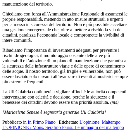
manutenzione del territorio.
Chiediamo con forza all’Amministrazione Regionale di assumersi le
proprie responsabilità, mettendo in atto misure strutturali e urgenti
per la messa in sicurezza del territorio. Non è più possibile accettare
una gestione emergenziale che, oltre a mettere a rischio la vita dei
cittadini, paralizza l’economia locale e compromette la vivibilità di
intere comunità.
Ribadiamo l’importanza di investimenti adeguati per prevenire i
rischi idrogeologici, il monitoraggio costante delle aree più
vulnerabili e l’adozione di un piano di manutenzione che garantisca
la sicurezza delle infrastrutture viarie e delle opere di contenimento
delle acque. Il nostro territorio, già fragile e vulnerabile, non può
essere lasciato solo davanti all’avanzare di eventi atmosferici sempre
più estremi e frequenti.
La Uil Calabria continuerà a vigilare affinché le autorità competenti
intervengano con celerità e decisione, perché la sicurezza e il
benessere dei cittadini devono essere una priorità assoluta.
(ms)
[Mariaelena Senese è segretaria generale Uil Calabria]
Pubblicato in
In Primo Piano
|
Etichettato
L'opinione
,
Maltempo
Navigazione
L’OPINIONE / Mons. Serafino Parisi: Le immagini del maltempo