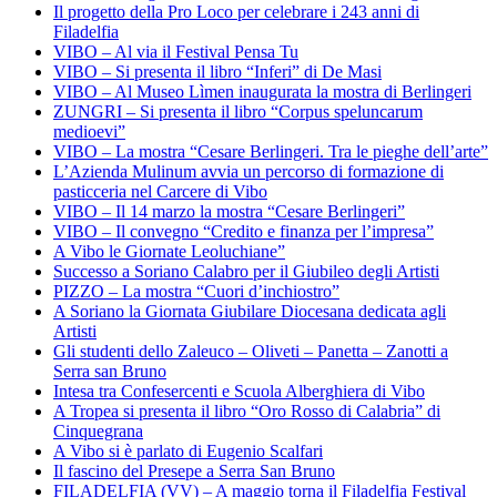
Il progetto della Pro Loco per celebrare i 243 anni di
Filadelfia
VIBO – Al via il Festival Pensa Tu
VIBO – Si presenta il libro “Inferi” di De Masi
VIBO – Al Museo Lìmen inaugurata la mostra di Berlingeri
ZUNGRI – Si presenta il libro “Corpus speluncarum
medioevi”
VIBO – La mostra “Cesare Berlingeri. Tra le pieghe dell’arte”
L’Azienda Mulinum avvia un percorso di formazione di
pasticceria nel Carcere di Vibo
VIBO – Il 14 marzo la mostra “Cesare Berlingeri”
VIBO – Il convegno “Credito e finanza per l’impresa”
A Vibo le Giornate Leoluchiane”
Successo a Soriano Calabro per il Giubileo degli Artisti
PIZZO – La mostra “Cuori d’inchiostro”
A Soriano la Giornata Giubilare Diocesana dedicata agli
Artisti
Gli studenti dello Zaleuco – Oliveti – Panetta – Zanotti a
Serra san Bruno
Intesa tra Confesercenti e Scuola Alberghiera di Vibo
A Tropea si presenta il libro “Oro Rosso di Calabria” di
Cinquegrana
A Vibo si è parlato di Eugenio Scalfari
Il fascino del Presepe a Serra San Bruno
FILADELFIA (VV) – A maggio torna il Filadelfia Festival