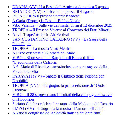
DRAPIA (VV) / La Festa dell’Amicizia domenica 9 agosto
BRIATICO (VV): Salsicciata in piazza il 4 agosto
RICADI: il 26 il presepe vivente ricadese
A Caria (Tropea) la Casa di Babbo Natale
Vibo Valentia – Sulle vie dei mastri birrai il 12 dicembre 2025
TROPEA – Il Presepe Vivente al Convento dei Frati Minori
Al via TropeArte Plein Air Festival
SAN COSTANTINO CALABRO (VV) – La Sagra della
Pitta Chjina
TROPEA – La mostra Visio Mentis
A Pizzo celebrata al Giornata del Mare
VIBO – Si presenta il il Rapporto di Banca d’Italia
“L’economia della Calabria.
A S. Maria di Ricadi vacanza-inclusione per i ragazzi della
Forza della Vita
PARAVATI (VV) – Sabato il Giubileo delle Persone con
Disabilità
TROPEA (VV) – Il 2 giugno la prima edizione di “Onda
Creativa”
VIBO – Il 28 si presentano i risultati della campagna di scavo
di Hipponion
Soriano Calabro celebra il restauro della Madonna del Rosario
PIZZO (VV) – Inaugurata la mostra “L’amore nell’arte”
A Vibo il congresso della Società italiana dei chirurghi