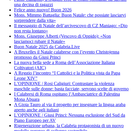
una decina di ragazzi
Felice anno nuovo! Buon 2026
Mons. Mimmo Battaglia: Buon Natale: che possiate lasciarvi
sorprendere dalla vita»
Il messaggio di Natale dell’arcivescovo di CZ Maniago: «Dio
non resta lontano»
Mons. Giuseppe Alberti (Vescovo di Oppido): «Non
lasciamoci rubare il Natale»
Buon Natale 2025 da Calabria.Live
A Bruxelles il Natale calabrese con l’evento Christojenna
promosso da Giusi Princi
La nuova bella sede a Roma dell’Associazione Italiana
Coltivatori (AIC)
A Reggio l’incontro “I Cattolici e la Politica vista da Papa
Leone XIV”
L’OPINIONE / Rosi Caligiuri: Contrastare la violenza
maschile sulle donne: basta facciate, servono scelte di governo
I Calabresi di Roma ospitano l’Ambasciatrice di Palestina
Mona Abuara
A Gioia Tauro al via il progetto per insegnare la lingua araba
aperto anche agli italiani
L’OPINIONE / Giusi Princi: Nessuna esclusione del Sud da
Piano Europeo per AV
Rigenerazione urbana, la Calabria protagonista di un nuovo
modello europeo di sviluppo sostenibile