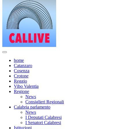
home
Catanzaro
Cosenza
Crotone
Reggio
Vibo Valentia
Regione
News
Consiglieri Regionali
Calabria parlamento
News
I Deputati Calabresi
I Senatori Calabresi
Istituzioni