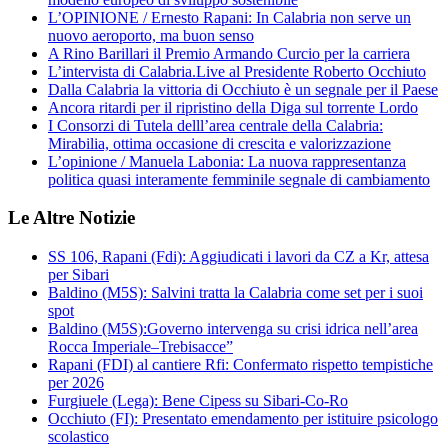
L’OPINIONE / Ernesto Rapani: In Calabria non serve un
nuovo aeroporto, ma buon senso
A Rino Barillari il Premio Armando Curcio per la carriera
L’intervista di Calabria.Live al Presidente Roberto Occhiuto
Dalla Calabria la vittoria di Occhiuto è un segnale per il Paese
Ancora ritardi per il ripristino della Diga sul torrente Lordo
I Consorzi di Tutela delll’area centrale della Calabria:
Mirabilia, ottima occasione di crescita e valorizzazione
L’opinione / Manuela Labonia: La nuova rappresentanza
politica quasi interamente femminile segnale di cambiamento
Le Altre Notizie
SS 106, Rapani (Fdi): Aggiudicati i lavori da CZ a Kr, attesa
per Sibari
Baldino (M5S): Salvini tratta la Calabria come set per i suoi
spot
Baldino (M5S):Governo intervenga su crisi idrica nell’area
Rocca Imperiale–Trebisacce”
Rapani (FDI) al cantiere Rfi: Confermato rispetto tempistiche
per 2026
Furgiuele (Lega): Bene Cipess su Sibari-Co-Ro
Occhiuto (FI): Presentato emendamento per istituire psicologo
scolastico