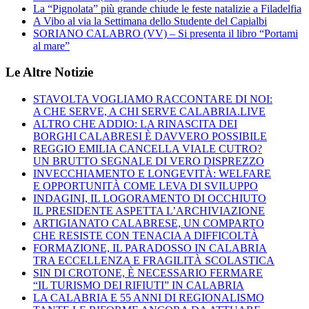
La “Pignolata” più grande chiude le feste natalizie a Filadelfia
A Vibo al via la Settimana dello Studente del Capialbi
SORIANO CALABRO (VV) – Si presenta il libro “Portami
al mare”
Le Altre Notizie
STAVOLTA VOGLIAMO RACCONTARE DI NOI:
A CHE SERVE, A CHI SERVE CALABRIA.LIVE
ALTRO CHE ADDIO: LA RINASCITA DEI
BORGHI CALABRESI È DAVVERO POSSIBILE
REGGIO EMILIA CANCELLA VIALE CUTRO?
UN BRUTTO SEGNALE DI VERO DISPREZZO
INVECCHIAMENTO E LONGEVITÀ: WELFARE
E OPPORTUNITÀ COME LEVA DI SVILUPPO
INDAGINI, IL LOGORAMENTO DI OCCHIUTO
IL PRESIDENTE ASPETTA L’ARCHIVIAZIONE
ARTIGIANATO CALABRESE, UN COMPARTO
CHE RESISTE CON TENACIA A DIFFICOLTÀ
FORMAZIONE, IL PARADOSSO IN CALABRIA
TRA ECCELLENZA E FRAGILITÀ SCOLASTICA
SIN DI CROTONE, È NECESSARIO FERMARE
“IL TURISMO DEI RIFIUTI” IN CALABRIA
LA CALABRIA E 55 ANNI DI REGIONALISMO