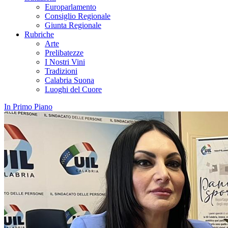
Europarlamento
Consiglio Regionale
Giunta Regionale
Rubriche
Arte
Prelibatezze
I Nostri Vini
Tradizioni
Calabria Suona
Luoghi del Cuore
In Primo Piano