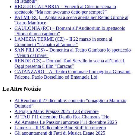
ad Istanbul”
REGGIO CALABRIA – Venerdì al Cilea in scena lo
spettacolo “Ma non avevamo detto per sempre?”
PALMI (RC) – Applausi a scena aperta per Remo Girone al
Teatro Manfroce
CAULONIA (RC) – Domani all’Auditorium lo spettacolo
“Storia di una capinera”
LAMEZIA TERME (CZ) – Il 22 marzo in scena al
Grandinetti “L’anatra all’arancia”
SAN FILI (CS) – Domenica al Teatro Gambaro lo spettacolo
“Venuti dal mare”
RENDE (CS) – Domani Toni Servillo in scena all’Unical.
Oggi presenta il film “Caracas”
CATANZARO – Al Teatro Comunale l’omaggio a Giovanni
Falcone, Paolo Borsellino ed Emanuela Loi
Le Altre Notizie
Al Rendano il 27 dicembre: concerto “omaggio a Maurizio
Quintieri”
A Praja a Mare: Prajazz 2025 il 23 dicembre
Al TAU l’11 dicembre Danilo Rea Chansons Trio
Ad Amantea Le Passioni amorose l’11 dicembre 2025
Lamezia – Il 19 dicembre Blue Stuff in concerto
Gli appuntamenti di Fatti di Musica Estate 2025