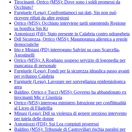
Tirocinanti, Orrico (M5S): Dove sono i soldi promessi da
Occhiuto?
Furgiuele (Lega): Confrontiamoci sui dati, Sin non può
ricevere rifiuti da altre regioni
Orrico (M5S): Occhiuto interviene tardi smentendo Regione
su bonifica Sin Kr
Antoniozzi (Fdi): Stato presente in Calabria contro ndrangheta
Ddl Sicurezza, Orrico (M5S): Maggioranza allergica a regole
democratiche
Irto e Misiani (PD) interrogano Salvini su caso Scarcella-
Agostinelli
Orrico (M5S): A Rogliano sospeso servizio di logopedia per
mancanza di personale
Furgiuele (Lega): Fondi per la sicurezza idraulica passo avanti
per sviluppo Calabria
Furgiuele (Lega): Lavorare per sorveglianza epidemiologica
area
Baldino, Orrico e Tucci (M5S): Governo ha abbandonato ex
tirocinanti Mic e Giustizia
Orrico (M5S) interroga ministero Istruzione per conflittualità
al Liceo di Filadelfia
Minasi (Lega): Ddl su violenza di genere prezioso intervento
per tutela delle donne
Antoniozzi (FDI): Sui Lea compiuti progressi
Baldino (M5S): Tribunale di Castrovillari rischia paralisi per