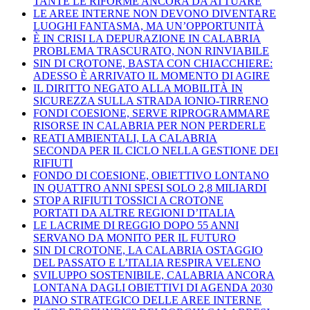
TANTE LE RIFORME ANCORA DA ATTUARE
LE AREE INTERNE NON DEVONO DIVENTARE
LUOGHI FANTASMA, MA UN’OPPORTUNITÀ
È IN CRISI LA DEPURAZIONE IN CALABRIA
PROBLEMA TRASCURATO, NON RINVIABILE
SIN DI CROTONE, BASTA CON CHIACCHIERE:
ADESSO È ARRIVATO IL MOMENTO DI AGIRE
IL DIRITTO NEGATO ALLA MOBILITÀ IN
SICUREZZA SULLA STRADA IONIO-TIRRENO
FONDI COESIONE, SERVE RIPROGRAMMARE
RISORSE IN CALABRIA PER NON PERDERLE
REATI AMBIENTALI, LA CALABRIA
SECONDA PER IL CICLO NELLA GESTIONE DEI
RIFIUTI
FONDO DI COESIONE, OBIETTIVO LONTANO
IN QUATTRO ANNI SPESI SOLO 2,8 MILIARDI
STOP A RIFIUTI TOSSICI A CROTONE
PORTATI DA ALTRE REGIONI D’ITALIA
LE LACRIME DI REGGIO DOPO 55 ANNI
SERVANO DA MONITO PER IL FUTURO
SIN DI CROTONE, LA CALABRIA OSTAGGIO
DEL PASSATO E L’ITALIA RESPIRA VELENO
SVILUPPO SOSTENIBILE, CALABRIA ANCORA
LONTANA DAGLI OBIETTIVI DI AGENDA 2030
PIANO STRATEGICO DELLE AREE INTERNE