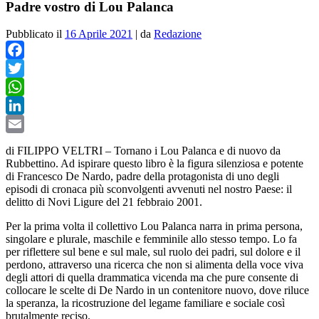
Padre vostro di Lou Palanca
Pubblicato il
16 Aprile 2021
|
da
Redazione
Facebook
Twitter
WhatsApp
LinkedIn
Email
di FILIPPO VELTRI – Tornano i Lou Palanca e di nuovo da
Rubbettino. Ad ispirare questo libro è la figura silenziosa e potente
di Francesco De Nardo, padre della protagonista di uno degli
episodi di cronaca più sconvolgenti avvenuti nel nostro Paese: il
delitto di Novi Ligure del 21 febbraio 2001.
Per la prima volta il collettivo Lou Palanca narra in prima persona,
singolare e plurale, maschile e femminile allo stesso tempo. Lo fa
per riflettere sul bene e sul male, sul ruolo dei padri, sul dolore e il
perdono, attraverso una ricerca che non si alimenta della voce viva
degli attori di quella drammatica vicenda ma che pure consente di
collocare le scelte di De Nardo in un contenitore nuovo, dove riluce
la speranza, la ricostruzione del legame familiare e sociale così
brutalmente reciso.