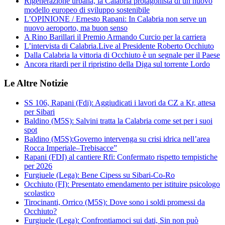
Rigenerazione urbana, la Calabria protagonista di un nuovo
modello europeo di sviluppo sostenibile
L’OPINIONE / Ernesto Rapani: In Calabria non serve un
nuovo aeroporto, ma buon senso
A Rino Barillari il Premio Armando Curcio per la carriera
L’intervista di Calabria.Live al Presidente Roberto Occhiuto
Dalla Calabria la vittoria di Occhiuto è un segnale per il Paese
Ancora ritardi per il ripristino della Diga sul torrente Lordo
Le Altre Notizie
SS 106, Rapani (Fdi): Aggiudicati i lavori da CZ a Kr, attesa
per Sibari
Baldino (M5S): Salvini tratta la Calabria come set per i suoi
spot
Baldino (M5S):Governo intervenga su crisi idrica nell’area
Rocca Imperiale–Trebisacce”
Rapani (FDI) al cantiere Rfi: Confermato rispetto tempistiche
per 2026
Furgiuele (Lega): Bene Cipess su Sibari-Co-Ro
Occhiuto (FI): Presentato emendamento per istituire psicologo
scolastico
Tirocinanti, Orrico (M5S): Dove sono i soldi promessi da
Occhiuto?
Furgiuele (Lega): Confrontiamoci sui dati, Sin non può