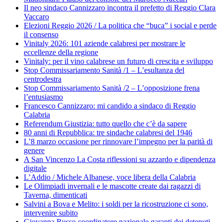
Il neo sindaco Cannizzaro incontra il prefetto di Reggio Clara
Vaccaro
Elezioni Reggio 2026 / La politica che “buca” i social e perde
il consenso
Vinitaly 2026: 101 aziende calabresi per mostrare le
eccellenze della regione
Vinitaly: per il vino calabrese un futuro di crescita e sviluppo
Stop Commissariamento Sanità /1 – L’esultanza del
centrodestra
Stop Commissariamento Sanità /2 – L’opposizione frena
l’entusiasmo
Francesco Cannizzaro: mi candido a sindaco di Reggio
Calabria
Referendum Giustizia: tutto quello che c’è da sapere
80 anni di Repubblica: tre sindache calabresi del 1946
L’8 marzo occasione per rinnovare l’impegno per la parità di
genere
A San Vincenzo La Costa riflessioni su azzardo e dipendenza
digitale
L’Addio / Michele Albanese, voce libera della Calabria
Le Olimpiadi invernali e le mascotte create dai ragazzi di
Taverna, dimenticati
Salvini a Bova e Melito: i soldi per la ricostruzione ci sono,
intervenire subito
Giovanna Russo coordinatore nazionale garanti dei detenuti