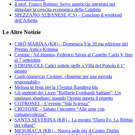
Il prof. Franco Rubino: Serve approccio integrato per
stimolare la crescita economica della Calabria
SPEZZANO ALBANESE (CS) – Concluso il weekend
dell’Arberia
Le Altre Notizie
CIRÒ MARINA (KR) – Domenica 9 la 20.ma edizione del
Premio Antica Krimisa
Crotone / Ad Humus- Federico Sironi al Castello Carlo V fino
al 7 settembre
STRONGOLI: Calici sottole stelle a Villa del Popolo il 1°
agosto
Confcommercio Crotone: «Insieme per una movida
responsabile»
Melissa in festa per la 15esima Bandiera blu
Gli studenti del Liceo “Raffaele Lombardi Satriani”: Un
applauso sbagliato: quando l’ironia supera il rispetto
COTRONEI – L’evento “Sila Scienza”
CROTONE – Sabato l’incontro “Alle urne con
consapevolezza”
SANTA SEVERINA (KR) – La mostra “Dario Fo. La Bibbia
dei villani”
MESORACA (KR) – Nuova sede per il Centro Dialisi