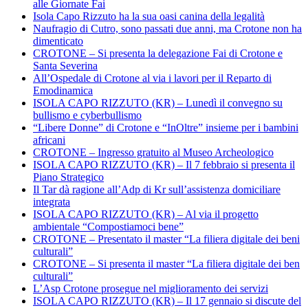
alle Giornate Fai
Isola Capo Rizzuto ha la sua oasi canina della legalità
Naufragio di Cutro, sono passati due anni, ma Crotone non ha
dimenticato
CROTONE – Si presenta la delegazione Fai di Crotone e
Santa Severina
All’Ospedale di Crotone al via i lavori per il Reparto di
Emodinamica
ISOLA CAPO RIZZUTO (KR) – Lunedì il convegno su
bullismo e cyberbullismo
“Libere Donne” di Crotone e “InOltre” insieme per i bambini
africani
CROTONE – Ingresso gratuito al Museo Archeologico
ISOLA CAPO RIZZUTO (KR) – Il 7 febbraio si presenta il
Piano Strategico
Il Tar dà ragione all’Adp di Kr sull’assistenza domiciliare
integrata
ISOLA CAPO RIZZUTO (KR) – Al via il progetto
ambientale “Compostiamoci bene”
CROTONE – Presentato il master “La filiera digitale dei beni
culturali”
CROTONE – Si presenta il master “La filiera digitale dei ben
culturali”
L’Asp Crotone prosegue nel miglioramento dei servizi
ISOLA CAPO RIZZUTO (KR) – Il 17 gennaio si discute del