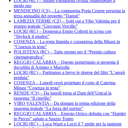
LOCRI (RC) – Sabato Paolantoni rivisita Shakespeare a
modo suo
MENDICINO (CS) – La compagnia Porta Cenere presenta la
terza annualità del progetto “Transit”
LAMEZIA TERME (CZ) – Sold out a Vibo Valentia per il
gruppo teatrale “Giovanni Vercillo”
LOCRI (RC) – Domenica Ennio Coltorti in scena con
“Shylock il giudeo”
COSENZA – La regia limpida e coraggiosa della Misasi in
“Cosenza in testa”
POLISTENA (RC) – Tutto pronto per il “Premio cultura
cinematografica”
REGGIO CALABRIA – Questo pomeriggio si presenta il
docufilm di Armino e Marzolla
LOCRI (RC) – Partiranno a breve le riprese del film “L’agorà
perduta”
COSENZA – Lunedì verrà proiettato il corto di Caterina
Minasi “Cosenza in testa”
RENDE (CS) – Da lunedì torna al Dam dell’Unical la
rassegna “Il cinefilo”
VIBO VALENTIA – Da domani la prima edizione della
rassegna teatrale “La forza del sorriso”
REGGIO CALABRIA – Ernesto Orrico debutta con “Hamlet
in Pieces” sabato a Spazio Teatro
LOCRI (RC) – Luca Ward a Locri il 7 aprile per la stagione