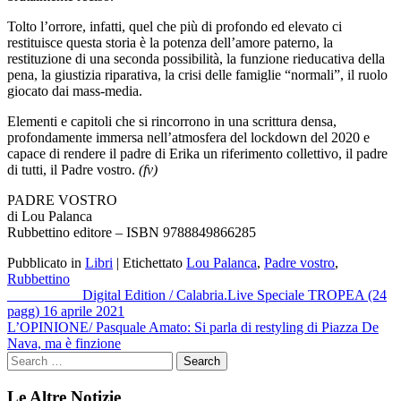
Tolto l’orrore, infatti, quel che più di profondo ed elevato ci
restituisce questa storia è la potenza dell’amore paterno, la
restituzione di una seconda possibilità, la funzione rieducativa della
pena, la giustizia riparativa, la crisi delle famiglie “normali”, il ruolo
giocato dai mass-media.
Elementi e capitoli che si rincorrono in una scrittura densa,
profondamente immersa nell’atmosfera del lockdown del 2020 e
capace di rendere il padre di Erika un riferimento collettivo, il padre
di tutti, il Padre vostro.
(fv)
PADRE VOSTRO
di Lou Palanca
Rubbettino editore – ISBN 9788849866285
Pubblicato in
Libri
|
Etichettato
Lou Palanca
,
Padre vostro
,
Rubbettino
Navigazione
__________ Digital Edition / Calabria.Live Speciale TROPEA (24
pagg) 16 aprile 2021
articoli
L’OPINIONE/ Pasquale Amato: Si parla di restyling di Piazza De
Nava, ma è finzione
Le Altre Notizie