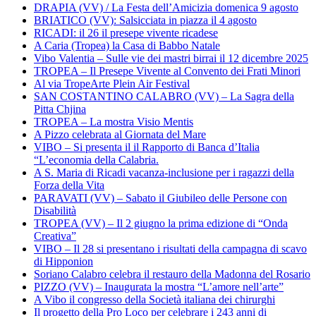
DRAPIA (VV) / La Festa dell’Amicizia domenica 9 agosto
BRIATICO (VV): Salsicciata in piazza il 4 agosto
RICADI: il 26 il presepe vivente ricadese
A Caria (Tropea) la Casa di Babbo Natale
Vibo Valentia – Sulle vie dei mastri birrai il 12 dicembre 2025
TROPEA – Il Presepe Vivente al Convento dei Frati Minori
Al via TropeArte Plein Air Festival
SAN COSTANTINO CALABRO (VV) – La Sagra della
Pitta Chjina
TROPEA – La mostra Visio Mentis
A Pizzo celebrata al Giornata del Mare
VIBO – Si presenta il il Rapporto di Banca d’Italia
“L’economia della Calabria.
A S. Maria di Ricadi vacanza-inclusione per i ragazzi della
Forza della Vita
PARAVATI (VV) – Sabato il Giubileo delle Persone con
Disabilità
TROPEA (VV) – Il 2 giugno la prima edizione di “Onda
Creativa”
VIBO – Il 28 si presentano i risultati della campagna di scavo
di Hipponion
Soriano Calabro celebra il restauro della Madonna del Rosario
PIZZO (VV) – Inaugurata la mostra “L’amore nell’arte”
A Vibo il congresso della Società italiana dei chirurghi
Il progetto della Pro Loco per celebrare i 243 anni di