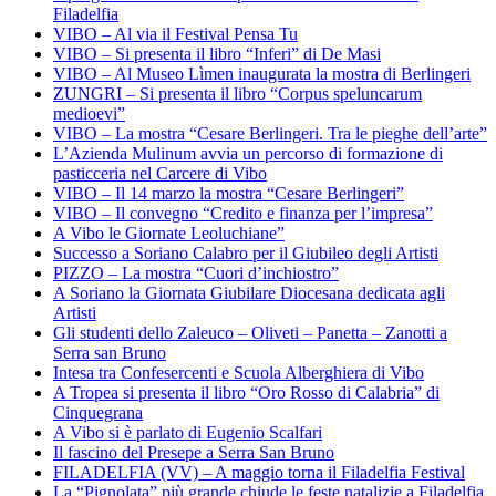
Filadelfia
VIBO – Al via il Festival Pensa Tu
VIBO – Si presenta il libro “Inferi” di De Masi
VIBO – Al Museo Lìmen inaugurata la mostra di Berlingeri
ZUNGRI – Si presenta il libro “Corpus speluncarum
medioevi”
VIBO – La mostra “Cesare Berlingeri. Tra le pieghe dell’arte”
L’Azienda Mulinum avvia un percorso di formazione di
pasticceria nel Carcere di Vibo
VIBO – Il 14 marzo la mostra “Cesare Berlingeri”
VIBO – Il convegno “Credito e finanza per l’impresa”
A Vibo le Giornate Leoluchiane”
Successo a Soriano Calabro per il Giubileo degli Artisti
PIZZO – La mostra “Cuori d’inchiostro”
A Soriano la Giornata Giubilare Diocesana dedicata agli
Artisti
Gli studenti dello Zaleuco – Oliveti – Panetta – Zanotti a
Serra san Bruno
Intesa tra Confesercenti e Scuola Alberghiera di Vibo
A Tropea si presenta il libro “Oro Rosso di Calabria” di
Cinquegrana
A Vibo si è parlato di Eugenio Scalfari
Il fascino del Presepe a Serra San Bruno
FILADELFIA (VV) – A maggio torna il Filadelfia Festival
La “Pignolata” più grande chiude le feste natalizie a Filadelfia