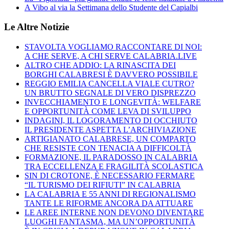
A Vibo al via la Settimana dello Studente del Capialbi
Le Altre Notizie
STAVOLTA VOGLIAMO RACCONTARE DI NOI:
A CHE SERVE, A CHI SERVE CALABRIA.LIVE
ALTRO CHE ADDIO: LA RINASCITA DEI
BORGHI CALABRESI È DAVVERO POSSIBILE
REGGIO EMILIA CANCELLA VIALE CUTRO?
UN BRUTTO SEGNALE DI VERO DISPREZZO
INVECCHIAMENTO E LONGEVITÀ: WELFARE
E OPPORTUNITÀ COME LEVA DI SVILUPPO
INDAGINI, IL LOGORAMENTO DI OCCHIUTO
IL PRESIDENTE ASPETTA L’ARCHIVIAZIONE
ARTIGIANATO CALABRESE, UN COMPARTO
CHE RESISTE CON TENACIA A DIFFICOLTÀ
FORMAZIONE, IL PARADOSSO IN CALABRIA
TRA ECCELLENZA E FRAGILITÀ SCOLASTICA
SIN DI CROTONE, È NECESSARIO FERMARE
“IL TURISMO DEI RIFIUTI” IN CALABRIA
LA CALABRIA E 55 ANNI DI REGIONALISMO
TANTE LE RIFORME ANCORA DA ATTUARE
LE AREE INTERNE NON DEVONO DIVENTARE
LUOGHI FANTASMA, MA UN’OPPORTUNITÀ