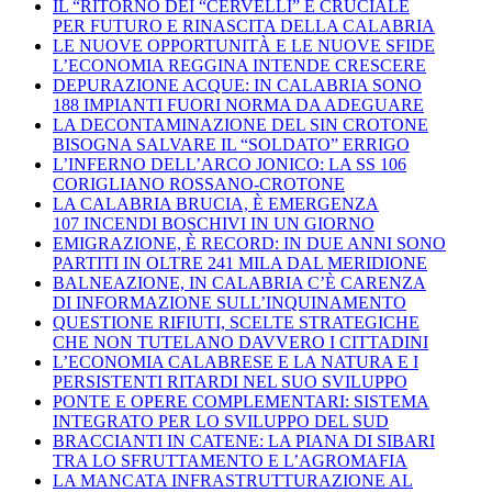
IL “RITORNO DEI “CERVELLI” È CRUCIALE
PER FUTURO E RINASCITA DELLA CALABRIA
LE NUOVE OPPORTUNITÀ E LE NUOVE SFIDE
L’ECONOMIA REGGINA INTENDE CRESCERE
DEPURAZIONE ACQUE: IN CALABRIA SONO
188 IMPIANTI FUORI NORMA DA ADEGUARE
LA DECONTAMINAZIONE DEL SIN CROTONE
BISOGNA SALVARE IL “SOLDATO” ERRIGO
L’INFERNO DELL’ARCO JONICO: LA SS 106
CORIGLIANO ROSSANO-CROTONE
LA CALABRIA BRUCIA, È EMERGENZA
107 INCENDI BOSCHIVI IN UN GIORNO
EMIGRAZIONE, È RECORD: IN DUE ANNI SONO
PARTITI IN OLTRE 241 MILA DAL MERIDIONE
BALNEAZIONE, IN CALABRIA C’È CARENZA
DI INFORMAZIONE SULL’INQUINAMENTO
QUESTIONE RIFIUTI, SCELTE STRATEGICHE
CHE NON TUTELANO DAVVERO I CITTADINI
L’ECONOMIA CALABRESE E LA NATURA E I
PERSISTENTI RITARDI NEL SUO SVILUPPO
PONTE E OPERE COMPLEMENTARI: SISTEMA
INTEGRATO PER LO SVILUPPO DEL SUD
BRACCIANTI IN CATENE: LA PIANA DI SIBARI
TRA LO SFRUTTAMENTO E L’AGROMAFIA
LA MANCATA INFRASTRUTTURAZIONE AL