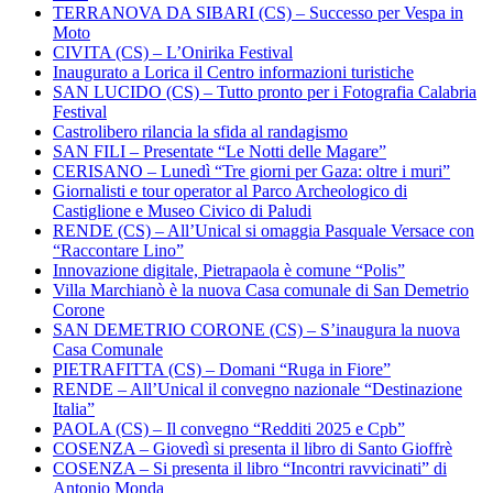
TERRANOVA DA SIBARI (CS) – Successo per Vespa in
Moto
CIVITA (CS) – L’Onirika Festival
Inaugurato a Lorica il Centro informazioni turistiche
SAN LUCIDO (CS) – Tutto pronto per i Fotografia Calabria
Festival
Castrolibero rilancia la sfida al randagismo
SAN FILI – Presentate “Le Notti delle Magare”
CERISANO – Lunedì “Tre giorni per Gaza: oltre i muri”
Giornalisti e tour operator al Parco Archeologico di
Castiglione e Museo Civico di Paludi
RENDE (CS) – All’Unical si omaggia Pasquale Versace con
“Raccontare Lino”
Innovazione digitale, Pietrapaola è comune “Polis”
Villa Marchianò è la nuova Casa comunale di San Demetrio
Corone
SAN DEMETRIO CORONE (CS) – S’inaugura la nuova
Casa Comunale
PIETRAFITTA (CS) – Domani “Ruga in Fiore”
RENDE – All’Unical il convegno nazionale “Destinazione
Italia”
PAOLA (CS) – Il convegno “Redditi 2025 e Cpb”
COSENZA – Giovedì si presenta il libro di Santo Gioffrè
COSENZA – Si presenta il libro “Incontri ravvicinati” di
Antonio Monda