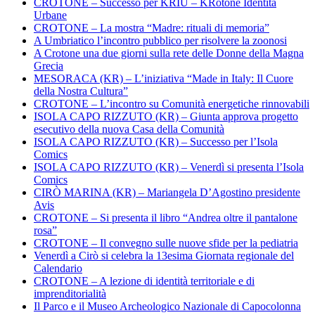
CROTONE – Successo per KRIU – KRotone Identità
Urbane
CROTONE – La mostra “Madre: rituali di memoria”
A Umbriatico l’incontro pubblico per risolvere la zoonosi
A Crotone una due giorni sulla rete delle Donne della Magna
Grecia
MESORACA (KR) – L’iniziativa “Made in Italy: Il Cuore
della Nostra Cultura”
CROTONE – L’incontro su Comunità energetiche rinnovabili
ISOLA CAPO RIZZUTO (KR) – Giunta approva progetto
esecutivo della nuova Casa della Comunità
ISOLA CAPO RIZZUTO (KR) – Successo per l’Isola
Comics
ISOLA CAPO RIZZUTO (KR) – Venerdì si presenta l’Isola
Comics
CIRÒ MARINA (KR) – Mariangela D’Agostino presidente
Avis
CROTONE – Si presenta il libro “Andrea oltre il pantalone
rosa”
CROTONE – Il convegno sulle nuove sfide per la pediatria
Venerdì a Cirò si celebra la 13esima Giornata regionale del
Calendario
CROTONE – A lezione di identità territoriale e di
imprenditorialità
Il Parco e il Museo Archeologico Nazionale di Capocolonna