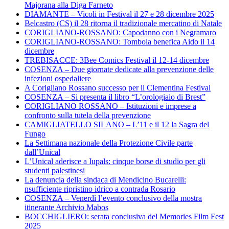
Majorana alla Diga Farneto
DIAMANTE – Vicoli in Festival il 27 e 28 dicembre 2025
Belcastro (CS) il 28 ritorna il tradizionale mercatino di Natale
CORIGLIANO-ROSSANO: Capodanno con i Negramaro
CORIGLIANO-ROSSANO: Tombola benefica Aido il 14
dicembre
TREBISACCE: 3Bee Comics Festival il 12-14 dicembre
COSENZA – Due giornate dedicate alla prevenzione delle
infezioni ospedaliere
A Corigliano Rossano successo per il Clementina Festival
COSENZA – Si presenta il libro “L’orologiaio di Brest”
CORIGLIANO ROSSANO – Istituzioni e imprese a
confronto sulla tutela della prevenzione
CAMIGLIATELLO SILANO – L’11 e il 12 la Sagra del
Fungo
La Settimana nazionale della Protezione Civile parte
dall’Unical
L’Unical aderisce a Iupals: cinque borse di studio per gli
studenti palestinesi
La denuncia della sindaca di Mendicino Bucarelli:
nsufficiente ripristino idrico a contrada Rosario
COSENZA – Venerdì l’evento conclusivo della mostra
itinerante Archivio Mabos
BOCCHIGLIERO: serata conclusiva del Memories Film Fest
2025