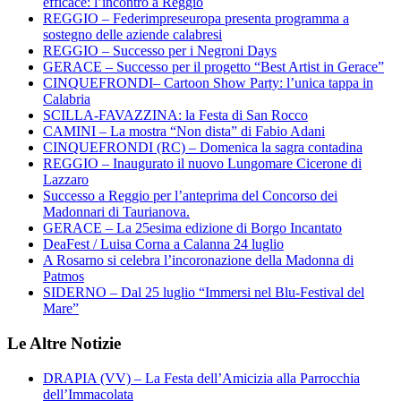
efficace: l’incontro a Reggio
REGGIO – Federimpreseuropa presenta programma a
sostegno delle aziende calabresi
REGGIO – Successo per i Negroni Days
GERACE – Successo per il progetto “Best Artist in Gerace”
CINQUEFRONDI– Cartoon Show Party: l’unica tappa in
Calabria
SCILLA-FAVAZZINA: la Festa di San Rocco
CAMINI – La mostra “Non dista” di Fabio Adani
CINQUEFRONDI (RC) – Domenica la sagra contadina
REGGIO – Inaugurato il nuovo Lungomare Cicerone di
Lazzaro
Successo a Reggio per l’anteprima del Concorso dei
Madonnari di Taurianova.
GERACE – La 25esima edizione di Borgo Incantato
DeaFest / Luisa Corna a Calanna 24 luglio
A Rosarno si celebra l’incoronazione della Madonna di
Patmos
SIDERNO – Dal 25 luglio “Immersi nel Blu-Festival del
Mare”
Le Altre Notizie
DRAPIA (VV) – La Festa dell’Amicizia alla Parrocchia
dell’Immacolata