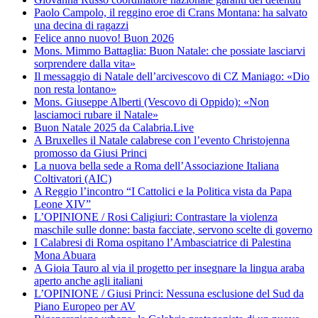
Paolo Campolo, il reggino eroe di Crans Montana: ha salvato
una decina di ragazzi
Felice anno nuovo! Buon 2026
Mons. Mimmo Battaglia: Buon Natale: che possiate lasciarvi
sorprendere dalla vita»
Il messaggio di Natale dell’arcivescovo di CZ Maniago: «Dio
non resta lontano»
Mons. Giuseppe Alberti (Vescovo di Oppido): «Non
lasciamoci rubare il Natale»
Buon Natale 2025 da Calabria.Live
A Bruxelles il Natale calabrese con l’evento Christojenna
promosso da Giusi Princi
La nuova bella sede a Roma dell’Associazione Italiana
Coltivatori (AIC)
A Reggio l’incontro “I Cattolici e la Politica vista da Papa
Leone XIV”
L’OPINIONE / Rosi Caligiuri: Contrastare la violenza
maschile sulle donne: basta facciate, servono scelte di governo
I Calabresi di Roma ospitano l’Ambasciatrice di Palestina
Mona Abuara
A Gioia Tauro al via il progetto per insegnare la lingua araba
aperto anche agli italiani
L’OPINIONE / Giusi Princi: Nessuna esclusione del Sud da
Piano Europeo per AV