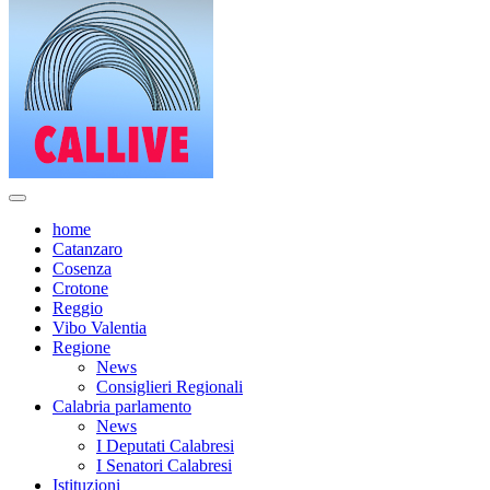
home
Catanzaro
Cosenza
Crotone
Reggio
Vibo Valentia
Regione
News
Consiglieri Regionali
Calabria parlamento
News
I Deputati Calabresi
I Senatori Calabresi
Istituzioni