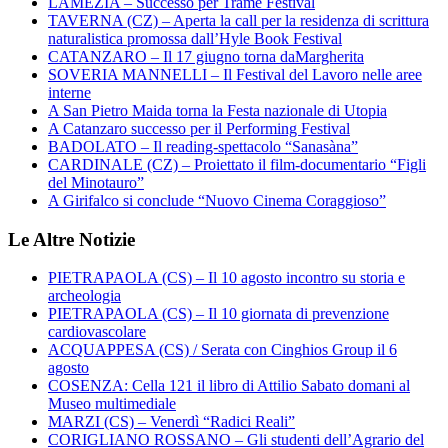
LAMEZIA – Successo per Trame Festival
TAVERNA (CZ) – Aperta la call per la residenza di scrittura
naturalistica promossa dall’Hyle Book Festival
CATANZARO – Il 17 giugno torna daMargherita
SOVERIA MANNELLI – Il Festival del Lavoro nelle aree
interne
A San Pietro Maida torna la Festa nazionale di Utopia
A Catanzaro successo per il Performing Festival
BADOLATO – Il reading-spettacolo “Sanasàna”
CARDINALE (CZ) – Proiettato il film-documentario “Figli
del Minotauro”
A Girifalco si conclude “Nuovo Cinema Coraggioso”
Le Altre Notizie
PIETRAPAOLA (CS) – Il 10 agosto incontro su storia e
archeologia
PIETRAPAOLA (CS) – Il 10 giornata di prevenzione
cardiovascolare
ACQUAPPESA (CS) / Serata con Cinghios Group il 6
agosto
COSENZA: Cella 121 il libro di Attilio Sabato domani al
Museo multimediale
MARZI (CS) – Venerdì “Radici Reali”
CORIGLIANO ROSSANO – Gli studenti dell’Agrario del