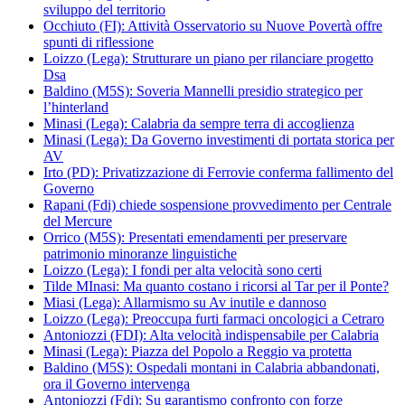
sviluppo del territorio
Occhiuto (FI): Attività Osservatorio su Nuove Povertà offre
spunti di riflessione
Loizzo (Lega): Strutturare un piano per rilanciare progetto
Dsa
Baldino (M5S): Soveria Mannelli presidio strategico per
l’hinterland
Minasi (Lega): Calabria da sempre terra di accoglienza
Minasi (Lega): Da Governo investimenti di portata storica per
AV
Irto (PD): Privatizzazione di Ferrovie conferma fallimento del
Governo
Rapani (Fdi) chiede sospensione provvedimento per Centrale
del Mercure
Orrico (M5S): Presentati emendamenti per preservare
patrimonio minoranze linguistiche
Loizzo (Lega): I fondi per alta velocità sono certi
Tilde MInasi: Ma quanto costano i ricorsi al Tar per il Ponte?
Miasi (Lega): Allarmismo su Av inutile e dannoso
Loizzo (Lega): Preoccupa furti farmaci oncologici a Cetraro
Antoniozzi (FDI): Alta velocità indispensabile per Calabria
Minasi (Lega): Piazza del Popolo a Reggio va protetta
Baldino (M5S): Ospedali montani in Calabria abbandonati,
ora il Governo intervenga
Antoniozzi (Fdi): Su garantismo confronto con forze