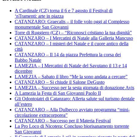
A Cardinale (CZ) torna il 6 e 7 agosto il Festival di
‘nTramenti: arte in piazza
CATANZARO: Graecalis – il folle volo oggi al Complesso
monumentale San Giovanni
Torre di Ruggiero (CZ) – “Riconosci cristiano la tua dignità”
CATANZARO – I Mercatini di Natale alla Galleria Mancuso
CATANZARO – I misteri del Natale e il cuore antico della
città
CATANZARO – Il 14 da piazza Prefettura la corsa dei
Babbo Natale
LAMEZIA – I Mercatini di Natale del Savutano il 13 e 14
dicembre
LAMEZIA – Sabato il libro “Me la sono andata a cercare”
CATANZARO – Si chiude il Salone DeGusto
LAMEZIA – Successo per la sesta giornata di donazione Avis
A Lamezia la Festa di San Giovanni Paolo II
Gli Odontoiatri di Catanzaro: Allerta salute sul turismo dentale
all’estero
CATANZARO – Alla Dulbecco avviato programma “mini-
circolazione extracorporea”
CATANZARO – Successo per il Materia Festival
La Pro Loco di Nicotera: Concluso biorisanamento torrente
San Giovanni