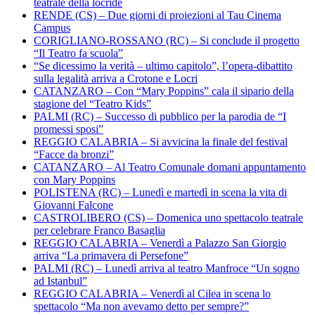
teatrale della locride
RENDE (CS) – Due giorni di proiezioni al Tau Cinema
Campus
CORIGLIANO-ROSSANO (RC) – Si conclude il progetto
“Il Teatro fa scuola”
“Se dicessimo la verità – ultimo capitolo”, l’opera-dibattito
sulla legalità arriva a Crotone e Locri
CATANZARO – Con “Mary Poppins” cala il sipario della
stagione del “Teatro Kids”
PALMI (RC) – Successo di pubblico per la parodia de “I
promessi sposi”
REGGIO CALABRIA – Si avvicina la finale del festival
“Facce da bronzi”
CATANZARO – Al Teatro Comunale domani appuntamento
con Mary Poppins
POLISTENA (RC) – Lunedì e martedì in scena la vita di
Giovanni Falcone
CASTROLIBERO (CS) – Domenica uno spettacolo teatrale
per celebrare Franco Basaglia
REGGIO CALABRIA – Venerdì a Palazzo San Giorgio
arriva “La primavera di Persefone”
PALMI (RC) – Lunedì arriva al teatro Manfroce “Un sogno
ad Istanbul”
REGGIO CALABRIA – Venerdì al Cilea in scena lo
spettacolo “Ma non avevamo detto per sempre?”