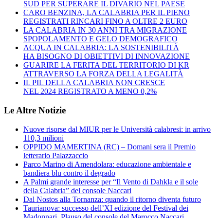
SUD PER SUPERARE IL DIVARIO NEL PAESE
CARO BENZINA, LA CALABRIA PER IL PIENO
REGISTRATI RINCARI FINO A OLTRE 2 EURO
LA CALABRIA IN 30 ANNI TRA MIGRAZIONE
SPOPOLAMENTO E GELO DEMOGRAFICO
ACQUA IN CALABRIA: LA SOSTENIBILITÀ
HA BISOGNO DI OBIETTIVI DI INNOVAZIONE
GUARIRE LA FERITA DEL TERRITORIO DI KR
ATTRAVERSO LA FORZA DELLA LEGALITÀ
IL PIL DELLA CALABRIA NON CRESCE
NEL 2024 REGISTRATO A MENO 0,2%
Le Altre Notizie
Nuove risorse dal MIUR per le Università calabresi: in arrivo
110,3 milioni
OPPIDO MAMERTINA (RC) – Domani sera il Premio
letterario Palazzaccio
Parco Marino di Amendolara: educazione ambientale e
bandiera blu contro il degrado
A Palmi grande interesse per “Il Vento di Dahkla e il sole
della Calabria” del console Naccari
Dal Nostos alla Tornanza: quando il ritorno diventa futuro
Taurianova: successo dell’XI edizione del Festival dei
Madonnari. Plauso del console del Marocco Naccari