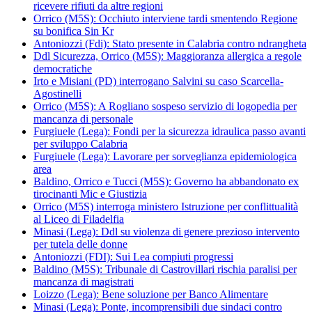
ricevere rifiuti da altre regioni
Orrico (M5S): Occhiuto interviene tardi smentendo Regione
su bonifica Sin Kr
Antoniozzi (Fdi): Stato presente in Calabria contro ndrangheta
Ddl Sicurezza, Orrico (M5S): Maggioranza allergica a regole
democratiche
Irto e Misiani (PD) interrogano Salvini su caso Scarcella-
Agostinelli
Orrico (M5S): A Rogliano sospeso servizio di logopedia per
mancanza di personale
Furgiuele (Lega): Fondi per la sicurezza idraulica passo avanti
per sviluppo Calabria
Furgiuele (Lega): Lavorare per sorveglianza epidemiologica
area
Baldino, Orrico e Tucci (M5S): Governo ha abbandonato ex
tirocinanti Mic e Giustizia
Orrico (M5S) interroga ministero Istruzione per conflittualità
al Liceo di Filadelfia
Minasi (Lega): Ddl su violenza di genere prezioso intervento
per tutela delle donne
Antoniozzi (FDI): Sui Lea compiuti progressi
Baldino (M5S): Tribunale di Castrovillari rischia paralisi per
mancanza di magistrati
Loizzo (Lega): Bene soluzione per Banco Alimentare
Minasi (Lega): Ponte, incomprensibili due sindaci contro