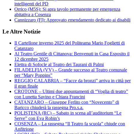
intelligenti del PD
Orrico (M5S): Si apra tavolo permanente per emergenza
abitativa a Cosenza
Cannizzaro (FI): Approvato emendamento dedicato ai disabili
Le Altre Notizie
Il Cartellone inverno 2025 del Politeama Mario Foglietti di
Catanzaro
Al Teatro Gentile di Cittanova: Benvenuti in Casa Esposito il
12 dicembre 2025
Elettra di Sofocle al Teatro dei Taurani di Palmi
FILADELFIA (VV) – Grande successo al Teatro comunale
per “Mary Poppins”
REGGIO CALABRIA – “Facce da bronzi” arriva in città per
il gran finale
CROTONE – Ultimi due appuntamenti di “Voglia di teatro”
con Lunetta Savino e Chiara Francini
CATANZARO – Giuseppe Ferlito con “Novecento” di
Baricco chiuderà la rassegna Pro.s.a.
POLISTENA (RC) – Sabato in scena all’auditorium “Le
Serve” con Eva Robin’s
COSENZA – La rassegna “Il Teatro fa scuola” chiude con
Anfitrione