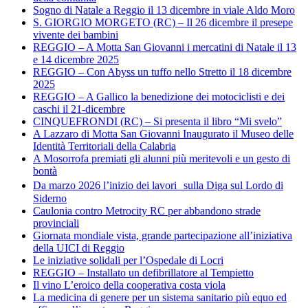
Sogno di Natale a Reggio il 13 dicembre in viale Aldo Moro
S. GIORGIO MORGETO (RC) – Il 26 dicembre il presepe
vivente dei bambini
REGGIO – A Motta San Giovanni i mercatini di Natale il 13
e 14 dicembre 2025
REGGIO – Con Abyss un tuffo nello Stretto il 18 dicembre
2025
REGGIO – A Gallico la benedizione dei motociclisti e dei
caschi il 21-dicembre
CINQUEFRONDI (RC) – Si presenta il libro “Mi svelo”
A Lazzaro di Motta San Giovanni Inaugurato il Museo delle
Identità Territoriali della Calabria
A Mosorrofa premiati gli alunni più meritevoli e un gesto di
bontà
Da marzo 2026 l’inizio dei lavori sulla Diga sul Lordo di
Siderno
Caulonia contro Metrocity RC per abbandono strade
provinciali
Giornata mondiale vista, grande partecipazione all’iniziativa
della UICI di Reggio
Le iniziative solidali per l’Ospedale di Locri
REGGIO – Installato un defibrillatore al Tempietto
Il vino L’eroico della cooperativa costa viola
La medicina di genere per un sistema sanitario più equo ed