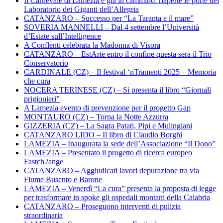
Il Carnevale di Lamezia è già in cammino: riaperte le porte del
Laboratorio dei Giganti dell’Allegria
CATANZARO – Successo per “La Taranta e il mare”
SOVERIA MANNELLI – Dal 4 settembre l’Università
d’Estate sull’Intelligence
A Conflenti celebrata la Madonna di Visora
CATANZARO – EstArte entro il confine questa sera il Trio
Conservatorio
CARDINALE (CZ) – Il festival ‘nTramenti 2025 – Memoria
che cura
NOCERA TERINESE (CZ) – Si presenta il libro “Giornali
prigionieri”
A Lamezia evento di prevenzione per il progetto Gap
MONTAURO (CZ) – Torna la Notte Azzurra
GIZZERIA (CZ) – La Sagra Patati, Pipi e Mulingiani
CATANZARO LIDO – Il libro di Claudio Borghi
LAMEZIA – Inaugurata la sede dell’Associazione “Il Dono”
LAMEZIA – Presentato il progetto di ricerca europeo
Fastch2ange
CATANZARO – Aggiudicati lavori depurazione tra via
Fiume Busento e Barone
LAMEZIA – Venerdì “La cura” presenta la proposta di legge
per trasformare in spoke gli ospedali montani della Calabria
CATANZARO – Proseguono interventi di pulizia
straordinaria