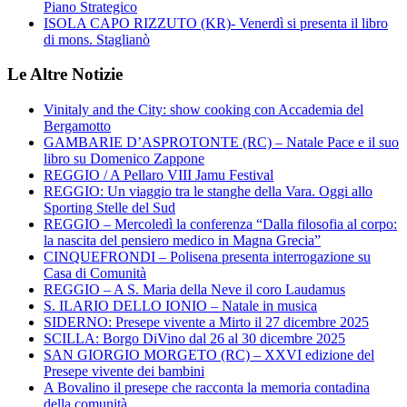
Piano Strategico
ISOLA CAPO RIZZUTO (KR)- Venerdì si presenta il libro
di mons. Staglianò
Le Altre Notizie
Vinitaly and the City: show cooking con Accademia del
Bergamotto
GAMBARIE D’ASPROTONTE (RC) – Natale Pace e il suo
libro su Domenico Zappone
REGGIO / A Pellaro VIII Jamu Festival
REGGIO: Un viaggio tra le stanghe della Vara. Oggi allo
Sporting Stelle del Sud
REGGIO – Mercoledì la conferenza “Dalla filosofia al corpo:
la nascita del pensiero medico in Magna Grecia”
CINQUEFRONDI – Polisena presenta interrogazione su
Casa di Comunità
REGGIO – A S. Maria della Neve il coro Laudamus
S. ILARIO DELLO IONIO – Natale in musica
SIDERNO: Presepe vivente a Mirto il 27 dicembre 2025
SCILLA: Borgo DiVino dal 26 al 30 dicembre 2025
SAN GIORGIO MORGETO (RC) – XXVI edizione del
Presepe vivente dei bambini
A Bovalino il presepe che racconta la memoria contadina
della comunità