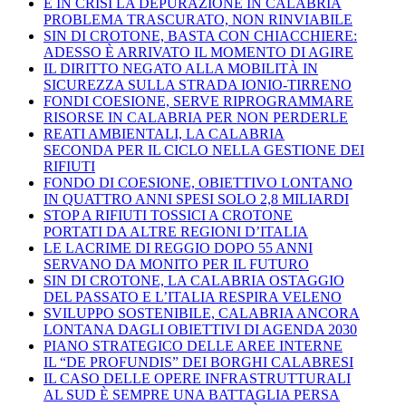
È IN CRISI LA DEPURAZIONE IN CALABRIA
PROBLEMA TRASCURATO, NON RINVIABILE
SIN DI CROTONE, BASTA CON CHIACCHIERE:
ADESSO È ARRIVATO IL MOMENTO DI AGIRE
IL DIRITTO NEGATO ALLA MOBILITÀ IN
SICUREZZA SULLA STRADA IONIO-TIRRENO
FONDI COESIONE, SERVE RIPROGRAMMARE
RISORSE IN CALABRIA PER NON PERDERLE
REATI AMBIENTALI, LA CALABRIA
SECONDA PER IL CICLO NELLA GESTIONE DEI
RIFIUTI
FONDO DI COESIONE, OBIETTIVO LONTANO
IN QUATTRO ANNI SPESI SOLO 2,8 MILIARDI
STOP A RIFIUTI TOSSICI A CROTONE
PORTATI DA ALTRE REGIONI D’ITALIA
LE LACRIME DI REGGIO DOPO 55 ANNI
SERVANO DA MONITO PER IL FUTURO
SIN DI CROTONE, LA CALABRIA OSTAGGIO
DEL PASSATO E L’ITALIA RESPIRA VELENO
SVILUPPO SOSTENIBILE, CALABRIA ANCORA
LONTANA DAGLI OBIETTIVI DI AGENDA 2030
PIANO STRATEGICO DELLE AREE INTERNE
IL “DE PROFUNDIS” DEI BORGHI CALABRESI
IL CASO DELLE OPERE INFRASTRUTTURALI
AL SUD È SEMPRE UNA BATTAGLIA PERSA