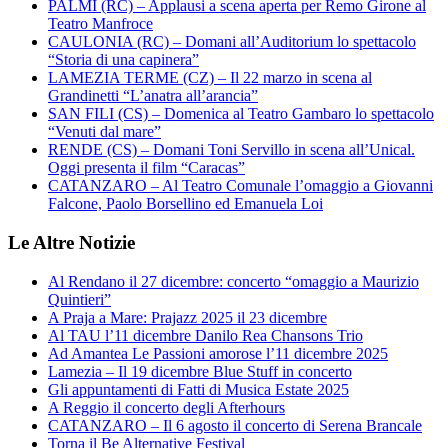
PALMI (RC) – Applausi a scena aperta per Remo Girone al
Teatro Manfroce
CAULONIA (RC) – Domani all’Auditorium lo spettacolo
“Storia di una capinera”
LAMEZIA TERME (CZ) – Il 22 marzo in scena al
Grandinetti “L’anatra all’arancia”
SAN FILI (CS) – Domenica al Teatro Gambaro lo spettacolo
“Venuti dal mare”
RENDE (CS) – Domani Toni Servillo in scena all’Unical.
Oggi presenta il film “Caracas”
CATANZARO – Al Teatro Comunale l’omaggio a Giovanni
Falcone, Paolo Borsellino ed Emanuela Loi
Le Altre Notizie
Al Rendano il 27 dicembre: concerto “omaggio a Maurizio
Quintieri”
A Praja a Mare: Prajazz 2025 il 23 dicembre
Al TAU l’11 dicembre Danilo Rea Chansons Trio
Ad Amantea Le Passioni amorose l’11 dicembre 2025
Lamezia – Il 19 dicembre Blue Stuff in concerto
Gli appuntamenti di Fatti di Musica Estate 2025
A Reggio il concerto degli Afterhours
CATANZARO – Il 6 agosto il concerto di Serena Brancale
Torna il Be Alternative Festival