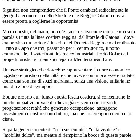
Significa non comprendere che il Ponte cambierà radicalmente la
geografia economica dello Stretto e che Reggio Calabria dovrà
essere pronta a coglierne le opportunità.
Ma di questo, nel piano, non c’è traccia. Così come non c’è una sola
parola su tutta la linea costiera reggina, dal litorale di Catona – dove
era previsto un porto già inserito nel Decreto Reggio e mai realizzato
– fino a Capo d’Armi, passando per il centro storico, il porto
commerciale, il waterfront, le aree ex industriali, Porto Bolaro e i
progetti turistici e urbanistici legati a Mediterranean Life.
Un asse strategico che dovrebbe rappresentare il cuore economico,
logistico e turistico della città, e che invece continua a essere trattato
come una somma di spazi marginali, senza una visione unitaria né
una direzione di sviluppo.
Eppure proprio qui, lungo questa fascia costiera, si concentrano le
uniche iniziative private di rilievo già esistenti o in corso di
progettazione: realtà che generano occupazione, attraggono
investimenti e costruiscono futuro, ma che non vengono nemmeno
citate.
Si parla genericamente di “città sostenibile”, “città vivibile” e
“mobilità dolce”, ma mentre si riempiono la bocca di queste parole,