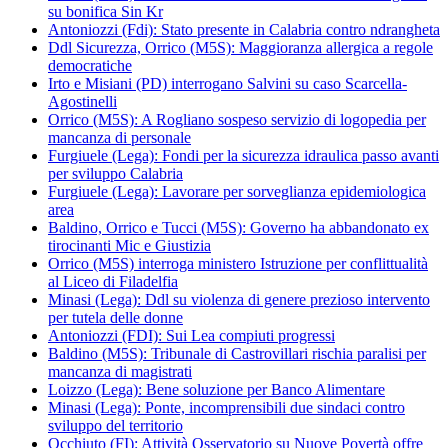
su bonifica Sin Kr
Antoniozzi (Fdi): Stato presente in Calabria contro ndrangheta
Ddl Sicurezza, Orrico (M5S): Maggioranza allergica a regole
democratiche
Irto e Misiani (PD) interrogano Salvini su caso Scarcella-
Agostinelli
Orrico (M5S): A Rogliano sospeso servizio di logopedia per
mancanza di personale
Furgiuele (Lega): Fondi per la sicurezza idraulica passo avanti
per sviluppo Calabria
Furgiuele (Lega): Lavorare per sorveglianza epidemiologica
area
Baldino, Orrico e Tucci (M5S): Governo ha abbandonato ex
tirocinanti Mic e Giustizia
Orrico (M5S) interroga ministero Istruzione per conflittualità
al Liceo di Filadelfia
Minasi (Lega): Ddl su violenza di genere prezioso intervento
per tutela delle donne
Antoniozzi (FDI): Sui Lea compiuti progressi
Baldino (M5S): Tribunale di Castrovillari rischia paralisi per
mancanza di magistrati
Loizzo (Lega): Bene soluzione per Banco Alimentare
Minasi (Lega): Ponte, incomprensibili due sindaci contro
sviluppo del territorio
Occhiuto (FI): Attività Osservatorio su Nuove Povertà offre