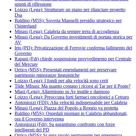
spunti di riflessione
Loizzo (Lega): Strutturare un piano per rilanciare progetto
Dsa
Baldino (M5S): Soveria Mannelli presidio strategico per
l’hinterland
Minasi (Lega): Calabria da sempre terra di accoglienza
Minasi (Lega): Da Governo investimenti di portata storica per
AV
Irto (PD): Privatizzazione di Ferrovie conferma fallimento del
Governo
Rapani (Fdi) chiede sospensione provvedimento per Centrale
del Mercure
Orrico (M5S): Presentati emendamenti per preservare
patrimonio minoranze linguistiche
Loizzo (Lega): I fondi per alta velocità sono certi
Tilde MInasi: Ma quanto costano i ricorsi al Tar per il Ponte?
Miasi (Lega): Allarmismo su Av inutile e dannoso
Loizzo (Lega): Preoccupa furti farmaci oncologici a Cetraro
Antoniozzi (FDI): Alta velocità indispensabile per Calabria
Minasi (Lega): Piazza del Popolo a Reggio va protetta
Baldino (M5S): Ospedali montani in Calabria abbandonati,
ora il Governo intervenga
Antoniozzi (Fdi): Su garantismo confronto con forze
intelligenti del PD
Orrico (M5S): Si apra tavolo permanente per emergenza