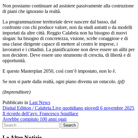
Non possiamo continuare ad assistere passivamente alla costruzione
di piani che ignorano la realtà.
La programmazione territoriale deve nascere dal basso, dal
confronto con chi produce valore, non da studi astratti o da modelli
importati da altre città. Reggio Calabria non ha bisogno di nuovi
slogan: ha bisogno di concretezza, visione, scelte coraggiose e di
una classe dirigente capace di mettere al centro le imprese, i
lavoratori e i cittadini. La pianificazione non deve essere un alibi per
non decidere. Deve essere uno strumento di crescita, di libertà e di
opportunità.
E questo Masterplan 2050, così com’è impostato, non lo è.
Se non si parte dalla realtà, ogni piano diventa un ostacolo.
(pf)
(Imprenditore)
Pubblicato in
Last News
Navigazione
Digital Edition / Calabria.Live quotidiano giovedì 6 novembre 2025
Il ricordo dell’avv. Francesco Squillace
articoli
Avrebbe compiuto 100 anni oggi
Le Altre Notizie