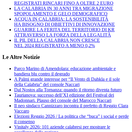
REGISTRATI RINCARI FINO A OLTRE 2 EURO
LA CALABRIA IN 30 ANNI TRA MIGRAZIONE
SPOPOLAMENTO E GELO DEMOGRAFICO
ACQUA IN CALABRIA: LA SOSTENIBILITÀ
HA BISOGNO DI OBIETTIVI DI INNOVAZIONE
GUARIRE LA FERITA DEL TERRITORIO DI KR
ATTRAVERSO LA FORZA DELLA LEGALITÀ
IL PIL DELLA CALABRIA NON CRESCE
NEL 2024 REGISTRATO A MENO 0,2%
Le Altre Notizie
Parco Marino di Amendolara: educazione ambientale e
bandiera blu contro il degrado
A Palmi grande interesse per “Il Vento di Dahkla e il sole
della Calabria” del console Naccari
Dal Nostos alla Tornanza: quando il ritorno diventa futuro
Taurianova: successo dell’XI edizione del Festival dei
Madonnari. Plauso del console del Marocco Naccari
Il neo sindaco Cannizzaro incontra il prefetto di Reggio Clara
Vaccaro
Elezioni Reggio 2026 / La politica che “buca” i social e perde
il consenso
Vinitaly 2026: 101 aziende calabresi per mostrare le