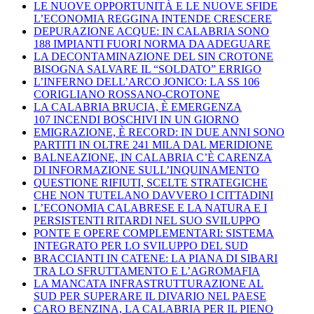
LE NUOVE OPPORTUNITÀ E LE NUOVE SFIDE
L’ECONOMIA REGGINA INTENDE CRESCERE
DEPURAZIONE ACQUE: IN CALABRIA SONO
188 IMPIANTI FUORI NORMA DA ADEGUARE
LA DECONTAMINAZIONE DEL SIN CROTONE
BISOGNA SALVARE IL “SOLDATO” ERRIGO
L’INFERNO DELL’ARCO JONICO: LA SS 106
CORIGLIANO ROSSANO-CROTONE
LA CALABRIA BRUCIA, È EMERGENZA
107 INCENDI BOSCHIVI IN UN GIORNO
EMIGRAZIONE, È RECORD: IN DUE ANNI SONO
PARTITI IN OLTRE 241 MILA DAL MERIDIONE
BALNEAZIONE, IN CALABRIA C’È CARENZA
DI INFORMAZIONE SULL’INQUINAMENTO
QUESTIONE RIFIUTI, SCELTE STRATEGICHE
CHE NON TUTELANO DAVVERO I CITTADINI
L’ECONOMIA CALABRESE E LA NATURA E I
PERSISTENTI RITARDI NEL SUO SVILUPPO
PONTE E OPERE COMPLEMENTARI: SISTEMA
INTEGRATO PER LO SVILUPPO DEL SUD
BRACCIANTI IN CATENE: LA PIANA DI SIBARI
TRA LO SFRUTTAMENTO E L’AGROMAFIA
LA MANCATA INFRASTRUTTURAZIONE AL
SUD PER SUPERARE IL DIVARIO NEL PAESE
CARO BENZINA, LA CALABRIA PER IL PIENO