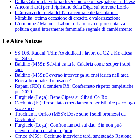
Dalla Calabria la vittoria di Occhiuto è un segnale per il Paese
Ancora ritardi per il ripristino della Diga sul torrente Lordo
I Consorzi di Tutela delll’area centrale della Calabria:
Mirabilia, ottima occasione di crescita e valorizzazione
L’opinione / Manuela Labonia: La nuova rappresentanza
politica quasi interamente femminile segnale di cambiamento
Le Altre Notizie
SS 106, Rapani (Fdi): Aggiudicati i lavori da CZ a Kr, attesa
per Sibari
Baldino (M5S): Salvini tratta la Calabria come set per i suoi
spot
Baldino (M5S):Governo intervenga su crisi idrica nell’area
Rocca Imperiale–Trebisacce”
Rapani (FDI) al cantiere Rfi: Confermato rispetto tempistiche
per 2026
Furgiuele (Lega): Bene Cipess su Sibari-Co-Ro
Occhiuto (FI): Presentato emendamento per istituire psicologo
scolastico
Tirocinanti, Orrico (M5S): Dove sono i soldi promessi da
Occhiuto?
Furgiuele (Lega): Confrontiamoci sui dati, Sin non può
ricevere rifiuti da altre regioni
Orrico (M5S): Occhiuto interviene tardi smentendo Regione