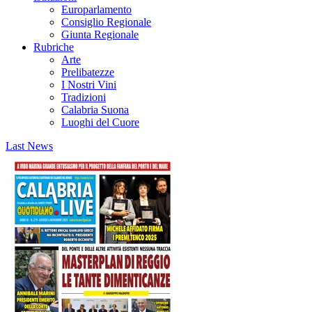
Europarlamento
Consiglio Regionale
Giunta Regionale
Rubriche
Arte
Prelibatezze
I Nostri Vini
Tradizioni
Calabria Suona
Luoghi del Cuore
Last News