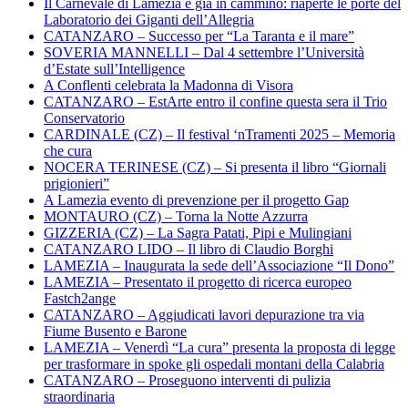
Il Carnevale di Lamezia è già in cammino: riaperte le porte del
Laboratorio dei Giganti dell’Allegria
CATANZARO – Successo per “La Taranta e il mare”
SOVERIA MANNELLI – Dal 4 settembre l’Università
d’Estate sull’Intelligence
A Conflenti celebrata la Madonna di Visora
CATANZARO – EstArte entro il confine questa sera il Trio
Conservatorio
CARDINALE (CZ) – Il festival ‘nTramenti 2025 – Memoria
che cura
NOCERA TERINESE (CZ) – Si presenta il libro “Giornali
prigionieri”
A Lamezia evento di prevenzione per il progetto Gap
MONTAURO (CZ) – Torna la Notte Azzurra
GIZZERIA (CZ) – La Sagra Patati, Pipi e Mulingiani
CATANZARO LIDO – Il libro di Claudio Borghi
LAMEZIA – Inaugurata la sede dell’Associazione “Il Dono”
LAMEZIA – Presentato il progetto di ricerca europeo
Fastch2ange
CATANZARO – Aggiudicati lavori depurazione tra via
Fiume Busento e Barone
LAMEZIA – Venerdì “La cura” presenta la proposta di legge
per trasformare in spoke gli ospedali montani della Calabria
CATANZARO – Proseguono interventi di pulizia
straordinaria