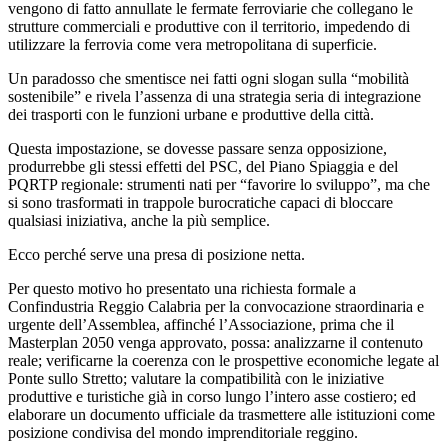
vengono di fatto annullate le fermate ferroviarie che collegano le
strutture commerciali e produttive con il territorio, impedendo di
utilizzare la ferrovia come vera metropolitana di superficie.
Un paradosso che smentisce nei fatti ogni slogan sulla “mobilità
sostenibile” e rivela l’assenza di una strategia seria di integrazione
dei trasporti con le funzioni urbane e produttive della città.
Questa impostazione, se dovesse passare senza opposizione,
produrrebbe gli stessi effetti del PSC, del Piano Spiaggia e del
PQRTP regionale: strumenti nati per “favorire lo sviluppo”, ma che
si sono trasformati in trappole burocratiche capaci di bloccare
qualsiasi iniziativa, anche la più semplice.
Ecco perché serve una presa di posizione netta.
Per questo motivo ho presentato una richiesta formale a
Confindustria Reggio Calabria per la convocazione straordinaria e
urgente dell’Assemblea, affinché l’Associazione, prima che il
Masterplan 2050 venga approvato, possa: analizzarne il contenuto
reale; verificarne la coerenza con le prospettive economiche legate al
Ponte sullo Stretto; valutare la compatibilità con le iniziative
produttive e turistiche già in corso lungo l’intero asse costiero; ed
elaborare un documento ufficiale da trasmettere alle istituzioni come
posizione condivisa del mondo imprenditoriale reggino.