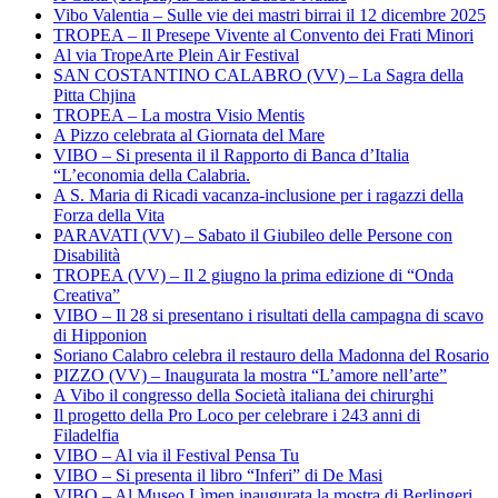
Vibo Valentia – Sulle vie dei mastri birrai il 12 dicembre 2025
TROPEA – Il Presepe Vivente al Convento dei Frati Minori
Al via TropeArte Plein Air Festival
SAN COSTANTINO CALABRO (VV) – La Sagra della
Pitta Chjina
TROPEA – La mostra Visio Mentis
A Pizzo celebrata al Giornata del Mare
VIBO – Si presenta il il Rapporto di Banca d’Italia
“L’economia della Calabria.
A S. Maria di Ricadi vacanza-inclusione per i ragazzi della
Forza della Vita
PARAVATI (VV) – Sabato il Giubileo delle Persone con
Disabilità
TROPEA (VV) – Il 2 giugno la prima edizione di “Onda
Creativa”
VIBO – Il 28 si presentano i risultati della campagna di scavo
di Hipponion
Soriano Calabro celebra il restauro della Madonna del Rosario
PIZZO (VV) – Inaugurata la mostra “L’amore nell’arte”
A Vibo il congresso della Società italiana dei chirurghi
Il progetto della Pro Loco per celebrare i 243 anni di
Filadelfia
VIBO – Al via il Festival Pensa Tu
VIBO – Si presenta il libro “Inferi” di De Masi
VIBO – Al Museo Lìmen inaugurata la mostra di Berlingeri