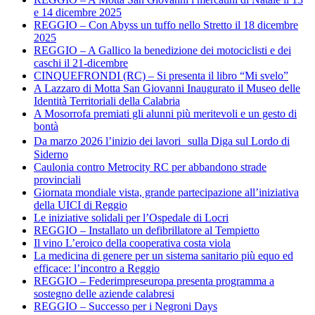
e 14 dicembre 2025
REGGIO – Con Abyss un tuffo nello Stretto il 18 dicembre
2025
REGGIO – A Gallico la benedizione dei motociclisti e dei
caschi il 21-dicembre
CINQUEFRONDI (RC) – Si presenta il libro “Mi svelo”
A Lazzaro di Motta San Giovanni Inaugurato il Museo delle
Identità Territoriali della Calabria
A Mosorrofa premiati gli alunni più meritevoli e un gesto di
bontà
Da marzo 2026 l’inizio dei lavori sulla Diga sul Lordo di
Siderno
Caulonia contro Metrocity RC per abbandono strade
provinciali
Giornata mondiale vista, grande partecipazione all’iniziativa
della UICI di Reggio
Le iniziative solidali per l’Ospedale di Locri
REGGIO – Installato un defibrillatore al Tempietto
Il vino L’eroico della cooperativa costa viola
La medicina di genere per un sistema sanitario più equo ed
efficace: l’incontro a Reggio
REGGIO – Federimpreseuropa presenta programma a
sostegno delle aziende calabresi
REGGIO – Successo per i Negroni Days