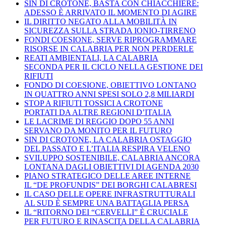
SIN DI CROTONE, BASTA CON CHIACCHIERE:
ADESSO È ARRIVATO IL MOMENTO DI AGIRE
IL DIRITTO NEGATO ALLA MOBILITÀ IN
SICUREZZA SULLA STRADA IONIO-TIRRENO
FONDI COESIONE, SERVE RIPROGRAMMARE
RISORSE IN CALABRIA PER NON PERDERLE
REATI AMBIENTALI, LA CALABRIA
SECONDA PER IL CICLO NELLA GESTIONE DEI
RIFIUTI
FONDO DI COESIONE, OBIETTIVO LONTANO
IN QUATTRO ANNI SPESI SOLO 2,8 MILIARDI
STOP A RIFIUTI TOSSICI A CROTONE
PORTATI DA ALTRE REGIONI D’ITALIA
LE LACRIME DI REGGIO DOPO 55 ANNI
SERVANO DA MONITO PER IL FUTURO
SIN DI CROTONE, LA CALABRIA OSTAGGIO
DEL PASSATO E L’ITALIA RESPIRA VELENO
SVILUPPO SOSTENIBILE, CALABRIA ANCORA
LONTANA DAGLI OBIETTIVI DI AGENDA 2030
PIANO STRATEGICO DELLE AREE INTERNE
IL “DE PROFUNDIS” DEI BORGHI CALABRESI
IL CASO DELLE OPERE INFRASTRUTTURALI
AL SUD È SEMPRE UNA BATTAGLIA PERSA
IL “RITORNO DEI “CERVELLI” È CRUCIALE
PER FUTURO E RINASCITA DELLA CALABRIA