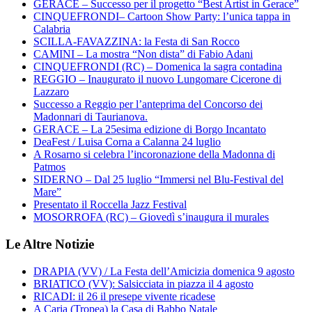
GERACE – Successo per il progetto “Best Artist in Gerace”
CINQUEFRONDI– Cartoon Show Party: l’unica tappa in
Calabria
SCILLA-FAVAZZINA: la Festa di San Rocco
CAMINI – La mostra “Non dista” di Fabio Adani
CINQUEFRONDI (RC) – Domenica la sagra contadina
REGGIO – Inaugurato il nuovo Lungomare Cicerone di
Lazzaro
Successo a Reggio per l’anteprima del Concorso dei
Madonnari di Taurianova.
GERACE – La 25esima edizione di Borgo Incantato
DeaFest / Luisa Corna a Calanna 24 luglio
A Rosarno si celebra l’incoronazione della Madonna di
Patmos
SIDERNO – Dal 25 luglio “Immersi nel Blu-Festival del
Mare”
Presentato il Roccella Jazz Festival
MOSORROFA (RC) – Giovedì s’inaugura il murales
Le Altre Notizie
DRAPIA (VV) / La Festa dell’Amicizia domenica 9 agosto
BRIATICO (VV): Salsicciata in piazza il 4 agosto
RICADI: il 26 il presepe vivente ricadese
A Caria (Tropea) la Casa di Babbo Natale