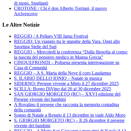
di mons. Staglianò
CROTONE / Chi è don Alberto Torriani, il nuovo
Arcivescovo
Le Altre Notizie
REGGIO / A Pellaro VIII Jamu Festival
REGGIO: Un viaggio tra le stanghe della Vara. Oggi allo
Sporting Stelle del Sud
REGGIO – Mercoledì la conferenza “Dalla filosofia al corpo:
la nascita del pensiero medico in Magna Grecia”
CINQUEFRONDI – Polisena presenta interrogazione su
Casa di Comunità
REGGIO – A S. Maria della Neve il coro Laudamus
S. ILARIO DELLO IONIO – Natale in musica
SIDERNO: Presepe vivente a Mirto il 27 dicembre 2025
SCILLA: Borgo DiVino dal 26 al 30 dicembre 2025
SAN GIORGIO MORGETO (RC) – XXVI edizione del
Presepe vivente dei bambini
A Bovalino il presepe che racconta la memoria contadina
della comunità
Sogno di Natale a Reggio il 13 dicembre in viale Aldo Moro
S. GIORGIO MORGETO (RC) – Il 26 dicembre il presepe
vivente dei bambini
REGGIO – A Motta San Giovanni i mercatini di Natale il 13