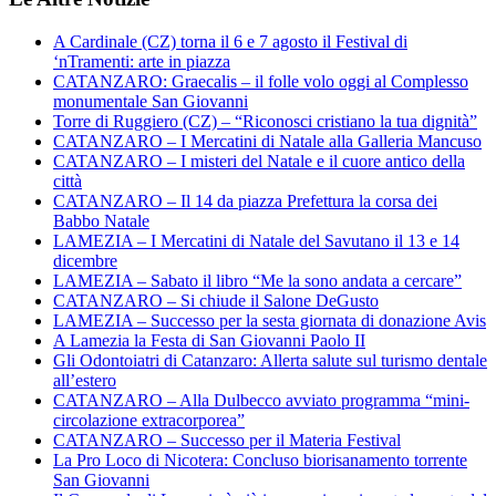
A Cardinale (CZ) torna il 6 e 7 agosto il Festival di
‘nTramenti: arte in piazza
CATANZARO: Graecalis – il folle volo oggi al Complesso
monumentale San Giovanni
Torre di Ruggiero (CZ) – “Riconosci cristiano la tua dignità”
CATANZARO – I Mercatini di Natale alla Galleria Mancuso
CATANZARO – I misteri del Natale e il cuore antico della
città
CATANZARO – Il 14 da piazza Prefettura la corsa dei
Babbo Natale
LAMEZIA – I Mercatini di Natale del Savutano il 13 e 14
dicembre
LAMEZIA – Sabato il libro “Me la sono andata a cercare”
CATANZARO – Si chiude il Salone DeGusto
LAMEZIA – Successo per la sesta giornata di donazione Avis
A Lamezia la Festa di San Giovanni Paolo II
Gli Odontoiatri di Catanzaro: Allerta salute sul turismo dentale
all’estero
CATANZARO – Alla Dulbecco avviato programma “mini-
circolazione extracorporea”
CATANZARO – Successo per il Materia Festival
La Pro Loco di Nicotera: Concluso biorisanamento torrente
San Giovanni