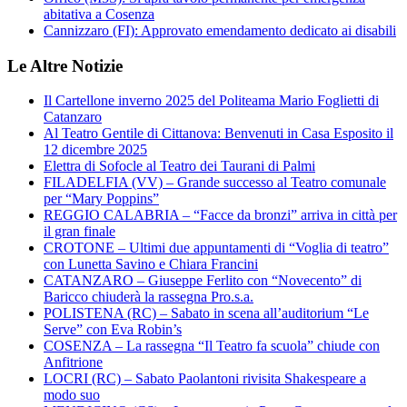
abitativa a Cosenza
Cannizzaro (FI): Approvato emendamento dedicato ai disabili
Le Altre Notizie
Il Cartellone inverno 2025 del Politeama Mario Foglietti di
Catanzaro
Al Teatro Gentile di Cittanova: Benvenuti in Casa Esposito il
12 dicembre 2025
Elettra di Sofocle al Teatro dei Taurani di Palmi
FILADELFIA (VV) – Grande successo al Teatro comunale
per “Mary Poppins”
REGGIO CALABRIA – “Facce da bronzi” arriva in città per
il gran finale
CROTONE – Ultimi due appuntamenti di “Voglia di teatro”
con Lunetta Savino e Chiara Francini
CATANZARO – Giuseppe Ferlito con “Novecento” di
Baricco chiuderà la rassegna Pro.s.a.
POLISTENA (RC) – Sabato in scena all’auditorium “Le
Serve” con Eva Robin’s
COSENZA – La rassegna “Il Teatro fa scuola” chiude con
Anfitrione
LOCRI (RC) – Sabato Paolantoni rivisita Shakespeare a
modo suo