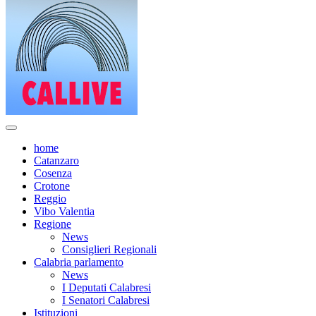
home
Catanzaro
Cosenza
Crotone
Reggio
Vibo Valentia
Regione
News
Consiglieri Regionali
Calabria parlamento
News
I Deputati Calabresi
I Senatori Calabresi
Istituzioni