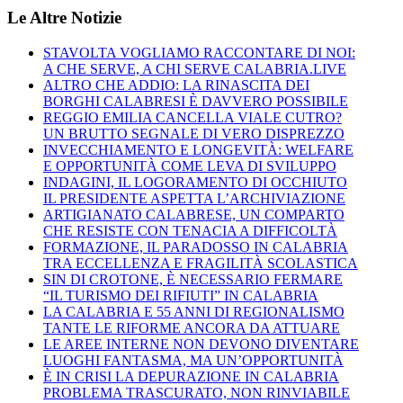
Le Altre Notizie
STAVOLTA VOGLIAMO RACCONTARE DI NOI:
A CHE SERVE, A CHI SERVE CALABRIA.LIVE
ALTRO CHE ADDIO: LA RINASCITA DEI
BORGHI CALABRESI È DAVVERO POSSIBILE
REGGIO EMILIA CANCELLA VIALE CUTRO?
UN BRUTTO SEGNALE DI VERO DISPREZZO
INVECCHIAMENTO E LONGEVITÀ: WELFARE
E OPPORTUNITÀ COME LEVA DI SVILUPPO
INDAGINI, IL LOGORAMENTO DI OCCHIUTO
IL PRESIDENTE ASPETTA L’ARCHIVIAZIONE
ARTIGIANATO CALABRESE, UN COMPARTO
CHE RESISTE CON TENACIA A DIFFICOLTÀ
FORMAZIONE, IL PARADOSSO IN CALABRIA
TRA ECCELLENZA E FRAGILITÀ SCOLASTICA
SIN DI CROTONE, È NECESSARIO FERMARE
“IL TURISMO DEI RIFIUTI” IN CALABRIA
LA CALABRIA E 55 ANNI DI REGIONALISMO
TANTE LE RIFORME ANCORA DA ATTUARE
LE AREE INTERNE NON DEVONO DIVENTARE
LUOGHI FANTASMA, MA UN’OPPORTUNITÀ
È IN CRISI LA DEPURAZIONE IN CALABRIA
PROBLEMA TRASCURATO, NON RINVIABILE