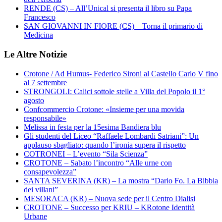
RENDE (CS) – All’Unical si presenta il libro su Papa
Francesco
SAN GIOVANNI IN FIORE (CS) – Torna il primario di
Medicina
Le Altre Notizie
Crotone / Ad Humus- Federico Sironi al Castello Carlo V fino
al 7 settembre
STRONGOLI: Calici sottole stelle a Villa del Popolo il 1°
agosto
Confcommercio Crotone: «Insieme per una movida
responsabile»
Melissa in festa per la 15esima Bandiera blu
Gli studenti del Liceo “Raffaele Lombardi Satriani”: Un
applauso sbagliato: quando l’ironia supera il rispetto
COTRONEI – L’evento “Sila Scienza”
CROTONE – Sabato l’incontro “Alle urne con
consapevolezza”
SANTA SEVERINA (KR) – La mostra “Dario Fo. La Bibbia
dei villani”
MESORACA (KR) – Nuova sede per il Centro Dialisi
CROTONE – Successo per KRIU – KRotone Identità
Urbane