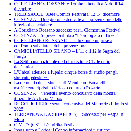
CORIGLIANO-ROSSANO: Tombola benefica Aido il 14
dicembre
TREBISACCE: 3Bee Comics Festival il 12-14 dicembre
COSENZA – Due giornate dedicate alla prevenzione delle
infezioni ospedaliere
A Corigliano Rossano successo per il Clementina Festival
COSENZA – Si presenta il libro “L’orologiaio di Brest”
CORIGLIANO ROSSANO – Istituzioni e imprese a
confronto sulla tutela della prevenzione
CAMIGLIATELLO SILANO – L’11 e il 12 la Sagra del
Fungo
La Settimana nazionale della Protezione Civile parte
dall’Unical
L’Unical aderisce a Iupals: cinque borse di studio per gli
studenti palestinesi
La denuncia della sindaca di Mendicino Bucarelli:
nsufficiente ripristino idrico a contrada Rosario
COSENZA – Venerdì l’evento conclusivo della mostra
itinerante Archivio Mabos
BOCCHIGLIERO: serata conclusiva del Memories Film Fest
2025
TERRANOVA DA SIBARI (CS) – Successo per Vespa in
Moto
CIVITA (CS) – L’Onirika Festival
Inaugurato a Lorica il Centro informazioni turistiche