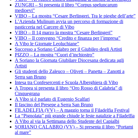
ZUNGRI – Si presenta il libro “Corpus speluncarum
medioevi”
VIBO – La mostra “Cesare Berlingeri. Tra le pieghe dell’arte”
L’Azienda Mulinum avvia un percorso di formazione di
pasticceria nel Carcere di Vibo
VIBO – Il 14 marzo la mostra “Cesare Berlingeri”
VIBO – Il convegno “Credito e finanza per l’impresa”
A Vibo le Giornate Leoluchiane”
Successo a Soriano Calabro per il Giubileo degli Artisti
PIZZO – La mostra “Cuori d’inchiostro”
A Soriano la Giornata Giubilare Diocesana dedicata agli
Artisti
Gli studenti dello Zaleuco – Oliveti – Panetta – Zanotti a
Serra san Bruno
Intesa tra Confesercenti e Scuola Alberghiera di Vibo
A Tropea si presenta il libro “Oro Rosso di Calabria” di
Cinquegrana
A Vibo si è parlato di Eugenio Scalfari
Il fascino del Presepe a Serra San Bruno
FILADELFIA (VV) – A maggio torna il Filadelfia Festival
La “Pignolata” più grande chiude le feste natalizie a Filadelfia
A Vibo al via la Settimana dello Studente del Capialbi
SORIANO CALABRO (VV) – Si presenta il libro “Portami
al mare”