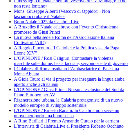
Il messaggio di Natale dell’arcivescovo di CZ Maniago: «Dio
non resta lontano»
Mons. Giuseppe Alberti (Vescovo di Oppido): «Non
lasciamoci rubare il Natale»
Buon Natale 2025 da Calabria.Live
A Bruxelles il Natale calabrese con l’evento Christojenna
promosso da Giusi Princi
La nuova bella sede a Roma dell’Associazione Italiana
Coltivatori (AIC)
A Reggio l’incontro “I Cattolici e la Politica vista da Papa
Leone XIV”
L’OPINIONE / Rosi Caligiuri: Contrastare la violenza
maschile sulle donne: basta facciate, servono scelte di governo
I Calabresi di Roma ospitano l’Ambasciatrice di Palestina
Mona Abuara
A Gioia Tauro al via il progetto per insegnare la lingua araba
aperto anche agli italiani
L’OPINIONE / Giusi Princi: Nessuna esclusione del Sud da
Piano Europeo per AV
Rigenerazione urbana, la Calabria protagonista di un nuovo
modello europeo di sviluppo sostenibile
L’OPINIONE / Ernesto Rapani: In Calabria non serve un
nuovo aeroporto, ma buon senso
A Rino Barillari il Premio Armando Curcio per la carriera
L’intervista di Calabria.Live al Presidente Roberto Occhiuto