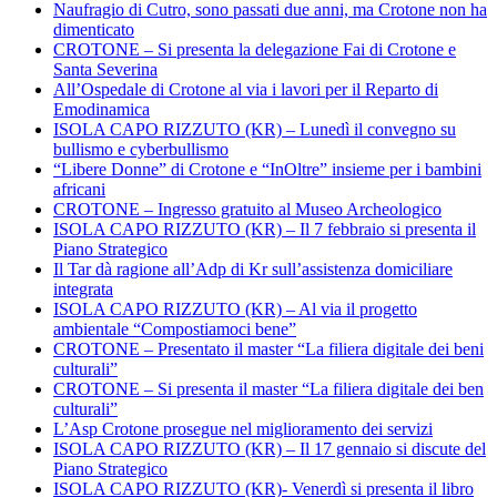
Naufragio di Cutro, sono passati due anni, ma Crotone non ha
dimenticato
CROTONE – Si presenta la delegazione Fai di Crotone e
Santa Severina
All’Ospedale di Crotone al via i lavori per il Reparto di
Emodinamica
ISOLA CAPO RIZZUTO (KR) – Lunedì il convegno su
bullismo e cyberbullismo
“Libere Donne” di Crotone e “InOltre” insieme per i bambini
africani
CROTONE – Ingresso gratuito al Museo Archeologico
ISOLA CAPO RIZZUTO (KR) – Il 7 febbraio si presenta il
Piano Strategico
Il Tar dà ragione all’Adp di Kr sull’assistenza domiciliare
integrata
ISOLA CAPO RIZZUTO (KR) – Al via il progetto
ambientale “Compostiamoci bene”
CROTONE – Presentato il master “La filiera digitale dei beni
culturali”
CROTONE – Si presenta il master “La filiera digitale dei ben
culturali”
L’Asp Crotone prosegue nel miglioramento dei servizi
ISOLA CAPO RIZZUTO (KR) – Il 17 gennaio si discute del
Piano Strategico
ISOLA CAPO RIZZUTO (KR)- Venerdì si presenta il libro