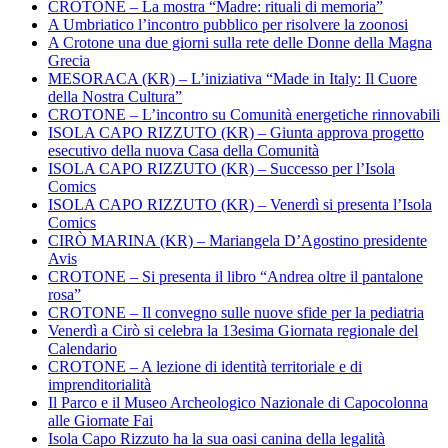
CROTONE – La mostra “Madre: rituali di memoria”
A Umbriatico l’incontro pubblico per risolvere la zoonosi
A Crotone una due giorni sulla rete delle Donne della Magna
Grecia
MESORACA (KR) – L’iniziativa “Made in Italy: Il Cuore
della Nostra Cultura”
CROTONE – L’incontro su Comunità energetiche rinnovabili
ISOLA CAPO RIZZUTO (KR) – Giunta approva progetto
esecutivo della nuova Casa della Comunità
ISOLA CAPO RIZZUTO (KR) – Successo per l’Isola
Comics
ISOLA CAPO RIZZUTO (KR) – Venerdì si presenta l’Isola
Comics
CIRÒ MARINA (KR) – Mariangela D’Agostino presidente
Avis
CROTONE – Si presenta il libro “Andrea oltre il pantalone
rosa”
CROTONE – Il convegno sulle nuove sfide per la pediatria
Venerdì a Cirò si celebra la 13esima Giornata regionale del
Calendario
CROTONE – A lezione di identità territoriale e di
imprenditorialità
Il Parco e il Museo Archeologico Nazionale di Capocolonna
alle Giornate Fai
Isola Capo Rizzuto ha la sua oasi canina della legalità