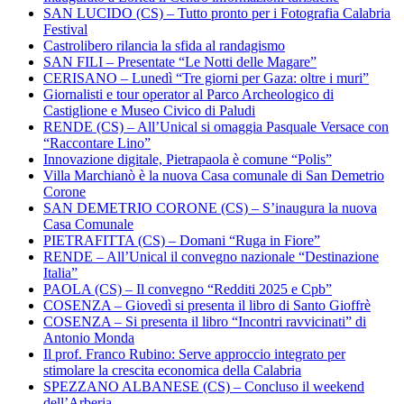
SAN LUCIDO (CS) – Tutto pronto per i Fotografia Calabria
Festival
Castrolibero rilancia la sfida al randagismo
SAN FILI – Presentate “Le Notti delle Magare”
CERISANO – Lunedì “Tre giorni per Gaza: oltre i muri”
Giornalisti e tour operator al Parco Archeologico di
Castiglione e Museo Civico di Paludi
RENDE (CS) – All’Unical si omaggia Pasquale Versace con
“Raccontare Lino”
Innovazione digitale, Pietrapaola è comune “Polis”
Villa Marchianò è la nuova Casa comunale di San Demetrio
Corone
SAN DEMETRIO CORONE (CS) – S’inaugura la nuova
Casa Comunale
PIETRAFITTA (CS) – Domani “Ruga in Fiore”
RENDE – All’Unical il convegno nazionale “Destinazione
Italia”
PAOLA (CS) – Il convegno “Redditi 2025 e Cpb”
COSENZA – Giovedì si presenta il libro di Santo Gioffrè
COSENZA – Si presenta il libro “Incontri ravvicinati” di
Antonio Monda
Il prof. Franco Rubino: Serve approccio integrato per
stimolare la crescita economica della Calabria
SPEZZANO ALBANESE (CS) – Concluso il weekend
dell’Arberia