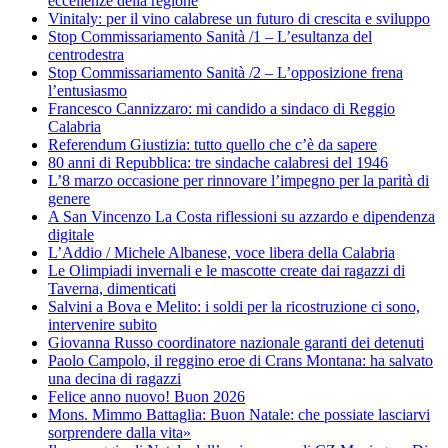
eccellenze della regione
Vinitaly: per il vino calabrese un futuro di crescita e sviluppo
Stop Commissariamento Sanità /1 – L’esultanza del
centrodestra
Stop Commissariamento Sanità /2 – L’opposizione frena
l’entusiasmo
Francesco Cannizzaro: mi candido a sindaco di Reggio
Calabria
Referendum Giustizia: tutto quello che c’è da sapere
80 anni di Repubblica: tre sindache calabresi del 1946
L’8 marzo occasione per rinnovare l’impegno per la parità di
genere
A San Vincenzo La Costa riflessioni su azzardo e dipendenza
digitale
L’Addio / Michele Albanese, voce libera della Calabria
Le Olimpiadi invernali e le mascotte create dai ragazzi di
Taverna, dimenticati
Salvini a Bova e Melito: i soldi per la ricostruzione ci sono,
intervenire subito
Giovanna Russo coordinatore nazionale garanti dei detenuti
Paolo Campolo, il reggino eroe di Crans Montana: ha salvato
una decina di ragazzi
Felice anno nuovo! Buon 2026
Mons. Mimmo Battaglia: Buon Natale: che possiate lasciarvi
sorprendere dalla vita»