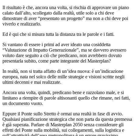
Il risultato è che, ancora una volta, si rischia di approvare un piano
calato dall’alto, scollegato dalla realtà, utile solo a chi deve
dimostrare di aver “presentato un progetto” ma non a chi deve poi
viverlo e realizzarlo.
Ed è qui che si misura tutta la distanza tra le parole e i fatti.
Si vantano di essere i primi ad aver ideato una cosiddetta
“Valutazione di Impatto Generazionale”, ma se davvero avessero
voluto dare seguito a ciò che predicano, non avrebbero dovuto
presentarla subito, come parte integrante del Masterplan?
In realtà, non si tratta affatto di un’idea nuova: è un’indicazione
europea, nata nel solco delle mille strategie e visioni scritte negli
ultimi decenni e mai realizzate.
Ancora una volta, quindi, predicano bene e razzolano male, e si
limitano a riempire di parole altisonanti quello che rimane, nei fatti,
un documento vuoto.
Eppure il Ponte sullo Stretto è ormai una realtà in fase di avvio.
Qualsiasi pianificazione strategica che non parta da questa premessa
è già superata. Parlare di Masterplan 2050 senza considerare gli
effetti del Ponte sulla mobilità, sui collegamenti, sulla logistica e
sull’attrattività dell’area metropolitana è un errore gravissimo.