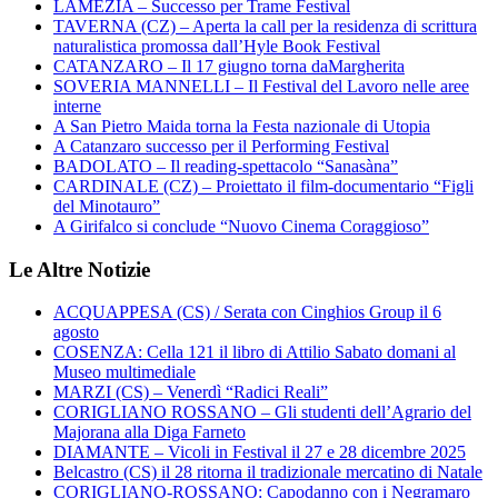
LAMEZIA – Successo per Trame Festival
TAVERNA (CZ) – Aperta la call per la residenza di scrittura
naturalistica promossa dall’Hyle Book Festival
CATANZARO – Il 17 giugno torna daMargherita
SOVERIA MANNELLI – Il Festival del Lavoro nelle aree
interne
A San Pietro Maida torna la Festa nazionale di Utopia
A Catanzaro successo per il Performing Festival
BADOLATO – Il reading-spettacolo “Sanasàna”
CARDINALE (CZ) – Proiettato il film-documentario “Figli
del Minotauro”
A Girifalco si conclude “Nuovo Cinema Coraggioso”
Le Altre Notizie
ACQUAPPESA (CS) / Serata con Cinghios Group il 6
agosto
COSENZA: Cella 121 il libro di Attilio Sabato domani al
Museo multimediale
MARZI (CS) – Venerdì “Radici Reali”
CORIGLIANO ROSSANO – Gli studenti dell’Agrario del
Majorana alla Diga Farneto
DIAMANTE – Vicoli in Festival il 27 e 28 dicembre 2025
Belcastro (CS) il 28 ritorna il tradizionale mercatino di Natale
CORIGLIANO-ROSSANO: Capodanno con i Negramaro