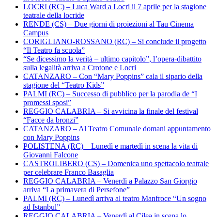
LOCRI (RC) – Luca Ward a Locri il 7 aprile per la stagione
teatrale della locride
RENDE (CS) – Due giorni di proiezioni al Tau Cinema
Campus
CORIGLIANO-ROSSANO (RC) – Si conclude il progetto
“Il Teatro fa scuola”
“Se dicessimo la verità – ultimo capitolo”, l’opera-dibattito
sulla legalità arriva a Crotone e Locri
CATANZARO – Con “Mary Poppins” cala il sipario della
stagione del “Teatro Kids”
PALMI (RC) – Successo di pubblico per la parodia de “I
promessi sposi”
REGGIO CALABRIA – Si avvicina la finale del festival
“Facce da bronzi”
CATANZARO – Al Teatro Comunale domani appuntamento
con Mary Poppins
POLISTENA (RC) – Lunedì e martedì in scena la vita di
Giovanni Falcone
CASTROLIBERO (CS) – Domenica uno spettacolo teatrale
per celebrare Franco Basaglia
REGGIO CALABRIA – Venerdì a Palazzo San Giorgio
arriva “La primavera di Persefone”
PALMI (RC) – Lunedì arriva al teatro Manfroce “Un sogno
ad Istanbul”
REGGIO CALABRIA – Venerdì al Cilea in scena lo