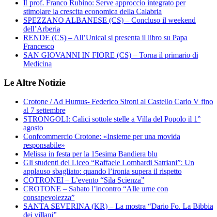
Il prof. Franco Rubino: Serve approccio integrato per
stimolare la crescita economica della Calabria
SPEZZANO ALBANESE (CS) – Concluso il weekend
dell’Arberia
RENDE (CS) – All’Unical si presenta il libro su Papa
Francesco
SAN GIOVANNI IN FIORE (CS) – Torna il primario di
Medicina
Le Altre Notizie
Crotone / Ad Humus- Federico Sironi al Castello Carlo V fino
al 7 settembre
STRONGOLI: Calici sottole stelle a Villa del Popolo il 1°
agosto
Confcommercio Crotone: «Insieme per una movida
responsabile»
Melissa in festa per la 15esima Bandiera blu
Gli studenti del Liceo “Raffaele Lombardi Satriani”: Un
applauso sbagliato: quando l’ironia supera il rispetto
COTRONEI – L’evento “Sila Scienza”
CROTONE – Sabato l’incontro “Alle urne con
consapevolezza”
SANTA SEVERINA (KR) – La mostra “Dario Fo. La Bibbia
dei villani”