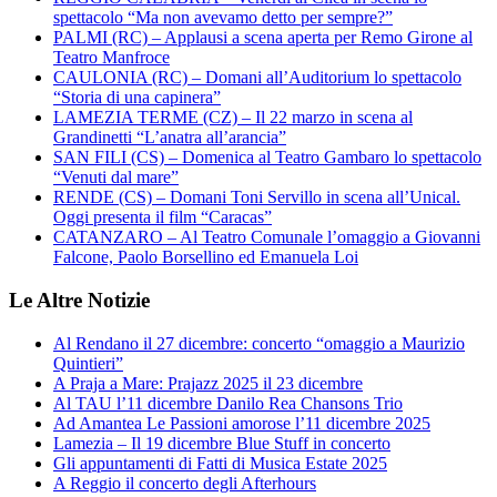
spettacolo “Ma non avevamo detto per sempre?”
PALMI (RC) – Applausi a scena aperta per Remo Girone al
Teatro Manfroce
CAULONIA (RC) – Domani all’Auditorium lo spettacolo
“Storia di una capinera”
LAMEZIA TERME (CZ) – Il 22 marzo in scena al
Grandinetti “L’anatra all’arancia”
SAN FILI (CS) – Domenica al Teatro Gambaro lo spettacolo
“Venuti dal mare”
RENDE (CS) – Domani Toni Servillo in scena all’Unical.
Oggi presenta il film “Caracas”
CATANZARO – Al Teatro Comunale l’omaggio a Giovanni
Falcone, Paolo Borsellino ed Emanuela Loi
Le Altre Notizie
Al Rendano il 27 dicembre: concerto “omaggio a Maurizio
Quintieri”
A Praja a Mare: Prajazz 2025 il 23 dicembre
Al TAU l’11 dicembre Danilo Rea Chansons Trio
Ad Amantea Le Passioni amorose l’11 dicembre 2025
Lamezia – Il 19 dicembre Blue Stuff in concerto
Gli appuntamenti di Fatti di Musica Estate 2025
A Reggio il concerto degli Afterhours