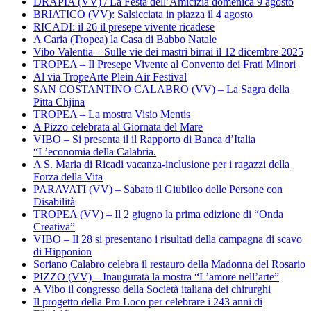
DRAPIA (VV) / La Festa dell’Amicizia domenica 9 agosto
BRIATICO (VV): Salsicciata in piazza il 4 agosto
RICADI: il 26 il presepe vivente ricadese
A Caria (Tropea) la Casa di Babbo Natale
Vibo Valentia – Sulle vie dei mastri birrai il 12 dicembre 2025
TROPEA – Il Presepe Vivente al Convento dei Frati Minori
Al via TropeArte Plein Air Festival
SAN COSTANTINO CALABRO (VV) – La Sagra della
Pitta Chjina
TROPEA – La mostra Visio Mentis
A Pizzo celebrata al Giornata del Mare
VIBO – Si presenta il il Rapporto di Banca d’Italia
“L’economia della Calabria.
A S. Maria di Ricadi vacanza-inclusione per i ragazzi della
Forza della Vita
PARAVATI (VV) – Sabato il Giubileo delle Persone con
Disabilità
TROPEA (VV) – Il 2 giugno la prima edizione di “Onda
Creativa”
VIBO – Il 28 si presentano i risultati della campagna di scavo
di Hipponion
Soriano Calabro celebra il restauro della Madonna del Rosario
PIZZO (VV) – Inaugurata la mostra “L’amore nell’arte”
A Vibo il congresso della Società italiana dei chirurghi
Il progetto della Pro Loco per celebrare i 243 anni di