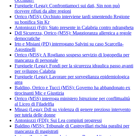
Occhiuto?
Furgiuele (Lega): Confrontiamoci sui dati, Sin non può
ricevere rifiuti da altre regioni
Orrico (M5S): Occhiuto interviene tardi smentendo Regione
su bonifica Sin Kr
Antoniozzi (Fdi): Stato presente in Calabria contro ndrangheta
Ddl Sicurezza, Orrico (M5S): Maggioranza allergica a regole
democratiche
Irto e Misiani (PD) interrogano Salvini su caso Scarcella-
Agostinelli
Orrico (M5S): A Rogliano sospeso servizio di logopedia per
mancanza di personale
Furgiuele (Lega): Fondi per la sicurezza idraulica passo avanti
per sviluppo Calabria
Furgiuele (Lega): Lavorare per sorveglianza epidemiologica
area
Baldino, Orrico e Tucci (M5S): Governo ha abbandonato ex
tirocinanti Mic e Giustizia
Orrico (M5S) interroga ministero Istruzione per conflittualità
al Liceo di Filadelfia
Minasi (Lega): Ddl su violenza di genere prezioso intervento
per tutela delle donne
Antoniozzi (FDI): Sui Lea compiuti progressi
Baldino (M5S): Tribunale di Castrovillari rischia paralisi per
mancanza di magistrati