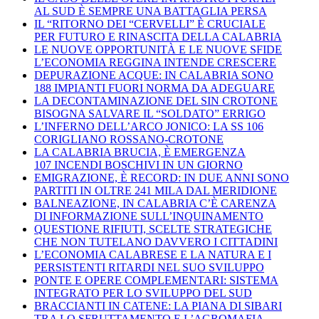
AL SUD È SEMPRE UNA BATTAGLIA PERSA
IL “RITORNO DEI “CERVELLI” È CRUCIALE
PER FUTURO E RINASCITA DELLA CALABRIA
LE NUOVE OPPORTUNITÀ E LE NUOVE SFIDE
L’ECONOMIA REGGINA INTENDE CRESCERE
DEPURAZIONE ACQUE: IN CALABRIA SONO
188 IMPIANTI FUORI NORMA DA ADEGUARE
LA DECONTAMINAZIONE DEL SIN CROTONE
BISOGNA SALVARE IL “SOLDATO” ERRIGO
L’INFERNO DELL’ARCO JONICO: LA SS 106
CORIGLIANO ROSSANO-CROTONE
LA CALABRIA BRUCIA, È EMERGENZA
107 INCENDI BOSCHIVI IN UN GIORNO
EMIGRAZIONE, È RECORD: IN DUE ANNI SONO
PARTITI IN OLTRE 241 MILA DAL MERIDIONE
BALNEAZIONE, IN CALABRIA C’È CARENZA
DI INFORMAZIONE SULL’INQUINAMENTO
QUESTIONE RIFIUTI, SCELTE STRATEGICHE
CHE NON TUTELANO DAVVERO I CITTADINI
L’ECONOMIA CALABRESE E LA NATURA E I
PERSISTENTI RITARDI NEL SUO SVILUPPO
PONTE E OPERE COMPLEMENTARI: SISTEMA
INTEGRATO PER LO SVILUPPO DEL SUD
BRACCIANTI IN CATENE: LA PIANA DI SIBARI
TRA LO SFRUTTAMENTO E L’AGROMAFIA