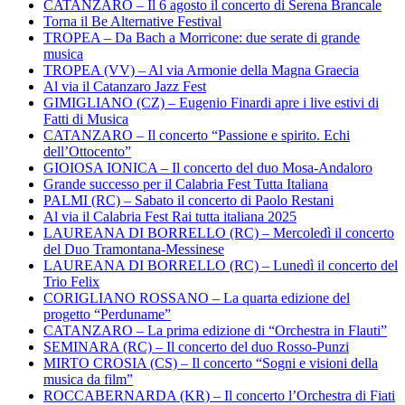
CATANZARO – Il 6 agosto il concerto di Serena Brancale
Torna il Be Alternative Festival
TROPEA – Da Bach a Morricone: due serate di grande
musica
TROPEA (VV) – Al via Armonie della Magna Graecia
Al via il Catanzaro Jazz Fest
GIMIGLIANO (CZ) – Eugenio Finardi apre i live estivi di
Fatti di Musica
CATANZARO – Il concerto “Passione e spirito. Echi
dell’Ottocento”
GIOIOSA IONICA – Il concerto del duo Mosa-Andaloro
Grande successo per il Calabria Fest Tutta Italiana
PALMI (RC) – Sabato il concerto di Paolo Restani
Al via il Calabria Fest Rai tutta italiana 2025
LAUREANA DI BORRELLO (RC) – Mercoledì il concerto
del Duo Tramontana-Messinese
LAUREANA DI BORRELLO (RC) – Lunedì il concerto del
Trio Felix
CORIGLIANO ROSSANO – La quarta edizione del
progetto “Perduname”
CATANZARO – La prima edizione di “Orchestra in Flauti”
SEMINARA (RC) – Il concerto del duo Rosso-Punzi
MIRTO CROSIA (CS) – Il concerto “Sogni e visioni della
musica da film”
ROCCABERNARDA (KR) – Il concerto l’Orchestra di Fiati