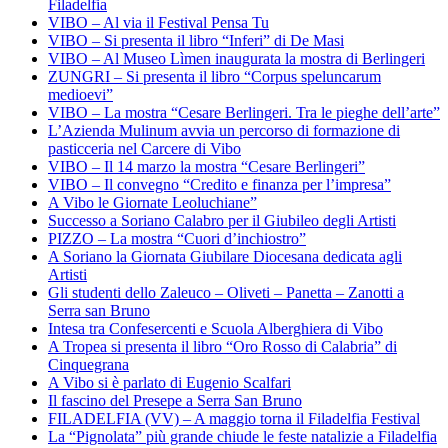
Filadelfia
VIBO – Al via il Festival Pensa Tu
VIBO – Si presenta il libro “Inferi” di De Masi
VIBO – Al Museo Lìmen inaugurata la mostra di Berlingeri
ZUNGRI – Si presenta il libro “Corpus speluncarum
medioevi”
VIBO – La mostra “Cesare Berlingeri. Tra le pieghe dell’arte”
L’Azienda Mulinum avvia un percorso di formazione di
pasticceria nel Carcere di Vibo
VIBO – Il 14 marzo la mostra “Cesare Berlingeri”
VIBO – Il convegno “Credito e finanza per l’impresa”
A Vibo le Giornate Leoluchiane”
Successo a Soriano Calabro per il Giubileo degli Artisti
PIZZO – La mostra “Cuori d’inchiostro”
A Soriano la Giornata Giubilare Diocesana dedicata agli
Artisti
Gli studenti dello Zaleuco – Oliveti – Panetta – Zanotti a
Serra san Bruno
Intesa tra Confesercenti e Scuola Alberghiera di Vibo
A Tropea si presenta il libro “Oro Rosso di Calabria” di
Cinquegrana
A Vibo si è parlato di Eugenio Scalfari
Il fascino del Presepe a Serra San Bruno
FILADELFIA (VV) – A maggio torna il Filadelfia Festival
La “Pignolata” più grande chiude le feste natalizie a Filadelfia