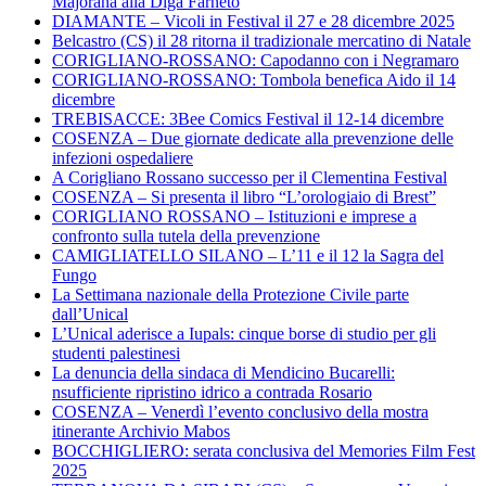
Majorana alla Diga Farneto
DIAMANTE – Vicoli in Festival il 27 e 28 dicembre 2025
Belcastro (CS) il 28 ritorna il tradizionale mercatino di Natale
CORIGLIANO-ROSSANO: Capodanno con i Negramaro
CORIGLIANO-ROSSANO: Tombola benefica Aido il 14
dicembre
TREBISACCE: 3Bee Comics Festival il 12-14 dicembre
COSENZA – Due giornate dedicate alla prevenzione delle
infezioni ospedaliere
A Corigliano Rossano successo per il Clementina Festival
COSENZA – Si presenta il libro “L’orologiaio di Brest”
CORIGLIANO ROSSANO – Istituzioni e imprese a
confronto sulla tutela della prevenzione
CAMIGLIATELLO SILANO – L’11 e il 12 la Sagra del
Fungo
La Settimana nazionale della Protezione Civile parte
dall’Unical
L’Unical aderisce a Iupals: cinque borse di studio per gli
studenti palestinesi
La denuncia della sindaca di Mendicino Bucarelli:
nsufficiente ripristino idrico a contrada Rosario
COSENZA – Venerdì l’evento conclusivo della mostra
itinerante Archivio Mabos
BOCCHIGLIERO: serata conclusiva del Memories Film Fest
2025