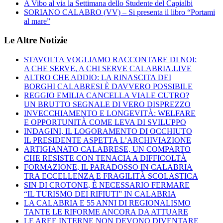
A Vibo al via la Settimana dello Studente del Capialbi
SORIANO CALABRO (VV) – Si presenta il libro “Portami
al mare”
Le Altre Notizie
STAVOLTA VOGLIAMO RACCONTARE DI NOI:
A CHE SERVE, A CHI SERVE CALABRIA.LIVE
ALTRO CHE ADDIO: LA RINASCITA DEI
BORGHI CALABRESI È DAVVERO POSSIBILE
REGGIO EMILIA CANCELLA VIALE CUTRO?
UN BRUTTO SEGNALE DI VERO DISPREZZO
INVECCHIAMENTO E LONGEVITÀ: WELFARE
E OPPORTUNITÀ COME LEVA DI SVILUPPO
INDAGINI, IL LOGORAMENTO DI OCCHIUTO
IL PRESIDENTE ASPETTA L’ARCHIVIAZIONE
ARTIGIANATO CALABRESE, UN COMPARTO
CHE RESISTE CON TENACIA A DIFFICOLTÀ
FORMAZIONE, IL PARADOSSO IN CALABRIA
TRA ECCELLENZA E FRAGILITÀ SCOLASTICA
SIN DI CROTONE, È NECESSARIO FERMARE
“IL TURISMO DEI RIFIUTI” IN CALABRIA
LA CALABRIA E 55 ANNI DI REGIONALISMO
TANTE LE RIFORME ANCORA DA ATTUARE
LE AREE INTERNE NON DEVONO DIVENTARE