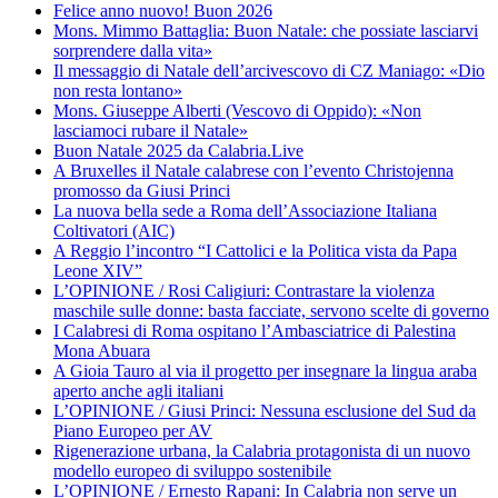
Felice anno nuovo! Buon 2026
Mons. Mimmo Battaglia: Buon Natale: che possiate lasciarvi
sorprendere dalla vita»
Il messaggio di Natale dell’arcivescovo di CZ Maniago: «Dio
non resta lontano»
Mons. Giuseppe Alberti (Vescovo di Oppido): «Non
lasciamoci rubare il Natale»
Buon Natale 2025 da Calabria.Live
A Bruxelles il Natale calabrese con l’evento Christojenna
promosso da Giusi Princi
La nuova bella sede a Roma dell’Associazione Italiana
Coltivatori (AIC)
A Reggio l’incontro “I Cattolici e la Politica vista da Papa
Leone XIV”
L’OPINIONE / Rosi Caligiuri: Contrastare la violenza
maschile sulle donne: basta facciate, servono scelte di governo
I Calabresi di Roma ospitano l’Ambasciatrice di Palestina
Mona Abuara
A Gioia Tauro al via il progetto per insegnare la lingua araba
aperto anche agli italiani
L’OPINIONE / Giusi Princi: Nessuna esclusione del Sud da
Piano Europeo per AV
Rigenerazione urbana, la Calabria protagonista di un nuovo
modello europeo di sviluppo sostenibile
L’OPINIONE / Ernesto Rapani: In Calabria non serve un