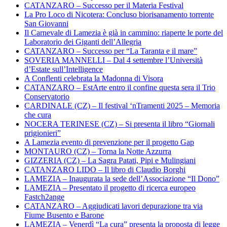
CATANZARO – Successo per il Materia Festival
La Pro Loco di Nicotera: Concluso biorisanamento torrente
San Giovanni
Il Carnevale di Lamezia è già in cammino: riaperte le porte del
Laboratorio dei Giganti dell’Allegria
CATANZARO – Successo per “La Taranta e il mare”
SOVERIA MANNELLI – Dal 4 settembre l’Università
d’Estate sull’Intelligence
A Conflenti celebrata la Madonna di Visora
CATANZARO – EstArte entro il confine questa sera il Trio
Conservatorio
CARDINALE (CZ) – Il festival ‘nTramenti 2025 – Memoria
che cura
NOCERA TERINESE (CZ) – Si presenta il libro “Giornali
prigionieri”
A Lamezia evento di prevenzione per il progetto Gap
MONTAURO (CZ) – Torna la Notte Azzurra
GIZZERIA (CZ) – La Sagra Patati, Pipi e Mulingiani
CATANZARO LIDO – Il libro di Claudio Borghi
LAMEZIA – Inaugurata la sede dell’Associazione “Il Dono”
LAMEZIA – Presentato il progetto di ricerca europeo
Fastch2ange
CATANZARO – Aggiudicati lavori depurazione tra via
Fiume Busento e Barone
LAMEZIA – Venerdì “La cura” presenta la proposta di legge