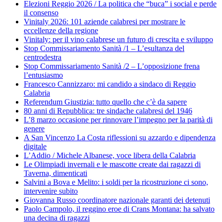
Elezioni Reggio 2026 / La politica che “buca” i social e perde
il consenso
Vinitaly 2026: 101 aziende calabresi per mostrare le
eccellenze della regione
Vinitaly: per il vino calabrese un futuro di crescita e sviluppo
Stop Commissariamento Sanità /1 – L’esultanza del
centrodestra
Stop Commissariamento Sanità /2 – L’opposizione frena
l’entusiasmo
Francesco Cannizzaro: mi candido a sindaco di Reggio
Calabria
Referendum Giustizia: tutto quello che c’è da sapere
80 anni di Repubblica: tre sindache calabresi del 1946
L’8 marzo occasione per rinnovare l’impegno per la parità di
genere
A San Vincenzo La Costa riflessioni su azzardo e dipendenza
digitale
L’Addio / Michele Albanese, voce libera della Calabria
Le Olimpiadi invernali e le mascotte create dai ragazzi di
Taverna, dimenticati
Salvini a Bova e Melito: i soldi per la ricostruzione ci sono,
intervenire subito
Giovanna Russo coordinatore nazionale garanti dei detenuti
Paolo Campolo, il reggino eroe di Crans Montana: ha salvato
una decina di ragazzi