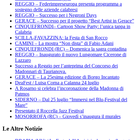
REGGIO – Federimpreseuropa presenta programma a
sostegno delle aziende calabresi
REGGIO – Successo per i Negroni Days
GERACE – Successo per il progetto “Best Artist in Gerace”
CINQUEFRONDI– Cartoon Show Party: l’unica tappa in
Calabria
SCILLA-FAVAZZINA: la Festa di San Rocco
CAMINI – La mostra “Non dista” di Fabio Adani
CINQUEFRONDI (RC) – Domenica la sagra contadina
REGGIO – Inaugurato il nuovo Lungomare Cicerone di
Lazzaro
Successo a Reggio per l’anteprima del Concorso dei
Madonnari di Taurianova.
GERACE – La 25esima edizione di Borgo Incantato
DeaFest / Luisa Corna a Calanna 24 luglio
A Rosarno si celebra l’incoronazione della Madonna di
Patmos
SIDERNO – Dal 25 luglio “Immersi nel Blu-Festival del
Mare”
Presentato il Roccella Jazz Festival
MOSORROFA (RC) – Giovedì s’inaugura il murales
Le Altre Notizie