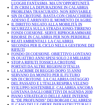
LUOGHI FANTASMA, MA UN’OPPORTUNITÀ
È IN CRISI LA DEPURAZIONE IN CALABRIA
PROBLEMA TRASCURATO, NON RINVIABILE
SIN DI CROTONE, BASTA CON CHIACCHIERE:
ADESSO È ARRIVATO IL MOMENTO DI AGIRE
IL DIRITTO NEGATO ALLA MOBILITÀ IN
SICUREZZA SULLA STRADA IONIO-TIRRENO
FONDI COESIONE, SERVE RIPROGRAMMARE
RISORSE IN CALABRIA PER NON PERDERLE
REATI AMBIENTALI, LA CALABRIA
SECONDA PER IL CICLO NELLA GESTIONE DEI
RIFIUTI
FONDO DI COESIONE, OBIETTIVO LONTANO
IN QUATTRO ANNI SPESI SOLO 2,8 MILIARDI
STOP A RIFIUTI TOSSICI A CROTONE
PORTATI DA ALTRE REGIONI D’ITALIA
LE LACRIME DI REGGIO DOPO 55 ANNI
SERVANO DA MONITO PER IL FUTURO
SIN DI CROTONE, LA CALABRIA OSTAGGIO
DEL PASSATO E L’ITALIA RESPIRA VELENO
SVILUPPO SOSTENIBILE, CALABRIA ANCORA
LONTANA DAGLI OBIETTIVI DI AGENDA 2030
PIANO STRATEGICO DELLE AREE INTERNE
IL “DE PROFUNDIS” DEI BORGHI CALABRESI
IL CASO DELLE OPERE INFRASTRUTTURALI