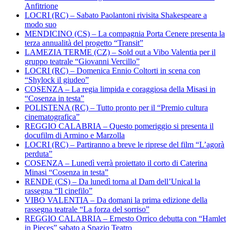
Anfitrione
LOCRI (RC) – Sabato Paolantoni rivisita Shakespeare a
modo suo
MENDICINO (CS) – La compagnia Porta Cenere presenta la
terza annualità del progetto “Transit”
LAMEZIA TERME (CZ) – Sold out a Vibo Valentia per il
gruppo teatrale “Giovanni Vercillo”
LOCRI (RC) – Domenica Ennio Coltorti in scena con
“Shylock il giudeo”
COSENZA – La regia limpida e coraggiosa della Misasi in
“Cosenza in testa”
POLISTENA (RC) – Tutto pronto per il “Premio cultura
cinematografica”
REGGIO CALABRIA – Questo pomeriggio si presenta il
docufilm di Armino e Marzolla
LOCRI (RC) – Partiranno a breve le riprese del film “L’agorà
perduta”
COSENZA – Lunedì verrà proiettato il corto di Caterina
Minasi “Cosenza in testa”
RENDE (CS) – Da lunedì torna al Dam dell’Unical la
rassegna “Il cinefilo”
VIBO VALENTIA – Da domani la prima edizione della
rassegna teatrale “La forza del sorriso”
REGGIO CALABRIA – Ernesto Orrico debutta con “Hamlet
in Pieces” sabato a Spazio Teatro