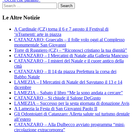
Le Altre Notizie
A Cardinale (CZ) torna il 6 e 7 agosto il Festival di
‘nTramenti: arte in piazza
CATANZARO: Graecalis – il folle volo oggi al Complesso
monumentale San Giovanni
Torre di Ruggiero (CZ) – “Riconosci cristiano la tua dignità”
CATANZARO – I Mercatini di Natale alla Galleria Mancuso
CATANZARO – I misteri del Natale e il cuore antico della
città
CATANZARO – Il 14 da piazza Prefettura la corsa dei
Babbo Natale
LAMEZIA – I Mercatini di Natale del Savutano il 13 e 14
dicembre
LAMEZIA – Sabato il libro “Me la sono andata a cercare”
CATANZARO – Si chiude il Salone DeGusto
LAMEZIA – Successo per la sesta giornata di donazione Avis
A Lamezia la Festa di San Giovanni Paolo II
Gli Odontoiatri di Catanzaro: Allerta salute sul turismo dentale
all’estero
CATANZARO – Alla Dulbecco avviato programma “mini-
circolazione extracorporea”