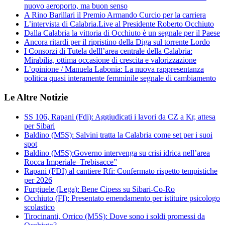
nuovo aeroporto, ma buon senso
A Rino Barillari il Premio Armando Curcio per la carriera
L’intervista di Calabria.Live al Presidente Roberto Occhiuto
Dalla Calabria la vittoria di Occhiuto è un segnale per il Paese
Ancora ritardi per il ripristino della Diga sul torrente Lordo
I Consorzi di Tutela delll’area centrale della Calabria:
Mirabilia, ottima occasione di crescita e valorizzazione
L’opinione / Manuela Labonia: La nuova rappresentanza
politica quasi interamente femminile segnale di cambiamento
Le Altre Notizie
SS 106, Rapani (Fdi): Aggiudicati i lavori da CZ a Kr, attesa
per Sibari
Baldino (M5S): Salvini tratta la Calabria come set per i suoi
spot
Baldino (M5S):Governo intervenga su crisi idrica nell’area
Rocca Imperiale–Trebisacce”
Rapani (FDI) al cantiere Rfi: Confermato rispetto tempistiche
per 2026
Furgiuele (Lega): Bene Cipess su Sibari-Co-Ro
Occhiuto (FI): Presentato emendamento per istituire psicologo
scolastico
Tirocinanti, Orrico (M5S): Dove sono i soldi promessi da