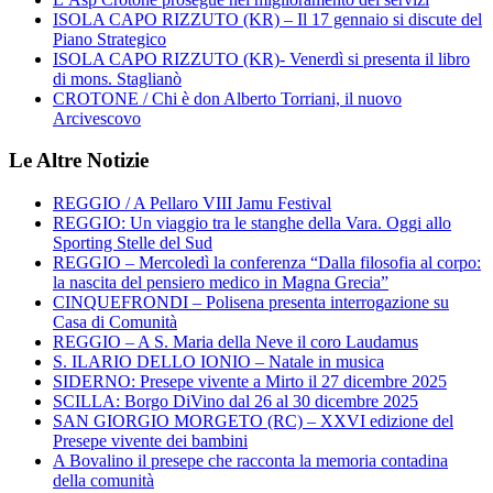
ISOLA CAPO RIZZUTO (KR) – Il 17 gennaio si discute del
Piano Strategico
ISOLA CAPO RIZZUTO (KR)- Venerdì si presenta il libro
di mons. Staglianò
CROTONE / Chi è don Alberto Torriani, il nuovo
Arcivescovo
Le Altre Notizie
REGGIO / A Pellaro VIII Jamu Festival
REGGIO: Un viaggio tra le stanghe della Vara. Oggi allo
Sporting Stelle del Sud
REGGIO – Mercoledì la conferenza “Dalla filosofia al corpo:
la nascita del pensiero medico in Magna Grecia”
CINQUEFRONDI – Polisena presenta interrogazione su
Casa di Comunità
REGGIO – A S. Maria della Neve il coro Laudamus
S. ILARIO DELLO IONIO – Natale in musica
SIDERNO: Presepe vivente a Mirto il 27 dicembre 2025
SCILLA: Borgo DiVino dal 26 al 30 dicembre 2025
SAN GIORGIO MORGETO (RC) – XXVI edizione del
Presepe vivente dei bambini
A Bovalino il presepe che racconta la memoria contadina
della comunità