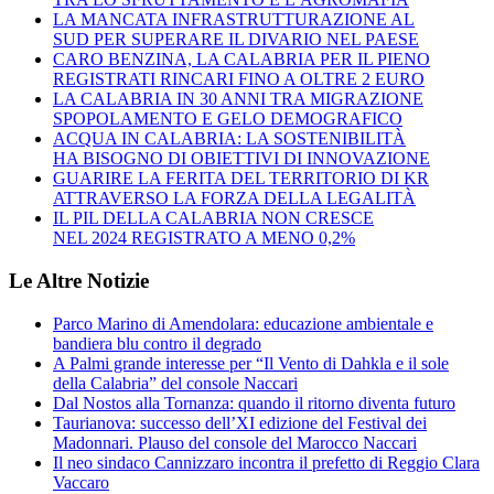
LA MANCATA INFRASTRUTTURAZIONE AL
SUD PER SUPERARE IL DIVARIO NEL PAESE
CARO BENZINA, LA CALABRIA PER IL PIENO
REGISTRATI RINCARI FINO A OLTRE 2 EURO
LA CALABRIA IN 30 ANNI TRA MIGRAZIONE
SPOPOLAMENTO E GELO DEMOGRAFICO
ACQUA IN CALABRIA: LA SOSTENIBILITÀ
HA BISOGNO DI OBIETTIVI DI INNOVAZIONE
GUARIRE LA FERITA DEL TERRITORIO DI KR
ATTRAVERSO LA FORZA DELLA LEGALITÀ
IL PIL DELLA CALABRIA NON CRESCE
NEL 2024 REGISTRATO A MENO 0,2%
Le Altre Notizie
Parco Marino di Amendolara: educazione ambientale e
bandiera blu contro il degrado
A Palmi grande interesse per “Il Vento di Dahkla e il sole
della Calabria” del console Naccari
Dal Nostos alla Tornanza: quando il ritorno diventa futuro
Taurianova: successo dell’XI edizione del Festival dei
Madonnari. Plauso del console del Marocco Naccari
Il neo sindaco Cannizzaro incontra il prefetto di Reggio Clara
Vaccaro