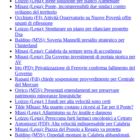
Loizzo (Lega): Bene soluzione per Banco Alimentare
Minasi (Lega): Ponte, incomprensibili due sindaci contro
sviluppo del territorio
Occhiuto (FI): Attività Osservatorio su Nuove Povertà offre
spunti di riflessione
Loizzo (Lega): Strutturare un piano per rilanciare progetto
Dsa
Baldino (M5S): Soveria Mannelli presidio strategico per
l’hinterland
Minasi (Lega): Calabria da sempre terra di accoglienza
Minasi (Lega): Da Governo investimenti di portata storica per
AV
Irto (PD): Privatizzazione di Ferrovie conferma fallimento del
Governo
Rapani (Fdi) chiede sospensione provvedimento per Centrale
del Mercure
Orrico (M5S): Presentati emendamenti per preservare
patrimonio minoranze linguistiche
Loizzo (Lega): I fondi per alta velocità sono certi
Tilde MInasi: Ma quanto costano i ricorsi al Tar per il Ponte?
Miasi (Lega): Allarmismo su Av inutile e dannoso
Loizzo (Lega): Preoccupa furti farmaci oncologici a Cetraro
Antoniozzi (FDI): Alta velocità indispensabile per Calabria
Minasi (Lega): Piazza del Popolo a Reggio va protetta
Baldino (M5S): Ospedali montani in Calabria abbandonati,