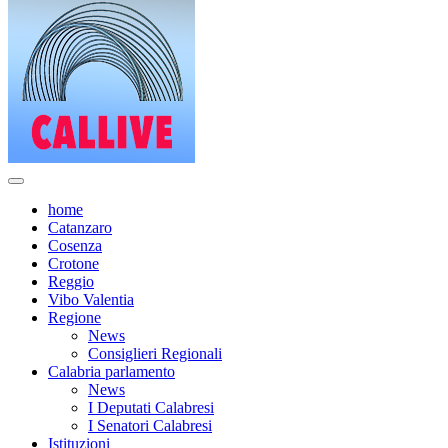
home
Catanzaro
Cosenza
Crotone
Reggio
Vibo Valentia
Regione
News
Consiglieri Regionali
Calabria parlamento
News
I Deputati Calabresi
I Senatori Calabresi
Istituzioni