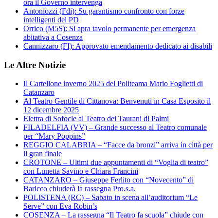
ora il Governo intervenga
Antoniozzi (Fdi): Su garantismo confronto con forze
intelligenti del PD
Orrico (M5S): Si apra tavolo permanente per emergenza
abitativa a Cosenza
Cannizzaro (FI): Approvato emendamento dedicato ai disabili
Le Altre Notizie
Il Cartellone inverno 2025 del Politeama Mario Foglietti di
Catanzaro
Al Teatro Gentile di Cittanova: Benvenuti in Casa Esposito il
12 dicembre 2025
Elettra di Sofocle al Teatro dei Taurani di Palmi
FILADELFIA (VV) – Grande successo al Teatro comunale
per “Mary Poppins”
REGGIO CALABRIA – “Facce da bronzi” arriva in città per
il gran finale
CROTONE – Ultimi due appuntamenti di “Voglia di teatro”
con Lunetta Savino e Chiara Francini
CATANZARO – Giuseppe Ferlito con “Novecento” di
Baricco chiuderà la rassegna Pro.s.a.
POLISTENA (RC) – Sabato in scena all’auditorium “Le
Serve” con Eva Robin’s
COSENZA – La rassegna “Il Teatro fa scuola” chiude con