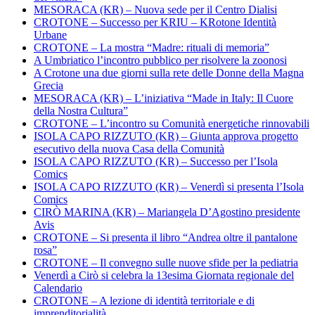
MESORACA (KR) – Nuova sede per il Centro Dialisi
CROTONE – Successo per KRIU – KRotone Identità
Urbane
CROTONE – La mostra “Madre: rituali di memoria”
A Umbriatico l’incontro pubblico per risolvere la zoonosi
A Crotone una due giorni sulla rete delle Donne della Magna
Grecia
MESORACA (KR) – L’iniziativa “Made in Italy: Il Cuore
della Nostra Cultura”
CROTONE – L’incontro su Comunità energetiche rinnovabili
ISOLA CAPO RIZZUTO (KR) – Giunta approva progetto
esecutivo della nuova Casa della Comunità
ISOLA CAPO RIZZUTO (KR) – Successo per l’Isola
Comics
ISOLA CAPO RIZZUTO (KR) – Venerdì si presenta l’Isola
Comics
CIRÒ MARINA (KR) – Mariangela D’Agostino presidente
Avis
CROTONE – Si presenta il libro “Andrea oltre il pantalone
rosa”
CROTONE – Il convegno sulle nuove sfide per la pediatria
Venerdì a Cirò si celebra la 13esima Giornata regionale del
Calendario
CROTONE – A lezione di identità territoriale e di
imprenditorialità