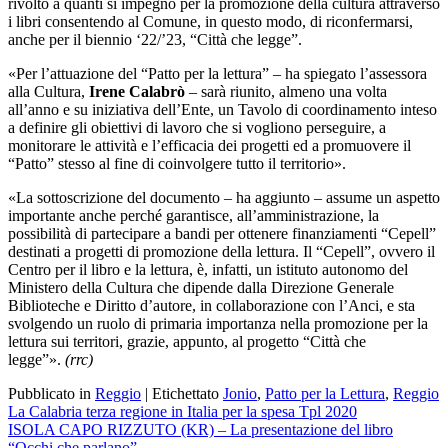
rivolto a quanti si impegno per la promozione della cultura attraverso
i libri consentendo al Comune, in questo modo, di riconfermarsi,
anche per il biennio ‘22/’23, “Città che legge”.
«Per l’attuazione del “Patto per la lettura” – ha spiegato l’assessora
alla Cultura,
Irene Calabrò
– sarà riunito, almeno una volta
all’anno e su iniziativa dell’Ente, un Tavolo di coordinamento inteso
a definire gli obiettivi di lavoro che si vogliono perseguire, a
monitorare le attività e l’efficacia dei progetti ed a promuovere il
“Patto” stesso al fine di coinvolgere tutto il territorio».
«La sottoscrizione del documento – ha aggiunto – assume un aspetto
importante anche perché garantisce, all’amministrazione, la
possibilità di partecipare a bandi per ottenere finanziamenti “Cepell”
destinati a progetti di promozione della lettura. Il “Cepell”, ovvero il
Centro per il libro e la lettura, è, infatti, un istituto autonomo del
Ministero della Cultura che dipende dalla Direzione Generale
Biblioteche e Diritto d’autore, in collaborazione con l’Anci, e sta
svolgendo un ruolo di primaria importanza nella promozione per la
lettura sui territori, grazie, appunto, al progetto “Città che
legge”».
(rrc)
Pubblicato in
Reggio
|
Etichettato
Jonio
,
Patto per la Lettura
,
Reggio
Navigazione
La Calabria terza regione in Italia per la spesa Tpl 2020
ISOLA CAPO RIZZUTO (KR) – La presentazione del libro
articoli
“Occhi che parlano”