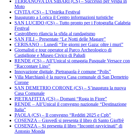
TERRANOVA DA SIBARI (CS) – Successo per Vespa in
Moto
CIVITA (CS) – L’Onirika Festival
Inaugurato a Lorica il Centro informazioni turistiche
SAN LUCIDO (CS) – Tutto pronto per i Fotografia Calabria
Festival
Castrolibero rilancia la sfida al randagismo
SAN FILI – Presentate “Le Notti delle Magare”
CERISANO – Lunedì “Tre giorni per Gaza: oltre i muri”
Giornalisti e tour operator al Parco Archeologico di
Castiglione e Museo Civico di Paludi
RENDE (CS) – All’Unical si omaggia Pasquale Versace con
“Raccontare Lino”
Innovazione digitale, Pietrapaola è comune “Polis”
Villa Marchianò è la nuova Casa comunale di San Demetrio
Corone
SAN DEMETRIO CORONE (CS) – S’inaugura la nuova
Casa Comunale
PIETRAFITTA (CS) – Domani “Ruga in Fiore”
RENDE – All’Unical il convegno nazionale “Destinazione
Italia”
PAOLA (CS) – Il convegno “Redditi 2025 e Cpb”
COSENZA – Giovedì si presenta il libro di Santo Gioffrè
COSENZA – Si presenta il libro “Incontri ravvicinati” di
Antonio Monda