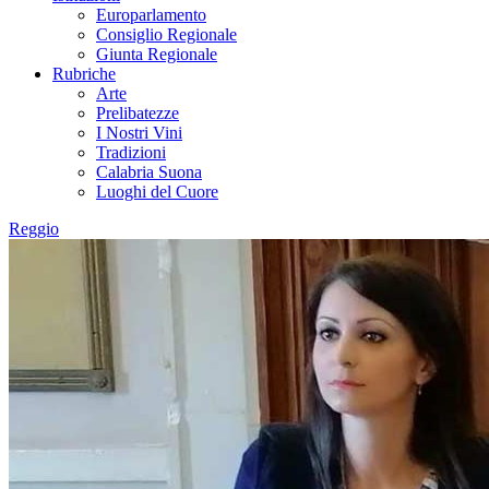
Europarlamento
Consiglio Regionale
Giunta Regionale
Rubriche
Arte
Prelibatezze
I Nostri Vini
Tradizioni
Calabria Suona
Luoghi del Cuore
Reggio