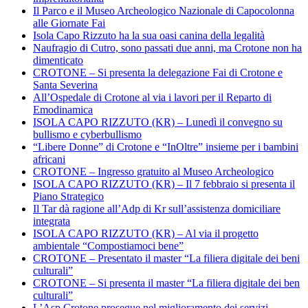
Il Parco e il Museo Archeologico Nazionale di Capocolonna
alle Giornate Fai
Isola Capo Rizzuto ha la sua oasi canina della legalità
Naufragio di Cutro, sono passati due anni, ma Crotone non ha
dimenticato
CROTONE – Si presenta la delegazione Fai di Crotone e
Santa Severina
All’Ospedale di Crotone al via i lavori per il Reparto di
Emodinamica
ISOLA CAPO RIZZUTO (KR) – Lunedì il convegno su
bullismo e cyberbullismo
“Libere Donne” di Crotone e “InOltre” insieme per i bambini
africani
CROTONE – Ingresso gratuito al Museo Archeologico
ISOLA CAPO RIZZUTO (KR) – Il 7 febbraio si presenta il
Piano Strategico
Il Tar dà ragione all’Adp di Kr sull’assistenza domiciliare
integrata
ISOLA CAPO RIZZUTO (KR) – Al via il progetto
ambientale “Compostiamoci bene”
CROTONE – Presentato il master “La filiera digitale dei beni
culturali”
CROTONE – Si presenta il master “La filiera digitale dei ben
culturali”
L’Asp Crotone prosegue nel miglioramento dei servizi