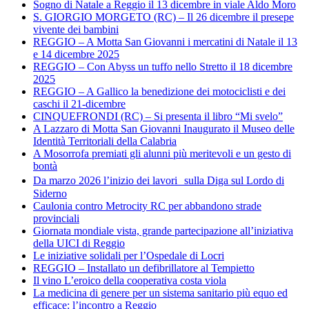
Sogno di Natale a Reggio il 13 dicembre in viale Aldo Moro
S. GIORGIO MORGETO (RC) – Il 26 dicembre il presepe
vivente dei bambini
REGGIO – A Motta San Giovanni i mercatini di Natale il 13
e 14 dicembre 2025
REGGIO – Con Abyss un tuffo nello Stretto il 18 dicembre
2025
REGGIO – A Gallico la benedizione dei motociclisti e dei
caschi il 21-dicembre
CINQUEFRONDI (RC) – Si presenta il libro “Mi svelo”
A Lazzaro di Motta San Giovanni Inaugurato il Museo delle
Identità Territoriali della Calabria
A Mosorrofa premiati gli alunni più meritevoli e un gesto di
bontà
Da marzo 2026 l’inizio dei lavori sulla Diga sul Lordo di
Siderno
Caulonia contro Metrocity RC per abbandono strade
provinciali
Giornata mondiale vista, grande partecipazione all’iniziativa
della UICI di Reggio
Le iniziative solidali per l’Ospedale di Locri
REGGIO – Installato un defibrillatore al Tempietto
Il vino L’eroico della cooperativa costa viola
La medicina di genere per un sistema sanitario più equo ed
efficace: l’incontro a Reggio