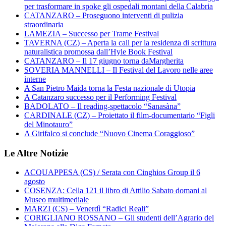
per trasformare in spoke gli ospedali montani della Calabria
CATANZARO – Proseguono interventi di pulizia
straordinaria
LAMEZIA – Successo per Trame Festival
TAVERNA (CZ) – Aperta la call per la residenza di scrittura
naturalistica promossa dall’Hyle Book Festival
CATANZARO – Il 17 giugno torna daMargherita
SOVERIA MANNELLI – Il Festival del Lavoro nelle aree
interne
A San Pietro Maida torna la Festa nazionale di Utopia
A Catanzaro successo per il Performing Festival
BADOLATO – Il reading-spettacolo “Sanasàna”
CARDINALE (CZ) – Proiettato il film-documentario “Figli
del Minotauro”
A Girifalco si conclude “Nuovo Cinema Coraggioso”
Le Altre Notizie
ACQUAPPESA (CS) / Serata con Cinghios Group il 6
agosto
COSENZA: Cella 121 il libro di Attilio Sabato domani al
Museo multimediale
MARZI (CS) – Venerdì “Radici Reali”
CORIGLIANO ROSSANO – Gli studenti dell’Agrario del