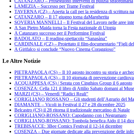
CATANZARO – Proseguono interventi di pulizia straordinaria
LAMEZIA – Successo per Trame Festival
TAVERNA (CZ) – Aperta la call per la residenza di scrittura na
CATANZARO – Il 17 giugno torna daMargherita
SOVERIA MANNELLI – Il Festival del Lavoro nelle aree inte
A San Pietro Maida torna la Festa nazionale di Utopia
A Catanzaro successo per il Performing Festival
BADOLATO – Il reading-spettacolo “Sanasàna”
CARDINALE (CZ) – Proiettato il film-documentario “Figli de
A Girifalco si conclude “Nuovo Cinema Coraggioso”
Le Altre Notizie
PIETRAPAOLA (CS) – Il 10 agosto incontro su storia e arche
PIETRAPAOLA (CS) – Il 10 giornata di prevenzione cardiova
ACQUAPPESA (CS) / Serata con Cinghios Group il 6 agosto
COSENZA: Cella 121 il libro di Attilio Sabato domani al Mus
MARZI (CS) – Venerdì “Radici Reali”
CORIGLIANO ROSSANO – Gli studenti dell’Agrario del Majo
DIAMANTE – Vicoli in Festival il 27 e 28 dicembre 2025
Belcastro (CS) il 28 ritorna il tradizionale mercatino di Natale
CORIGLIANO-ROSSANO: Capodanno con i Negramaro
CORIGLIANO-ROSSANO: Tombola benefica Aido il 14 dic
TREBISACCE: 3Bee Comics Festival il 12-14 dicembre
COSENZA – Due giornate dedicate alla prevenzione delle infez