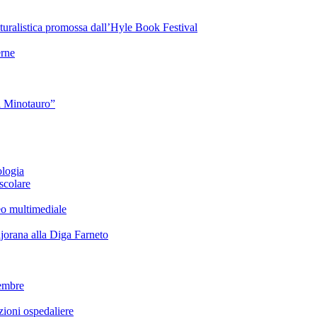
turalistica promossa dall’Hyle Book Festival
rne
l Minotauro”
ologia
scolare
eo multimediale
rana alla Diga Farneto
embre
ioni ospedaliere