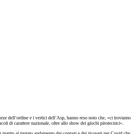
forze dell’ordine e i vertici dell’Asp, hanno reso noto che, «ci troviamo
oli di carattere nazionale, oltre allo show dei giochi pirotecnici».
in marito al mutato andamento dei contagi e dei ricoveri per Covid che