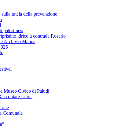
lla tutela della prevenzione
o
l
i palestinesi
ipristino idrico a contrada Rosario
te Archivio Mabos
2025
to
stival
e e Museo Civico di Paludi
Raccontare Lino”
orone
a Comunale
ia”