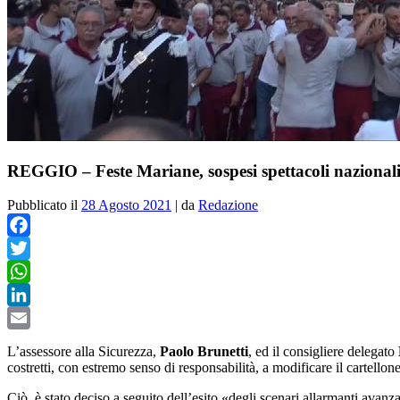
REGGIO – Feste Mariane, sospesi spettacoli nazionali 
Pubblicato il
28 Agosto 2021
|
da
Redazione
Facebook
Twitter
WhatsApp
LinkedIn
Email
L’
assessore alla Sicurezza,
Paolo Brunetti
, ed il consigliere delegato
costretti, con estremo senso di responsabilità, a modificare il cartello
Ciò, è stato deciso a seguito dell’esito «degli scenari allarmanti avan