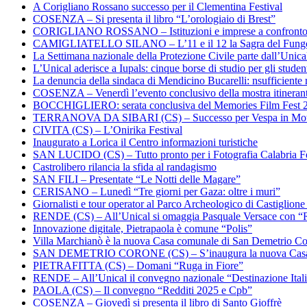
A Corigliano Rossano successo per il Clementina Festival
COSENZA – Si presenta il libro “L’orologiaio di Brest”
CORIGLIANO ROSSANO – Istituzioni e imprese a confronto su
CAMIGLIATELLO SILANO – L’11 e il 12 la Sagra del Fung
La Settimana nazionale della Protezione Civile parte dall’Unica
L’Unical aderisce a Iupals: cinque borse di studio per gli student
La denuncia della sindaca di Mendicino Bucarelli: nsufficiente r
COSENZA – Venerdì l’evento conclusivo della mostra itineran
BOCCHIGLIERO: serata conclusiva del Memories Film Fest 
TERRANOVA DA SIBARI (CS) – Successo per Vespa in Mo
CIVITA (CS) – L’Onirika Festival
Inaugurato a Lorica il Centro informazioni turistiche
SAN LUCIDO (CS) – Tutto pronto per i Fotografia Calabria Fe
Castrolibero rilancia la sfida al randagismo
SAN FILI – Presentate “Le Notti delle Magare”
CERISANO – Lunedì “Tre giorni per Gaza: oltre i muri”
Giornalisti e tour operator al Parco Archeologico di Castiglion
RENDE (CS) – All’Unical si omaggia Pasquale Versace con “
Innovazione digitale, Pietrapaola è comune “Polis”
Villa Marchianò è la nuova Casa comunale di San Demetrio C
SAN DEMETRIO CORONE (CS) – S’inaugura la nuova Cas
PIETRAFITTA (CS) – Domani “Ruga in Fiore”
RENDE – All’Unical il convegno nazionale “Destinazione Ital
PAOLA (CS) – Il convegno “Redditi 2025 e Cpb”
COSENZA – Giovedì si presenta il libro di Santo Gioffrè