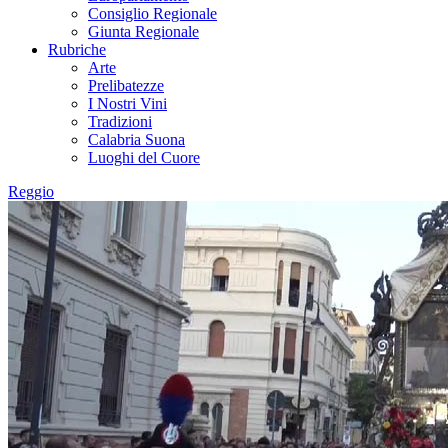
Consiglio Regionale
Giunta Regionale
Rubriche
Arte
Prelibatezze
I Nostri Vini
Tradizioni
Calabria Suona
Luoghi del Cuore
Reggio