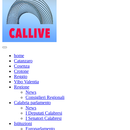
home
Catanzaro
Cosenza
Crotone
Reggio
Vibo Valentia
Regione
News
Consiglieri Regionali
Calabria parlamento
News
I Deputati Calabresi
I Senatori Calabresi
Istituzioni
Europarlamento