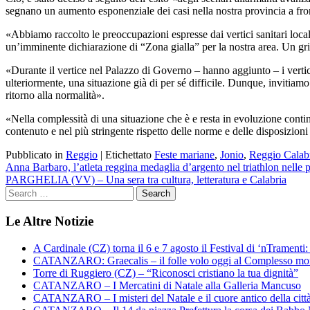
segnano un aumento esponenziale dei casi nella nostra provincia a fronte
«Abbiamo raccolto le preoccupazioni espresse dai vertici sanitari loca
un’imminente dichiarazione di “Zona gialla” per la nostra area. Un gri
«Durante il vertice nel Palazzo di Governo – hanno aggiunto – i vertic
ulteriormente, una situazione già di per sé difficile. Dunque, invitiam
ritorno alla normalità».
«Nella complessità di una situazione che è e resta in evoluzione cont
contenuto e nel più stringente rispetto delle norme e delle disposizion
Pubblicato in
Reggio
|
Etichettato
Feste mariane
,
Jonio
,
Reggio Calab
Navigazione
Anna Barbaro, l’atleta reggina medaglia d’argento nel triathlon nelle 
PARGHELIA (VV) – Una sera tra cultura, letteratura e Calabria
articoli
Le Altre Notizie
A Cardinale (CZ) torna il 6 e 7 agosto il Festival di ‘nTramenti: 
CATANZARO: Graecalis – il folle volo oggi al Complesso m
Torre di Ruggiero (CZ) – “Riconosci cristiano la tua dignità”
CATANZARO – I Mercatini di Natale alla Galleria Mancuso
CATANZARO – I misteri del Natale e il cuore antico della citt