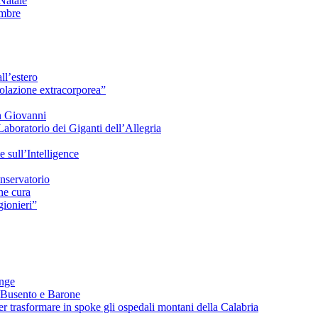
Natale
embre
ll’estero
azione extracorporea”
n Giovanni
Laboratorio dei Giganti dell’Allegria
sull’Intelligence
nservatorio
he cura
ionieri”
ange
 Busento e Barone
 trasformare in spoke gli ospedali montani della Calabria