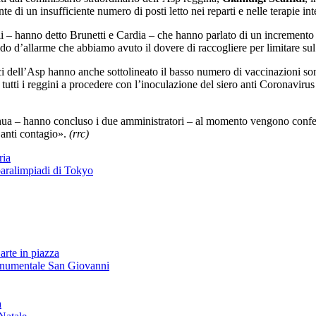
 di un insufficiente numero di posti letto nei reparti e nelle terapie in
li – hanno detto Brunetti e Cardia – che hanno parlato di un incremento
do d’allarme che abbiamo avuto il dovere di raccogliere per limitare sul
i dell’Asp hanno anche sottolineato il basso numero di vaccinazioni som
o tutti i reggini a procedere con l’inoculazione del siero anti Coronaviru
inua – hanno concluso i due amministratori – al momento vengono confer
i anti contagio».
(rrc)
ria
paralimpiadi di Tokyo
arte in piazza
onumentale San Giovanni
à