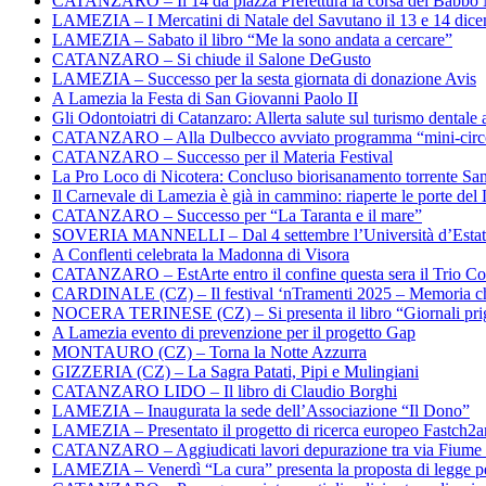
CATANZARO – Il 14 da piazza Prefettura la corsa dei Babbo 
LAMEZIA – I Mercatini di Natale del Savutano il 13 e 14 dic
LAMEZIA – Sabato il libro “Me la sono andata a cercare”
CATANZARO – Si chiude il Salone DeGusto
LAMEZIA – Successo per la sesta giornata di donazione Avis
A Lamezia la Festa di San Giovanni Paolo II
Gli Odontoiatri di Catanzaro: Allerta salute sul turismo dentale a
CATANZARO – Alla Dulbecco avviato programma “mini-circol
CATANZARO – Successo per il Materia Festival
La Pro Loco di Nicotera: Concluso biorisanamento torrente Sa
Il Carnevale di Lamezia è già in cammino: riaperte le porte del 
CATANZARO – Successo per “La Taranta e il mare”
SOVERIA MANNELLI – Dal 4 settembre l’Università d’Estate 
A Conflenti celebrata la Madonna di Visora
CATANZARO – EstArte entro il confine questa sera il Trio Co
CARDINALE (CZ) – Il festival ‘nTramenti 2025 – Memoria c
NOCERA TERINESE (CZ) – Si presenta il libro “Giornali prig
A Lamezia evento di prevenzione per il progetto Gap
MONTAURO (CZ) – Torna la Notte Azzurra
GIZZERIA (CZ) – La Sagra Patati, Pipi e Mulingiani
CATANZARO LIDO – Il libro di Claudio Borghi
LAMEZIA – Inaugurata la sede dell’Associazione “Il Dono”
LAMEZIA – Presentato il progetto di ricerca europeo Fastch2
CATANZARO – Aggiudicati lavori depurazione tra via Fiume
LAMEZIA – Venerdì “La cura” presenta la proposta di legge per