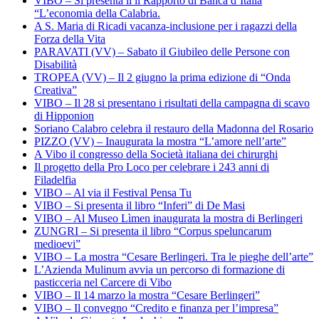
VIBO – Si presenta il il Rapporto di Banca d’Italia
“L’economia della Calabria.
A S. Maria di Ricadi vacanza-inclusione per i ragazzi della
Forza della Vita
PARAVATI (VV) – Sabato il Giubileo delle Persone con
Disabilità
TROPEA (VV) – Il 2 giugno la prima edizione di “Onda
Creativa”
VIBO – Il 28 si presentano i risultati della campagna di scavo
di Hipponion
Soriano Calabro celebra il restauro della Madonna del Rosario
PIZZO (VV) – Inaugurata la mostra “L’amore nell’arte”
A Vibo il congresso della Società italiana dei chirurghi
Il progetto della Pro Loco per celebrare i 243 anni di
Filadelfia
VIBO – Al via il Festival Pensa Tu
VIBO – Si presenta il libro “Inferi” di De Masi
VIBO – Al Museo Lìmen inaugurata la mostra di Berlingeri
ZUNGRI – Si presenta il libro “Corpus speluncarum
medioevi”
VIBO – La mostra “Cesare Berlingeri. Tra le pieghe dell’arte”
L’Azienda Mulinum avvia un percorso di formazione di
pasticceria nel Carcere di Vibo
VIBO – Il 14 marzo la mostra “Cesare Berlingeri”
VIBO – Il convegno “Credito e finanza per l’impresa”