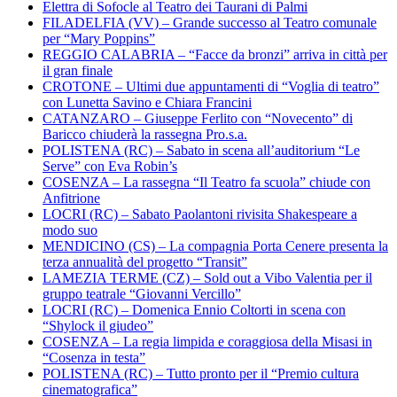
Elettra di Sofocle al Teatro dei Taurani di Palmi
FILADELFIA (VV) – Grande successo al Teatro comunale
per “Mary Poppins”
REGGIO CALABRIA – “Facce da bronzi” arriva in città per
il gran finale
CROTONE – Ultimi due appuntamenti di “Voglia di teatro”
con Lunetta Savino e Chiara Francini
CATANZARO – Giuseppe Ferlito con “Novecento” di
Baricco chiuderà la rassegna Pro.s.a.
POLISTENA (RC) – Sabato in scena all’auditorium “Le
Serve” con Eva Robin’s
COSENZA – La rassegna “Il Teatro fa scuola” chiude con
Anfitrione
LOCRI (RC) – Sabato Paolantoni rivisita Shakespeare a
modo suo
MENDICINO (CS) – La compagnia Porta Cenere presenta la
terza annualità del progetto “Transit”
LAMEZIA TERME (CZ) – Sold out a Vibo Valentia per il
gruppo teatrale “Giovanni Vercillo”
LOCRI (RC) – Domenica Ennio Coltorti in scena con
“Shylock il giudeo”
COSENZA – La regia limpida e coraggiosa della Misasi in
“Cosenza in testa”
POLISTENA (RC) – Tutto pronto per il “Premio cultura
cinematografica”