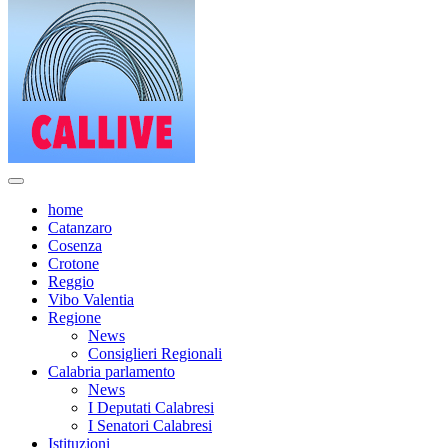
home
Catanzaro
Cosenza
Crotone
Reggio
Vibo Valentia
Regione
News
Consiglieri Regionali
Calabria parlamento
News
I Deputati Calabresi
I Senatori Calabresi
Istituzioni