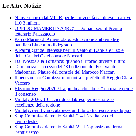
Le Altre Notizie
Nuove risorse dal MIUR per le Università calabresi: in arrivo
110,3 milioni
OPPIDO MAMERTINA (RC) – Domani sera il Premio
letterario Palazzaccio
Parco Marino di Amendolara: educazione ambientale e
bandiera blu contro il degrado
A Palmi grande interesse per “Il Vento di Dahkla e il sole
della Calabria” del console Naccari
Dal Nostos alla Tornanza: quando il ritorno diventa futuro
Taurianova: successo dell’XI edizione del Festival dei
Madonnari. Plauso del console del Marocco Naccari
Il neo sindaco Cannizzaro incontra il prefetto di Reggio Clara
Vaccaro
Elezioni Reggio 2026 / La politica che “buca” i social e perde
il consenso
Vinitaly 2026: 101 aziende calabresi per mostrare le
eccellenze della regione
Vinitaly: per il vino calabrese un futuro di crescita e sviluppo
Stop Commissariamento Sanità /1 – L’esultanza del
centrodestra
Stop Commissariamento Sanità /2 – L’opposizione frena
l’entusiasmo