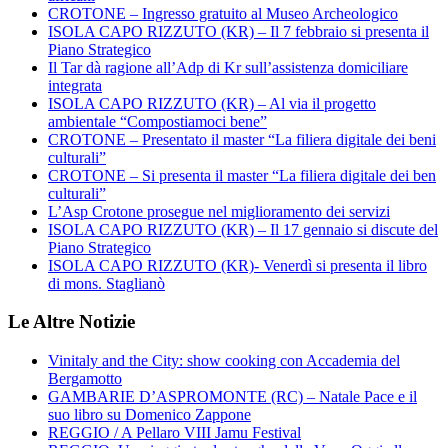
CROTONE – Ingresso gratuito al Museo Archeologico
ISOLA CAPO RIZZUTO (KR) – Il 7 febbraio si presenta il
Piano Strategico
Il Tar dà ragione all’Adp di Kr sull’assistenza domiciliare
integrata
ISOLA CAPO RIZZUTO (KR) – Al via il progetto
ambientale “Compostiamoci bene”
CROTONE – Presentato il master “La filiera digitale dei beni
culturali”
CROTONE – Si presenta il master “La filiera digitale dei ben
culturali”
L’Asp Crotone prosegue nel miglioramento dei servizi
ISOLA CAPO RIZZUTO (KR) – Il 17 gennaio si discute del
Piano Strategico
ISOLA CAPO RIZZUTO (KR)- Venerdì si presenta il libro
di mons. Staglianò
Le Altre Notizie
Vinitaly and the City: show cooking con Accademia del
Bergamotto
GAMBARIE D’ASPROMONTE (RC) – Natale Pace e il
suo libro su Domenico Zappone
REGGIO / A Pellaro VIII Jamu Festival