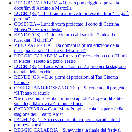
REGGIO CALABRIA – Questo pomeriggio si presenta il
docufilm di Armino e Marzolla
LOCRI (RC) – Partiranno a breve le riprese del film “L’agorà
perduta”
COSENZA – Lunedì verrà proiettato il corto di Caterina
Minasi “Cosenza in testa”
RENDE (CS) – Da lunedì torna al Dam dell’Unical la
rassegna “Il cinefilo”
VIBO VALENTIA – Da domani la prima edizione della
rassegna teatrale “La forza del sorriso”
REGGIO CALABRIA – Ernesto Orrico debutta con “Hamlet
in Pieces” sabato a Spazio Teatro
LOCRI (RC) – Luca Ward a Locri il 7 aprile per la stagione
teatrale della locride
RENDE (CS) – Due giorni di proiezioni al Tau Cinema
Campus
CORIGLIANO-ROSSANO (RC) – Si conclude il progetto
“Il Teatro fa scuola”
“Se dicessimo la verità – ultimo capitolo”, l’opera-dibattito
sulla legalità arriva a Crotone e Locri
CATANZARO – Con “Mary Poppins” cala il sipario della
stagione del “Teatro Kids”
PALMI (RC) – Successo di pubblico per la parodia de “I
promessi sposi”
REGGIO CALABRIA – Si avvicina la finale del festival