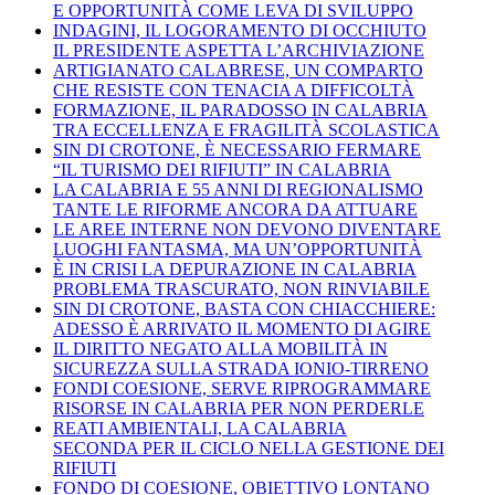
E OPPORTUNITÀ COME LEVA DI SVILUPPO
INDAGINI, IL LOGORAMENTO DI OCCHIUTO
IL PRESIDENTE ASPETTA L’ARCHIVIAZIONE
ARTIGIANATO CALABRESE, UN COMPARTO
CHE RESISTE CON TENACIA A DIFFICOLTÀ
FORMAZIONE, IL PARADOSSO IN CALABRIA
TRA ECCELLENZA E FRAGILITÀ SCOLASTICA
SIN DI CROTONE, È NECESSARIO FERMARE
“IL TURISMO DEI RIFIUTI” IN CALABRIA
LA CALABRIA E 55 ANNI DI REGIONALISMO
TANTE LE RIFORME ANCORA DA ATTUARE
LE AREE INTERNE NON DEVONO DIVENTARE
LUOGHI FANTASMA, MA UN’OPPORTUNITÀ
È IN CRISI LA DEPURAZIONE IN CALABRIA
PROBLEMA TRASCURATO, NON RINVIABILE
SIN DI CROTONE, BASTA CON CHIACCHIERE:
ADESSO È ARRIVATO IL MOMENTO DI AGIRE
IL DIRITTO NEGATO ALLA MOBILITÀ IN
SICUREZZA SULLA STRADA IONIO-TIRRENO
FONDI COESIONE, SERVE RIPROGRAMMARE
RISORSE IN CALABRIA PER NON PERDERLE
REATI AMBIENTALI, LA CALABRIA
SECONDA PER IL CICLO NELLA GESTIONE DEI
RIFIUTI
FONDO DI COESIONE, OBIETTIVO LONTANO