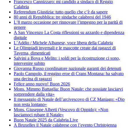
Francesco Cannizzaro: mi candido a sindaco di Reggio
Calabria
Referendum Giustizia: tutto quello che c’è da sapere
80 anni di Repubblica: tre sindache calabresi del 1946
L’8 marzo occasione per rinnovare l’impegno per la parità di
genere
A San Vincenzo La Costa riflessioni su azzardo e dipendenza
digitale
L’Addio / Michele Albanese, voce libera della Calabria
Le Olimpiadi invernali e le mascotte create dai ragazzi di
Taverna, dimenticati
Salvini a Bova e Melito: i soldi per la ricostruzione ci sono,
intervenire subito
Giovanna Russo coordinatore nazionale garanti dei detenuti
Paolo Campolo, il reggino eroe di Crans Montana: ha salvato
una decina di ragazzi
Felice anno nuovo! Buon 2026
Mons. Mimmo Battaglia: Buon Natale: che possiate lasciarvi
sorprendere dalla vita»
Il messaggio di Natale dell’arcivescovo di CZ Maniago: «Dio
non resta lontano»
Mons. Giuseppe Alberti (Vescovo di Oppido): «Non
lasciamoci rubare il Natale»
Buon Natale 2025 da Calabria.Live
A Bruxelles il Natale calabrese con l’evento Christojenna