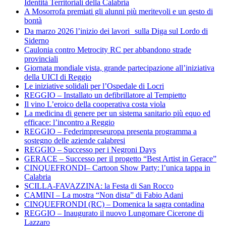
Identità Territoriali della Calabria
A Mosorrofa premiati gli alunni più meritevoli e un gesto di
bontà
Da marzo 2026 l’inizio dei lavori sulla Diga sul Lordo di
Siderno
Caulonia contro Metrocity RC per abbandono strade
provinciali
Giornata mondiale vista, grande partecipazione all’iniziativa
della UICI di Reggio
Le iniziative solidali per l’Ospedale di Locri
REGGIO – Installato un defibrillatore al Tempietto
Il vino L’eroico della cooperativa costa viola
La medicina di genere per un sistema sanitario più equo ed
efficace: l’incontro a Reggio
REGGIO – Federimpreseuropa presenta programma a
sostegno delle aziende calabresi
REGGIO – Successo per i Negroni Days
GERACE – Successo per il progetto “Best Artist in Gerace”
CINQUEFRONDI– Cartoon Show Party: l’unica tappa in
Calabria
SCILLA-FAVAZZINA: la Festa di San Rocco
CAMINI – La mostra “Non dista” di Fabio Adani
CINQUEFRONDI (RC) – Domenica la sagra contadina
REGGIO – Inaugurato il nuovo Lungomare Cicerone di
Lazzaro