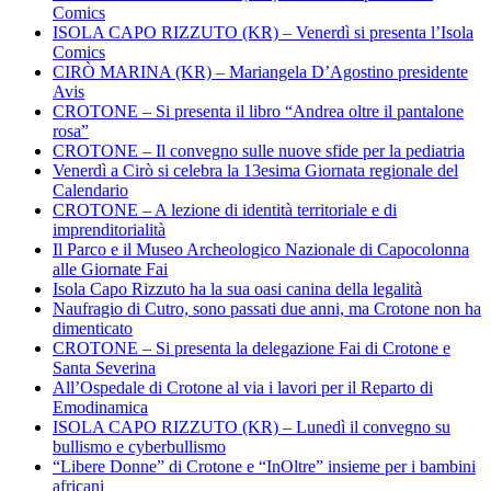
Comics
ISOLA CAPO RIZZUTO (KR) – Venerdì si presenta l’Isola
Comics
CIRÒ MARINA (KR) – Mariangela D’Agostino presidente
Avis
CROTONE – Si presenta il libro “Andrea oltre il pantalone
rosa”
CROTONE – Il convegno sulle nuove sfide per la pediatria
Venerdì a Cirò si celebra la 13esima Giornata regionale del
Calendario
CROTONE – A lezione di identità territoriale e di
imprenditorialità
Il Parco e il Museo Archeologico Nazionale di Capocolonna
alle Giornate Fai
Isola Capo Rizzuto ha la sua oasi canina della legalità
Naufragio di Cutro, sono passati due anni, ma Crotone non ha
dimenticato
CROTONE – Si presenta la delegazione Fai di Crotone e
Santa Severina
All’Ospedale di Crotone al via i lavori per il Reparto di
Emodinamica
ISOLA CAPO RIZZUTO (KR) – Lunedì il convegno su
bullismo e cyberbullismo
“Libere Donne” di Crotone e “InOltre” insieme per i bambini
africani