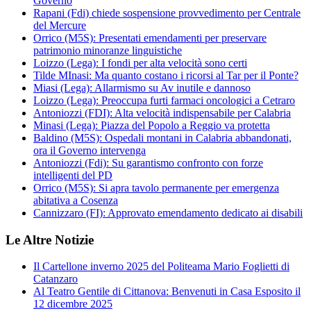
Governo
Rapani (Fdi) chiede sospensione provvedimento per Centrale
del Mercure
Orrico (M5S): Presentati emendamenti per preservare
patrimonio minoranze linguistiche
Loizzo (Lega): I fondi per alta velocità sono certi
Tilde MInasi: Ma quanto costano i ricorsi al Tar per il Ponte?
Miasi (Lega): Allarmismo su Av inutile e dannoso
Loizzo (Lega): Preoccupa furti farmaci oncologici a Cetraro
Antoniozzi (FDI): Alta velocità indispensabile per Calabria
Minasi (Lega): Piazza del Popolo a Reggio va protetta
Baldino (M5S): Ospedali montani in Calabria abbandonati,
ora il Governo intervenga
Antoniozzi (Fdi): Su garantismo confronto con forze
intelligenti del PD
Orrico (M5S): Si apra tavolo permanente per emergenza
abitativa a Cosenza
Cannizzaro (FI): Approvato emendamento dedicato ai disabili
Le Altre Notizie
Il Cartellone inverno 2025 del Politeama Mario Foglietti di
Catanzaro
Al Teatro Gentile di Cittanova: Benvenuti in Casa Esposito il
12 dicembre 2025