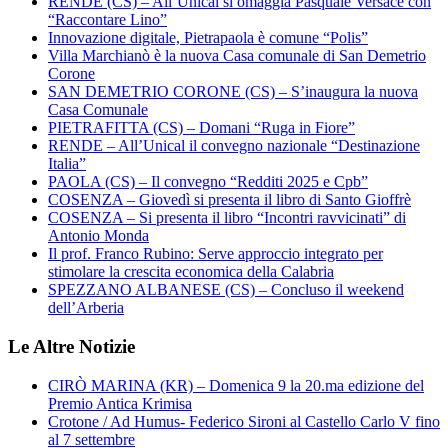
RENDE (CS) – All’Unical si omaggia Pasquale Versace con
“Raccontare Lino”
Innovazione digitale, Pietrapaola è comune “Polis”
Villa Marchianò è la nuova Casa comunale di San Demetrio
Corone
SAN DEMETRIO CORONE (CS) – S’inaugura la nuova
Casa Comunale
PIETRAFITTA (CS) – Domani “Ruga in Fiore”
RENDE – All’Unical il convegno nazionale “Destinazione
Italia”
PAOLA (CS) – Il convegno “Redditi 2025 e Cpb”
COSENZA – Giovedì si presenta il libro di Santo Gioffrè
COSENZA – Si presenta il libro “Incontri ravvicinati” di
Antonio Monda
Il prof. Franco Rubino: Serve approccio integrato per
stimolare la crescita economica della Calabria
SPEZZANO ALBANESE (CS) – Concluso il weekend
dell’Arberia
Le Altre Notizie
CIRÒ MARINA (KR) – Domenica 9 la 20.ma edizione del
Premio Antica Krimisa
Crotone / Ad Humus- Federico Sironi al Castello Carlo V fino
al 7 settembre