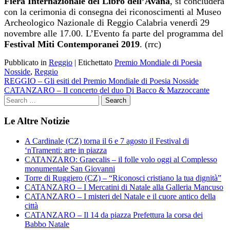
Fiera Internazionale del Libro dell’Avana
, si concluderà
con la cerimonia di consegna dei riconoscimenti al Museo
Archeologico Nazionale di Reggio Calabria venerdì 29
novembre alle 17.00. L’Evento fa parte del programma del
Festival Miti Contemporanei 2019
. (rrc)
Pubblicato in
Reggio
|
Etichettato
Premio Mondiale di Poesia
Nosside
,
Reggio
Navigazione
REGGIO – Gli esiti del Premio Mondiale di Poesia Nosside
CATANZARO – Il concerto del duo Di Bacco & Mazzoccante
articoli
Le Altre Notizie
A Cardinale (CZ) torna il 6 e 7 agosto il Festival di
‘nTramenti: arte in piazza
CATANZARO: Graecalis – il folle volo oggi al Complesso
monumentale San Giovanni
Torre di Ruggiero (CZ) – “Riconosci cristiano la tua dignità”
CATANZARO – I Mercatini di Natale alla Galleria Mancuso
CATANZARO – I misteri del Natale e il cuore antico della
città
CATANZARO – Il 14 da piazza Prefettura la corsa dei
Babbo Natale