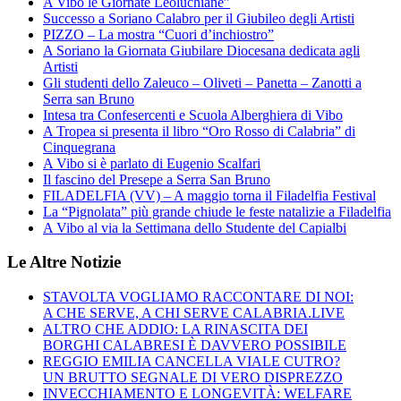
A Vibo le Giornate Leoluchiane”
Successo a Soriano Calabro per il Giubileo degli Artisti
PIZZO – La mostra “Cuori d’inchiostro”
A Soriano la Giornata Giubilare Diocesana dedicata agli
Artisti
Gli studenti dello Zaleuco – Oliveti – Panetta – Zanotti a
Serra san Bruno
Intesa tra Confesercenti e Scuola Alberghiera di Vibo
A Tropea si presenta il libro “Oro Rosso di Calabria” di
Cinquegrana
A Vibo si è parlato di Eugenio Scalfari
Il fascino del Presepe a Serra San Bruno
FILADELFIA (VV) – A maggio torna il Filadelfia Festival
La “Pignolata” più grande chiude le feste natalizie a Filadelfia
A Vibo al via la Settimana dello Studente del Capialbi
Le Altre Notizie
STAVOLTA VOGLIAMO RACCONTARE DI NOI:
A CHE SERVE, A CHI SERVE CALABRIA.LIVE
ALTRO CHE ADDIO: LA RINASCITA DEI
BORGHI CALABRESI È DAVVERO POSSIBILE
REGGIO EMILIA CANCELLA VIALE CUTRO?
UN BRUTTO SEGNALE DI VERO DISPREZZO
INVECCHIAMENTO E LONGEVITÀ: WELFARE