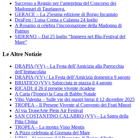
Successo a Reggio per l’anteprima del Concorso dei
Madonnari di Taurianova.
GERACE – La 25esima edizione di Borgo Incantato
DeaFest / Luisa Corna a Calanna 24 luglio
A Rosarno si celebra l’incoronazione della Madonna di
Patmos
SIDERNO – Dal 25 luglio “Immersi nel Blu-Festival del
Mare”
Le Altre Notizie
DRAPIA (VV) – La Festa dell’Amicizia alla Parrocchia
dell’Immacolata
DRAPIA (VV) / La Festa dell’Amicizia domenica 9 agosto
BRIATICO (VV): Salsicciata in piazza il 4 agosto
RICADI: il 26 il presepe vivente ricadese
A Caria (Tropea) la Casa di Babbo Natale
Vibo Valentia – Sulle vie dei mastri birrai il 12 dicembre 2025
TROPEA – Il Presepe Vivente al Convento dei Frati Minori
Al via TropeArte Plein Air Festival
SAN COSTANTINO CALABRO (VV) – La Sagra della
Pitta Chjina
TROPEA – La mostra Visio Mentis
A Pizzo celebrata al Giornata del Mare