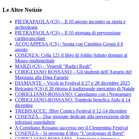
Le Altre Notizie
PIETRAPAOLA (CS) – Il 10 agosto incontro su storia e
archeologia
PIETRAPAOLA (CS) – Il 10 giornata di prevenzione
cardiovascolare
ACQUAPPESA (CS) / Serata con Cinghios Group il 6
agosto
COSENZA: Cella 121 il libro di Attilio Sabato domani al
Museo multimediale
MARZI (CS) – Venerdì “Radici Reali”
CORIGLIANO ROSSANO – Gli studenti dell’Agrario del
Majorana alla Diga Farneto
DIAMANTE – Vicoli in Festival il 27 e 28 dicembre 2025
Belcastro (CS) il 28 ritorna il tradizionale mercatino di Natale
CORIGLIANO-ROSSANO: Capodanno con i Negramaro
CORIGLIANO-ROSSANO: Tombola benefica Aido il 14
dicembre
TREBISACCE: 3Bee Comics Festival il 12-14 dicembre
COSENZA – Due giornate dedicate alla prevenzione delle
infezioni ospedaliere
A Corigliano Rossano successo per il Clementina Festival
COSENZA – Si presenta il libro “L’orologiaio di Brest”
CORIGLIANO ROSSANO – Istituzioni e imprese a