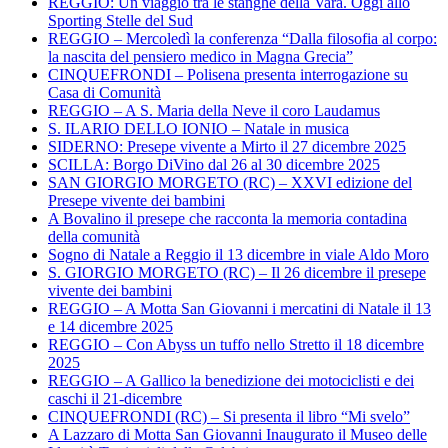
REGGIO: Un viaggio tra le stanghe della Vara. Oggi allo
Sporting Stelle del Sud
REGGIO – Mercoledì la conferenza “Dalla filosofia al corpo:
la nascita del pensiero medico in Magna Grecia”
CINQUEFRONDI – Polisena presenta interrogazione su
Casa di Comunità
REGGIO – A S. Maria della Neve il coro Laudamus
S. ILARIO DELLO IONIO – Natale in musica
SIDERNO: Presepe vivente a Mirto il 27 dicembre 2025
SCILLA: Borgo DiVino dal 26 al 30 dicembre 2025
SAN GIORGIO MORGETO (RC) – XXVI edizione del
Presepe vivente dei bambini
A Bovalino il presepe che racconta la memoria contadina
della comunità
Sogno di Natale a Reggio il 13 dicembre in viale Aldo Moro
S. GIORGIO MORGETO (RC) – Il 26 dicembre il presepe
vivente dei bambini
REGGIO – A Motta San Giovanni i mercatini di Natale il 13
e 14 dicembre 2025
REGGIO – Con Abyss un tuffo nello Stretto il 18 dicembre
2025
REGGIO – A Gallico la benedizione dei motociclisti e dei
caschi il 21-dicembre
CINQUEFRONDI (RC) – Si presenta il libro “Mi svelo”
A Lazzaro di Motta San Giovanni Inaugurato il Museo delle