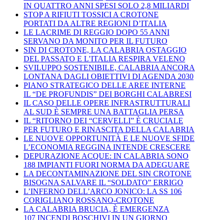
IN QUATTRO ANNI SPESI SOLO 2,8 MILIARDI
STOP A RIFIUTI TOSSICI A CROTONE
PORTATI DA ALTRE REGIONI D’ITALIA
LE LACRIME DI REGGIO DOPO 55 ANNI
SERVANO DA MONITO PER IL FUTURO
SIN DI CROTONE, LA CALABRIA OSTAGGIO
DEL PASSATO E L’ITALIA RESPIRA VELENO
SVILUPPO SOSTENIBILE, CALABRIA ANCORA
LONTANA DAGLI OBIETTIVI DI AGENDA 2030
PIANO STRATEGICO DELLE AREE INTERNE
IL “DE PROFUNDIS” DEI BORGHI CALABRESI
IL CASO DELLE OPERE INFRASTRUTTURALI
AL SUD È SEMPRE UNA BATTAGLIA PERSA
IL “RITORNO DEI “CERVELLI” È CRUCIALE
PER FUTURO E RINASCITA DELLA CALABRIA
LE NUOVE OPPORTUNITÀ E LE NUOVE SFIDE
L’ECONOMIA REGGINA INTENDE CRESCERE
DEPURAZIONE ACQUE: IN CALABRIA SONO
188 IMPIANTI FUORI NORMA DA ADEGUARE
LA DECONTAMINAZIONE DEL SIN CROTONE
BISOGNA SALVARE IL “SOLDATO” ERRIGO
L’INFERNO DELL’ARCO JONICO: LA SS 106
CORIGLIANO ROSSANO-CROTONE
LA CALABRIA BRUCIA, È EMERGENZA
107 INCENDI BOSCHIVI IN UN GIORNO