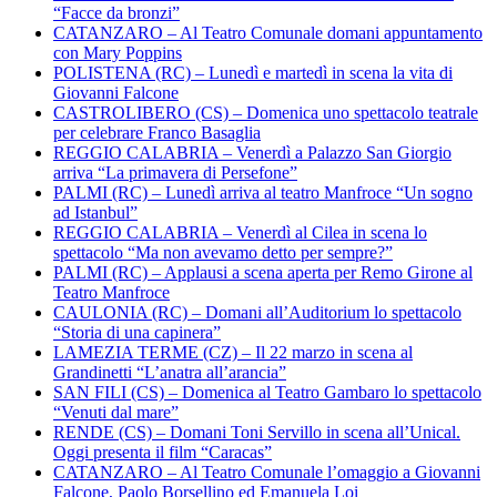
“Facce da bronzi”
CATANZARO – Al Teatro Comunale domani appuntamento
con Mary Poppins
POLISTENA (RC) – Lunedì e martedì in scena la vita di
Giovanni Falcone
CASTROLIBERO (CS) – Domenica uno spettacolo teatrale
per celebrare Franco Basaglia
REGGIO CALABRIA – Venerdì a Palazzo San Giorgio
arriva “La primavera di Persefone”
PALMI (RC) – Lunedì arriva al teatro Manfroce “Un sogno
ad Istanbul”
REGGIO CALABRIA – Venerdì al Cilea in scena lo
spettacolo “Ma non avevamo detto per sempre?”
PALMI (RC) – Applausi a scena aperta per Remo Girone al
Teatro Manfroce
CAULONIA (RC) – Domani all’Auditorium lo spettacolo
“Storia di una capinera”
LAMEZIA TERME (CZ) – Il 22 marzo in scena al
Grandinetti “L’anatra all’arancia”
SAN FILI (CS) – Domenica al Teatro Gambaro lo spettacolo
“Venuti dal mare”
RENDE (CS) – Domani Toni Servillo in scena all’Unical.
Oggi presenta il film “Caracas”
CATANZARO – Al Teatro Comunale l’omaggio a Giovanni
Falcone, Paolo Borsellino ed Emanuela Loi