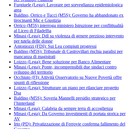
Furgiuele (Lega): Lavorare per sorveglianza epidemiologica
area
Baldino, Orrico e Tucci (M5S): Governo ha abbandonato ex
tirocinanti Mic e Giustizia
Orrico (M5S) interroga ministero Istruzione per conflittualità
al Liceo di Filadelfia
Minasi (Lega): Ddl su violenza di genere prezioso intervento
per tutela delle donne
Antoniozzi (FDI): Sui Lea compiuti progressi
Baldino (M5S): Tribunale di Castrovillari rischia paralisi per
mancanza di magistrati
Loizzo (Lega): Bene soluzione per Banco Alimentare
Minasi (Lega): Ponte, incomprensibili due sindaci contro
sviluppo del territorio
Occhiuto (FI): Attività Osservatorio su Nuove Povertà offre
spunti di riflessione
Loizzo (Lega): Strutturare un piano per rilanciare progetto
Dsa
Baldino (M5S): Soveria Mannelli presidio strategico per
l’hinterland
Minasi (Lega): Calabria da sempre terra di accoglienza
Minasi (Lega): Da Governo investimenti di portata storica per
AV
Irto (PD): Privatizzazione di Ferrovie conferma fallimento del