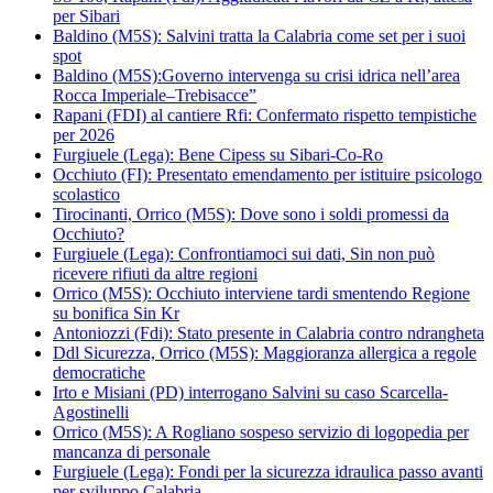
per Sibari
Baldino (M5S): Salvini tratta la Calabria come set per i suoi
spot
Baldino (M5S):Governo intervenga su crisi idrica nell’area
Rocca Imperiale–Trebisacce”
Rapani (FDI) al cantiere Rfi: Confermato rispetto tempistiche
per 2026
Furgiuele (Lega): Bene Cipess su Sibari-Co-Ro
Occhiuto (FI): Presentato emendamento per istituire psicologo
scolastico
Tirocinanti, Orrico (M5S): Dove sono i soldi promessi da
Occhiuto?
Furgiuele (Lega): Confrontiamoci sui dati, Sin non può
ricevere rifiuti da altre regioni
Orrico (M5S): Occhiuto interviene tardi smentendo Regione
su bonifica Sin Kr
Antoniozzi (Fdi): Stato presente in Calabria contro ndrangheta
Ddl Sicurezza, Orrico (M5S): Maggioranza allergica a regole
democratiche
Irto e Misiani (PD) interrogano Salvini su caso Scarcella-
Agostinelli
Orrico (M5S): A Rogliano sospeso servizio di logopedia per
mancanza di personale
Furgiuele (Lega): Fondi per la sicurezza idraulica passo avanti
per sviluppo Calabria