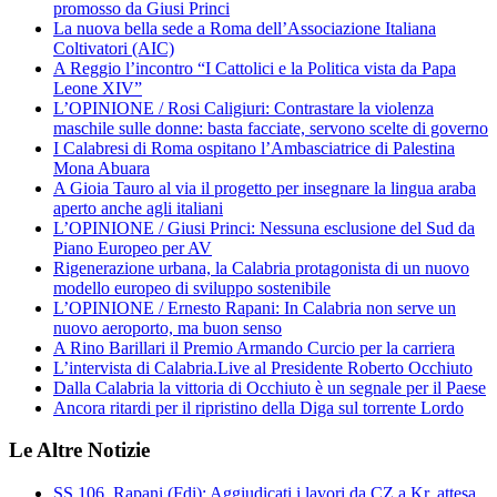
promosso da Giusi Princi
La nuova bella sede a Roma dell’Associazione Italiana
Coltivatori (AIC)
A Reggio l’incontro “I Cattolici e la Politica vista da Papa
Leone XIV”
L’OPINIONE / Rosi Caligiuri: Contrastare la violenza
maschile sulle donne: basta facciate, servono scelte di governo
I Calabresi di Roma ospitano l’Ambasciatrice di Palestina
Mona Abuara
A Gioia Tauro al via il progetto per insegnare la lingua araba
aperto anche agli italiani
L’OPINIONE / Giusi Princi: Nessuna esclusione del Sud da
Piano Europeo per AV
Rigenerazione urbana, la Calabria protagonista di un nuovo
modello europeo di sviluppo sostenibile
L’OPINIONE / Ernesto Rapani: In Calabria non serve un
nuovo aeroporto, ma buon senso
A Rino Barillari il Premio Armando Curcio per la carriera
L’intervista di Calabria.Live al Presidente Roberto Occhiuto
Dalla Calabria la vittoria di Occhiuto è un segnale per il Paese
Ancora ritardi per il ripristino della Diga sul torrente Lordo
Le Altre Notizie
SS 106, Rapani (Fdi): Aggiudicati i lavori da CZ a Kr, attesa