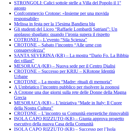
STRONGOLI: Calici sottole stelle a Villa del Popolo il 1°
agosto
Confcommercio Crotone: «Insieme per una movida
responsabile»
Melissa in festa per la 15esima Bandiera blu
Gli studenti del Liceo “Raffaele Lombardi Satriani”: Un
applauso sbagliato: quando l’ironia supera il rispetto
COTRONEI – L’evento “Sila Scienza”
CROTONE – Sabato l’incontro “Alle urne con
consapevolezza”
SANTA SEVERINA (KR) – La mostra “Dario Fo. La Bibbia
dei villani”
MESORACA (KR) – Nuova sede per il Centro Dialisi
CROTONE – Successo per KRIU – KRotone Identità
Urbane
CROTONE – La mostra “Madre: rituali di memoria”
A Umbriatico l’incontro pubblico per risolvere la zoonosi
A Crotone una due giorni sulla rete delle Donne della Magna
Grecia
MESORACA (KR) – L’iniziativa “Made in Italy: Il Cuore
della Nostra Cultura”
CROTONE – L’incontro su Comunità energetiche rinnovabili
ISOLA CAPO RIZZUTO (KR) – Giunta approva progetto
esecutivo della nuova Casa della Comunità
ISOLA CAPO RIZZUTO (KR) – Successo per l’Isola