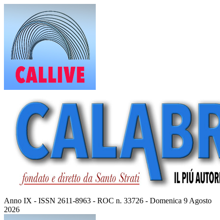
Vai
al
contenuto
Anno IX - ISSN 2611-8963 - ROC n. 33726 - Domenica 9 Agosto
2026