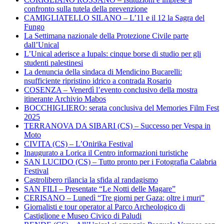
confronto sulla tutela della prevenzione
CAMIGLIATELLO SILANO – L’11 e il 12 la Sagra del
Fungo
La Settimana nazionale della Protezione Civile parte
dall’Unical
L’Unical aderisce a Iupals: cinque borse di studio per gli
studenti palestinesi
La denuncia della sindaca di Mendicino Bucarelli:
nsufficiente ripristino idrico a contrada Rosario
COSENZA – Venerdì l’evento conclusivo della mostra
itinerante Archivio Mabos
BOCCHIGLIERO: serata conclusiva del Memories Film Fest
2025
TERRANOVA DA SIBARI (CS) – Successo per Vespa in
Moto
CIVITA (CS) – L’Onirika Festival
Inaugurato a Lorica il Centro informazioni turistiche
SAN LUCIDO (CS) – Tutto pronto per i Fotografia Calabria
Festival
Castrolibero rilancia la sfida al randagismo
SAN FILI – Presentate “Le Notti delle Magare”
CERISANO – Lunedì “Tre giorni per Gaza: oltre i muri”
Giornalisti e tour operator al Parco Archeologico di
Castiglione e Museo Civico di Paludi