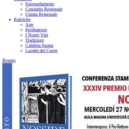
Europarlamento
Consiglio Regionale
Giunta Regionale
Rubriche
Arte
Prelibatezze
I Nostri Vini
Tradizioni
Calabria Suona
Luoghi del Cuore
Reggio