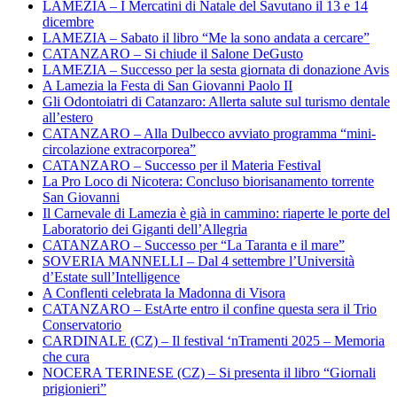
LAMEZIA – I Mercatini di Natale del Savutano il 13 e 14
dicembre
LAMEZIA – Sabato il libro “Me la sono andata a cercare”
CATANZARO – Si chiude il Salone DeGusto
LAMEZIA – Successo per la sesta giornata di donazione Avis
A Lamezia la Festa di San Giovanni Paolo II
Gli Odontoiatri di Catanzaro: Allerta salute sul turismo dentale
all’estero
CATANZARO – Alla Dulbecco avviato programma “mini-
circolazione extracorporea”
CATANZARO – Successo per il Materia Festival
La Pro Loco di Nicotera: Concluso biorisanamento torrente
San Giovanni
Il Carnevale di Lamezia è già in cammino: riaperte le porte del
Laboratorio dei Giganti dell’Allegria
CATANZARO – Successo per “La Taranta e il mare”
SOVERIA MANNELLI – Dal 4 settembre l’Università
d’Estate sull’Intelligence
A Conflenti celebrata la Madonna di Visora
CATANZARO – EstArte entro il confine questa sera il Trio
Conservatorio
CARDINALE (CZ) – Il festival ‘nTramenti 2025 – Memoria
che cura
NOCERA TERINESE (CZ) – Si presenta il libro “Giornali
prigionieri”