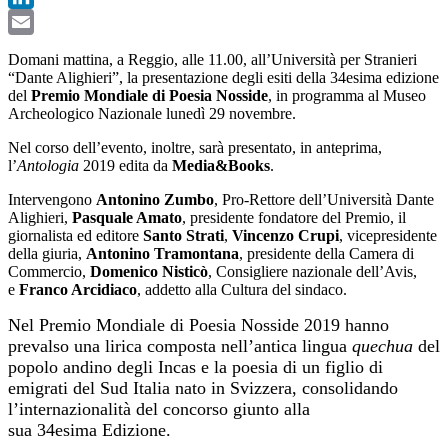
LinkedIn
Email
Domani mattina, a Reggio, alle 11.00, all’Università per Stranieri
“Dante Alighieri”, la presentazione degli esiti della 34esima edizione
del
Premio Mondiale di Poesia Nosside
, in programma al Museo
Archeologico Nazionale lunedì 29 novembre.
Nel corso dell’evento, inoltre, sarà presentato, in anteprima,
l’
Antologia
2019 edita da
Media&Books
.
Intervengono
Antonino Zumbo
, Pro-Rettore dell’Università Dante
Alighieri,
Pasquale Amato
, presidente fondatore del Premio, il
giornalista ed editore
Santo Strati
,
Vincenzo Crupi
, vicepresidente
della giuria,
Antonino Tramontana
, presidente della Camera di
Commercio,
Domenico Nisticò
, Consigliere nazionale dell’Avis,
e
Franco Arcidiaco
, addetto alla Cultura del sindaco.
Nel Premio Mondiale di Poesia Nosside 2019 hanno
prevalso una lirica composta nell’antica lingua
quechua
del
popolo andino degli Incas e la poesia di un figlio di
emigrati del Sud Italia nato in Svizzera, consolidando
l’internazionalità del concorso giunto alla
sua 34esima Edizione.