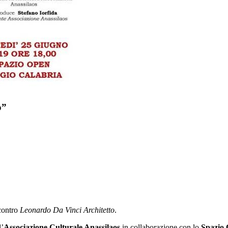
o”
ncontro
Leonardo Da Vinci Architetto
.
l’
Associazione Culturale Anassilaos
in collaborazione con lo
Spazio