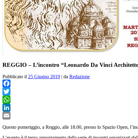
REGGIO – L’incontro “Leonardo Da Vinci Architett
Pubblicato il
25 Giugno 2019
|
da
Redazione
Facebook
Twitter
WhatsApp
LinkedIn
Email
Questo pomeriggio, a Reggio, alle 18.00, presso lo Spazio Open, l’i
L’evento è il terzo appuntamento della serie di incontri organizzati dal