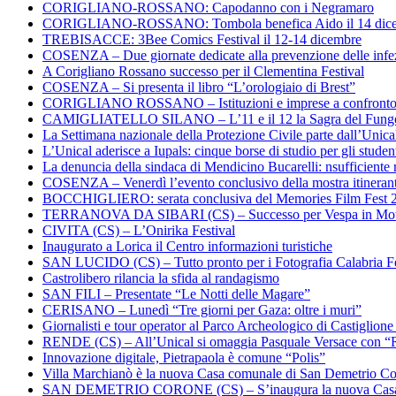
CORIGLIANO-ROSSANO: Capodanno con i Negramaro
CORIGLIANO-ROSSANO: Tombola benefica Aido il 14 dic
TREBISACCE: 3Bee Comics Festival il 12-14 dicembre
COSENZA – Due giornate dedicate alla prevenzione delle infez
A Corigliano Rossano successo per il Clementina Festival
COSENZA – Si presenta il libro “L’orologiaio di Brest”
CORIGLIANO ROSSANO – Istituzioni e imprese a confronto su
CAMIGLIATELLO SILANO – L’11 e il 12 la Sagra del Fung
La Settimana nazionale della Protezione Civile parte dall’Unica
L’Unical aderisce a Iupals: cinque borse di studio per gli student
La denuncia della sindaca di Mendicino Bucarelli: nsufficiente r
COSENZA – Venerdì l’evento conclusivo della mostra itineran
BOCCHIGLIERO: serata conclusiva del Memories Film Fest 
TERRANOVA DA SIBARI (CS) – Successo per Vespa in Mo
CIVITA (CS) – L’Onirika Festival
Inaugurato a Lorica il Centro informazioni turistiche
SAN LUCIDO (CS) – Tutto pronto per i Fotografia Calabria Fe
Castrolibero rilancia la sfida al randagismo
SAN FILI – Presentate “Le Notti delle Magare”
CERISANO – Lunedì “Tre giorni per Gaza: oltre i muri”
Giornalisti e tour operator al Parco Archeologico di Castiglion
RENDE (CS) – All’Unical si omaggia Pasquale Versace con “
Innovazione digitale, Pietrapaola è comune “Polis”
Villa Marchianò è la nuova Casa comunale di San Demetrio C
SAN DEMETRIO CORONE (CS) – S’inaugura la nuova Cas