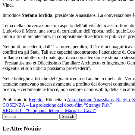
Vinci.
Introduce
Stefano Iorfida
, presidente Anassilaos. La conversazione è
Tema della conversazione, un aspetto dell’attività del maestro fiorenti
Ludovico il Moro, una sorta di curriculum dell’epoca, nella quale Leo
omni altro in architectura, in compositione di aedificii et publici et pr
Nei punti precedenti, dall’ 1 al nove, peraltro, il Da Vinci magnificav
conflitti tra gli Stati. Tali sue capacità incontrarono l’attenzione di 
brillante condottiero al quale guardava con attenzione e stima lo stess
“Prestantissimo et Dilectissimo Familiare Architecto et Ingengero Gen
exigentia et suo iudicio possiamo provvederli”.
Nelle botteghe artistiche del Quattrocento ed anche in quella del Verro
tecniche mettevano successivamente a profitto dei doversi committenti.
ricerca, e certamente le tracce, non sempre riconoscibili, della sua attiv
Pubblicato in
Reggio
|
Etichettato
Associazione Anassilaos
,
Reggio
,
S
Navigazione
COSENZA – La proiezione del docu-film “Strange Fish”
REGGIO – “Cinquanta lettere a Mario La Cava”
articoli
Le Altre Notizie