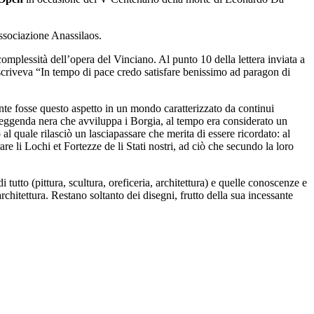
Associazione Anassilaos.
omplessità dell’opera del Vinciano. Al punto 10 della lettera inviata a
scriveva “In tempo di pace credo satisfare benissimo ad paragon di
ante fosse questo aspetto in un mondo caratterizzato da continui
la leggenda nera che avviluppa i Borgia, al tempo era considerato un
l quale rilasciò un lasciapassare che merita di essere ricordato: al
li Lochi et Fortezze de li Stati nostri, ad ciò che secundo la loro
utto (pittura, scultura, oreficeria, architettura) e quelle conoscenze e
itettura. Restano soltanto dei disegni, frutto della sua incessante