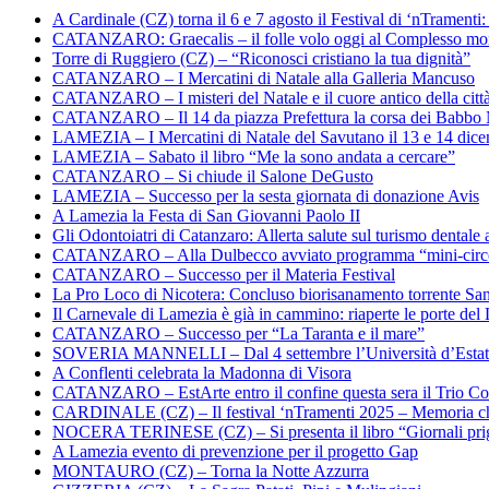
A Cardinale (CZ) torna il 6 e 7 agosto il Festival di ‘nTramenti: 
CATANZARO: Graecalis – il folle volo oggi al Complesso m
Torre di Ruggiero (CZ) – “Riconosci cristiano la tua dignità”
CATANZARO – I Mercatini di Natale alla Galleria Mancuso
CATANZARO – I misteri del Natale e il cuore antico della citt
CATANZARO – Il 14 da piazza Prefettura la corsa dei Babbo 
LAMEZIA – I Mercatini di Natale del Savutano il 13 e 14 dic
LAMEZIA – Sabato il libro “Me la sono andata a cercare”
CATANZARO – Si chiude il Salone DeGusto
LAMEZIA – Successo per la sesta giornata di donazione Avis
A Lamezia la Festa di San Giovanni Paolo II
Gli Odontoiatri di Catanzaro: Allerta salute sul turismo dentale a
CATANZARO – Alla Dulbecco avviato programma “mini-circol
CATANZARO – Successo per il Materia Festival
La Pro Loco di Nicotera: Concluso biorisanamento torrente Sa
Il Carnevale di Lamezia è già in cammino: riaperte le porte del 
CATANZARO – Successo per “La Taranta e il mare”
SOVERIA MANNELLI – Dal 4 settembre l’Università d’Estate 
A Conflenti celebrata la Madonna di Visora
CATANZARO – EstArte entro il confine questa sera il Trio Co
CARDINALE (CZ) – Il festival ‘nTramenti 2025 – Memoria c
NOCERA TERINESE (CZ) – Si presenta il libro “Giornali prig
A Lamezia evento di prevenzione per il progetto Gap
MONTAURO (CZ) – Torna la Notte Azzurra