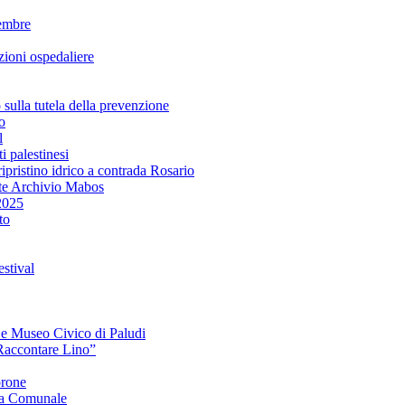
embre
ioni ospedaliere
lla tutela della prevenzione
o
l
i palestinesi
ipristino idrico a contrada Rosario
te Archivio Mabos
2025
to
stival
e e Museo Civico di Paludi
Raccontare Lino”
orone
a Comunale