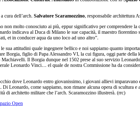
 a cura dell’arch.
Salvatore Scaramozzino
, responsabile architettura 
no non molto conosciuto ai più, eppur significativo per comprendere la c
nardo indicava al Duca di Milano le sue capacità, il maestro fiorentino 
ivati, et in conducer aqua da uno loco ad uno altro”.
a le sua attitudini quale ingegnere bellico e noi sappiamo quanto import
Cesare Borgia, figlio di Papa Alessandro VI, la cui figura, oggi parte del
o Machiavelli. Il Borgia dunque nel 1502 prese al suo servizio Leonardo a
erale Leonardo Vinci… el quale de nostra Commissione ha da considerare 
cchio dove Leonardo entro giovanissimo, i giovani allievi imparavano di t
 Di Leonardo, come sappiamo, non rimane alcuna opera di scultura e arch
ità di architetto militare che l’arch. Scaramozzino illustrerà. (rrc)
pazio Open