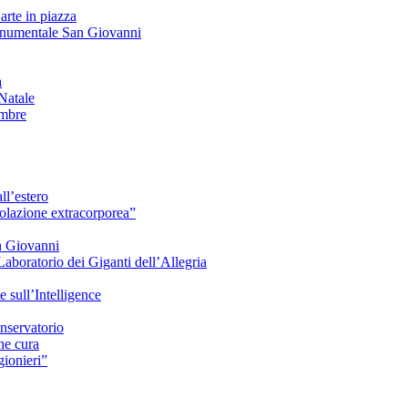
arte in piazza
onumentale San Giovanni
à
Natale
embre
ll’estero
azione extracorporea”
n Giovanni
Laboratorio dei Giganti dell’Allegria
sull’Intelligence
nservatorio
he cura
ionieri”