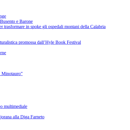
ange
 Busento e Barone
 trasformare in spoke gli ospedali montani della Calabria
turalistica promossa dall’Hyle Book Festival
rne
l Minotauro”
eo multimediale
rana alla Diga Farneto