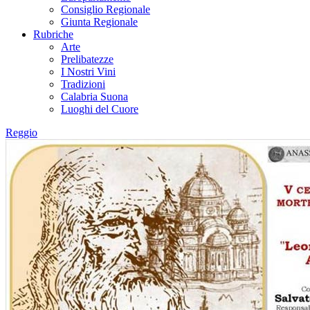
Consiglio Regionale
Giunta Regionale
Rubriche
Arte
Prelibatezze
I Nostri Vini
Tradizioni
Calabria Suona
Luoghi del Cuore
Reggio