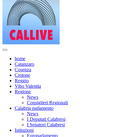
home
Catanzaro
Cosenza
Crotone
Reggio
Vibo Valentia
Regione
News
Consiglieri Regionali
Calabria parlamento
News
I Deputati Calabresi
I Senatori Calabresi
Istituzioni
Europarlamento