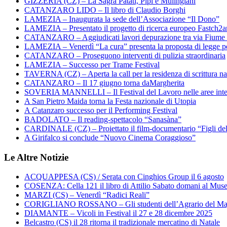
GIZZERIA (CZ) – La Sagra Patati, Pipi e Mulingiani
CATANZARO LIDO – Il libro di Claudio Borghi
LAMEZIA – Inaugurata la sede dell’Associazione “Il Dono”
LAMEZIA – Presentato il progetto di ricerca europeo Fastch2
CATANZARO – Aggiudicati lavori depurazione tra via Fiume
LAMEZIA – Venerdì “La cura” presenta la proposta di legge per
CATANZARO – Proseguono interventi di pulizia straordinaria
LAMEZIA – Successo per Trame Festival
TAVERNA (CZ) – Aperta la call per la residenza di scrittura na
CATANZARO – Il 17 giugno torna daMargherita
SOVERIA MANNELLI – Il Festival del Lavoro nelle aree inte
A San Pietro Maida torna la Festa nazionale di Utopia
A Catanzaro successo per il Performing Festival
BADOLATO – Il reading-spettacolo “Sanasàna”
CARDINALE (CZ) – Proiettato il film-documentario “Figli de
A Girifalco si conclude “Nuovo Cinema Coraggioso”
Le Altre Notizie
ACQUAPPESA (CS) / Serata con Cinghios Group il 6 agosto
COSENZA: Cella 121 il libro di Attilio Sabato domani al Mus
MARZI (CS) – Venerdì “Radici Reali”
CORIGLIANO ROSSANO – Gli studenti dell’Agrario del Majo
DIAMANTE – Vicoli in Festival il 27 e 28 dicembre 2025
Belcastro (CS) il 28 ritorna il tradizionale mercatino di Natale