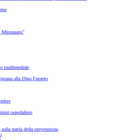
rne
l Minotauro”
eo multimediale
rana alla Diga Farneto
embre
ioni ospedaliere
lla tutela della prevenzione
o