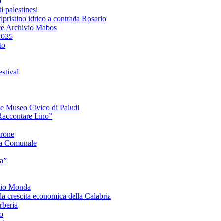
l
i palestinesi
ipristino idrico a contrada Rosario
te Archivio Mabos
2025
to
stival
e e Museo Civico di Paludi
Raccontare Lino”
orone
a Comunale
ia”
onio Monda
la crescita economica della Calabria
beria
co