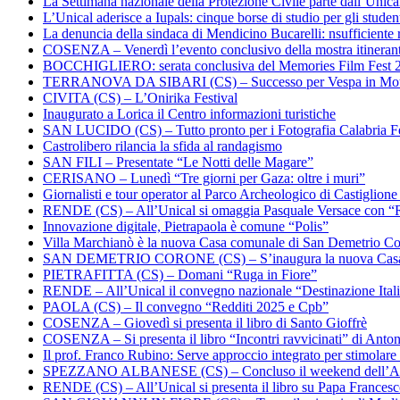
La Settimana nazionale della Protezione Civile parte dall’Unica
L’Unical aderisce a Iupals: cinque borse di studio per gli student
La denuncia della sindaca di Mendicino Bucarelli: nsufficiente r
COSENZA – Venerdì l’evento conclusivo della mostra itineran
BOCCHIGLIERO: serata conclusiva del Memories Film Fest 
TERRANOVA DA SIBARI (CS) – Successo per Vespa in Mo
CIVITA (CS) – L’Onirika Festival
Inaugurato a Lorica il Centro informazioni turistiche
SAN LUCIDO (CS) – Tutto pronto per i Fotografia Calabria Fe
Castrolibero rilancia la sfida al randagismo
SAN FILI – Presentate “Le Notti delle Magare”
CERISANO – Lunedì “Tre giorni per Gaza: oltre i muri”
Giornalisti e tour operator al Parco Archeologico di Castiglion
RENDE (CS) – All’Unical si omaggia Pasquale Versace con “
Innovazione digitale, Pietrapaola è comune “Polis”
Villa Marchianò è la nuova Casa comunale di San Demetrio C
SAN DEMETRIO CORONE (CS) – S’inaugura la nuova Cas
PIETRAFITTA (CS) – Domani “Ruga in Fiore”
RENDE – All’Unical il convegno nazionale “Destinazione Ital
PAOLA (CS) – Il convegno “Redditi 2025 e Cpb”
COSENZA – Giovedì si presenta il libro di Santo Gioffrè
COSENZA – Si presenta il libro “Incontri ravvicinati” di Ant
Il prof. Franco Rubino: Serve approccio integrato per stimolare 
SPEZZANO ALBANESE (CS) – Concluso il weekend dell’Ar
RENDE (CS) – All’Unical si presenta il libro su Papa Frances