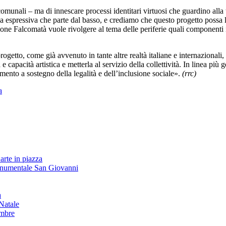
comunali – ma di innescare processi identitari virtuosi che guardino alla
espressiva che parte dal basso, e crediamo che questo progetto possa liber
zione Falcomatà vuole rivolgere al tema delle periferie quali componenti 
tto, come già avvenuto in tante altre realtà italiane e internazionali, p
e capacità artistica e metterla al servizio della collettività. In linea p
umento a sostegno della legalità e dell’inclusione sociale».
(rrc)
a
arte in piazza
onumentale San Giovanni
à
Natale
embre