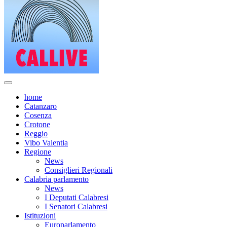
home
Catanzaro
Cosenza
Crotone
Reggio
Vibo Valentia
Regione
News
Consiglieri Regionali
Calabria parlamento
News
I Deputati Calabresi
I Senatori Calabresi
Istituzioni
Europarlamento