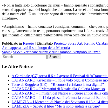
«Non si tratta solo di colorare dei muri – hanno spiegato i consiglieri 
senso d’appartenenza dei luoghi che abitiamo. La street art è una forma 
della nostra città. È un ulteriore segno di attenzione che l’amministra
cittadino».
«Auspichiamo – hanno concluso i consiglieri comunali – che questo proge
che singolarmente o in team, potranno esprimere tutta la loro creatività 
qualificante di cittadinanza partecipativa attiva oltre che un nuovo str
Pubblicato in
Reggio
|
Etichettato
Progetto Spray Art
,
Reggio Calabri
Navigazione
Acquappesa avrà il suo luogo della Memoria
Sapia (M5S): Verificare quanti e quali tamponi vengono utilizzati
articoli
Le Altre Notizie
A Cardinale (CZ) torna il 6 e 7 agosto il Festival di ‘nTramenti: 
CATANZARO: Graecalis – il folle volo oggi al Complesso m
Torre di Ruggiero (CZ) – “Riconosci cristiano la tua dignità”
CATANZARO – I Mercatini di Natale alla Galleria Mancuso
CATANZARO – I misteri del Natale e il cuore antico della citt
CATANZARO – Il 14 da piazza Prefettura la corsa dei Babbo 
LAMEZIA – I Mercatini di Natale del Savutano il 13 e 14 dic
LAMEZIA – Sabato il libro “Me la sono andata a cercare”