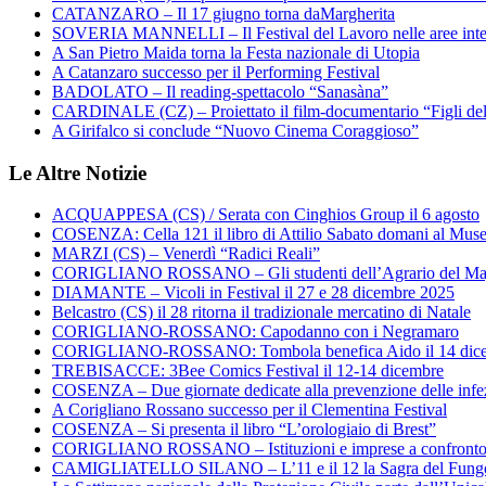
CATANZARO – Il 17 giugno torna daMargherita
SOVERIA MANNELLI – Il Festival del Lavoro nelle aree inte
A San Pietro Maida torna la Festa nazionale di Utopia
A Catanzaro successo per il Performing Festival
BADOLATO – Il reading-spettacolo “Sanasàna”
CARDINALE (CZ) – Proiettato il film-documentario “Figli de
A Girifalco si conclude “Nuovo Cinema Coraggioso”
Le Altre Notizie
ACQUAPPESA (CS) / Serata con Cinghios Group il 6 agosto
COSENZA: Cella 121 il libro di Attilio Sabato domani al Mus
MARZI (CS) – Venerdì “Radici Reali”
CORIGLIANO ROSSANO – Gli studenti dell’Agrario del Majo
DIAMANTE – Vicoli in Festival il 27 e 28 dicembre 2025
Belcastro (CS) il 28 ritorna il tradizionale mercatino di Natale
CORIGLIANO-ROSSANO: Capodanno con i Negramaro
CORIGLIANO-ROSSANO: Tombola benefica Aido il 14 dic
TREBISACCE: 3Bee Comics Festival il 12-14 dicembre
COSENZA – Due giornate dedicate alla prevenzione delle infez
A Corigliano Rossano successo per il Clementina Festival
COSENZA – Si presenta il libro “L’orologiaio di Brest”
CORIGLIANO ROSSANO – Istituzioni e imprese a confronto su
CAMIGLIATELLO SILANO – L’11 e il 12 la Sagra del Fung