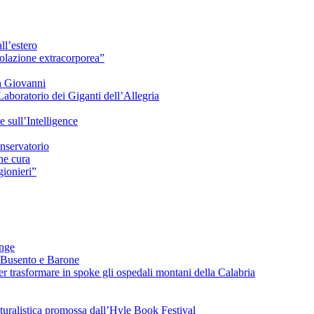
ll’estero
azione extracorporea”
n Giovanni
Laboratorio dei Giganti dell’Allegria
sull’Intelligence
nservatorio
he cura
ionieri”
ange
 Busento e Barone
 trasformare in spoke gli ospedali montani della Calabria
turalistica promossa dall’Hyle Book Festival