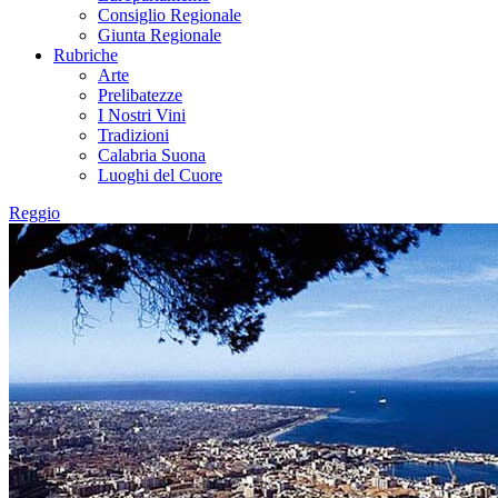
Consiglio Regionale
Giunta Regionale
Rubriche
Arte
Prelibatezze
I Nostri Vini
Tradizioni
Calabria Suona
Luoghi del Cuore
Reggio