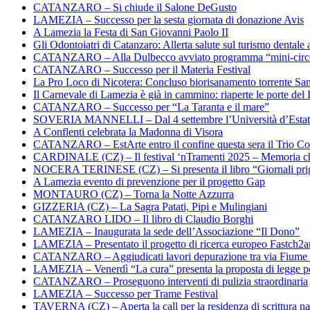
CATANZARO – Si chiude il Salone DeGusto
LAMEZIA – Successo per la sesta giornata di donazione Avis
A Lamezia la Festa di San Giovanni Paolo II
Gli Odontoiatri di Catanzaro: Allerta salute sul turismo dentale a
CATANZARO – Alla Dulbecco avviato programma “mini-circol
CATANZARO – Successo per il Materia Festival
La Pro Loco di Nicotera: Concluso biorisanamento torrente Sa
Il Carnevale di Lamezia è già in cammino: riaperte le porte del 
CATANZARO – Successo per “La Taranta e il mare”
SOVERIA MANNELLI – Dal 4 settembre l’Università d’Estate 
A Conflenti celebrata la Madonna di Visora
CATANZARO – EstArte entro il confine questa sera il Trio Co
CARDINALE (CZ) – Il festival ‘nTramenti 2025 – Memoria c
NOCERA TERINESE (CZ) – Si presenta il libro “Giornali prig
A Lamezia evento di prevenzione per il progetto Gap
MONTAURO (CZ) – Torna la Notte Azzurra
GIZZERIA (CZ) – La Sagra Patati, Pipi e Mulingiani
CATANZARO LIDO – Il libro di Claudio Borghi
LAMEZIA – Inaugurata la sede dell’Associazione “Il Dono”
LAMEZIA – Presentato il progetto di ricerca europeo Fastch2
CATANZARO – Aggiudicati lavori depurazione tra via Fiume
LAMEZIA – Venerdì “La cura” presenta la proposta di legge per
CATANZARO – Proseguono interventi di pulizia straordinaria
LAMEZIA – Successo per Trame Festival
TAVERNA (CZ) – Aperta la call per la residenza di scrittura na