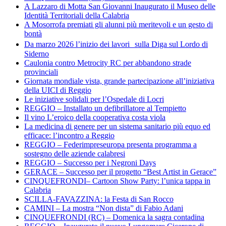
A Lazzaro di Motta San Giovanni Inaugurato il Museo delle
Identità Territoriali della Calabria
A Mosorrofa premiati gli alunni più meritevoli e un gesto di
bontà
Da marzo 2026 l’inizio dei lavori sulla Diga sul Lordo di
Siderno
Caulonia contro Metrocity RC per abbandono strade
provinciali
Giornata mondiale vista, grande partecipazione all’iniziativa
della UICI di Reggio
Le iniziative solidali per l’Ospedale di Locri
REGGIO – Installato un defibrillatore al Tempietto
Il vino L’eroico della cooperativa costa viola
La medicina di genere per un sistema sanitario più equo ed
efficace: l’incontro a Reggio
REGGIO – Federimpreseuropa presenta programma a
sostegno delle aziende calabresi
REGGIO – Successo per i Negroni Days
GERACE – Successo per il progetto “Best Artist in Gerace”
CINQUEFRONDI– Cartoon Show Party: l’unica tappa in
Calabria
SCILLA-FAVAZZINA: la Festa di San Rocco
CAMINI – La mostra “Non dista” di Fabio Adani
CINQUEFRONDI (RC) – Domenica la sagra contadina