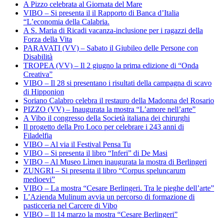
A Pizzo celebrata al Giornata del Mare
VIBO – Si presenta il il Rapporto di Banca d’Italia
“L’economia della Calabria.
A S. Maria di Ricadi vacanza-inclusione per i ragazzi della
Forza della Vita
PARAVATI (VV) – Sabato il Giubileo delle Persone con
Disabilità
TROPEA (VV) – Il 2 giugno la prima edizione di “Onda
Creativa”
VIBO – Il 28 si presentano i risultati della campagna di scavo
di Hipponion
Soriano Calabro celebra il restauro della Madonna del Rosario
PIZZO (VV) – Inaugurata la mostra “L’amore nell’arte”
A Vibo il congresso della Società italiana dei chirurghi
Il progetto della Pro Loco per celebrare i 243 anni di
Filadelfia
VIBO – Al via il Festival Pensa Tu
VIBO – Si presenta il libro “Inferi” di De Masi
VIBO – Al Museo Lìmen inaugurata la mostra di Berlingeri
ZUNGRI – Si presenta il libro “Corpus speluncarum
medioevi”
VIBO – La mostra “Cesare Berlingeri. Tra le pieghe dell’arte”
L’Azienda Mulinum avvia un percorso di formazione di
pasticceria nel Carcere di Vibo
VIBO – Il 14 marzo la mostra “Cesare Berlingeri”