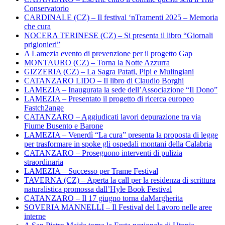
Conservatorio
CARDINALE (CZ) – Il festival ‘nTramenti 2025 – Memoria
che cura
NOCERA TERINESE (CZ) – Si presenta il libro “Giornali
prigionieri”
A Lamezia evento di prevenzione per il progetto Gap
MONTAURO (CZ) – Torna la Notte Azzurra
GIZZERIA (CZ) – La Sagra Patati, Pipi e Mulingiani
CATANZARO LIDO – Il libro di Claudio Borghi
LAMEZIA – Inaugurata la sede dell’Associazione “Il Dono”
LAMEZIA – Presentato il progetto di ricerca europeo
Fastch2ange
CATANZARO – Aggiudicati lavori depurazione tra via
Fiume Busento e Barone
LAMEZIA – Venerdì “La cura” presenta la proposta di legge
per trasformare in spoke gli ospedali montani della Calabria
CATANZARO – Proseguono interventi di pulizia
straordinaria
LAMEZIA – Successo per Trame Festival
TAVERNA (CZ) – Aperta la call per la residenza di scrittura
naturalistica promossa dall’Hyle Book Festival
CATANZARO – Il 17 giugno torna daMargherita
SOVERIA MANNELLI – Il Festival del Lavoro nelle aree
interne