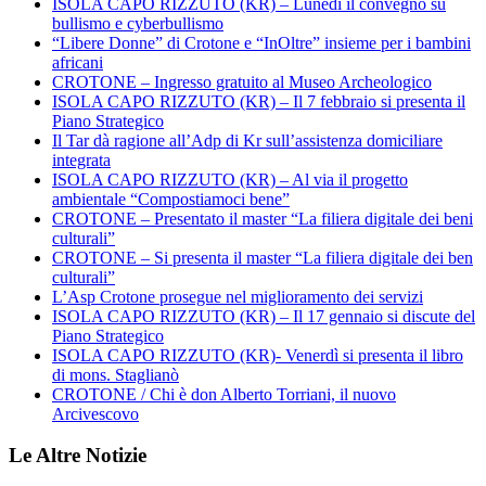
ISOLA CAPO RIZZUTO (KR) – Lunedì il convegno su
bullismo e cyberbullismo
“Libere Donne” di Crotone e “InOltre” insieme per i bambini
africani
CROTONE – Ingresso gratuito al Museo Archeologico
ISOLA CAPO RIZZUTO (KR) – Il 7 febbraio si presenta il
Piano Strategico
Il Tar dà ragione all’Adp di Kr sull’assistenza domiciliare
integrata
ISOLA CAPO RIZZUTO (KR) – Al via il progetto
ambientale “Compostiamoci bene”
CROTONE – Presentato il master “La filiera digitale dei beni
culturali”
CROTONE – Si presenta il master “La filiera digitale dei ben
culturali”
L’Asp Crotone prosegue nel miglioramento dei servizi
ISOLA CAPO RIZZUTO (KR) – Il 17 gennaio si discute del
Piano Strategico
ISOLA CAPO RIZZUTO (KR)- Venerdì si presenta il libro
di mons. Staglianò
CROTONE / Chi è don Alberto Torriani, il nuovo
Arcivescovo
Le Altre Notizie