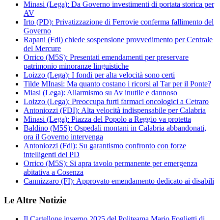
Minasi (Lega): Da Governo investimenti di portata storica per
AV
Irto (PD): Privatizzazione di Ferrovie conferma fallimento del
Governo
Rapani (Fdi) chiede sospensione provvedimento per Centrale
del Mercure
Orrico (M5S): Presentati emendamenti per preservare
patrimonio minoranze linguistiche
Loizzo (Lega): I fondi per alta velocità sono certi
Tilde MInasi: Ma quanto costano i ricorsi al Tar per il Ponte?
Miasi (Lega): Allarmismo su Av inutile e dannoso
Loizzo (Lega): Preoccupa furti farmaci oncologici a Cetraro
Antoniozzi (FDI): Alta velocità indispensabile per Calabria
Minasi (Lega): Piazza del Popolo a Reggio va protetta
Baldino (M5S): Ospedali montani in Calabria abbandonati,
ora il Governo intervenga
Antoniozzi (Fdi): Su garantismo confronto con forze
intelligenti del PD
Orrico (M5S): Si apra tavolo permanente per emergenza
abitativa a Cosenza
Cannizzaro (FI): Approvato emendamento dedicato ai disabili
Le Altre Notizie
Il Cartellone inverno 2025 del Politeama Mario Foglietti di