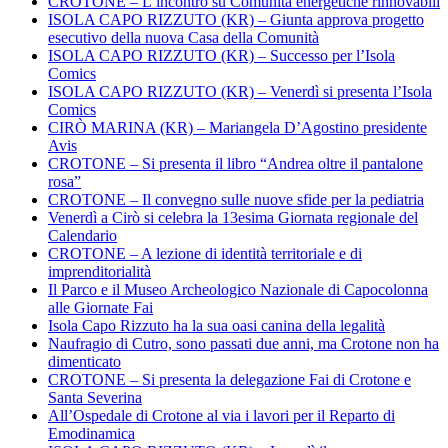
CROTONE – L’incontro su Comunità energetiche rinnovabili
ISOLA CAPO RIZZUTO (KR) – Giunta approva progetto
esecutivo della nuova Casa della Comunità
ISOLA CAPO RIZZUTO (KR) – Successo per l’Isola
Comics
ISOLA CAPO RIZZUTO (KR) – Venerdì si presenta l’Isola
Comics
CIRÒ MARINA (KR) – Mariangela D’Agostino presidente
Avis
CROTONE – Si presenta il libro “Andrea oltre il pantalone
rosa”
CROTONE – Il convegno sulle nuove sfide per la pediatria
Venerdì a Cirò si celebra la 13esima Giornata regionale del
Calendario
CROTONE – A lezione di identità territoriale e di
imprenditorialità
Il Parco e il Museo Archeologico Nazionale di Capocolonna
alle Giornate Fai
Isola Capo Rizzuto ha la sua oasi canina della legalità
Naufragio di Cutro, sono passati due anni, ma Crotone non ha
dimenticato
CROTONE – Si presenta la delegazione Fai di Crotone e
Santa Severina
All’Ospedale di Crotone al via i lavori per il Reparto di
Emodinamica