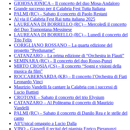
GIOIOSA IONICA – Il concerto del duo Mosa-Andaloro
Grande successo per il Calabria Fest Tutta Italiana
PALMI (RC) – Sabato il concerto di Paolo Restani
Al via il Calabria Fest Rai tutta italiana 2025
LAUREANA DI BORRELLO (RC) – Mercoledì il concerto
del Duo Tramontana-Messinese
LAUREANA DI BORRELLO (RC) – Lunedì il concerto del
Trio Felix
CORIGLIANO ROSSANO – La quarta edizione del
progetto “Perduname”
CATANZARO – La prima edizione di “Orchestra in Flauti”
SEMINARA (RC) – Il concerto del duo Rosso-Punzi
MIRTO CROSIA (CS) – Il concerto “Sogni e visioni della
musica da film”
ROCCABERNARDA (KR) – Il concerto l’Orchestra di Fiati
Leonardo Vinci
Maurizio Vandelli fa cantare la Calabria con i successi di
Lucio Battisti
CROTONE – Sabato il concerto del trio Elysium
CATANZARO – Al Politeama il concerto di Maurizio
Vandelli
PALMI (RC) – Sabato il concerto di Danilo Rea e le stelle del
canto
All’Unical omaggio a Lucio Dalla
VIBO – Giovedì il recital del pianista Enrico Pieranunzi