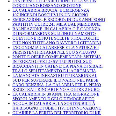
L’INFERNO DELL’ARCO JONICO: LA SS 106
CORIGLIANO ROSSANO-CROTONE
LA CALABRIA BRUCIA, È EMERGENZA
107 INCENDI BOSCHIVI IN UN GIORNO
EMIGRAZIONE, È RECORD: IN DUE ANNI SONO
PARTITI IN OLTRE 241 MILA DAL MERIDIONE
BALNEAZIONE, IN CALABRIA C’È CARENZA
DI INFORMAZIONE SULL’INQUINAMENTO
QUESTIONE RIFIUTI, SCELTE STRATEGICHE
CHE NON TUTELANO DAVVERO I CITTADINI
L’ECONOMIA CALABRESE E LA NATURA E I
PERSISTENTI RITARDI NEL SUO SVILUPPO
PONTE E OPERE COMPLEMENTARI: SISTEMA
INTEGRATO PER LO SVILUPPO DEL SUD
BRACCIANTI IN CATENE: LA PIANA DI SIBARI
TRA LO SFRUTTAMENTO E L’AGROMAFIA
LA MANCATA INFRASTRUTTURAZIONE AL
SUD PER SUPERARE IL DIVARIO NEL PAESE
CARO BENZINA, LA CALABRIA PER IL PIENO
REGISTRATI RINCARI FINO A OLTRE 2 EURO
LA CALABRIA IN 30 ANNI TRA MIGRAZIONE
SPOPOLAMENTO E GELO DEMOGRAFICO
ACQUA IN CALABRIA: LA SOSTENIBILITÀ
HA BISOGNO DI OBIETTIVI DI INNOVAZIONE
GUARIRE LA FERITA DEL TERRITORIO DI KR