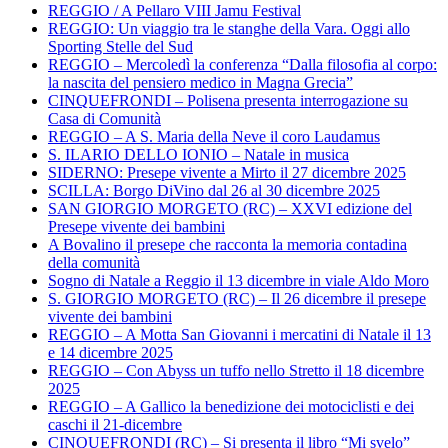
REGGIO / A Pellaro VIII Jamu Festival
REGGIO: Un viaggio tra le stanghe della Vara. Oggi allo
Sporting Stelle del Sud
REGGIO – Mercoledì la conferenza “Dalla filosofia al corpo:
la nascita del pensiero medico in Magna Grecia”
CINQUEFRONDI – Polisena presenta interrogazione su
Casa di Comunità
REGGIO – A S. Maria della Neve il coro Laudamus
S. ILARIO DELLO IONIO – Natale in musica
SIDERNO: Presepe vivente a Mirto il 27 dicembre 2025
SCILLA: Borgo DiVino dal 26 al 30 dicembre 2025
SAN GIORGIO MORGETO (RC) – XXVI edizione del
Presepe vivente dei bambini
A Bovalino il presepe che racconta la memoria contadina
della comunità
Sogno di Natale a Reggio il 13 dicembre in viale Aldo Moro
S. GIORGIO MORGETO (RC) – Il 26 dicembre il presepe
vivente dei bambini
REGGIO – A Motta San Giovanni i mercatini di Natale il 13
e 14 dicembre 2025
REGGIO – Con Abyss un tuffo nello Stretto il 18 dicembre
2025
REGGIO – A Gallico la benedizione dei motociclisti e dei
caschi il 21-dicembre
CINQUEFRONDI (RC) – Si presenta il libro “Mi svelo”