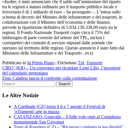
«Inoltre, è stato annunciato che il saldo sull’ammontare del riparto
tra le regioni a statuto ordinario per il trasporto pubblico locale e
ferroviario è di 1 miliardo di euro – ha proseguito –. L’intesa sullo
schema di decreto del Ministro delle infrastrutture e dei trasporti, in
collaborazione con il Ministro dell’economia e delle finanze,
prevede la ripartizione definitiva di 5.034.130.338,00 euro tra le
regioni. Il Fondo Nazionale Trasporti copre circa il 75% del
fabbisogno di parte corrente del settore del TPL, inclusi i
corrispettivi dei contratti di servizio stipulati dalle aziende che
operano sul territorio delle regioni. Questo annuncio è stato fatto dal
Ministero delle Infrastrutture e dei Trasporti».
(rcz)
Pubblicato in
In Primo Piano
|
Etichettato
Tpl
,
Trasporti
Navigazione
CIRO’ (KR) – Un convegno per ricordare Luigi Lilio, l’inventore
del calendario gregoriano
articoli
Ebac Calabria lancia il confronto sulla contrattazione
Le Altre Notizie
A Cardinale (CZ) torna il 6 e 7 agosto il Festival di
‘nTramenti: arte in piazza
CATANZARO: Graecalis – il folle volo oggi al Complesso
monumentale San Giovanni
Torre di Ruggiero (CZ) – “Riconosci cristiano la tua dignità”