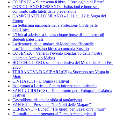
COSENZA – Si presenta il libro “L’orologiaio di Brest”
CORIGLIANO ROSSANO – Istituzioni e imprese a
confronto sulla tutela della prevenzione
CAMIGLIATELLO SILANO – L’11 e il 12 la Sagra del
Fungo
La Settimana nazionale della Protezione Civile parte
dall’Unical
L’Unical aderisce a Iupals: cinque borse di studio per gli
studenti palestinesi
La denuncia della sindaca di Mendicino Bucarelli:
nsufficiente ripristino idrico a contrada Rosario
COSENZA – Venerdì l’evento conclusivo della mostra
itinerante Archivio Mabos
BOCCHIGLIERO: serata conclusiva del Memories Film Fest
2025
TERRANOVA DA SIBARI (CS) – Successo per Vespa in
Moto
CIVITA (CS) – L’Onirika Festival
Inaugurato a Lorica il Centro informazioni turistiche
SAN LUCIDO (CS) – Tutto pronto per i Fotografia Calabria
Festival
Castrolibero rilancia la sfida al randagismo
SAN FILI – Presentate “Le Notti delle Magare”
CERISANO – Lunedì “Tre giorni per Gaza: oltre i muri”
Giornalisti e tour operator al Parco Archeologico di