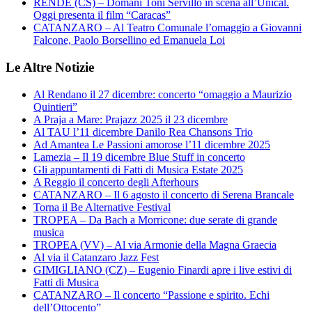
RENDE (CS) – Domani Toni Servillo in scena all’Unical.
Oggi presenta il film “Caracas”
CATANZARO – Al Teatro Comunale l’omaggio a Giovanni
Falcone, Paolo Borsellino ed Emanuela Loi
Le Altre Notizie
Al Rendano il 27 dicembre: concerto “omaggio a Maurizio
Quintieri”
A Praja a Mare: Prajazz 2025 il 23 dicembre
Al TAU l’11 dicembre Danilo Rea Chansons Trio
Ad Amantea Le Passioni amorose l’11 dicembre 2025
Lamezia – Il 19 dicembre Blue Stuff in concerto
Gli appuntamenti di Fatti di Musica Estate 2025
A Reggio il concerto degli Afterhours
CATANZARO – Il 6 agosto il concerto di Serena Brancale
Torna il Be Alternative Festival
TROPEA – Da Bach a Morricone: due serate di grande
musica
TROPEA (VV) – Al via Armonie della Magna Graecia
Al via il Catanzaro Jazz Fest
GIMIGLIANO (CZ) – Eugenio Finardi apre i live estivi di
Fatti di Musica
CATANZARO – Il concerto “Passione e spirito. Echi
dell’Ottocento”