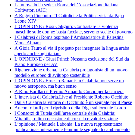
La nuova bella sede a Roma dell’Associazione Italiana
Coltivatori (AIC)
A Reggio l’incontro “I Cattolici e la Politica vista da Papa
Leone XIV”
L’OPINIONE / Rosi Caligiuri: Contrastare la violenza
maschile sulle donne: basta facciate, servono scelte di governo
I Calabresi di Roma ospitano l’Ambasciatrice di Palestina
Mona Abuara
A Gioia Tauro al via il progetto per insegnare la lingua araba
aperto anche agli italiani
L’OPINIONE / Giusi Princi: Nessuna esclusione del Sud da
Piano Europeo per AV
Rigenerazione urbana, la Calabria protagonista di un nuovo
modello europeo di sviluppo sostenibile
L’OPINIONE / Ernesto Rapani: In Calabria non serve un
nuovo aeroporto, ma buon senso
A Rino Barillari il Premio Armando Curcio per la carriera
L’intervista di Calabria.Live al Presidente Roberto Occhiuto
Dalla Calabria la vittoria di Occhiuto è un segnale per il Paese
Ancora ritardi per il ripristino della Diga sul torrente Lordo
I Consorzi di Tutela delll’area centrale della Calabria:
Mirabilia, ottima occasione di crescita e valorizzazione
L’opinione / Manuela Labonia: La nuova rappresentanza
politica quasi interamente femminile segnale di cambiamento