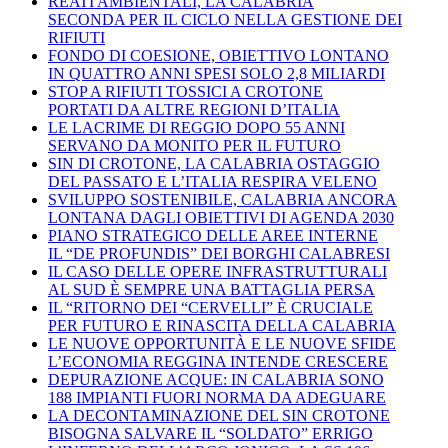
REATI AMBIENTALI, LA CALABRIA
SECONDA PER IL CICLO NELLA GESTIONE DEI
RIFIUTI
FONDO DI COESIONE, OBIETTIVO LONTANO
IN QUATTRO ANNI SPESI SOLO 2,8 MILIARDI
STOP A RIFIUTI TOSSICI A CROTONE
PORTATI DA ALTRE REGIONI D’ITALIA
LE LACRIME DI REGGIO DOPO 55 ANNI
SERVANO DA MONITO PER IL FUTURO
SIN DI CROTONE, LA CALABRIA OSTAGGIO
DEL PASSATO E L’ITALIA RESPIRA VELENO
SVILUPPO SOSTENIBILE, CALABRIA ANCORA
LONTANA DAGLI OBIETTIVI DI AGENDA 2030
PIANO STRATEGICO DELLE AREE INTERNE
IL “DE PROFUNDIS” DEI BORGHI CALABRESI
IL CASO DELLE OPERE INFRASTRUTTURALI
AL SUD È SEMPRE UNA BATTAGLIA PERSA
IL “RITORNO DEI “CERVELLI” È CRUCIALE
PER FUTURO E RINASCITA DELLA CALABRIA
LE NUOVE OPPORTUNITÀ E LE NUOVE SFIDE
L’ECONOMIA REGGINA INTENDE CRESCERE
DEPURAZIONE ACQUE: IN CALABRIA SONO
188 IMPIANTI FUORI NORMA DA ADEGUARE
LA DECONTAMINAZIONE DEL SIN CROTONE
BISOGNA SALVARE IL “SOLDATO” ERRIGO