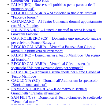
stagione del “Teatro Kids”
PALMI (RC) – Successo di pubblico per la parodia de “I
promessi sposi”
REGGIO CALABRIA – Si avvicina la finale del festival
“Facce da bronzi”
CATANZARO – Al Teatro Comunale domani appuntamento
con Mary Poppins
POLISTENA (RC) – Lunedì e martedì in scena la vita di
Giovanni Falcone
CASTROLIBERO (CS) – Domenica uno spettacolo teatrale
per celebrare Franco Basaglia
REGGIO CALABRIA – Venerdì a Palazzo San Giorgio
arriva “La primavera di Persefone”
PALMI (RC) – Lunedì arriva al teatro Manfroce “Un sogno
ad Istanbul”
REGGIO CALABRIA – Venerdì al Cilea in scena lo
spettacolo “Ma non avevamo detto per sempre?”
PALMI (RC) – Applausi a scena aperta per Remo Girone al
Teatro Manfroce
CAULONIA (RC) – Domani all’Auditorium lo spettacolo
“Storia di una capinera”
LAMEZIA TERME (CZ) – Il 22 marzo in scena al
Grandinetti “L’anatra all’arancia”
SAN FILI (CS) – Domenica al Teatro Gambaro lo spettacolo
“Venuti dal mare”