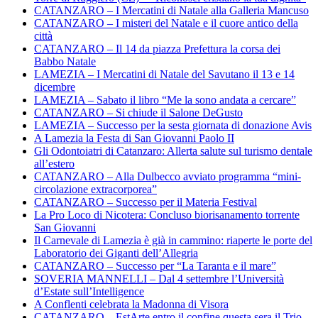
CATANZARO – I Mercatini di Natale alla Galleria Mancuso
CATANZARO – I misteri del Natale e il cuore antico della
città
CATANZARO – Il 14 da piazza Prefettura la corsa dei
Babbo Natale
LAMEZIA – I Mercatini di Natale del Savutano il 13 e 14
dicembre
LAMEZIA – Sabato il libro “Me la sono andata a cercare”
CATANZARO – Si chiude il Salone DeGusto
LAMEZIA – Successo per la sesta giornata di donazione Avis
A Lamezia la Festa di San Giovanni Paolo II
Gli Odontoiatri di Catanzaro: Allerta salute sul turismo dentale
all’estero
CATANZARO – Alla Dulbecco avviato programma “mini-
circolazione extracorporea”
CATANZARO – Successo per il Materia Festival
La Pro Loco di Nicotera: Concluso biorisanamento torrente
San Giovanni
Il Carnevale di Lamezia è già in cammino: riaperte le porte del
Laboratorio dei Giganti dell’Allegria
CATANZARO – Successo per “La Taranta e il mare”
SOVERIA MANNELLI – Dal 4 settembre l’Università
d’Estate sull’Intelligence
A Conflenti celebrata la Madonna di Visora
CATANZARO – EstArte entro il confine questa sera il Trio