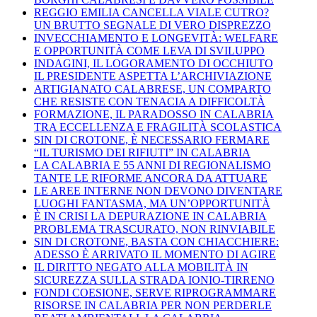
REGGIO EMILIA CANCELLA VIALE CUTRO?
UN BRUTTO SEGNALE DI VERO DISPREZZO
INVECCHIAMENTO E LONGEVITÀ: WELFARE
E OPPORTUNITÀ COME LEVA DI SVILUPPO
INDAGINI, IL LOGORAMENTO DI OCCHIUTO
IL PRESIDENTE ASPETTA L’ARCHIVIAZIONE
ARTIGIANATO CALABRESE, UN COMPARTO
CHE RESISTE CON TENACIA A DIFFICOLTÀ
FORMAZIONE, IL PARADOSSO IN CALABRIA
TRA ECCELLENZA E FRAGILITÀ SCOLASTICA
SIN DI CROTONE, È NECESSARIO FERMARE
“IL TURISMO DEI RIFIUTI” IN CALABRIA
LA CALABRIA E 55 ANNI DI REGIONALISMO
TANTE LE RIFORME ANCORA DA ATTUARE
LE AREE INTERNE NON DEVONO DIVENTARE
LUOGHI FANTASMA, MA UN’OPPORTUNITÀ
È IN CRISI LA DEPURAZIONE IN CALABRIA
PROBLEMA TRASCURATO, NON RINVIABILE
SIN DI CROTONE, BASTA CON CHIACCHIERE:
ADESSO È ARRIVATO IL MOMENTO DI AGIRE
IL DIRITTO NEGATO ALLA MOBILITÀ IN
SICUREZZA SULLA STRADA IONIO-TIRRENO
FONDI COESIONE, SERVE RIPROGRAMMARE
RISORSE IN CALABRIA PER NON PERDERLE