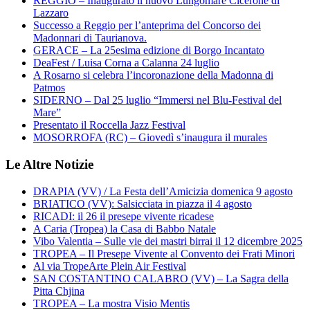
REGGIO – Inaugurato il nuovo Lungomare Cicerone di
Lazzaro
Successo a Reggio per l’anteprima del Concorso dei
Madonnari di Taurianova.
GERACE – La 25esima edizione di Borgo Incantato
DeaFest / Luisa Corna a Calanna 24 luglio
A Rosarno si celebra l’incoronazione della Madonna di
Patmos
SIDERNO – Dal 25 luglio “Immersi nel Blu-Festival del
Mare”
Presentato il Roccella Jazz Festival
MOSORROFA (RC) – Giovedì s’inaugura il murales
Le Altre Notizie
DRAPIA (VV) / La Festa dell’Amicizia domenica 9 agosto
BRIATICO (VV): Salsicciata in piazza il 4 agosto
RICADI: il 26 il presepe vivente ricadese
A Caria (Tropea) la Casa di Babbo Natale
Vibo Valentia – Sulle vie dei mastri birrai il 12 dicembre 2025
TROPEA – Il Presepe Vivente al Convento dei Frati Minori
Al via TropeArte Plein Air Festival
SAN COSTANTINO CALABRO (VV) – La Sagra della
Pitta Chjina
TROPEA – La mostra Visio Mentis