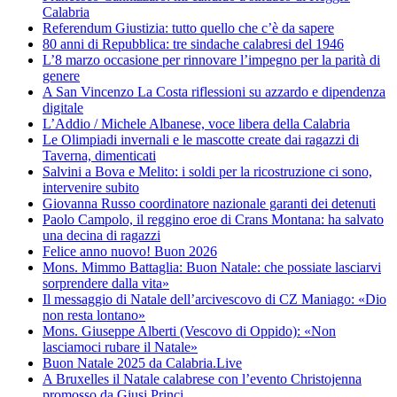
Calabria
Referendum Giustizia: tutto quello che c’è da sapere
80 anni di Repubblica: tre sindache calabresi del 1946
L’8 marzo occasione per rinnovare l’impegno per la parità di
genere
A San Vincenzo La Costa riflessioni su azzardo e dipendenza
digitale
L’Addio / Michele Albanese, voce libera della Calabria
Le Olimpiadi invernali e le mascotte create dai ragazzi di
Taverna, dimenticati
Salvini a Bova e Melito: i soldi per la ricostruzione ci sono,
intervenire subito
Giovanna Russo coordinatore nazionale garanti dei detenuti
Paolo Campolo, il reggino eroe di Crans Montana: ha salvato
una decina di ragazzi
Felice anno nuovo! Buon 2026
Mons. Mimmo Battaglia: Buon Natale: che possiate lasciarvi
sorprendere dalla vita»
Il messaggio di Natale dell’arcivescovo di CZ Maniago: «Dio
non resta lontano»
Mons. Giuseppe Alberti (Vescovo di Oppido): «Non
lasciamoci rubare il Natale»
Buon Natale 2025 da Calabria.Live
A Bruxelles il Natale calabrese con l’evento Christojenna
promosso da Giusi Princi