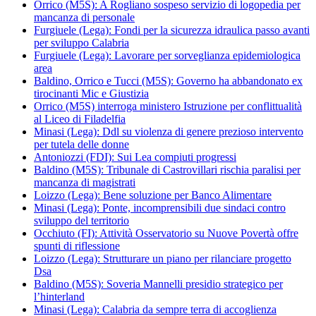
Orrico (M5S): A Rogliano sospeso servizio di logopedia per
mancanza di personale
Furgiuele (Lega): Fondi per la sicurezza idraulica passo avanti
per sviluppo Calabria
Furgiuele (Lega): Lavorare per sorveglianza epidemiologica
area
Baldino, Orrico e Tucci (M5S): Governo ha abbandonato ex
tirocinanti Mic e Giustizia
Orrico (M5S) interroga ministero Istruzione per conflittualità
al Liceo di Filadelfia
Minasi (Lega): Ddl su violenza di genere prezioso intervento
per tutela delle donne
Antoniozzi (FDI): Sui Lea compiuti progressi
Baldino (M5S): Tribunale di Castrovillari rischia paralisi per
mancanza di magistrati
Loizzo (Lega): Bene soluzione per Banco Alimentare
Minasi (Lega): Ponte, incomprensibili due sindaci contro
sviluppo del territorio
Occhiuto (FI): Attività Osservatorio su Nuove Povertà offre
spunti di riflessione
Loizzo (Lega): Strutturare un piano per rilanciare progetto
Dsa
Baldino (M5S): Soveria Mannelli presidio strategico per
l’hinterland
Minasi (Lega): Calabria da sempre terra di accoglienza