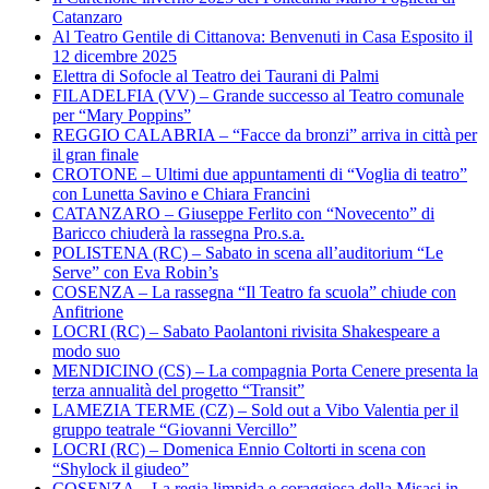
Catanzaro
Al Teatro Gentile di Cittanova: Benvenuti in Casa Esposito il
12 dicembre 2025
Elettra di Sofocle al Teatro dei Taurani di Palmi
FILADELFIA (VV) – Grande successo al Teatro comunale
per “Mary Poppins”
REGGIO CALABRIA – “Facce da bronzi” arriva in città per
il gran finale
CROTONE – Ultimi due appuntamenti di “Voglia di teatro”
con Lunetta Savino e Chiara Francini
CATANZARO – Giuseppe Ferlito con “Novecento” di
Baricco chiuderà la rassegna Pro.s.a.
POLISTENA (RC) – Sabato in scena all’auditorium “Le
Serve” con Eva Robin’s
COSENZA – La rassegna “Il Teatro fa scuola” chiude con
Anfitrione
LOCRI (RC) – Sabato Paolantoni rivisita Shakespeare a
modo suo
MENDICINO (CS) – La compagnia Porta Cenere presenta la
terza annualità del progetto “Transit”
LAMEZIA TERME (CZ) – Sold out a Vibo Valentia per il
gruppo teatrale “Giovanni Vercillo”
LOCRI (RC) – Domenica Ennio Coltorti in scena con
“Shylock il giudeo”
COSENZA – La regia limpida e coraggiosa della Misasi in