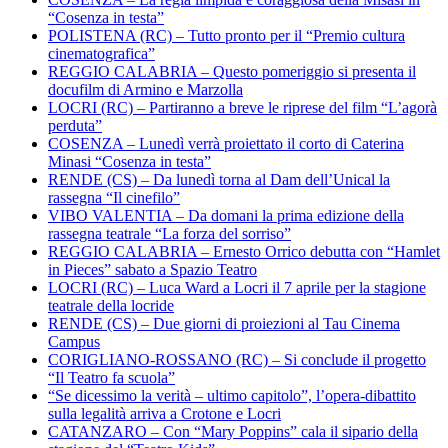
“Cosenza in testa”
POLISTENA (RC) – Tutto pronto per il “Premio cultura
cinematografica”
REGGIO CALABRIA – Questo pomeriggio si presenta il
docufilm di Armino e Marzolla
LOCRI (RC) – Partiranno a breve le riprese del film “L’agorà
perduta”
COSENZA – Lunedì verrà proiettato il corto di Caterina
Minasi “Cosenza in testa”
RENDE (CS) – Da lunedì torna al Dam dell’Unical la
rassegna “Il cinefilo”
VIBO VALENTIA – Da domani la prima edizione della
rassegna teatrale “La forza del sorriso”
REGGIO CALABRIA – Ernesto Orrico debutta con “Hamlet
in Pieces” sabato a Spazio Teatro
LOCRI (RC) – Luca Ward a Locri il 7 aprile per la stagione
teatrale della locride
RENDE (CS) – Due giorni di proiezioni al Tau Cinema
Campus
CORIGLIANO-ROSSANO (RC) – Si conclude il progetto
“Il Teatro fa scuola”
“Se dicessimo la verità – ultimo capitolo”, l’opera-dibattito
sulla legalità arriva a Crotone e Locri
CATANZARO – Con “Mary Poppins” cala il sipario della