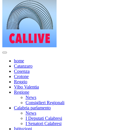
home
Catanzaro
Cosenza
Crotone
Reggio
Vibo Valentia
Regione
News
Consiglieri Regionali
Calabria parlamento
News
I Deputati Calabresi
I Senatori Calabresi
Istituzioni