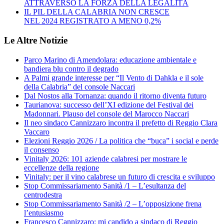
ATTRAVERSO LA FORZA DELLA LEGALITÀ
IL PIL DELLA CALABRIA NON CRESCE
NEL 2024 REGISTRATO A MENO 0,2%
Le Altre Notizie
Parco Marino di Amendolara: educazione ambientale e
bandiera blu contro il degrado
A Palmi grande interesse per “Il Vento di Dahkla e il sole
della Calabria” del console Naccari
Dal Nostos alla Tornanza: quando il ritorno diventa futuro
Taurianova: successo dell’XI edizione del Festival dei
Madonnari. Plauso del console del Marocco Naccari
Il neo sindaco Cannizzaro incontra il prefetto di Reggio Clara
Vaccaro
Elezioni Reggio 2026 / La politica che “buca” i social e perde
il consenso
Vinitaly 2026: 101 aziende calabresi per mostrare le
eccellenze della regione
Vinitaly: per il vino calabrese un futuro di crescita e sviluppo
Stop Commissariamento Sanità /1 – L’esultanza del
centrodestra
Stop Commissariamento Sanità /2 – L’opposizione frena
l’entusiasmo
Francesco Cannizzaro: mi candido a sindaco di Reggio