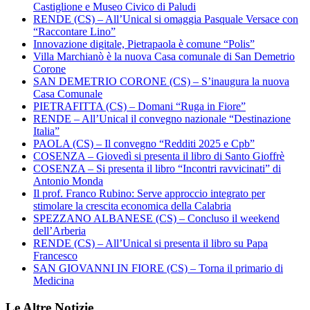
Castiglione e Museo Civico di Paludi
RENDE (CS) – All’Unical si omaggia Pasquale Versace con
“Raccontare Lino”
Innovazione digitale, Pietrapaola è comune “Polis”
Villa Marchianò è la nuova Casa comunale di San Demetrio
Corone
SAN DEMETRIO CORONE (CS) – S’inaugura la nuova
Casa Comunale
PIETRAFITTA (CS) – Domani “Ruga in Fiore”
RENDE – All’Unical il convegno nazionale “Destinazione
Italia”
PAOLA (CS) – Il convegno “Redditi 2025 e Cpb”
COSENZA – Giovedì si presenta il libro di Santo Gioffrè
COSENZA – Si presenta il libro “Incontri ravvicinati” di
Antonio Monda
Il prof. Franco Rubino: Serve approccio integrato per
stimolare la crescita economica della Calabria
SPEZZANO ALBANESE (CS) – Concluso il weekend
dell’Arberia
RENDE (CS) – All’Unical si presenta il libro su Papa
Francesco
SAN GIOVANNI IN FIORE (CS) – Torna il primario di
Medicina
Le Altre Notizie