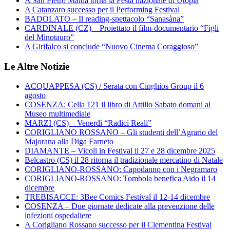
A San Pietro Maida torna la Festa nazionale di Utopia
A Catanzaro successo per il Performing Festival
BADOLATO – Il reading-spettacolo “Sanasàna”
CARDINALE (CZ) – Proiettato il film-documentario “Figli
del Minotauro”
A Girifalco si conclude “Nuovo Cinema Coraggioso”
Le Altre Notizie
ACQUAPPESA (CS) / Serata con Cinghios Group il 6
agosto
COSENZA: Cella 121 il libro di Attilio Sabato domani al
Museo multimediale
MARZI (CS) – Venerdì “Radici Reali”
CORIGLIANO ROSSANO – Gli studenti dell’Agrario del
Majorana alla Diga Farneto
DIAMANTE – Vicoli in Festival il 27 e 28 dicembre 2025
Belcastro (CS) il 28 ritorna il tradizionale mercatino di Natale
CORIGLIANO-ROSSANO: Capodanno con i Negramaro
CORIGLIANO-ROSSANO: Tombola benefica Aido il 14
dicembre
TREBISACCE: 3Bee Comics Festival il 12-14 dicembre
COSENZA – Due giornate dedicate alla prevenzione delle
infezioni ospedaliere
A Corigliano Rossano successo per il Clementina Festival