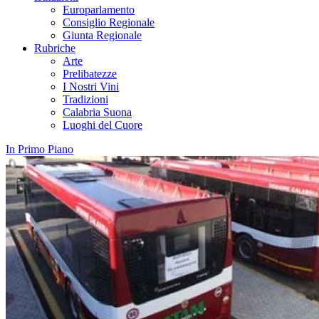
Europarlamento
Consiglio Regionale
Giunta Regionale
Rubriche
Arte
Prelibatezze
I Nostri Vini
Tradizioni
Calabria Suona
Luoghi del Cuore
In Primo Piano