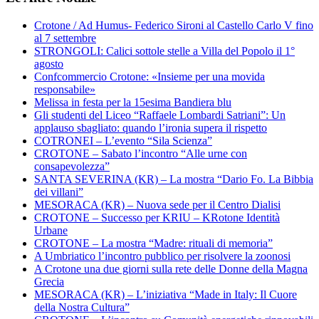
Crotone / Ad Humus- Federico Sironi al Castello Carlo V fino
al 7 settembre
STRONGOLI: Calici sottole stelle a Villa del Popolo il 1°
agosto
Confcommercio Crotone: «Insieme per una movida
responsabile»
Melissa in festa per la 15esima Bandiera blu
Gli studenti del Liceo “Raffaele Lombardi Satriani”: Un
applauso sbagliato: quando l’ironia supera il rispetto
COTRONEI – L’evento “Sila Scienza”
CROTONE – Sabato l’incontro “Alle urne con
consapevolezza”
SANTA SEVERINA (KR) – La mostra “Dario Fo. La Bibbia
dei villani”
MESORACA (KR) – Nuova sede per il Centro Dialisi
CROTONE – Successo per KRIU – KRotone Identità
Urbane
CROTONE – La mostra “Madre: rituali di memoria”
A Umbriatico l’incontro pubblico per risolvere la zoonosi
A Crotone una due giorni sulla rete delle Donne della Magna
Grecia
MESORACA (KR) – L’iniziativa “Made in Italy: Il Cuore
della Nostra Cultura”