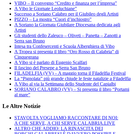
VIBO – Il convegno “Credito e finanza per l’impresa”
A Vibo le Giornate Leoluchiane”
Successo a Soriano Calabro per il Giubileo degli Artisti
PIZZO – La mostra “Cuori d’inchiostro”
A Soriano la Giornata Giubilare Diocesana dedicata agli
Artisti
Gli studenti dello Zaleuco – Oliveti – Panetta – Zanotti a
Serra san Bruno
Intesa tra Confesercenti e Scuola Alberghiera di Vibo
A Tropea si presenta il libro “Oro Rosso di Calabria” di
Cinquegrana
A Vibo si è parlato di Eugenio Scalfari
Il fascino del Presepe a Serra San Bruno
FILADELFIA (VV) – A maggio torna il Filadelfia Festival
La “Pignolata” più grande chiude le feste natalizie a Filadelfia
A Vibo al via la Settimana dello Studente del Capialbi
SORIANO CALABRO (VV) – Si presenta il libro “Portami
al mare”
Le Altre Notizie
STAVOLTA VOGLIAMO RACCONTARE DI NOI:
A CHE SERVE, A CHI SERVE CALABRIA.LIVE
ALTRO CHE ADDIO: LA RINASCITA DEI
BORGHI CALABRESI È DAVVERO POSSIBILE