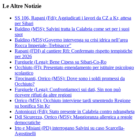
Le Altre Notizie
SS 106, Rapani (Fdi): Aggiudicati i lavori da CZ a Kr, attesa
per Sibari
Baldino (M5S): Salvini tratta la Calabria come set per i suoi
spot
Baldino (M5S):Governo intervenga su crisi idrica nell’area
Rocca Imperiale–Trebisacce”
Rapani (FDI) al cantiere Rfi: Confermato rispetto tempistiche
per 2026
Furgiuele (Lega): Bene Cipess su Sibari-Co-Ro
Occhiuto (FI): Presentato emendamento per istituire psicologo
scolastico
Tirocinanti, Orrico (M5S): Dove sono i soldi promessi da
Occhiuto?
Furgiuele (Lega): Confrontiamoci sui dati, Sin non può
ricevere rifiuti da altre regioni
Orrico (M5S): Occhiuto interviene tardi smentendo Regione
su bonifica Sin Kr
Antoniozzi (Fdi): Stato presente in Calabria contro ndrangheta
Ddl Sicurezza, Orrico (M5S): Maggioranza allergica a regole
democratiche
Irto e Misiani (PD) interrogano Salvini su caso Scarcella-
Agostinelli