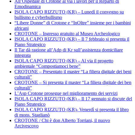
All’Ospedale di Crotone al via i lavori per il Reparto di
Emodinamica
ISOLA CAPO RIZZUTO (KR) – Lunedì il convegno su
bullismo e cyberbullismo
“Libere Donne” di Crotone e “InOltre” insieme per i bambini
africani
CROTONE – Ingresso gratuito al Museo Archeologico
ISOLA CAPO RIZZUTO (KR) – Il 7 febbraio si presenta il
Piano Strategico
Il Tar dà ragione all’Adp di Kr sull’assistenza domiciliare
integrata
ISOLA CAPO RIZZUTO (KR) – Al via il progetto
ambientale “Compostiamoci bene”
CROTONE – Presentato il master “La filiera digitale dei beni
culturali”
CROTONE – Si presenta il master “La filiera digitale dei ben
culturali”
L’Asp Crotone prosegue nel miglioramento dei servizi
ISOLA CAPO RIZZUTO (KR) – Il 17 gennaio si discute del
Piano Strategico
ISOLA CAPO RIZZUTO (KR)- Venerdì si presenta il libro
di mons. Staglianò
CROTONE / Chi è don Alberto Torriani, il nuovo
Arcivescovo