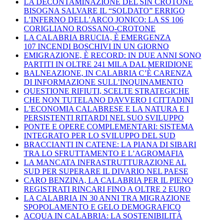
LA DECONTAMINAZIONE DEL SIN CROTONE
BISOGNA SALVARE IL “SOLDATO” ERRIGO
L’INFERNO DELL’ARCO JONICO: LA SS 106
CORIGLIANO ROSSANO-CROTONE
LA CALABRIA BRUCIA, È EMERGENZA
107 INCENDI BOSCHIVI IN UN GIORNO
EMIGRAZIONE, È RECORD: IN DUE ANNI SONO
PARTITI IN OLTRE 241 MILA DAL MERIDIONE
BALNEAZIONE, IN CALABRIA C’È CARENZA
DI INFORMAZIONE SULL’INQUINAMENTO
QUESTIONE RIFIUTI, SCELTE STRATEGICHE
CHE NON TUTELANO DAVVERO I CITTADINI
L’ECONOMIA CALABRESE E LA NATURA E I
PERSISTENTI RITARDI NEL SUO SVILUPPO
PONTE E OPERE COMPLEMENTARI: SISTEMA
INTEGRATO PER LO SVILUPPO DEL SUD
BRACCIANTI IN CATENE: LA PIANA DI SIBARI
TRA LO SFRUTTAMENTO E L’AGROMAFIA
LA MANCATA INFRASTRUTTURAZIONE AL
SUD PER SUPERARE IL DIVARIO NEL PAESE
CARO BENZINA, LA CALABRIA PER IL PIENO
REGISTRATI RINCARI FINO A OLTRE 2 EURO
LA CALABRIA IN 30 ANNI TRA MIGRAZIONE
SPOPOLAMENTO E GELO DEMOGRAFICO
ACQUA IN CALABRIA: LA SOSTENIBILITÀ