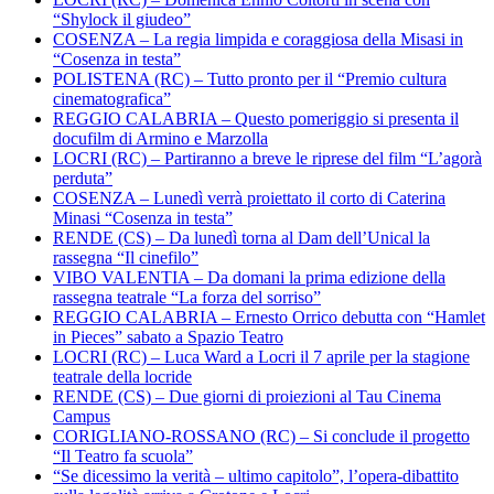
“Shylock il giudeo”
COSENZA – La regia limpida e coraggiosa della Misasi in
“Cosenza in testa”
POLISTENA (RC) – Tutto pronto per il “Premio cultura
cinematografica”
REGGIO CALABRIA – Questo pomeriggio si presenta il
docufilm di Armino e Marzolla
LOCRI (RC) – Partiranno a breve le riprese del film “L’agorà
perduta”
COSENZA – Lunedì verrà proiettato il corto di Caterina
Minasi “Cosenza in testa”
RENDE (CS) – Da lunedì torna al Dam dell’Unical la
rassegna “Il cinefilo”
VIBO VALENTIA – Da domani la prima edizione della
rassegna teatrale “La forza del sorriso”
REGGIO CALABRIA – Ernesto Orrico debutta con “Hamlet
in Pieces” sabato a Spazio Teatro
LOCRI (RC) – Luca Ward a Locri il 7 aprile per la stagione
teatrale della locride
RENDE (CS) – Due giorni di proiezioni al Tau Cinema
Campus
CORIGLIANO-ROSSANO (RC) – Si conclude il progetto
“Il Teatro fa scuola”
“Se dicessimo la verità – ultimo capitolo”, l’opera-dibattito