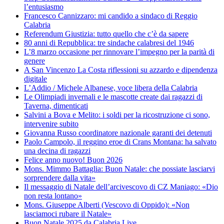
l’entusiasmo
Francesco Cannizzaro: mi candido a sindaco di Reggio
Calabria
Referendum Giustizia: tutto quello che c’è da sapere
80 anni di Repubblica: tre sindache calabresi del 1946
L’8 marzo occasione per rinnovare l’impegno per la parità di
genere
A San Vincenzo La Costa riflessioni su azzardo e dipendenza
digitale
L’Addio / Michele Albanese, voce libera della Calabria
Le Olimpiadi invernali e le mascotte create dai ragazzi di
Taverna, dimenticati
Salvini a Bova e Melito: i soldi per la ricostruzione ci sono,
intervenire subito
Giovanna Russo coordinatore nazionale garanti dei detenuti
Paolo Campolo, il reggino eroe di Crans Montana: ha salvato
una decina di ragazzi
Felice anno nuovo! Buon 2026
Mons. Mimmo Battaglia: Buon Natale: che possiate lasciarvi
sorprendere dalla vita»
Il messaggio di Natale dell’arcivescovo di CZ Maniago: «Dio
non resta lontano»
Mons. Giuseppe Alberti (Vescovo di Oppido): «Non
lasciamoci rubare il Natale»
Buon Natale 2025 da Calabria.Live