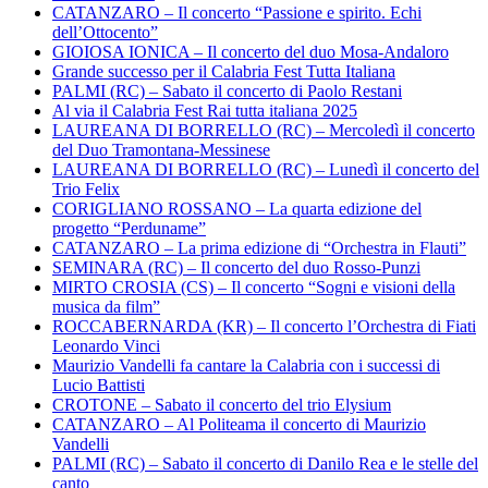
CATANZARO – Il concerto “Passione e spirito. Echi
dell’Ottocento”
GIOIOSA IONICA – Il concerto del duo Mosa-Andaloro
Grande successo per il Calabria Fest Tutta Italiana
PALMI (RC) – Sabato il concerto di Paolo Restani
Al via il Calabria Fest Rai tutta italiana 2025
LAUREANA DI BORRELLO (RC) – Mercoledì il concerto
del Duo Tramontana-Messinese
LAUREANA DI BORRELLO (RC) – Lunedì il concerto del
Trio Felix
CORIGLIANO ROSSANO – La quarta edizione del
progetto “Perduname”
CATANZARO – La prima edizione di “Orchestra in Flauti”
SEMINARA (RC) – Il concerto del duo Rosso-Punzi
MIRTO CROSIA (CS) – Il concerto “Sogni e visioni della
musica da film”
ROCCABERNARDA (KR) – Il concerto l’Orchestra di Fiati
Leonardo Vinci
Maurizio Vandelli fa cantare la Calabria con i successi di
Lucio Battisti
CROTONE – Sabato il concerto del trio Elysium
CATANZARO – Al Politeama il concerto di Maurizio
Vandelli
PALMI (RC) – Sabato il concerto di Danilo Rea e le stelle del
canto