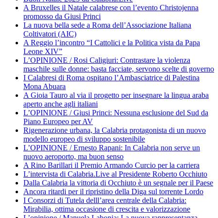
A Bruxelles il Natale calabrese con l’evento Christojenna
promosso da Giusi Princi
La nuova bella sede a Roma dell’Associazione Italiana
Coltivatori (AIC)
A Reggio l’incontro “I Cattolici e la Politica vista da Papa
Leone XIV”
L’OPINIONE / Rosi Caligiuri: Contrastare la violenza
maschile sulle donne: basta facciate, servono scelte di governo
I Calabresi di Roma ospitano l’Ambasciatrice di Palestina
Mona Abuara
A Gioia Tauro al via il progetto per insegnare la lingua araba
aperto anche agli italiani
L’OPINIONE / Giusi Princi: Nessuna esclusione del Sud da
Piano Europeo per AV
Rigenerazione urbana, la Calabria protagonista di un nuovo
modello europeo di sviluppo sostenibile
L’OPINIONE / Ernesto Rapani: In Calabria non serve un
nuovo aeroporto, ma buon senso
A Rino Barillari il Premio Armando Curcio per la carriera
L’intervista di Calabria.Live al Presidente Roberto Occhiuto
Dalla Calabria la vittoria di Occhiuto è un segnale per il Paese
Ancora ritardi per il ripristino della Diga sul torrente Lordo
I Consorzi di Tutela delll’area centrale della Calabria:
Mirabilia, ottima occasione di crescita e valorizzazione
L’opinione / Manuela Labonia: La nuova rappresentanza