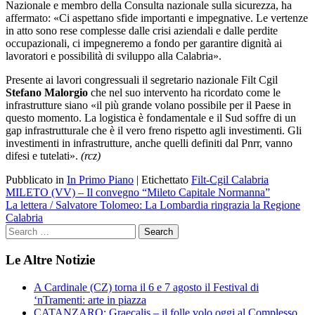
Nazionale e membro della Consulta nazionale sulla sicurezza, ha
affermato: «Ci aspettano sfide importanti e impegnative. Le vertenze
in atto sono rese complesse dalle crisi aziendali e dalle perdite
occupazionali, ci impegneremo a fondo per garantire dignità ai
lavoratori e possibilità di sviluppo alla Calabria».
Presente ai lavori congressuali il segretario nazionale Filt Cgil
Stefano Malorgio
che nel suo intervento ha ricordato come le
infrastrutture siano «il più grande volano possibile per il Paese in
questo momento. La logistica è fondamentale e il Sud soffre di un
gap infrastrutturale che è il vero freno rispetto agli investimenti. Gli
investimenti in infrastrutture, anche quelli definiti dal Pnrr, vanno
difesi e tutelati».
(rcz)
Pubblicato in
In Primo Piano
|
Etichettato
Filt-Cgil Calabria
Navigazione
MILETO (VV) – Il convegno “Mileto Capitale Normanna”
La lettera / Salvatore Tolomeo: La Lombardia ringrazia la Regione
articoli
Calabria
Le Altre Notizie
A Cardinale (CZ) torna il 6 e 7 agosto il Festival di
‘nTramenti: arte in piazza
CATANZARO: Graecalis – il folle volo oggi al Complesso