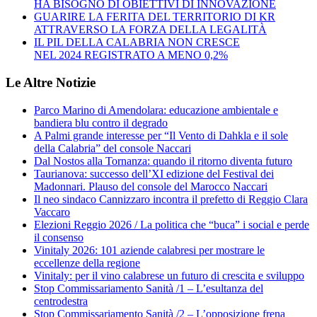
HA BISOGNO DI OBIETTIVI DI INNOVAZIONE
GUARIRE LA FERITA DEL TERRITORIO DI KR
ATTRAVERSO LA FORZA DELLA LEGALITÀ
IL PIL DELLA CALABRIA NON CRESCE
NEL 2024 REGISTRATO A MENO 0,2%
Le Altre Notizie
Parco Marino di Amendolara: educazione ambientale e
bandiera blu contro il degrado
A Palmi grande interesse per “Il Vento di Dahkla e il sole
della Calabria” del console Naccari
Dal Nostos alla Tornanza: quando il ritorno diventa futuro
Taurianova: successo dell’XI edizione del Festival dei
Madonnari. Plauso del console del Marocco Naccari
Il neo sindaco Cannizzaro incontra il prefetto di Reggio Clara
Vaccaro
Elezioni Reggio 2026 / La politica che “buca” i social e perde
il consenso
Vinitaly 2026: 101 aziende calabresi per mostrare le
eccellenze della regione
Vinitaly: per il vino calabrese un futuro di crescita e sviluppo
Stop Commissariamento Sanità /1 – L’esultanza del
centrodestra
Stop Commissariamento Sanità /2 – L’opposizione frena