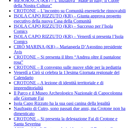
MESORACA (KR) – L’iniziativa “Made in Italy: Il Cuore
della Nostra Cultura”
CROTONE – L’incontro su Comunità energetiche rinnovabili
ISOLA CAPO RIZZUTO (KR) – Giunta approva progetto
esecutivo della nuova Casa della Comunità
ISOLA CAPO RIZZUTO (KR) – Successo per l’Isola
Comics
ISOLA CAPO RIZZUTO (KR) – Venerdì si presenta l’Isola
Comics
CIRÒ MARINA (KR) – Mariangela D’Agostino presidente
Avis
CROTONE – Si presenta il libro “Andrea oltre il pantalone
rosa”
CROTONE – Il convegno sulle nuove sfide per la pediatria
Venerdì a Cirò si celebra la 13esima Giornata regionale del
Calendario
CROTONE – A lezione di identità territoriale e di
imprenditorialità
Il Parco e il Museo Archeologico Nazionale di Capocolonna
alle Giornate Fai
Isola Capo Rizzuto ha la sua oasi canina della legalità
Naufragio di Cutro, sono passati due anni, ma Crotone non ha
dimenticato
CROTONE – Si presenta la delegazione Fai di Crotone e
Santa Severina