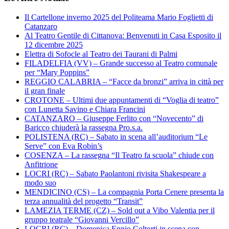
Il Cartellone inverno 2025 del Politeama Mario Foglietti di
Catanzaro
Al Teatro Gentile di Cittanova: Benvenuti in Casa Esposito il
12 dicembre 2025
Elettra di Sofocle al Teatro dei Taurani di Palmi
FILADELFIA (VV) – Grande successo al Teatro comunale
per “Mary Poppins”
REGGIO CALABRIA – “Facce da bronzi” arriva in città per
il gran finale
CROTONE – Ultimi due appuntamenti di “Voglia di teatro”
con Lunetta Savino e Chiara Francini
CATANZARO – Giuseppe Ferlito con “Novecento” di
Baricco chiuderà la rassegna Pro.s.a.
POLISTENA (RC) – Sabato in scena all’auditorium “Le
Serve” con Eva Robin’s
COSENZA – La rassegna “Il Teatro fa scuola” chiude con
Anfitrione
LOCRI (RC) – Sabato Paolantoni rivisita Shakespeare a
modo suo
MENDICINO (CS) – La compagnia Porta Cenere presenta la
terza annualità del progetto “Transit”
LAMEZIA TERME (CZ) – Sold out a Vibo Valentia per il
gruppo teatrale “Giovanni Vercillo”
LOCRI (RC) – Domenica Ennio Coltorti in scena con