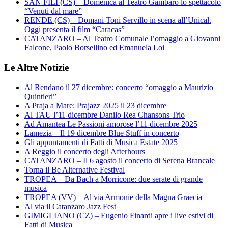
SAN FILI (CS) – Domenica al Teatro Gambaro lo spettacolo
“Venuti dal mare”
RENDE (CS) – Domani Toni Servillo in scena all’Unical.
Oggi presenta il film “Caracas”
CATANZARO – Al Teatro Comunale l’omaggio a Giovanni
Falcone, Paolo Borsellino ed Emanuela Loi
Le Altre Notizie
Al Rendano il 27 dicembre: concerto “omaggio a Maurizio
Quintieri”
A Praja a Mare: Prajazz 2025 il 23 dicembre
Al TAU l’11 dicembre Danilo Rea Chansons Trio
Ad Amantea Le Passioni amorose l’11 dicembre 2025
Lamezia – Il 19 dicembre Blue Stuff in concerto
Gli appuntamenti di Fatti di Musica Estate 2025
A Reggio il concerto degli Afterhours
CATANZARO – Il 6 agosto il concerto di Serena Brancale
Torna il Be Alternative Festival
TROPEA – Da Bach a Morricone: due serate di grande
musica
TROPEA (VV) – Al via Armonie della Magna Graecia
Al via il Catanzaro Jazz Fest
GIMIGLIANO (CZ) – Eugenio Finardi apre i live estivi di
Fatti di Musica