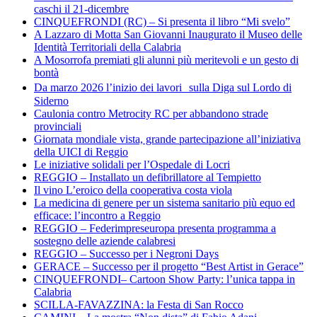
caschi il 21-dicembre
CINQUEFRONDI (RC) – Si presenta il libro “Mi svelo”
A Lazzaro di Motta San Giovanni Inaugurato il Museo delle
Identità Territoriali della Calabria
A Mosorrofa premiati gli alunni più meritevoli e un gesto di
bontà
Da marzo 2026 l’inizio dei lavori sulla Diga sul Lordo di
Siderno
Caulonia contro Metrocity RC per abbandono strade
provinciali
Giornata mondiale vista, grande partecipazione all’iniziativa
della UICI di Reggio
Le iniziative solidali per l’Ospedale di Locri
REGGIO – Installato un defibrillatore al Tempietto
Il vino L’eroico della cooperativa costa viola
La medicina di genere per un sistema sanitario più equo ed
efficace: l’incontro a Reggio
REGGIO – Federimpreseuropa presenta programma a
sostegno delle aziende calabresi
REGGIO – Successo per i Negroni Days
GERACE – Successo per il progetto “Best Artist in Gerace”
CINQUEFRONDI– Cartoon Show Party: l’unica tappa in
Calabria
SCILLA-FAVAZZINA: la Festa di San Rocco