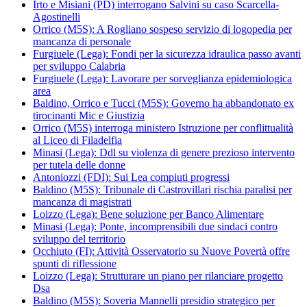
Irto e Misiani (PD) interrogano Salvini su caso Scarcella-
Agostinelli
Orrico (M5S): A Rogliano sospeso servizio di logopedia per
mancanza di personale
Furgiuele (Lega): Fondi per la sicurezza idraulica passo avanti
per sviluppo Calabria
Furgiuele (Lega): Lavorare per sorveglianza epidemiologica
area
Baldino, Orrico e Tucci (M5S): Governo ha abbandonato ex
tirocinanti Mic e Giustizia
Orrico (M5S) interroga ministero Istruzione per conflittualità
al Liceo di Filadelfia
Minasi (Lega): Ddl su violenza di genere prezioso intervento
per tutela delle donne
Antoniozzi (FDI): Sui Lea compiuti progressi
Baldino (M5S): Tribunale di Castrovillari rischia paralisi per
mancanza di magistrati
Loizzo (Lega): Bene soluzione per Banco Alimentare
Minasi (Lega): Ponte, incomprensibili due sindaci contro
sviluppo del territorio
Occhiuto (FI): Attività Osservatorio su Nuove Povertà offre
spunti di riflessione
Loizzo (Lega): Strutturare un piano per rilanciare progetto
Dsa
Baldino (M5S): Soveria Mannelli presidio strategico per