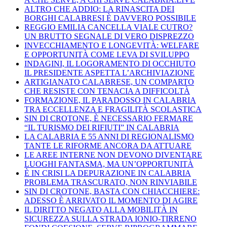
ALTRO CHE ADDIO: LA RINASCITA DEI
BORGHI CALABRESI È DAVVERO POSSIBILE
REGGIO EMILIA CANCELLA VIALE CUTRO?
UN BRUTTO SEGNALE DI VERO DISPREZZO
INVECCHIAMENTO E LONGEVITÀ: WELFARE
E OPPORTUNITÀ COME LEVA DI SVILUPPO
INDAGINI, IL LOGORAMENTO DI OCCHIUTO
IL PRESIDENTE ASPETTA L’ARCHIVIAZIONE
ARTIGIANATO CALABRESE, UN COMPARTO
CHE RESISTE CON TENACIA A DIFFICOLTÀ
FORMAZIONE, IL PARADOSSO IN CALABRIA
TRA ECCELLENZA E FRAGILITÀ SCOLASTICA
SIN DI CROTONE, È NECESSARIO FERMARE
“IL TURISMO DEI RIFIUTI” IN CALABRIA
LA CALABRIA E 55 ANNI DI REGIONALISMO
TANTE LE RIFORME ANCORA DA ATTUARE
LE AREE INTERNE NON DEVONO DIVENTARE
LUOGHI FANTASMA, MA UN’OPPORTUNITÀ
È IN CRISI LA DEPURAZIONE IN CALABRIA
PROBLEMA TRASCURATO, NON RINVIABILE
SIN DI CROTONE, BASTA CON CHIACCHIERE:
ADESSO È ARRIVATO IL MOMENTO DI AGIRE
IL DIRITTO NEGATO ALLA MOBILITÀ IN
SICUREZZA SULLA STRADA IONIO-TIRRENO