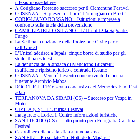
infezioni ospedaliere
A Corigliano Rossano successo per il Clementina Festival
COSENZA – Si presenta il libro “L’orologiaio di Brest”
CORIGLIANO ROSSANO – Istituzioni e imprese a
confronto sulla tutela della prevenzione
CAMIGLIATELLO SILANO – L’11 e il 12 la Sagra del
Fungo
La Settimana nazionale della Protezione Civile parte
dall’Unical
L’Unical aderisce a Iupals: cinque borse di studio per gli
studenti palestinesi
La denuncia della sindaca di Mendicino Bucarelli:
nsufficiente ripristino idrico a contrada Rosario
COSENZA – Venerdì l’evento conclusivo della mostra
itinerante Archivio Mabos
BOCCHIGLIERO: serata conclusiva del Memories Film Fest
2025
TERRANOVA DA SIBARI (CS) – Successo per Vespa in
Moto
CIVITA (CS) – L’Onirika Festival
Inaugurato a Lorica il Centro informazioni turistiche
SAN LUCIDO (CS) – Tutto pronto per i Fotografia Calabria
Festival
Castrolibero rilancia la sfida al randagismo
SAN FILI – Presentate “Le Notti delle Magare”