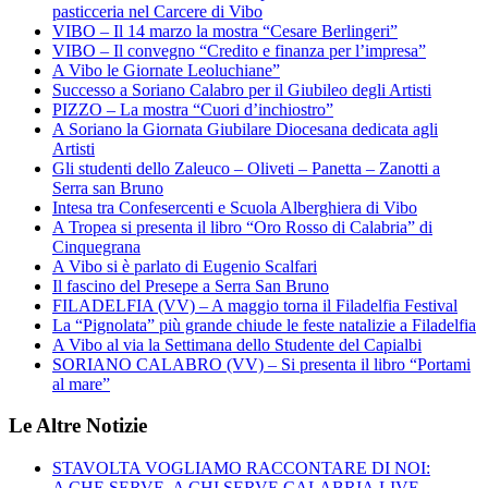
pasticceria nel Carcere di Vibo
VIBO – Il 14 marzo la mostra “Cesare Berlingeri”
VIBO – Il convegno “Credito e finanza per l’impresa”
A Vibo le Giornate Leoluchiane”
Successo a Soriano Calabro per il Giubileo degli Artisti
PIZZO – La mostra “Cuori d’inchiostro”
A Soriano la Giornata Giubilare Diocesana dedicata agli
Artisti
Gli studenti dello Zaleuco – Oliveti – Panetta – Zanotti a
Serra san Bruno
Intesa tra Confesercenti e Scuola Alberghiera di Vibo
A Tropea si presenta il libro “Oro Rosso di Calabria” di
Cinquegrana
A Vibo si è parlato di Eugenio Scalfari
Il fascino del Presepe a Serra San Bruno
FILADELFIA (VV) – A maggio torna il Filadelfia Festival
La “Pignolata” più grande chiude le feste natalizie a Filadelfia
A Vibo al via la Settimana dello Studente del Capialbi
SORIANO CALABRO (VV) – Si presenta il libro “Portami
al mare”
Le Altre Notizie
STAVOLTA VOGLIAMO RACCONTARE DI NOI:
A CHE SERVE, A CHI SERVE CALABRIA.LIVE