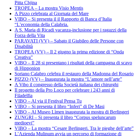
Pitta Chjina
TROPEA – La mostra Visio Mentis
A Pizzo celebrata al Giornata del Mare
VIBO – Si presenta il il Rapporto di Banca d’Italia
“L’economia della Calabria.
A S. Maria di Ricadi vacanza-inclusione per i ragazzi della
Forza della Vita
PARAVATI (VV) – Sabato il Giubileo delle Persone con
Disabilità
TROPEA (VV) – Il 2 giugno la prima edizione di “Onda
Creativa”
VIBO – Il 28 si presentano i risultati della campagna di scavo
di Hipponion
Soriano Calabro celebra il restauro della Madonna del Rosario
PIZZO (VV) – Inaugurata la mostra “L’amore nell’arte”
A Vibo il congresso della Società italiana dei chirurghi
Il progetto della Pro Loco per celebrare i 243 anni di
Filadelfia
VIBO – Al via il Festival Pensa Tu
VIBO – Si presenta il libro “Inferi” di De Masi
VIBO – Al Museo Lìmen inaugurata la mostra di Berlingeri
ZUNGRI – Si presenta il libro “Corpus speluncarum
medioevi”
VIBO – La mostra “Cesare Berlingeri. Tra le pieghe dell’arte”
L’Azienda Mulinum avvia un percorso di formazione di