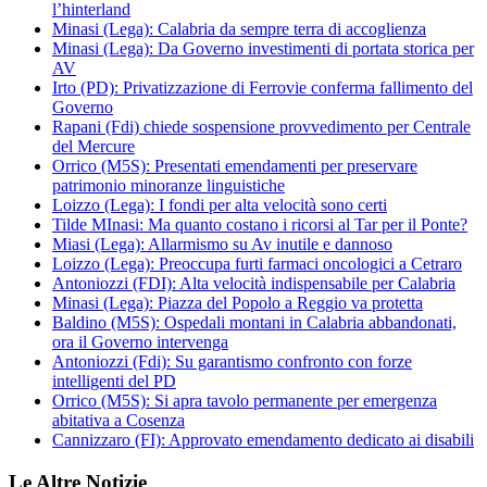
l’hinterland
Minasi (Lega): Calabria da sempre terra di accoglienza
Minasi (Lega): Da Governo investimenti di portata storica per
AV
Irto (PD): Privatizzazione di Ferrovie conferma fallimento del
Governo
Rapani (Fdi) chiede sospensione provvedimento per Centrale
del Mercure
Orrico (M5S): Presentati emendamenti per preservare
patrimonio minoranze linguistiche
Loizzo (Lega): I fondi per alta velocità sono certi
Tilde MInasi: Ma quanto costano i ricorsi al Tar per il Ponte?
Miasi (Lega): Allarmismo su Av inutile e dannoso
Loizzo (Lega): Preoccupa furti farmaci oncologici a Cetraro
Antoniozzi (FDI): Alta velocità indispensabile per Calabria
Minasi (Lega): Piazza del Popolo a Reggio va protetta
Baldino (M5S): Ospedali montani in Calabria abbandonati,
ora il Governo intervenga
Antoniozzi (Fdi): Su garantismo confronto con forze
intelligenti del PD
Orrico (M5S): Si apra tavolo permanente per emergenza
abitativa a Cosenza
Cannizzaro (FI): Approvato emendamento dedicato ai disabili
Le Altre Notizie