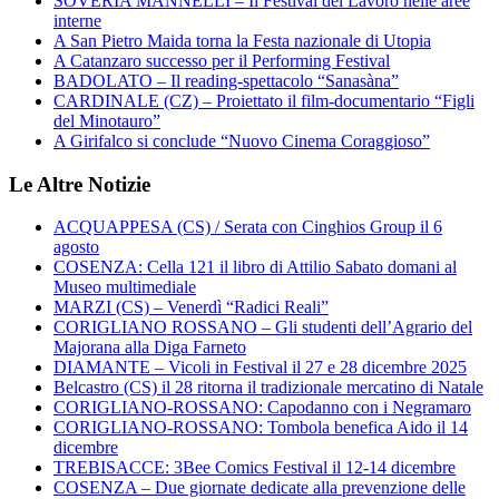
SOVERIA MANNELLI – Il Festival del Lavoro nelle aree
interne
A San Pietro Maida torna la Festa nazionale di Utopia
A Catanzaro successo per il Performing Festival
BADOLATO – Il reading-spettacolo “Sanasàna”
CARDINALE (CZ) – Proiettato il film-documentario “Figli
del Minotauro”
A Girifalco si conclude “Nuovo Cinema Coraggioso”
Le Altre Notizie
ACQUAPPESA (CS) / Serata con Cinghios Group il 6
agosto
COSENZA: Cella 121 il libro di Attilio Sabato domani al
Museo multimediale
MARZI (CS) – Venerdì “Radici Reali”
CORIGLIANO ROSSANO – Gli studenti dell’Agrario del
Majorana alla Diga Farneto
DIAMANTE – Vicoli in Festival il 27 e 28 dicembre 2025
Belcastro (CS) il 28 ritorna il tradizionale mercatino di Natale
CORIGLIANO-ROSSANO: Capodanno con i Negramaro
CORIGLIANO-ROSSANO: Tombola benefica Aido il 14
dicembre
TREBISACCE: 3Bee Comics Festival il 12-14 dicembre
COSENZA – Due giornate dedicate alla prevenzione delle