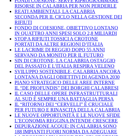
FONDI COESIONE, SERVE RIPROGRAMMARE
RISORSE IN CALABRIA PER NON PERDERLE
REATI AMBIENTALI, LA CALABRIA
SECONDA PER IL CICLO NELLA GESTIONE DEI
RIFIUTI
FONDO DI COESIONE, OBIETTIVO LONTANO
IN QUATTRO ANNI SPESI SOLO 2,8 MILIARDI
STOP A RIFIUTI TOSSICI A CROTONE
PORTATI DA ALTRE REGIONI D’ITALIA
LE LACRIME DI REGGIO DOPO 55 ANNI
SERVANO DA MONITO PER IL FUTURO
SIN DI CROTONE, LA CALABRIA OSTAGGIO
DEL PASSATO E L’ITALIA RESPIRA VELENO
SVILUPPO SOSTENIBILE, CALABRIA ANCORA
LONTANA DAGLI OBIETTIVI DI AGENDA 2030
PIANO STRATEGICO DELLE AREE INTERNE
IL “DE PROFUNDIS” DEI BORGHI CALABRESI
IL CASO DELLE OPERE INFRASTRUTTURALI
AL SUD È SEMPRE UNA BATTAGLIA PERSA
IL “RITORNO DEI “CERVELLI” È CRUCIALE
PER FUTURO E RINASCITA DELLA CALABRIA
LE NUOVE OPPORTUNITÀ E LE NUOVE SFIDE
L’ECONOMIA REGGINA INTENDE CRESCERE
DEPURAZIONE ACQUE: IN CALABRIA SONO
188 IMPIANTI FUORI NORMA DA ADEGUARE