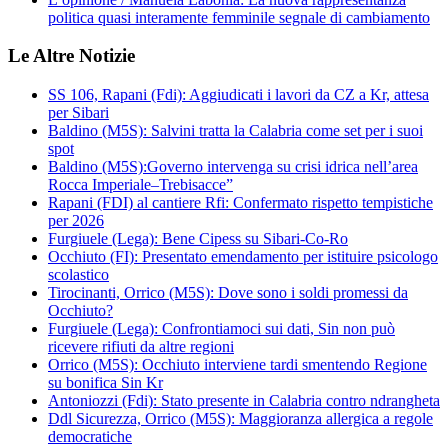
politica quasi interamente femminile segnale di cambiamento
Le Altre Notizie
SS 106, Rapani (Fdi): Aggiudicati i lavori da CZ a Kr, attesa
per Sibari
Baldino (M5S): Salvini tratta la Calabria come set per i suoi
spot
Baldino (M5S):Governo intervenga su crisi idrica nell’area
Rocca Imperiale–Trebisacce”
Rapani (FDI) al cantiere Rfi: Confermato rispetto tempistiche
per 2026
Furgiuele (Lega): Bene Cipess su Sibari-Co-Ro
Occhiuto (FI): Presentato emendamento per istituire psicologo
scolastico
Tirocinanti, Orrico (M5S): Dove sono i soldi promessi da
Occhiuto?
Furgiuele (Lega): Confrontiamoci sui dati, Sin non può
ricevere rifiuti da altre regioni
Orrico (M5S): Occhiuto interviene tardi smentendo Regione
su bonifica Sin Kr
Antoniozzi (Fdi): Stato presente in Calabria contro ndrangheta
Ddl Sicurezza, Orrico (M5S): Maggioranza allergica a regole
democratiche