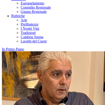
Europarlamento
Consiglio Regionale
Giunta Regionale
Rubriche
Arte
Prelibatezze
I Nostri Vini
Tradizioni
Calabria Suona
Luoghi del Cuore
In Primo Piano