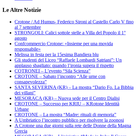
Le Altre Notizie
Crotone / Ad Humus- Federico Sironi al Castello Carlo V fino
al 7 settembre
STRONGOLI: Calici sottole stelle a Villa del Popolo il 1°
agosto
Confcommercio Crotone: «Insieme per una movida
responsabile»
Melissa in festa per la 15esima Bandiera blu
Gli studenti del Liceo “Raffaele Lombardi Satriani”: Un
applauso sbagliato: quando l’ironia supera il rispetto
COTRONEI – L’evento “Sila Scienza”
CROTONE – Sabato l’incontro “Alle urne con
consapevolezza”
SANTA SEVERINA (KR) – La mostra “Dario Fo. La Bibbia
dei villani”
MESORACA (KR) – Nuova sede per il Centro Dialisi
CROTONE – Successo per KRIU – KRotone Identità
Urbane
CROTONE – La mostra “Madre: rituali di memoria”
A Umbriatico l’incontro pubblico per risolvere la zoonosi
A Crotone una due giorni sulla rete delle Donne della Magna
Grecia