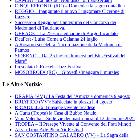
CAMINI – La mostra “Non dista” di Fabio Adani
CINQUEFRONDI (RC) – Domenica la sagra contadina
REGGIO – Inaugurato il nuovo Lungomare Cicerone di
Lazzaro
Successo a Reggio per l’anteprima del Concorso dei
Madonnari di Taurianova.
GERACE – La 25esima edizione di Borgo Incantato
DeaFest / Luisa Corna a Calanna 24 luglio
A Rosarno si celebra l’incoronazione della Madonna di
Patmos
SIDERNO – Dal 25 luglio “Immersi nel Blu-Festival del
Mare”
Presentato il Roccella Jazz Festival
MOSORROFA (RC) – Giovedì s’inaugura il murales
Le Altre Notizie
DRAPIA (VV) / La Festa dell’Amicizia domenica 9 agosto
BRIATICO (VV): Salsicciata in piazza il 4 agosto
RICADI: il 26 il presepe vivente ricadese
A Caria (Tropea) la Casa di Babbo Natale
Vibo Valentia – Sulle vie dei mastri birrai il 12 dicembre 2025
TROPEA – Il Presepe Vivente al Convento dei Frati Minori
Al via TropeArte Plein Air Festival
SAN COSTANTINO CALABRO (VV) – La Sagra della