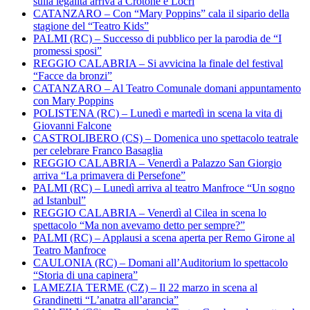
sulla legalità arriva a Crotone e Locri
CATANZARO – Con “Mary Poppins” cala il sipario della
stagione del “Teatro Kids”
PALMI (RC) – Successo di pubblico per la parodia de “I
promessi sposi”
REGGIO CALABRIA – Si avvicina la finale del festival
“Facce da bronzi”
CATANZARO – Al Teatro Comunale domani appuntamento
con Mary Poppins
POLISTENA (RC) – Lunedì e martedì in scena la vita di
Giovanni Falcone
CASTROLIBERO (CS) – Domenica uno spettacolo teatrale
per celebrare Franco Basaglia
REGGIO CALABRIA – Venerdì a Palazzo San Giorgio
arriva “La primavera di Persefone”
PALMI (RC) – Lunedì arriva al teatro Manfroce “Un sogno
ad Istanbul”
REGGIO CALABRIA – Venerdì al Cilea in scena lo
spettacolo “Ma non avevamo detto per sempre?”
PALMI (RC) – Applausi a scena aperta per Remo Girone al
Teatro Manfroce
CAULONIA (RC) – Domani all’Auditorium lo spettacolo
“Storia di una capinera”
LAMEZIA TERME (CZ) – Il 22 marzo in scena al
Grandinetti “L’anatra all’arancia”