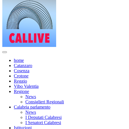
home
Catanzaro
Cosenza
Crotone
Reggio
Vibo Valentia
Regione
News
Consiglieri Regionali
Calabria parlamento
News
I Deputati Calabresi
I Senatori Calabresi
Istituzioni