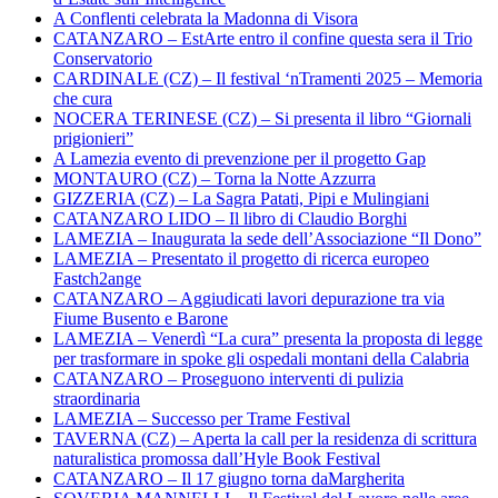
A Conflenti celebrata la Madonna di Visora
CATANZARO – EstArte entro il confine questa sera il Trio
Conservatorio
CARDINALE (CZ) – Il festival ‘nTramenti 2025 – Memoria
che cura
NOCERA TERINESE (CZ) – Si presenta il libro “Giornali
prigionieri”
A Lamezia evento di prevenzione per il progetto Gap
MONTAURO (CZ) – Torna la Notte Azzurra
GIZZERIA (CZ) – La Sagra Patati, Pipi e Mulingiani
CATANZARO LIDO – Il libro di Claudio Borghi
LAMEZIA – Inaugurata la sede dell’Associazione “Il Dono”
LAMEZIA – Presentato il progetto di ricerca europeo
Fastch2ange
CATANZARO – Aggiudicati lavori depurazione tra via
Fiume Busento e Barone
LAMEZIA – Venerdì “La cura” presenta la proposta di legge
per trasformare in spoke gli ospedali montani della Calabria
CATANZARO – Proseguono interventi di pulizia
straordinaria
LAMEZIA – Successo per Trame Festival
TAVERNA (CZ) – Aperta la call per la residenza di scrittura
naturalistica promossa dall’Hyle Book Festival
CATANZARO – Il 17 giugno torna daMargherita