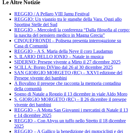
Le Altre Notizie
REGGIO / A Pellaro VIII Jamu Festival
REGGIO: Un viaggio tra le stanghe della Vara. Oggi allo
Sporting Stelle del Sud
REGGIO – Mercoledì la conferenza “Dalla filosofia al corpo:
la nascita del pensiero medico in Magna Grecia”
CINQUEFRONDI – Polisena presenta interrogazione su
Casa di Comunità
REGGIO – A S. Maria della Neve il coro Laudamus
S. ILARIO DELLO IONIO – Natale in musica
SIDERNO: Presepe vivente a Mirto il 27 dicembre 2025
SCILLA: Borgo DiVino dal 26 al 30 dicembre 2025
SAN GIORGIO MORGETO (RC) – XXVI edizione del
Presepe vivente dei bambini
A Bovalino il presepe che racconta la memoria contadina
della comunità
Sogno di Natale a Reggio il 13 dicembre in viale Aldo Moro
S. GIORGIO MORGETO (RC) – Il 26 dicembre il presepe
vivente dei bambini
REGGIO – A Motta San Giovanni i mercatini di Natale il 13
e 14 dicembre 2025
REGGIO – Con Abyss un tuffo nello Stretto il 18 dicembre
2025
REGGIO – A Gallico la benedizione dei motociclisti e dei