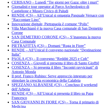
CERISANO – Lunedì “Tre giorni per Gaza: oltre i muri”
Giornalisti e tour operator al Parco Archeologico di
Castiglione e Museo Civico di Paludi
RENDE (CS) – All’Unical si omaggia Pasquale Versace con
“Raccontare Lino”
Innovazione digitale, Pietrapaola è comune “Polis”
Villa Marchianò è la nuova Casa comunale di San Demetrio
Corone
SAN DEMETRIO CORONE (CS) – S’inaugura la nuova
Casa Comunale
PIETRAFITTA (CS) – Domani “Ruga in Fiore”
RENDE – All’Unical il convegno nazionale “Destinazione
Italia”
PAOLA (CS) – Il convegno “Redditi 2025 e Cpb”
COSENZA – Giovedì si presenta il libro di Santo Gioffrè
COSENZA – Si presenta il libro “Incontri ravvicinati” di
Antonio Monda
Il prof. Franco Rubino: Serve approccio integrato per
stimolare la crescita economica della Calabria
SPEZZANO ALBANESE (CS) – Concluso il weekend
dell’Arberia
RENDE (CS) – All’Unical si presenta il libro su Papa
Francesco
SAN GIOVANNI IN FIORE (CS) – Torna il primario di
Medicina