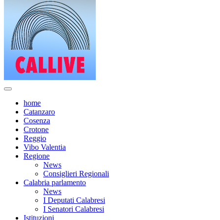
home
Catanzaro
Cosenza
Crotone
Reggio
Vibo Valentia
Regione
News
Consiglieri Regionali
Calabria parlamento
News
I Deputati Calabresi
I Senatori Calabresi
Istituzioni