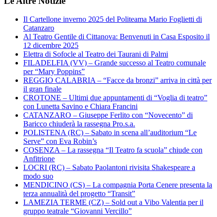
Le Altre Notizie
Il Cartellone inverno 2025 del Politeama Mario Foglietti di
Catanzaro
Al Teatro Gentile di Cittanova: Benvenuti in Casa Esposito il
12 dicembre 2025
Elettra di Sofocle al Teatro dei Taurani di Palmi
FILADELFIA (VV) – Grande successo al Teatro comunale
per “Mary Poppins”
REGGIO CALABRIA – “Facce da bronzi” arriva in città per
il gran finale
CROTONE – Ultimi due appuntamenti di “Voglia di teatro”
con Lunetta Savino e Chiara Francini
CATANZARO – Giuseppe Ferlito con “Novecento” di
Baricco chiuderà la rassegna Pro.s.a.
POLISTENA (RC) – Sabato in scena all’auditorium “Le
Serve” con Eva Robin’s
COSENZA – La rassegna “Il Teatro fa scuola” chiude con
Anfitrione
LOCRI (RC) – Sabato Paolantoni rivisita Shakespeare a
modo suo
MENDICINO (CS) – La compagnia Porta Cenere presenta la
terza annualità del progetto “Transit”
LAMEZIA TERME (CZ) – Sold out a Vibo Valentia per il
gruppo teatrale “Giovanni Vercillo”