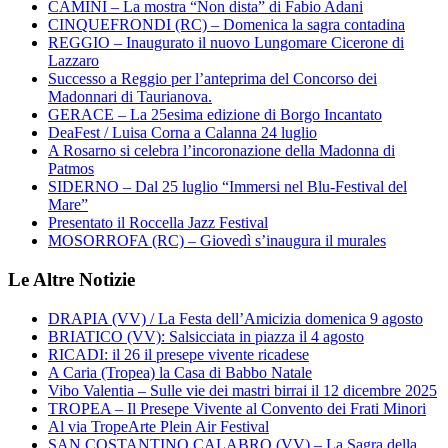
CAMINI – La mostra “Non dista” di Fabio Adani
CINQUEFRONDI (RC) – Domenica la sagra contadina
REGGIO – Inaugurato il nuovo Lungomare Cicerone di
Lazzaro
Successo a Reggio per l’anteprima del Concorso dei
Madonnari di Taurianova.
GERACE – La 25esima edizione di Borgo Incantato
DeaFest / Luisa Corna a Calanna 24 luglio
A Rosarno si celebra l’incoronazione della Madonna di
Patmos
SIDERNO – Dal 25 luglio “Immersi nel Blu-Festival del
Mare”
Presentato il Roccella Jazz Festival
MOSORROFA (RC) – Giovedì s’inaugura il murales
Le Altre Notizie
DRAPIA (VV) / La Festa dell’Amicizia domenica 9 agosto
BRIATICO (VV): Salsicciata in piazza il 4 agosto
RICADI: il 26 il presepe vivente ricadese
A Caria (Tropea) la Casa di Babbo Natale
Vibo Valentia – Sulle vie dei mastri birrai il 12 dicembre 2025
TROPEA – Il Presepe Vivente al Convento dei Frati Minori
Al via TropeArte Plein Air Festival
SAN COSTANTINO CALABRO (VV) – La Sagra della