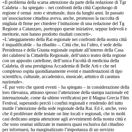
«Il problema della scarsa attenzione da parte della redazione di Tgr
Calabria – ha spiegato – nei confronti della città Capoluogo di
regione è ormai noto e strutturale, dura da lunghi anni. In passato
un’associazione cittadina aveva, anche, promosso la raccolta di
migliaia di firme per chiedere l’istituzione di una redazione del Tg
Regione a Catanzaro, purtroppo queste iniziative, seppur lodevoli e
meritorie, non hanno prodotto risultati concreti».
«L’atteggiamento della Rai regionale nei confronti della nostra città
è inqualificabile – ha ribadito –. Città che, tra l’altro, è sede della
Presidenza e della Giunta regionale ospitate all’interno della Casa
dei calabresi la Cittadella Regionale, dell’unico teatro della regione
con un apposito cartellone, dell’unica Facoltà di medicina della
Calabria, di una prestigiosa Accademia di Belle Arti e che nel
complesso ospita quotidianamente eventi e manifestazioni di tipo
scientifico, culturale, accademico, musicale, artistico di caratura
nazionale».
«È pur vero che questi eventi – ha spiegato – in considerazione della
loro rilevanza, attirano spesso l’attenzione della stampa nazionale ed
internazionale, come da ultimo verificatosi per il Magna Grecia Film
Festival, superando perciò i confini regionali e rendendo del tutto
inutile l’attenzione della sede regionale della Rai. Ed è, anche, vero
che il proliferare delle testate on line locali e regionali, che in molti
casi dedicano ampia attenzione agli avvenimenti della nostra città e
che sono oramai utilizzate in maniera quasi esclusiva dal cittadino
per informarsi, ha marginalizzato l’importanza di un servizio