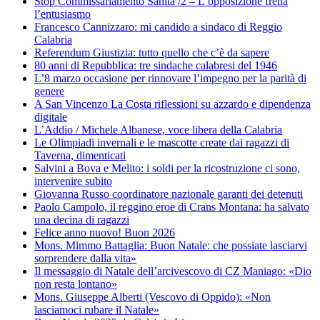
Stop Commissariamento Sanità /2 – L’opposizione frena
l’entusiasmo
Francesco Cannizzaro: mi candido a sindaco di Reggio
Calabria
Referendum Giustizia: tutto quello che c’è da sapere
80 anni di Repubblica: tre sindache calabresi del 1946
L’8 marzo occasione per rinnovare l’impegno per la parità di
genere
A San Vincenzo La Costa riflessioni su azzardo e dipendenza
digitale
L’Addio / Michele Albanese, voce libera della Calabria
Le Olimpiadi invernali e le mascotte create dai ragazzi di
Taverna, dimenticati
Salvini a Bova e Melito: i soldi per la ricostruzione ci sono,
intervenire subito
Giovanna Russo coordinatore nazionale garanti dei detenuti
Paolo Campolo, il reggino eroe di Crans Montana: ha salvato
una decina di ragazzi
Felice anno nuovo! Buon 2026
Mons. Mimmo Battaglia: Buon Natale: che possiate lasciarvi
sorprendere dalla vita»
Il messaggio di Natale dell’arcivescovo di CZ Maniago: «Dio
non resta lontano»
Mons. Giuseppe Alberti (Vescovo di Oppido): «Non
lasciamoci rubare il Natale»