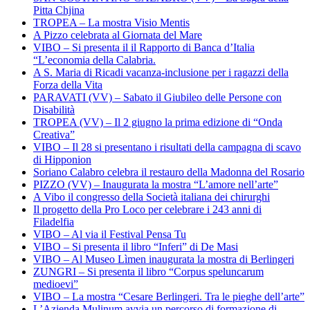
Pitta Chjina
TROPEA – La mostra Visio Mentis
A Pizzo celebrata al Giornata del Mare
VIBO – Si presenta il il Rapporto di Banca d’Italia
“L’economia della Calabria.
A S. Maria di Ricadi vacanza-inclusione per i ragazzi della
Forza della Vita
PARAVATI (VV) – Sabato il Giubileo delle Persone con
Disabilità
TROPEA (VV) – Il 2 giugno la prima edizione di “Onda
Creativa”
VIBO – Il 28 si presentano i risultati della campagna di scavo
di Hipponion
Soriano Calabro celebra il restauro della Madonna del Rosario
PIZZO (VV) – Inaugurata la mostra “L’amore nell’arte”
A Vibo il congresso della Società italiana dei chirurghi
Il progetto della Pro Loco per celebrare i 243 anni di
Filadelfia
VIBO – Al via il Festival Pensa Tu
VIBO – Si presenta il libro “Inferi” di De Masi
VIBO – Al Museo Lìmen inaugurata la mostra di Berlingeri
ZUNGRI – Si presenta il libro “Corpus speluncarum
medioevi”
VIBO – La mostra “Cesare Berlingeri. Tra le pieghe dell’arte”
L’Azienda Mulinum avvia un percorso di formazione di