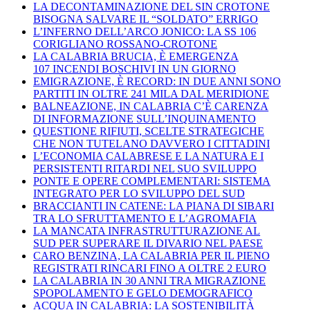
LA DECONTAMINAZIONE DEL SIN CROTONE
BISOGNA SALVARE IL “SOLDATO” ERRIGO
L’INFERNO DELL’ARCO JONICO: LA SS 106
CORIGLIANO ROSSANO-CROTONE
LA CALABRIA BRUCIA, È EMERGENZA
107 INCENDI BOSCHIVI IN UN GIORNO
EMIGRAZIONE, È RECORD: IN DUE ANNI SONO
PARTITI IN OLTRE 241 MILA DAL MERIDIONE
BALNEAZIONE, IN CALABRIA C’È CARENZA
DI INFORMAZIONE SULL’INQUINAMENTO
QUESTIONE RIFIUTI, SCELTE STRATEGICHE
CHE NON TUTELANO DAVVERO I CITTADINI
L’ECONOMIA CALABRESE E LA NATURA E I
PERSISTENTI RITARDI NEL SUO SVILUPPO
PONTE E OPERE COMPLEMENTARI: SISTEMA
INTEGRATO PER LO SVILUPPO DEL SUD
BRACCIANTI IN CATENE: LA PIANA DI SIBARI
TRA LO SFRUTTAMENTO E L’AGROMAFIA
LA MANCATA INFRASTRUTTURAZIONE AL
SUD PER SUPERARE IL DIVARIO NEL PAESE
CARO BENZINA, LA CALABRIA PER IL PIENO
REGISTRATI RINCARI FINO A OLTRE 2 EURO
LA CALABRIA IN 30 ANNI TRA MIGRAZIONE
SPOPOLAMENTO E GELO DEMOGRAFICO
ACQUA IN CALABRIA: LA SOSTENIBILITÀ