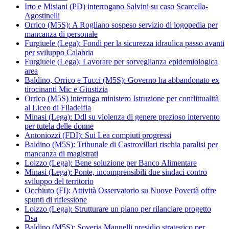
Irto e Misiani (PD) interrogano Salvini su caso Scarcella-
Agostinelli
Orrico (M5S): A Rogliano sospeso servizio di logopedia per
mancanza di personale
Furgiuele (Lega): Fondi per la sicurezza idraulica passo avanti
per sviluppo Calabria
Furgiuele (Lega): Lavorare per sorveglianza epidemiologica
area
Baldino, Orrico e Tucci (M5S): Governo ha abbandonato ex
tirocinanti Mic e Giustizia
Orrico (M5S) interroga ministero Istruzione per conflittualità
al Liceo di Filadelfia
Minasi (Lega): Ddl su violenza di genere prezioso intervento
per tutela delle donne
Antoniozzi (FDI): Sui Lea compiuti progressi
Baldino (M5S): Tribunale di Castrovillari rischia paralisi per
mancanza di magistrati
Loizzo (Lega): Bene soluzione per Banco Alimentare
Minasi (Lega): Ponte, incomprensibili due sindaci contro
sviluppo del territorio
Occhiuto (FI): Attività Osservatorio su Nuove Povertà offre
spunti di riflessione
Loizzo (Lega): Strutturare un piano per rilanciare progetto
Dsa
Baldino (M5S): Soveria Mannelli presidio strategico per