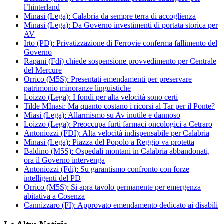
l’hinterland
Minasi (Lega): Calabria da sempre terra di accoglienza
Minasi (Lega): Da Governo investimenti di portata storica per
AV
Irto (PD): Privatizzazione di Ferrovie conferma fallimento del
Governo
Rapani (Fdi) chiede sospensione provvedimento per Centrale
del Mercure
Orrico (M5S): Presentati emendamenti per preservare
patrimonio minoranze linguistiche
Loizzo (Lega): I fondi per alta velocità sono certi
Tilde MInasi: Ma quanto costano i ricorsi al Tar per il Ponte?
Miasi (Lega): Allarmismo su Av inutile e dannoso
Loizzo (Lega): Preoccupa furti farmaci oncologici a Cetraro
Antoniozzi (FDI): Alta velocità indispensabile per Calabria
Minasi (Lega): Piazza del Popolo a Reggio va protetta
Baldino (M5S): Ospedali montani in Calabria abbandonati,
ora il Governo intervenga
Antoniozzi (Fdi): Su garantismo confronto con forze
intelligenti del PD
Orrico (M5S): Si apra tavolo permanente per emergenza
abitativa a Cosenza
Cannizzaro (FI): Approvato emendamento dedicato ai disabili