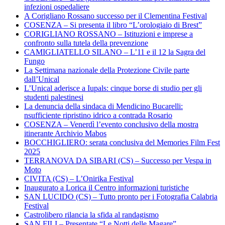
infezioni ospedaliere
A Corigliano Rossano successo per il Clementina Festival
COSENZA – Si presenta il libro “L’orologiaio di Brest”
CORIGLIANO ROSSANO – Istituzioni e imprese a
confronto sulla tutela della prevenzione
CAMIGLIATELLO SILANO – L’11 e il 12 la Sagra del
Fungo
La Settimana nazionale della Protezione Civile parte
dall’Unical
L’Unical aderisce a Iupals: cinque borse di studio per gli
studenti palestinesi
La denuncia della sindaca di Mendicino Bucarelli:
nsufficiente ripristino idrico a contrada Rosario
COSENZA – Venerdì l’evento conclusivo della mostra
itinerante Archivio Mabos
BOCCHIGLIERO: serata conclusiva del Memories Film Fest
2025
TERRANOVA DA SIBARI (CS) – Successo per Vespa in
Moto
CIVITA (CS) – L’Onirika Festival
Inaugurato a Lorica il Centro informazioni turistiche
SAN LUCIDO (CS) – Tutto pronto per i Fotografia Calabria
Festival
Castrolibero rilancia la sfida al randagismo
SAN FILI – Presentate “Le Notti delle Magare”