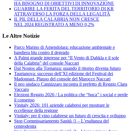
HA BISOGNO DI OBIETTIVI DI INNOVAZIONE
GUARIRE LA FERITA DEL TERRITORIO DI KR
ATTRAVERSO LA FORZA DELLA LEGALITÀ
IL PIL DELLA CALABRIA NON CRESCE
NEL 2024 REGISTRATO A MENO 0,2%
Le Altre Notizie
Parco Marino di Amendolara: educazione ambientale e
bandiera blu contro il degrado
A Palmi grande interesse per “Il Vento di Dahkla e il sole
della Calabria” del console Naccari
Dal Nostos alla Tornanza: quando il ritorno diventa futuro
Taurianova: successo dell’XI edizione del Festival dei
Madonnari. Plauso del console del Marocco Naccari
Il neo sindaco Cannizzaro incontra il prefetto di Reggio Clara
Vaccaro
Elezioni Reggio 2026 / La politica che “buca” i social e perde
il consenso
Vinitaly 2026: 101 aziende calabresi per mostrare le
eccellenze della regione
Vinitaly: per il vino calabrese un futuro di crescita e sviluppo
Stop Commissariamento Sanità /1 – L’esultanza del
centrodestra