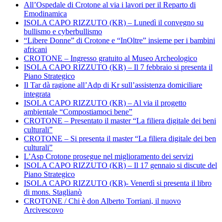
All’Ospedale di Crotone al via i lavori per il Reparto di
Emodinamica
ISOLA CAPO RIZZUTO (KR) – Lunedì il convegno su
bullismo e cyberbullismo
“Libere Donne” di Crotone e “InOltre” insieme per i bambini
africani
CROTONE – Ingresso gratuito al Museo Archeologico
ISOLA CAPO RIZZUTO (KR) – Il 7 febbraio si presenta il
Piano Strategico
Il Tar dà ragione all’Adp di Kr sull’assistenza domiciliare
integrata
ISOLA CAPO RIZZUTO (KR) – Al via il progetto
ambientale “Compostiamoci bene”
CROTONE – Presentato il master “La filiera digitale dei beni
culturali”
CROTONE – Si presenta il master “La filiera digitale dei ben
culturali”
L’Asp Crotone prosegue nel miglioramento dei servizi
ISOLA CAPO RIZZUTO (KR) – Il 17 gennaio si discute del
Piano Strategico
ISOLA CAPO RIZZUTO (KR)- Venerdì si presenta il libro
di mons. Staglianò
CROTONE / Chi è don Alberto Torriani, il nuovo
Arcivescovo