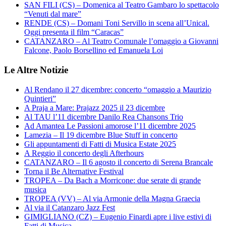
SAN FILI (CS) – Domenica al Teatro Gambaro lo spettacolo
“Venuti dal mare”
RENDE (CS) – Domani Toni Servillo in scena all’Unical.
Oggi presenta il film “Caracas”
CATANZARO – Al Teatro Comunale l’omaggio a Giovanni
Falcone, Paolo Borsellino ed Emanuela Loi
Le Altre Notizie
Al Rendano il 27 dicembre: concerto “omaggio a Maurizio
Quintieri”
A Praja a Mare: Prajazz 2025 il 23 dicembre
Al TAU l’11 dicembre Danilo Rea Chansons Trio
Ad Amantea Le Passioni amorose l’11 dicembre 2025
Lamezia – Il 19 dicembre Blue Stuff in concerto
Gli appuntamenti di Fatti di Musica Estate 2025
A Reggio il concerto degli Afterhours
CATANZARO – Il 6 agosto il concerto di Serena Brancale
Torna il Be Alternative Festival
TROPEA – Da Bach a Morricone: due serate di grande
musica
TROPEA (VV) – Al via Armonie della Magna Graecia
Al via il Catanzaro Jazz Fest
GIMIGLIANO (CZ) – Eugenio Finardi apre i live estivi di
Fatti di Musica