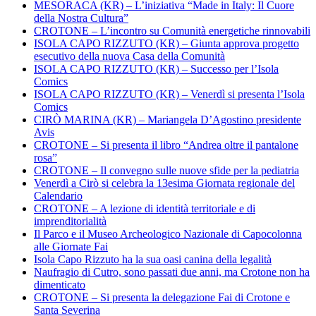
MESORACA (KR) – L’iniziativa “Made in Italy: Il Cuore
della Nostra Cultura”
CROTONE – L’incontro su Comunità energetiche rinnovabili
ISOLA CAPO RIZZUTO (KR) – Giunta approva progetto
esecutivo della nuova Casa della Comunità
ISOLA CAPO RIZZUTO (KR) – Successo per l’Isola
Comics
ISOLA CAPO RIZZUTO (KR) – Venerdì si presenta l’Isola
Comics
CIRÒ MARINA (KR) – Mariangela D’Agostino presidente
Avis
CROTONE – Si presenta il libro “Andrea oltre il pantalone
rosa”
CROTONE – Il convegno sulle nuove sfide per la pediatria
Venerdì a Cirò si celebra la 13esima Giornata regionale del
Calendario
CROTONE – A lezione di identità territoriale e di
imprenditorialità
Il Parco e il Museo Archeologico Nazionale di Capocolonna
alle Giornate Fai
Isola Capo Rizzuto ha la sua oasi canina della legalità
Naufragio di Cutro, sono passati due anni, ma Crotone non ha
dimenticato
CROTONE – Si presenta la delegazione Fai di Crotone e
Santa Severina