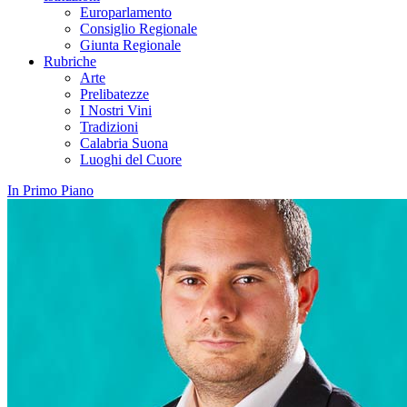
Europarlamento
Consiglio Regionale
Giunta Regionale
Rubriche
Arte
Prelibatezze
I Nostri Vini
Tradizioni
Calabria Suona
Luoghi del Cuore
In Primo Piano