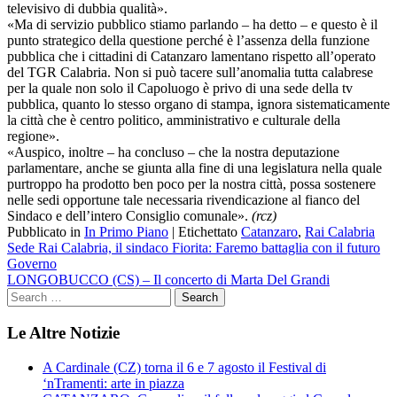
televisivo di dubbia qualità».
«Ma di servizio pubblico stiamo parlando – ha detto – e questo è il
punto strategico della questione perché è l’assenza della funzione
pubblica che i cittadini di Catanzaro lamentano rispetto all’operato
del TGR Calabria. Non si può tacere sull’anomalia tutta calabrese
per la quale non solo il Capoluogo è privo di una sede della tv
pubblica, quanto lo stesso organo di stampa, ignora sistematicamente
la città che è centro politico, amministrativo e culturale della
regione».
«Auspico, inoltre – ha concluso – che la nostra deputazione
parlamentare, anche se giunta alla fine di una legislatura nella quale
purtroppo ha prodotto ben poco per la nostra città, possa sostenere
nelle sedi opportune tale necessaria rivendicazione al fianco del
Sindaco e dell’intero Consiglio comunale».
(rcz)
Pubblicato in
In Primo Piano
|
Etichettato
Catanzaro
,
Rai Calabria
Navigazione
Sede Rai Calabria, il sindaco Fiorita: Faremo battaglia con il futuro
Governo
articoli
LONGOBUCCO (CS) – Il concerto di Marta Del Grandi
Le Altre Notizie
A Cardinale (CZ) torna il 6 e 7 agosto il Festival di
‘nTramenti: arte in piazza