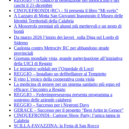
REGGIO – A Gallico la benedizione dei motociclisti e dei
caschi il 21-dicembre
CINQUEFRONDI (RC) – Si presenta il libro “Mi svelo”
A Lazzaro di Motta San Giovanni Inaugurato il Museo delle
Identità Territoriali della Calabria
A Mosorrofa premiati gli alunni più meritevoli e un gesto di
bontà
Da marzo 2026 l’inizio dei lavori sulla Diga sul Lordo di
Siderno
Caulonia contro Metrocity RC per abbandono strade
provinciali
Giornata mondiale vista, grande partecipazione all’iniziativa
della UICI di Reggio
Le iniziative solidali per l’Ospedale di Locri
REGGIO – Installato un defibrillatore al Tempietto
Il vino L’eroico della cooperativa costa viola
La medicina di genere per un sistema sanitario più equo ed
efficace: l’incontro a Reggio
REGGIO – Federimpreseuropa presenta programma a
sostegno delle aziende calabresi
REGGIO – Successo per i Negroni Days
GERACE – Successo per il progetto “Best Artist in Gerace”
CINQUEFRONDI– Cartoon Show Party: l’unica tappa in
Calabria
SCILLA-FAVAZZINA: la Festa di San Rocco