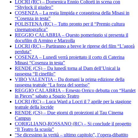
LOCRI (RC) – Domenica Ennio Coltorti in scena con
“Shylock il giudeo”
COSENZA – La regia limpida e coraggiosa della Misasi in
“Cosenza in testa”
POLISTENA (RC) – Tutto pronto per il “Premio cultura
cinematografica”
REGGIO CALABRIA – Questo pomeriggio si presenta il
docufilm di Armino e Marzolla
LOCRI (RC) – Partiranno a breve le riprese del film “L’agorà
perduta”
COSENZA – Lunedì verrà proiettato il corto di Caterina
Minasi “Cosenza in testa”
RENDE (CS) – Da lunedì torna al Dam dell’Unical la
rassegna “Il cinefilo”
VIBO VALENTIA – Da domani la prima edizione della
rassegna teatrale “La forza del sorriso”
REGGIO CALABRIA – Ernesto Orrico debutta con “Hamlet
in Pieces” sabato a Spazio Teatro
LOCRI (RC) – Luca Ward a Locri il 7 aprile per la stagione
teatrale della locride
RENDE (CS) – Due giorni di proiezioni al Tau Cinema
Campus
CORIGLIANO-ROSSANO (RC) – Si conclude il progetto
“Il Teatro fa scuola”
“Se dicessimo la verità – ultimo capitolo”, l’opera-dibattito