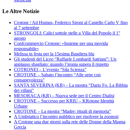
Le Altre Notizie
Crotone / Ad Humus- Federico Sironi al Castello Carlo V fino
al 7 settembre
STRONGOLI: Calici sottole stelle a Villa del Popolo il 1°
agosto
Confcommercio Crotone: «Insieme per una movida
responsabile»
Melissa in festa per la 15esima Bandiera blu
Gli studenti del Liceo “Raffaele Lombardi Satriani”: Un
applauso sbagliato: quando l’ironia supera il rispetto
COTRONEI – L’evento “Sila Scienza”
CROTONE – Sabato l’incontro “Alle urne con
consapevolezza”
SANTA SEVERINA (KR) – La mostra “Dario Fo. La Bibbia
dei villani”
MESORACA (KR) – Nuova sede per il Centro Dialisi
CROTONE – Successo per KRIU – KRotone Identità
Urbane
CROTONE – La mostra “Madre: rituali di memoria”
A Umbriatico l’incontro pubblico per risolvere la zoonosi
A Crotone una due giorni sulla rete delle Donne della Magna
Grecia