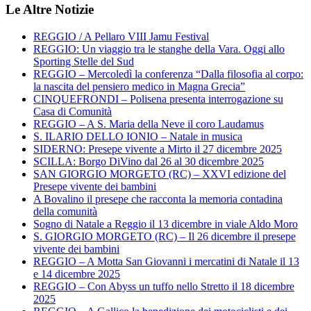
Le Altre Notizie
REGGIO / A Pellaro VIII Jamu Festival
REGGIO: Un viaggio tra le stanghe della Vara. Oggi allo
Sporting Stelle del Sud
REGGIO – Mercoledì la conferenza “Dalla filosofia al corpo:
la nascita del pensiero medico in Magna Grecia”
CINQUEFRONDI – Polisena presenta interrogazione su
Casa di Comunità
REGGIO – A S. Maria della Neve il coro Laudamus
S. ILARIO DELLO IONIO – Natale in musica
SIDERNO: Presepe vivente a Mirto il 27 dicembre 2025
SCILLA: Borgo DiVino dal 26 al 30 dicembre 2025
SAN GIORGIO MORGETO (RC) – XXVI edizione del
Presepe vivente dei bambini
A Bovalino il presepe che racconta la memoria contadina
della comunità
Sogno di Natale a Reggio il 13 dicembre in viale Aldo Moro
S. GIORGIO MORGETO (RC) – Il 26 dicembre il presepe
vivente dei bambini
REGGIO – A Motta San Giovanni i mercatini di Natale il 13
e 14 dicembre 2025
REGGIO – Con Abyss un tuffo nello Stretto il 18 dicembre
2025