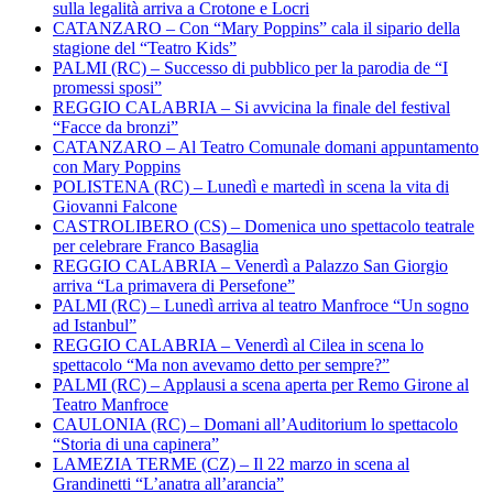
sulla legalità arriva a Crotone e Locri
CATANZARO – Con “Mary Poppins” cala il sipario della
stagione del “Teatro Kids”
PALMI (RC) – Successo di pubblico per la parodia de “I
promessi sposi”
REGGIO CALABRIA – Si avvicina la finale del festival
“Facce da bronzi”
CATANZARO – Al Teatro Comunale domani appuntamento
con Mary Poppins
POLISTENA (RC) – Lunedì e martedì in scena la vita di
Giovanni Falcone
CASTROLIBERO (CS) – Domenica uno spettacolo teatrale
per celebrare Franco Basaglia
REGGIO CALABRIA – Venerdì a Palazzo San Giorgio
arriva “La primavera di Persefone”
PALMI (RC) – Lunedì arriva al teatro Manfroce “Un sogno
ad Istanbul”
REGGIO CALABRIA – Venerdì al Cilea in scena lo
spettacolo “Ma non avevamo detto per sempre?”
PALMI (RC) – Applausi a scena aperta per Remo Girone al
Teatro Manfroce
CAULONIA (RC) – Domani all’Auditorium lo spettacolo
“Storia di una capinera”
LAMEZIA TERME (CZ) – Il 22 marzo in scena al
Grandinetti “L’anatra all’arancia”