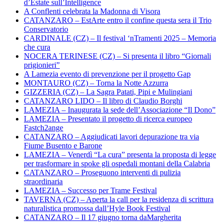
d’Estate sull’Intelligence
A Conflenti celebrata la Madonna di Visora
CATANZARO – EstArte entro il confine questa sera il Trio
Conservatorio
CARDINALE (CZ) – Il festival ‘nTramenti 2025 – Memoria
che cura
NOCERA TERINESE (CZ) – Si presenta il libro “Giornali
prigionieri”
A Lamezia evento di prevenzione per il progetto Gap
MONTAURO (CZ) – Torna la Notte Azzurra
GIZZERIA (CZ) – La Sagra Patati, Pipi e Mulingiani
CATANZARO LIDO – Il libro di Claudio Borghi
LAMEZIA – Inaugurata la sede dell’Associazione “Il Dono”
LAMEZIA – Presentato il progetto di ricerca europeo
Fastch2ange
CATANZARO – Aggiudicati lavori depurazione tra via
Fiume Busento e Barone
LAMEZIA – Venerdì “La cura” presenta la proposta di legge
per trasformare in spoke gli ospedali montani della Calabria
CATANZARO – Proseguono interventi di pulizia
straordinaria
LAMEZIA – Successo per Trame Festival
TAVERNA (CZ) – Aperta la call per la residenza di scrittura
naturalistica promossa dall’Hyle Book Festival
CATANZARO – Il 17 giugno torna daMargherita