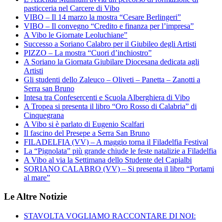
pasticceria nel Carcere di Vibo
VIBO – Il 14 marzo la mostra “Cesare Berlingeri”
VIBO – Il convegno “Credito e finanza per l’impresa”
A Vibo le Giornate Leoluchiane”
Successo a Soriano Calabro per il Giubileo degli Artisti
PIZZO – La mostra “Cuori d’inchiostro”
A Soriano la Giornata Giubilare Diocesana dedicata agli
Artisti
Gli studenti dello Zaleuco – Oliveti – Panetta – Zanotti a
Serra san Bruno
Intesa tra Confesercenti e Scuola Alberghiera di Vibo
A Tropea si presenta il libro “Oro Rosso di Calabria” di
Cinquegrana
A Vibo si è parlato di Eugenio Scalfari
Il fascino del Presepe a Serra San Bruno
FILADELFIA (VV) – A maggio torna il Filadelfia Festival
La “Pignolata” più grande chiude le feste natalizie a Filadelfia
A Vibo al via la Settimana dello Studente del Capialbi
SORIANO CALABRO (VV) – Si presenta il libro “Portami
al mare”
Le Altre Notizie
STAVOLTA VOGLIAMO RACCONTARE DI NOI: