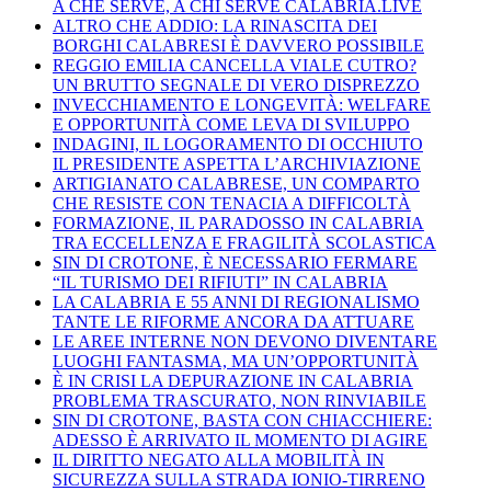
A CHE SERVE, A CHI SERVE CALABRIA.LIVE
ALTRO CHE ADDIO: LA RINASCITA DEI
BORGHI CALABRESI È DAVVERO POSSIBILE
REGGIO EMILIA CANCELLA VIALE CUTRO?
UN BRUTTO SEGNALE DI VERO DISPREZZO
INVECCHIAMENTO E LONGEVITÀ: WELFARE
E OPPORTUNITÀ COME LEVA DI SVILUPPO
INDAGINI, IL LOGORAMENTO DI OCCHIUTO
IL PRESIDENTE ASPETTA L’ARCHIVIAZIONE
ARTIGIANATO CALABRESE, UN COMPARTO
CHE RESISTE CON TENACIA A DIFFICOLTÀ
FORMAZIONE, IL PARADOSSO IN CALABRIA
TRA ECCELLENZA E FRAGILITÀ SCOLASTICA
SIN DI CROTONE, È NECESSARIO FERMARE
“IL TURISMO DEI RIFIUTI” IN CALABRIA
LA CALABRIA E 55 ANNI DI REGIONALISMO
TANTE LE RIFORME ANCORA DA ATTUARE
LE AREE INTERNE NON DEVONO DIVENTARE
LUOGHI FANTASMA, MA UN’OPPORTUNITÀ
È IN CRISI LA DEPURAZIONE IN CALABRIA
PROBLEMA TRASCURATO, NON RINVIABILE
SIN DI CROTONE, BASTA CON CHIACCHIERE:
ADESSO È ARRIVATO IL MOMENTO DI AGIRE
IL DIRITTO NEGATO ALLA MOBILITÀ IN
SICUREZZA SULLA STRADA IONIO-TIRRENO