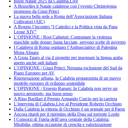
Buon Natale 2025 da Calabria.Live
A Bruxelles il Natale calabrese con l’evento Christojenna
promosso da Giusi Princi
La nuova bella sede a Roma dell’Associazione Italiana
Coltivatori (AIC)
A Reggio l’incontro “I Cattolici e la Politica vista da Papa
Leone XIV”
L’OPINIONE / Rosi Caligiuri: Contrastare la violenza
maschile sulle donne: basta facciate, servono scelte di governo
I Calabresi di Roma ospitano l’Ambasciatrice di Palestina
Mona Abuara
A Gioia Tauro al via il progetto per insegnare la lingua araba
aperto anche agli italiani
L’OPINIONE / Giusi Princi: Nessuna esclusione del Sud da
Piano Europeo per AV
Rigenerazione urbana, la Calabria protagonista di un nuovo
modello europeo di sviluppo sostenibile
L’OPINIONE / Ernesto Rapani: In Calabria non serve un
nuovo aeroporto, ma buon senso
A Rino Barillari il Premio Armando Curcio per la carriera
L’intervista di Calabria.Live al Presidente Roberto Occhiuto
Dalla Calabria la vittoria di Occhiuto è un segnale per il Paese
Ancora ritardi per il ripristino della Diga sul torrente Lordo
I Consorzi di Tutela delll’area centrale della Calabria:
Mirabilia, ottima occasione di crescita e valorizzazione