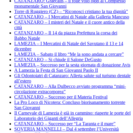
CATANZARO: Graecalis – il folle volo oggi al Complesso
monumentale San Giovanni
Torre di Ruggiero (CZ) – “Riconosci cristiano la tua dignità”
CATANZARO – I Mercatini di Natale alla Galleria Mancuso
CATANZARO – I misteri del Natale e il cuore antico della
città
CATANZARO – Il 14 da piazza Prefettura la corsa dei
Babbo Natale
LAMEZIA – I Mercatini di Natale del Savutano il 13 e 14
dicembre
LAMEZIA – Sabato il libro “Me la sono andata a cercare”
CATANZARO – Si chiude il Salone DeGusto
LAMEZIA – Successo per la sesta giornata di donazione Avis
A Lamezia la Festa di San Giovanni Paolo II
Gli Odontoiatri di Catanzaro: Allerta salute sul turismo dentale
all’estero
CATANZARO – Alla Dulbecco avviato programma “mini-
circolazione extracorporea”
CATANZARO – Successo per il Materia Festival
La Pro Loco di Nicotera: Concluso biorisanamento torrente
San Giovanni
Il Carnevale di Lamezia è già in cammino: riaperte le porte del
Laboratorio dei Giganti dell’Allegria
CATANZARO – Successo per “La Taranta e il mare”
SOVERIA MANNELLI – Dal 4 settembre l’Università