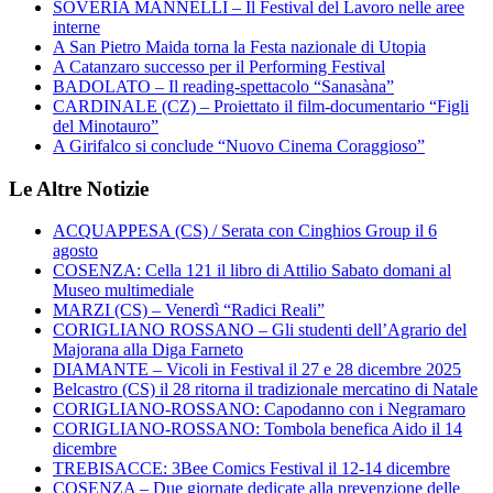
SOVERIA MANNELLI – Il Festival del Lavoro nelle aree
interne
A San Pietro Maida torna la Festa nazionale di Utopia
A Catanzaro successo per il Performing Festival
BADOLATO – Il reading-spettacolo “Sanasàna”
CARDINALE (CZ) – Proiettato il film-documentario “Figli
del Minotauro”
A Girifalco si conclude “Nuovo Cinema Coraggioso”
Le Altre Notizie
ACQUAPPESA (CS) / Serata con Cinghios Group il 6
agosto
COSENZA: Cella 121 il libro di Attilio Sabato domani al
Museo multimediale
MARZI (CS) – Venerdì “Radici Reali”
CORIGLIANO ROSSANO – Gli studenti dell’Agrario del
Majorana alla Diga Farneto
DIAMANTE – Vicoli in Festival il 27 e 28 dicembre 2025
Belcastro (CS) il 28 ritorna il tradizionale mercatino di Natale
CORIGLIANO-ROSSANO: Capodanno con i Negramaro
CORIGLIANO-ROSSANO: Tombola benefica Aido il 14
dicembre
TREBISACCE: 3Bee Comics Festival il 12-14 dicembre
COSENZA – Due giornate dedicate alla prevenzione delle