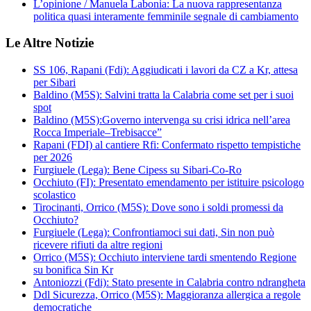
L’opinione / Manuela Labonia: La nuova rappresentanza
politica quasi interamente femminile segnale di cambiamento
Le Altre Notizie
SS 106, Rapani (Fdi): Aggiudicati i lavori da CZ a Kr, attesa
per Sibari
Baldino (M5S): Salvini tratta la Calabria come set per i suoi
spot
Baldino (M5S):Governo intervenga su crisi idrica nell’area
Rocca Imperiale–Trebisacce”
Rapani (FDI) al cantiere Rfi: Confermato rispetto tempistiche
per 2026
Furgiuele (Lega): Bene Cipess su Sibari-Co-Ro
Occhiuto (FI): Presentato emendamento per istituire psicologo
scolastico
Tirocinanti, Orrico (M5S): Dove sono i soldi promessi da
Occhiuto?
Furgiuele (Lega): Confrontiamoci sui dati, Sin non può
ricevere rifiuti da altre regioni
Orrico (M5S): Occhiuto interviene tardi smentendo Regione
su bonifica Sin Kr
Antoniozzi (Fdi): Stato presente in Calabria contro ndrangheta
Ddl Sicurezza, Orrico (M5S): Maggioranza allergica a regole
democratiche