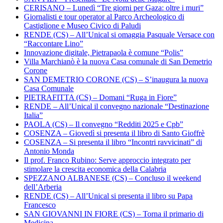
CERISANO – Lunedì “Tre giorni per Gaza: oltre i muri”
Giornalisti e tour operator al Parco Archeologico di
Castiglione e Museo Civico di Paludi
RENDE (CS) – All’Unical si omaggia Pasquale Versace con
“Raccontare Lino”
Innovazione digitale, Pietrapaola è comune “Polis”
Villa Marchianò è la nuova Casa comunale di San Demetrio
Corone
SAN DEMETRIO CORONE (CS) – S’inaugura la nuova
Casa Comunale
PIETRAFITTA (CS) – Domani “Ruga in Fiore”
RENDE – All’Unical il convegno nazionale “Destinazione
Italia”
PAOLA (CS) – Il convegno “Redditi 2025 e Cpb”
COSENZA – Giovedì si presenta il libro di Santo Gioffrè
COSENZA – Si presenta il libro “Incontri ravvicinati” di
Antonio Monda
Il prof. Franco Rubino: Serve approccio integrato per
stimolare la crescita economica della Calabria
SPEZZANO ALBANESE (CS) – Concluso il weekend
dell’Arberia
RENDE (CS) – All’Unical si presenta il libro su Papa
Francesco
SAN GIOVANNI IN FIORE (CS) – Torna il primario di
Medicina