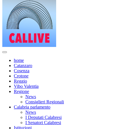
home
Catanzaro
Cosenza
Crotone
Reggio
Vibo Valentia
Regione
News
Consiglieri Regionali
Calabria parlamento
News
I Deputati Calabresi
I Senatori Calabresi
Istituzioni