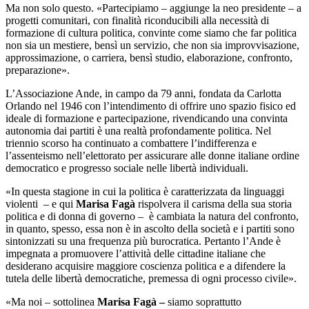
Ma non solo questo. «Partecipiamo – aggiunge la neo presidente – a
progetti comunitari, con finalità riconducibili alla necessità di
formazione di cultura politica, convinte come siamo che far politica
non sia un mestiere, bensì un servizio, che non sia improvvisazione,
approssimazione, o carriera, bensì studio, elaborazione, confronto,
preparazione».
L’Associazione Ande, in campo da 79 anni, fondata da Carlotta
Orlando nel 1946 con l’intendimento di offrire uno spazio fisico ed
ideale di formazione e partecipazione, rivendicando una convinta
autonomia dai partiti è una realtà profondamente politica. Nel
triennio scorso ha continuato a combattere l’indifferenza e
l’assenteismo nell’elettorato per assicurare alle donne italiane ordine
democratico e progresso sociale nelle libertà individuali.
«In questa stagione in cui la politica è caratterizzata da linguaggi
violenti – e qui
Marisa Fagà
rispolvera il carisma della sua storia
politica e di donna di governo – è cambiata la natura del confronto,
in quanto, spesso, essa non è in ascolto della società e i partiti sono
sintonizzati su una frequenza più burocratica. Pertanto l’Ande è
impegnata a promuovere l’attività delle cittadine italiane che
desiderano acquisire maggiore coscienza politica e a difendere la
tutela delle libertà democratiche, premessa di ogni processo civile».
«Ma noi – sottolinea
Marisa Fagà –
siamo soprattutto