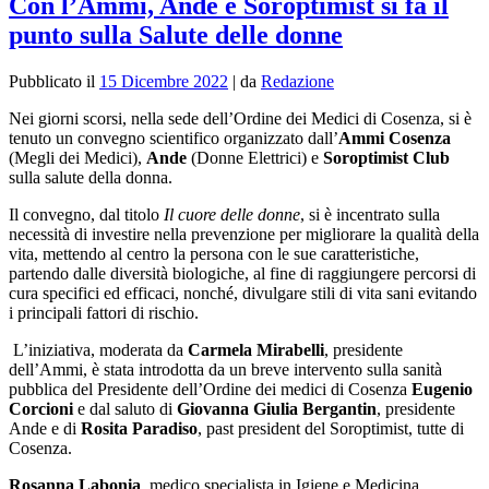
Con l’Ammi, Ande e Soroptimist si fa il
punto sulla Salute delle donne
Pubblicato il
15 Dicembre 2022
|
da
Redazione
Nei giorni scorsi, nella sede dell’Ordine dei Medici di Cosenza, si è
tenuto un convegno scientifico organizzato dall’
Ammi Cosenza
(Megli dei Medici),
Ande
(Donne Elettrici) e
Soroptimist Club
sulla salute della donna.
Il convegno, dal titolo
Il cuore delle donne
, si è incentrato sulla
necessità di investire
nella prevenzione per migliorare la qualità della
vita, mettendo al centro la persona con le sue caratteristiche,
partendo dalle diversità biologiche, al fine di raggiungere percorsi di
cura specifici ed efficaci, nonché, divulgare stili di vita sani evitando
i principali fattori di rischio.
L’iniziativa, moderata da
Carmela Mirabelli
, presidente
dell’Ammi, è stata introdotta da un breve intervento sulla sanità
pubblica del Presidente
dell’Ordine dei medici di Cosenza
Eugenio
Corcioni
e dal saluto di
Giovanna Giulia Bergantin
, presidente
Ande e di
Rosita Paradiso
, past president del Soroptimist, tutte di
Cosenza.
Rosanna Labonia
, medico specialista in Igiene e Medicina