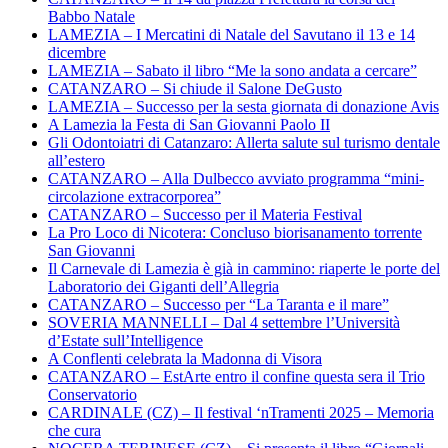
Babbo Natale
LAMEZIA – I Mercatini di Natale del Savutano il 13 e 14
dicembre
LAMEZIA – Sabato il libro “Me la sono andata a cercare”
CATANZARO – Si chiude il Salone DeGusto
LAMEZIA – Successo per la sesta giornata di donazione Avis
A Lamezia la Festa di San Giovanni Paolo II
Gli Odontoiatri di Catanzaro: Allerta salute sul turismo dentale
all’estero
CATANZARO – Alla Dulbecco avviato programma “mini-
circolazione extracorporea”
CATANZARO – Successo per il Materia Festival
La Pro Loco di Nicotera: Concluso biorisanamento torrente
San Giovanni
Il Carnevale di Lamezia è già in cammino: riaperte le porte del
Laboratorio dei Giganti dell’Allegria
CATANZARO – Successo per “La Taranta e il mare”
SOVERIA MANNELLI – Dal 4 settembre l’Università
d’Estate sull’Intelligence
A Conflenti celebrata la Madonna di Visora
CATANZARO – EstArte entro il confine questa sera il Trio
Conservatorio
CARDINALE (CZ) – Il festival ‘nTramenti 2025 – Memoria
che cura