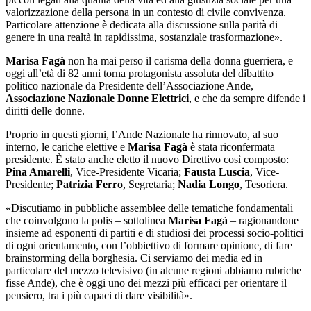
valorizzazione della persona in un contesto di civile convivenza.
Particolare attenzione è dedicata alla discussione sulla parità di
genere in una realtà in rapidissima, sostanziale trasformazione».
Marisa Fagà
non ha mai perso il carisma della donna guerriera, e
oggi all’età di 82 anni torna protagonista assoluta del dibattito
politico nazionale da Presidente dell’Associazione Ande,
Associazione Nazionale Donne Elettrici
, e che da sempre difende i
diritti delle donne.
Proprio i
n questi giorni, l’Ande Nazionale ha rinnovato, al suo
interno, le cariche elettive e
Marisa Fagà
è stata riconfermata
presidente. È stato anche eletto il nuovo Direttivo così composto:
Pina Amarelli
, Vice-Presidente Vicaria;
Fausta Luscia
, Vice-
Presidente;
Patrizia Ferro
, Segretaria;
Nadia Longo
, Tesoriera.
«Discutiamo in pubbliche assemblee delle tematiche fondamentali
che coinvolgono la polis – sottolinea
Marisa Fagà
–
ragionandone
insieme ad esponenti di partiti e di studiosi dei processi socio-politici
di ogni orientamento, con l’obbiettivo di formare opinione, di fare
brainstorming della borghesia. Ci serviamo dei media ed in
particolare del mezzo televisivo (in alcune regioni abbiamo rubriche
fisse Ande), che è oggi uno dei mezzi più efficaci per orientare il
pensiero, tra i più capaci di dare visibilità».