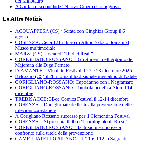
del Minotauro”
A Girifalco si conclude “Nuovo Cinema Coraggioso”
Le Altre Notizie
ACQUAPPESA (CS) / Serata con Cinghios Group il 6
agosto
COSENZA: Cella 121 il libro di Attilio Sabato domani al
Museo multimediale
MARZI (CS) – Venerdì “Radici Reali”
CORIGLIANO ROSSANO – Gli studenti dell’Agrario del
Majorana alla Diga Farneto
DIAMANTE – Vicoli in Festival il 27 e 28 dicembre 2025
Belcastro (CS) il 28 ritorna il tradizionale mercatino di Natale
CORIGLIANO-ROSSANO: Capodanno con i Negramaro
CORIGLIANO-ROSSANO: Tombola benefica Aido il 14
dicembre
TREBISACCE: 3Bee Comics Festival il 12-14 dicembre
COSENZA – Due giornate dedicate alla prevenzione delle
infezioni ospedaliere
A Corigliano Rossano successo per il Clementina Festival
COSENZA – Si presenta il libro “L’orologiaio di Brest”
CORIGLIANO ROSSANO – Istituzioni e imprese a
confronto sulla tutela della prevenzione
CAMIGLIATELLO SILANO – L’11 e il 12 la Sagra del