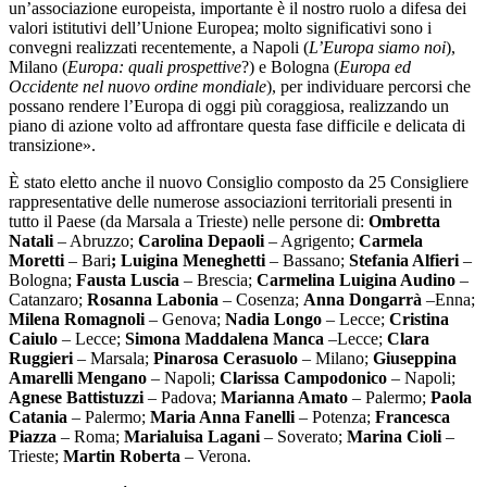
un’associazione europeista, importante è il nostro ruolo a difesa dei
valori istitutivi dell’Unione Europea; molto significativi sono i
convegni realizzati recentemente, a Napoli (
L’Europa siamo noi
),
Milano (
Europa: quali prospettive
?) e Bologna (
Europa ed
Occidente nel nuovo ordine mondiale
), per individuare percorsi che
possano rendere l’Europa di oggi più coraggiosa, realizzando un
piano di azione volto ad affrontare questa fase difficile e delicata di
transizione».
È stato eletto anche il nuovo Consiglio composto da 25 Consigliere
rappresentative delle numerose associazioni territoriali presenti in
tutto il Paese (da Marsala a Trieste) nelle persone di:
Ombretta
Natali
– Abruzzo;
Carolina Depaoli
– Agrigento;
Carmela
Moretti
– Bari
; Luigina Meneghetti
– Bassano;
Stefania Alfieri
–
Bologna;
Fausta Luscia
– Brescia;
Carmelina Luigina Audino
–
Catanzaro;
Rosanna Labonia
– Cosenza;
Anna Dongarrà
–Enna;
Milena Romagnoli
– Genova;
Nadia Longo
– Lecce;
Cristina
Caiulo
– Lecce;
Simona Maddalena Manca
–Lecce;
Clara
Ruggieri
– Marsala;
Pinarosa Cerasuolo
– Milano;
Giuseppina
Amarelli Mengano
– Napoli;
Clarissa Campodonico
– Napoli;
Agnese Battistuzzi
– Padova;
Marianna Amato
– Palermo;
Paola
Catania
– Palermo;
Maria Anna Fanelli
– Potenza;
Francesca
Piazza
– Roma;
Marialuisa Lagani
– Soverato;
Marina Cioli
–
Trieste;
Martin Roberta
– Verona.