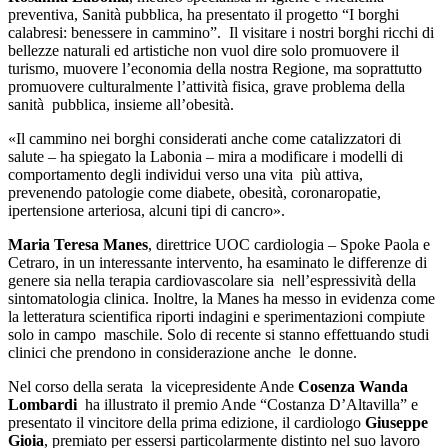
preventiva, Sanità pubblica, ha presentato il progetto “I borghi
calabresi: benessere in cammino”. Il visitare i nostri borghi ricchi di
bellezze naturali ed artistiche non vuol dire solo promuovere il
turismo, muovere l’economia della nostra Regione, ma soprattutto
promuovere culturalmente l’attività fisica, grave problema della
sanità pubblica, insieme all’obesità.
«Il cammino nei borghi considerati anche come catalizzatori di
salute – ha spiegato la Labonia – mira a modificare i modelli di
comportamento degli individui verso una vita più attiva,
prevenendo patologie come diabete, obesità, coronaropatie,
ipertensione arteriosa, alcuni tipi di cancro».
Maria Teresa Manes
, direttrice UOC cardiologia – Spoke Paola e
Cetraro, in un interessante intervento, ha esaminato le differenze di
genere sia nella terapia cardiovascolare sia nell’espressività della
sintomatologia clinica. Inoltre, la Manes ha messo in evidenza come
la letteratura scientifica riporti indagini e sperimentazioni compiute
solo in campo maschile. Solo di recente si stanno effettuando studi
clinici che prendono in considerazione anche le donne.
Nel corso della serata la vicepresidente Ande
Cosenza Wanda
Lombardi
ha illustrato il premio Ande “Costanza D’Altavilla” e
presentato il vincitore della prima edizione, il cardiologo
Giuseppe
Gioia
, premiato per essersi particolarmente distinto nel suo lavoro