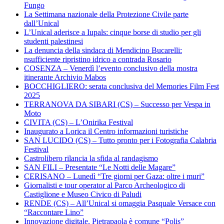
Fungo
La Settimana nazionale della Protezione Civile parte
dall’Unical
L’Unical aderisce a Iupals: cinque borse di studio per gli
studenti palestinesi
La denuncia della sindaca di Mendicino Bucarelli:
nsufficiente ripristino idrico a contrada Rosario
COSENZA – Venerdì l’evento conclusivo della mostra
itinerante Archivio Mabos
BOCCHIGLIERO: serata conclusiva del Memories Film Fest
2025
TERRANOVA DA SIBARI (CS) – Successo per Vespa in
Moto
CIVITA (CS) – L’Onirika Festival
Inaugurato a Lorica il Centro informazioni turistiche
SAN LUCIDO (CS) – Tutto pronto per i Fotografia Calabria
Festival
Castrolibero rilancia la sfida al randagismo
SAN FILI – Presentate “Le Notti delle Magare”
CERISANO – Lunedì “Tre giorni per Gaza: oltre i muri”
Giornalisti e tour operator al Parco Archeologico di
Castiglione e Museo Civico di Paludi
RENDE (CS) – All’Unical si omaggia Pasquale Versace con
“Raccontare Lino”
Innovazione digitale, Pietrapaola è comune “Polis”