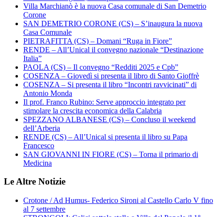
Villa Marchianò è la nuova Casa comunale di San Demetrio
Corone
SAN DEMETRIO CORONE (CS) – S’inaugura la nuova
Casa Comunale
PIETRAFITTA (CS) – Domani “Ruga in Fiore”
RENDE – All’Unical il convegno nazionale “Destinazione
Italia”
PAOLA (CS) – Il convegno “Redditi 2025 e Cpb”
COSENZA – Giovedì si presenta il libro di Santo Gioffrè
COSENZA – Si presenta il libro “Incontri ravvicinati” di
Antonio Monda
Il prof. Franco Rubino: Serve approccio integrato per
stimolare la crescita economica della Calabria
SPEZZANO ALBANESE (CS) – Concluso il weekend
dell’Arberia
RENDE (CS) – All’Unical si presenta il libro su Papa
Francesco
SAN GIOVANNI IN FIORE (CS) – Torna il primario di
Medicina
Le Altre Notizie
Crotone / Ad Humus- Federico Sironi al Castello Carlo V fino
al 7 settembre