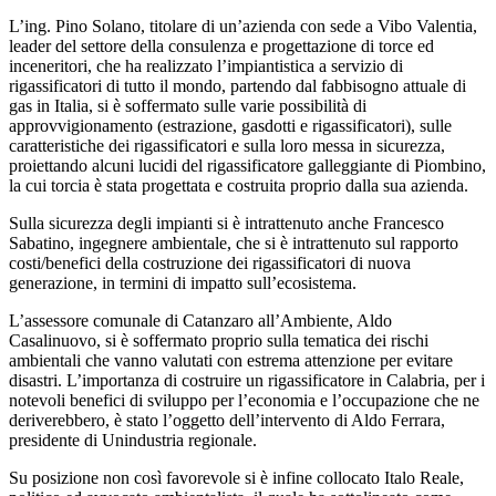
L’ing. Pino Solano, titolare di un’azienda con sede a Vibo Valentia,
leader del settore della consulenza e progettazione di torce ed
inceneritori, che ha realizzato l’impiantistica a servizio di
rigassificatori di tutto il mondo, partendo dal fabbisogno attuale di
gas in Italia, si è soffermato sulle varie possibilità di
approvvigionamento (estrazione, gasdotti e rigassificatori), sulle
caratteristiche dei rigassificatori e sulla loro messa in sicurezza,
proiettando alcuni lucidi del rigassificatore galleggiante di Piombino,
la cui torcia è stata progettata e costruita proprio dalla sua azienda.
Sulla sicurezza degli impianti si è intrattenuto anche Francesco
Sabatino, ingegnere ambientale, che si è intrattenuto sul rapporto
costi/benefici della costruzione dei rigassificatori di nuova
generazione, in termini di impatto sull’ecosistema.
L’assessore comunale di Catanzaro all’Ambiente, Aldo
Casalinuovo, si è soffermato proprio sulla tematica dei rischi
ambientali che vanno valutati con estrema attenzione per evitare
disastri. L’importanza di costruire un rigassificatore in Calabria, per i
notevoli benefici di sviluppo per l’economia e l’occupazione che ne
deriverebbero, è stato l’oggetto dell’intervento di Aldo Ferrara,
presidente di Unindustria regionale.
Su posizione non così favorevole si è infine collocato Italo Reale,