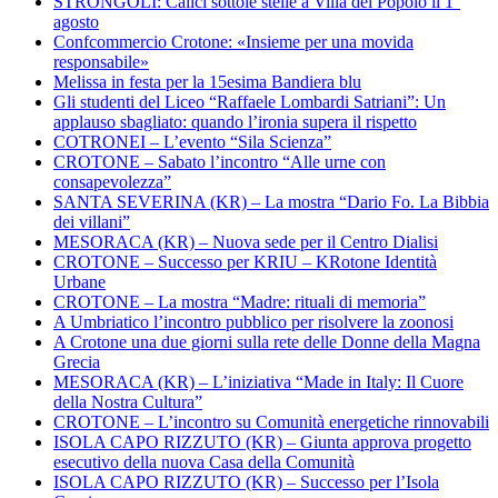
STRONGOLI: Calici sottole stelle a Villa del Popolo il 1°
agosto
Confcommercio Crotone: «Insieme per una movida
responsabile»
Melissa in festa per la 15esima Bandiera blu
Gli studenti del Liceo “Raffaele Lombardi Satriani”: Un
applauso sbagliato: quando l’ironia supera il rispetto
COTRONEI – L’evento “Sila Scienza”
CROTONE – Sabato l’incontro “Alle urne con
consapevolezza”
SANTA SEVERINA (KR) – La mostra “Dario Fo. La Bibbia
dei villani”
MESORACA (KR) – Nuova sede per il Centro Dialisi
CROTONE – Successo per KRIU – KRotone Identità
Urbane
CROTONE – La mostra “Madre: rituali di memoria”
A Umbriatico l’incontro pubblico per risolvere la zoonosi
A Crotone una due giorni sulla rete delle Donne della Magna
Grecia
MESORACA (KR) – L’iniziativa “Made in Italy: Il Cuore
della Nostra Cultura”
CROTONE – L’incontro su Comunità energetiche rinnovabili
ISOLA CAPO RIZZUTO (KR) – Giunta approva progetto
esecutivo della nuova Casa della Comunità
ISOLA CAPO RIZZUTO (KR) – Successo per l’Isola