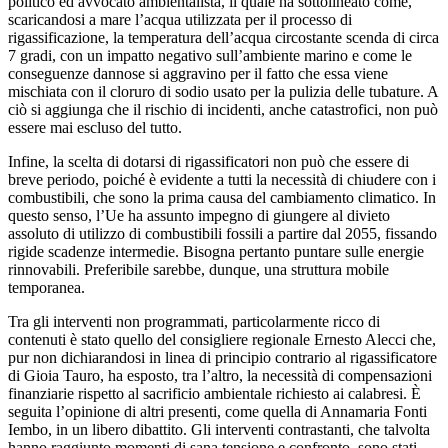
politico ed avvocato ambientalista, il quale ha sottolineato come,
scaricandosi a mare l’acqua utilizzata per il processo di
rigassificazione, la temperatura dell’acqua circostante scenda di circa
7 gradi, con un impatto negativo sull’ambiente marino e come le
conseguenze dannose si aggravino per il fatto che essa viene
mischiata con il cloruro di sodio usato per la pulizia delle tubature. A
ciò si aggiunga che il rischio di incidenti, anche catastrofici, non può
essere mai escluso del tutto.
Infine, la scelta di dotarsi di rigassificatori non può che essere di
breve periodo, poiché è evidente a tutti la necessità di chiudere con i
combustibili, che sono la prima causa del cambiamento climatico. In
questo senso, l’Ue ha assunto impegno di giungere al divieto
assoluto di utilizzo di combustibili fossili a partire dal 2055, fissando
rigide scadenze intermedie. Bisogna pertanto puntare sulle energie
rinnovabili. Preferibile sarebbe, dunque, una struttura mobile
temporanea.
Tra gli interventi non programmati, particolarmente ricco di
contenuti è stato quello del consigliere regionale Ernesto Alecci che,
pur non dichiarandosi in linea di principio contrario al rigassificatore
di Gioia Tauro, ha esposto, tra l’altro, la necessità di compensazioni
finanziarie rispetto al sacrificio ambientale richiesto ai calabresi. È
seguita l’opinione di altri presenti, come quella di Annamaria Fonti
Iembo, in un libero dibattito. Gli interventi contrastanti, che talvolta
hanno raggiunto momenti di sana tensione e confronto, sono stati