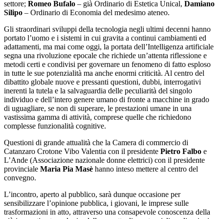
settore;
Romeo Bufalo
– già Ordinario di Estetica Unical,
Damiano
Silipo
– Ordinario di Economia del medesimo ateneo.
Gli straordinari sviluppi della tecnologia negli ultimi decenni hanno
portato l’uomo e i sistemi in cui gravita a continui cambiamenti ed
adattamenti, ma mai come oggi, la portata dell’Intelligenza artificiale
segna una rivoluzione epocale che richiede un’attenta riflessione e
metodi certi e condivisi per governare un fenomeno di fatto esploso
in tutte le sue potenzialità ma anche enormi criticità. Al centro del
dibattito globale nuove e pressanti questioni, dubbi, interrogativi
inerenti la tutela e la salvaguardia delle peculiarità del singolo
individuo e dell’intero genere umano di fronte a macchine in grado
di uguagliare, se non di superare, le prestazioni umane in una
vastissima gamma di attività, comprese quelle che richiedono
complesse funzionalità cognitive.
Questioni di grande attualità che la Camera di commercio di
Catanzaro Crotone Vibo Valentia con il presidente
Pietro Falbo
e
L’Ande (Associazione nazionale donne elettrici) con il presidente
provinciale
Maria Pia Masè
hanno inteso mettere al centro del
convegno.
L’incontro, aperto al pubblico, sarà dunque occasione per
sensibilizzare l’opinione pubblica, i giovani, le imprese sulle
trasformazioni in atto, attraverso una consapevole conoscenza della