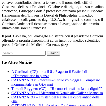
ed aver contribuito, altresì, a tenere alto il nome della città di
Cosenza e della sua Provincia. Calabrese di origine, adesso cittadino
americano, Giuseppe Gioia è professore ordinario presso l’Ospedale
Hahnemann dell’Università Drexel di Philadelphia. Il medico
calabrese, in collegamento dagli U.S.A., ha ringraziato commosso il
Comitato Ande per il riconoscimento e l’assegnazione del premio,
ritirato dalla sorella Francesca.
Il prof. Gioia ha, poi, dialogato a distanza con il presidente Corcioni
offrendo la propria disponibilità ad un incontro medico scientifico
presso l’Ordine dei Medici di Cosenza.
(rcs)
Le Altre Notizie
A Cardinale (CZ) torna il 6 e 7 agosto il Festival di
‘nTramenti: arte in piazza
CATANZARO: Graecalis – il folle volo oggi al Complesso
monumentale San Giovanni
Torre di Ruggiero (CZ) – “Riconosci cristiano la tua dignità”
CATANZARO – I Mercatini di Natale alla Galleria Mancuso
CATANZARO – I misteri del Natale e il cuore antico della
città
CATANZARO – Il 14 da piazza Prefettura la corsa dei