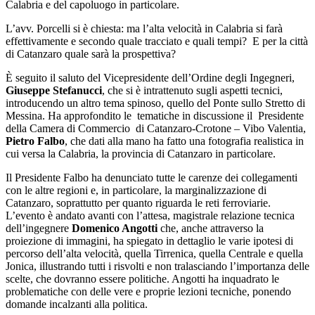
Calabria e del capoluogo in particolare.
L’avv. Porcelli si è chiesta: ma l’alta velocità in Calabria si farà
effettivamente e secondo quale tracciato e quali tempi? E per la città
di Catanzaro quale sarà la prospettiva?
È seguito il saluto del Vicepresidente dell’Ordine degli Ingegneri,
Giuseppe Stefanucci
, che si è intrattenuto sugli aspetti tecnici,
introducendo un altro tema spinoso, quello del Ponte sullo Stretto di
Messina. Ha approfondito le tematiche in discussione il Presidente
della Camera di Commercio di Catanzaro-Crotone – Vibo Valentia,
Pietro Falbo
, che dati alla mano ha fatto una fotografia realistica in
cui versa la Calabria, la provincia di Catanzaro in particolare.
Il Presidente Falbo ha denunciato tutte le carenze dei collegamenti
con le altre regioni e, in particolare, la marginalizzazione di
Catanzaro, soprattutto per quanto riguarda le reti ferroviarie.
L’evento è andato avanti con l’attesa, magistrale relazione tecnica
dell’ingegnere
Domenico Angotti
che, anche attraverso la
proiezione di immagini, ha spiegato in dettaglio le varie ipotesi di
percorso dell’alta velocità, quella Tirrenica, quella Centrale e quella
Jonica, illustrando tutti i risvolti e non tralasciando l’importanza delle
scelte, che dovranno essere politiche. Angotti ha inquadrato le
problematiche con delle vere e proprie lezioni tecniche, ponendo
domande incalzanti alla politica.