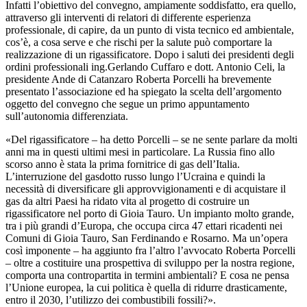
Infatti l’obiettivo del convegno, ampiamente soddisfatto, era quello,
attraverso gli interventi di relatori di differente esperienza
professionale, di capire, da un punto di vista tecnico ed ambientale,
cos’è, a cosa serve e che rischi per la salute può comportare la
realizzazione di un rigassificatore. Dopo i saluti dei presidenti degli
ordini professionali ing.Gerlando Cuffaro e dott. Antonio Celi, la
presidente Ande di Catanzaro Roberta Porcelli ha brevemente
presentato l’associazione ed ha spiegato la scelta dell’argomento
oggetto del convegno che segue un primo appuntamento
sull’autonomia differenziata.
«Del rigassificatore – ha detto Porcelli – se ne sente parlare da molti
anni ma in questi ultimi mesi in particolare. La Russia fino allo
scorso anno è stata la prima fornitrice di gas dell’Italia.
L’interruzione del gasdotto russo lungo l’Ucraina e quindi la
necessità di diversificare gli approvvigionamenti e di acquistare il
gas da altri Paesi ha ridato vita al progetto di costruire un
rigassificatore nel porto di Gioia Tauro. Un impianto molto grande,
tra i più grandi d’Europa, che occupa circa 47 ettari ricadenti nei
Comuni di Gioia Tauro, San Ferdinando e Rosarno. Ma un’opera
così imponente – ha aggiunto fra l’altro l’avvocato Roberta Porcelli
– oltre a costituire una prospettiva di sviluppo per la nostra regione,
comporta una contropartita in termini ambientali? E cosa ne pensa
l’Unione europea, la cui politica è quella di ridurre drasticamente,
entro il 2030, l’utilizzo dei combustibili fossili?».