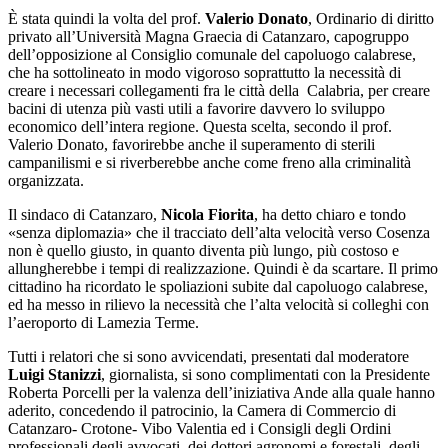
È stata quindi la volta del prof.
Valerio Donato
, Ordinario di diritto
privato all’Università Magna Graecia di Catanzaro, capogruppo
dell’opposizione al Consiglio comunale del capoluogo calabrese,
che ha sottolineato in modo vigoroso soprattutto la necessità di
creare i necessari collegamenti fra le città della Calabria, per creare
bacini di utenza più vasti utili a favorire davvero lo sviluppo
economico dell’intera regione. Questa scelta, secondo il prof.
Valerio Donato, favorirebbe anche il superamento di sterili
campanilismi e si riverberebbe anche come freno alla criminalità
organizzata.
Il sindaco di Catanzaro,
Nicola Fiorita
, ha detto chiaro e tondo
«senza diplomazia» che il tracciato dell’alta velocità verso Cosenza
non è quello giusto, in quanto diventa più lungo, più costoso e
allungherebbe i tempi di realizzazione. Quindi è da scartare. Il primo
cittadino ha ricordato le spoliazioni subite dal capoluogo calabrese,
ed ha messo in rilievo la necessità che l’alta velocità si colleghi con
l’aeroporto di Lamezia Terme.
Tutti i relatori che si sono avvicendati, presentati dal moderatore
Luigi Stanizzi
, giornalista, si sono complimentati con la Presidente
Roberta Porcelli per la valenza dell’iniziativa Ande alla quale hanno
aderito, concedendo il patrocinio, la Camera di Commercio di
Catanzaro- Crotone- Vibo Valentia ed i Consigli degli Ordini
professionali degli avvocati, dei dottori agronomi e forestali, degli