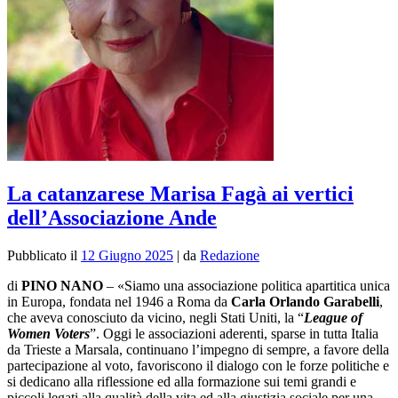
La catanzarese Marisa Fagà ai vertici
dell’Associazione Ande
Pubblicato il
12 Giugno 2025
|
da
Redazione
di
PINO NANO
– «
Siamo una associazione politica apartitica unica
in Europa, fondata nel 1946 a Roma da
Carla Orlando Garabelli
,
che aveva conosciuto da vicino, negli Stati Uniti, la “
League of
Women Voters
”. Oggi le associazioni aderenti, sparse in tutta Italia
da Trieste a Marsala, continuano l’impegno di sempre, a favore della
partecipazione al voto, favoriscono il dialogo con le forze politiche e
si dedicano alla riflessione ed alla formazione sui temi grandi e
piccoli legati alla qualità della vita ed alla giustizia sociale per una