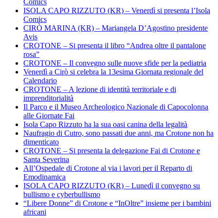
Comics
ISOLA CAPO RIZZUTO (KR) – Venerdì si presenta l’Isola
Comics
CIRÒ MARINA (KR) – Mariangela D’Agostino presidente
Avis
CROTONE – Si presenta il libro “Andrea oltre il pantalone
rosa”
CROTONE – Il convegno sulle nuove sfide per la pediatria
Venerdì a Cirò si celebra la 13esima Giornata regionale del
Calendario
CROTONE – A lezione di identità territoriale e di
imprenditorialità
Il Parco e il Museo Archeologico Nazionale di Capocolonna
alle Giornate Fai
Isola Capo Rizzuto ha la sua oasi canina della legalità
Naufragio di Cutro, sono passati due anni, ma Crotone non ha
dimenticato
CROTONE – Si presenta la delegazione Fai di Crotone e
Santa Severina
All’Ospedale di Crotone al via i lavori per il Reparto di
Emodinamica
ISOLA CAPO RIZZUTO (KR) – Lunedì il convegno su
bullismo e cyberbullismo
“Libere Donne” di Crotone e “InOltre” insieme per i bambini
africani