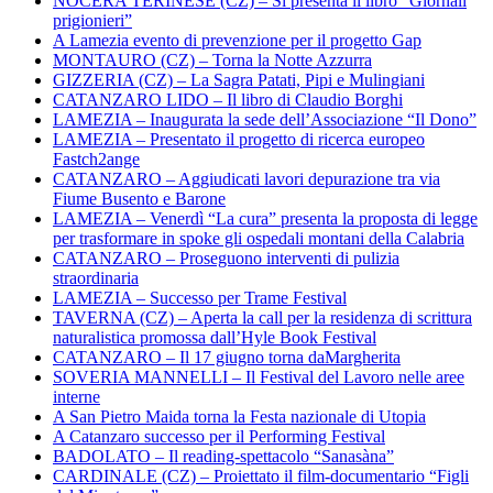
NOCERA TERINESE (CZ) – Si presenta il libro “Giornali
prigionieri”
A Lamezia evento di prevenzione per il progetto Gap
MONTAURO (CZ) – Torna la Notte Azzurra
GIZZERIA (CZ) – La Sagra Patati, Pipi e Mulingiani
CATANZARO LIDO – Il libro di Claudio Borghi
LAMEZIA – Inaugurata la sede dell’Associazione “Il Dono”
LAMEZIA – Presentato il progetto di ricerca europeo
Fastch2ange
CATANZARO – Aggiudicati lavori depurazione tra via
Fiume Busento e Barone
LAMEZIA – Venerdì “La cura” presenta la proposta di legge
per trasformare in spoke gli ospedali montani della Calabria
CATANZARO – Proseguono interventi di pulizia
straordinaria
LAMEZIA – Successo per Trame Festival
TAVERNA (CZ) – Aperta la call per la residenza di scrittura
naturalistica promossa dall’Hyle Book Festival
CATANZARO – Il 17 giugno torna daMargherita
SOVERIA MANNELLI – Il Festival del Lavoro nelle aree
interne
A San Pietro Maida torna la Festa nazionale di Utopia
A Catanzaro successo per il Performing Festival
BADOLATO – Il reading-spettacolo “Sanasàna”
CARDINALE (CZ) – Proiettato il film-documentario “Figli