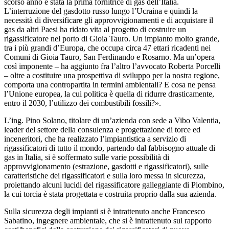
scorso anno è stata la prima fornitrice di gas dell’Italia.
L’interruzione del gasdotto russo lungo l’Ucraina e quindi la
necessità di diversificare gli approvvigionamenti e di acquistare il
gas da altri Paesi ha ridato vita al progetto di costruire un
rigassificatore nel porto di Gioia Tauro. Un impianto molto grande,
tra i più grandi d’Europa, che occupa circa 47 ettari ricadenti nei
Comuni di Gioia Tauro, San Ferdinando e Rosarno. Ma un’opera
così imponente – ha aggiunto fra l’altro l’avvocato Roberta Porcelli
– oltre a costituire una prospettiva di sviluppo per la nostra regione,
comporta una contropartita in termini ambientali? E cosa ne pensa
l’Unione europea, la cui politica è quella di ridurre drasticamente,
entro il 2030, l’utilizzo dei combustibili fossili?».
L’ing. Pino Solano, titolare di un’azienda con sede a Vibo Valentia,
leader del settore della consulenza e progettazione di torce ed
inceneritori, che ha realizzato l’impiantistica a servizio di
rigassificatori di tutto il mondo, partendo dal fabbisogno attuale di
gas in Italia, si è soffermato sulle varie possibilità di
approvvigionamento (estrazione, gasdotti e rigassificatori), sulle
caratteristiche dei rigassificatori e sulla loro messa in sicurezza,
proiettando alcuni lucidi del rigassificatore galleggiante di Piombino,
la cui torcia è stata progettata e costruita proprio dalla sua azienda.
Sulla sicurezza degli impianti si è intrattenuto anche Francesco
Sabatino, ingegnere ambientale, che si è intrattenuto sul rapporto