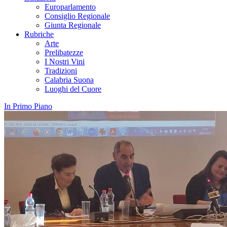
Europarlamento
Consiglio Regionale
Giunta Regionale
Rubriche
Arte
Prelibatezze
I Nostri Vini
Tradizioni
Calabria Suona
Luoghi del Cuore
In Primo Piano