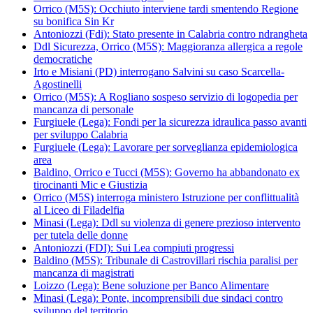
Orrico (M5S): Occhiuto interviene tardi smentendo Regione
su bonifica Sin Kr
Antoniozzi (Fdi): Stato presente in Calabria contro ndrangheta
Ddl Sicurezza, Orrico (M5S): Maggioranza allergica a regole
democratiche
Irto e Misiani (PD) interrogano Salvini su caso Scarcella-
Agostinelli
Orrico (M5S): A Rogliano sospeso servizio di logopedia per
mancanza di personale
Furgiuele (Lega): Fondi per la sicurezza idraulica passo avanti
per sviluppo Calabria
Furgiuele (Lega): Lavorare per sorveglianza epidemiologica
area
Baldino, Orrico e Tucci (M5S): Governo ha abbandonato ex
tirocinanti Mic e Giustizia
Orrico (M5S) interroga ministero Istruzione per conflittualità
al Liceo di Filadelfia
Minasi (Lega): Ddl su violenza di genere prezioso intervento
per tutela delle donne
Antoniozzi (FDI): Sui Lea compiuti progressi
Baldino (M5S): Tribunale di Castrovillari rischia paralisi per
mancanza di magistrati
Loizzo (Lega): Bene soluzione per Banco Alimentare
Minasi (Lega): Ponte, incomprensibili due sindaci contro
sviluppo del territorio