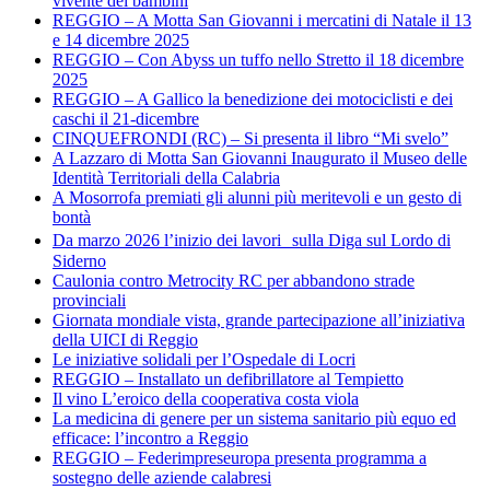
vivente dei bambini
REGGIO – A Motta San Giovanni i mercatini di Natale il 13
e 14 dicembre 2025
REGGIO – Con Abyss un tuffo nello Stretto il 18 dicembre
2025
REGGIO – A Gallico la benedizione dei motociclisti e dei
caschi il 21-dicembre
CINQUEFRONDI (RC) – Si presenta il libro “Mi svelo”
A Lazzaro di Motta San Giovanni Inaugurato il Museo delle
Identità Territoriali della Calabria
A Mosorrofa premiati gli alunni più meritevoli e un gesto di
bontà
Da marzo 2026 l’inizio dei lavori sulla Diga sul Lordo di
Siderno
Caulonia contro Metrocity RC per abbandono strade
provinciali
Giornata mondiale vista, grande partecipazione all’iniziativa
della UICI di Reggio
Le iniziative solidali per l’Ospedale di Locri
REGGIO – Installato un defibrillatore al Tempietto
Il vino L’eroico della cooperativa costa viola
La medicina di genere per un sistema sanitario più equo ed
efficace: l’incontro a Reggio
REGGIO – Federimpreseuropa presenta programma a
sostegno delle aziende calabresi