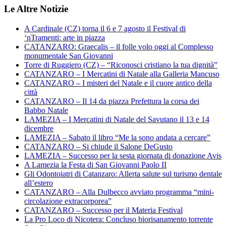
Le Altre Notizie
A Cardinale (CZ) torna il 6 e 7 agosto il Festival di
‘nTramenti: arte in piazza
CATANZARO: Graecalis – il folle volo oggi al Complesso
monumentale San Giovanni
Torre di Ruggiero (CZ) – “Riconosci cristiano la tua dignità”
CATANZARO – I Mercatini di Natale alla Galleria Mancuso
CATANZARO – I misteri del Natale e il cuore antico della
città
CATANZARO – Il 14 da piazza Prefettura la corsa dei
Babbo Natale
LAMEZIA – I Mercatini di Natale del Savutano il 13 e 14
dicembre
LAMEZIA – Sabato il libro “Me la sono andata a cercare”
CATANZARO – Si chiude il Salone DeGusto
LAMEZIA – Successo per la sesta giornata di donazione Avis
A Lamezia la Festa di San Giovanni Paolo II
Gli Odontoiatri di Catanzaro: Allerta salute sul turismo dentale
all’estero
CATANZARO – Alla Dulbecco avviato programma “mini-
circolazione extracorporea”
CATANZARO – Successo per il Materia Festival
La Pro Loco di Nicotera: Concluso biorisanamento torrente