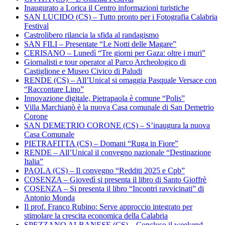
Inaugurato a Lorica il Centro informazioni turistiche
SAN LUCIDO (CS) – Tutto pronto per i Fotografia Calabria
Festival
Castrolibero rilancia la sfida al randagismo
SAN FILI – Presentate “Le Notti delle Magare”
CERISANO – Lunedì “Tre giorni per Gaza: oltre i muri”
Giornalisti e tour operator al Parco Archeologico di
Castiglione e Museo Civico di Paludi
RENDE (CS) – All’Unical si omaggia Pasquale Versace con
“Raccontare Lino”
Innovazione digitale, Pietrapaola è comune “Polis”
Villa Marchianò è la nuova Casa comunale di San Demetrio
Corone
SAN DEMETRIO CORONE (CS) – S’inaugura la nuova
Casa Comunale
PIETRAFITTA (CS) – Domani “Ruga in Fiore”
RENDE – All’Unical il convegno nazionale “Destinazione
Italia”
PAOLA (CS) – Il convegno “Redditi 2025 e Cpb”
COSENZA – Giovedì si presenta il libro di Santo Gioffrè
COSENZA – Si presenta il libro “Incontri ravvicinati” di
Antonio Monda
Il prof. Franco Rubino: Serve approccio integrato per
stimolare la crescita economica della Calabria
SPEZZANO ALBANESE (CS) – Concluso il weekend