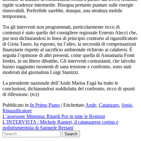
rigide scadenze intermedie. Bisogna pertanto puntare sulle energie
rinnovabili. Preferibile sarebbe, dunque, una struttura mobile
temporanea.
Tra gli interventi non programmati, particolarmente ricco di
contenuti è stato quello del consigliere regionale Ernesto Alecci che,
pur non dichiarandosi in linea di principio contrario al rigassificatore
di Gioia Tauro, ha esposto, tra l’altro, la necessità di compensazioni
finanziarie rispetto al sacrificio ambientale richiesto ai calabresi. È
seguita l’opinione di altri presenti, come quella di Annamaria Fonti
Iembo, in un libero dibattito. Gli interventi contrastanti, che talvolta
hanno raggiunto momenti di sana tensione e confronto, sono stati
moderati dal giornalista Luigi Stanizzi.
La presidente nazionale dell’Ande Marisa Fagà ha tratto le
conclusioni, dichiarandosi soddisfatta del confronto, ricco di spunti
di riflessione. (
rcz
)
Pubblicato in
In Primo Piano
|
Etichettato
Ande
,
Catanzaro
,
Jonio
,
Rigassificatore
Navigazione
L’assessore Minenna: Ritardi Por in tutte le Regioni
L’INTERVISTA / Michele Ranieri, il catanzarese corista e
articoli
polistrumentista di Samuele Bersani