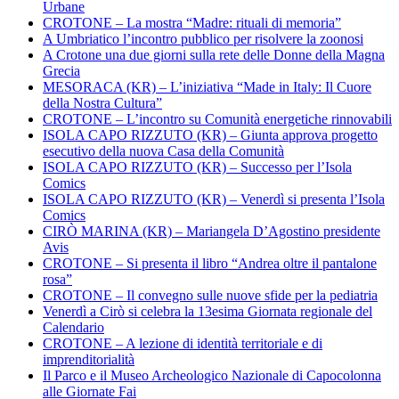
Urbane
CROTONE – La mostra “Madre: rituali di memoria”
A Umbriatico l’incontro pubblico per risolvere la zoonosi
A Crotone una due giorni sulla rete delle Donne della Magna
Grecia
MESORACA (KR) – L’iniziativa “Made in Italy: Il Cuore
della Nostra Cultura”
CROTONE – L’incontro su Comunità energetiche rinnovabili
ISOLA CAPO RIZZUTO (KR) – Giunta approva progetto
esecutivo della nuova Casa della Comunità
ISOLA CAPO RIZZUTO (KR) – Successo per l’Isola
Comics
ISOLA CAPO RIZZUTO (KR) – Venerdì si presenta l’Isola
Comics
CIRÒ MARINA (KR) – Mariangela D’Agostino presidente
Avis
CROTONE – Si presenta il libro “Andrea oltre il pantalone
rosa”
CROTONE – Il convegno sulle nuove sfide per la pediatria
Venerdì a Cirò si celebra la 13esima Giornata regionale del
Calendario
CROTONE – A lezione di identità territoriale e di
imprenditorialità
Il Parco e il Museo Archeologico Nazionale di Capocolonna
alle Giornate Fai