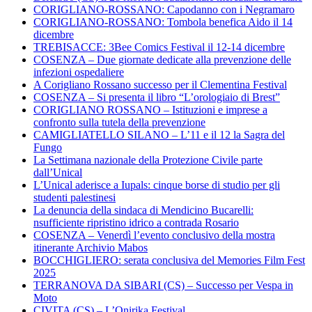
CORIGLIANO-ROSSANO: Capodanno con i Negramaro
CORIGLIANO-ROSSANO: Tombola benefica Aido il 14
dicembre
TREBISACCE: 3Bee Comics Festival il 12-14 dicembre
COSENZA – Due giornate dedicate alla prevenzione delle
infezioni ospedaliere
A Corigliano Rossano successo per il Clementina Festival
COSENZA – Si presenta il libro “L’orologiaio di Brest”
CORIGLIANO ROSSANO – Istituzioni e imprese a
confronto sulla tutela della prevenzione
CAMIGLIATELLO SILANO – L’11 e il 12 la Sagra del
Fungo
La Settimana nazionale della Protezione Civile parte
dall’Unical
L’Unical aderisce a Iupals: cinque borse di studio per gli
studenti palestinesi
La denuncia della sindaca di Mendicino Bucarelli:
nsufficiente ripristino idrico a contrada Rosario
COSENZA – Venerdì l’evento conclusivo della mostra
itinerante Archivio Mabos
BOCCHIGLIERO: serata conclusiva del Memories Film Fest
2025
TERRANOVA DA SIBARI (CS) – Successo per Vespa in
Moto
CIVITA (CS) – L’Onirika Festival