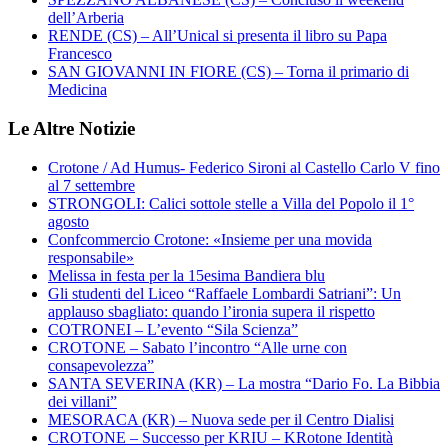
dell’Arberia
RENDE (CS) – All’Unical si presenta il libro su Papa
Francesco
SAN GIOVANNI IN FIORE (CS) – Torna il primario di
Medicina
Le Altre Notizie
Crotone / Ad Humus- Federico Sironi al Castello Carlo V fino
al 7 settembre
STRONGOLI: Calici sottole stelle a Villa del Popolo il 1°
agosto
Confcommercio Crotone: «Insieme per una movida
responsabile»
Melissa in festa per la 15esima Bandiera blu
Gli studenti del Liceo “Raffaele Lombardi Satriani”: Un
applauso sbagliato: quando l’ironia supera il rispetto
COTRONEI – L’evento “Sila Scienza”
CROTONE – Sabato l’incontro “Alle urne con
consapevolezza”
SANTA SEVERINA (KR) – La mostra “Dario Fo. La Bibbia
dei villani”
MESORACA (KR) – Nuova sede per il Centro Dialisi
CROTONE – Successo per KRIU – KRotone Identità