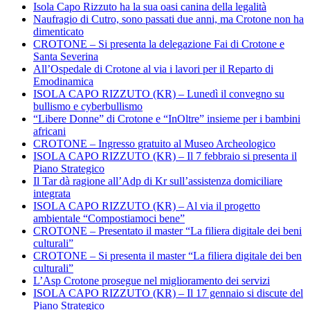
Isola Capo Rizzuto ha la sua oasi canina della legalità
Naufragio di Cutro, sono passati due anni, ma Crotone non ha
dimenticato
CROTONE – Si presenta la delegazione Fai di Crotone e
Santa Severina
All’Ospedale di Crotone al via i lavori per il Reparto di
Emodinamica
ISOLA CAPO RIZZUTO (KR) – Lunedì il convegno su
bullismo e cyberbullismo
“Libere Donne” di Crotone e “InOltre” insieme per i bambini
africani
CROTONE – Ingresso gratuito al Museo Archeologico
ISOLA CAPO RIZZUTO (KR) – Il 7 febbraio si presenta il
Piano Strategico
Il Tar dà ragione all’Adp di Kr sull’assistenza domiciliare
integrata
ISOLA CAPO RIZZUTO (KR) – Al via il progetto
ambientale “Compostiamoci bene”
CROTONE – Presentato il master “La filiera digitale dei beni
culturali”
CROTONE – Si presenta il master “La filiera digitale dei ben
culturali”
L’Asp Crotone prosegue nel miglioramento dei servizi
ISOLA CAPO RIZZUTO (KR) – Il 17 gennaio si discute del
Piano Strategico