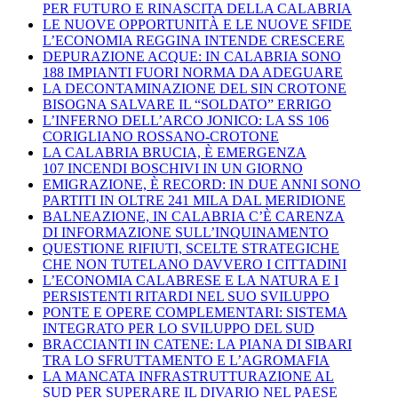
PER FUTURO E RINASCITA DELLA CALABRIA
LE NUOVE OPPORTUNITÀ E LE NUOVE SFIDE
L’ECONOMIA REGGINA INTENDE CRESCERE
DEPURAZIONE ACQUE: IN CALABRIA SONO
188 IMPIANTI FUORI NORMA DA ADEGUARE
LA DECONTAMINAZIONE DEL SIN CROTONE
BISOGNA SALVARE IL “SOLDATO” ERRIGO
L’INFERNO DELL’ARCO JONICO: LA SS 106
CORIGLIANO ROSSANO-CROTONE
LA CALABRIA BRUCIA, È EMERGENZA
107 INCENDI BOSCHIVI IN UN GIORNO
EMIGRAZIONE, È RECORD: IN DUE ANNI SONO
PARTITI IN OLTRE 241 MILA DAL MERIDIONE
BALNEAZIONE, IN CALABRIA C’È CARENZA
DI INFORMAZIONE SULL’INQUINAMENTO
QUESTIONE RIFIUTI, SCELTE STRATEGICHE
CHE NON TUTELANO DAVVERO I CITTADINI
L’ECONOMIA CALABRESE E LA NATURA E I
PERSISTENTI RITARDI NEL SUO SVILUPPO
PONTE E OPERE COMPLEMENTARI: SISTEMA
INTEGRATO PER LO SVILUPPO DEL SUD
BRACCIANTI IN CATENE: LA PIANA DI SIBARI
TRA LO SFRUTTAMENTO E L’AGROMAFIA
LA MANCATA INFRASTRUTTURAZIONE AL
SUD PER SUPERARE IL DIVARIO NEL PAESE