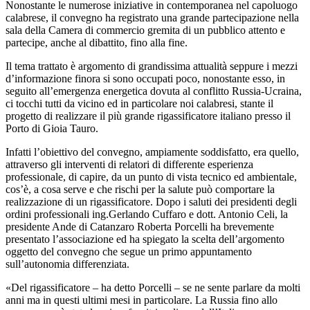
Nonostante le numerose iniziative in contemporanea nel capoluogo
calabrese, il convegno ha registrato una grande partecipazione nella
sala della Camera di commercio gremita di un pubblico attento e
partecipe, anche al dibattito, fino alla fine.
Il tema trattato è argomento di grandissima attualità seppure i mezzi
d’informazione finora si sono occupati poco, nonostante esso, in
seguito all’emergenza energetica dovuta al conflitto Russia-Ucraina,
ci tocchi tutti da vicino ed in particolare noi calabresi, stante il
progetto di realizzare il più grande rigassificatore italiano presso il
Porto di Gioia Tauro.
Infatti l’obiettivo del convegno, ampiamente soddisfatto, era quello,
attraverso gli interventi di relatori di differente esperienza
professionale, di capire, da un punto di vista tecnico ed ambientale,
cos’è, a cosa serve e che rischi per la salute può comportare la
realizzazione di un rigassificatore. Dopo i saluti dei presidenti degli
ordini professionali ing.Gerlando Cuffaro e dott. Antonio Celi, la
presidente Ande di Catanzaro Roberta Porcelli ha brevemente
presentato l’associazione ed ha spiegato la scelta dell’argomento
oggetto del convegno che segue un primo appuntamento
sull’autonomia differenziata.
«Del rigassificatore – ha detto Porcelli – se ne sente parlare da molti
anni ma in questi ultimi mesi in particolare. La Russia fino allo