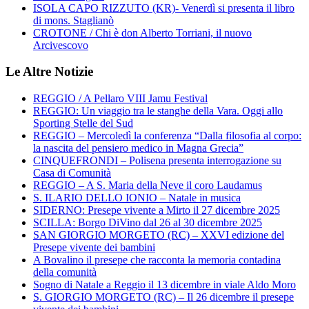
ISOLA CAPO RIZZUTO (KR)- Venerdì si presenta il libro
di mons. Staglianò
CROTONE / Chi è don Alberto Torriani, il nuovo
Arcivescovo
Le Altre Notizie
REGGIO / A Pellaro VIII Jamu Festival
REGGIO: Un viaggio tra le stanghe della Vara. Oggi allo
Sporting Stelle del Sud
REGGIO – Mercoledì la conferenza “Dalla filosofia al corpo:
la nascita del pensiero medico in Magna Grecia”
CINQUEFRONDI – Polisena presenta interrogazione su
Casa di Comunità
REGGIO – A S. Maria della Neve il coro Laudamus
S. ILARIO DELLO IONIO – Natale in musica
SIDERNO: Presepe vivente a Mirto il 27 dicembre 2025
SCILLA: Borgo DiVino dal 26 al 30 dicembre 2025
SAN GIORGIO MORGETO (RC) – XXVI edizione del
Presepe vivente dei bambini
A Bovalino il presepe che racconta la memoria contadina
della comunità
Sogno di Natale a Reggio il 13 dicembre in viale Aldo Moro
S. GIORGIO MORGETO (RC) – Il 26 dicembre il presepe