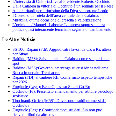
L’intervista di Calabria.Live al Presidente Roberto Occhiuto
Dalla Calabria la vittoria di Occhiuto è un segnale per il Paese
Ancora ritardi per il ripristino della Diga sul torrente Lordo
I Consorzi di Tutela delll’area centrale della Calabria:
Mirabilia, ottima occasione di crescita e valorizzazione
L’opinione / Manuela Labonia: La nuova rappresentanza
politica quasi interamente femminile segnale di cambiamento
Le Altre Notizie
SS 106, Rapani (Fdi): Aggiudicati i lavori da CZ a Kr, attesa
per Sibari
Baldino (M5S): Salvini tratta la Calabria come set per i suoi
spot
Baldino (M5S):Governo intervenga su crisi idrica nell’area
Rocca Imperiale–Trebisacce”
Rapani (FDI) al cantiere Rfi: Confermato rispetto tempistiche
per 2026
Furgiuele (Lega): Bene Cipess su Sibari-Co-Ro
Occhiuto (FI): Presentato emendamento per istituire psicologo
scolastico
Tirocinanti, Orrico (M5S): Dove sono i soldi promessi da
Occhiuto?
Furgiuele (Lega): Confrontiamoci sui dati, Sin non può
ricevere rifiuti da altre regioni