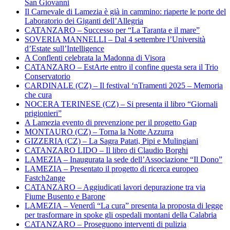
San Giovanni
Il Carnevale di Lamezia è già in cammino: riaperte le porte del
Laboratorio dei Giganti dell’Allegria
CATANZARO – Successo per “La Taranta e il mare”
SOVERIA MANNELLI – Dal 4 settembre l’Università
d’Estate sull’Intelligence
A Conflenti celebrata la Madonna di Visora
CATANZARO – EstArte entro il confine questa sera il Trio
Conservatorio
CARDINALE (CZ) – Il festival ‘nTramenti 2025 – Memoria
che cura
NOCERA TERINESE (CZ) – Si presenta il libro “Giornali
prigionieri”
A Lamezia evento di prevenzione per il progetto Gap
MONTAURO (CZ) – Torna la Notte Azzurra
GIZZERIA (CZ) – La Sagra Patati, Pipi e Mulingiani
CATANZARO LIDO – Il libro di Claudio Borghi
LAMEZIA – Inaugurata la sede dell’Associazione “Il Dono”
LAMEZIA – Presentato il progetto di ricerca europeo
Fastch2ange
CATANZARO – Aggiudicati lavori depurazione tra via
Fiume Busento e Barone
LAMEZIA – Venerdì “La cura” presenta la proposta di legge
per trasformare in spoke gli ospedali montani della Calabria
CATANZARO – Proseguono interventi di pulizia