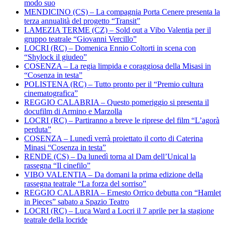
modo suo
MENDICINO (CS) – La compagnia Porta Cenere presenta la
terza annualità del progetto “Transit”
LAMEZIA TERME (CZ) – Sold out a Vibo Valentia per il
gruppo teatrale “Giovanni Vercillo”
LOCRI (RC) – Domenica Ennio Coltorti in scena con
“Shylock il giudeo”
COSENZA – La regia limpida e coraggiosa della Misasi in
“Cosenza in testa”
POLISTENA (RC) – Tutto pronto per il “Premio cultura
cinematografica”
REGGIO CALABRIA – Questo pomeriggio si presenta il
docufilm di Armino e Marzolla
LOCRI (RC) – Partiranno a breve le riprese del film “L’agorà
perduta”
COSENZA – Lunedì verrà proiettato il corto di Caterina
Minasi “Cosenza in testa”
RENDE (CS) – Da lunedì torna al Dam dell’Unical la
rassegna “Il cinefilo”
VIBO VALENTIA – Da domani la prima edizione della
rassegna teatrale “La forza del sorriso”
REGGIO CALABRIA – Ernesto Orrico debutta con “Hamlet
in Pieces” sabato a Spazio Teatro
LOCRI (RC) – Luca Ward a Locri il 7 aprile per la stagione
teatrale della locride