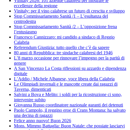
Vinitaly 2026: 101 aziende calabresi per mostrare le
eccellenze della regione
Vinitaly: per il vino calabrese un futuro di crescita e sviluppo
Stop Commissariamento Sanità /1 – L’esultanza del
centrodestra
Stop Commissariamento Sanità /2 – L’opposizione frena
l’entusiasmo
Francesco Cannizzaro: mi candido a sindaco di Reggio
Calabria
Referendum Giustizia: tutto quello che c’è da sapere
80 anni di Repubblica: tre sindache calabresi del 1946
L’8 marzo occasione per rinnovare l’impegno per la parità di
genere
A San Vincenzo La Costa riflessioni su azzardo e dipendenza
digitale
L’Addio / Michele Albanese, voce libera della Calabria
Le Olimpiadi invernali e le mascotte create dai ragazzi di
Taverna, dimenticati
Salvini a Bova e Melito: i soldi per la ricostruzione ci sono,
intervenire subito
Giovanna Russo coordinatore nazionale garanti dei detenuti
Paolo Campolo, il reggino eroe di Crans Montana: ha salvato
una decina di ragazzi
Felice anno nuovo! Buon 2026
Mons. Mimmo Battaglia: Buon Natale: che possiate lasciarvi