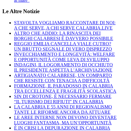
al mare”
Le Altre Notizie
STAVOLTA VOGLIAMO RACCONTARE DI NOI:
A CHE SERVE, A CHI SERVE CALABRIA.LIVE
ALTRO CHE ADDIO: LA RINASCITA DEI
BORGHI CALABRESI È DAVVERO POSSIBILE
REGGIO EMILIA CANCELLA VIALE CUTRO?
UN BRUTTO SEGNALE DI VERO DISPREZZO
INVECCHIAMENTO E LONGEVITÀ: WELFARE
E OPPORTUNITÀ COME LEVA DI SVILUPPO
INDAGINI, IL LOGORAMENTO DI OCCHIUTO
IL PRESIDENTE ASPETTA L’ARCHIVIAZIONE
ARTIGIANATO CALABRESE, UN COMPARTO
CHE RESISTE CON TENACIA A DIFFICOLTÀ
FORMAZIONE, IL PARADOSSO IN CALABRIA
TRA ECCELLENZA E FRAGILITÀ SCOLASTICA
SIN DI CROTONE, È NECESSARIO FERMARE
“IL TURISMO DEI RIFIUTI” IN CALABRIA
LA CALABRIA E 55 ANNI DI REGIONALISMO
TANTE LE RIFORME ANCORA DA ATTUARE
LE AREE INTERNE NON DEVONO DIVENTARE
LUOGHI FANTASMA, MA UN’OPPORTUNITÀ
È IN CRISI LA DEPURAZIONE IN CALABRIA