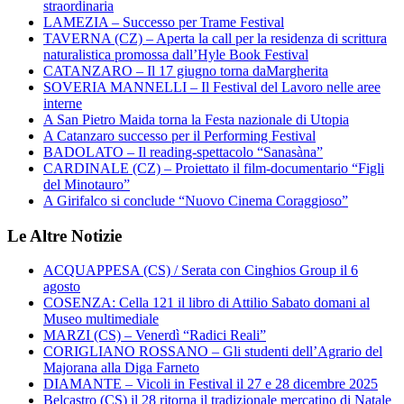
straordinaria
LAMEZIA – Successo per Trame Festival
TAVERNA (CZ) – Aperta la call per la residenza di scrittura
naturalistica promossa dall’Hyle Book Festival
CATANZARO – Il 17 giugno torna daMargherita
SOVERIA MANNELLI – Il Festival del Lavoro nelle aree
interne
A San Pietro Maida torna la Festa nazionale di Utopia
A Catanzaro successo per il Performing Festival
BADOLATO – Il reading-spettacolo “Sanasàna”
CARDINALE (CZ) – Proiettato il film-documentario “Figli
del Minotauro”
A Girifalco si conclude “Nuovo Cinema Coraggioso”
Le Altre Notizie
ACQUAPPESA (CS) / Serata con Cinghios Group il 6
agosto
COSENZA: Cella 121 il libro di Attilio Sabato domani al
Museo multimediale
MARZI (CS) – Venerdì “Radici Reali”
CORIGLIANO ROSSANO – Gli studenti dell’Agrario del
Majorana alla Diga Farneto
DIAMANTE – Vicoli in Festival il 27 e 28 dicembre 2025
Belcastro (CS) il 28 ritorna il tradizionale mercatino di Natale