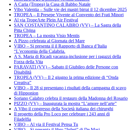
A Caria (Tropea) la Casa di Babbo Natale
Vibo Valentia – Sulle vie dei mastri birrai il 12 dicembre 2025
TROPEA – Il Presepe Vivente al Convento dei Frati Minori
Al via TropeArte Plein Air Festival
SAN COSTANTINO CALABRO (VV) – La Sagra della
Pitta Chjina
TROPEA – La mostra Visio Mentis
A Pizzo celebrata al Giornata del Mare
VIBO – Si presenta il il Rapporto di Banca d’Italia
“L’economia della Calabria.
A S. Maria di Ricadi vacanza-inclusione per i ragazzi della
Forza della Vita
PARAVATI (VV) – Sabato il Giubileo delle Persone con
Disabilità
TROPEA (VV) – Il 2 giugno la prima edizione di “Onda
Creativa”
VIBO – Il 28 si presentano i risultati della campagna di scavo
di Hipponion
Soriano Calabro celebra il restauro della Madonna del Rosario
PIZZO (VV) – Inaugurata la mostra “L’amore nell’arte”
A Vibo il congresso della Società italiana dei chirurghi
Il progetto della Pro Loco per celebrare i 243 anni di
Filadelfia
VIBO – Al via il Festival Pensa Tu
VIBO – Si presenta il libro “Inferi” di De Masi