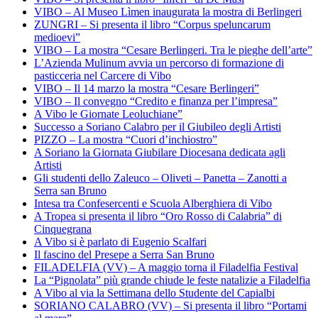
VIBO – Al Museo Lìmen inaugurata la mostra di Berlingeri
ZUNGRI – Si presenta il libro “Corpus speluncarum
medioevi”
VIBO – La mostra “Cesare Berlingeri. Tra le pieghe dell’arte”
L’Azienda Mulinum avvia un percorso di formazione di
pasticceria nel Carcere di Vibo
VIBO – Il 14 marzo la mostra “Cesare Berlingeri”
VIBO – Il convegno “Credito e finanza per l’impresa”
A Vibo le Giornate Leoluchiane”
Successo a Soriano Calabro per il Giubileo degli Artisti
PIZZO – La mostra “Cuori d’inchiostro”
A Soriano la Giornata Giubilare Diocesana dedicata agli
Artisti
Gli studenti dello Zaleuco – Oliveti – Panetta – Zanotti a
Serra san Bruno
Intesa tra Confesercenti e Scuola Alberghiera di Vibo
A Tropea si presenta il libro “Oro Rosso di Calabria” di
Cinquegrana
A Vibo si è parlato di Eugenio Scalfari
Il fascino del Presepe a Serra San Bruno
FILADELFIA (VV) – A maggio torna il Filadelfia Festival
La “Pignolata” più grande chiude le feste natalizie a Filadelfia
A Vibo al via la Settimana dello Studente del Capialbi
SORIANO CALABRO (VV) – Si presenta il libro “Portami