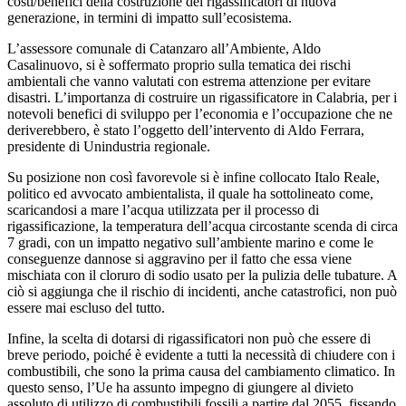
costi/benefici della costruzione dei rigassificatori di nuova
generazione, in termini di impatto sull’ecosistema.
L’assessore comunale di Catanzaro all’Ambiente, Aldo
Casalinuovo, si è soffermato proprio sulla tematica dei rischi
ambientali che vanno valutati con estrema attenzione per evitare
disastri. L’importanza di costruire un rigassificatore in Calabria, per i
notevoli benefici di sviluppo per l’economia e l’occupazione che ne
deriverebbero, è stato l’oggetto dell’intervento di Aldo Ferrara,
presidente di Unindustria regionale.
Su posizione non così favorevole si è infine collocato Italo Reale,
politico ed avvocato ambientalista, il quale ha sottolineato come,
scaricandosi a mare l’acqua utilizzata per il processo di
rigassificazione, la temperatura dell’acqua circostante scenda di circa
7 gradi, con un impatto negativo sull’ambiente marino e come le
conseguenze dannose si aggravino per il fatto che essa viene
mischiata con il cloruro di sodio usato per la pulizia delle tubature. A
ciò si aggiunga che il rischio di incidenti, anche catastrofici, non può
essere mai escluso del tutto.
Infine, la scelta di dotarsi di rigassificatori non può che essere di
breve periodo, poiché è evidente a tutti la necessità di chiudere con i
combustibili, che sono la prima causa del cambiamento climatico. In
questo senso, l’Ue ha assunto impegno di giungere al divieto
assoluto di utilizzo di combustibili fossili a partire dal 2055, fissando