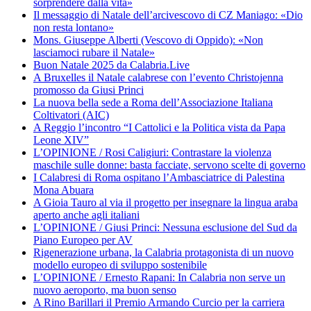
sorprendere dalla vita»
Il messaggio di Natale dell’arcivescovo di CZ Maniago: «Dio
non resta lontano»
Mons. Giuseppe Alberti (Vescovo di Oppido): «Non
lasciamoci rubare il Natale»
Buon Natale 2025 da Calabria.Live
A Bruxelles il Natale calabrese con l’evento Christojenna
promosso da Giusi Princi
La nuova bella sede a Roma dell’Associazione Italiana
Coltivatori (AIC)
A Reggio l’incontro “I Cattolici e la Politica vista da Papa
Leone XIV”
L’OPINIONE / Rosi Caligiuri: Contrastare la violenza
maschile sulle donne: basta facciate, servono scelte di governo
I Calabresi di Roma ospitano l’Ambasciatrice di Palestina
Mona Abuara
A Gioia Tauro al via il progetto per insegnare la lingua araba
aperto anche agli italiani
L’OPINIONE / Giusi Princi: Nessuna esclusione del Sud da
Piano Europeo per AV
Rigenerazione urbana, la Calabria protagonista di un nuovo
modello europeo di sviluppo sostenibile
L’OPINIONE / Ernesto Rapani: In Calabria non serve un
nuovo aeroporto, ma buon senso
A Rino Barillari il Premio Armando Curcio per la carriera