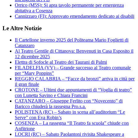
Orrico (M5S): Si apra tavolo permanente per emergenza
abitativa a Cosenza
Cannizzaro (FI): Approvato emendamento dedicato ai disabili
Le Altre Notizie
Il Cartellone inverno 2025 del Politeama Mario Foglietti di
Catanzaro
Al Teatro Gentile di Cittanova: Benvenuti in Casa Esposito il
12 dicembre 2025
Elettra di Sofocle al Teatro dei Taurani di Palmi
FILADELFIA (VV) – Grande successo al Teatro comunale
per “Mary Poppins”
REGGIO CALABRIA – “Facce da bronzi” arriva in città per
il gran finale
CROTONE – Ultimi due appuntamenti di “Voglia di teatro”
con Lunetta Savino e Chiara Francini
CATANZARO – Giuseppe Ferlito con “Novecento” di
Baricco chiuderà la rassegna Pro.s.a.
POLISTENA (RC) – Sabato in scena all’auditorium “Le
Serve” con Eva Robin’s
COSENZA – La rassegna “Il Teatro fa scuola” chiude con
Anfitrione
LOCRI (RC) – Sabato Paolantoni rivisita Shakespeare a