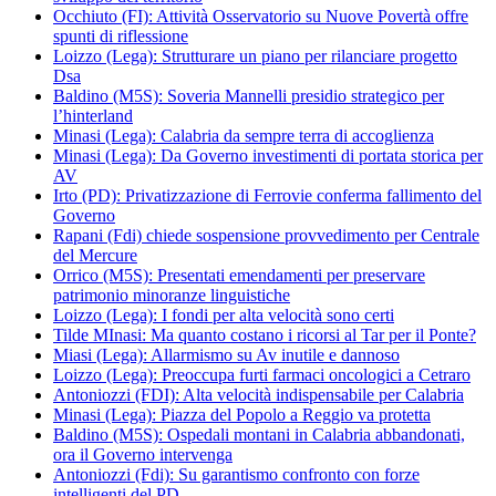
Occhiuto (FI): Attività Osservatorio su Nuove Povertà offre
spunti di riflessione
Loizzo (Lega): Strutturare un piano per rilanciare progetto
Dsa
Baldino (M5S): Soveria Mannelli presidio strategico per
l’hinterland
Minasi (Lega): Calabria da sempre terra di accoglienza
Minasi (Lega): Da Governo investimenti di portata storica per
AV
Irto (PD): Privatizzazione di Ferrovie conferma fallimento del
Governo
Rapani (Fdi) chiede sospensione provvedimento per Centrale
del Mercure
Orrico (M5S): Presentati emendamenti per preservare
patrimonio minoranze linguistiche
Loizzo (Lega): I fondi per alta velocità sono certi
Tilde MInasi: Ma quanto costano i ricorsi al Tar per il Ponte?
Miasi (Lega): Allarmismo su Av inutile e dannoso
Loizzo (Lega): Preoccupa furti farmaci oncologici a Cetraro
Antoniozzi (FDI): Alta velocità indispensabile per Calabria
Minasi (Lega): Piazza del Popolo a Reggio va protetta
Baldino (M5S): Ospedali montani in Calabria abbandonati,
ora il Governo intervenga
Antoniozzi (Fdi): Su garantismo confronto con forze
intelligenti del PD