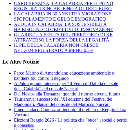
CARO BENZINA, LA CALABRIA PER IL PIENO
REGISTRATI RINCARI FINO A OLTRE 2 EURO
LA CALABRIA IN 30 ANNI TRA MIGRAZIONE
SPOPOLAMENTO E GELO DEMOGRAFICO
ACQUA IN CALABRIA: LA SOSTENIBILITÀ
HA BISOGNO DI OBIETTIVI DI INNOVAZIONE
GUARIRE LA FERITA DEL TERRITORIO DI KR
ATTRAVERSO LA FORZA DELLA LEGALITÀ
IL PIL DELLA CALABRIA NON CRESCE
NEL 2024 REGISTRATO A MENO 0,2%
Le Altre Notizie
Parco Marino di Amendolara: educazione ambientale e
bandiera blu contro il degrado
A Palmi grande interesse per “Il Vento di Dahkla e il sole
della Calabria” del console Naccari
Dal Nostos alla Tornanza: quando il ritorno diventa futuro
Taurianova: successo dell’XI edizione del Festival dei
Madonnari. Plauso del console del Marocco Naccari
Il neo sindaco Cannizzaro incontra il prefetto di Reggio Clara
Vaccaro
Elezioni Reggio 2026 / La politica che “buca” i social e perde
il consenso