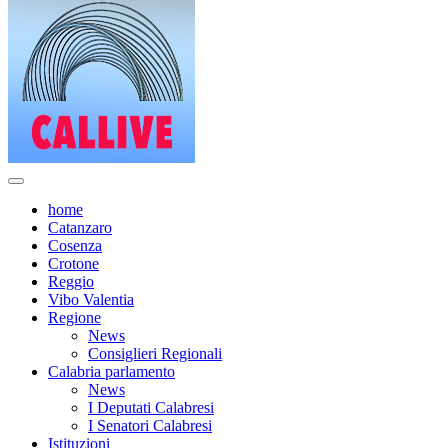
home
Catanzaro
Cosenza
Crotone
Reggio
Vibo Valentia
Regione
News
Consiglieri Regionali
Calabria parlamento
News
I Deputati Calabresi
I Senatori Calabresi
Istituzioni