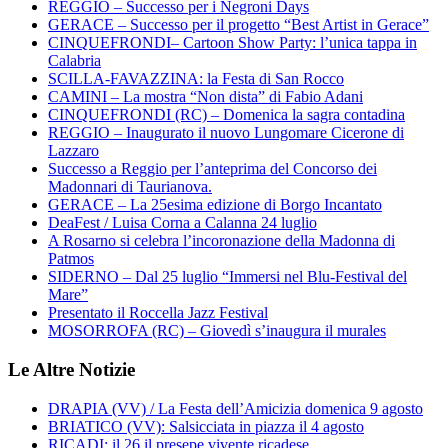
REGGIO – Successo per i Negroni Days
GERACE – Successo per il progetto “Best Artist in Gerace”
CINQUEFRONDI– Cartoon Show Party: l’unica tappa in
Calabria
SCILLA-FAVAZZINA: la Festa di San Rocco
CAMINI – La mostra “Non dista” di Fabio Adani
CINQUEFRONDI (RC) – Domenica la sagra contadina
REGGIO – Inaugurato il nuovo Lungomare Cicerone di
Lazzaro
Successo a Reggio per l’anteprima del Concorso dei
Madonnari di Taurianova.
GERACE – La 25esima edizione di Borgo Incantato
DeaFest / Luisa Corna a Calanna 24 luglio
A Rosarno si celebra l’incoronazione della Madonna di
Patmos
SIDERNO – Dal 25 luglio “Immersi nel Blu-Festival del
Mare”
Presentato il Roccella Jazz Festival
MOSORROFA (RC) – Giovedì s’inaugura il murales
Le Altre Notizie
DRAPIA (VV) / La Festa dell’Amicizia domenica 9 agosto
BRIATICO (VV): Salsicciata in piazza il 4 agosto
RICADI: il 26 il presepe vivente ricadese