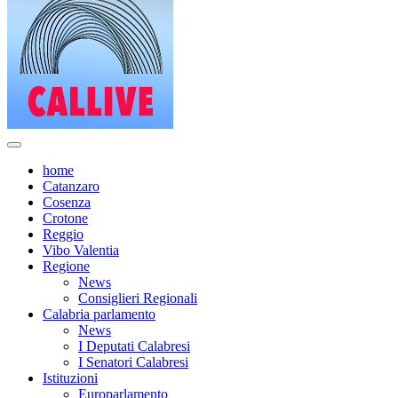
home
Catanzaro
Cosenza
Crotone
Reggio
Vibo Valentia
Regione
News
Consiglieri Regionali
Calabria parlamento
News
I Deputati Calabresi
I Senatori Calabresi
Istituzioni
Europarlamento