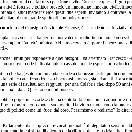
itico, entrambi con la stessa passione civile. Credo che questa figura pot
ra attività forense e politica prevede un importante impegno civile, impeg
iornata di studi mette insieme questi due aspetti, invitando a coltivare l
 ai cittadini con grande spirito di comunicazione».
atrocinio del Consiglio Nazionale Forense, è stato ideato su iniziativa 
compianto avvocato –
ha per noi una valenza molto importante
e non solta
esemplare l’attività politica. Abbiamo cercato di porre l’attenzione sulla
ità».
nche i limiti per rispondere a quei bisogni
– ha affermato
Francesco Gr
di normative rende l’attività politica assolutamente esposta ai rischi di e
ico che ha gestito con umanità e cortesia la missione del politico in tem
 politica analizzandone sia i percorsi, i mezzi, sia i risultati. Ha scritto
una serie di risultati non raggiunti, per una Calabria che, dopo 50 anni d
opria agenda la Questione meridionale».
litico popolare e cortese che ha contribuito come pochi ad indurre un pr
e fino in fondo, nonostante i suoi meriti. Ha vinto mantenendo la modes
ogno di politici come lui, fuori dal coro. Pessimismo o realismo? Io dir
lamento, da sempre, di avvocati in qualità di deputati o senatori abbia 
n momento in cui si sta dibattendo della riforma della giustizia –
ha affe