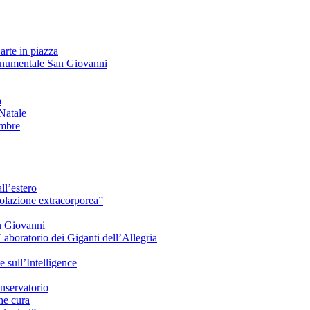
arte in piazza
onumentale San Giovanni
à
Natale
embre
ll’estero
azione extracorporea”
n Giovanni
Laboratorio dei Giganti dell’Allegria
sull’Intelligence
nservatorio
he cura