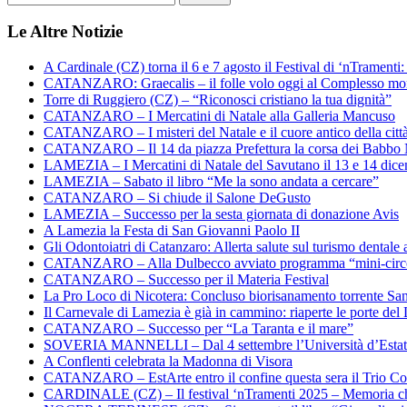
Le Altre Notizie
A Cardinale (CZ) torna il 6 e 7 agosto il Festival di ‘nTramenti: 
CATANZARO: Graecalis – il folle volo oggi al Complesso m
Torre di Ruggiero (CZ) – “Riconosci cristiano la tua dignità”
CATANZARO – I Mercatini di Natale alla Galleria Mancuso
CATANZARO – I misteri del Natale e il cuore antico della citt
CATANZARO – Il 14 da piazza Prefettura la corsa dei Babbo 
LAMEZIA – I Mercatini di Natale del Savutano il 13 e 14 dic
LAMEZIA – Sabato il libro “Me la sono andata a cercare”
CATANZARO – Si chiude il Salone DeGusto
LAMEZIA – Successo per la sesta giornata di donazione Avis
A Lamezia la Festa di San Giovanni Paolo II
Gli Odontoiatri di Catanzaro: Allerta salute sul turismo dentale a
CATANZARO – Alla Dulbecco avviato programma “mini-circol
CATANZARO – Successo per il Materia Festival
La Pro Loco di Nicotera: Concluso biorisanamento torrente Sa
Il Carnevale di Lamezia è già in cammino: riaperte le porte del 
CATANZARO – Successo per “La Taranta e il mare”
SOVERIA MANNELLI – Dal 4 settembre l’Università d’Estate 
A Conflenti celebrata la Madonna di Visora
CATANZARO – EstArte entro il confine questa sera il Trio Co
CARDINALE (CZ) – Il festival ‘nTramenti 2025 – Memoria c