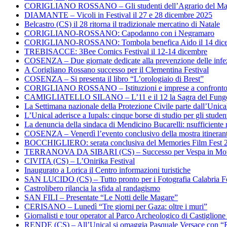
CORIGLIANO ROSSANO – Gli studenti dell’Agrario del Majo
DIAMANTE – Vicoli in Festival il 27 e 28 dicembre 2025
Belcastro (CS) il 28 ritorna il tradizionale mercatino di Natale
CORIGLIANO-ROSSANO: Capodanno con i Negramaro
CORIGLIANO-ROSSANO: Tombola benefica Aido il 14 dic
TREBISACCE: 3Bee Comics Festival il 12-14 dicembre
COSENZA – Due giornate dedicate alla prevenzione delle infez
A Corigliano Rossano successo per il Clementina Festival
COSENZA – Si presenta il libro “L’orologiaio di Brest”
CORIGLIANO ROSSANO – Istituzioni e imprese a confronto su
CAMIGLIATELLO SILANO – L’11 e il 12 la Sagra del Fung
La Settimana nazionale della Protezione Civile parte dall’Unica
L’Unical aderisce a Iupals: cinque borse di studio per gli student
La denuncia della sindaca di Mendicino Bucarelli: nsufficiente r
COSENZA – Venerdì l’evento conclusivo della mostra itineran
BOCCHIGLIERO: serata conclusiva del Memories Film Fest 
TERRANOVA DA SIBARI (CS) – Successo per Vespa in Mo
CIVITA (CS) – L’Onirika Festival
Inaugurato a Lorica il Centro informazioni turistiche
SAN LUCIDO (CS) – Tutto pronto per i Fotografia Calabria Fe
Castrolibero rilancia la sfida al randagismo
SAN FILI – Presentate “Le Notti delle Magare”
CERISANO – Lunedì “Tre giorni per Gaza: oltre i muri”
Giornalisti e tour operator al Parco Archeologico di Castiglion
RENDE (CS) – All’Unical si omaggia Pasquale Versace con “