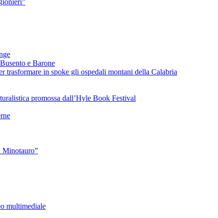
ionieri”
ange
 Busento e Barone
 trasformare in spoke gli ospedali montani della Calabria
turalistica promossa dall’Hyle Book Festival
rne
l Minotauro”
eo multimediale