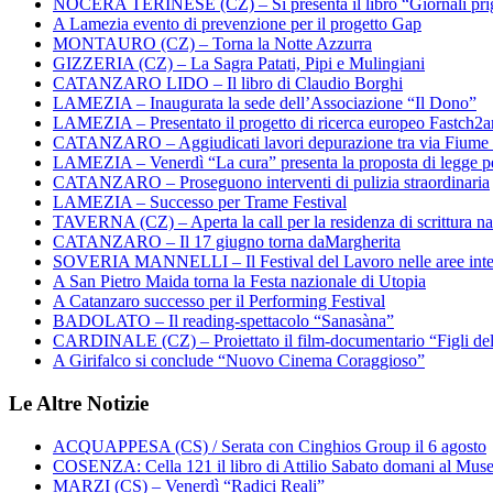
NOCERA TERINESE (CZ) – Si presenta il libro “Giornali prig
A Lamezia evento di prevenzione per il progetto Gap
MONTAURO (CZ) – Torna la Notte Azzurra
GIZZERIA (CZ) – La Sagra Patati, Pipi e Mulingiani
CATANZARO LIDO – Il libro di Claudio Borghi
LAMEZIA – Inaugurata la sede dell’Associazione “Il Dono”
LAMEZIA – Presentato il progetto di ricerca europeo Fastch2
CATANZARO – Aggiudicati lavori depurazione tra via Fiume
LAMEZIA – Venerdì “La cura” presenta la proposta di legge per
CATANZARO – Proseguono interventi di pulizia straordinaria
LAMEZIA – Successo per Trame Festival
TAVERNA (CZ) – Aperta la call per la residenza di scrittura na
CATANZARO – Il 17 giugno torna daMargherita
SOVERIA MANNELLI – Il Festival del Lavoro nelle aree inte
A San Pietro Maida torna la Festa nazionale di Utopia
A Catanzaro successo per il Performing Festival
BADOLATO – Il reading-spettacolo “Sanasàna”
CARDINALE (CZ) – Proiettato il film-documentario “Figli de
A Girifalco si conclude “Nuovo Cinema Coraggioso”
Le Altre Notizie
ACQUAPPESA (CS) / Serata con Cinghios Group il 6 agosto
COSENZA: Cella 121 il libro di Attilio Sabato domani al Mus
MARZI (CS) – Venerdì “Radici Reali”