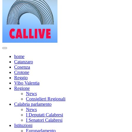
home
Catanzaro
Cosenza
Crotone
Reggio
Vibo Valentia
Regione
News
Consiglieri Regionali
Calabria parlamento
News
I Deputati Calabresi
I Senatori Calabresi
Istituzioni
Europarlamento