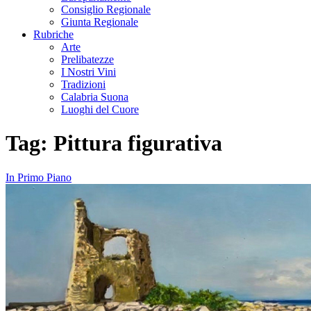
Consiglio Regionale
Giunta Regionale
Rubriche
Arte
Prelibatezze
I Nostri Vini
Tradizioni
Calabria Suona
Luoghi del Cuore
Tag:
Pittura figurativa
In Primo Piano