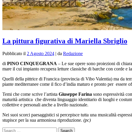
La pittura figurativa di Mariella Sbriglio
Pubblicato il
2 Agosto 2024
|
da
Redazione
di
PINO CINQUEGRANA
–
Le sue opere sono proiezioni di chiara
mare il cui impianto recupera letture classiche di barche con corde e l
Quelli della pittrice di Francica (provincia di Vibo Valentia) ma da te
piante mediterranee come il fico d’india maturo e pronto per essere offe
Temi che come scrive l’artista
Giuseppe Farina
sono espressività comp
maturità artistica che diventa linguaggio identitario di luoghi e costum
collettive e personali anche a livello nazionale.
Nei suoi scorci paesaggistici si percepisce tutta una musicalità espress
stupisce per la sua armoniosa riproduzione.
(pc)