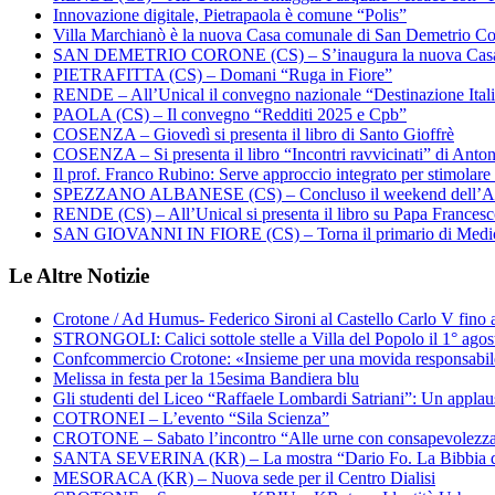
Innovazione digitale, Pietrapaola è comune “Polis”
Villa Marchianò è la nuova Casa comunale di San Demetrio C
SAN DEMETRIO CORONE (CS) – S’inaugura la nuova Cas
PIETRAFITTA (CS) – Domani “Ruga in Fiore”
RENDE – All’Unical il convegno nazionale “Destinazione Ital
PAOLA (CS) – Il convegno “Redditi 2025 e Cpb”
COSENZA – Giovedì si presenta il libro di Santo Gioffrè
COSENZA – Si presenta il libro “Incontri ravvicinati” di Ant
Il prof. Franco Rubino: Serve approccio integrato per stimolare 
SPEZZANO ALBANESE (CS) – Concluso il weekend dell’Ar
RENDE (CS) – All’Unical si presenta il libro su Papa Frances
SAN GIOVANNI IN FIORE (CS) – Torna il primario di Medi
Le Altre Notizie
Crotone / Ad Humus- Federico Sironi al Castello Carlo V fino a
STRONGOLI: Calici sottole stelle a Villa del Popolo il 1° agos
Confcommercio Crotone: «Insieme per una movida responsabi
Melissa in festa per la 15esima Bandiera blu
Gli studenti del Liceo “Raffaele Lombardi Satriani”: Un applauso
COTRONEI – L’evento “Sila Scienza”
CROTONE – Sabato l’incontro “Alle urne con consapevolezz
SANTA SEVERINA (KR) – La mostra “Dario Fo. La Bibbia de
MESORACA (KR) – Nuova sede per il Centro Dialisi