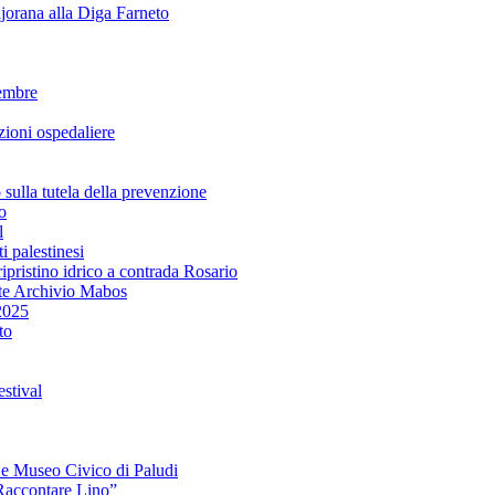
rana alla Diga Farneto
embre
ioni ospedaliere
lla tutela della prevenzione
o
l
i palestinesi
ipristino idrico a contrada Rosario
te Archivio Mabos
2025
to
stival
e e Museo Civico di Paludi
Raccontare Lino”