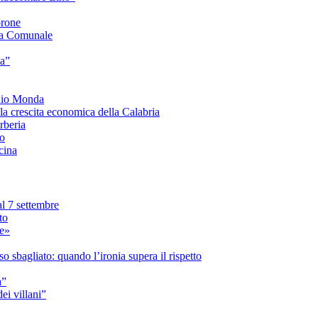
orone
a Comunale
ia”
onio Monda
la crescita economica della Calabria
beria
co
cina
l 7 settembre
to
le»
 sbagliato: quando l’ironia supera il rispetto
a”
i villani”