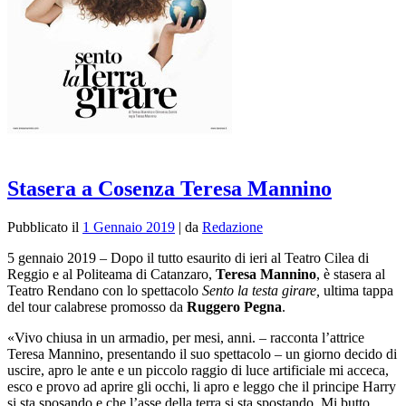
Stasera a Cosenza Teresa Mannino
Pubblicato il
1 Gennaio 2019
|
da
Redazione
5 gennaio 2019 – Dopo il tutto esaurito di ieri al Teatro Cilea di
Reggio e al Politeama di Catanzaro,
Teresa Mannino
, è stasera al
Teatro Rendano con lo spettacolo
Sento la testa girare,
ultima tappa
del tour calabrese promosso da
Ruggero Pegna
.
«Vivo chiusa in un armadio, per mesi, anni. – racconta l’attrice
Teresa Mannino, presentando il suo spettacolo – un giorno decido di
uscire, apro le ante e un piccolo raggio di luce artificiale mi acceca,
esco e provo ad aprire gli occhi, li apro e leggo che il principe Harry
si sta sposando e che l’asse della terra si sta spostando. Mi butto