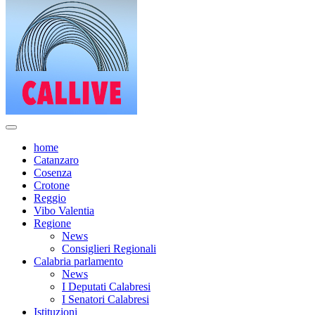
home
Catanzaro
Cosenza
Crotone
Reggio
Vibo Valentia
Regione
News
Consiglieri Regionali
Calabria parlamento
News
I Deputati Calabresi
I Senatori Calabresi
Istituzioni