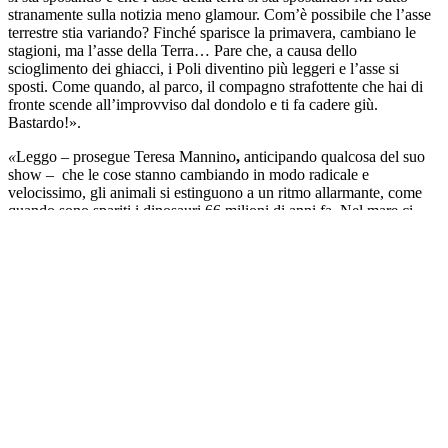
stranamente sulla notizia meno glamour. Com’è possibile che l’asse
terrestre stia variando? Finché sparisce la primavera, cambiano le
stagioni, ma l’asse della Terra… Pare che, a causa dello
scioglimento dei ghiacci, i Poli diventino più leggeri e l’asse si
sposti. Come quando, al parco, il compagno strafottente che hai di
fronte scende all’improvviso dal dondolo e ti fa cadere giù.
Bastardo!».
«
Leggo – prosegue Teresa Mannino
,
anticipando qualcosa del suo
show – che le cose stanno cambiando in modo radicale e
velocissimo, gli animali si estinguono a un ritmo allarmante, come
quando sono spariti i dinosauri 66 milioni di anni fa. Nel mare ci
sono più bottiglie di plastica che pesci, sulle spiagge più tamarri che
paguri. Leggo che non c’è più acqua da bere e aria da respirare.
Cose di pazzi! Ma la prova che qualcosa di epocale sta accadendo
arriva quando vedo la pubblicità del filo interdentale per cani. Segno
certo che stiamo per estinguerci al ritmo di zumba! Ma si parla
sempre d’altro, di posteggi per mamme etero, di tablet a scuola, di
ascolti televisivi, di fake news, di bonus bebè. Fuori dall’armadio
scopro che il mondo va a rotoli, rotoli di carta igienica. Allora, cerco
delle strategie: non uso più rotoli, di nessun tipo, chiudo l’acqua
mentre mi insapono, tengo spente le luci dell’albero di Natale, vendo
la macchina e faccio l’orto sul balcone. Ma ciò non migliora la
situazione del pianeta e in più mi sono complicata la vita. La
strategia deve essere un’altra. Decido di richiudermi nell’armadio,