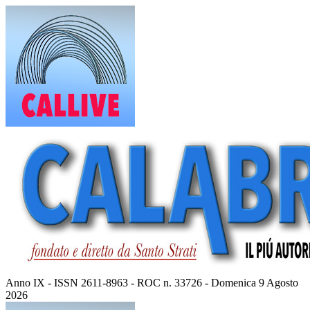
Vai
al
contenuto
Anno IX - ISSN 2611-8963 - ROC n. 33726 - Domenica 9 Agosto
2026