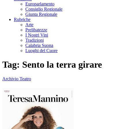
Europarlamento
Consiglio Regionale
Giunta Regionale
Rubriche
Arte
Prelibatezze
I Nostri Vini
Tradizioni
Calabria Suona
Luoghi del Cuore
Tag:
Sento la terra girare
Archivio Teatro