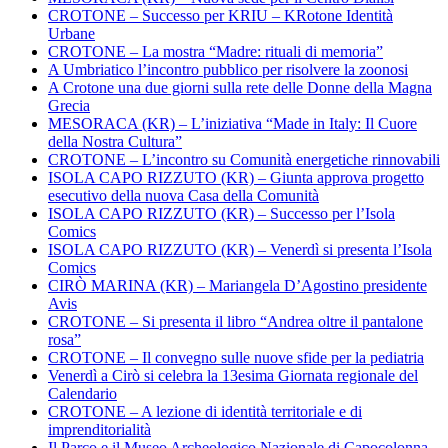
CROTONE – Successo per KRIU – KRotone Identità
Urbane
CROTONE – La mostra “Madre: rituali di memoria”
A Umbriatico l’incontro pubblico per risolvere la zoonosi
A Crotone una due giorni sulla rete delle Donne della Magna
Grecia
MESORACA (KR) – L’iniziativa “Made in Italy: Il Cuore
della Nostra Cultura”
CROTONE – L’incontro su Comunità energetiche rinnovabili
ISOLA CAPO RIZZUTO (KR) – Giunta approva progetto
esecutivo della nuova Casa della Comunità
ISOLA CAPO RIZZUTO (KR) – Successo per l’Isola
Comics
ISOLA CAPO RIZZUTO (KR) – Venerdì si presenta l’Isola
Comics
CIRÒ MARINA (KR) – Mariangela D’Agostino presidente
Avis
CROTONE – Si presenta il libro “Andrea oltre il pantalone
rosa”
CROTONE – Il convegno sulle nuove sfide per la pediatria
Venerdì a Cirò si celebra la 13esima Giornata regionale del
Calendario
CROTONE – A lezione di identità territoriale e di
imprenditorialità
Il Parco e il Museo Archeologico Nazionale di Capocolonna