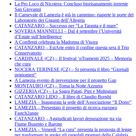
La Pro Loco di Nicotera: Concluso biorisanamento torrente
San Giovanni
Il Carnevale di Lamezia è già in cammino: riaperte le porte del
Laboratorio dei Giganti dell’Allegria
CATANZARO – Successo per “La Taranta e il mare”
SOVERIA MANNELLI – Dal 4 settembre l’Università
d’Estate sull’Intelligence
A Conflenti celebrata la Madonna di Visora
CATANZARO – EstArte entro il confine questa sera il Trio
Conservatorio
CARDINALE (CZ) – Il festival ‘nTramenti 2025 – Memoria
che cura
NOCERA TERINESE (CZ) – Si presenta il libro “Giornali
prigionieri”
A Lamezia evento di prevenzione per il progetto Gap
MONTAURO (CZ) – Torna la Notte Azzurra
GIZZERIA (CZ) – La Sagra Patati, Pipi e Mulingiani
CATANZARO LIDO – Il libro di Claudio Borghi
LAMEZIA – Inaugurata la sede dell’Associazione “Il Dono”
LAMEZIA – Presentato il progetto di ricerca europeo
Fastch2ange
CATANZARO – Aggiudicati lavori depurazione tra via
Fiume Busento e Barone
LAMEZIA – Venerdì “La cura” presenta la proposta di legge
per trasformare in spoke gli ospedali montani della Calabria