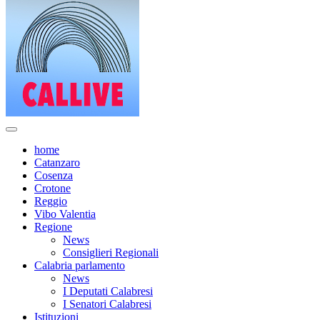
home
Catanzaro
Cosenza
Crotone
Reggio
Vibo Valentia
Regione
News
Consiglieri Regionali
Calabria parlamento
News
I Deputati Calabresi
I Senatori Calabresi
Istituzioni