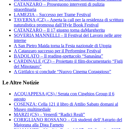
CATANZARO – Proseguono interventi di pulizia
straordinaria
LAMEZIA – Successo per Trame Festival
TAVERNA (CZ) – Aperta la call per la residenza di scrittura
naturalistica promossa dall’Hyle Book Festival
CATANZARO – Il 17 giugno torna daMargherita
SOVERIA MANNELLI – Il Festival del Lavoro nelle aree
interne
A San Pietro Maida torna la Festa nazionale di Utopia
A Catanzaro successo per il Performing Festival
BADOLATO – Il reading-spettacolo “Sanasàna”
CARDINALE (CZ) – Proiettato il film-documentario “Figli
del Minotauro”
A Girifalco si conclude “Nuovo Cinema Coraggioso”
Le Altre Notizie
ACQUAPPESA (CS) / Serata con Cinghios Group il 6
agosto
COSENZA: Cella 121 il libro di Attilio Sabato domani al
Museo multimediale
MARZI (CS) – Venerdì “Radici Reali”
CORIGLIANO ROSSANO – Gli studenti dell’Agrario del
Majorana alla Diga Farneto