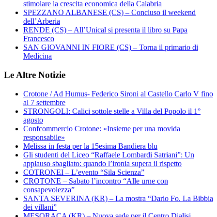
stimolare la crescita economica della Calabria
SPEZZANO ALBANESE (CS) – Concluso il weekend
dell’Arberia
RENDE (CS) – All’Unical si presenta il libro su Papa
Francesco
SAN GIOVANNI IN FIORE (CS) – Torna il primario di
Medicina
Le Altre Notizie
Crotone / Ad Humus- Federico Sironi al Castello Carlo V fino
al 7 settembre
STRONGOLI: Calici sottole stelle a Villa del Popolo il 1°
agosto
Confcommercio Crotone: «Insieme per una movida
responsabile»
Melissa in festa per la 15esima Bandiera blu
Gli studenti del Liceo “Raffaele Lombardi Satriani”: Un
applauso sbagliato: quando l’ironia supera il rispetto
COTRONEI – L’evento “Sila Scienza”
CROTONE – Sabato l’incontro “Alle urne con
consapevolezza”
SANTA SEVERINA (KR) – La mostra “Dario Fo. La Bibbia
dei villani”
MESORACA (KR) – Nuova sede per il Centro Dialisi