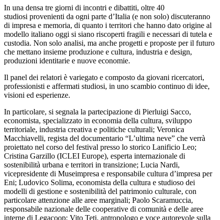
In una densa tre giorni di incontri e dibattiti, oltre 40
studiosi provenienti da ogni parte d’Italia (e non solo) discuteranno
di impresa e memoria, di quanto i territori che hanno dato origine al
modello italiano oggi si siano riscoperti fragili e necessari di tutela e
custodia. Non solo analisi, ma anche progetti e proposte per il futuro
che mettano insieme produzione e cultura, industria e design,
produzioni identitarie e nuove economie.
Il panel dei relatori è variegato e composto da giovani ricercatori,
professionisti e affermati studiosi, in uno scambio continuo di idee,
visioni ed esperienze.
In particolare, si segnala la partecipazione di Pierluigi Sacco,
economista, specializzato in economia della cultura, sviluppo
territoriale, industria creativa e politiche culturali; Veronica
Macchiavelli, regista del documentario “L’ultima neve” che verrà
proiettato nel corso del festival presso lo storico Lanificio Leo;
Cristina Garzillo (ICLEI Europe), esperta internazionale di
sostenibilità urbana e territori in transizione; Lucia Nardi,
vicepresidente di Museimpresa e responsabile cultura d’impresa per
Eni; Ludovico Solima, economista della cultura e studioso dei
modelli di gestione e sostenibilità del patrimonio culturale, con
particolare attenzione alle aree marginali; Paolo Scaramuccia,
responsabile nazionale delle cooperative di comunità e delle aree
interne di Legacoop; Vito Teti, antropologo e voce autorevole sulla