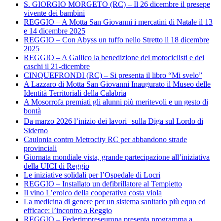
S. GIORGIO MORGETO (RC) – Il 26 dicembre il presepe
vivente dei bambini
REGGIO – A Motta San Giovanni i mercatini di Natale il 13
e 14 dicembre 2025
REGGIO – Con Abyss un tuffo nello Stretto il 18 dicembre
2025
REGGIO – A Gallico la benedizione dei motociclisti e dei
caschi il 21-dicembre
CINQUEFRONDI (RC) – Si presenta il libro “Mi svelo”
A Lazzaro di Motta San Giovanni Inaugurato il Museo delle
Identità Territoriali della Calabria
A Mosorrofa premiati gli alunni più meritevoli e un gesto di
bontà
Da marzo 2026 l’inizio dei lavori sulla Diga sul Lordo di
Siderno
Caulonia contro Metrocity RC per abbandono strade
provinciali
Giornata mondiale vista, grande partecipazione all’iniziativa
della UICI di Reggio
Le iniziative solidali per l’Ospedale di Locri
REGGIO – Installato un defibrillatore al Tempietto
Il vino L’eroico della cooperativa costa viola
La medicina di genere per un sistema sanitario più equo ed
efficace: l’incontro a Reggio
REGGIO – Federimpreseuropa presenta programma a