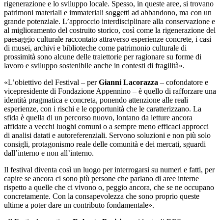
rigenerazione e lo sviluppo locale. Spesso, in queste aree, si trovano
patrimoni materiali e immateriali soggetti ad abbandono, ma con un
grande potenziale. L’approccio interdisciplinare alla conservazione e
al miglioramento del costruito storico, così come la rigenerazione del
paesaggio culturale raccontato attraverso esperienze concrete, i casi
di musei, archivi e biblioteche come patrimonio culturale di
prossimità sono alcune delle traiettorie per ragionare su forme di
lavoro e sviluppo sostenibile anche in contesti di fragilità».
«L’obiettivo del Festival – per
Gianni Lacorazza
– cofondatore e
vicepresidente di Fondazione Appennino – è quello di rafforzare una
identità pragmatica e concreta, ponendo attenzione alle reali
esperienze, con i rischi e le opportunità che le caratterizzano. La
sfida è quella di un percorso nuovo, lontano da letture ancora
affidate a vecchi luoghi comuni o a sempre meno efficaci approcci
di analisi datati e autoreferenziali. Servono soluzioni e non più solo
consigli, protagonismo reale delle comunità e dei mercati, sguardi
dall’interno e non all’interno.
Il festival diventa così un luogo per interrogarsi su numeri e fatti, per
capire se ancora ci sono più persone che parlano di aree interne
rispetto a quelle che ci vivono o, peggio ancora, che se ne occupano
concretamente. Con la consapevolezza che sono proprio queste
ultime a poter dare un contributo fondamentale».