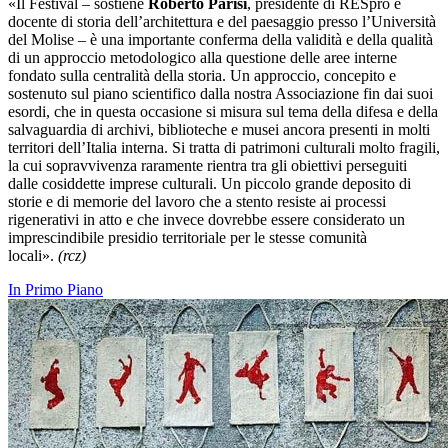
«Il Festival – sostiene
Roberto Parisi
, presidente di RESpro e
docente di storia dell’architettura e del paesaggio presso l’Università
del Molise – è una importante conferma della validità e della qualità
di un approccio metodologico alla questione delle aree interne
fondato sulla centralità della storia. Un approccio, concepito e
sostenuto sul piano scientifico dalla nostra Associazione fin dai suoi
esordi, che in questa occasione si misura sul tema della difesa e della
salvaguardia di archivi, biblioteche e musei ancora presenti in molti
territori dell’Italia interna. Si tratta di patrimoni culturali molto fragili,
la cui sopravvivenza raramente rientra tra gli obiettivi perseguiti
dalle cosiddette imprese culturali. Un piccolo grande deposito di
storie e di memorie del lavoro che a stento resiste ai processi
rigenerativi in atto e che invece dovrebbe essere considerato un
imprescindibile presidio territoriale per le stesse comunità
locali».
(rcz)
In Primo Piano