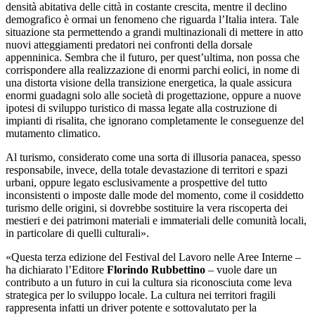
densità abitativa delle città in costante crescita, mentre il declino
demografico è ormai un fenomeno che riguarda l’Italia intera. Tale
situazione sta permettendo a grandi multinazionali di mettere in atto
nuovi atteggiamenti predatori nei confronti della dorsale
appenninica. Sembra che il futuro, per quest’ultima, non possa che
corrispondere alla realizzazione di enormi parchi eolici, in nome di
una distorta visione della transizione energetica, la quale assicura
enormi guadagni solo alle società di progettazione, oppure a nuove
ipotesi di sviluppo turistico di massa legate alla costruzione di
impianti di risalita, che ignorano completamente le conseguenze del
mutamento climatico.
Al turismo, considerato come una sorta di illusoria panacea, spesso
responsabile, invece, della totale devastazione di territori e spazi
urbani, oppure legato esclusivamente a prospettive del tutto
inconsistenti o imposte dalle mode del momento, come il cosiddetto
turismo delle origini, si dovrebbe sostituire la vera riscoperta dei
mestieri e dei patrimoni materiali e immateriali delle comunità locali,
in particolare di quelli culturali».
«Questa terza edizione del Festival del Lavoro nelle Aree Interne –
ha dichiarato l’Editore
Florindo Rubbettino
– vuole dare un
contributo a un futuro in cui la cultura sia riconosciuta come leva
strategica per lo sviluppo locale. La cultura nei territori fragili
rappresenta infatti un driver potente e sottovalutato per la