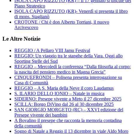
ISOLA CAPO RIZZUTO (KR) – Il 17 gennaio si discute del
Piano Strategico
ISOLA CAPO RIZZUTO (KR)- Venerdì si presenta il libro
di mons. Staglianò
CROTONE / Chi è don Alberto Torriani, il nuovo
Arcivescovo
Le Altre Notizie
REGGIO / A Pellaro VIII Jamu Festival
REGGIO: Un viaggio tra le stanghe della Vara. Oggi allo
Sporting Stelle del Sud
REGGIO – Mercoledì la conferenza “Dalla filosofia al corpo:
la nascita del pensiero medico in Magna Grecia”
CINQUEFRONDI – Polisena presenta interrogazione su
Casa di Comunità
REGGIO – A S. Maria della Neve il coro Laudamus
S. ILARIO DELLO IONIO – Natale in musica
SIDERNO: Presepe vivente a Mirto il 27 dicembre 2025
SCILLA: Borgo DiVino dal 26 al 30 dicembre 2025
SAN GIORGIO MORGETO (RC) – XXVI edizione del
Presepe vivente dei bambini
A Bovalino il presepe che racconta la memoria contadina
della comunità
Sogno di Natale a Reggio il 13 dicembre in viale Aldo Moro