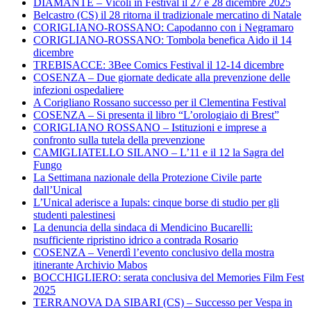
DIAMANTE – Vicoli in Festival il 27 e 28 dicembre 2025
Belcastro (CS) il 28 ritorna il tradizionale mercatino di Natale
CORIGLIANO-ROSSANO: Capodanno con i Negramaro
CORIGLIANO-ROSSANO: Tombola benefica Aido il 14
dicembre
TREBISACCE: 3Bee Comics Festival il 12-14 dicembre
COSENZA – Due giornate dedicate alla prevenzione delle
infezioni ospedaliere
A Corigliano Rossano successo per il Clementina Festival
COSENZA – Si presenta il libro “L’orologiaio di Brest”
CORIGLIANO ROSSANO – Istituzioni e imprese a
confronto sulla tutela della prevenzione
CAMIGLIATELLO SILANO – L’11 e il 12 la Sagra del
Fungo
La Settimana nazionale della Protezione Civile parte
dall’Unical
L’Unical aderisce a Iupals: cinque borse di studio per gli
studenti palestinesi
La denuncia della sindaca di Mendicino Bucarelli:
nsufficiente ripristino idrico a contrada Rosario
COSENZA – Venerdì l’evento conclusivo della mostra
itinerante Archivio Mabos
BOCCHIGLIERO: serata conclusiva del Memories Film Fest
2025
TERRANOVA DA SIBARI (CS) – Successo per Vespa in