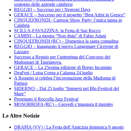
sostegno delle aziende calabresi
REGGIO – Successo per i Negroni Days
GERACE – Successo per il progetto “Best Artist in Gerace”
CINQUEFRONDI– Cartoon Show Party: l’unica tappa in
Calabria
SCILLA-FAVAZZINA: la Festa di San Rocco
CAMINI – La mostra “Non dista” di Fabio Adani
CINQUEFRONDI (RC) – Domenica la sagra contadina
REGGIO – Inaugurato il nuovo Lungomare Cicerone di
Lazzaro
Successo a Reggio per l’anteprima del Concorso dei
Madonnari di Taurianova.
GERACE – La 25esima edizione di Borgo Incantato
DeaFest / Luisa Corna a Calanna 24 luglio
A Rosarno si celebra l’incoronazione della Madonna di
Patmos
SIDERNO – Dal 25 luglio “Immersi nel Blu-Festival del
Mare”
Presentato il Roccella Jazz Festival
MOSORROFA (RC) – Giovedì s’inaugura il murales
Le Altre Notizie
DRAPIA (VV) / La Festa dell’Amicizia domenica 9 agosto