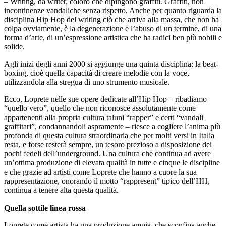
– Writing, da writer, coloro che dipingono graffiti. Graffiti, non
incontinenze vandaliche senza rispetto. Anche per quanto riguarda la
disciplina Hip Hop del writing ciò che arriva alla massa, che non ha
colpa ovviamente, è la degenerazione e l’abuso di un termine, di una
forma d’arte, di un’espressione artistica che ha radici ben più nobili e
solide.
Agli inizi degli anni 2000 si aggiunge una quinta disciplina: la beat-
boxing, cioè quella capacità di creare melodie con la voce,
utilizzandola alla stregua di uno strumento musicale.
Ecco, Loprete nelle sue opere dedicate all’Hip Hop – ribadiamo
“quello vero”, quello che non riconosce assolutamente come
appartenenti alla propria cultura taluni “rapper” e certi “vandali
graffitari”, condannandoli aspramente – riesce a cogliere l’anima più
profonda di questa cultura straordinaria che per molti versi in Italia
resta, e forse resterà sempre, un tesoro prezioso a disposizione dei
pochi fedeli dell’underground. Una cultura che continua ad avere
un’ottima produzione di elevata qualità in tutte e cinque le discipline
e che grazie ad artisti come Loprete che hanno a cuore la sua
rappresentazione, onorando il motto “rappresent” tipico dell’HH,
continua a tenere alta questa qualità.
Quella sottile linea rossa
Loprete come artista ha una produzione ampia, che sconfina anche