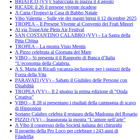
BRIATICO (VV): Salsicciata in piazza il 4 agosto
RICADI: il 26 il presepe vivente ricadese
A Caria (Tropea) la Casa di Babbo Natale
Vibo Valentia – Sulle vie dei mastri birrai il 12 dicembre 2025
TROPEA – Il Presepe Vivente al Convento dei Frati Minori
Al via TropeArte Plein Air Festival
SAN COSTANTINO CALABRO (VV) – La Sagra della
Pitta Chjina
TROPEA – La mostra Visio Mentis
A Pizzo celebrata al Giornata del Mare
VIBO – Si presenta il il Rapporto di Banca d’Italia
“L’economia della Calabria.
A S. Maria di Ricadi vacanza-inclusione per i ragazzi della
Forza della Vita
PARAVATI (VV) – Sabato il Giubileo delle Persone con
Disabilità
TROPEA (VV) – Il 2 giugno la prima edizione di “Onda
Creativa”
VIBO – Il 28 si presentano i risultati della campagna di scavo
di Hipponion
Soriano Calabro celebra il restauro della Madonna del Rosario
PIZZO (VV) – Inaugurata la mostra “L’amore nell’arte”
A Vibo il congresso della Società italiana dei chirurghi
Il progetto della Pro Loco per celebrare i 243 anni di
Filadelfia