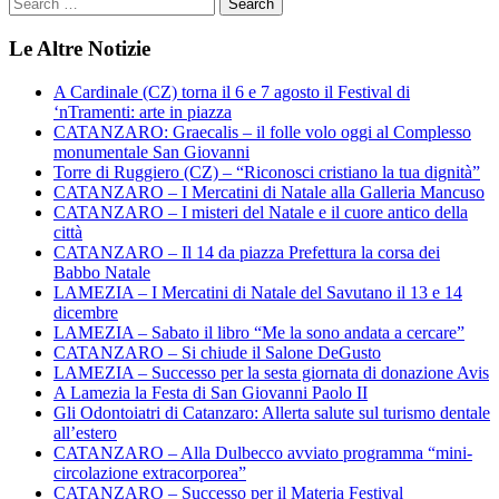
Le Altre Notizie
A Cardinale (CZ) torna il 6 e 7 agosto il Festival di
‘nTramenti: arte in piazza
CATANZARO: Graecalis – il folle volo oggi al Complesso
monumentale San Giovanni
Torre di Ruggiero (CZ) – “Riconosci cristiano la tua dignità”
CATANZARO – I Mercatini di Natale alla Galleria Mancuso
CATANZARO – I misteri del Natale e il cuore antico della
città
CATANZARO – Il 14 da piazza Prefettura la corsa dei
Babbo Natale
LAMEZIA – I Mercatini di Natale del Savutano il 13 e 14
dicembre
LAMEZIA – Sabato il libro “Me la sono andata a cercare”
CATANZARO – Si chiude il Salone DeGusto
LAMEZIA – Successo per la sesta giornata di donazione Avis
A Lamezia la Festa di San Giovanni Paolo II
Gli Odontoiatri di Catanzaro: Allerta salute sul turismo dentale
all’estero
CATANZARO – Alla Dulbecco avviato programma “mini-
circolazione extracorporea”
CATANZARO – Successo per il Materia Festival