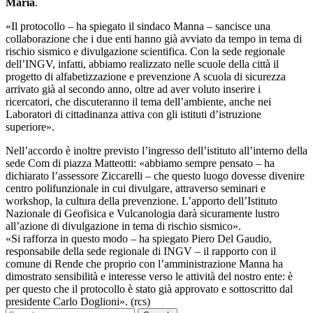
Maria
.
«Il protocollo – ha spiegato il sindaco Manna – sancisce una
collaborazione che i due enti hanno già avviato da tempo in tema di
rischio sismico e divulgazione scientifica. Con la sede regionale
dell’INGV, infatti, abbiamo realizzato nelle scuole della città il
progetto di alfabetizzazione e prevenzione A scuola di sicurezza
arrivato già al secondo anno, oltre ad aver voluto inserire i
ricercatori, che discuteranno il tema dell’ambiente, anche nei
Laboratori di cittadinanza attiva con gli istituti d’istruzione
superiore».
Nell’accordo è inoltre previsto l’ingresso dell’istituto all’interno della
sede Com di piazza Matteotti: «abbiamo sempre pensato – ha
dichiarato l’assessore Ziccarelli – che questo luogo dovesse divenire
centro polifunzionale in cui divulgare, attraverso seminari e
workshop, la cultura della prevenzione. L’apporto dell’Istituto
Nazionale di Geofisica e Vulcanologia darà sicuramente lustro
all’azione di divulgazione in tema di rischio sismico».
«Si rafforza in questo modo – ha spiegato Piero Del Gaudio,
responsabile della sede regionale di INGV – il rapporto con il
comune di Rende che proprio con l’amministrazione Manna ha
dimostrato sensibilità e interesse verso le attività del nostro ente: è
per questo che il protocollo è stato già approvato e sottoscritto dal
presidente Carlo Doglioni». (rcs)