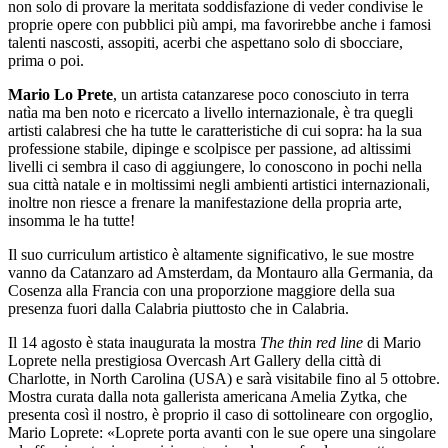
non solo di provare la meritata soddisfazione di veder condivise le
proprie opere con pubblici più ampi, ma favorirebbe anche i famosi
talenti nascosti, assopiti, acerbi che aspettano solo di sbocciare,
prima o poi.
Mario Lo Prete
, un artista catanzarese poco conosciuto in terra
natìa ma ben noto e ricercato a livello internazionale, è tra quegli
artisti calabresi che ha tutte le caratteristiche di cui sopra: ha la sua
professione stabile, dipinge e scolpisce per passione, ad altissimi
livelli ci sembra il caso di aggiungere, lo conoscono in pochi nella
sua città natale e in moltissimi negli ambienti artistici internazionali,
inoltre non riesce a frenare la manifestazione della propria arte,
insomma le ha tutte!
Il suo curriculum artistico è altamente significativo, le sue mostre
vanno da Catanzaro ad Amsterdam, da Montauro alla Germania, da
Cosenza alla Francia con una proporzione maggiore della sua
presenza fuori dalla Calabria piuttosto che in Calabria.
Il 14 agosto è stata inaugurata la mostra
The thin red line
di Mario
Loprete nella prestigiosa Overcash Art Gallery della città di
Charlotte, in North Carolina (USA) e sarà visitabile fino al 5 ottobre.
Mostra curata dalla nota gallerista americana Amelia Zytka, che
presenta così il nostro, è proprio il caso di sottolineare con orgoglio,
Mario Loprete: «Loprete porta avanti con le sue opere una singolare