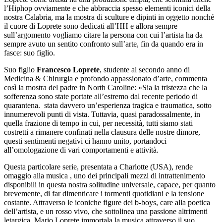
l’Hiphop ovviamente e che abbraccia spesso elementi iconici della
nostra Calabria, ma la mostra di sculture e dipinti in oggetto nonché
il cuore di Loprete sono dedicati all’HH e allora sempre
sull’argomento vogliamo citare la persona con cui l’artista ha da
sempre avuto un sentito confronto sull’arte, fin da quando era in
fasce: suo figlio.
Suo figlio
Francesco Loprete
, studente al secondo anno di
Medicina & Chirurgia e profondo appassionato d’arte, commenta
così la mostra del padre in North Caroline: «Sia la tristezza che la
sofferenza sono state portate all’estremo dal recente periodo di
quarantena. stata davvero un’esperienza tragica e traumatica, sotto
innumerevoli punti di vista. Tuttavia, quasi paradossalmente, in
quella frazione di tempo in cui, per necessità, tutti siamo stati
costretti a rimanere confinati nella clausura delle nostre dimore,
questi sentimenti negativi ci hanno unito, portandoci
all’omologazione di vari comportamenti e attività.
Questa particolare serie, presentata a Charlotte (USA), rende
omaggio alla musica , uno dei principali mezzi di intrattenimento
disponibili in questa nostra solitudine universale, capace, per quanto
brevemente, di far dimenticare i tormenti quotidiani e la tensione
costante. Attraverso le iconiche figure dei b-boys, care alla poetica
dell’artista, e un rosso vivo, che sottolinea una passione altrimenti
letargica, Mario Loprete immortala la musica attraverso il suo