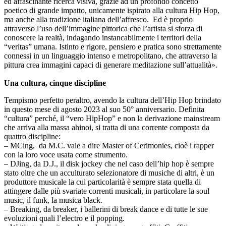
ed affascinante ricerca visiva, grazie ad un profondo concetto
poetico di grande impatto, unicamente ispirato alla cultura Hip Hop,
ma anche alla tradizione italiana dell’affresco. Ed è proprio
attraverso l’uso dell’immagine pittorica che l’artista si sforza di
conoscere la realtà, indagando instancabilmente i territori della
“veritas” umana. Istinto e rigore, pensiero e pratica sono strettamente
connessi in un linguaggio intenso e metropolitano, che attraverso la
pittura crea immagini capaci di generare meditazione sull’attualità».
Una cultura, cinque discipline
Tempismo perfetto peraltro, avendo la cultura dell’Hip Hop brindato
in questo mese di agosto 2023 al suo 50° anniversario. Definita
“cultura” perché, il “vero HipHop” e non la derivazione mainstream
che arriva alla massa ahinoi, si tratta di una corrente composta da
quattro discipline:
– MCing, da M.C. vale a dire Master of Cerimonies, cioè i rapper
con la loro voce usata come strumento.
– DJing, da D.J., il disk jockey che nel caso dell’hip hop è sempre
stato oltre che un acculturato selezionatore di musiche di altri, è un
produttore musicale la cui particolarità è sempre stata quella di
attingere dalle più svariate correnti musicali, in particolare la soul
music, il funk, la musica black.
– Breaking, da breaker, i ballerini di break dance e di tutte le sue
evoluzioni quali l’electro e il popping.