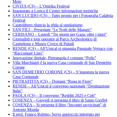
Moto
CIVITA (CS) – L’Onirika Festival
Inaugurato a Lorica il Centro informazioni turistiche
SAN LUCIDO (CS) – Tutto pronto per i Fotografia Calabria
Festival
Castrolibero rilancia la sfida al randagismo
SAN FILI – Presentate “Le Notti delle Magare”
CERISANO – Lunedì “Tre giorni per Gaza: oltre i muri”
Giornalisti e tour operator al Parco Archeologico di
Castiglione e Museo Civico di Paludi
RENDE (CS) – All’Unical si omaggia Pasquale Versace con
“Raccontare Lino”
Innovazione digitale, Pietrapaola è comune “Polis”
Villa Marchianò è la nuova Casa comunale di San Demetrio
Corone
SAN DEMETRIO CORONE (CS) – S’inaugura la nuova
Casa Comunale
PIETRAFITTA (CS) – Domani “Ruga in Fiore”
RENDE – All’Unical il convegno nazionale “Destinazione
Italia”
PAOLA (CS) – Il convegno “Redditi 2025 e Cpb”
COSENZA – Giovedì si presenta il libro di Santo Gioffrè
COSENZA – Si presenta il libro “Incontri ravvicinati” di
Antonio Monda
Il prof. Franco Rubino: Serve approccio integrato per