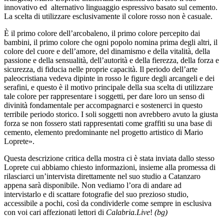
innovativo ed alternativo linguaggio espressivo basato sul cemento.
La scelta di utilizzare esclusivamente il colore rosso non è casuale.
È il primo colore dell’arcobaleno, il primo colore percepito dai
bambini, il primo colore che ogni popolo nomina prima degli altri, il
colore del cuore e dell’amore, del dinamismo e della vitalità, della
passione e della sensualità, dell’autorità e della fierezza, della forza e
sicurezza, di fiducia nelle proprie capacità. Il periodo dell’arte
paleocristiana vedeva dipinte in rosso le figure degli arcangeli e dei
serafini, e questo è il motivo principale della sua scelta di utilizzare
tale colore per rappresentare i soggetti, per dare loro un senso di
divinità fondamentale per accompagnarci e sostenerci in questo
terribile periodo storico.
I soli soggetti non avrebbero avuto la giusta
forza se non fossero stati rappresentati come graffiti su una base di
cemento, elemento predominante nel progetto artistico di Mario
Loprete».
Questa descrizione critica della mostra ci è stata inviata dallo stesso
Loprete cui abbiamo chiesto informazioni, insieme alla promessa di
rilasciarci un’intervista direttamente nel suo studio a Catanzaro
appena sarà disponibile. Non vediamo l’ora di andare ad
intervistarlo e di scattare fotografie del suo prezioso studio,
accessibile a pochi, così da condividerle come sempre in esclusiva
con voi cari affezionati lettori di
Calabria.Live
!
(bg)