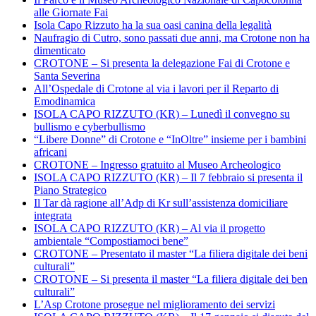
alle Giornate Fai
Isola Capo Rizzuto ha la sua oasi canina della legalità
Naufragio di Cutro, sono passati due anni, ma Crotone non ha
dimenticato
CROTONE – Si presenta la delegazione Fai di Crotone e
Santa Severina
All’Ospedale di Crotone al via i lavori per il Reparto di
Emodinamica
ISOLA CAPO RIZZUTO (KR) – Lunedì il convegno su
bullismo e cyberbullismo
“Libere Donne” di Crotone e “InOltre” insieme per i bambini
africani
CROTONE – Ingresso gratuito al Museo Archeologico
ISOLA CAPO RIZZUTO (KR) – Il 7 febbraio si presenta il
Piano Strategico
Il Tar dà ragione all’Adp di Kr sull’assistenza domiciliare
integrata
ISOLA CAPO RIZZUTO (KR) – Al via il progetto
ambientale “Compostiamoci bene”
CROTONE – Presentato il master “La filiera digitale dei beni
culturali”
CROTONE – Si presenta il master “La filiera digitale dei ben
culturali”
L’Asp Crotone prosegue nel miglioramento dei servizi