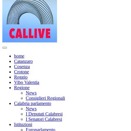
home
Catanzaro
Cosenza
Crotone
Reggio
Vibo Valentia
Regione
News
Consiglieri Regionali
Calabria parlamento
News
I Deputati Calabresi
I Senatori Calabresi
Istituzioni
Europarlamento