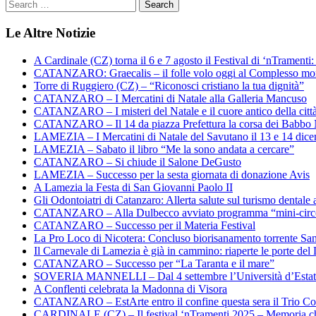
Le Altre Notizie
A Cardinale (CZ) torna il 6 e 7 agosto il Festival di ‘nTramenti: 
CATANZARO: Graecalis – il folle volo oggi al Complesso m
Torre di Ruggiero (CZ) – “Riconosci cristiano la tua dignità”
CATANZARO – I Mercatini di Natale alla Galleria Mancuso
CATANZARO – I misteri del Natale e il cuore antico della citt
CATANZARO – Il 14 da piazza Prefettura la corsa dei Babbo 
LAMEZIA – I Mercatini di Natale del Savutano il 13 e 14 dic
LAMEZIA – Sabato il libro “Me la sono andata a cercare”
CATANZARO – Si chiude il Salone DeGusto
LAMEZIA – Successo per la sesta giornata di donazione Avis
A Lamezia la Festa di San Giovanni Paolo II
Gli Odontoiatri di Catanzaro: Allerta salute sul turismo dentale a
CATANZARO – Alla Dulbecco avviato programma “mini-circol
CATANZARO – Successo per il Materia Festival
La Pro Loco di Nicotera: Concluso biorisanamento torrente Sa
Il Carnevale di Lamezia è già in cammino: riaperte le porte del 
CATANZARO – Successo per “La Taranta e il mare”
SOVERIA MANNELLI – Dal 4 settembre l’Università d’Estate 
A Conflenti celebrata la Madonna di Visora
CATANZARO – EstArte entro il confine questa sera il Trio Co
CARDINALE (CZ) – Il festival ‘nTramenti 2025 – Memoria c