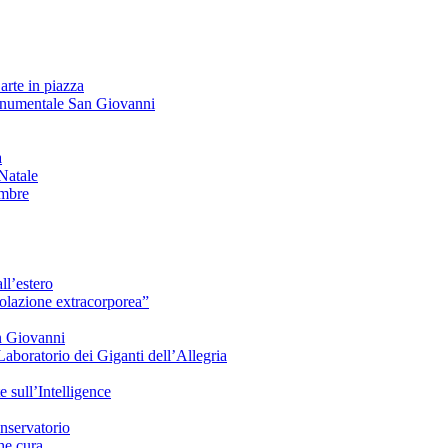
arte in piazza
onumentale San Giovanni
à
Natale
embre
ll’estero
azione extracorporea”
n Giovanni
Laboratorio dei Giganti dell’Allegria
sull’Intelligence
nservatorio
he cura