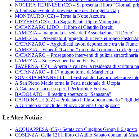
NOCERA TERINESE (CZ) – Si presenta il libro “Giornali prig
A Lamezia evento di prevenzione per il progetto Gap
MONTAURO (CZ) – Torna la Notte Azzurra
GIZZERIA (CZ) – La Sagra Patati, Pipi e Mulingiani
CATANZARO LIDO – Il libro di Claudio Borghi
LAMEZIA – Inaugurata la sede dell’Associazione “Il Dono”
LAMEZIA – Presentato il progetto di ricerca europeo Fastch2
CATANZARO – Aggiudicati lavori depurazione tra via Fiume
LAMEZIA – Venerdì “La cura” presenta la proposta di legge per
CATANZARO – Proseguono interventi di pulizia straordinaria
LAMEZIA – Successo per Trame Festival
TAVERNA (CZ) – Aperta la call per la residenza di scrittura na
CATANZARO – Il 17 giugno torna daMargherita
SOVERIA MANNELLI – Il Festival del Lavoro nelle aree inte
A San Pietro Maida torna la Festa nazionale di Utopia
A Catanzaro successo per il Performing Festival
BADOLATO – Il reading-spettacolo “Sanasàna”
CARDINALE (CZ) – Proiettato il film-documentario “Figli de
A Girifalco si conclude “Nuovo Cinema Coraggioso”
Le Altre Notizie
ACQUAPPESA (CS) / Serata con Cinghios Group il 6 agosto
COSENZA: Cella 121 il libro di Attilio Sabato domani al Mus