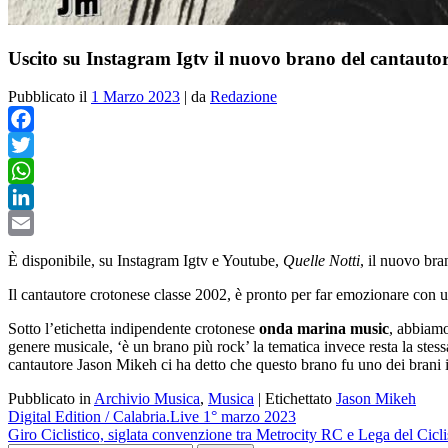
Uscito su Instagram Igtv il nuovo brano del cantauto
Pubblicato il
1 Marzo 2023
|
da
Redazione
Facebook
Twitter
WhatsApp
LinkedIn
Email
È disponibile, su Instagram Igtv e Youtube,
Quelle Notti
, il nuovo br
Il cantautore crotonese classe 2002, è pronto per far emozionare con 
Sotto l’etichetta indipendente crotonese
onda marina music
, abbiamo
genere musicale, ‘è un brano più rock’ la tematica invece resta la stess
cantautore Jason Mikeh ci ha detto che questo brano fu uno dei brani i
Pubblicato in
Archivio Musica
,
Musica
|
Etichettato
Jason Mikeh
Navigazione
Digital Edition / Calabria.Live 1° marzo 2023
Giro Ciclistico, siglata convenzione tra Metrocity RC e Lega del Cicl
articoli