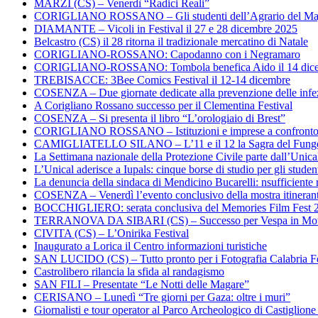
MARZI (CS) – Venerdì “Radici Reali”
CORIGLIANO ROSSANO – Gli studenti dell’Agrario del Majo
DIAMANTE – Vicoli in Festival il 27 e 28 dicembre 2025
Belcastro (CS) il 28 ritorna il tradizionale mercatino di Natale
CORIGLIANO-ROSSANO: Capodanno con i Negramaro
CORIGLIANO-ROSSANO: Tombola benefica Aido il 14 dic
TREBISACCE: 3Bee Comics Festival il 12-14 dicembre
COSENZA – Due giornate dedicate alla prevenzione delle infez
A Corigliano Rossano successo per il Clementina Festival
COSENZA – Si presenta il libro “L’orologiaio di Brest”
CORIGLIANO ROSSANO – Istituzioni e imprese a confronto su
CAMIGLIATELLO SILANO – L’11 e il 12 la Sagra del Fung
La Settimana nazionale della Protezione Civile parte dall’Unica
L’Unical aderisce a Iupals: cinque borse di studio per gli student
La denuncia della sindaca di Mendicino Bucarelli: nsufficiente r
COSENZA – Venerdì l’evento conclusivo della mostra itineran
BOCCHIGLIERO: serata conclusiva del Memories Film Fest 
TERRANOVA DA SIBARI (CS) – Successo per Vespa in Mo
CIVITA (CS) – L’Onirika Festival
Inaugurato a Lorica il Centro informazioni turistiche
SAN LUCIDO (CS) – Tutto pronto per i Fotografia Calabria Fe
Castrolibero rilancia la sfida al randagismo
SAN FILI – Presentate “Le Notti delle Magare”
CERISANO – Lunedì “Tre giorni per Gaza: oltre i muri”
Giornalisti e tour operator al Parco Archeologico di Castiglion