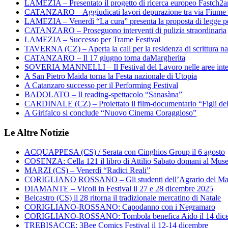
LAMEZIA – Presentato il progetto di ricerca europeo Fastch2
CATANZARO – Aggiudicati lavori depurazione tra via Fiume
LAMEZIA – Venerdì “La cura” presenta la proposta di legge per
CATANZARO – Proseguono interventi di pulizia straordinaria
LAMEZIA – Successo per Trame Festival
TAVERNA (CZ) – Aperta la call per la residenza di scrittura na
CATANZARO – Il 17 giugno torna daMargherita
SOVERIA MANNELLI – Il Festival del Lavoro nelle aree inte
A San Pietro Maida torna la Festa nazionale di Utopia
A Catanzaro successo per il Performing Festival
BADOLATO – Il reading-spettacolo “Sanasàna”
CARDINALE (CZ) – Proiettato il film-documentario “Figli de
A Girifalco si conclude “Nuovo Cinema Coraggioso”
Le Altre Notizie
ACQUAPPESA (CS) / Serata con Cinghios Group il 6 agosto
COSENZA: Cella 121 il libro di Attilio Sabato domani al Mus
MARZI (CS) – Venerdì “Radici Reali”
CORIGLIANO ROSSANO – Gli studenti dell’Agrario del Majo
DIAMANTE – Vicoli in Festival il 27 e 28 dicembre 2025
Belcastro (CS) il 28 ritorna il tradizionale mercatino di Natale
CORIGLIANO-ROSSANO: Capodanno con i Negramaro
CORIGLIANO-ROSSANO: Tombola benefica Aido il 14 dic
TREBISACCE: 3Bee Comics Festival il 12-14 dicembre