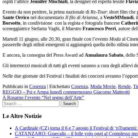
ospiti l’attrice
Jennifer Mischiati
, la designer ed esperta tessile
Flavi
Evento da non perdere, la prima nazionale di
Re-Tour
: short film che
Sante Orrico
nel documentario
Il filo di Arianna,
a
VesteMMundi
, 
Borsotto
, in condivisione con la regista e fotografa francese
Catherin
sceneggiatrice Stefania Vaghi, il Maestro
Francesco Perri
, autore de
Martedì 11 giugno, alle 20.30, gran finale con l’evento
Moda
al Cinet
passerelle degli stilisti emergenti si aggiungerà quella dello stilista in
E ancora, la consegna del Press Award ad
Annalaura Sabato
, dello
Gli intermezzi musicali di tutti gli eventi saranno a cura degli allievi d
Nelle due giornate del Festival i finalisti dei concorsi avranno l’oppo
Pubblicato in
Cosenza
|
Etichettato
Cosenza
,
Moda Movie
,
Rende
,
Ti
Navigazione
REGGIO – Psi e Ampa lunedì commemorano Giacomo Matteotti
A Rosarno l’evento “Nel segno dell’Arte”
articoli
Le Altre Notizie
A Cardinale (CZ) torna il 6 e 7 agosto il Festival di ‘nTramenti: 
CATANZARO: Graecalis – il folle volo oggi al Complesso m