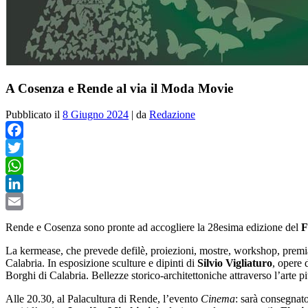
A Cosenza e Rende al via il Moda Movie
Pubblicato il
8 Giugno 2024
|
da
Redazione
Facebook
Twitter
WhatsApp
LinkedIn
Email
Rende e Cosenza sono pronte ad accogliere la 28esima edizione del
F
La kermease, che prevede defilè, proiezioni, mostre, workshop, premiaz
Calabria. In esposizione sculture e dipinti di
Silvio Vigliaturo
, opere 
Borghi di Calabria. Bellezze storico-architettoniche attraverso l’arte pi
Alle 20.30, al Palacultura di Rende, l’evento
Cinema
: sarà consegnato,