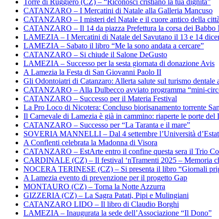
Torre di Ruggiero (CZ) – “Riconosci cristiano la tua dignità”
CATANZARO – I Mercatini di Natale alla Galleria Mancuso
CATANZARO – I misteri del Natale e il cuore antico della citt
CATANZARO – Il 14 da piazza Prefettura la corsa dei Babbo 
LAMEZIA – I Mercatini di Natale del Savutano il 13 e 14 dic
LAMEZIA – Sabato il libro “Me la sono andata a cercare”
CATANZARO – Si chiude il Salone DeGusto
LAMEZIA – Successo per la sesta giornata di donazione Avis
A Lamezia la Festa di San Giovanni Paolo II
Gli Odontoiatri di Catanzaro: Allerta salute sul turismo dentale a
CATANZARO – Alla Dulbecco avviato programma “mini-circol
CATANZARO – Successo per il Materia Festival
La Pro Loco di Nicotera: Concluso biorisanamento torrente Sa
Il Carnevale di Lamezia è già in cammino: riaperte le porte del 
CATANZARO – Successo per “La Taranta e il mare”
SOVERIA MANNELLI – Dal 4 settembre l’Università d’Estate 
A Conflenti celebrata la Madonna di Visora
CATANZARO – EstArte entro il confine questa sera il Trio Co
CARDINALE (CZ) – Il festival ‘nTramenti 2025 – Memoria c
NOCERA TERINESE (CZ) – Si presenta il libro “Giornali prig
A Lamezia evento di prevenzione per il progetto Gap
MONTAURO (CZ) – Torna la Notte Azzurra
GIZZERIA (CZ) – La Sagra Patati, Pipi e Mulingiani
CATANZARO LIDO – Il libro di Claudio Borghi
LAMEZIA – Inaugurata la sede dell’Associazione “Il Dono”