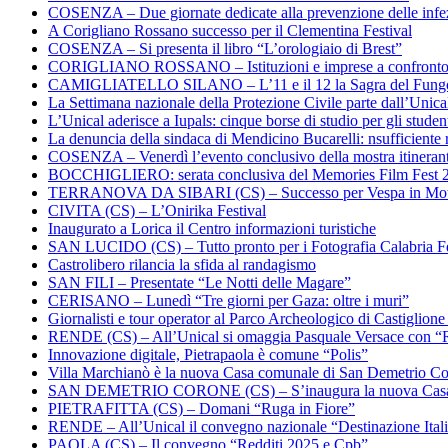
COSENZA – Due giornate dedicate alla prevenzione delle infez
A Corigliano Rossano successo per il Clementina Festival
COSENZA – Si presenta il libro “L’orologiaio di Brest”
CORIGLIANO ROSSANO – Istituzioni e imprese a confronto su
CAMIGLIATELLO SILANO – L’11 e il 12 la Sagra del Fung
La Settimana nazionale della Protezione Civile parte dall’Unica
L’Unical aderisce a Iupals: cinque borse di studio per gli student
La denuncia della sindaca di Mendicino Bucarelli: nsufficiente r
COSENZA – Venerdì l’evento conclusivo della mostra itineran
BOCCHIGLIERO: serata conclusiva del Memories Film Fest 
TERRANOVA DA SIBARI (CS) – Successo per Vespa in Mo
CIVITA (CS) – L’Onirika Festival
Inaugurato a Lorica il Centro informazioni turistiche
SAN LUCIDO (CS) – Tutto pronto per i Fotografia Calabria Fe
Castrolibero rilancia la sfida al randagismo
SAN FILI – Presentate “Le Notti delle Magare”
CERISANO – Lunedì “Tre giorni per Gaza: oltre i muri”
Giornalisti e tour operator al Parco Archeologico di Castiglion
RENDE (CS) – All’Unical si omaggia Pasquale Versace con “
Innovazione digitale, Pietrapaola è comune “Polis”
Villa Marchianò è la nuova Casa comunale di San Demetrio C
SAN DEMETRIO CORONE (CS) – S’inaugura la nuova Cas
PIETRAFITTA (CS) – Domani “Ruga in Fiore”
RENDE – All’Unical il convegno nazionale “Destinazione Ital
PAOLA (CS) – Il convegno “Redditi 2025 e Cpb”