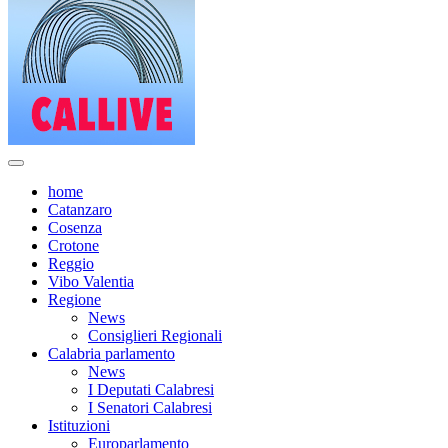
home
Catanzaro
Cosenza
Crotone
Reggio
Vibo Valentia
Regione
News
Consiglieri Regionali
Calabria parlamento
News
I Deputati Calabresi
I Senatori Calabresi
Istituzioni
Europarlamento