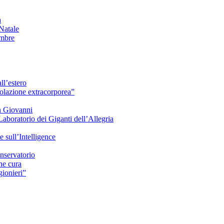
à
Natale
embre
ll’estero
azione extracorporea”
n Giovanni
Laboratorio dei Giganti dell’Allegria
sull’Intelligence
nservatorio
he cura
ionieri”