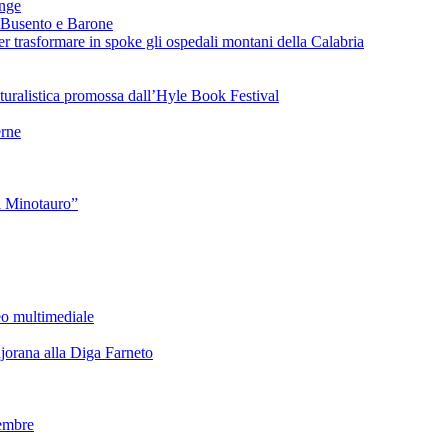
ange
 Busento e Barone
 trasformare in spoke gli ospedali montani della Calabria
turalistica promossa dall’Hyle Book Festival
rne
l Minotauro”
eo multimediale
rana alla Diga Farneto
embre