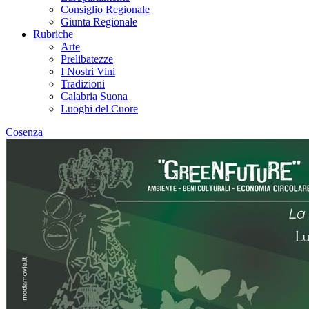
Consiglio Regionale
Giunta Regionale
Rubriche
Arte
Prelibatezze
I Nostri Vini
Tradizioni
Calabria Suona
Luoghi del Cuore
Cosenza