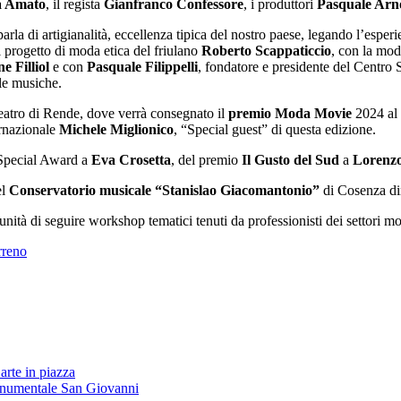
a Amato
, il regista
Gianfranco Confessore
, i produttori
Pasquale Arn
 parla di artigianalità, eccellenza tipica del nostro paese, legando l’espe
il progetto di moda etica del friulano
Roberto Scappaticcio
, con la mod
e Filliol
e con
Pasquale Filippelli
,
fondatore e presidente del Centro St
lle musiche.
eatro di Rende, dove verrà consegnato il
premio Moda Movie
2024 al 
ternazionale
Michele Miglionico
, “Special guest” di questa edizione.
 Special Award a
Eva Crosetta
, del premio
Il Gusto del Sud
a
Lorenz
el
Conservatorio musicale “Stanislao Giacomantonio”
di Cosenza dir
rtunità di seguire workshop tematici tenuti da professionisti dei settor
rreno
arte in piazza
onumentale San Giovanni