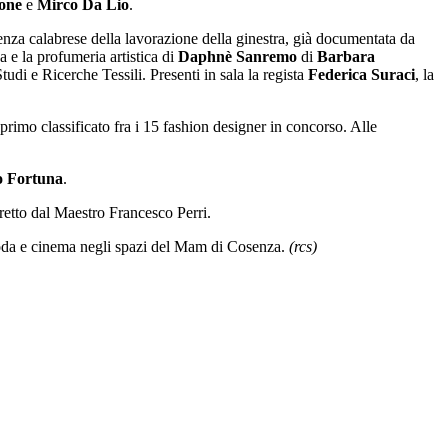
one
e
Mirco Da Lio
.
rienza calabrese della lavorazione della ginestra, già documentata da
a e la profumeria artistica di
Daphnè Sanremo
di
Barbara
udi e Ricerche Tessili. Presenti in sala la regista
Federica Suraci
, la
primo classificato fra i 15 fashion designer in concorso. Alle
o Fortuna
.
etto dal Maestro Francesco Perri.
i moda e cinema negli spazi del Mam di Cosenza.
(rcs)