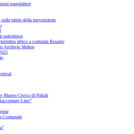
ioni ospedaliere
lla tutela della prevenzione
o
l
i palestinesi
ipristino idrico a contrada Rosario
te Archivio Mabos
2025
to
stival
e e Museo Civico di Paludi
Raccontare Lino”
orone
a Comunale
ia”