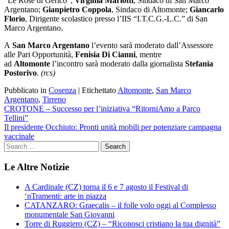
“Le Rose di Gerico”;
Virginia Mariotti
, Sindaco di San Marco
Argentano;
Gianpietro Coppola
, Sindaco di Altomonte;
Giancarlo
Florio
, Dirigente scolastico presso l’IIS “I.T.C.G.-L.C.” di San
Marco Argentano.
A
San Marco Argentano
l’evento sarà moderato dall’Assessore
alle Pari Opportunità,
Fenisia Di Cianni
, mentre
ad
Altomonte
l’incontro sarà moderato dalla giornalista
Stefania
Postorivo
.
(rcs)
Pubblicato in
Cosenza
|
Etichettato
Altomonte
,
San Marco
Argentano
,
Tirreno
Navigazione
CROTONE – Successo per l’iniziativa “RitorniAmo a Parco
Tellini”
articoli
Il presidente Occhiuto: Pronti unità mobili per potenziare campagna
vaccinale
Le Altre Notizie
A Cardinale (CZ) torna il 6 e 7 agosto il Festival di
‘nTramenti: arte in piazza
CATANZARO: Graecalis – il folle volo oggi al Complesso
monumentale San Giovanni
Torre di Ruggiero (CZ) – “Riconosci cristiano la tua dignità”