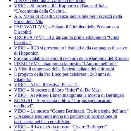
A Pizzo celebrata al Giornata del Mare
VIBO – Si presenta il il Rapporto di Banca d’Italia
“L’economia della Calabria.
A S. Maria di Ricadi vacanza-inclusione per i ragazzi della
Forza della Vita
PARAVATI (VV) – Sabato il Giubileo delle Persone con
Disabilità
TROPEA (VV) – Il 2 giugno la prima edizione di “Onda
Creativa”
VIBO – Il 28 si presentano i risultati della campagna di scavo
di Hipponion
Soriano Calabro celebra il restauro della Madonna del Rosario
PIZZO (VV) – Inaugurata la mostra “L’amore nell’arte”
A Vibo il congresso della Società italiana dei chirurghi
Il progetto della Pro Loco per celebrare i 243 anni di
Filadelfia
VIBO – Al via il Festival Pensa Tu
VIBO – Si presenta il libro “Inferi” di De Masi
VIBO – Al Museo Lìmen inaugurata la mostra di Berlingeri
ZUNGRI – Si presenta il libro “Corpus speluncarum
medioevi”
VIBO – La mostra “Cesare Berlingeri. Tra le pieghe dell’arte”
L’Azienda Mulinum avvia un percorso di formazione di
pasticceria nel Carcere di Vibo
VIBO – Il 14 marzo la mostra “Cesare Berlingeri”