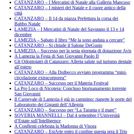
CATANZARO – I Mercatini di Natale alla Galleria Mancuso
CATANZARO – I misteri del Natale e il cuore antico della
città
CATANZARO – Il 14 da piazza Prefettura la corsa dei
Babbo Natale
LAMEZIA – I Mercatini di Natale del Savutano il 13 e 14
dicembre
LAMEZIA – Sabato il libro “Me la sono andata a cercare”
CATANZARO – Si chiude il Salone DeGusto
LAMEZIA – Successo per la sesta giornata di donazione Avis
A Lamezia la Festa di San Giovanni Paolo II
Gli Odontoiatri di Catanzaro: Allerta salute sul turismo dentale
all’estero
CATANZARO – Alla Dulbecco avviato programma “mini-
circolazione extracorporea”
CATANZARO – Successo per il Materia Festival
La Pro Loco di Nicotera: Concluso biorisanamento torrente
San Giovanni
Il Carnevale di Lamezia è già in cammino: riaperte le porte del
Laboratorio dei Giganti dell’Allegria
CATANZARO – Successo per “La Taranta e il mare”
SOVERIA MANNELLI – Dal 4 settembre l’Università
d’Estate sull’Intelligence
A Conflenti celebrata la Madonna di Visora
CATANZARO – EstArte entro il confine questa sera il Trio