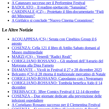
A Catanzaro successo per il Performing Festival
BADOLATO – Il reading-spettacolo “Sanasàna”
CARDINALE (CZ) – Proiettato il film-documentario “Figli
del Minotauro”
A Girifalco si conclude “Nuovo Cinema Coraggioso”
Le Altre Notizie
ACQUAPPESA (CS) / Serata con Cinghios Group il 6
agosto
COSENZA: Cella 121 il libro di Attilio Sabato domani al
Museo multimediale
MARZI (CS) – Venerdì “Radici Reali”
CORIGLIANO ROSSANO – Gli studenti dell’Agrario del
Majorana alla Diga Farneto
DIAMANTE – Vicoli in Festival il 27 e 28 dicembre 2025
Belcastro (CS) il 28 ritorna il tradizionale mercatino di Natale
CORIGLIANO-ROSSANO: Capodanno con i Negramaro
CORIGLIANO-ROSSANO: Tombola benefica Aido il 14
dicembre
TREBISACCE: 3Bee Comics Festival il 12-14 dicembre
COSENZA – Due giornate dedicate alla prevenzione delle
infezioni ospedaliere
A Corigliano Rossano successo per il Clementina Festival