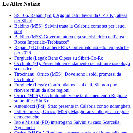
Le Altre Notizie
SS 106, Rapani (Fdi): Aggiudicati i lavori da CZ a Kr, attesa
per Sibari
Baldino (M5S): Salvini tratta la Calabria come set per i suoi
spot
Baldino (M5S):Governo intervenga su crisi idrica nell’area
Rocca Imperiale–Trebisacce”
Rapani (FDI) al cantiere Rfi: Confermato rispetto tempistiche
per 2026
Furgiuele (Lega): Bene Cipess su Sibari-Co-Ro
Occhiuto (FI): Presentato emendamento per istituire psicologo
scolastico
Tirocinanti, Orrico (M5S): Dove sono i soldi promessi da
Occhiuto?
Furgiuele (Lega): Confrontiamoci sui dati, Sin non può
ricevere rifiuti da altre regioni
Orrico (M5S): Occhiuto interviene tardi smentendo Regione
su bonifica Sin Kr
Antoniozzi (Fdi): Stato presente in Calabria contro ndrangheta
Ddl Sicurezza, Orrico (M5S): Maggioranza allergica a regole
democratiche
Irto e Misiani (PD) interrogano Salvini su caso Scarcella-
Agostinelli
Orrico (M5S): A Rogliano sospeso servizio di logopedia per