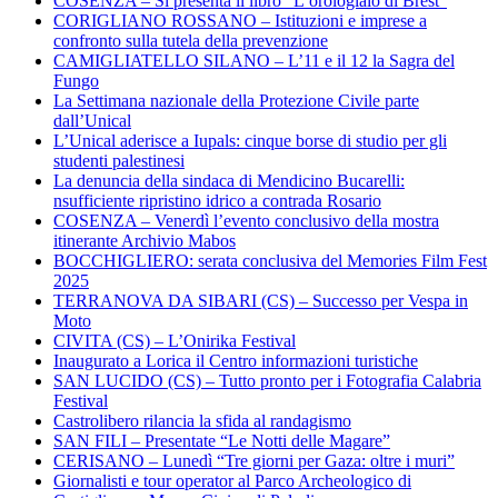
COSENZA – Si presenta il libro “L’orologiaio di Brest”
CORIGLIANO ROSSANO – Istituzioni e imprese a
confronto sulla tutela della prevenzione
CAMIGLIATELLO SILANO – L’11 e il 12 la Sagra del
Fungo
La Settimana nazionale della Protezione Civile parte
dall’Unical
L’Unical aderisce a Iupals: cinque borse di studio per gli
studenti palestinesi
La denuncia della sindaca di Mendicino Bucarelli:
nsufficiente ripristino idrico a contrada Rosario
COSENZA – Venerdì l’evento conclusivo della mostra
itinerante Archivio Mabos
BOCCHIGLIERO: serata conclusiva del Memories Film Fest
2025
TERRANOVA DA SIBARI (CS) – Successo per Vespa in
Moto
CIVITA (CS) – L’Onirika Festival
Inaugurato a Lorica il Centro informazioni turistiche
SAN LUCIDO (CS) – Tutto pronto per i Fotografia Calabria
Festival
Castrolibero rilancia la sfida al randagismo
SAN FILI – Presentate “Le Notti delle Magare”
CERISANO – Lunedì “Tre giorni per Gaza: oltre i muri”
Giornalisti e tour operator al Parco Archeologico di