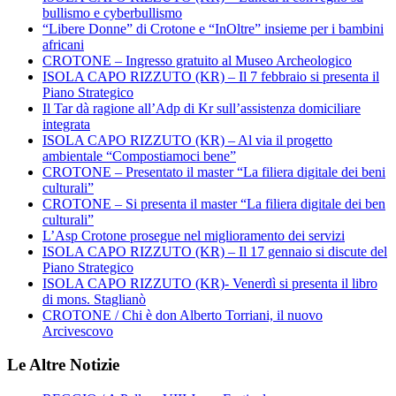
bullismo e cyberbullismo
“Libere Donne” di Crotone e “InOltre” insieme per i bambini
africani
CROTONE – Ingresso gratuito al Museo Archeologico
ISOLA CAPO RIZZUTO (KR) – Il 7 febbraio si presenta il
Piano Strategico
Il Tar dà ragione all’Adp di Kr sull’assistenza domiciliare
integrata
ISOLA CAPO RIZZUTO (KR) – Al via il progetto
ambientale “Compostiamoci bene”
CROTONE – Presentato il master “La filiera digitale dei beni
culturali”
CROTONE – Si presenta il master “La filiera digitale dei ben
culturali”
L’Asp Crotone prosegue nel miglioramento dei servizi
ISOLA CAPO RIZZUTO (KR) – Il 17 gennaio si discute del
Piano Strategico
ISOLA CAPO RIZZUTO (KR)- Venerdì si presenta il libro
di mons. Staglianò
CROTONE / Chi è don Alberto Torriani, il nuovo
Arcivescovo
Le Altre Notizie