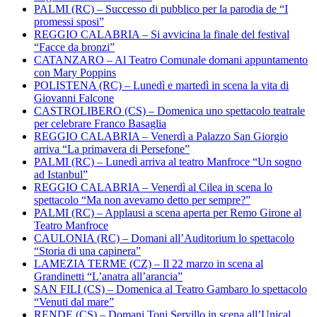
PALMI (RC) – Successo di pubblico per la parodia de “I
promessi sposi”
REGGIO CALABRIA – Si avvicina la finale del festival
“Facce da bronzi”
CATANZARO – Al Teatro Comunale domani appuntamento
con Mary Poppins
POLISTENA (RC) – Lunedì e martedì in scena la vita di
Giovanni Falcone
CASTROLIBERO (CS) – Domenica uno spettacolo teatrale
per celebrare Franco Basaglia
REGGIO CALABRIA – Venerdì a Palazzo San Giorgio
arriva “La primavera di Persefone”
PALMI (RC) – Lunedì arriva al teatro Manfroce “Un sogno
ad Istanbul”
REGGIO CALABRIA – Venerdì al Cilea in scena lo
spettacolo “Ma non avevamo detto per sempre?”
PALMI (RC) – Applausi a scena aperta per Remo Girone al
Teatro Manfroce
CAULONIA (RC) – Domani all’Auditorium lo spettacolo
“Storia di una capinera”
LAMEZIA TERME (CZ) – Il 22 marzo in scena al
Grandinetti “L’anatra all’arancia”
SAN FILI (CS) – Domenica al Teatro Gambaro lo spettacolo
“Venuti dal mare”
RENDE (CS) – Domani Toni Servillo in scena all’Unical.