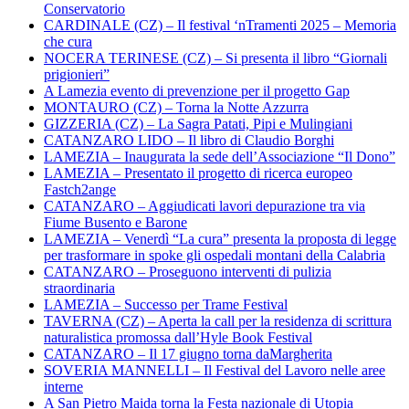
Conservatorio
CARDINALE (CZ) – Il festival ‘nTramenti 2025 – Memoria
che cura
NOCERA TERINESE (CZ) – Si presenta il libro “Giornali
prigionieri”
A Lamezia evento di prevenzione per il progetto Gap
MONTAURO (CZ) – Torna la Notte Azzurra
GIZZERIA (CZ) – La Sagra Patati, Pipi e Mulingiani
CATANZARO LIDO – Il libro di Claudio Borghi
LAMEZIA – Inaugurata la sede dell’Associazione “Il Dono”
LAMEZIA – Presentato il progetto di ricerca europeo
Fastch2ange
CATANZARO – Aggiudicati lavori depurazione tra via
Fiume Busento e Barone
LAMEZIA – Venerdì “La cura” presenta la proposta di legge
per trasformare in spoke gli ospedali montani della Calabria
CATANZARO – Proseguono interventi di pulizia
straordinaria
LAMEZIA – Successo per Trame Festival
TAVERNA (CZ) – Aperta la call per la residenza di scrittura
naturalistica promossa dall’Hyle Book Festival
CATANZARO – Il 17 giugno torna daMargherita
SOVERIA MANNELLI – Il Festival del Lavoro nelle aree
interne
A San Pietro Maida torna la Festa nazionale di Utopia