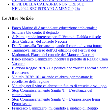
IL PIL DELLA CALABRIA NON CRESCE
NEL 2024 REGISTRATO A MENO 0,2%
Le Altre Notizie
Parco Marino di Amendolara: educazione ambientale e
bandiera blu contro il degrado
A Palmi grande interesse per “Il Vento di Dahkla e il sole
della Calabria” del console Naccari
Dal Nostos alla Tornanza: quando il ritorno diventa futuro
Taurianova: successo dell’XI edizione del Festival dei
Madonnari. Plauso del console del Marocco Naccari
Il neo sindaco Cannizzaro incontra il prefetto di Reggio Clara
Vaccaro
Elezioni Reggio 2026 / La politica che “buca” i social e perde
il consenso
Vinitaly 2026: 101 aziende calabresi per mostrare le
eccellenze della regione
Vinitaly: per il vino calabrese un futuro di crescita e sviluppo
Stop Commissariamento Sanità /1 – L’esultanza del
centrodestra
Stop Commissariamento Sanità /2 – L’opposizione frena
l’entusiasmo
Francesco Cannizzaro: mi candido a sindaco di Reggio