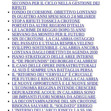
SECONDA PER IL CICLO NELLA GESTIONE DEI
RIFIUTI
FONDO DI COESIONE, OBIETTIVO LONTANO
IN QUATTRO ANNI SPESI SOLO 2,8 MILIARDI
STOP A RIFIUTI TOSSICI A CROTONE
PORTATI DA ALTRE REGIONI D’ITALIA
LE LACRIME DI REGGIO DOPO 55 ANNI
SERVANO DA MONITO PER IL FUTURO
SIN DI CROTONE, LA CALABRIA OSTAGGIO
DEL PASSATO E L’ITALIA RESPIRA VELENO
SVILUPPO SOSTENIBILE, CALABRIA ANCORA
LONTANA DAGLI OBIETTIVI DI AGENDA 2030
PIANO STRATEGICO DELLE AREE INTERNE
IL “DE PROFUNDIS” DEI BORGHI CALABRESI
IL CASO DELLE OPERE INFRASTRUTTURALI
AL SUD È SEMPRE UNA BATTAGLIA PERSA
IL “RITORNO DEI “CERVELLI” È CRUCIALE
PER FUTURO E RINASCITA DELLA CALABRIA
LE NUOVE OPPORTUNITÀ E LE NUOVE SFIDE
L’ECONOMIA REGGINA INTENDE CRESCERE
DEPURAZIONE ACQUE: IN CALABRIA SONO
188 IMPIANTI FUORI NORMA DA ADEGUARE
LA DECONTAMINAZIONE DEL SIN CROTONE
BISOGNA SALVARE IL “SOLDATO” ERRIGO
L’INFERNO DELL’ARCO JONICO: LA SS 106