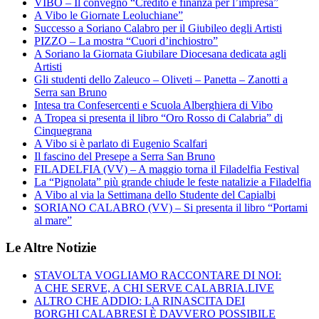
VIBO – Il convegno “Credito e finanza per l’impresa”
A Vibo le Giornate Leoluchiane”
Successo a Soriano Calabro per il Giubileo degli Artisti
PIZZO – La mostra “Cuori d’inchiostro”
A Soriano la Giornata Giubilare Diocesana dedicata agli
Artisti
Gli studenti dello Zaleuco – Oliveti – Panetta – Zanotti a
Serra san Bruno
Intesa tra Confesercenti e Scuola Alberghiera di Vibo
A Tropea si presenta il libro “Oro Rosso di Calabria” di
Cinquegrana
A Vibo si è parlato di Eugenio Scalfari
Il fascino del Presepe a Serra San Bruno
FILADELFIA (VV) – A maggio torna il Filadelfia Festival
La “Pignolata” più grande chiude le feste natalizie a Filadelfia
A Vibo al via la Settimana dello Studente del Capialbi
SORIANO CALABRO (VV) – Si presenta il libro “Portami
al mare”
Le Altre Notizie
STAVOLTA VOGLIAMO RACCONTARE DI NOI:
A CHE SERVE, A CHI SERVE CALABRIA.LIVE
ALTRO CHE ADDIO: LA RINASCITA DEI
BORGHI CALABRESI È DAVVERO POSSIBILE