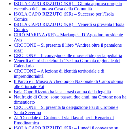
ISOLA CAPO RIZZUTO (KR) – Giunta approva progetto
esecutivo della nuova Casa della Comunità
ISOLA CAPO RIZZUTO (KR) – Successo per l’Isola
Comics
ISOLA CAPO RIZZUTO (KR) – Venerdì si presenta l’Isola
Comics
CIRÒ MARINA (KR) – Mariangela D’Agostino presidente
Avis
CROTONE – Si presenta il libro “Andrea oltre il pantalone
rosa”
CROTONE – Il convegno sulle nuove sfide per la pediatria
Venerdì a Cirò si celebra la 13esima Giornata regionale del
Calendario
CROTONE – A lezione di identità territoriale e di
imprenditorialità
Il Parco e il Museo Archeologico Nazionale di Capocolonna
alle Giornate Fai
Isola Capo Rizzuto ha la sua oasi canina della legalità
Naufragio di Cutro, sono passati due anni, ma Crotone non ha
dimenticato
CROTONE – Si presenta la delegazione Fai di Crotone e
Santa Severina
All’Ospedale di Crotone al via i lavori per il Reparto di
Emodinamica
ISOLA CAPO RIZZUTO (KR) – Lunedì il convegno su