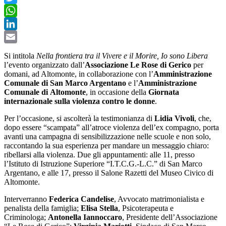
Twitter
WhatsApp
LinkedIn
Email
Si intitola
Nella frontiera tra il Vivere e il Morire, Io sono Libera
l’evento organizzato dall’
Associazione Le Rose di Gerico
per
domani, ad Altomonte, in collaborazione con l’
Amministrazione
Comunale di San Marco Argentano
e l’
Amministrazione
Comunale di
Altomonte
, in occasione della
Giornata
internazionale sulla violenza contro le donne
.
Per l’occasione, si ascolterà la testimonianza di
Lidia Vivoli
, che,
dopo essere “scampata” all’atroce violenza dell’ex compagno, porta
avanti una campagna di sensibilizzazione nelle scuole e non solo,
raccontando la sua esperienza per mandare un messaggio chiaro:
ribellarsi alla violenza. Due gli appuntamenti: alle 11, presso
l’Istituto di Istruzione Superiore “I.T.C.G.-L.C.” di San Marco
Argentano, e alle 17, presso il Salone Razetti del Museo Civico di
Altomonte.
Interverranno
Federica Candelise
, Avvocato matrimonialista e
penalista della famiglia;
Elisa Stella
, Psicoterapeuta e
Criminologa;
Antonella Iannoccaro
, Presidente dell’Associazione