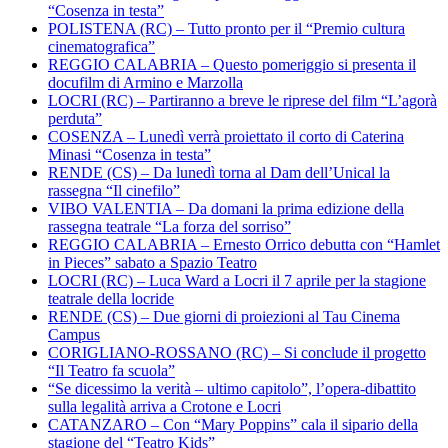
“Cosenza in testa”
POLISTENA (RC) – Tutto pronto per il “Premio cultura
cinematografica”
REGGIO CALABRIA – Questo pomeriggio si presenta il
docufilm di Armino e Marzolla
LOCRI (RC) – Partiranno a breve le riprese del film “L’agorà
perduta”
COSENZA – Lunedì verrà proiettato il corto di Caterina
Minasi “Cosenza in testa”
RENDE (CS) – Da lunedì torna al Dam dell’Unical la
rassegna “Il cinefilo”
VIBO VALENTIA – Da domani la prima edizione della
rassegna teatrale “La forza del sorriso”
REGGIO CALABRIA – Ernesto Orrico debutta con “Hamlet
in Pieces” sabato a Spazio Teatro
LOCRI (RC) – Luca Ward a Locri il 7 aprile per la stagione
teatrale della locride
RENDE (CS) – Due giorni di proiezioni al Tau Cinema
Campus
CORIGLIANO-ROSSANO (RC) – Si conclude il progetto
“Il Teatro fa scuola”
“Se dicessimo la verità – ultimo capitolo”, l’opera-dibattito
sulla legalità arriva a Crotone e Locri
CATANZARO – Con “Mary Poppins” cala il sipario della
stagione del “Teatro Kids”