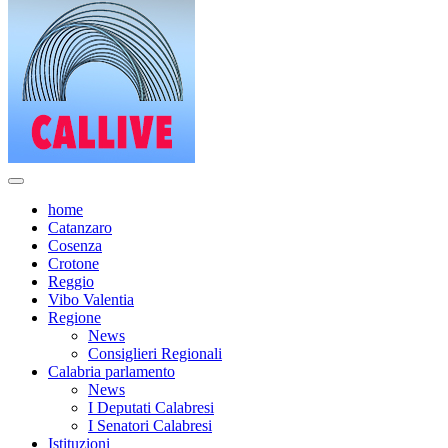
home
Catanzaro
Cosenza
Crotone
Reggio
Vibo Valentia
Regione
News
Consiglieri Regionali
Calabria parlamento
News
I Deputati Calabresi
I Senatori Calabresi
Istituzioni