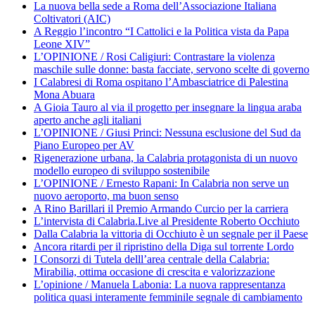
La nuova bella sede a Roma dell’Associazione Italiana
Coltivatori (AIC)
A Reggio l’incontro “I Cattolici e la Politica vista da Papa
Leone XIV”
L’OPINIONE / Rosi Caligiuri: Contrastare la violenza
maschile sulle donne: basta facciate, servono scelte di governo
I Calabresi di Roma ospitano l’Ambasciatrice di Palestina
Mona Abuara
A Gioia Tauro al via il progetto per insegnare la lingua araba
aperto anche agli italiani
L’OPINIONE / Giusi Princi: Nessuna esclusione del Sud da
Piano Europeo per AV
Rigenerazione urbana, la Calabria protagonista di un nuovo
modello europeo di sviluppo sostenibile
L’OPINIONE / Ernesto Rapani: In Calabria non serve un
nuovo aeroporto, ma buon senso
A Rino Barillari il Premio Armando Curcio per la carriera
L’intervista di Calabria.Live al Presidente Roberto Occhiuto
Dalla Calabria la vittoria di Occhiuto è un segnale per il Paese
Ancora ritardi per il ripristino della Diga sul torrente Lordo
I Consorzi di Tutela delll’area centrale della Calabria:
Mirabilia, ottima occasione di crescita e valorizzazione
L’opinione / Manuela Labonia: La nuova rappresentanza
politica quasi interamente femminile segnale di cambiamento