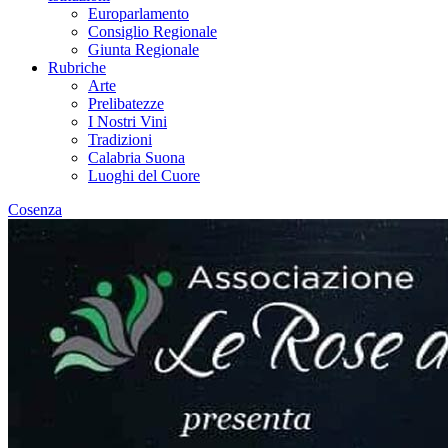
Europarlamento
Consiglio Regionale
Giunta Regionale
Rubriche
Arte
Prelibatezze
I Nostri Vini
Tradizioni
Calabria Suona
Luoghi del Cuore
Cosenza