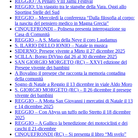
REGGIO / A Pellaro VIII Jamu Festival
REGGIO: Un viaggio tra le stanghe della Vara. Oggi allo
Sporting Stelle del Sud
REGGIO – Mercoledì la conferenza “Dalla filosofia al corpo:
la nascita del pensiero medico in Magna Grecia”
CINQUEFRONDI – Polisena presenta interrogazione su
Casa di Comunità
REGGIO – A S. Maria della Neve il coro Laudamus
S. ILARIO DELLO IONIO – Natale in musica
SIDERNO: Presepe vivente a Mirto il 27 dicembre 2025
SCILLA: Borgo DiVino dal 26 al 30 dicembre 2025
SAN GIORGIO MORGETO (RC) – XXVI edizione del
Presepe vivente dei bambini
A Bovalino il presepe che racconta la memoria contadina
della comunità
Sogno di Natale a Reggio il 13 dicembre in viale Aldo Moro
S. GIORGIO MORGETO (RC) – Il 26 dicembre il presepe
vivente dei bambini
REGGIO – A Motta San Giovanni i mercatini di Natale il 13
e 14 dicembre 2025
REGGIO – Con Abyss un tuffo nello Stretto il 18 dicembre
2025
REGGIO – A Gallico la benedizione dei motociclisti e dei
caschi il 21-dicembre
CINQUEFRONDI (RC) – Si presenta il libro “Mi svelo”