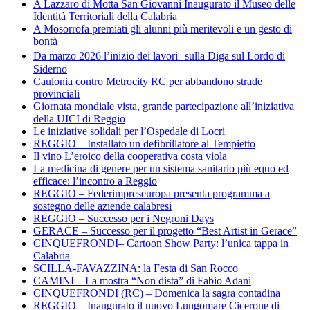
A Lazzaro di Motta San Giovanni Inaugurato il Museo delle
Identità Territoriali della Calabria
A Mosorrofa premiati gli alunni più meritevoli e un gesto di
bontà
Da marzo 2026 l’inizio dei lavori sulla Diga sul Lordo di
Siderno
Caulonia contro Metrocity RC per abbandono strade
provinciali
Giornata mondiale vista, grande partecipazione all’iniziativa
della UICI di Reggio
Le iniziative solidali per l’Ospedale di Locri
REGGIO – Installato un defibrillatore al Tempietto
Il vino L’eroico della cooperativa costa viola
La medicina di genere per un sistema sanitario più equo ed
efficace: l’incontro a Reggio
REGGIO – Federimpreseuropa presenta programma a
sostegno delle aziende calabresi
REGGIO – Successo per i Negroni Days
GERACE – Successo per il progetto “Best Artist in Gerace”
CINQUEFRONDI– Cartoon Show Party: l’unica tappa in
Calabria
SCILLA-FAVAZZINA: la Festa di San Rocco
CAMINI – La mostra “Non dista” di Fabio Adani
CINQUEFRONDI (RC) – Domenica la sagra contadina
REGGIO – Inaugurato il nuovo Lungomare Cicerone di