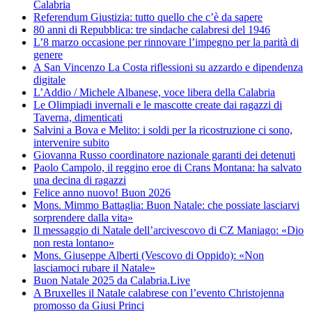
Calabria
Referendum Giustizia: tutto quello che c’è da sapere
80 anni di Repubblica: tre sindache calabresi del 1946
L’8 marzo occasione per rinnovare l’impegno per la parità di
genere
A San Vincenzo La Costa riflessioni su azzardo e dipendenza
digitale
L’Addio / Michele Albanese, voce libera della Calabria
Le Olimpiadi invernali e le mascotte create dai ragazzi di
Taverna, dimenticati
Salvini a Bova e Melito: i soldi per la ricostruzione ci sono,
intervenire subito
Giovanna Russo coordinatore nazionale garanti dei detenuti
Paolo Campolo, il reggino eroe di Crans Montana: ha salvato
una decina di ragazzi
Felice anno nuovo! Buon 2026
Mons. Mimmo Battaglia: Buon Natale: che possiate lasciarvi
sorprendere dalla vita»
Il messaggio di Natale dell’arcivescovo di CZ Maniago: «Dio
non resta lontano»
Mons. Giuseppe Alberti (Vescovo di Oppido): «Non
lasciamoci rubare il Natale»
Buon Natale 2025 da Calabria.Live
A Bruxelles il Natale calabrese con l’evento Christojenna
promosso da Giusi Princi