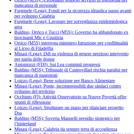
mancanza di personale
Furgiuele (Lega): Fondi per la sicurezza idraulica passo avanti
per sviluppo Calabria
Furgiuele (Lega): Lavorare per sorveglianza epidemiologica
area
Baldino, Orrico e Tucci (M5S): Governo ha abbandonato ex
tirocinanti Mic e Giustizia
Orrico (M5S) interroga ministero Istruzione per conflittualità
al Liceo di Filadelfia
Minasi (Lega): Ddl su violenza di genere prezioso intervento
per tutela delle donne
Antoniozzi (FDI): Sui Lea compiuti progressi
Baldino (M5S): Tribunale di Castrovillari rischia paralisi per
mancanza di magistrati
Loizzo (Lega): Bene soluzione per Banco Alimentare
Minasi (Lega): Ponte, incomprensibili due sindaci contro
sviluppo del territorio
Occhiuto (FI): Attività Osservatorio su Nuove Povertà offre
spunti di riflessione
Loizzo (Lega): Strutturare un piano per rilanciare progetto
Dsa
Baldino (M5S): Soveria Mannelli presidio strategico per
l’hinterland
Minasi (Lega): Calabria da sempre terra di accoglienza