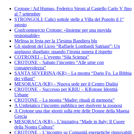
Crotone / Ad Humus- Federico Sironi al Castello Carlo V fino
al 7 settembre
STRONGOLI: Calici sottole stelle a Villa del Popolo il 1°
agosto
Confcommercio Crotone: «Insieme per una movida
responsabile»
Melissa in festa per la 15esima Bandiera blu
Gli studenti del Liceo “Raffaele Lombardi Satriani”: Un
applauso sbagliato: quando l’ironia supera il rispetto
COTRONEI – L’evento “Sila Scienza”
CROTONE – Sabato l’incontro “Alle urne con
consapevolezza”
SANTA SEVERINA (KR) – La mostra “Dario Fo. La Bibbia
dei villani”
MESORACA (KR) – Nuova sede per il Centro Dialisi
CROTONE – Successo per KRIU – KRotone Identità
Urbane
CROTONE – La mostra “Madre: rituali di memoria”
A Umbriatico l’incontro pubblico per risolvere la zoonosi
A Crotone una due giorni sulla rete delle Donne della Magna
Grecia
MESORACA (KR) – L’iniziativa “Made in Italy: Il Cuore
della Nostra Cultura”
CROTONE – L’incontro su Comunità energetiche rinnovabili