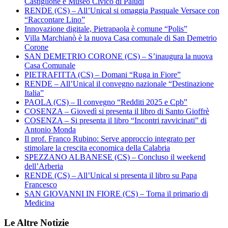
Castiglione e Museo Civico di Paludi
RENDE (CS) – All’Unical si omaggia Pasquale Versace con
“Raccontare Lino”
Innovazione digitale, Pietrapaola è comune “Polis”
Villa Marchianò è la nuova Casa comunale di San Demetrio
Corone
SAN DEMETRIO CORONE (CS) – S’inaugura la nuova
Casa Comunale
PIETRAFITTA (CS) – Domani “Ruga in Fiore”
RENDE – All’Unical il convegno nazionale “Destinazione
Italia”
PAOLA (CS) – Il convegno “Redditi 2025 e Cpb”
COSENZA – Giovedì si presenta il libro di Santo Gioffrè
COSENZA – Si presenta il libro “Incontri ravvicinati” di
Antonio Monda
Il prof. Franco Rubino: Serve approccio integrato per
stimolare la crescita economica della Calabria
SPEZZANO ALBANESE (CS) – Concluso il weekend
dell’Arberia
RENDE (CS) – All’Unical si presenta il libro su Papa
Francesco
SAN GIOVANNI IN FIORE (CS) – Torna il primario di
Medicina
Le Altre Notizie