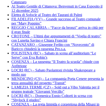
Catanzaro
Al Teatro Gentile di Cittanova: Benvenuti in Casa Esposito il
12 dicembre 2025
Elettra di Sofocle al Teatro dei Taurani di Palmi
FILADELFIA (VV) – Grande successo al Teatro comunale
per “Mary Poppins”
REGGIO CALABRIA – “Facce da bronzi” arriva in città per
il gran finale
CROTONE – Ultimi due appuntamenti di “Voglia di teatro”
con Lunetta Savino e Chiara Francini
CATANZARO – Giuseppe Ferlito con “Novecento” di
Baricco chiuderà la rassegna Pro.s.a.
POLISTENA (RC) – Sabato in scena all’auditorium “Le
Serve” con Eva Robin’s
COSENZA – La rassegna “Il Teatro fa scuola” chiude con
Anfitrione
LOCRI (RC) – Sabato Paolantoni rivisita Shakespeare a
modo suo
MENDICINO (CS) – La compagnia Porta Cenere presenta la
terza annualità del progetto “Transit”
LAMEZIA TERME (CZ) – Sold out a Vibo Valentia per il
gruppo teatrale “Giovanni Vercillo”
LOCRI (RC) – Domenica Ennio Coltorti in scena con
“Shylock il giudeo”
COSENZA – La regia limpida e coraggiosa della Misasi in