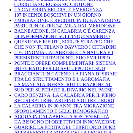
CORIGLIANO ROSSANO-CROTONE
LA CALABRIA BRUCIA, È EMERGENZA
107 INCENDI BOSCHIVI IN UN GIORNO
EMIGRAZIONE, È RECORD: IN DUE ANNI SONO
PARTITI IN OLTRE 241 MILA DAL MERIDIONE
BALNEAZIONE, IN CALABRIA C’È CARENZA
DI INFORMAZIONE SULL’INQUINAMENTO
QUESTIONE RIFIUTI, SCELTE STRATEGICHE
CHE NON TUTELANO DAVVERO I CITTADINI
L’ECONOMIA CALABRESE E LA NATURA E I
PERSISTENTI RITARDI NEL SUO SVILUPPO
PONTE E OPERE COMPLEMENTARI: SISTEMA
INTEGRATO PER LO SVILUPPO DEL SUD
BRACCIANTI IN CATENE: LA PIANA DI SIBARI
TRA LO SFRUTTAMENTO E L’AGROMAFIA
LA MANCATA INFRASTRUTTURAZIONE AL
SUD PER SUPERARE IL DIVARIO NEL PAESE
CARO BENZINA, LA CALABRIA PER IL PIENO
REGISTRATI RINCARI FINO A OLTRE 2 EURO
LA CALABRIA IN 30 ANNI TRA MIGRAZIONE
SPOPOLAMENTO E GELO DEMOGRAFICO
ACQUA IN CALABRIA: LA SOSTENIBILITÀ
HA BISOGNO DI OBIETTIVI DI INNOVAZIONE
GUARIRE LA FERITA DEL TERRITORIO DI KR
ATTRAVERSO LA FORZA DELLA LEGALITÀ