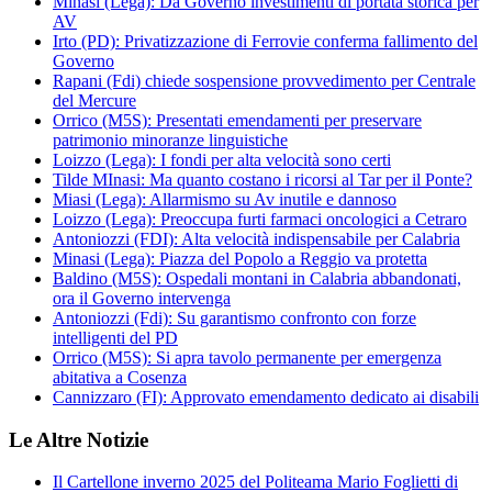
Minasi (Lega): Da Governo investimenti di portata storica per
AV
Irto (PD): Privatizzazione di Ferrovie conferma fallimento del
Governo
Rapani (Fdi) chiede sospensione provvedimento per Centrale
del Mercure
Orrico (M5S): Presentati emendamenti per preservare
patrimonio minoranze linguistiche
Loizzo (Lega): I fondi per alta velocità sono certi
Tilde MInasi: Ma quanto costano i ricorsi al Tar per il Ponte?
Miasi (Lega): Allarmismo su Av inutile e dannoso
Loizzo (Lega): Preoccupa furti farmaci oncologici a Cetraro
Antoniozzi (FDI): Alta velocità indispensabile per Calabria
Minasi (Lega): Piazza del Popolo a Reggio va protetta
Baldino (M5S): Ospedali montani in Calabria abbandonati,
ora il Governo intervenga
Antoniozzi (Fdi): Su garantismo confronto con forze
intelligenti del PD
Orrico (M5S): Si apra tavolo permanente per emergenza
abitativa a Cosenza
Cannizzaro (FI): Approvato emendamento dedicato ai disabili
Le Altre Notizie
Il Cartellone inverno 2025 del Politeama Mario Foglietti di