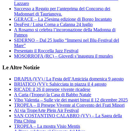
Lazzaro
Successo a Reggio per l’anteprima del Concorso dei
Madonnari di Taurianova.
GERACE – La 25esima edizione di Borgo Incantato
DeaFest / Luisa Corna a Calanna 24 luglio
A Rosarno si celebra l’incoronazione della Madonna di
Patmos
SIDERNO – Dal 25 luglio “Immersi nel Blu-Festival del
Mare”
Presentato il Roccella Jazz Festival
MOSORROFA (RC) – Giovedì s’inaugura il murales
Le Altre Notizie
DRAPIA (VV) / La Festa dell’Amicizia domenica 9 agosto
BRIATICO (VV): Salsicciata in piazza il 4 agosto
RICADI: il 26 il presepe vivente ricadese
A Caria (Tropea) la Casa di Babbo Natale
Vibo Valentia – Sulle vie dei mastri birrai il 12 dicembre 2025
TROPEA – Il Presepe Vivente al Convento dei Frati Minori
Al via TropeArte Plein Air Festival
SAN COSTANTINO CALABRO (VV) – La Sagra della
Pitta Chjina
TROPEA – La mostra Visio Mentis