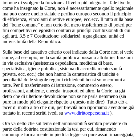
impone di svolgere la funzione al livello più adeguato. Tale livello,
come ha insegnato la Corte, non è necessariamente quello regionale
ma può essere quello statale e perfino europeo secondo il principio
di efficienza, vincolanti direttive europee, ecc.ecc. Il tutto sulla base
del “bene comune” e non certo del mero trasferimento di poteri per
fini competitivi ed egoistici contrari ai princìpi costituzionali di cui
agli artt. 3,5 e 7 Costituzione: solidarietà, uguaglianza, unità ed
indivisibilità della Repubblica.
Sulla base del tassativo criterio così indicato dalla Corte non si vede
come, ad esempio, nella sanità pubblica possano attribuirsi funzioni
in via esclusiva (assistenza ospedaliera, medicina di base,
specialistica, igiene pubblica, sistema di accreditamento sanità
privata, ecc. ecc.) che non hanno la caratteristica di unicità e
peculiarità delle singole regioni richiedenti bensì sono comuni a
tutte. Per il trasferimento di istruzione, commercio estero,
professioni, ambiente, energia, trasporti ed altro, la Corte ha già
detto che di ulteriore devoluzione non se ne parla nemmeno (sia
pure in modo più elegante rispetto a questo mio dire). Tutto ciò a
tacer di molto altro che qui, per brevità non riportiamo avendone già
trattato in recenti scritti (vedi su
www.dirittoepersona.it
).
Ora va detto che sul tema dell’ammissibilità sembra prevalere da
parte della dottrina costituzionale la tesi per cui, rimanendo
comunque formalmente in piedi la legge sia pure assai rimaneggiata,