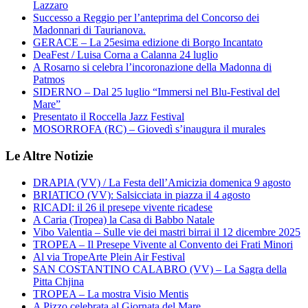
Lazzaro
Successo a Reggio per l’anteprima del Concorso dei
Madonnari di Taurianova.
GERACE – La 25esima edizione di Borgo Incantato
DeaFest / Luisa Corna a Calanna 24 luglio
A Rosarno si celebra l’incoronazione della Madonna di
Patmos
SIDERNO – Dal 25 luglio “Immersi nel Blu-Festival del
Mare”
Presentato il Roccella Jazz Festival
MOSORROFA (RC) – Giovedì s’inaugura il murales
Le Altre Notizie
DRAPIA (VV) / La Festa dell’Amicizia domenica 9 agosto
BRIATICO (VV): Salsicciata in piazza il 4 agosto
RICADI: il 26 il presepe vivente ricadese
A Caria (Tropea) la Casa di Babbo Natale
Vibo Valentia – Sulle vie dei mastri birrai il 12 dicembre 2025
TROPEA – Il Presepe Vivente al Convento dei Frati Minori
Al via TropeArte Plein Air Festival
SAN COSTANTINO CALABRO (VV) – La Sagra della
Pitta Chjina
TROPEA – La mostra Visio Mentis
A Pizzo celebrata al Giornata del Mare