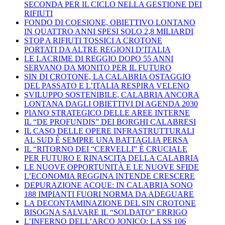
SECONDA PER IL CICLO NELLA GESTIONE DEI
RIFIUTI
FONDO DI COESIONE, OBIETTIVO LONTANO
IN QUATTRO ANNI SPESI SOLO 2,8 MILIARDI
STOP A RIFIUTI TOSSICI A CROTONE
PORTATI DA ALTRE REGIONI D’ITALIA
LE LACRIME DI REGGIO DOPO 55 ANNI
SERVANO DA MONITO PER IL FUTURO
SIN DI CROTONE, LA CALABRIA OSTAGGIO
DEL PASSATO E L’ITALIA RESPIRA VELENO
SVILUPPO SOSTENIBILE, CALABRIA ANCORA
LONTANA DAGLI OBIETTIVI DI AGENDA 2030
PIANO STRATEGICO DELLE AREE INTERNE
IL “DE PROFUNDIS” DEI BORGHI CALABRESI
IL CASO DELLE OPERE INFRASTRUTTURALI
AL SUD È SEMPRE UNA BATTAGLIA PERSA
IL “RITORNO DEI “CERVELLI” È CRUCIALE
PER FUTURO E RINASCITA DELLA CALABRIA
LE NUOVE OPPORTUNITÀ E LE NUOVE SFIDE
L’ECONOMIA REGGINA INTENDE CRESCERE
DEPURAZIONE ACQUE: IN CALABRIA SONO
188 IMPIANTI FUORI NORMA DA ADEGUARE
LA DECONTAMINAZIONE DEL SIN CROTONE
BISOGNA SALVARE IL “SOLDATO” ERRIGO
L’INFERNO DELL’ARCO JONICO: LA SS 106