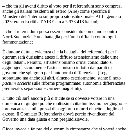
– che tra gli aventi diritto al voto per il referendum sono compresi
anche gli italiani residenti all’estero (Aire) come specifica il
Ministero dell’Interno sul proprio sito istituzionale. Al 1° gennaio
2023: erano iscritti all’AIRE circa 5.933.418 italiani;
– che il referendum possa essere considerato come uno scontro
Nord-Sud anziché una battaglia per l’unità d’Italia contro ogni
frammentazione;
È dunque di tutta evidenza che la battaglia dei referendari per il
quorum sarà durissima atteso il diffuso astensionismo dalle urne
degli italiani. Peraltro, all’astensionismo ormai consolidato si
aggiungerà sicuramente l’astensionismo indotto dai partiti di
governo che spingono per l’autonomia differenziata (Lega
soprattutto ma anche gli altri, almeno esteriormente, stante il noto
pactum sceleris
sulle riforme programmate: autonomia differenziata,
premierato, separazione carriere magistrati).
E tutto ciò sarà ancora più difficile se si dovesse votare in una
domenica di giugno poichè moltissimi cittadini fissano per giugno le
loro vacanze stanti i prezzi di soggiorno minori rispetto a luglio ed
agosto. Il Comitato Referendario dovrà perciò rivendicare dal
Governo una data giusta e non pregiudizievole.
Gioca invece a favore del quorum la circostanza che si voterà anche