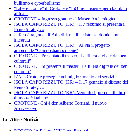
bullismo e cyberbullismo
“Libere Donne” di Crotone e “InOltre” insieme per i bambini
africani
CROTONE – Ingresso gratuito al Museo Archeologico
ISOLA CAPO RIZZUTO (KR) – Il 7 febbraio si presenta il
Piano Strategico
Il Tar dà ragione all’Adp di Kr sull’assistenza domiciliare
integrata
ISOLA CAPO RIZZUTO (KR) – Al via il progetto
ambientale “Compostiamoci bene”
CROTONE – Presentato il master “La filiera digitale dei beni
culturali”
CROTONE – Si presenta il master “La filiera digitale dei ben
culturali”
L’Asp Crotone prosegue nel miglioramento dei servizi
ISOLA CAPO RIZZUTO (KR) – Il 17 gennaio si discute del
Piano Strategico
ISOLA CAPO RIZZUTO (KR)- Venerdì si presenta il libro
di mons. Staglianò
CROTONE / Chi è don Alberto Torriani, il nuovo
Arcivescovo
Le Altre Notizie
REGGIO / A Pellaro VIII Jamu Festival