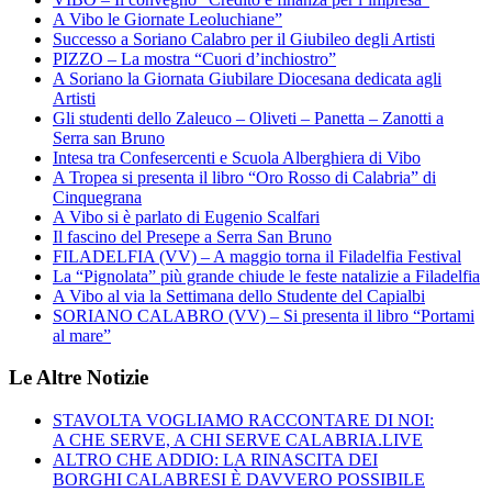
A Vibo le Giornate Leoluchiane”
Successo a Soriano Calabro per il Giubileo degli Artisti
PIZZO – La mostra “Cuori d’inchiostro”
A Soriano la Giornata Giubilare Diocesana dedicata agli
Artisti
Gli studenti dello Zaleuco – Oliveti – Panetta – Zanotti a
Serra san Bruno
Intesa tra Confesercenti e Scuola Alberghiera di Vibo
A Tropea si presenta il libro “Oro Rosso di Calabria” di
Cinquegrana
A Vibo si è parlato di Eugenio Scalfari
Il fascino del Presepe a Serra San Bruno
FILADELFIA (VV) – A maggio torna il Filadelfia Festival
La “Pignolata” più grande chiude le feste natalizie a Filadelfia
A Vibo al via la Settimana dello Studente del Capialbi
SORIANO CALABRO (VV) – Si presenta il libro “Portami
al mare”
Le Altre Notizie
STAVOLTA VOGLIAMO RACCONTARE DI NOI:
A CHE SERVE, A CHI SERVE CALABRIA.LIVE
ALTRO CHE ADDIO: LA RINASCITA DEI
BORGHI CALABRESI È DAVVERO POSSIBILE