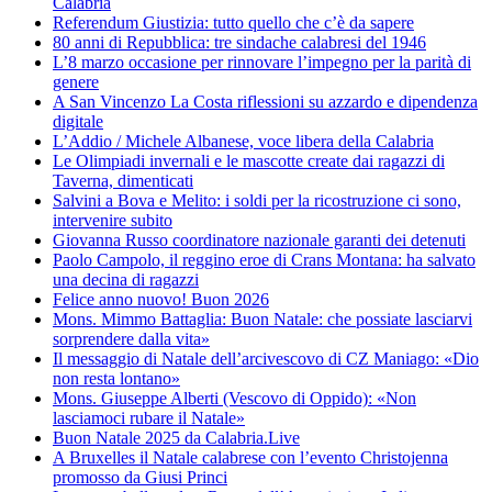
Calabria
Referendum Giustizia: tutto quello che c’è da sapere
80 anni di Repubblica: tre sindache calabresi del 1946
L’8 marzo occasione per rinnovare l’impegno per la parità di
genere
A San Vincenzo La Costa riflessioni su azzardo e dipendenza
digitale
L’Addio / Michele Albanese, voce libera della Calabria
Le Olimpiadi invernali e le mascotte create dai ragazzi di
Taverna, dimenticati
Salvini a Bova e Melito: i soldi per la ricostruzione ci sono,
intervenire subito
Giovanna Russo coordinatore nazionale garanti dei detenuti
Paolo Campolo, il reggino eroe di Crans Montana: ha salvato
una decina di ragazzi
Felice anno nuovo! Buon 2026
Mons. Mimmo Battaglia: Buon Natale: che possiate lasciarvi
sorprendere dalla vita»
Il messaggio di Natale dell’arcivescovo di CZ Maniago: «Dio
non resta lontano»
Mons. Giuseppe Alberti (Vescovo di Oppido): «Non
lasciamoci rubare il Natale»
Buon Natale 2025 da Calabria.Live
A Bruxelles il Natale calabrese con l’evento Christojenna
promosso da Giusi Princi