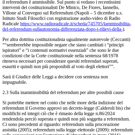
il referendum è ammissibile. Sul punto si vedano i recentissimi
interventi dei costituzionalisti De Minico, De Fiores, Iannello,
Villone al Convegno sul Referendum (Napoli – 5 dicembre u.s.
Istituto Studi Filosofici con registrazione audio-video di Radio
Radicale
https://www.radioradicale.it/scheda/745705/lammissibilita-
del-referendum-sullautonomia-differenziata-dopo-i-rilievi-della-
).
Per altra dottrina costituzionalista ugualmente autorevole (Ceccanti)
““sembrerebbe impossibile negare che siano cambiati i “principi
ispiratori” e “i contenuti normativi essenziali” che sono le due
condizioni che la Corte costituzionale nella sentenza 68/1978
riteneva necessari per considerare quesiti referendari superati,
esauriti e quindi non più proponibili al voto degli elettori””.
Sarà il Giudice delle Leggi a decidere con sentenza non
impugnabile.
2.3 Sulla inammissibilità del referendum per altre possibili cause
Si potrebbe mettere nel conto che nelle more della indizione del
referendum il Governo approvi un decreto-legge (Calderoli bis) che
modifichi ed integri ciò che è rimasto della legge n.86/2024
rendendola perciò superata e quindi non più soggetta a referendum.
Ci sono precedenti al riguardo: referendum sulla procreazione
assistita (2005); referendum sulla legge elettorale (2009): referendum