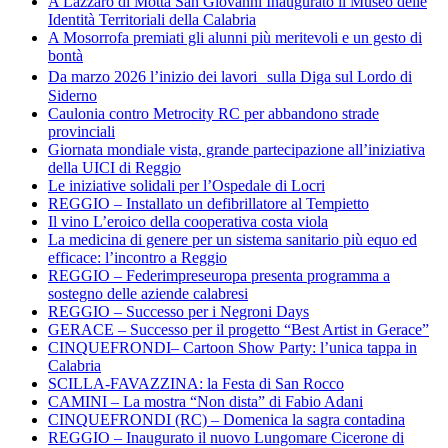
A Lazzaro di Motta San Giovanni Inaugurato il Museo delle
Identità Territoriali della Calabria
A Mosorrofa premiati gli alunni più meritevoli e un gesto di
bontà
Da marzo 2026 l’inizio dei lavori sulla Diga sul Lordo di
Siderno
Caulonia contro Metrocity RC per abbandono strade
provinciali
Giornata mondiale vista, grande partecipazione all’iniziativa
della UICI di Reggio
Le iniziative solidali per l’Ospedale di Locri
REGGIO – Installato un defibrillatore al Tempietto
Il vino L’eroico della cooperativa costa viola
La medicina di genere per un sistema sanitario più equo ed
efficace: l’incontro a Reggio
REGGIO – Federimpreseuropa presenta programma a
sostegno delle aziende calabresi
REGGIO – Successo per i Negroni Days
GERACE – Successo per il progetto “Best Artist in Gerace”
CINQUEFRONDI– Cartoon Show Party: l’unica tappa in
Calabria
SCILLA-FAVAZZINA: la Festa di San Rocco
CAMINI – La mostra “Non dista” di Fabio Adani
CINQUEFRONDI (RC) – Domenica la sagra contadina
REGGIO – Inaugurato il nuovo Lungomare Cicerone di