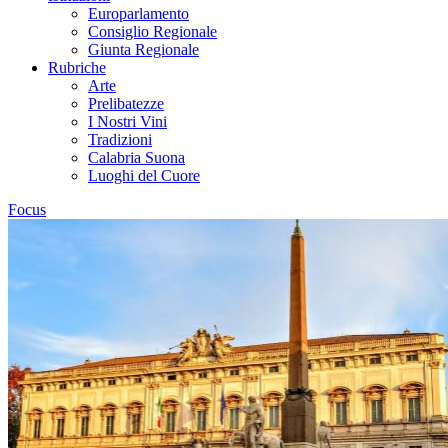
Europarlamento
Consiglio Regionale
Giunta Regionale
Rubriche
Arte
Prelibatezze
I Nostri Vini
Tradizioni
Calabria Suona
Luoghi del Cuore
Focus