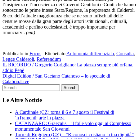
l’insipienza e l’incoscienza dei Governi Gentiloni e Conti che hanno
sottoscritto le prime intese Stato/Regione, la prepotenza di Calderoli
& co. dell’attuale maggioranza che se ne sono infischiati delle
censure mosse dalla gran parte degli attori istituzionali, culturali,
accademici e perfino ecclesiastici, è troppo importante per
rinunciarvi
.
(em)
Pubblicato in
Focus
|
Etichettato
Autonomia differenziata
,
Consulta
,
Legge Calderoli
,
Referendum
Navigazione
IL RICORDO / Gregorio Corigliano: La piazza sempre più orfana,
addio Pepè
articoli
Digital Edition / San Gaetano Catanoso – lo speciale di
Calabria.Live
Le Altre Notizie
A Cardinale (CZ) torna il 6 e 7 agosto il Festival di
‘nTramenti: arte in piazza
CATANZARO: Graecalis – il folle volo oggi al Complesso
monumentale San Giovanni
Torre di Ruggiero (CZ) – “Riconosci cristiano la tua dignità”