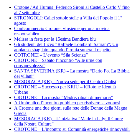
Crotone / Ad Humus- Federico Sironi al Castello Carlo V fino
al 7 settembre
STRONGOLI: Calici sottole stelle a Villa del Popolo il 1°
agosto
Confcommercio Crotone: «Insieme per una movida
responsabile»
Melissa in festa per la 15esima Bandiera blu
Gli studenti del Liceo “Raffaele Lombardi Satriani”: Un
applauso sbagliato: quando l’ironia supera il rispetto
COTRONEI – L’evento “Sila Scienza”
CROTONE – Sabato l’incontro “Alle urne con
consapevolezza”
SANTA SEVERINA (KR) – La mostra “Dario Fo. La Bibbia
dei villani”
MESORACA (KR) – Nuova sede per il Centro Dialisi
CROTONE – Successo per KRIU – KRotone Identità
Urbane
CROTONE – La mostra “Madre: rituali di memoria”
A Umbriatico l’incontro pubblico per risolvere la zoonosi
A Crotone una due giorni sulla rete delle Donne della Magna
Grecia
MESORACA (KR) – L’iniziativa “Made in Italy: Il Cuore
della Nostra Cultura”
CROTONE – L’incontro su Comunità energetiche rinnovabili