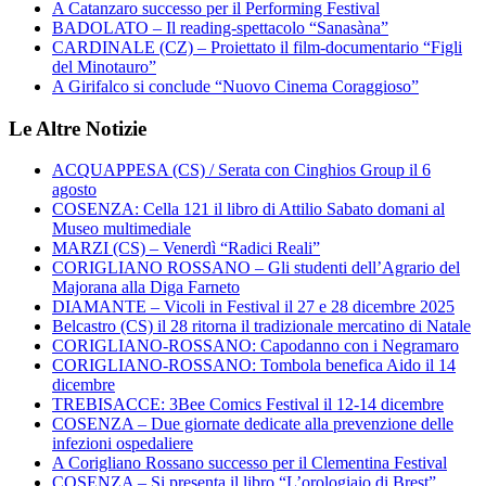
A Catanzaro successo per il Performing Festival
BADOLATO – Il reading-spettacolo “Sanasàna”
CARDINALE (CZ) – Proiettato il film-documentario “Figli
del Minotauro”
A Girifalco si conclude “Nuovo Cinema Coraggioso”
Le Altre Notizie
ACQUAPPESA (CS) / Serata con Cinghios Group il 6
agosto
COSENZA: Cella 121 il libro di Attilio Sabato domani al
Museo multimediale
MARZI (CS) – Venerdì “Radici Reali”
CORIGLIANO ROSSANO – Gli studenti dell’Agrario del
Majorana alla Diga Farneto
DIAMANTE – Vicoli in Festival il 27 e 28 dicembre 2025
Belcastro (CS) il 28 ritorna il tradizionale mercatino di Natale
CORIGLIANO-ROSSANO: Capodanno con i Negramaro
CORIGLIANO-ROSSANO: Tombola benefica Aido il 14
dicembre
TREBISACCE: 3Bee Comics Festival il 12-14 dicembre
COSENZA – Due giornate dedicate alla prevenzione delle
infezioni ospedaliere
A Corigliano Rossano successo per il Clementina Festival
COSENZA – Si presenta il libro “L’orologiaio di Brest”