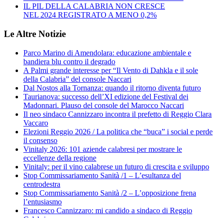
IL PIL DELLA CALABRIA NON CRESCE
NEL 2024 REGISTRATO A MENO 0,2%
Le Altre Notizie
Parco Marino di Amendolara: educazione ambientale e
bandiera blu contro il degrado
A Palmi grande interesse per “Il Vento di Dahkla e il sole
della Calabria” del console Naccari
Dal Nostos alla Tornanza: quando il ritorno diventa futuro
Taurianova: successo dell’XI edizione del Festival dei
Madonnari. Plauso del console del Marocco Naccari
Il neo sindaco Cannizzaro incontra il prefetto di Reggio Clara
Vaccaro
Elezioni Reggio 2026 / La politica che “buca” i social e perde
il consenso
Vinitaly 2026: 101 aziende calabresi per mostrare le
eccellenze della regione
Vinitaly: per il vino calabrese un futuro di crescita e sviluppo
Stop Commissariamento Sanità /1 – L’esultanza del
centrodestra
Stop Commissariamento Sanità /2 – L’opposizione frena
l’entusiasmo
Francesco Cannizzaro: mi candido a sindaco di Reggio