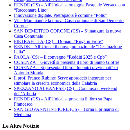
RENDE (CS) – All’Unical si omaggia Pasquale Versace con
“Raccontare Lino”
Innovazione digitale, Pietrapaola è comune “Polis”
Villa Marchianò è la nuova Casa comunale di San Demetrio
Corone
SAN DEMETRIO CORONE (CS) – S’inaugura la nuova
Casa Comunale
PIETRAFITTA (CS) – Domani “Ruga in Fiore”
RENDE – All’Unical il convegno nazionale “Destinazione
Italia”
PAOLA (CS) – Il convegno “Redditi 2025 e Cpb”
COSENZA – Giovedì si presenta il libro di Santo Gioffrè
COSENZA – Si presenta il libro “Incontri ravvicinati” di
Antonio Monda
Il prof. Franco Rubino: Serve approccio integrato per
stimolare la crescita economica della Calabria
SPEZZANO ALBANESE (CS) – Concluso il weekend
dell’Arberia
RENDE (CS) – All’Unical si presenta il libro su Papa
Francesco
SAN GIOVANNI IN FIORE (CS) – Torna il primario di
Medicina
Le Altre Notizie