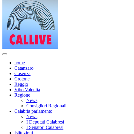
home
Catanzaro
Cosenza
Crotone
Reggio
Vibo Valentia
Regione
News
Consiglieri Regionali
Calabria parlamento
News
I Deputati Calabresi
I Senatori Calabresi
Istituzioni