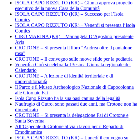
ISOLA CAPO RIZZUTO (KR) – Giunta approva progetto
esecutivo della nuova Casa della Comunità
ISOLA CAPO RIZZUTO (KR) – Successo per l’Isola
Comics
ISOLA CAPO RIZZUTO (KR) – Venerdì si presenta l’Isola
Comics
CIRÒ MARINA (KR) – Mariangela D’Agostino presidente
Avis
CROTONE – Si presenta il libro “Andrea oltre il pantalone
rosa”
CROTONE – Il convegno sulle nuove sfide per la pediatria
Venerdì a Cirò si celebra la 13esima Giornata regionale del
Calendario
CROTONE – A lezione di identità territoriale e di
imprenditorialità
Il Parco e il Museo Archeologico Nazionale di Capocolonna
alle Giornate Fai
Isola Capo Rizzuto ha la sua oasi canina della legalità
Naufragio di Cutro, sono passati due anni, ma Crotone non ha
dimenticato
CROTONE – Si presenta la delegazione Fai di Crotone e
Santa Severina
All’Ospedale di Crotone al via i lavori per il Reparto di
Emodinamica
ISOLA CAPO RIZZUTO (KR) – Lunedì il convegno su