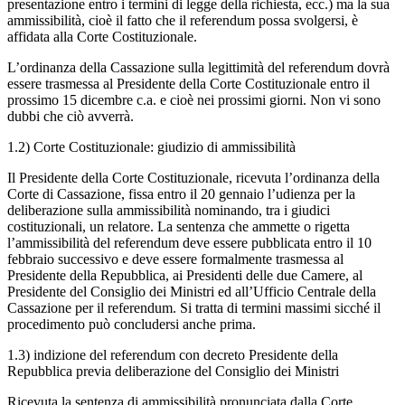
presentazione entro i termini di legge della richiesta, ecc.) ma la sua
ammissibilità, cioè il fatto che il referendum possa svolgersi, è
affidata alla Corte Costituzionale.
L’ordinanza della Cassazione sulla legittimità del referendum dovrà
essere trasmessa al Presidente della Corte Costituzionale entro il
prossimo 15 dicembre c.a. e cioè nei prossimi giorni. Non vi sono
dubbi che ciò avverrà.
1.2) Corte Costituzionale: giudizio di ammissibilità
Il Presidente della Corte Costituzionale, ricevuta l’ordinanza della
Corte di Cassazione, fissa entro il 20 gennaio l’udienza per la
deliberazione sulla ammissibilità nominando, tra i giudici
costituzionali, un relatore. La sentenza che ammette o rigetta
l’ammissibilità del referendum deve essere pubblicata entro il 10
febbraio successivo e deve essere formalmente trasmessa al
Presidente della Repubblica, ai Presidenti delle due Camere, al
Presidente del Consiglio dei Ministri ed all’Ufficio Centrale della
Cassazione per il referendum. Si tratta di termini massimi sicché il
procedimento può concludersi anche prima.
1.3) indizione del referendum con decreto Presidente della
Repubblica previa deliberazione del Consiglio dei Ministri
Ricevuta la sentenza di ammissibilità pronunciata dalla Corte