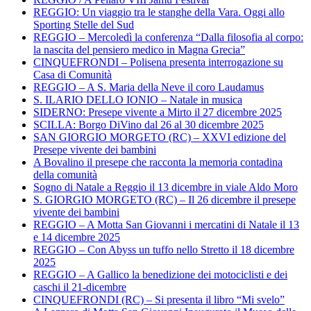
REGGIO: Un viaggio tra le stanghe della Vara. Oggi allo
Sporting Stelle del Sud
REGGIO – Mercoledì la conferenza “Dalla filosofia al corpo:
la nascita del pensiero medico in Magna Grecia”
CINQUEFRONDI – Polisena presenta interrogazione su
Casa di Comunità
REGGIO – A S. Maria della Neve il coro Laudamus
S. ILARIO DELLO IONIO – Natale in musica
SIDERNO: Presepe vivente a Mirto il 27 dicembre 2025
SCILLA: Borgo DiVino dal 26 al 30 dicembre 2025
SAN GIORGIO MORGETO (RC) – XXVI edizione del
Presepe vivente dei bambini
A Bovalino il presepe che racconta la memoria contadina
della comunità
Sogno di Natale a Reggio il 13 dicembre in viale Aldo Moro
S. GIORGIO MORGETO (RC) – Il 26 dicembre il presepe
vivente dei bambini
REGGIO – A Motta San Giovanni i mercatini di Natale il 13
e 14 dicembre 2025
REGGIO – Con Abyss un tuffo nello Stretto il 18 dicembre
2025
REGGIO – A Gallico la benedizione dei motociclisti e dei
caschi il 21-dicembre
CINQUEFRONDI (RC) – Si presenta il libro “Mi svelo”