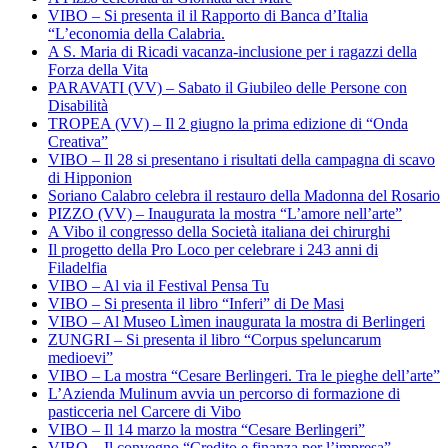
VIBO – Si presenta il il Rapporto di Banca d’Italia
“L’economia della Calabria.
A S. Maria di Ricadi vacanza-inclusione per i ragazzi della
Forza della Vita
PARAVATI (VV) – Sabato il Giubileo delle Persone con
Disabilità
TROPEA (VV) – Il 2 giugno la prima edizione di “Onda
Creativa”
VIBO – Il 28 si presentano i risultati della campagna di scavo
di Hipponion
Soriano Calabro celebra il restauro della Madonna del Rosario
PIZZO (VV) – Inaugurata la mostra “L’amore nell’arte”
A Vibo il congresso della Società italiana dei chirurghi
Il progetto della Pro Loco per celebrare i 243 anni di
Filadelfia
VIBO – Al via il Festival Pensa Tu
VIBO – Si presenta il libro “Inferi” di De Masi
VIBO – Al Museo Lìmen inaugurata la mostra di Berlingeri
ZUNGRI – Si presenta il libro “Corpus speluncarum
medioevi”
VIBO – La mostra “Cesare Berlingeri. Tra le pieghe dell’arte”
L’Azienda Mulinum avvia un percorso di formazione di
pasticceria nel Carcere di Vibo
VIBO – Il 14 marzo la mostra “Cesare Berlingeri”
VIBO – Il convegno “Credito e finanza per l’impresa”