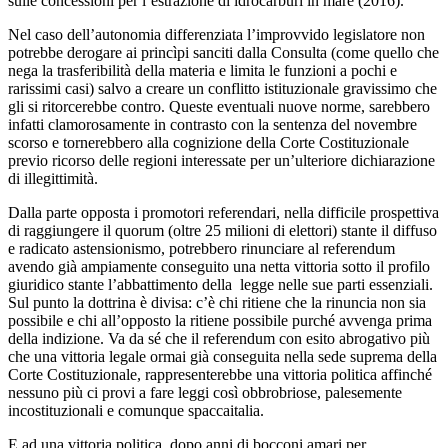
sulle concessioni per l’estrazione di idrocarburi in mare (2016).
Nel caso dell’autonomia differenziata l’improvvido legislatore non
potrebbe derogare ai princìpi sanciti dalla Consulta (come quello che
nega la trasferibilità della materia e limita le funzioni a pochi e
rarissimi casi) salvo a creare un conflitto istituzionale gravissimo che
gli si ritorcerebbe contro. Queste eventuali nuove norme, sarebbero
infatti clamorosamente in contrasto con la sentenza del novembre
scorso e tornerebbero alla cognizione della Corte Costituzionale
previo ricorso delle regioni interessate per un’ulteriore dichiarazione
di illegittimità.
Dalla parte opposta i promotori referendari, nella difficile prospettiva
di raggiungere il quorum (oltre 25 milioni di elettori) stante il diffuso
e radicato astensionismo, potrebbero rinunciare al referendum
avendo già ampiamente conseguito una netta vittoria sotto il profilo
giuridico stante l’abbattimento della legge nelle sue parti essenziali.
Sul punto la dottrina è divisa: c’è chi ritiene che la rinuncia non sia
possibile e chi all’opposto la ritiene possibile purché avvenga prima
della indizione. Va da sé che il referendum con esito abrogativo più
che una vittoria legale ormai già conseguita nella sede suprema della
Corte Costituzionale, rappresenterebbe una vittoria politica affinché
nessuno più ci provi a fare leggi così obbrobriose, palesemente
incostituzionali e comunque spaccaitalia.
E ad una vittoria politica, dopo anni di bocconi amari per