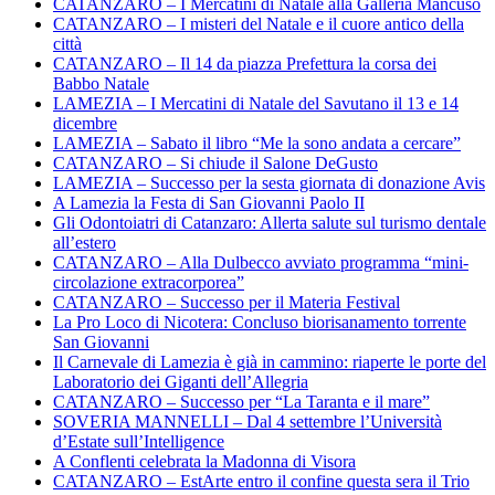
CATANZARO – I Mercatini di Natale alla Galleria Mancuso
CATANZARO – I misteri del Natale e il cuore antico della
città
CATANZARO – Il 14 da piazza Prefettura la corsa dei
Babbo Natale
LAMEZIA – I Mercatini di Natale del Savutano il 13 e 14
dicembre
LAMEZIA – Sabato il libro “Me la sono andata a cercare”
CATANZARO – Si chiude il Salone DeGusto
LAMEZIA – Successo per la sesta giornata di donazione Avis
A Lamezia la Festa di San Giovanni Paolo II
Gli Odontoiatri di Catanzaro: Allerta salute sul turismo dentale
all’estero
CATANZARO – Alla Dulbecco avviato programma “mini-
circolazione extracorporea”
CATANZARO – Successo per il Materia Festival
La Pro Loco di Nicotera: Concluso biorisanamento torrente
San Giovanni
Il Carnevale di Lamezia è già in cammino: riaperte le porte del
Laboratorio dei Giganti dell’Allegria
CATANZARO – Successo per “La Taranta e il mare”
SOVERIA MANNELLI – Dal 4 settembre l’Università
d’Estate sull’Intelligence
A Conflenti celebrata la Madonna di Visora
CATANZARO – EstArte entro il confine questa sera il Trio