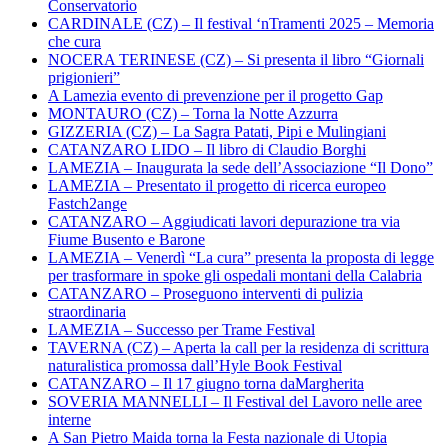
Conservatorio
CARDINALE (CZ) – Il festival ‘nTramenti 2025 – Memoria
che cura
NOCERA TERINESE (CZ) – Si presenta il libro “Giornali
prigionieri”
A Lamezia evento di prevenzione per il progetto Gap
MONTAURO (CZ) – Torna la Notte Azzurra
GIZZERIA (CZ) – La Sagra Patati, Pipi e Mulingiani
CATANZARO LIDO – Il libro di Claudio Borghi
LAMEZIA – Inaugurata la sede dell’Associazione “Il Dono”
LAMEZIA – Presentato il progetto di ricerca europeo
Fastch2ange
CATANZARO – Aggiudicati lavori depurazione tra via
Fiume Busento e Barone
LAMEZIA – Venerdì “La cura” presenta la proposta di legge
per trasformare in spoke gli ospedali montani della Calabria
CATANZARO – Proseguono interventi di pulizia
straordinaria
LAMEZIA – Successo per Trame Festival
TAVERNA (CZ) – Aperta la call per la residenza di scrittura
naturalistica promossa dall’Hyle Book Festival
CATANZARO – Il 17 giugno torna daMargherita
SOVERIA MANNELLI – Il Festival del Lavoro nelle aree
interne
A San Pietro Maida torna la Festa nazionale di Utopia