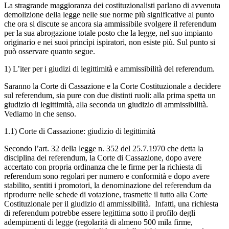
La stragrande maggioranza dei costituzionalisti parlano di avvenuta
demolizione della legge nelle sue norme più significative al punto
che ora si discute se ancora sia ammissibile svolgere il referendum
per la sua abrogazione totale posto che la legge, nel suo impianto
originario e nei suoi princìpi ispiratori, non esiste più. Sul punto si
può osservare quanto segue.
1) L’iter per i giudizi di legittimità e ammissibilità del referendum.
Saranno la Corte di Cassazione e la Corte Costituzionale a decidere
sul referendum, sia pure con due distinti ruoli: alla prima spetta un
giudizio di legittimità, alla seconda un giudizio di ammissibilità.
Vediamo in che senso.
1.1) Corte di Cassazione: giudizio di legittimità
Secondo l’art. 32 della legge n. 352 del 25.7.1970 che detta la
disciplina dei referendum, la Corte di Cassazione, dopo avere
accertato con propria ordinanza che le firme per la richiesta di
referendum sono regolari per numero e conformità e dopo avere
stabilito, sentiti i promotori, la denominazione del referendum da
riprodurre nelle schede di votazione, trasmette il tutto alla Corte
Costituzionale per il giudizio di ammissibilità. Infatti, una richiesta
di referendum potrebbe essere legittima sotto il profilo degli
adempimenti di legge (regolarità di almeno 500 mila firme,