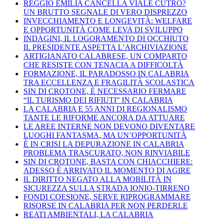
REGGIO EMILIA CANCELLA VIALE CUTRO?
UN BRUTTO SEGNALE DI VERO DISPREZZO
INVECCHIAMENTO E LONGEVITÀ: WELFARE
E OPPORTUNITÀ COME LEVA DI SVILUPPO
INDAGINI, IL LOGORAMENTO DI OCCHIUTO
IL PRESIDENTE ASPETTA L’ARCHIVIAZIONE
ARTIGIANATO CALABRESE, UN COMPARTO
CHE RESISTE CON TENACIA A DIFFICOLTÀ
FORMAZIONE, IL PARADOSSO IN CALABRIA
TRA ECCELLENZA E FRAGILITÀ SCOLASTICA
SIN DI CROTONE, È NECESSARIO FERMARE
“IL TURISMO DEI RIFIUTI” IN CALABRIA
LA CALABRIA E 55 ANNI DI REGIONALISMO
TANTE LE RIFORME ANCORA DA ATTUARE
LE AREE INTERNE NON DEVONO DIVENTARE
LUOGHI FANTASMA, MA UN’OPPORTUNITÀ
È IN CRISI LA DEPURAZIONE IN CALABRIA
PROBLEMA TRASCURATO, NON RINVIABILE
SIN DI CROTONE, BASTA CON CHIACCHIERE:
ADESSO È ARRIVATO IL MOMENTO DI AGIRE
IL DIRITTO NEGATO ALLA MOBILITÀ IN
SICUREZZA SULLA STRADA IONIO-TIRRENO
FONDI COESIONE, SERVE RIPROGRAMMARE
RISORSE IN CALABRIA PER NON PERDERLE
REATI AMBIENTALI, LA CALABRIA