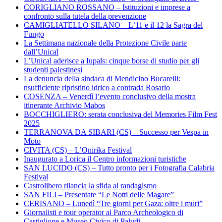
CORIGLIANO ROSSANO – Istituzioni e imprese a
confronto sulla tutela della prevenzione
CAMIGLIATELLO SILANO – L’11 e il 12 la Sagra del
Fungo
La Settimana nazionale della Protezione Civile parte
dall’Unical
L’Unical aderisce a Iupals: cinque borse di studio per gli
studenti palestinesi
La denuncia della sindaca di Mendicino Bucarelli:
nsufficiente ripristino idrico a contrada Rosario
COSENZA – Venerdì l’evento conclusivo della mostra
itinerante Archivio Mabos
BOCCHIGLIERO: serata conclusiva del Memories Film Fest
2025
TERRANOVA DA SIBARI (CS) – Successo per Vespa in
Moto
CIVITA (CS) – L’Onirika Festival
Inaugurato a Lorica il Centro informazioni turistiche
SAN LUCIDO (CS) – Tutto pronto per i Fotografia Calabria
Festival
Castrolibero rilancia la sfida al randagismo
SAN FILI – Presentate “Le Notti delle Magare”
CERISANO – Lunedì “Tre giorni per Gaza: oltre i muri”
Giornalisti e tour operator al Parco Archeologico di
Castiglione e Museo Civico di Paludi