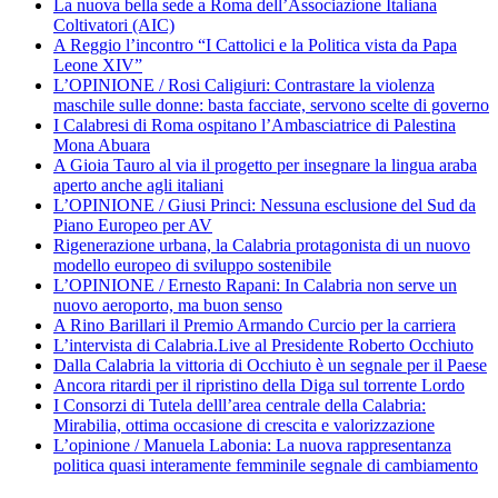
La nuova bella sede a Roma dell’Associazione Italiana
Coltivatori (AIC)
A Reggio l’incontro “I Cattolici e la Politica vista da Papa
Leone XIV”
L’OPINIONE / Rosi Caligiuri: Contrastare la violenza
maschile sulle donne: basta facciate, servono scelte di governo
I Calabresi di Roma ospitano l’Ambasciatrice di Palestina
Mona Abuara
A Gioia Tauro al via il progetto per insegnare la lingua araba
aperto anche agli italiani
L’OPINIONE / Giusi Princi: Nessuna esclusione del Sud da
Piano Europeo per AV
Rigenerazione urbana, la Calabria protagonista di un nuovo
modello europeo di sviluppo sostenibile
L’OPINIONE / Ernesto Rapani: In Calabria non serve un
nuovo aeroporto, ma buon senso
A Rino Barillari il Premio Armando Curcio per la carriera
L’intervista di Calabria.Live al Presidente Roberto Occhiuto
Dalla Calabria la vittoria di Occhiuto è un segnale per il Paese
Ancora ritardi per il ripristino della Diga sul torrente Lordo
I Consorzi di Tutela delll’area centrale della Calabria:
Mirabilia, ottima occasione di crescita e valorizzazione
L’opinione / Manuela Labonia: La nuova rappresentanza
politica quasi interamente femminile segnale di cambiamento