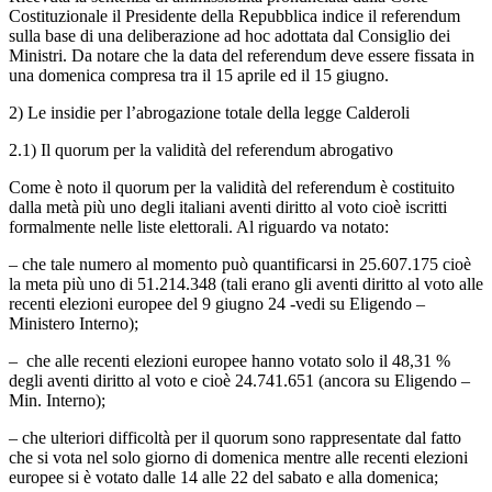
Costituzionale il Presidente della Repubblica indice il referendum
sulla base di una deliberazione ad hoc adottata dal Consiglio dei
Ministri. Da notare che la data del referendum deve essere fissata in
una domenica compresa tra il 15 aprile ed il 15 giugno.
2) Le insidie per l’abrogazione totale della legge Calderoli
2.1) Il quorum per la validità del referendum abrogativo
Come è noto il quorum per la validità del referendum è costituito
dalla metà più uno degli italiani aventi diritto al voto cioè iscritti
formalmente nelle liste elettorali. Al riguardo va notato:
– che tale numero al momento può quantificarsi in 25.607.175 cioè
la meta più uno di 51.214.348 (tali erano gli aventi diritto al voto alle
recenti elezioni europee del 9 giugno 24 -vedi su Eligendo –
Ministero Interno);
– che alle recenti elezioni europee hanno votato solo il 48,31 %
degli aventi diritto al voto e cioè 24.741.651 (ancora su Eligendo –
Min. Interno);
– che ulteriori difficoltà per il quorum sono rappresentate dal fatto
che si vota nel solo giorno di domenica mentre alle recenti elezioni
europee si è votato dalle 14 alle 22 del sabato e alla domenica;