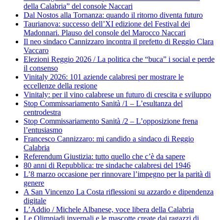
della Calabria” del console Naccari
Dal Nostos alla Tornanza: quando il ritorno diventa futuro
Taurianova: successo dell’XI edizione del Festival dei
Madonnari. Plauso del console del Marocco Naccari
Il neo sindaco Cannizzaro incontra il prefetto di Reggio Clara
Vaccaro
Elezioni Reggio 2026 / La politica che “buca” i social e perde
il consenso
Vinitaly 2026: 101 aziende calabresi per mostrare le
eccellenze della regione
Vinitaly: per il vino calabrese un futuro di crescita e sviluppo
Stop Commissariamento Sanità /1 – L’esultanza del
centrodestra
Stop Commissariamento Sanità /2 – L’opposizione frena
l’entusiasmo
Francesco Cannizzaro: mi candido a sindaco di Reggio
Calabria
Referendum Giustizia: tutto quello che c’è da sapere
80 anni di Repubblica: tre sindache calabresi del 1946
L’8 marzo occasione per rinnovare l’impegno per la parità di
genere
A San Vincenzo La Costa riflessioni su azzardo e dipendenza
digitale
L’Addio / Michele Albanese, voce libera della Calabria
Le Olimpiadi invernali e le mascotte create dai ragazzi di