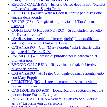
rassegna teatrale “La forza del sorriso”
REGGIO CALABRIA – Ernesto Orrico debutta con “Hamlet
in Pieces” sabato a Spazio Teatro
LOCRI (RC) – Luca Ward a Locri il 7 aprile per la stagione
teatrale della locride
RENDE (CS) – Due giorni di proiezioni al Tau Cinema
Campus
CORIGLIANO-ROSSANO (RC) – Si conclude il progetto
“Il Teatro fa scuola”
“Se dicessimo la verità – ultimo capitolo”, l’opera-dibattito
sulla legalità arriva a Crotone e Locri
CATANZARO – Con “Mary Poppins” cala il sipario della
stagione del “Teatro Kids”
PALMI (RC) – Successo di pubblico per la parodia de “I
promessi sposi”
REGGIO CALABRIA – Si avvicina la finale del festival
“Facce da bronzi”
CATANZARO – Al Teatro Comunale domani appuntamento
con Mary Poppins
POLISTENA (RC) – Lunedì e martedì in scena la vita di
Giovanni Falcone
CASTROLIBERO (CS) – Domenica uno spettacolo teatrale
per celebrare Franco Basaglia
REGGIO CALABRIA – Venerdì a Palazzo San Giorgio
arriva “La primavera di Persefone”