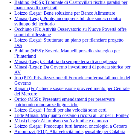
Baldino (M5S): Tribunale di Castrovillari rischia paralisi per
mancanza di magistrati
Loizzo (Lega): Bene soluzione per Banco Alimentare
Minasi (Lega): Ponte, incomprensibili due sindaci contro
sviluppo del territorio
Occhiuto (FI): Attività Osservatorio su Nuove Povertà offre
spunti di riflessione
Loizzo (Lega): Strutturare un piano per rilanciare progetto
Dsa
Baldino (M5S): Soveria Mannelli presidio strategico per
l’hinterland
Minasi (Lega): Calabria da sempre terra di accoglienza
Minasi (Lega): Da Governo investimenti di portata storica per
AV
Irto (PD): Privatizzazione di Ferrovie conferma fallimento del
Governo
Rapani (Fdi) chiede sospensione provvedimento per Centrale
del Mercure
Orrico (M5S): Presentati emendamenti per preservare
patrimonio minoranze linguistiche
Loizzo (Lega): I fondi per alta velocità sono certi
Tilde MInasi: Ma quanto costano i ricorsi al Tar per il Ponte?
Miasi (Lega): Allarmismo su Av inutile e dannoso
Loizzo (Lega): Preoccupa furti farmaci oncologici a Cetraro
Antoniozzi (FDI): Alta velocità indispensabile per Calabria