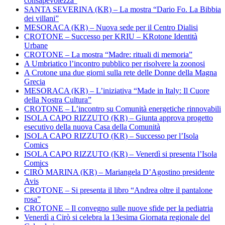
consapevolezza”
SANTA SEVERINA (KR) – La mostra “Dario Fo. La Bibbia
dei villani”
MESORACA (KR) – Nuova sede per il Centro Dialisi
CROTONE – Successo per KRIU – KRotone Identità
Urbane
CROTONE – La mostra “Madre: rituali di memoria”
A Umbriatico l’incontro pubblico per risolvere la zoonosi
A Crotone una due giorni sulla rete delle Donne della Magna
Grecia
MESORACA (KR) – L’iniziativa “Made in Italy: Il Cuore
della Nostra Cultura”
CROTONE – L’incontro su Comunità energetiche rinnovabili
ISOLA CAPO RIZZUTO (KR) – Giunta approva progetto
esecutivo della nuova Casa della Comunità
ISOLA CAPO RIZZUTO (KR) – Successo per l’Isola
Comics
ISOLA CAPO RIZZUTO (KR) – Venerdì si presenta l’Isola
Comics
CIRÒ MARINA (KR) – Mariangela D’Agostino presidente
Avis
CROTONE – Si presenta il libro “Andrea oltre il pantalone
rosa”
CROTONE – Il convegno sulle nuove sfide per la pediatria
Venerdì a Cirò si celebra la 13esima Giornata regionale del