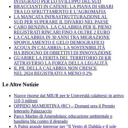
INTEGRATO PER LO SVILUPPO DEL SUD
BRACCIANTI IN CATENE: LA PIANA DI SIBARI
TRA LO SFRUTTAMENTO E L’AGROMAFIA
LA MANCATA INFRASTRUTTURAZIONE AL
SUD PER SUPERARE IL DIVARIO NEL PAESE
CARO BENZINA, LA CALABRIA PER IL PIENO
REGISTRATI RINCARI FINO A OLTRE 2 EURO
LA CALABRIA IN 30 ANNI TRA MIGRAZIONE
SPOPOLAMENTO E GELO DEMOGRAFICO
ACQUA IN CALABRIA: LA SOSTENIBILITÀ
HA BISOGNO DI OBIETTIVI DI INNOVAZIONE
GUARIRE LA FERITA DEL TERRITORIO DI KR
ATTRAVERSO LA FORZA DELLA LEGALITÀ
IL PIL DELLA CALABRIA NON CRESCE
NEL 2024 REGISTRATO A MENO 0,2%
Le Altre Notizie
Nuove risorse dal MIUR per le Università calabresi: in arrivo
110,3 milioni
OPPIDO MAMERTINA (RC) – Domani sera il Premio
letterario Palazzaccio
Parco Marino di Amendolara: educazione ambientale e
bandiera blu contro il degrado
A Palmi grande interesse per “Il Vento di Dahkla e il sole