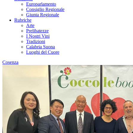
Europarlamento
Consiglio Regionale
Giunta Regionale
Rubriche
Arte
Prelibatezze
I Nostri Vini
Tradizioni
Calabria Suona
Luoghi del Cuore
Cosenza