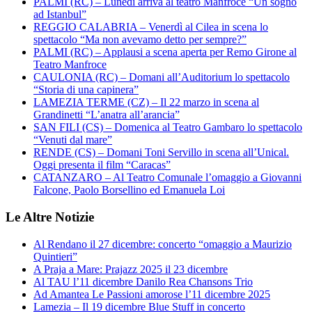
PALMI (RC) – Lunedì arriva al teatro Manfroce “Un sogno
ad Istanbul”
REGGIO CALABRIA – Venerdì al Cilea in scena lo
spettacolo “Ma non avevamo detto per sempre?”
PALMI (RC) – Applausi a scena aperta per Remo Girone al
Teatro Manfroce
CAULONIA (RC) – Domani all’Auditorium lo spettacolo
“Storia di una capinera”
LAMEZIA TERME (CZ) – Il 22 marzo in scena al
Grandinetti “L’anatra all’arancia”
SAN FILI (CS) – Domenica al Teatro Gambaro lo spettacolo
“Venuti dal mare”
RENDE (CS) – Domani Toni Servillo in scena all’Unical.
Oggi presenta il film “Caracas”
CATANZARO – Al Teatro Comunale l’omaggio a Giovanni
Falcone, Paolo Borsellino ed Emanuela Loi
Le Altre Notizie
Al Rendano il 27 dicembre: concerto “omaggio a Maurizio
Quintieri”
A Praja a Mare: Prajazz 2025 il 23 dicembre
Al TAU l’11 dicembre Danilo Rea Chansons Trio
Ad Amantea Le Passioni amorose l’11 dicembre 2025
Lamezia – Il 19 dicembre Blue Stuff in concerto