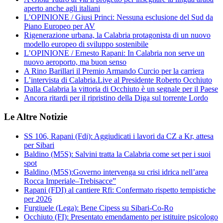
aperto anche agli italiani
L’OPINIONE / Giusi Princi: Nessuna esclusione del Sud da
Piano Europeo per AV
Rigenerazione urbana, la Calabria protagonista di un nuovo
modello europeo di sviluppo sostenibile
L’OPINIONE / Ernesto Rapani: In Calabria non serve un
nuovo aeroporto, ma buon senso
A Rino Barillari il Premio Armando Curcio per la carriera
L’intervista di Calabria.Live al Presidente Roberto Occhiuto
Dalla Calabria la vittoria di Occhiuto è un segnale per il Paese
Ancora ritardi per il ripristino della Diga sul torrente Lordo
Le Altre Notizie
SS 106, Rapani (Fdi): Aggiudicati i lavori da CZ a Kr, attesa
per Sibari
Baldino (M5S): Salvini tratta la Calabria come set per i suoi
spot
Baldino (M5S):Governo intervenga su crisi idrica nell’area
Rocca Imperiale–Trebisacce”
Rapani (FDI) al cantiere Rfi: Confermato rispetto tempistiche
per 2026
Furgiuele (Lega): Bene Cipess su Sibari-Co-Ro
Occhiuto (FI): Presentato emendamento per istituire psicologo