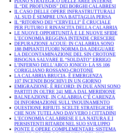
PIANO STRATEGICO DELLE AREE INTERNE
IL “DE PROFUNDIS” DEI BORGHI CALABRESI
IL CASO DELLE OPERE INFRASTRUTTURALI
AL SUD È SEMPRE UNA BATTAGLIA PERSA
IL “RITORNO DEI “CERVELLI” È CRUCIALE
PER FUTURO E RINASCITA DELLA CALABRIA
LE NUOVE OPPORTUNITÀ E LE NUOVE SFIDE
L’ECONOMIA REGGINA INTENDE CRESCERE
DEPURAZIONE ACQUE: IN CALABRIA SONO
188 IMPIANTI FUORI NORMA DA ADEGUARE
LA DECONTAMINAZIONE DEL SIN CROTONE
BISOGNA SALVARE IL “SOLDATO” ERRIGO
L’INFERNO DELL’ARCO JONICO: LA SS 106
CORIGLIANO ROSSANO-CROTONE
LA CALABRIA BRUCIA, È EMERGENZA
107 INCENDI BOSCHIVI IN UN GIORNO
EMIGRAZIONE, È RECORD: IN DUE ANNI SONO
PARTITI IN OLTRE 241 MILA DAL MERIDIONE
BALNEAZIONE, IN CALABRIA C’È CARENZA
DI INFORMAZIONE SULL’INQUINAMENTO
QUESTIONE RIFIUTI, SCELTE STRATEGICHE
CHE NON TUTELANO DAVVERO I CITTADINI
L’ECONOMIA CALABRESE E LA NATURA E I
PERSISTENTI RITARDI NEL SUO SVILUPPO
PONTE E OPERE COMPLEMENTARI: SISTEMA