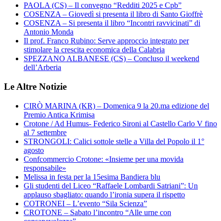
PAOLA (CS) – Il convegno “Redditi 2025 e Cpb”
COSENZA – Giovedì si presenta il libro di Santo Gioffrè
COSENZA – Si presenta il libro “Incontri ravvicinati” di
Antonio Monda
Il prof. Franco Rubino: Serve approccio integrato per
stimolare la crescita economica della Calabria
SPEZZANO ALBANESE (CS) – Concluso il weekend
dell’Arberia
Le Altre Notizie
CIRÒ MARINA (KR) – Domenica 9 la 20.ma edizione del
Premio Antica Krimisa
Crotone / Ad Humus- Federico Sironi al Castello Carlo V fino
al 7 settembre
STRONGOLI: Calici sottole stelle a Villa del Popolo il 1°
agosto
Confcommercio Crotone: «Insieme per una movida
responsabile»
Melissa in festa per la 15esima Bandiera blu
Gli studenti del Liceo “Raffaele Lombardi Satriani”: Un
applauso sbagliato: quando l’ironia supera il rispetto
COTRONEI – L’evento “Sila Scienza”
CROTONE – Sabato l’incontro “Alle urne con