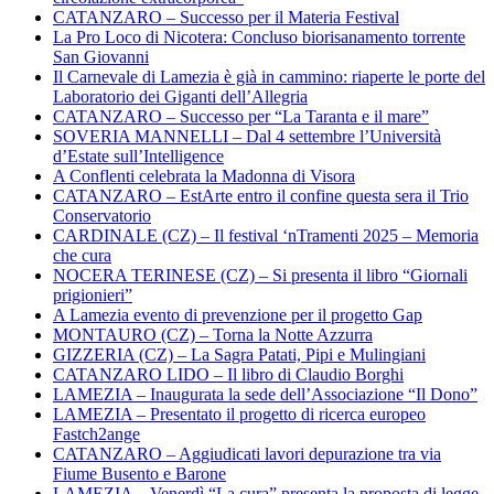
CATANZARO – Successo per il Materia Festival
La Pro Loco di Nicotera: Concluso biorisanamento torrente
San Giovanni
Il Carnevale di Lamezia è già in cammino: riaperte le porte del
Laboratorio dei Giganti dell’Allegria
CATANZARO – Successo per “La Taranta e il mare”
SOVERIA MANNELLI – Dal 4 settembre l’Università
d’Estate sull’Intelligence
A Conflenti celebrata la Madonna di Visora
CATANZARO – EstArte entro il confine questa sera il Trio
Conservatorio
CARDINALE (CZ) – Il festival ‘nTramenti 2025 – Memoria
che cura
NOCERA TERINESE (CZ) – Si presenta il libro “Giornali
prigionieri”
A Lamezia evento di prevenzione per il progetto Gap
MONTAURO (CZ) – Torna la Notte Azzurra
GIZZERIA (CZ) – La Sagra Patati, Pipi e Mulingiani
CATANZARO LIDO – Il libro di Claudio Borghi
LAMEZIA – Inaugurata la sede dell’Associazione “Il Dono”
LAMEZIA – Presentato il progetto di ricerca europeo
Fastch2ange
CATANZARO – Aggiudicati lavori depurazione tra via
Fiume Busento e Barone
LAMEZIA – Venerdì “La cura” presenta la proposta di legge