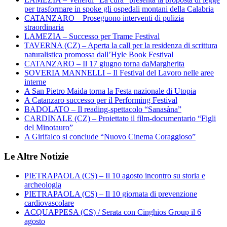
per trasformare in spoke gli ospedali montani della Calabria
CATANZARO – Proseguono interventi di pulizia
straordinaria
LAMEZIA – Successo per Trame Festival
TAVERNA (CZ) – Aperta la call per la residenza di scrittura
naturalistica promossa dall’Hyle Book Festival
CATANZARO – Il 17 giugno torna daMargherita
SOVERIA MANNELLI – Il Festival del Lavoro nelle aree
interne
A San Pietro Maida torna la Festa nazionale di Utopia
A Catanzaro successo per il Performing Festival
BADOLATO – Il reading-spettacolo “Sanasàna”
CARDINALE (CZ) – Proiettato il film-documentario “Figli
del Minotauro”
A Girifalco si conclude “Nuovo Cinema Coraggioso”
Le Altre Notizie
PIETRAPAOLA (CS) – Il 10 agosto incontro su storia e
archeologia
PIETRAPAOLA (CS) – Il 10 giornata di prevenzione
cardiovascolare
ACQUAPPESA (CS) / Serata con Cinghios Group il 6
agosto