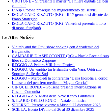
CROTONE – Si presenta il master “La filiera digitale dei ben
culturali”
L’Asp Crotone prosegue nel miglioramento dei servizi
ISOLA CAPO RIZZUTO (KR) – Il 17 gennaio si discute del
Piano Strategico
ISOLA CAPO RIZZUTO (KR)- Venerdì si presenta il libro
di mons. Staglianò
Le Altre Notizie
Vinitaly and the City: show cooking con Accademia del
Bergamotto
GAMBARIE D’ASPROTONTE (RC) – Natale Pace e il suo
libro su Domenico Zappone
REGGIO / A Pellaro VIII Jamu Festival
REGGIO: Un viaggio tra le stanghe della Vara. Oggi allo
Sporting Stelle del Sud
REGGIO – Mercoledì la conferenza “Dalla filosofia al corpo:
la nascita del pensiero medico in Magna Grecia”
CINQUEFRONDI – Polisena presenta interrogazione su
Casa di Comunità
REGGIO – A S. Maria della Neve il coro Laudamus
S. ILARIO DELLO IONIO – Natale in musica
SIDERNO: Presepe vivente a Mirto il 27 dicembre 2025
SCILLA: Borgo DiVino dal 26 al 30 dicembre 2025