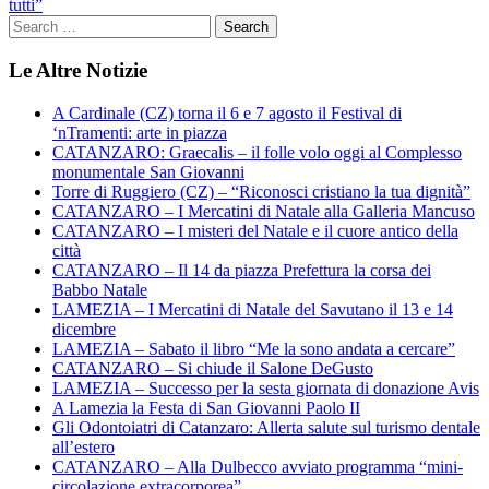
tutti”
Le Altre Notizie
A Cardinale (CZ) torna il 6 e 7 agosto il Festival di
‘nTramenti: arte in piazza
CATANZARO: Graecalis – il folle volo oggi al Complesso
monumentale San Giovanni
Torre di Ruggiero (CZ) – “Riconosci cristiano la tua dignità”
CATANZARO – I Mercatini di Natale alla Galleria Mancuso
CATANZARO – I misteri del Natale e il cuore antico della
città
CATANZARO – Il 14 da piazza Prefettura la corsa dei
Babbo Natale
LAMEZIA – I Mercatini di Natale del Savutano il 13 e 14
dicembre
LAMEZIA – Sabato il libro “Me la sono andata a cercare”
CATANZARO – Si chiude il Salone DeGusto
LAMEZIA – Successo per la sesta giornata di donazione Avis
A Lamezia la Festa di San Giovanni Paolo II
Gli Odontoiatri di Catanzaro: Allerta salute sul turismo dentale
all’estero
CATANZARO – Alla Dulbecco avviato programma “mini-
circolazione extracorporea”