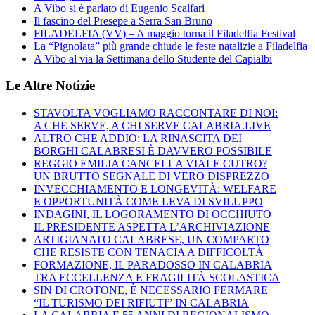
A Vibo si è parlato di Eugenio Scalfari
Il fascino del Presepe a Serra San Bruno
FILADELFIA (VV) – A maggio torna il Filadelfia Festival
La “Pignolata” più grande chiude le feste natalizie a Filadelfia
A Vibo al via la Settimana dello Studente del Capialbi
Le Altre Notizie
STAVOLTA VOGLIAMO RACCONTARE DI NOI:
A CHE SERVE, A CHI SERVE CALABRIA.LIVE
ALTRO CHE ADDIO: LA RINASCITA DEI
BORGHI CALABRESI È DAVVERO POSSIBILE
REGGIO EMILIA CANCELLA VIALE CUTRO?
UN BRUTTO SEGNALE DI VERO DISPREZZO
INVECCHIAMENTO E LONGEVITÀ: WELFARE
E OPPORTUNITÀ COME LEVA DI SVILUPPO
INDAGINI, IL LOGORAMENTO DI OCCHIUTO
IL PRESIDENTE ASPETTA L’ARCHIVIAZIONE
ARTIGIANATO CALABRESE, UN COMPARTO
CHE RESISTE CON TENACIA A DIFFICOLTÀ
FORMAZIONE, IL PARADOSSO IN CALABRIA
TRA ECCELLENZA E FRAGILITÀ SCOLASTICA
SIN DI CROTONE, È NECESSARIO FERMARE
“IL TURISMO DEI RIFIUTI” IN CALABRIA