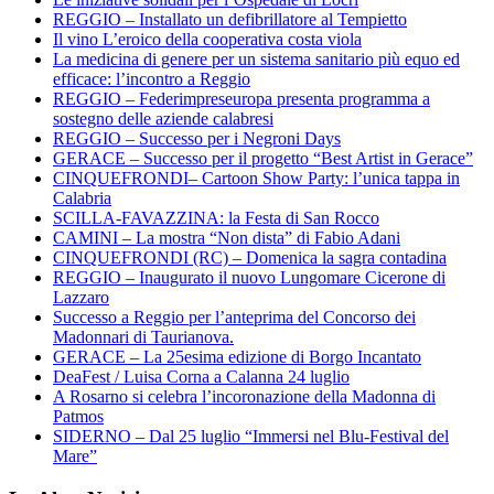
REGGIO – Installato un defibrillatore al Tempietto
Il vino L’eroico della cooperativa costa viola
La medicina di genere per un sistema sanitario più equo ed
efficace: l’incontro a Reggio
REGGIO – Federimpreseuropa presenta programma a
sostegno delle aziende calabresi
REGGIO – Successo per i Negroni Days
GERACE – Successo per il progetto “Best Artist in Gerace”
CINQUEFRONDI– Cartoon Show Party: l’unica tappa in
Calabria
SCILLA-FAVAZZINA: la Festa di San Rocco
CAMINI – La mostra “Non dista” di Fabio Adani
CINQUEFRONDI (RC) – Domenica la sagra contadina
REGGIO – Inaugurato il nuovo Lungomare Cicerone di
Lazzaro
Successo a Reggio per l’anteprima del Concorso dei
Madonnari di Taurianova.
GERACE – La 25esima edizione di Borgo Incantato
DeaFest / Luisa Corna a Calanna 24 luglio
A Rosarno si celebra l’incoronazione della Madonna di
Patmos
SIDERNO – Dal 25 luglio “Immersi nel Blu-Festival del
Mare”