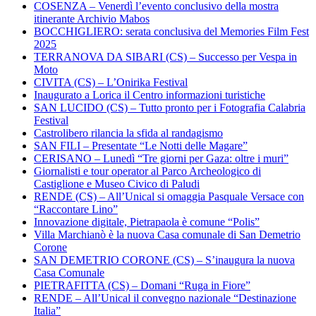
COSENZA – Venerdì l’evento conclusivo della mostra
itinerante Archivio Mabos
BOCCHIGLIERO: serata conclusiva del Memories Film Fest
2025
TERRANOVA DA SIBARI (CS) – Successo per Vespa in
Moto
CIVITA (CS) – L’Onirika Festival
Inaugurato a Lorica il Centro informazioni turistiche
SAN LUCIDO (CS) – Tutto pronto per i Fotografia Calabria
Festival
Castrolibero rilancia la sfida al randagismo
SAN FILI – Presentate “Le Notti delle Magare”
CERISANO – Lunedì “Tre giorni per Gaza: oltre i muri”
Giornalisti e tour operator al Parco Archeologico di
Castiglione e Museo Civico di Paludi
RENDE (CS) – All’Unical si omaggia Pasquale Versace con
“Raccontare Lino”
Innovazione digitale, Pietrapaola è comune “Polis”
Villa Marchianò è la nuova Casa comunale di San Demetrio
Corone
SAN DEMETRIO CORONE (CS) – S’inaugura la nuova
Casa Comunale
PIETRAFITTA (CS) – Domani “Ruga in Fiore”
RENDE – All’Unical il convegno nazionale “Destinazione
Italia”