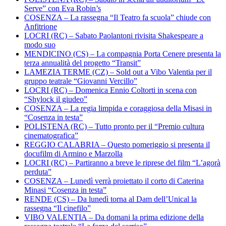
Serve” con Eva Robin’s
COSENZA – La rassegna “Il Teatro fa scuola” chiude con
Anfitrione
LOCRI (RC) – Sabato Paolantoni rivisita Shakespeare a
modo suo
MENDICINO (CS) – La compagnia Porta Cenere presenta la
terza annualità del progetto “Transit”
LAMEZIA TERME (CZ) – Sold out a Vibo Valentia per il
gruppo teatrale “Giovanni Vercillo”
LOCRI (RC) – Domenica Ennio Coltorti in scena con
“Shylock il giudeo”
COSENZA – La regia limpida e coraggiosa della Misasi in
“Cosenza in testa”
POLISTENA (RC) – Tutto pronto per il “Premio cultura
cinematografica”
REGGIO CALABRIA – Questo pomeriggio si presenta il
docufilm di Armino e Marzolla
LOCRI (RC) – Partiranno a breve le riprese del film “L’agorà
perduta”
COSENZA – Lunedì verrà proiettato il corto di Caterina
Minasi “Cosenza in testa”
RENDE (CS) – Da lunedì torna al Dam dell’Unical la
rassegna “Il cinefilo”
VIBO VALENTIA – Da domani la prima edizione della