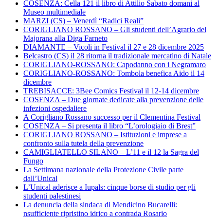
COSENZA: Cella 121 il libro di Attilio Sabato domani al
Museo multimediale
MARZI (CS) – Venerdì “Radici Reali”
CORIGLIANO ROSSANO – Gli studenti dell’Agrario del
Majorana alla Diga Farneto
DIAMANTE – Vicoli in Festival il 27 e 28 dicembre 2025
Belcastro (CS) il 28 ritorna il tradizionale mercatino di Natale
CORIGLIANO-ROSSANO: Capodanno con i Negramaro
CORIGLIANO-ROSSANO: Tombola benefica Aido il 14
dicembre
TREBISACCE: 3Bee Comics Festival il 12-14 dicembre
COSENZA – Due giornate dedicate alla prevenzione delle
infezioni ospedaliere
A Corigliano Rossano successo per il Clementina Festival
COSENZA – Si presenta il libro “L’orologiaio di Brest”
CORIGLIANO ROSSANO – Istituzioni e imprese a
confronto sulla tutela della prevenzione
CAMIGLIATELLO SILANO – L’11 e il 12 la Sagra del
Fungo
La Settimana nazionale della Protezione Civile parte
dall’Unical
L’Unical aderisce a Iupals: cinque borse di studio per gli
studenti palestinesi
La denuncia della sindaca di Mendicino Bucarelli:
nsufficiente ripristino idrico a contrada Rosario