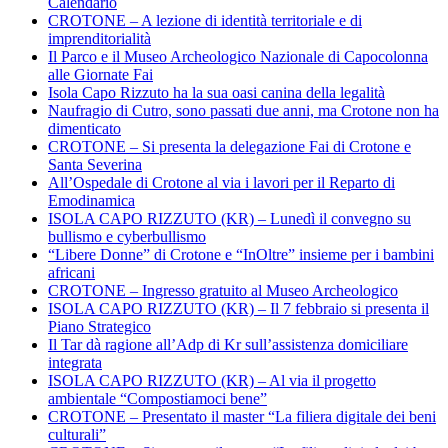
Calendario
CROTONE – A lezione di identità territoriale e di
imprenditorialità
Il Parco e il Museo Archeologico Nazionale di Capocolonna
alle Giornate Fai
Isola Capo Rizzuto ha la sua oasi canina della legalità
Naufragio di Cutro, sono passati due anni, ma Crotone non ha
dimenticato
CROTONE – Si presenta la delegazione Fai di Crotone e
Santa Severina
All’Ospedale di Crotone al via i lavori per il Reparto di
Emodinamica
ISOLA CAPO RIZZUTO (KR) – Lunedì il convegno su
bullismo e cyberbullismo
“Libere Donne” di Crotone e “InOltre” insieme per i bambini
africani
CROTONE – Ingresso gratuito al Museo Archeologico
ISOLA CAPO RIZZUTO (KR) – Il 7 febbraio si presenta il
Piano Strategico
Il Tar dà ragione all’Adp di Kr sull’assistenza domiciliare
integrata
ISOLA CAPO RIZZUTO (KR) – Al via il progetto
ambientale “Compostiamoci bene”
CROTONE – Presentato il master “La filiera digitale dei beni
culturali”