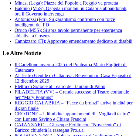
Minasi (Lega): Piazza del Popolo a Reggio va protetta
Baldino (M5S): Ospedali montani in Calabria abbandonati,
ora il Governo intervenga
Antoniozzi (Fdi): Su garantismo confronto con forze
intelligenti del PD
Orrico (M5S): Si apra tavolo permanente per emergenza
abitativa a Cosenza
Cannizzaro (FI): Approvato emendamento dedicato ai disabili
Le Altre Notizie
Il Cartellone inverno 2025 del Politeama Mario Foglietti di
Catanzaro
Al Teatro Gentile di Cittanova: Benvenuti in Casa Esposito il
12 dicembre 2025
Elettra di Sofocle al Teatro dei Taurani di Palmi
FILADELFIA (VV) – Grande successo al Teatro comunale
per “Mary Poppins”
REGGIO CALABRIA – “Facce da bronzi” arriva in città per
il gran finale
CROTONE – Ultimi due appuntamenti di “Voglia di teatro”
con Lunetta Savino e Chiara Francini
CATANZARO – Giuseppe Ferlito con “Novecento” di
Baricco chiuderà la rassegna Pro.s.a.
POLISTENA (RC) – Sabato in scena all’auditorium “Le