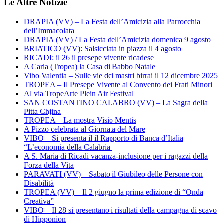
Le Altre Notizie
DRAPIA (VV) – La Festa dell’Amicizia alla Parrocchia
dell’Immacolata
DRAPIA (VV) / La Festa dell’Amicizia domenica 9 agosto
BRIATICO (VV): Salsicciata in piazza il 4 agosto
RICADI: il 26 il presepe vivente ricadese
A Caria (Tropea) la Casa di Babbo Natale
Vibo Valentia – Sulle vie dei mastri birrai il 12 dicembre 2025
TROPEA – Il Presepe Vivente al Convento dei Frati Minori
Al via TropeArte Plein Air Festival
SAN COSTANTINO CALABRO (VV) – La Sagra della
Pitta Chjina
TROPEA – La mostra Visio Mentis
A Pizzo celebrata al Giornata del Mare
VIBO – Si presenta il il Rapporto di Banca d’Italia
“L’economia della Calabria.
A S. Maria di Ricadi vacanza-inclusione per i ragazzi della
Forza della Vita
PARAVATI (VV) – Sabato il Giubileo delle Persone con
Disabilità
TROPEA (VV) – Il 2 giugno la prima edizione di “Onda
Creativa”
VIBO – Il 28 si presentano i risultati della campagna di scavo
di Hipponion