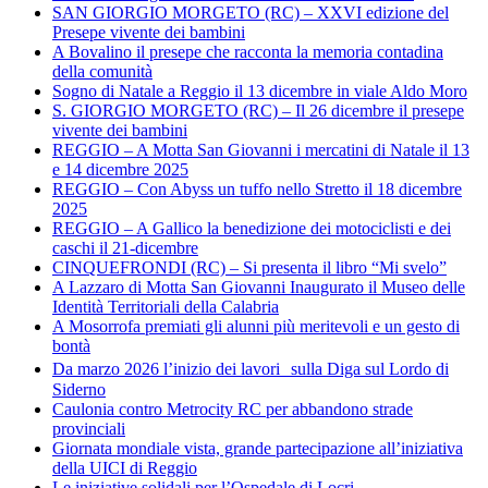
SAN GIORGIO MORGETO (RC) – XXVI edizione del
Presepe vivente dei bambini
A Bovalino il presepe che racconta la memoria contadina
della comunità
Sogno di Natale a Reggio il 13 dicembre in viale Aldo Moro
S. GIORGIO MORGETO (RC) – Il 26 dicembre il presepe
vivente dei bambini
REGGIO – A Motta San Giovanni i mercatini di Natale il 13
e 14 dicembre 2025
REGGIO – Con Abyss un tuffo nello Stretto il 18 dicembre
2025
REGGIO – A Gallico la benedizione dei motociclisti e dei
caschi il 21-dicembre
CINQUEFRONDI (RC) – Si presenta il libro “Mi svelo”
A Lazzaro di Motta San Giovanni Inaugurato il Museo delle
Identità Territoriali della Calabria
A Mosorrofa premiati gli alunni più meritevoli e un gesto di
bontà
Da marzo 2026 l’inizio dei lavori sulla Diga sul Lordo di
Siderno
Caulonia contro Metrocity RC per abbandono strade
provinciali
Giornata mondiale vista, grande partecipazione all’iniziativa
della UICI di Reggio
Le iniziative solidali per l’Ospedale di Locri