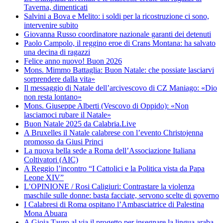
Taverna, dimenticati
Salvini a Bova e Melito: i soldi per la ricostruzione ci sono,
intervenire subito
Giovanna Russo coordinatore nazionale garanti dei detenuti
Paolo Campolo, il reggino eroe di Crans Montana: ha salvato
una decina di ragazzi
Felice anno nuovo! Buon 2026
Mons. Mimmo Battaglia: Buon Natale: che possiate lasciarvi
sorprendere dalla vita»
Il messaggio di Natale dell’arcivescovo di CZ Maniago: «Dio
non resta lontano»
Mons. Giuseppe Alberti (Vescovo di Oppido): «Non
lasciamoci rubare il Natale»
Buon Natale 2025 da Calabria.Live
A Bruxelles il Natale calabrese con l’evento Christojenna
promosso da Giusi Princi
La nuova bella sede a Roma dell’Associazione Italiana
Coltivatori (AIC)
A Reggio l’incontro “I Cattolici e la Politica vista da Papa
Leone XIV”
L’OPINIONE / Rosi Caligiuri: Contrastare la violenza
maschile sulle donne: basta facciate, servono scelte di governo
I Calabresi di Roma ospitano l’Ambasciatrice di Palestina
Mona Abuara
A Gioia Tauro al via il progetto per insegnare la lingua araba