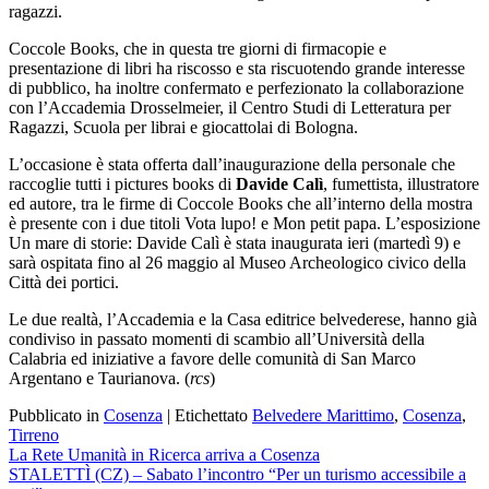
ragazzi.
Coccole Books, che in questa tre giorni di firmacopie e
presentazione di libri ha riscosso e sta riscuotendo grande interesse
di pubblico, ha inoltre confermato e perfezionato la collaborazione
con l’Accademia Drosselmeier, il Centro Studi di Letteratura per
Ragazzi, Scuola per librai e giocattolai di Bologna.
L’occasione è stata offerta dall’inaugurazione della personale che
raccoglie tutti i pictures books di
Davide Calì
, fumettista, illustratore
ed autore, tra le firme di Coccole Books che all’interno della mostra
è presente con i due titoli Vota lupo! e Mon petit papa. L’esposizione
Un mare di storie: Davide Calì è stata inaugurata ieri (martedì 9) e
sarà ospitata fino al 26 maggio al Museo Archeologico civico della
Città dei portici.
Le due realtà, l’Accademia e la Casa editrice belvederese, hanno già
condiviso in passato momenti di scambio all’Università della
Calabria ed iniziative a favore delle comunità di San Marco
Argentano e Taurianova. (
rcs
)
Pubblicato in
Cosenza
|
Etichettato
Belvedere Marittimo
,
Cosenza
,
Tirreno
Navigazione
La Rete Umanità in Ricerca arriva a Cosenza
STALETTÌ (CZ) – Sabato l’incontro “Per un turismo accessibile a
articoli