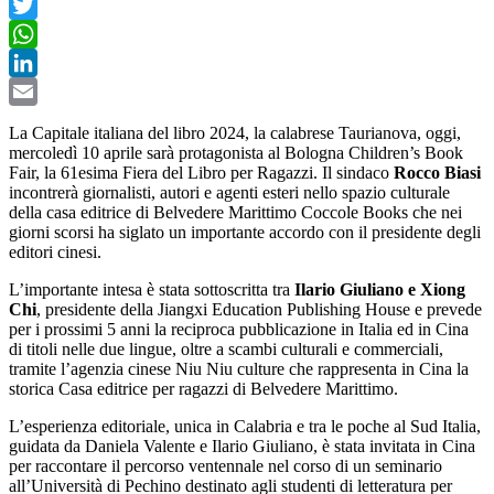
Facebook
Twitter
WhatsApp
LinkedIn
Email
La Capitale italiana del libro 2024, la calabrese Taurianova, oggi,
mercoledì 10 aprile sarà protagonista al Bologna Children’s Book
Fair, la 61esima Fiera del Libro per Ragazzi. Il sindaco
Rocco Biasi
incontrerà giornalisti, autori e agenti esteri nello spazio culturale
della casa editrice di Belvedere Marittimo Coccole Books che nei
giorni scorsi ha siglato un importante accordo con il presidente degli
editori cinesi.
L’importante intesa è stata sottoscritta tra
Ilario Giuliano e Xiong
Chi
, presidente della Jiangxi Education Publishing House e prevede
per i prossimi 5 anni la reciproca pubblicazione in Italia ed in Cina
di titoli nelle due lingue, oltre a scambi culturali e commerciali,
tramite l’agenzia cinese Niu Niu culture che rappresenta in Cina la
storica Casa editrice per ragazzi di Belvedere Marittimo.
L’esperienza editoriale, unica in Calabria e tra le poche al Sud Italia,
guidata da Daniela Valente e Ilario Giuliano, è stata invitata in Cina
per raccontare il percorso ventennale nel corso di un seminario
all’Università di Pechino destinato agli studenti di letteratura per