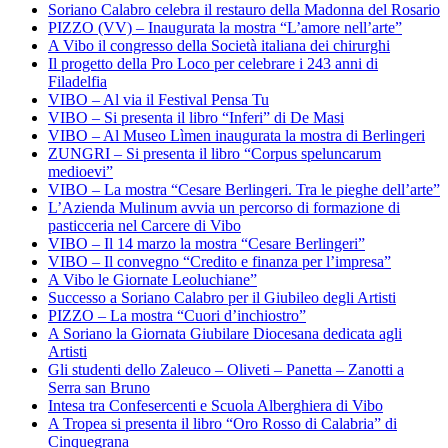
Soriano Calabro celebra il restauro della Madonna del Rosario
PIZZO (VV) – Inaugurata la mostra “L’amore nell’arte”
A Vibo il congresso della Società italiana dei chirurghi
Il progetto della Pro Loco per celebrare i 243 anni di
Filadelfia
VIBO – Al via il Festival Pensa Tu
VIBO – Si presenta il libro “Inferi” di De Masi
VIBO – Al Museo Lìmen inaugurata la mostra di Berlingeri
ZUNGRI – Si presenta il libro “Corpus speluncarum
medioevi”
VIBO – La mostra “Cesare Berlingeri. Tra le pieghe dell’arte”
L’Azienda Mulinum avvia un percorso di formazione di
pasticceria nel Carcere di Vibo
VIBO – Il 14 marzo la mostra “Cesare Berlingeri”
VIBO – Il convegno “Credito e finanza per l’impresa”
A Vibo le Giornate Leoluchiane”
Successo a Soriano Calabro per il Giubileo degli Artisti
PIZZO – La mostra “Cuori d’inchiostro”
A Soriano la Giornata Giubilare Diocesana dedicata agli
Artisti
Gli studenti dello Zaleuco – Oliveti – Panetta – Zanotti a
Serra san Bruno
Intesa tra Confesercenti e Scuola Alberghiera di Vibo
A Tropea si presenta il libro “Oro Rosso di Calabria” di
Cinquegrana