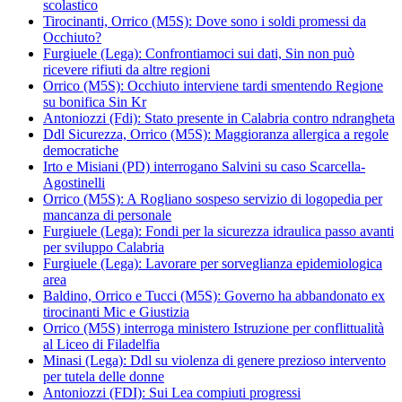
scolastico
Tirocinanti, Orrico (M5S): Dove sono i soldi promessi da
Occhiuto?
Furgiuele (Lega): Confrontiamoci sui dati, Sin non può
ricevere rifiuti da altre regioni
Orrico (M5S): Occhiuto interviene tardi smentendo Regione
su bonifica Sin Kr
Antoniozzi (Fdi): Stato presente in Calabria contro ndrangheta
Ddl Sicurezza, Orrico (M5S): Maggioranza allergica a regole
democratiche
Irto e Misiani (PD) interrogano Salvini su caso Scarcella-
Agostinelli
Orrico (M5S): A Rogliano sospeso servizio di logopedia per
mancanza di personale
Furgiuele (Lega): Fondi per la sicurezza idraulica passo avanti
per sviluppo Calabria
Furgiuele (Lega): Lavorare per sorveglianza epidemiologica
area
Baldino, Orrico e Tucci (M5S): Governo ha abbandonato ex
tirocinanti Mic e Giustizia
Orrico (M5S) interroga ministero Istruzione per conflittualità
al Liceo di Filadelfia
Minasi (Lega): Ddl su violenza di genere prezioso intervento
per tutela delle donne
Antoniozzi (FDI): Sui Lea compiuti progressi