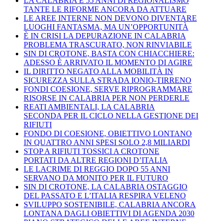
LA CALABRIA E 55 ANNI DI REGIONALISMO
TANTE LE RIFORME ANCORA DA ATTUARE
LE AREE INTERNE NON DEVONO DIVENTARE
LUOGHI FANTASMA, MA UN’OPPORTUNITÀ
È IN CRISI LA DEPURAZIONE IN CALABRIA
PROBLEMA TRASCURATO, NON RINVIABILE
SIN DI CROTONE, BASTA CON CHIACCHIERE:
ADESSO È ARRIVATO IL MOMENTO DI AGIRE
IL DIRITTO NEGATO ALLA MOBILITÀ IN
SICUREZZA SULLA STRADA IONIO-TIRRENO
FONDI COESIONE, SERVE RIPROGRAMMARE
RISORSE IN CALABRIA PER NON PERDERLE
REATI AMBIENTALI, LA CALABRIA
SECONDA PER IL CICLO NELLA GESTIONE DEI
RIFIUTI
FONDO DI COESIONE, OBIETTIVO LONTANO
IN QUATTRO ANNI SPESI SOLO 2,8 MILIARDI
STOP A RIFIUTI TOSSICI A CROTONE
PORTATI DA ALTRE REGIONI D’ITALIA
LE LACRIME DI REGGIO DOPO 55 ANNI
SERVANO DA MONITO PER IL FUTURO
SIN DI CROTONE, LA CALABRIA OSTAGGIO
DEL PASSATO E L’ITALIA RESPIRA VELENO
SVILUPPO SOSTENIBILE, CALABRIA ANCORA
LONTANA DAGLI OBIETTIVI DI AGENDA 2030