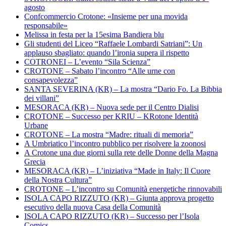
agosto
Confcommercio Crotone: «Insieme per una movida
responsabile»
Melissa in festa per la 15esima Bandiera blu
Gli studenti del Liceo “Raffaele Lombardi Satriani”: Un
applauso sbagliato: quando l’ironia supera il rispetto
COTRONEI – L’evento “Sila Scienza”
CROTONE – Sabato l’incontro “Alle urne con
consapevolezza”
SANTA SEVERINA (KR) – La mostra “Dario Fo. La Bibbia
dei villani”
MESORACA (KR) – Nuova sede per il Centro Dialisi
CROTONE – Successo per KRIU – KRotone Identità
Urbane
CROTONE – La mostra “Madre: rituali di memoria”
A Umbriatico l’incontro pubblico per risolvere la zoonosi
A Crotone una due giorni sulla rete delle Donne della Magna
Grecia
MESORACA (KR) – L’iniziativa “Made in Italy: Il Cuore
della Nostra Cultura”
CROTONE – L’incontro su Comunità energetiche rinnovabili
ISOLA CAPO RIZZUTO (KR) – Giunta approva progetto
esecutivo della nuova Casa della Comunità
ISOLA CAPO RIZZUTO (KR) – Successo per l’Isola
Comics