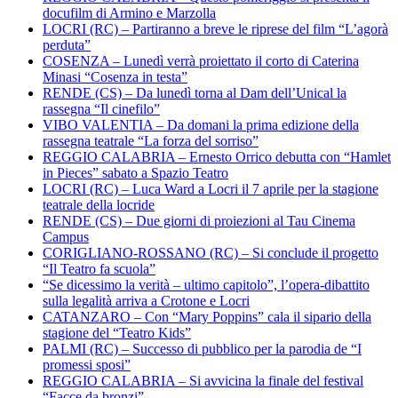
docufilm di Armino e Marzolla
LOCRI (RC) – Partiranno a breve le riprese del film “L’agorà
perduta”
COSENZA – Lunedì verrà proiettato il corto di Caterina
Minasi “Cosenza in testa”
RENDE (CS) – Da lunedì torna al Dam dell’Unical la
rassegna “Il cinefilo”
VIBO VALENTIA – Da domani la prima edizione della
rassegna teatrale “La forza del sorriso”
REGGIO CALABRIA – Ernesto Orrico debutta con “Hamlet
in Pieces” sabato a Spazio Teatro
LOCRI (RC) – Luca Ward a Locri il 7 aprile per la stagione
teatrale della locride
RENDE (CS) – Due giorni di proiezioni al Tau Cinema
Campus
CORIGLIANO-ROSSANO (RC) – Si conclude il progetto
“Il Teatro fa scuola”
“Se dicessimo la verità – ultimo capitolo”, l’opera-dibattito
sulla legalità arriva a Crotone e Locri
CATANZARO – Con “Mary Poppins” cala il sipario della
stagione del “Teatro Kids”
PALMI (RC) – Successo di pubblico per la parodia de “I
promessi sposi”
REGGIO CALABRIA – Si avvicina la finale del festival
“Facce da bronzi”