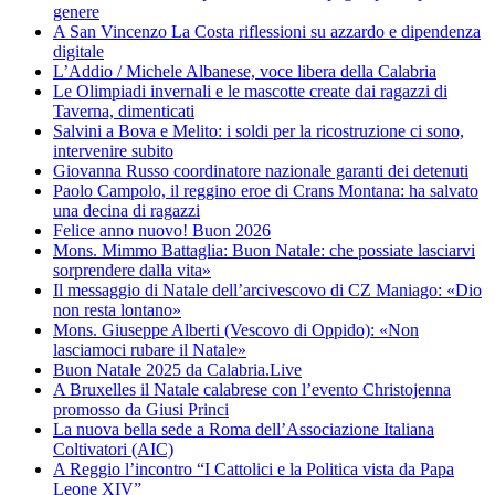
genere
A San Vincenzo La Costa riflessioni su azzardo e dipendenza
digitale
L’Addio / Michele Albanese, voce libera della Calabria
Le Olimpiadi invernali e le mascotte create dai ragazzi di
Taverna, dimenticati
Salvini a Bova e Melito: i soldi per la ricostruzione ci sono,
intervenire subito
Giovanna Russo coordinatore nazionale garanti dei detenuti
Paolo Campolo, il reggino eroe di Crans Montana: ha salvato
una decina di ragazzi
Felice anno nuovo! Buon 2026
Mons. Mimmo Battaglia: Buon Natale: che possiate lasciarvi
sorprendere dalla vita»
Il messaggio di Natale dell’arcivescovo di CZ Maniago: «Dio
non resta lontano»
Mons. Giuseppe Alberti (Vescovo di Oppido): «Non
lasciamoci rubare il Natale»
Buon Natale 2025 da Calabria.Live
A Bruxelles il Natale calabrese con l’evento Christojenna
promosso da Giusi Princi
La nuova bella sede a Roma dell’Associazione Italiana
Coltivatori (AIC)
A Reggio l’incontro “I Cattolici e la Politica vista da Papa
Leone XIV”