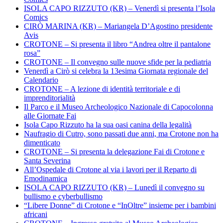
ISOLA CAPO RIZZUTO (KR) – Venerdì si presenta l’Isola
Comics
CIRÒ MARINA (KR) – Mariangela D’Agostino presidente
Avis
CROTONE – Si presenta il libro “Andrea oltre il pantalone
rosa”
CROTONE – Il convegno sulle nuove sfide per la pediatria
Venerdì a Cirò si celebra la 13esima Giornata regionale del
Calendario
CROTONE – A lezione di identità territoriale e di
imprenditorialità
Il Parco e il Museo Archeologico Nazionale di Capocolonna
alle Giornate Fai
Isola Capo Rizzuto ha la sua oasi canina della legalità
Naufragio di Cutro, sono passati due anni, ma Crotone non ha
dimenticato
CROTONE – Si presenta la delegazione Fai di Crotone e
Santa Severina
All’Ospedale di Crotone al via i lavori per il Reparto di
Emodinamica
ISOLA CAPO RIZZUTO (KR) – Lunedì il convegno su
bullismo e cyberbullismo
“Libere Donne” di Crotone e “InOltre” insieme per i bambini
africani