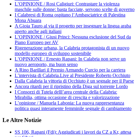
L’OPINIONE / Rosi Caligiuri: Contrastare la violenza
maschile sulle donne: basta facciate, servono scelte di governo
I Calabresi di Roma ospitano l’Ambasciatrice di Palestina
Mona Abuara
A Gioia Tauro al via il progetto per insegnare la lingua araba
aperto anche agli italiani
L’OPINIONE / Giusi Princi: Nessuna esclusione del Sud da
Piano Europeo per AV
Rigenerazione urbana, la Calabria protagonista di un nuovo
modello europeo di sviluppo sostenibile
L’OPINIONE / Ernesto Rapani: In Calabria non serve un
nuovo aeroporto, ma buon senso
A Rino Barillari il Premio Armando Curcio per la carriera
L’intervista di Calabria.Live al Presidente Roberto Occhiuto
Dalla Calabria la vittoria di Occhiuto è un segnale per il Paese
Ancora ritardi per il ripristino della Diga sul torrente Lordo
I Consorzi di Tutela delll’area centrale della Calabria:
Mirabilia, ottima occasione di crescita e valorizzazione
L’opinione / Manuela Labonia: La nuova rappresentanza
politica quasi interamente femminile segnale di cambiamento
Le Altre Notizie
SS 106, Rapani (Fdi): Aggiudicati i lavori da CZ a Kr, attesa