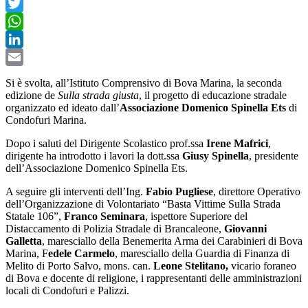
Facebook
Twitter
WhatsApp
LinkedIn
Email
Si è svolta, all’Istituto Comprensivo di Bova Marina, la seconda
edizione de
Sulla strada giusta
, il progetto di educazione stradale
organizzato ed ideato dall’
Associazione Domenico Spinella Ets
di
Condofuri Marina.
Dopo i saluti del Dirigente Scolastico prof.ssa
Irene Mafrici
,
dirigente ha introdotto i lavori la dott.ssa
Giusy Spinella
, presidente
dell’Associazione Domenico Spinella Ets.
A seguire gli interventi dell’Ing.
Fabio Pugliese
, direttore Operativo
dell’Organizzazione di Volontariato “Basta Vittime Sulla Strada
Statale 106”,
Franco Seminara
, ispettore Superiore del
Distaccamento di Polizia Stradale di Brancaleone,
Giovanni
Galletta
, maresciallo della Benemerita Arma dei Carabinieri di Bova
Marina, F
edele Carmelo
, maresciallo della Guardia di Finanza di
Melito di Porto Salvo, mons. can.
Leone Stelitano,
vicario foraneo
di Bova e docente di religione, i rappresentanti delle amministrazioni
locali di Condofuri e Palizzi.