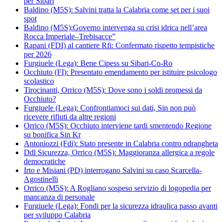
per Sibari
Baldino (M5S): Salvini tratta la Calabria come set per i suoi
spot
Baldino (M5S):Governo intervenga su crisi idrica nell’area
Rocca Imperiale–Trebisacce”
Rapani (FDI) al cantiere Rfi: Confermato rispetto tempistiche
per 2026
Furgiuele (Lega): Bene Cipess su Sibari-Co-Ro
Occhiuto (FI): Presentato emendamento per istituire psicologo
scolastico
Tirocinanti, Orrico (M5S): Dove sono i soldi promessi da
Occhiuto?
Furgiuele (Lega): Confrontiamoci sui dati, Sin non può
ricevere rifiuti da altre regioni
Orrico (M5S): Occhiuto interviene tardi smentendo Regione
su bonifica Sin Kr
Antoniozzi (Fdi): Stato presente in Calabria contro ndrangheta
Ddl Sicurezza, Orrico (M5S): Maggioranza allergica a regole
democratiche
Irto e Misiani (PD) interrogano Salvini su caso Scarcella-
Agostinelli
Orrico (M5S): A Rogliano sospeso servizio di logopedia per
mancanza di personale
Furgiuele (Lega): Fondi per la sicurezza idraulica passo avanti
per sviluppo Calabria