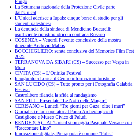
Fungo
La Settimana nazionale della Protezione Civile parte
dall’Unical
L’Unical aderisce a Iupals: cinque borse di studio per gli
studenti palestinesi
La denuncia della sindaca di Mendicino Bucarelli:
nsufficiente ripristino idrico a contrada Rosario
COSENZA – Venerdì l’evento conclusivo della mostra
itinerante Archivio Mabos
BOCCHIGLIERO: serata conclusiva del Memories Film Fest
2025
TERRANOVA DA SIBARI (CS) – Successo per Vespa in
Moto
CIVITA (CS) – L’Onirika Festival
Inaugurato a Lorica il Centro informazioni turistiche
SAN LUCIDO (CS) – Tutto pronto per i Fotografia Calabria
Festival
Castrolibero rilancia la sfida al randagismo
SAN FILI – Presentate “Le Notti delle Magare”
CERISANO – Lunedì “Tre giorni per Gaza: oltre i muri”
Giornalisti e tour operator al Parco Archeologico di
Castiglione e Museo Civico di Paludi
RENDE (CS) – All’Unical si omaggia Pasquale Versace con
“Raccontare Lino”
Innovazione digitale, Pietrapaola è comune “Polis”