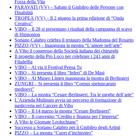
Forza della Vita
PARAVATI (VV) – Sabato il Giubileo delle Persone con
Disabilità
TROPEA (VV) – Il 2 giugno la prima edizione di “Onda
Creativa”
VIBO – Il 28 si presentano i risultati della campagna di scavo
di Hipponion
Soriano Calabro celebra il restauro della Madonna del Rosario
PIZZO (VV) – Inaugurata la mostra “L’amore nell’arte”
A Vibo il congresso della Società italiana dei chirurghi
Il progetto della Pro Loco per celebrare i 243 anni di
Filadelfia
VIBO – Al via il Festival Pensa Tu
VIBO – Si presenta il libro “Inferi” di De Masi
VIBO – Al Museo Lìmen inaugurata la mostra di Berlingeri
ZUNGRI – Si presenta il libro “Corpus speluncarum
medioevi”
VIBO – La mostra “Cesare Berlingeri. Tra le pieghe dell’arte”
L’Azienda Mulinum avvia un percorso di formazione di
pasticceria nel Carcere di Vibo
VIBO – Il 14 marzo la mostra “Cesare Berlingeri”
VIBO – Il convegno “Credito e finanza per l’impresa”
A Vibo le Giornate Leoluchiane”
Successo a Soriano Calabro per il Giubileo degli Artisti
PIZZO – La mostra “Cuori d’inchiostro”