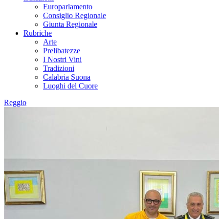
Europarlamento
Consiglio Regionale
Giunta Regionale
Rubriche
Arte
Prelibatezze
I Nostri Vini
Tradizioni
Calabria Suona
Luoghi del Cuore
Reggio