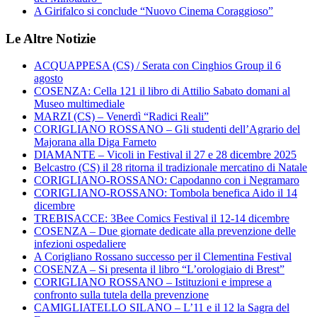
A Girifalco si conclude “Nuovo Cinema Coraggioso”
Le Altre Notizie
ACQUAPPESA (CS) / Serata con Cinghios Group il 6
agosto
COSENZA: Cella 121 il libro di Attilio Sabato domani al
Museo multimediale
MARZI (CS) – Venerdì “Radici Reali”
CORIGLIANO ROSSANO – Gli studenti dell’Agrario del
Majorana alla Diga Farneto
DIAMANTE – Vicoli in Festival il 27 e 28 dicembre 2025
Belcastro (CS) il 28 ritorna il tradizionale mercatino di Natale
CORIGLIANO-ROSSANO: Capodanno con i Negramaro
CORIGLIANO-ROSSANO: Tombola benefica Aido il 14
dicembre
TREBISACCE: 3Bee Comics Festival il 12-14 dicembre
COSENZA – Due giornate dedicate alla prevenzione delle
infezioni ospedaliere
A Corigliano Rossano successo per il Clementina Festival
COSENZA – Si presenta il libro “L’orologiaio di Brest”
CORIGLIANO ROSSANO – Istituzioni e imprese a
confronto sulla tutela della prevenzione
CAMIGLIATELLO SILANO – L’11 e il 12 la Sagra del