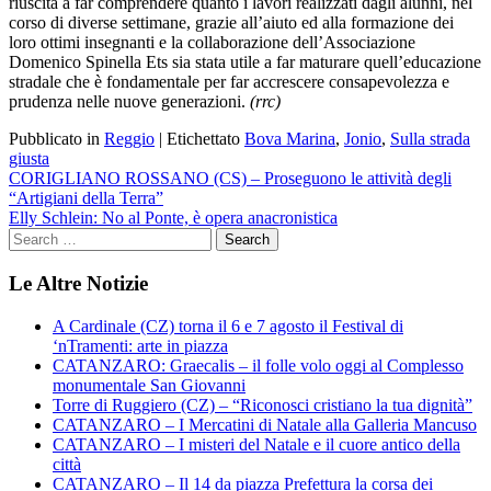
riuscita a far comprendere quanto i lavori realizzati dagli alunni, nel
corso di diverse settimane, grazie all’aiuto ed alla formazione dei
loro ottimi insegnanti e la collaborazione dell’Associazione
Domenico Spinella Ets sia stata utile a far maturare quell’educazione
stradale che è fondamentale per far accrescere consapevolezza e
prudenza nelle nuove generazioni.
(rrc)
Pubblicato in
Reggio
|
Etichettato
Bova Marina
,
Jonio
,
Sulla strada
giusta
Navigazione
CORIGLIANO ROSSANO (CS) – Proseguono le attività degli
“Artigiani della Terra”
articoli
Elly Schlein: No al Ponte, è opera anacronistica
Le Altre Notizie
A Cardinale (CZ) torna il 6 e 7 agosto il Festival di
‘nTramenti: arte in piazza
CATANZARO: Graecalis – il folle volo oggi al Complesso
monumentale San Giovanni
Torre di Ruggiero (CZ) – “Riconosci cristiano la tua dignità”
CATANZARO – I Mercatini di Natale alla Galleria Mancuso
CATANZARO – I misteri del Natale e il cuore antico della
città
CATANZARO – Il 14 da piazza Prefettura la corsa dei