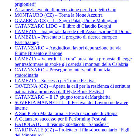
prigionieri”
A Lamezia evento di prevenzione per il progetto Gap
MONTAURO (CZ) – Torna la Notte Azzurra
GIZZERIA (CZ) – La Sagra Patati, Pipi e Mulingiani
CATANZARO LIDO – Il libro di Claudio Borghi
LAMEZIA – Inaugurata la sede dell’Associazione “Il Dono”
LAMEZIA – Presentato il progetto di ricerca europeo
Fastch2ange
CATANZARO – Aggiudicati lavori depurazione tra via
Fiume Busento e Barone
LAMEZIA – Venerdì “La cura” presenta la proposta di legge
per trasformare in spoke gli ospedali montani della Calabria
CATANZARO – Proseguono interventi di pulizia
straordinaria
LAMEZIA – Successo per Trame Festival
TAVERNA (CZ) – Aperta la call per la residenza di scrittura
naturalistica promossa dall’Hyle Book Festival
CATANZARO – Il 17 giugno torna daMargherita
SOVERIA MANNELLI – Il Festival del Lavoro nelle aree
interne
A San Pietro Maida torna la Festa nazionale di Utopia
A Catanzaro successo per il Performing Festival
BADOLATO – Il reading-spettacolo “Sanasàna”
CARDINALE (CZ) – Proiettato il film-documentario “Figli
del Minotauro”