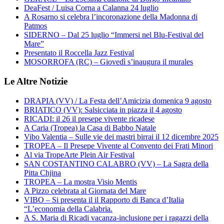
DeaFest / Luisa Corna a Calanna 24 luglio
A Rosarno si celebra l’incoronazione della Madonna di
Patmos
SIDERNO – Dal 25 luglio “Immersi nel Blu-Festival del
Mare”
Presentato il Roccella Jazz Festival
MOSORROFA (RC) – Giovedì s’inaugura il murales
Le Altre Notizie
DRAPIA (VV) / La Festa dell’Amicizia domenica 9 agosto
BRIATICO (VV): Salsicciata in piazza il 4 agosto
RICADI: il 26 il presepe vivente ricadese
A Caria (Tropea) la Casa di Babbo Natale
Vibo Valentia – Sulle vie dei mastri birrai il 12 dicembre 2025
TROPEA – Il Presepe Vivente al Convento dei Frati Minori
Al via TropeArte Plein Air Festival
SAN COSTANTINO CALABRO (VV) – La Sagra della
Pitta Chjina
TROPEA – La mostra Visio Mentis
A Pizzo celebrata al Giornata del Mare
VIBO – Si presenta il il Rapporto di Banca d’Italia
“L’economia della Calabria.
A S. Maria di Ricadi vacanza-inclusione per i ragazzi della