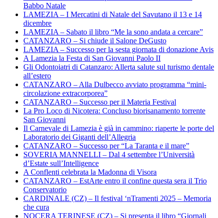
Babbo Natale
LAMEZIA – I Mercatini di Natale del Savutano il 13 e 14
dicembre
LAMEZIA – Sabato il libro “Me la sono andata a cercare”
CATANZARO – Si chiude il Salone DeGusto
LAMEZIA – Successo per la sesta giornata di donazione Avis
A Lamezia la Festa di San Giovanni Paolo II
Gli Odontoiatri di Catanzaro: Allerta salute sul turismo dentale
all’estero
CATANZARO – Alla Dulbecco avviato programma “mini-
circolazione extracorporea”
CATANZARO – Successo per il Materia Festival
La Pro Loco di Nicotera: Concluso biorisanamento torrente
San Giovanni
Il Carnevale di Lamezia è già in cammino: riaperte le porte del
Laboratorio dei Giganti dell’Allegria
CATANZARO – Successo per “La Taranta e il mare”
SOVERIA MANNELLI – Dal 4 settembre l’Università
d’Estate sull’Intelligence
A Conflenti celebrata la Madonna di Visora
CATANZARO – EstArte entro il confine questa sera il Trio
Conservatorio
CARDINALE (CZ) – Il festival ‘nTramenti 2025 – Memoria
che cura
NOCERA TERINESE (CZ) – Si presenta il libro “Giornali