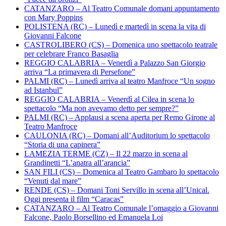
CATANZARO – Al Teatro Comunale domani appuntamento
con Mary Poppins
POLISTENA (RC) – Lunedì e martedì in scena la vita di
Giovanni Falcone
CASTROLIBERO (CS) – Domenica uno spettacolo teatrale
per celebrare Franco Basaglia
REGGIO CALABRIA – Venerdì a Palazzo San Giorgio
arriva “La primavera di Persefone”
PALMI (RC) – Lunedì arriva al teatro Manfroce “Un sogno
ad Istanbul”
REGGIO CALABRIA – Venerdì al Cilea in scena lo
spettacolo “Ma non avevamo detto per sempre?”
PALMI (RC) – Applausi a scena aperta per Remo Girone al
Teatro Manfroce
CAULONIA (RC) – Domani all’Auditorium lo spettacolo
“Storia di una capinera”
LAMEZIA TERME (CZ) – Il 22 marzo in scena al
Grandinetti “L’anatra all’arancia”
SAN FILI (CS) – Domenica al Teatro Gambaro lo spettacolo
“Venuti dal mare”
RENDE (CS) – Domani Toni Servillo in scena all’Unical.
Oggi presenta il film “Caracas”
CATANZARO – Al Teatro Comunale l’omaggio a Giovanni
Falcone, Paolo Borsellino ed Emanuela Loi