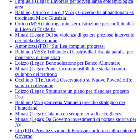
Furgiuele (Lega): Lavorare per sorveglianza epidemiologica
area
Baldino, Orrico e Tucci (M5S): Governo ha abbandonato ex
tirocinanti Mic e Giustizia
Orrico (M5S) interroga ministero Istruzione per conflittualità
al Liceo di Filadelfia
Minasi (Lega): Ddl su violenza di genere prezioso intervento
per tutela delle donne
Antoniozzi (FDI): Sui Lea compiuti progressi
Baldino (M5S): Tribunale di Castrovillari rischia paralisi per
mancanza di magistrati
Loizzo (Lega): Bene soluzione per Banco Alimentare
Minasi (Lega): Ponte, incomprensibili due sindaci contro
sviluppo del territorio
Occhiuto (FI): Attività Osservatorio su Nuove Povertà offre
spunti di riflessione
Loizzo (Lega): Strutturare un piano per rilanciare progetto
Dsa
Baldino (M5S): Soveria Mannelli presidio strategico per
l’hinterland
Minasi (Lega): Calabria da sempre terra di accoglienza
Minasi (Lega): Da Governo investimenti di portata storica per
AV
Irto (PD): Privatizzazione di Ferrovie conferma fallimento del
Governo