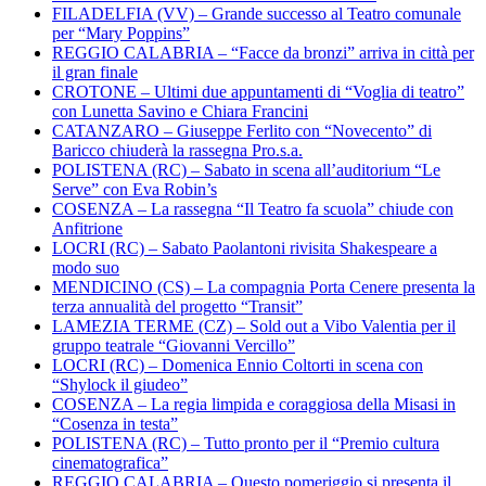
FILADELFIA (VV) – Grande successo al Teatro comunale
per “Mary Poppins”
REGGIO CALABRIA – “Facce da bronzi” arriva in città per
il gran finale
CROTONE – Ultimi due appuntamenti di “Voglia di teatro”
con Lunetta Savino e Chiara Francini
CATANZARO – Giuseppe Ferlito con “Novecento” di
Baricco chiuderà la rassegna Pro.s.a.
POLISTENA (RC) – Sabato in scena all’auditorium “Le
Serve” con Eva Robin’s
COSENZA – La rassegna “Il Teatro fa scuola” chiude con
Anfitrione
LOCRI (RC) – Sabato Paolantoni rivisita Shakespeare a
modo suo
MENDICINO (CS) – La compagnia Porta Cenere presenta la
terza annualità del progetto “Transit”
LAMEZIA TERME (CZ) – Sold out a Vibo Valentia per il
gruppo teatrale “Giovanni Vercillo”
LOCRI (RC) – Domenica Ennio Coltorti in scena con
“Shylock il giudeo”
COSENZA – La regia limpida e coraggiosa della Misasi in
“Cosenza in testa”
POLISTENA (RC) – Tutto pronto per il “Premio cultura
cinematografica”
REGGIO CALABRIA – Questo pomeriggio si presenta il