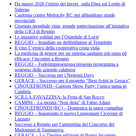
Da marzo 2026 l’inizio dei lavori sulla Diga sul Lordo di
Siderno
Caulonia contro Metrocity RC per abbandono strade
provinciali
Giornata mondiale vista, grande partecipazione all’iniziativa
della UICI di Reggio
Le iniziative solidali per l’Ospedale di Locri
REGGIO – Installato un defibrillatore al Tempietto
Il vino L’eroico della cooperativa costa viola
La medicina di genere per un sistema sanitario più equo ed
efficace: l’incontro a Reggio
REGGIO – Federimpreseuropa presenta programma a
sostegno delle aziende calabresi
REGGIO – Successo per i Negroni Days
GERACE – Successo per il progetto “Best Artist in Gerace”
CINQUEFRONDI– Cartoon Show Party: l’unica tappa in
Calabria
SCILLA-FAVAZZINA: la Festa di San Rocco
CAMINI – La mostra “Non dista” di Fabio Adani
CINQUEFRONDI (RC) – Domenica la sagra contadina
REGGIO – Inaugurato il nuovo Lungomare Cicerone di
Lazzaro
Successo a Reggio per l’anteprima del Concorso dei
Madonnari di Taurianova.
GERACE – La 25esima edizione di Borgo Incantato