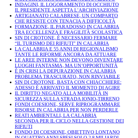
INDAGINI, IL LOGORAMENTO DI OCCHIUTO
IL PRESIDENTE ASPETTA L’ARCHIVIAZIONE
ARTIGIANATO CALABRESE, UN COMPARTO
CHE RESISTE CON TENACIA A DIFFICOLTÀ
FORMAZIONE, IL PARADOSSO IN CALABRIA
TRA ECCELLENZA E FRAGILITÀ SCOLASTICA
SIN DI CROTONE, È NECESSARIO FERMARE
“IL TURISMO DEI RIFIUTI” IN CALABRIA
LA CALABRIA E 55 ANNI DI REGIONALISMO
TANTE LE RIFORME ANCORA DA ATTUARE
LE AREE INTERNE NON DEVONO DIVENTARE
LUOGHI FANTASMA, MA UN’OPPORTUNITÀ
È IN CRISI LA DEPURAZIONE IN CALABRIA
PROBLEMA TRASCURATO, NON RINVIABILE
SIN DI CROTONE, BASTA CON CHIACCHIERE:
ADESSO È ARRIVATO IL MOMENTO DI AGIRE
IL DIRITTO NEGATO ALLA MOBILITÀ IN
SICUREZZA SULLA STRADA IONIO-TIRRENO
FONDI COESIONE, SERVE RIPROGRAMMARE
RISORSE IN CALABRIA PER NON PERDERLE
REATI AMBIENTALI, LA CALABRIA
SECONDA PER IL CICLO NELLA GESTIONE DEI
RIFIUTI
FONDO DI COESIONE, OBIETTIVO LONTANO
IN QUATTRO ANNI SPESI SOLO 2,8 MILIARDI