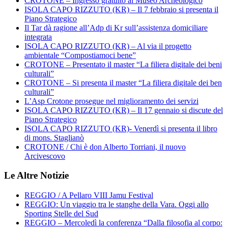
CROTONE – Ingresso gratuito al Museo Archeologico
ISOLA CAPO RIZZUTO (KR) – Il 7 febbraio si presenta il
Piano Strategico
Il Tar dà ragione all’Adp di Kr sull’assistenza domiciliare
integrata
ISOLA CAPO RIZZUTO (KR) – Al via il progetto
ambientale “Compostiamoci bene”
CROTONE – Presentato il master “La filiera digitale dei beni
culturali”
CROTONE – Si presenta il master “La filiera digitale dei ben
culturali”
L’Asp Crotone prosegue nel miglioramento dei servizi
ISOLA CAPO RIZZUTO (KR) – Il 17 gennaio si discute del
Piano Strategico
ISOLA CAPO RIZZUTO (KR)- Venerdì si presenta il libro
di mons. Staglianò
CROTONE / Chi è don Alberto Torriani, il nuovo
Arcivescovo
Le Altre Notizie
REGGIO / A Pellaro VIII Jamu Festival
REGGIO: Un viaggio tra le stanghe della Vara. Oggi allo
Sporting Stelle del Sud
REGGIO – Mercoledì la conferenza “Dalla filosofia al corpo: