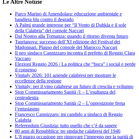
Le Altre Notizie
Parco Marino di Amendolara: educazione ambientale e
bandiera blu contro il degrado
A Palmi grande interesse per “Il Vento di Dahkla e il sole
della Calabria” del console Naccari
Dal Nostos alla Tornanza: quando il ritorno diventa futuro
Taurianova: successo dell’XI edizione del Festival dei
Madonnari. Plauso del console del Marocco Naccari
Il neo sindaco Cannizzaro incontra il prefetto di Reggio Clara
Vaccaro
Elezioni Reggio 2026 / La politica che “buca” i social e perde
il consenso
Vinitaly 2026: 101 aziende calabresi per mostrare le
eccellenze della regione
Vinitaly: per il vino calabrese un futuro di crescita e sviluppo
Stop Commissariamento Sanità /1 – L’esultanza del
centrodestra
Stop Commissariamento Sanità /2 – L’opposizione frena
l’entusiasmo
Francesco Cannizzaro: mi candido a sindaco di Reggio
Calabria
Referendum Giustizia: tutto quello che c’è da sapere
80 anni di Repubblica: tre sindache calabresi del 1946
L’8 marzo occasione per rinnovare l’impegno per la parità di