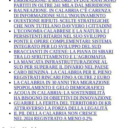
EMIGRAZIONE, È RECORD: IN DUE ANNI SONO
PARTITI IN OLTRE 241 MILA DAL MERIDIONE
BALNEAZIONE, IN CALABRIA C’È CARENZA
DI INFORMAZIONE SULL’INQUINAMENTO
QUESTIONE RIFIUTI, SCELTE STRATEGICHE
CHE NON TUTELANO DAVVERO I CITTADINI
L’ECONOMIA CALABRESE E LA NATURA E I
PERSISTENTI RITARDI NEL SUO SVILUPPO
PONTE E OPERE COMPLEMENTARI: SISTEMA
INTEGRATO PER LO SVILUPPO DEL SUD
BRACCIANTI IN CATENE: LA PIANA DI SIBARI
TRA LO SFRUTTAMENTO E L’AGROMAFIA
LA MANCATA INFRASTRUTTURAZIONE AL
SUD PER SUPERARE IL DIVARIO NEL PAESE
CARO BENZINA, LA CALABRIA PER IL PIENO
REGISTRATI RINCARI FINO A OLTRE 2 EURO
LA CALABRIA IN 30 ANNI TRA MIGRAZIONE
SPOPOLAMENTO E GELO DEMOGRAFICO
ACQUA IN CALABRIA: LA SOSTENIBILITÀ
HA BISOGNO DI OBIETTIVI DI INNOVAZIONE
GUARIRE LA FERITA DEL TERRITORIO DI KR
ATTRAVERSO LA FORZA DELLA LEGALITÀ
IL PIL DELLA CALABRIA NON CRESCE
NEL 2024 REGISTRATO A MENO 0,2%