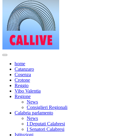
home
Catanzaro
Cosenza
Crotone
Reggio
Vibo Valentia
Regione
News
Consiglieri Regionali
Calabria parlamento
News
I Deputati Calabresi
I Senatori Calabresi
Istituzioni