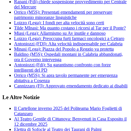
Rapani (Fdi) chiede sospensione provvedimento per Centrale
del Mercure
Orrico (M5S): Presentati emendamenti per preservare
patrimonio minoranze linguistiche
Loizzo (Lega): I fondi per alta velocità sono certi
Tilde MInasi: Ma quanto costano i ricorsi al Tar per il Ponte?
Miasi (Lega): Allarmismo su Av inutile e dannoso
Loizzo (Lega): Preoccupa furti farmaci oncologici a Cetraro
Antoniozzi (FDI): Alta velocità indispensabile per Calabria
Minasi (Lega): Piazza del Popolo a Reggio va protetta
Baldino (M5S): Ospedali montani in Calabria abbandonati,
ora il Governo intervenga
Antoniozzi (Fdi): Su garantismo confronto con forze
intelligenti del PD
Orrico (M5S): Si apra tavolo permanente per emergenza
abitativa a Cosenza
Cannizzaro (FI): Approvato emendamento dedicato ai disabili
Le Altre Notizie
Il Cartellone inverno 2025 del Politeama Mario Foglietti di
Catanzaro
Al Teatro Gentile di Cittanova: Benvenuti in Casa Esposito il
12 dicembre 2025
Elettra di Sofocle al Teatro dei Taurani di Palmi