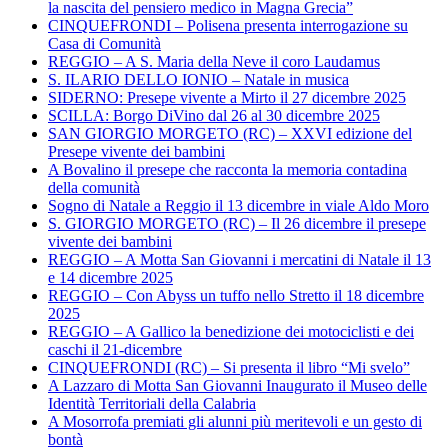
la nascita del pensiero medico in Magna Grecia”
CINQUEFRONDI – Polisena presenta interrogazione su
Casa di Comunità
REGGIO – A S. Maria della Neve il coro Laudamus
S. ILARIO DELLO IONIO – Natale in musica
SIDERNO: Presepe vivente a Mirto il 27 dicembre 2025
SCILLA: Borgo DiVino dal 26 al 30 dicembre 2025
SAN GIORGIO MORGETO (RC) – XXVI edizione del
Presepe vivente dei bambini
A Bovalino il presepe che racconta la memoria contadina
della comunità
Sogno di Natale a Reggio il 13 dicembre in viale Aldo Moro
S. GIORGIO MORGETO (RC) – Il 26 dicembre il presepe
vivente dei bambini
REGGIO – A Motta San Giovanni i mercatini di Natale il 13
e 14 dicembre 2025
REGGIO – Con Abyss un tuffo nello Stretto il 18 dicembre
2025
REGGIO – A Gallico la benedizione dei motociclisti e dei
caschi il 21-dicembre
CINQUEFRONDI (RC) – Si presenta il libro “Mi svelo”
A Lazzaro di Motta San Giovanni Inaugurato il Museo delle
Identità Territoriali della Calabria
A Mosorrofa premiati gli alunni più meritevoli e un gesto di
bontà