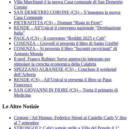
Villa Marchianò è la nuova Casa comunale di San Demetrio
Corone
SAN DEMETRIO CORONE (CS) – S’inaugura la nuova
Casa Comunale
PIETRAFITTA (CS) – Domani “Ruga in Fiore”
RENDE – All’Unical il convegno nazionale “Destinazione
Italia”
PAOLA (CS) – Il convegno “Redditi 2025 e Cpb”
COSENZA – Giovedì si presenta il libro di Santo Gioffrè
COSENZA – Si presenta il libro “Incontri ravvicinati” di
Antonio Monda
Il prof. Franco Rubino: Serve approccio integrato per
stimolare la crescita economica della Calabria
SPEZZANO ALBANESE (CS) – Concluso il weekend
dell’Arberia
RENDE (CS) – All’Unical si presenta il libro su Papa
Francesco
SAN GIOVANNI IN FIORE (CS) – Torna il primario di
Medicina
Le Altre Notizie
Crotone / Ad Humus- Federico Sironi al Castello Carlo V fino
al 7 settembre
STRONGOLI: Calici sottole stelle a Villa del Popolo il 1°