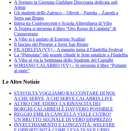
A Soriano la Giornata Giubilare Diocesana dedicata agli
Artisti
Gli studenti dello Zaleuco – Oliveti – Panetta – Zanotti a
Serra san Bruno
Intesa tra Confesercenti e Scuola Alberghiera di Vibo
A Tropea si presenta il libro “Oro Rosso di Calabria” di
Cinquegrana
A Vibo si è parlato di Eugenio Scalfari
Il fascino del Presepe a Serra San Bruno
FILADELFIA (VV) – A maggio torna il Filadelfia Festival
La “Pignolata” più grande chiude le feste natalizie a Filadelfia
A Vibo al via la Settimana dello Studente del Capialbi
SORIANO CALABRO (VV) – Si presenta il libro “Portami
al mare”
Le Altre Notizie
STAVOLTA VOGLIAMO RACCONTARE DI NOI:
A CHE SERVE, A CHI SERVE CALABRIA.LIVE
ALTRO CHE ADDIO: LA RINASCITA DEI
BORGHI CALABRESI È DAVVERO POSSIBILE
REGGIO EMILIA CANCELLA VIALE CUTRO?
UN BRUTTO SEGNALE DI VERO DISPREZZO
INVECCHIAMENTO E LONGEVITÀ: WELFARE
E OPPORTUNITÀ COME LEVA DI SVILUPPO