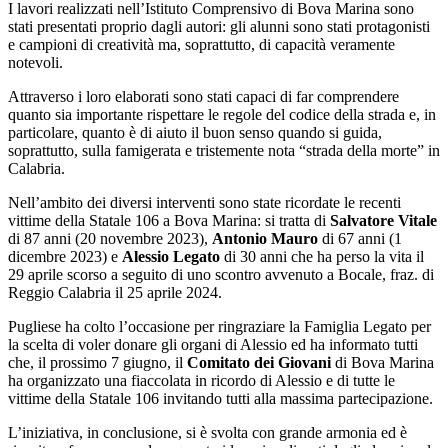
I lavori realizzati nell’Istituto Comprensivo di Bova Marina sono
stati presentati proprio dagli autori: gli alunni sono stati protagonisti
e campioni di creatività ma, soprattutto, di capacità veramente
notevoli.
Attraverso i loro elaborati sono stati capaci di far comprendere
quanto sia importante rispettare le regole del codice della strada e, in
particolare, quanto è di aiuto il buon senso quando si guida,
soprattutto, sulla famigerata e tristemente nota “strada della morte” in
Calabria.
Nell’ambito dei diversi interventi sono state ricordate le recenti
vittime della Statale 106 a Bova Marina: si tratta di
Salvatore Vitale
di 87 anni (20 novembre 2023),
Antonio Mauro
di 67 anni (1
dicembre 2023) e
Alessio Legato
di 30 anni che ha perso la vita il
29 aprile scorso a seguito di uno scontro avvenuto a Bocale, fraz. di
Reggio Calabria il 25 aprile 2024.
Pugliese ha colto l’occasione per ringraziare la Famiglia Legato per
la scelta di voler donare gli organi di Alessio ed ha informato tutti
che, il prossimo 7 giugno, il
Comitato dei Giovani
di Bova Marina
ha organizzato una fiaccolata in ricordo di Alessio e di tutte le
vittime della Statale 106 invitando tutti alla massima partecipazione.
L’iniziativa, in conclusione, si è svolta con grande armonia ed è