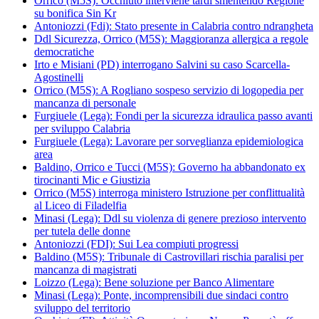
Orrico (M5S): Occhiuto interviene tardi smentendo Regione
su bonifica Sin Kr
Antoniozzi (Fdi): Stato presente in Calabria contro ndrangheta
Ddl Sicurezza, Orrico (M5S): Maggioranza allergica a regole
democratiche
Irto e Misiani (PD) interrogano Salvini su caso Scarcella-
Agostinelli
Orrico (M5S): A Rogliano sospeso servizio di logopedia per
mancanza di personale
Furgiuele (Lega): Fondi per la sicurezza idraulica passo avanti
per sviluppo Calabria
Furgiuele (Lega): Lavorare per sorveglianza epidemiologica
area
Baldino, Orrico e Tucci (M5S): Governo ha abbandonato ex
tirocinanti Mic e Giustizia
Orrico (M5S) interroga ministero Istruzione per conflittualità
al Liceo di Filadelfia
Minasi (Lega): Ddl su violenza di genere prezioso intervento
per tutela delle donne
Antoniozzi (FDI): Sui Lea compiuti progressi
Baldino (M5S): Tribunale di Castrovillari rischia paralisi per
mancanza di magistrati
Loizzo (Lega): Bene soluzione per Banco Alimentare
Minasi (Lega): Ponte, incomprensibili due sindaci contro
sviluppo del territorio