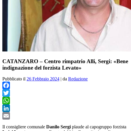
CATANZARO – Centro rimpatrio Alli, Sergi: «Bene
indignazione del forzista Levato»
Pubblicato il
26 Febbraio 2024
|
da
Redazione
Facebook
Twitter
WhatsApp
LinkedIn
Email
Il consigliere comunale
Danilo Sergi
plaude al capogruppo forzista