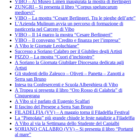
VIBO – Al Museo Lìmen inaugurata la mostra di Berlingeri
ZUNGRI – Si presenta il libro “Corpus speluncarum
medioevi”
VIBO – La mostra “Cesare Berlingeri. Tra le pieghe dell’arte”
L’Azienda Mulinum avvia un percorso di formazione di
pasticceria nel Carcere di Vibo
VIBO – Il 14 marzo la mostra “Cesare Berlingeri”
VIBO – Il convegno “Credito e finanza per l’impresa”
A Vibo le Giornate Leoluchiane”
Successo a Soriano Calabro per il Giubileo degli Artisti
PIZZO – La mostra “Cuori d’inchiostro”
A Soriano la Giornata Giubilare Diocesana dedicata agli
Artisti
Gli studenti dello Zaleuco – Oliveti – Panetta – Zanotti a
Serra san Bruno
Intesa tra Confesercenti e Scuola Alberghiera di Vibo
A Tropea si presenta il libro “Oro Rosso di Calabria” di
Cinquegrana
A Vibo si è parlato di Eugenio Scalfari
Il fascino del Presepe a Serra San Bruno
FILADELFIA (VV) – A maggio torna il Filadelfia Festival
La “Pignolata” più grande chiude le feste natalizie a Filadelfia
A Vibo al via la Settimana dello Studente del Capialbi
SORIANO CALABRO (VV) – Si presenta il libro “Portami
al mare”