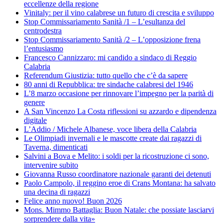
eccellenze della regione
Vinitaly: per il vino calabrese un futuro di crescita e sviluppo
Stop Commissariamento Sanità /1 – L’esultanza del
centrodestra
Stop Commissariamento Sanità /2 – L’opposizione frena
l’entusiasmo
Francesco Cannizzaro: mi candido a sindaco di Reggio
Calabria
Referendum Giustizia: tutto quello che c’è da sapere
80 anni di Repubblica: tre sindache calabresi del 1946
L’8 marzo occasione per rinnovare l’impegno per la parità di
genere
A San Vincenzo La Costa riflessioni su azzardo e dipendenza
digitale
L’Addio / Michele Albanese, voce libera della Calabria
Le Olimpiadi invernali e le mascotte create dai ragazzi di
Taverna, dimenticati
Salvini a Bova e Melito: i soldi per la ricostruzione ci sono,
intervenire subito
Giovanna Russo coordinatore nazionale garanti dei detenuti
Paolo Campolo, il reggino eroe di Crans Montana: ha salvato
una decina di ragazzi
Felice anno nuovo! Buon 2026
Mons. Mimmo Battaglia: Buon Natale: che possiate lasciarvi
sorprendere dalla vita»