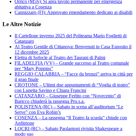
Orrico (M5S): Si apra tavolo permanente per emergenza
abitativa a Cosenza
Cannizzaro (FI): Approvato emendamento dedicato ai disabili
Le Altre Notizie
Il Cartellone inverno 2025 del Politeama Mario Foglietti di
Catanzaro
Al Teatro Gentile di Cittanova: Benvenuti in Casa Esposito il
12 dicembre 2025
Elettra di Sofocle al Teatro dei Taurani di Palmi
FILADELFIA (VV) – Grande successo al Teatro comunale
per “Mary Poppins”
REGGIO CALABRIA – “Facce da bronzi” arriva in città per
il gran finale
CROTONE – Ultimi due appuntamenti di “Voglia di teatro”
con Lunetta Savino e Chiara Francini
CATANZARO – Giuseppe Ferlito con “Novecento” di
Baricco chiuderà la rassegna Pro.s.a.
POLISTENA (RC) – Sabato in scena all’auditorium “Le
Serve” con Eva Robin’s
COSENZA – La rassegna “Il Teatro fa scuola” chiude con
Anfitrione
LOCRI (RC) – Sabato Paolantoni rivisita Shakespeare a
modo suo