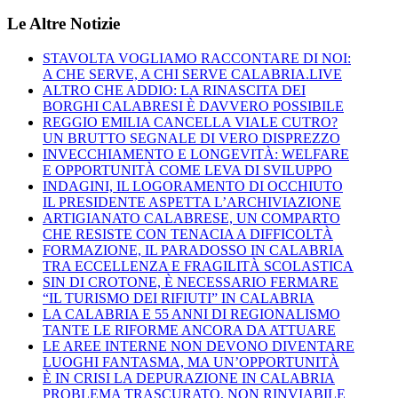
Le Altre Notizie
STAVOLTA VOGLIAMO RACCONTARE DI NOI:
A CHE SERVE, A CHI SERVE CALABRIA.LIVE
ALTRO CHE ADDIO: LA RINASCITA DEI
BORGHI CALABRESI È DAVVERO POSSIBILE
REGGIO EMILIA CANCELLA VIALE CUTRO?
UN BRUTTO SEGNALE DI VERO DISPREZZO
INVECCHIAMENTO E LONGEVITÀ: WELFARE
E OPPORTUNITÀ COME LEVA DI SVILUPPO
INDAGINI, IL LOGORAMENTO DI OCCHIUTO
IL PRESIDENTE ASPETTA L’ARCHIVIAZIONE
ARTIGIANATO CALABRESE, UN COMPARTO
CHE RESISTE CON TENACIA A DIFFICOLTÀ
FORMAZIONE, IL PARADOSSO IN CALABRIA
TRA ECCELLENZA E FRAGILITÀ SCOLASTICA
SIN DI CROTONE, È NECESSARIO FERMARE
“IL TURISMO DEI RIFIUTI” IN CALABRIA
LA CALABRIA E 55 ANNI DI REGIONALISMO
TANTE LE RIFORME ANCORA DA ATTUARE
LE AREE INTERNE NON DEVONO DIVENTARE
LUOGHI FANTASMA, MA UN’OPPORTUNITÀ
È IN CRISI LA DEPURAZIONE IN CALABRIA
PROBLEMA TRASCURATO, NON RINVIABILE