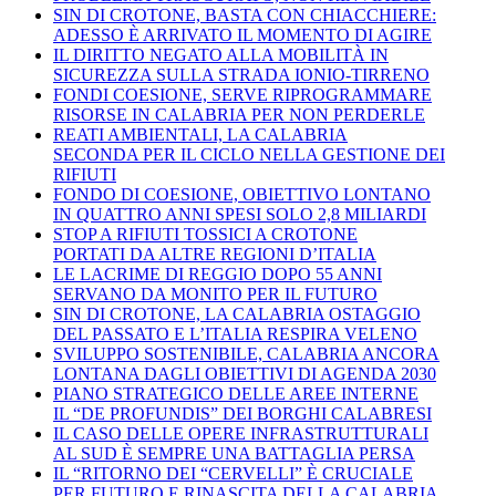
SIN DI CROTONE, BASTA CON CHIACCHIERE:
ADESSO È ARRIVATO IL MOMENTO DI AGIRE
IL DIRITTO NEGATO ALLA MOBILITÀ IN
SICUREZZA SULLA STRADA IONIO-TIRRENO
FONDI COESIONE, SERVE RIPROGRAMMARE
RISORSE IN CALABRIA PER NON PERDERLE
REATI AMBIENTALI, LA CALABRIA
SECONDA PER IL CICLO NELLA GESTIONE DEI
RIFIUTI
FONDO DI COESIONE, OBIETTIVO LONTANO
IN QUATTRO ANNI SPESI SOLO 2,8 MILIARDI
STOP A RIFIUTI TOSSICI A CROTONE
PORTATI DA ALTRE REGIONI D’ITALIA
LE LACRIME DI REGGIO DOPO 55 ANNI
SERVANO DA MONITO PER IL FUTURO
SIN DI CROTONE, LA CALABRIA OSTAGGIO
DEL PASSATO E L’ITALIA RESPIRA VELENO
SVILUPPO SOSTENIBILE, CALABRIA ANCORA
LONTANA DAGLI OBIETTIVI DI AGENDA 2030
PIANO STRATEGICO DELLE AREE INTERNE
IL “DE PROFUNDIS” DEI BORGHI CALABRESI
IL CASO DELLE OPERE INFRASTRUTTURALI
AL SUD È SEMPRE UNA BATTAGLIA PERSA
IL “RITORNO DEI “CERVELLI” È CRUCIALE
PER FUTURO E RINASCITA DELLA CALABRIA