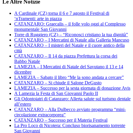
Le Altre Notizie
A Cardinale (CZ) torna il 6 e 7 agosto il Festival di
‘nTramenti: arte in piazza
CATANZARO: Graecalis – il folle volo oggi al Complesso
monumentale San Giovanni
Torre di Ruggiero (CZ) – “Riconosci cristiano la tua dignità”
CATANZARO – I Mercatini di Natale alla Galleria Mancuso
CATANZARO – I misteri del Natale e il cuore antico della
città
CATANZARO – Il 14 da piazza Prefettura la corsa dei
Babbo Natale
LAMEZIA – I Mercatini di Natale del Savutano il 13 e 14
dicembre
LAMEZIA – Sabato il libro “Me la sono andata a cercare”
CATANZARO – Si chiude il Salone DeGusto
LAMEZIA – Successo per la sesta giornata di donazione Avis
A Lamezia la Festa di San Giovanni Paolo II
Gli Odontoiatri di Catanzaro: Allerta salute sul turismo dentale
all’estero
CATANZARO – Alla Dulbecco avviato programma “mini-
circolazione extracorporea”
CATANZARO – Successo per il Materia Festival
La Pro Loco di Nicotera: Concluso biorisanamento torrente
San Giovanni