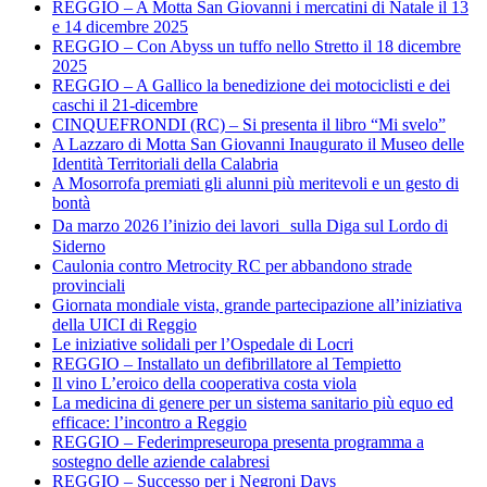
REGGIO – A Motta San Giovanni i mercatini di Natale il 13
e 14 dicembre 2025
REGGIO – Con Abyss un tuffo nello Stretto il 18 dicembre
2025
REGGIO – A Gallico la benedizione dei motociclisti e dei
caschi il 21-dicembre
CINQUEFRONDI (RC) – Si presenta il libro “Mi svelo”
A Lazzaro di Motta San Giovanni Inaugurato il Museo delle
Identità Territoriali della Calabria
A Mosorrofa premiati gli alunni più meritevoli e un gesto di
bontà
Da marzo 2026 l’inizio dei lavori sulla Diga sul Lordo di
Siderno
Caulonia contro Metrocity RC per abbandono strade
provinciali
Giornata mondiale vista, grande partecipazione all’iniziativa
della UICI di Reggio
Le iniziative solidali per l’Ospedale di Locri
REGGIO – Installato un defibrillatore al Tempietto
Il vino L’eroico della cooperativa costa viola
La medicina di genere per un sistema sanitario più equo ed
efficace: l’incontro a Reggio
REGGIO – Federimpreseuropa presenta programma a
sostegno delle aziende calabresi
REGGIO – Successo per i Negroni Days