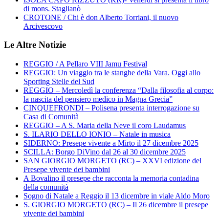
di mons. Staglianò
CROTONE / Chi è don Alberto Torriani, il nuovo
Arcivescovo
Le Altre Notizie
REGGIO / A Pellaro VIII Jamu Festival
REGGIO: Un viaggio tra le stanghe della Vara. Oggi allo
Sporting Stelle del Sud
REGGIO – Mercoledì la conferenza “Dalla filosofia al corpo:
la nascita del pensiero medico in Magna Grecia”
CINQUEFRONDI – Polisena presenta interrogazione su
Casa di Comunità
REGGIO – A S. Maria della Neve il coro Laudamus
S. ILARIO DELLO IONIO – Natale in musica
SIDERNO: Presepe vivente a Mirto il 27 dicembre 2025
SCILLA: Borgo DiVino dal 26 al 30 dicembre 2025
SAN GIORGIO MORGETO (RC) – XXVI edizione del
Presepe vivente dei bambini
A Bovalino il presepe che racconta la memoria contadina
della comunità
Sogno di Natale a Reggio il 13 dicembre in viale Aldo Moro
S. GIORGIO MORGETO (RC) – Il 26 dicembre il presepe
vivente dei bambini