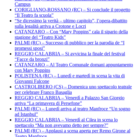
Campus
CORIGLIANO-ROSSANO (RC) – Si conclude il progetto
“Il Teatro fa scuola”
“Se dicessimo la verità – ultimo capitolo”, l’opera-dibattito
sulla legalità arriva a Crotone e Locri
CATANZARO – Con “Mary Poppins” cala il sipario della
stagione del “Teatro Kids”
PALMI (RC) – Successo di pubblico per la parodia de “I
promessi sposi”
REGGIO CALABRIA – Si avvicina la finale del festival
“Facce da bronzi”
CATANZARO – Al Teatro Comunale domani appuntamento
con Mary Poppins
POLISTENA (RC) – Lunedì e martedì in scena la vita di
Giovanni Falcone
CASTROLIBERO (CS) – Domenica uno spettacolo teatrale
per celebrare Franco Basaglia
REGGIO CALABRIA – Venerdì a Palazzo San Giorgio
arriva “La primavera di Persefone”
PALMI (RC) – Lunedì arriva al teatro Manfroce “Un sogno
ad Istanbul”
REGGIO CALABRIA – Venerdì al Cilea in scena lo
spettacolo “Ma non avevamo detto per sempre?”
PALMI (RC) – Applausi a scena aperta per Remo Girone al
Teatro Manfroce