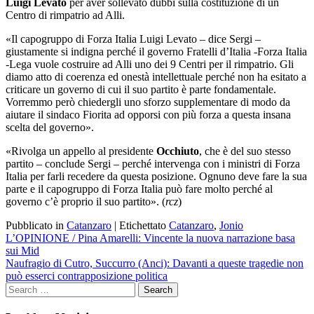
Luigi Levato
per aver sollevato dubbi sulla costituzione di un
Centro di rimpatrio ad Alli.
«Il capogruppo di Forza Italia Luigi Levato – dice Sergi –
giustamente si indigna perché il governo Fratelli d’Italia -Forza Italia
-Lega vuole costruire ad Alli uno dei 9 Centri per il rimpatrio. Gli
diamo atto di coerenza ed onestà intellettuale perché non ha esitato a
criticare un governo di cui il suo partito è parte fondamentale.
Vorremmo però chiedergli uno sforzo supplementare di modo da
aiutare il sindaco Fiorita ad opporsi con più forza a questa insana
scelta del governo».
«Rivolga un appello al presidente
Occhiuto
, che è del suo stesso
partito – conclude Sergi – perché intervenga con i ministri di Forza
Italia per farli recedere da questa posizione. Ognuno deve fare la sua
parte e il capogruppo di Forza Italia può fare molto perché al
governo c’è proprio il suo partito». (
rcz
)
Pubblicato in
Catanzaro
|
Etichettato
Catanzaro
,
Jonio
Navigazione
L’OPINIONE / Pina Amarelli: Vincente la nuova narrazione basa
sui Mid
articoli
Naufragio di Cutro, Succurro (Anci): Davanti a queste tragedie non
può esserci contrapposizione politica