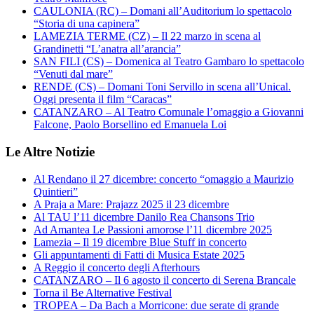
CAULONIA (RC) – Domani all’Auditorium lo spettacolo
“Storia di una capinera”
LAMEZIA TERME (CZ) – Il 22 marzo in scena al
Grandinetti “L’anatra all’arancia”
SAN FILI (CS) – Domenica al Teatro Gambaro lo spettacolo
“Venuti dal mare”
RENDE (CS) – Domani Toni Servillo in scena all’Unical.
Oggi presenta il film “Caracas”
CATANZARO – Al Teatro Comunale l’omaggio a Giovanni
Falcone, Paolo Borsellino ed Emanuela Loi
Le Altre Notizie
Al Rendano il 27 dicembre: concerto “omaggio a Maurizio
Quintieri”
A Praja a Mare: Prajazz 2025 il 23 dicembre
Al TAU l’11 dicembre Danilo Rea Chansons Trio
Ad Amantea Le Passioni amorose l’11 dicembre 2025
Lamezia – Il 19 dicembre Blue Stuff in concerto
Gli appuntamenti di Fatti di Musica Estate 2025
A Reggio il concerto degli Afterhours
CATANZARO – Il 6 agosto il concerto di Serena Brancale
Torna il Be Alternative Festival
TROPEA – Da Bach a Morricone: due serate di grande