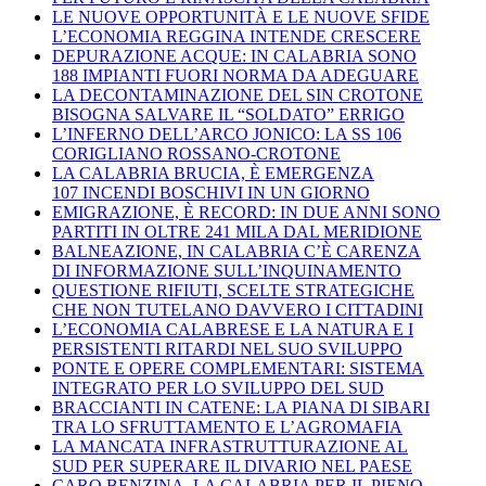
LE NUOVE OPPORTUNITÀ E LE NUOVE SFIDE
L’ECONOMIA REGGINA INTENDE CRESCERE
DEPURAZIONE ACQUE: IN CALABRIA SONO
188 IMPIANTI FUORI NORMA DA ADEGUARE
LA DECONTAMINAZIONE DEL SIN CROTONE
BISOGNA SALVARE IL “SOLDATO” ERRIGO
L’INFERNO DELL’ARCO JONICO: LA SS 106
CORIGLIANO ROSSANO-CROTONE
LA CALABRIA BRUCIA, È EMERGENZA
107 INCENDI BOSCHIVI IN UN GIORNO
EMIGRAZIONE, È RECORD: IN DUE ANNI SONO
PARTITI IN OLTRE 241 MILA DAL MERIDIONE
BALNEAZIONE, IN CALABRIA C’È CARENZA
DI INFORMAZIONE SULL’INQUINAMENTO
QUESTIONE RIFIUTI, SCELTE STRATEGICHE
CHE NON TUTELANO DAVVERO I CITTADINI
L’ECONOMIA CALABRESE E LA NATURA E I
PERSISTENTI RITARDI NEL SUO SVILUPPO
PONTE E OPERE COMPLEMENTARI: SISTEMA
INTEGRATO PER LO SVILUPPO DEL SUD
BRACCIANTI IN CATENE: LA PIANA DI SIBARI
TRA LO SFRUTTAMENTO E L’AGROMAFIA
LA MANCATA INFRASTRUTTURAZIONE AL
SUD PER SUPERARE IL DIVARIO NEL PAESE
CARO BENZINA, LA CALABRIA PER IL PIENO