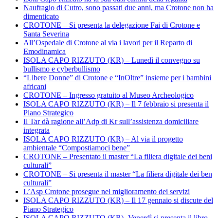
Naufragio di Cutro, sono passati due anni, ma Crotone non ha
dimenticato
CROTONE – Si presenta la delegazione Fai di Crotone e
Santa Severina
All’Ospedale di Crotone al via i lavori per il Reparto di
Emodinamica
ISOLA CAPO RIZZUTO (KR) – Lunedì il convegno su
bullismo e cyberbullismo
“Libere Donne” di Crotone e “InOltre” insieme per i bambini
africani
CROTONE – Ingresso gratuito al Museo Archeologico
ISOLA CAPO RIZZUTO (KR) – Il 7 febbraio si presenta il
Piano Strategico
Il Tar dà ragione all’Adp di Kr sull’assistenza domiciliare
integrata
ISOLA CAPO RIZZUTO (KR) – Al via il progetto
ambientale “Compostiamoci bene”
CROTONE – Presentato il master “La filiera digitale dei beni
culturali”
CROTONE – Si presenta il master “La filiera digitale dei ben
culturali”
L’Asp Crotone prosegue nel miglioramento dei servizi
ISOLA CAPO RIZZUTO (KR) – Il 17 gennaio si discute del
Piano Strategico
ISOLA CAPO RIZZUTO (KR)- Venerdì si presenta il libro