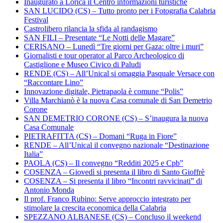
Inaugurato a Lorica il Centro informazioni turistiche
SAN LUCIDO (CS) – Tutto pronto per i Fotografia Calabria
Festival
Castrolibero rilancia la sfida al randagismo
SAN FILI – Presentate “Le Notti delle Magare”
CERISANO – Lunedì “Tre giorni per Gaza: oltre i muri”
Giornalisti e tour operator al Parco Archeologico di
Castiglione e Museo Civico di Paludi
RENDE (CS) – All’Unical si omaggia Pasquale Versace con
“Raccontare Lino”
Innovazione digitale, Pietrapaola è comune “Polis”
Villa Marchianò è la nuova Casa comunale di San Demetrio
Corone
SAN DEMETRIO CORONE (CS) – S’inaugura la nuova
Casa Comunale
PIETRAFITTA (CS) – Domani “Ruga in Fiore”
RENDE – All’Unical il convegno nazionale “Destinazione
Italia”
PAOLA (CS) – Il convegno “Redditi 2025 e Cpb”
COSENZA – Giovedì si presenta il libro di Santo Gioffrè
COSENZA – Si presenta il libro “Incontri ravvicinati” di
Antonio Monda
Il prof. Franco Rubino: Serve approccio integrato per
stimolare la crescita economica della Calabria
SPEZZANO ALBANESE (CS) – Concluso il weekend