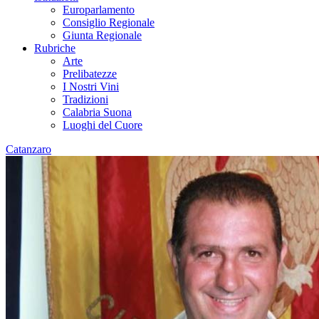
Europarlamento
Consiglio Regionale
Giunta Regionale
Rubriche
Arte
Prelibatezze
I Nostri Vini
Tradizioni
Calabria Suona
Luoghi del Cuore
Catanzaro