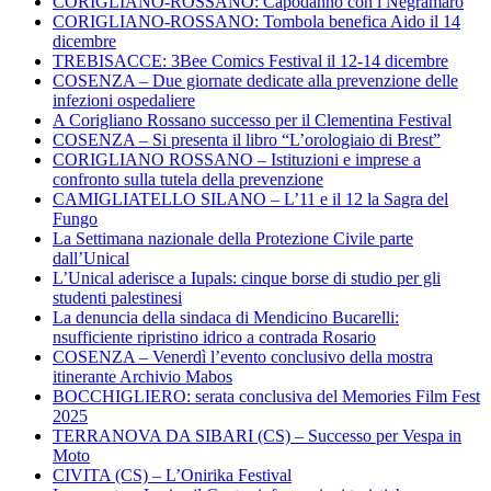
CORIGLIANO-ROSSANO: Capodanno con i Negramaro
CORIGLIANO-ROSSANO: Tombola benefica Aido il 14
dicembre
TREBISACCE: 3Bee Comics Festival il 12-14 dicembre
COSENZA – Due giornate dedicate alla prevenzione delle
infezioni ospedaliere
A Corigliano Rossano successo per il Clementina Festival
COSENZA – Si presenta il libro “L’orologiaio di Brest”
CORIGLIANO ROSSANO – Istituzioni e imprese a
confronto sulla tutela della prevenzione
CAMIGLIATELLO SILANO – L’11 e il 12 la Sagra del
Fungo
La Settimana nazionale della Protezione Civile parte
dall’Unical
L’Unical aderisce a Iupals: cinque borse di studio per gli
studenti palestinesi
La denuncia della sindaca di Mendicino Bucarelli:
nsufficiente ripristino idrico a contrada Rosario
COSENZA – Venerdì l’evento conclusivo della mostra
itinerante Archivio Mabos
BOCCHIGLIERO: serata conclusiva del Memories Film Fest
2025
TERRANOVA DA SIBARI (CS) – Successo per Vespa in
Moto
CIVITA (CS) – L’Onirika Festival