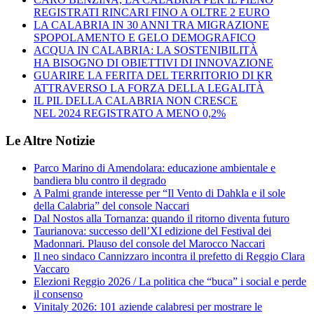
REGISTRATI RINCARI FINO A OLTRE 2 EURO
LA CALABRIA IN 30 ANNI TRA MIGRAZIONE
SPOPOLAMENTO E GELO DEMOGRAFICO
ACQUA IN CALABRIA: LA SOSTENIBILITÀ
HA BISOGNO DI OBIETTIVI DI INNOVAZIONE
GUARIRE LA FERITA DEL TERRITORIO DI KR
ATTRAVERSO LA FORZA DELLA LEGALITÀ
IL PIL DELLA CALABRIA NON CRESCE
NEL 2024 REGISTRATO A MENO 0,2%
Le Altre Notizie
Parco Marino di Amendolara: educazione ambientale e
bandiera blu contro il degrado
A Palmi grande interesse per “Il Vento di Dahkla e il sole
della Calabria” del console Naccari
Dal Nostos alla Tornanza: quando il ritorno diventa futuro
Taurianova: successo dell’XI edizione del Festival dei
Madonnari. Plauso del console del Marocco Naccari
Il neo sindaco Cannizzaro incontra il prefetto di Reggio Clara
Vaccaro
Elezioni Reggio 2026 / La politica che “buca” i social e perde
il consenso
Vinitaly 2026: 101 aziende calabresi per mostrare le