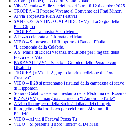
A Caria (Tropea) la Casa di Babbo Natale
Vibo Valentia – Sulle vie dei mastri birrai il 12 dicembre 2025
TROPEA – Il Presepe Vivente al Convento dei Frati Minori
Al via TropeArte Plein Air Festival
SAN COSTANTINO CALABRO (VV) – La Sagra della
Pitta Chjina
TROPEA – La mostra Visio Mentis
A Pizzo celebrata al Giornata del Mare
VIBO – Si presenta il il Rapporto di Banca d’Italia
“L’economia della Calabria.
A S. Maria di Ricadi vacanza-inclusione per i ragazzi della
Forza della Vita
PARAVATI (VV) – Sabato il Giubileo delle Persone con
Disabilità
TROPEA (VV) – Il 2 giugno la prima edizione di “Onda
Creativa”
VIBO – Il 28 si presentano i risultati della campagna di scavo
di Hipponion
Soriano Calabro celebra il restauro della Madonna del Rosario
PIZZO (VV) – Inaugurata la mostra “L’amore nell’arte”
A Vibo il congresso della Società italiana dei chirurghi
Il progetto della Pro Loco per celebrare i 243 anni di
Filadelfia
VIBO – Al via il Festival Pensa Tu
VIBO – Si presenta il libro “Inferi” di De Masi