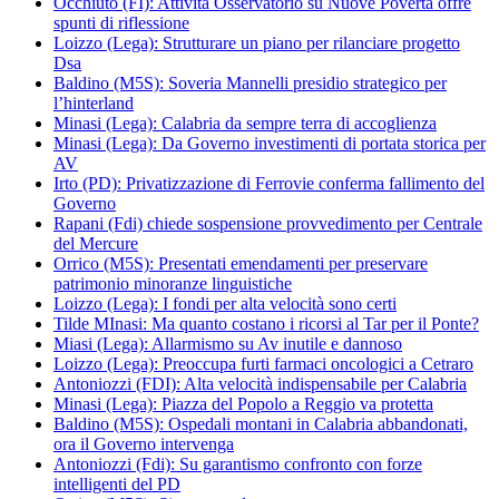
Occhiuto (FI): Attività Osservatorio su Nuove Povertà offre
spunti di riflessione
Loizzo (Lega): Strutturare un piano per rilanciare progetto
Dsa
Baldino (M5S): Soveria Mannelli presidio strategico per
l’hinterland
Minasi (Lega): Calabria da sempre terra di accoglienza
Minasi (Lega): Da Governo investimenti di portata storica per
AV
Irto (PD): Privatizzazione di Ferrovie conferma fallimento del
Governo
Rapani (Fdi) chiede sospensione provvedimento per Centrale
del Mercure
Orrico (M5S): Presentati emendamenti per preservare
patrimonio minoranze linguistiche
Loizzo (Lega): I fondi per alta velocità sono certi
Tilde MInasi: Ma quanto costano i ricorsi al Tar per il Ponte?
Miasi (Lega): Allarmismo su Av inutile e dannoso
Loizzo (Lega): Preoccupa furti farmaci oncologici a Cetraro
Antoniozzi (FDI): Alta velocità indispensabile per Calabria
Minasi (Lega): Piazza del Popolo a Reggio va protetta
Baldino (M5S): Ospedali montani in Calabria abbandonati,
ora il Governo intervenga
Antoniozzi (Fdi): Su garantismo confronto con forze
intelligenti del PD