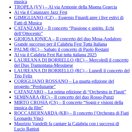
musica
TROPEA (VV) – Al via Armonie della Magna Graecia
Al via il Catanzaro Jazz Fest
GIMIGLIANO (CZ) – Eugenio Finardi apre i live estivi di
Fatti di Musica
CATANZARO – Il concerto “Passione e spirito. Echi
dell’Ottocento”
GIOIOSA IONICA – Il concerto del duo Mosa-Andaloro
Grande successo per il Calabria Fest Tutta Italiana
PALMI (RC) – Sabato il concerto di Paolo Restani
Al via il Calabria Fest Rai tutta italiana 2025
LAUREANA DI BORRELLO (RC) – Mercoledì il concerto
del Duo Tramontana-Messinese
LAUREANA DI BORRELLO (RC) – Lunedì il concerto del
Trio Felix
CORIGLIANO ROSSANO – La quarta edizione del
progetto “Perduname”
CATANZARO – La prima edizione di “Orchestra in Flauti”
SEMINARA (RC) – Il concerto del duo Rosso-Punzi
MIRTO CROSIA (CS) – Il concerto “Sogni e visioni della
musica da film”
ROCCABERNARDA (KR) – Il concerto l’Orchestra di Fiati
Leonardo Vinci
Maurizio Vandelli fa cantare la Calabria con i successi di
Lucio Battisti