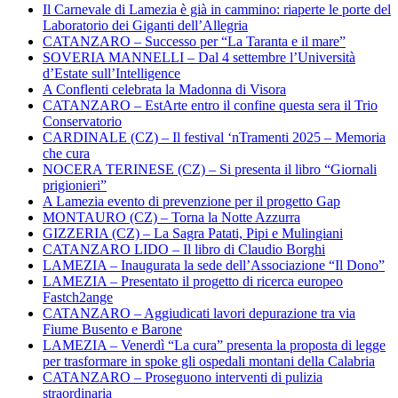
Il Carnevale di Lamezia è già in cammino: riaperte le porte del
Laboratorio dei Giganti dell’Allegria
CATANZARO – Successo per “La Taranta e il mare”
SOVERIA MANNELLI – Dal 4 settembre l’Università
d’Estate sull’Intelligence
A Conflenti celebrata la Madonna di Visora
CATANZARO – EstArte entro il confine questa sera il Trio
Conservatorio
CARDINALE (CZ) – Il festival ‘nTramenti 2025 – Memoria
che cura
NOCERA TERINESE (CZ) – Si presenta il libro “Giornali
prigionieri”
A Lamezia evento di prevenzione per il progetto Gap
MONTAURO (CZ) – Torna la Notte Azzurra
GIZZERIA (CZ) – La Sagra Patati, Pipi e Mulingiani
CATANZARO LIDO – Il libro di Claudio Borghi
LAMEZIA – Inaugurata la sede dell’Associazione “Il Dono”
LAMEZIA – Presentato il progetto di ricerca europeo
Fastch2ange
CATANZARO – Aggiudicati lavori depurazione tra via
Fiume Busento e Barone
LAMEZIA – Venerdì “La cura” presenta la proposta di legge
per trasformare in spoke gli ospedali montani della Calabria
CATANZARO – Proseguono interventi di pulizia
straordinaria