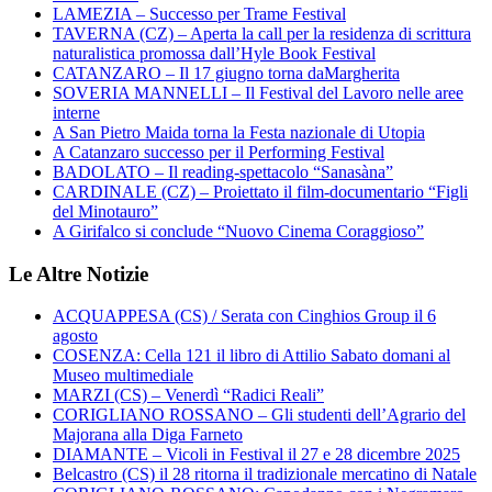
LAMEZIA – Successo per Trame Festival
TAVERNA (CZ) – Aperta la call per la residenza di scrittura
naturalistica promossa dall’Hyle Book Festival
CATANZARO – Il 17 giugno torna daMargherita
SOVERIA MANNELLI – Il Festival del Lavoro nelle aree
interne
A San Pietro Maida torna la Festa nazionale di Utopia
A Catanzaro successo per il Performing Festival
BADOLATO – Il reading-spettacolo “Sanasàna”
CARDINALE (CZ) – Proiettato il film-documentario “Figli
del Minotauro”
A Girifalco si conclude “Nuovo Cinema Coraggioso”
Le Altre Notizie
ACQUAPPESA (CS) / Serata con Cinghios Group il 6
agosto
COSENZA: Cella 121 il libro di Attilio Sabato domani al
Museo multimediale
MARZI (CS) – Venerdì “Radici Reali”
CORIGLIANO ROSSANO – Gli studenti dell’Agrario del
Majorana alla Diga Farneto
DIAMANTE – Vicoli in Festival il 27 e 28 dicembre 2025
Belcastro (CS) il 28 ritorna il tradizionale mercatino di Natale