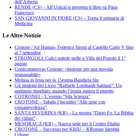
dell’Arberia
RENDE (CS) – All’Unical si presenta il libro su Papa
Francesco
SAN GIOVANNI IN FIORE (CS) – Torna il primario di
Medicina
Le Altre Notizie
Crotone / Ad Humus- Federico Sironi al Castello Carlo V fino
al 7 settembre
STRONGOLI: Calici sottole stelle a Villa del Popolo il 1°
agosto
Confcommercio Crotone: «Insieme per una movida
responsabile»
Melissa in festa per la 15esima Bandiera blu
Gli studenti del Liceo “Raffaele Lombardi Satriani”: Un
applauso sbagliato: quando l’ironia supera il rispetto
COTRONEI – L’evento “Sila Scienza”
CROTONE – Sabato l’incontro “Alle urne con
consapevolezza”
SANTA SEVERINA (KR) – La mostra “Dario Fo. La Bibbia
dei villani”
MESORACA (KR) – Nuova sede per il Centro Dialisi
CROTONE – Successo per KRIU – KRotone Identità
Urbane