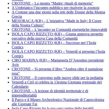
CROTONE – La mostra “Madre: rituali di memoria”
A Umbriatico l’incontro pubblico per risolvere la zoonosi
A Crotone una due giorni sulla rete delle Donne della Magna
Grecia
MESORACA (KR) – L’iniziativa “Made in Italy: Il Cuore
della Nostra Cultura”
CROTONE – L’incontro su Comunità energetiche rinnovabili
ISOLA CAPO RIZZUTO (KR) – Giunta approva progetto
esecutivo della nuova Casa della Comunità
ISOLA CAPO RIZZUTO (KR) – Successo per l’Isola
Comics
ISOLA CAPO RIZZUTO (KR) – Venerdì si presenta l’Isola
Comics
CIRÒ MARINA (KR) – Mariangela D’Agostino presidente
Avis
CROTONE – Si presenta il libro “Andrea oltre il pantalone
rosa”
CROTONE – Il convegno sulle nuove sfide per la pediatria
Venerdì a Cirò si celebra la 13esima Giornata regionale del
Calendario
CROTONE – A lezione di identità territoriale e di
imprenditorialità
Il Parco e il Museo Archeologico Nazionale di Capocolonna
alle Giornate Fai
Isola Capo Rizzuto ha la sua oasi canina della legalità