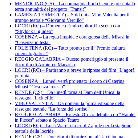
MENDICINO (CS) – La compagnia Porta Cenere presenta la
terza annualità del progetto “Transit”
LAMEZIA TERME (CZ) – Sold out a Vibo Valentia per il
gruppo teatrale “Giovanni Vercillo”
LOCRI (RC) – Domenica Ennio Coltorti in scena con
“Shylock il giudeo”
COSENZA – La regia limpida e coraggiosa della Misasi in
“Cosenza in testa”
POLISTENA (RC) – Tutto pronto per il “Premio cultura
cinematografica”
REGGIO CALABRIA – Questo pomeriggio si presenta il
docufilm di Armino e Marzolla
LOCRI (RC) – Partiranno a breve le riprese del film “L’agorà
perduta”
COSENZA – Lunedì verrà proiettato il corto di Caterina
Minasi “Cosenza in testa”
RENDE (CS) – Da lunedì torna al Dam dell’Unical la
rassegna “Il cinefilo”
VIBO VALENTIA – Da domani la prima edizione della
rassegna teatrale “La forza del sorriso”
REGGIO CALABRIA – Ernesto Orrico debutta con “Hamlet
in Pieces” sabato a Spazio Teatro
LOCRI (RC) – Luca Ward a Locri il 7 aprile per la stagione
teatrale della locride
RENDE (CS) – Due giorni di proiezioni al Tau Cinema