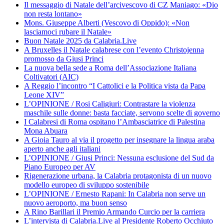
Il messaggio di Natale dell’arcivescovo di CZ Maniago: «Dio
non resta lontano»
Mons. Giuseppe Alberti (Vescovo di Oppido): «Non
lasciamoci rubare il Natale»
Buon Natale 2025 da Calabria.Live
A Bruxelles il Natale calabrese con l’evento Christojenna
promosso da Giusi Princi
La nuova bella sede a Roma dell’Associazione Italiana
Coltivatori (AIC)
A Reggio l’incontro “I Cattolici e la Politica vista da Papa
Leone XIV”
L’OPINIONE / Rosi Caligiuri: Contrastare la violenza
maschile sulle donne: basta facciate, servono scelte di governo
I Calabresi di Roma ospitano l’Ambasciatrice di Palestina
Mona Abuara
A Gioia Tauro al via il progetto per insegnare la lingua araba
aperto anche agli italiani
L’OPINIONE / Giusi Princi: Nessuna esclusione del Sud da
Piano Europeo per AV
Rigenerazione urbana, la Calabria protagonista di un nuovo
modello europeo di sviluppo sostenibile
L’OPINIONE / Ernesto Rapani: In Calabria non serve un
nuovo aeroporto, ma buon senso
A Rino Barillari il Premio Armando Curcio per la carriera
L’intervista di Calabria.Live al Presidente Roberto Occhiuto