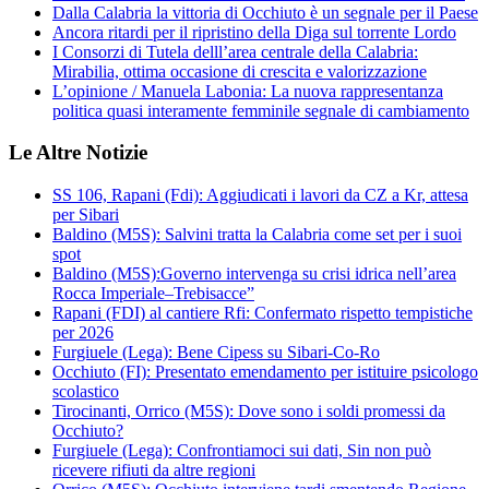
Dalla Calabria la vittoria di Occhiuto è un segnale per il Paese
Ancora ritardi per il ripristino della Diga sul torrente Lordo
I Consorzi di Tutela delll’area centrale della Calabria:
Mirabilia, ottima occasione di crescita e valorizzazione
L’opinione / Manuela Labonia: La nuova rappresentanza
politica quasi interamente femminile segnale di cambiamento
Le Altre Notizie
SS 106, Rapani (Fdi): Aggiudicati i lavori da CZ a Kr, attesa
per Sibari
Baldino (M5S): Salvini tratta la Calabria come set per i suoi
spot
Baldino (M5S):Governo intervenga su crisi idrica nell’area
Rocca Imperiale–Trebisacce”
Rapani (FDI) al cantiere Rfi: Confermato rispetto tempistiche
per 2026
Furgiuele (Lega): Bene Cipess su Sibari-Co-Ro
Occhiuto (FI): Presentato emendamento per istituire psicologo
scolastico
Tirocinanti, Orrico (M5S): Dove sono i soldi promessi da
Occhiuto?
Furgiuele (Lega): Confrontiamoci sui dati, Sin non può
ricevere rifiuti da altre regioni