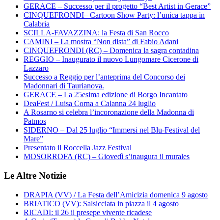
GERACE – Successo per il progetto “Best Artist in Gerace”
CINQUEFRONDI– Cartoon Show Party: l’unica tappa in
Calabria
SCILLA-FAVAZZINA: la Festa di San Rocco
CAMINI – La mostra “Non dista” di Fabio Adani
CINQUEFRONDI (RC) – Domenica la sagra contadina
REGGIO – Inaugurato il nuovo Lungomare Cicerone di
Lazzaro
Successo a Reggio per l’anteprima del Concorso dei
Madonnari di Taurianova.
GERACE – La 25esima edizione di Borgo Incantato
DeaFest / Luisa Corna a Calanna 24 luglio
A Rosarno si celebra l’incoronazione della Madonna di
Patmos
SIDERNO – Dal 25 luglio “Immersi nel Blu-Festival del
Mare”
Presentato il Roccella Jazz Festival
MOSORROFA (RC) – Giovedì s’inaugura il murales
Le Altre Notizie
DRAPIA (VV) / La Festa dell’Amicizia domenica 9 agosto
BRIATICO (VV): Salsicciata in piazza il 4 agosto
RICADI: il 26 il presepe vivente ricadese