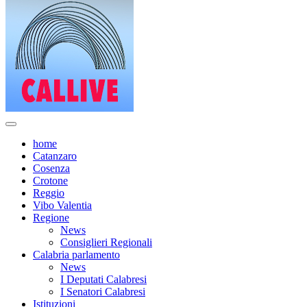
home
Catanzaro
Cosenza
Crotone
Reggio
Vibo Valentia
Regione
News
Consiglieri Regionali
Calabria parlamento
News
I Deputati Calabresi
I Senatori Calabresi
Istituzioni