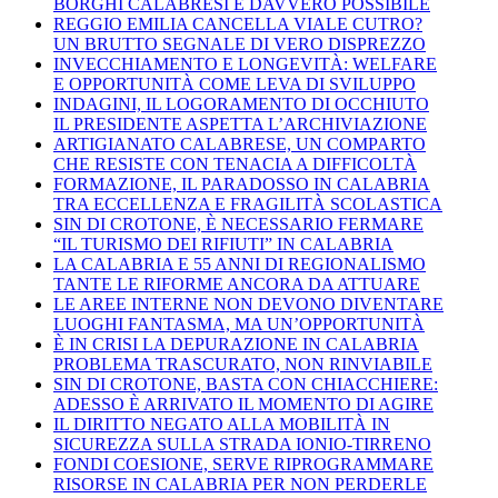
BORGHI CALABRESI È DAVVERO POSSIBILE
REGGIO EMILIA CANCELLA VIALE CUTRO?
UN BRUTTO SEGNALE DI VERO DISPREZZO
INVECCHIAMENTO E LONGEVITÀ: WELFARE
E OPPORTUNITÀ COME LEVA DI SVILUPPO
INDAGINI, IL LOGORAMENTO DI OCCHIUTO
IL PRESIDENTE ASPETTA L’ARCHIVIAZIONE
ARTIGIANATO CALABRESE, UN COMPARTO
CHE RESISTE CON TENACIA A DIFFICOLTÀ
FORMAZIONE, IL PARADOSSO IN CALABRIA
TRA ECCELLENZA E FRAGILITÀ SCOLASTICA
SIN DI CROTONE, È NECESSARIO FERMARE
“IL TURISMO DEI RIFIUTI” IN CALABRIA
LA CALABRIA E 55 ANNI DI REGIONALISMO
TANTE LE RIFORME ANCORA DA ATTUARE
LE AREE INTERNE NON DEVONO DIVENTARE
LUOGHI FANTASMA, MA UN’OPPORTUNITÀ
È IN CRISI LA DEPURAZIONE IN CALABRIA
PROBLEMA TRASCURATO, NON RINVIABILE
SIN DI CROTONE, BASTA CON CHIACCHIERE:
ADESSO È ARRIVATO IL MOMENTO DI AGIRE
IL DIRITTO NEGATO ALLA MOBILITÀ IN
SICUREZZA SULLA STRADA IONIO-TIRRENO
FONDI COESIONE, SERVE RIPROGRAMMARE
RISORSE IN CALABRIA PER NON PERDERLE