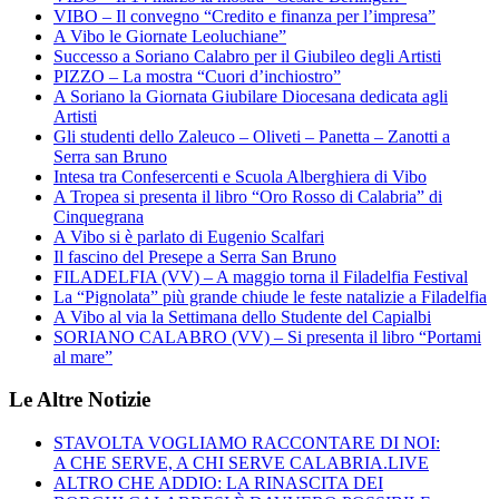
VIBO – Il convegno “Credito e finanza per l’impresa”
A Vibo le Giornate Leoluchiane”
Successo a Soriano Calabro per il Giubileo degli Artisti
PIZZO – La mostra “Cuori d’inchiostro”
A Soriano la Giornata Giubilare Diocesana dedicata agli
Artisti
Gli studenti dello Zaleuco – Oliveti – Panetta – Zanotti a
Serra san Bruno
Intesa tra Confesercenti e Scuola Alberghiera di Vibo
A Tropea si presenta il libro “Oro Rosso di Calabria” di
Cinquegrana
A Vibo si è parlato di Eugenio Scalfari
Il fascino del Presepe a Serra San Bruno
FILADELFIA (VV) – A maggio torna il Filadelfia Festival
La “Pignolata” più grande chiude le feste natalizie a Filadelfia
A Vibo al via la Settimana dello Studente del Capialbi
SORIANO CALABRO (VV) – Si presenta il libro “Portami
al mare”
Le Altre Notizie
STAVOLTA VOGLIAMO RACCONTARE DI NOI:
A CHE SERVE, A CHI SERVE CALABRIA.LIVE
ALTRO CHE ADDIO: LA RINASCITA DEI