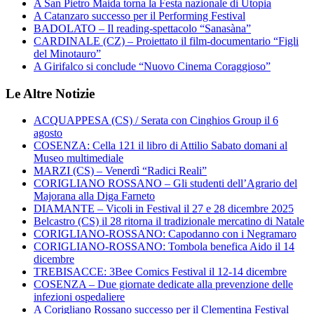
A San Pietro Maida torna la Festa nazionale di Utopia
A Catanzaro successo per il Performing Festival
BADOLATO – Il reading-spettacolo “Sanasàna”
CARDINALE (CZ) – Proiettato il film-documentario “Figli
del Minotauro”
A Girifalco si conclude “Nuovo Cinema Coraggioso”
Le Altre Notizie
ACQUAPPESA (CS) / Serata con Cinghios Group il 6
agosto
COSENZA: Cella 121 il libro di Attilio Sabato domani al
Museo multimediale
MARZI (CS) – Venerdì “Radici Reali”
CORIGLIANO ROSSANO – Gli studenti dell’Agrario del
Majorana alla Diga Farneto
DIAMANTE – Vicoli in Festival il 27 e 28 dicembre 2025
Belcastro (CS) il 28 ritorna il tradizionale mercatino di Natale
CORIGLIANO-ROSSANO: Capodanno con i Negramaro
CORIGLIANO-ROSSANO: Tombola benefica Aido il 14
dicembre
TREBISACCE: 3Bee Comics Festival il 12-14 dicembre
COSENZA – Due giornate dedicate alla prevenzione delle
infezioni ospedaliere
A Corigliano Rossano successo per il Clementina Festival