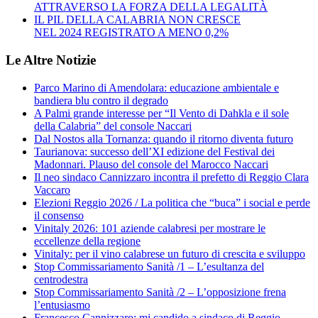
ATTRAVERSO LA FORZA DELLA LEGALITÀ
IL PIL DELLA CALABRIA NON CRESCE
NEL 2024 REGISTRATO A MENO 0,2%
Le Altre Notizie
Parco Marino di Amendolara: educazione ambientale e
bandiera blu contro il degrado
A Palmi grande interesse per “Il Vento di Dahkla e il sole
della Calabria” del console Naccari
Dal Nostos alla Tornanza: quando il ritorno diventa futuro
Taurianova: successo dell’XI edizione del Festival dei
Madonnari. Plauso del console del Marocco Naccari
Il neo sindaco Cannizzaro incontra il prefetto di Reggio Clara
Vaccaro
Elezioni Reggio 2026 / La politica che “buca” i social e perde
il consenso
Vinitaly 2026: 101 aziende calabresi per mostrare le
eccellenze della regione
Vinitaly: per il vino calabrese un futuro di crescita e sviluppo
Stop Commissariamento Sanità /1 – L’esultanza del
centrodestra
Stop Commissariamento Sanità /2 – L’opposizione frena
l’entusiasmo
Francesco Cannizzaro: mi candido a sindaco di Reggio