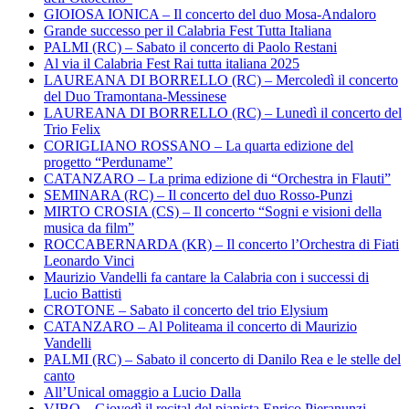
GIOIOSA IONICA – Il concerto del duo Mosa-Andaloro
Grande successo per il Calabria Fest Tutta Italiana
PALMI (RC) – Sabato il concerto di Paolo Restani
Al via il Calabria Fest Rai tutta italiana 2025
LAUREANA DI BORRELLO (RC) – Mercoledì il concerto
del Duo Tramontana-Messinese
LAUREANA DI BORRELLO (RC) – Lunedì il concerto del
Trio Felix
CORIGLIANO ROSSANO – La quarta edizione del
progetto “Perduname”
CATANZARO – La prima edizione di “Orchestra in Flauti”
SEMINARA (RC) – Il concerto del duo Rosso-Punzi
MIRTO CROSIA (CS) – Il concerto “Sogni e visioni della
musica da film”
ROCCABERNARDA (KR) – Il concerto l’Orchestra di Fiati
Leonardo Vinci
Maurizio Vandelli fa cantare la Calabria con i successi di
Lucio Battisti
CROTONE – Sabato il concerto del trio Elysium
CATANZARO – Al Politeama il concerto di Maurizio
Vandelli
PALMI (RC) – Sabato il concerto di Danilo Rea e le stelle del
canto
All’Unical omaggio a Lucio Dalla
VIBO – Giovedì il recital del pianista Enrico Pieranunzi