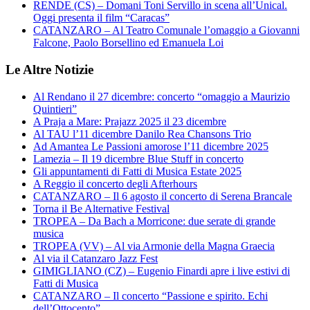
RENDE (CS) – Domani Toni Servillo in scena all’Unical.
Oggi presenta il film “Caracas”
CATANZARO – Al Teatro Comunale l’omaggio a Giovanni
Falcone, Paolo Borsellino ed Emanuela Loi
Le Altre Notizie
Al Rendano il 27 dicembre: concerto “omaggio a Maurizio
Quintieri”
A Praja a Mare: Prajazz 2025 il 23 dicembre
Al TAU l’11 dicembre Danilo Rea Chansons Trio
Ad Amantea Le Passioni amorose l’11 dicembre 2025
Lamezia – Il 19 dicembre Blue Stuff in concerto
Gli appuntamenti di Fatti di Musica Estate 2025
A Reggio il concerto degli Afterhours
CATANZARO – Il 6 agosto il concerto di Serena Brancale
Torna il Be Alternative Festival
TROPEA – Da Bach a Morricone: due serate di grande
musica
TROPEA (VV) – Al via Armonie della Magna Graecia
Al via il Catanzaro Jazz Fest
GIMIGLIANO (CZ) – Eugenio Finardi apre i live estivi di
Fatti di Musica
CATANZARO – Il concerto “Passione e spirito. Echi
dell’Ottocento”