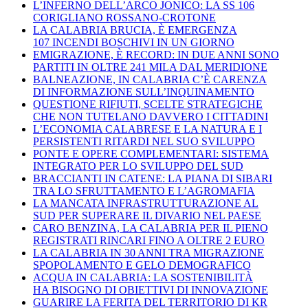
L’INFERNO DELL’ARCO JONICO: LA SS 106
CORIGLIANO ROSSANO-CROTONE
LA CALABRIA BRUCIA, È EMERGENZA
107 INCENDI BOSCHIVI IN UN GIORNO
EMIGRAZIONE, È RECORD: IN DUE ANNI SONO
PARTITI IN OLTRE 241 MILA DAL MERIDIONE
BALNEAZIONE, IN CALABRIA C’È CARENZA
DI INFORMAZIONE SULL’INQUINAMENTO
QUESTIONE RIFIUTI, SCELTE STRATEGICHE
CHE NON TUTELANO DAVVERO I CITTADINI
L’ECONOMIA CALABRESE E LA NATURA E I
PERSISTENTI RITARDI NEL SUO SVILUPPO
PONTE E OPERE COMPLEMENTARI: SISTEMA
INTEGRATO PER LO SVILUPPO DEL SUD
BRACCIANTI IN CATENE: LA PIANA DI SIBARI
TRA LO SFRUTTAMENTO E L’AGROMAFIA
LA MANCATA INFRASTRUTTURAZIONE AL
SUD PER SUPERARE IL DIVARIO NEL PAESE
CARO BENZINA, LA CALABRIA PER IL PIENO
REGISTRATI RINCARI FINO A OLTRE 2 EURO
LA CALABRIA IN 30 ANNI TRA MIGRAZIONE
SPOPOLAMENTO E GELO DEMOGRAFICO
ACQUA IN CALABRIA: LA SOSTENIBILITÀ
HA BISOGNO DI OBIETTIVI DI INNOVAZIONE
GUARIRE LA FERITA DEL TERRITORIO DI KR