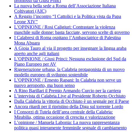
promosso da Giusi Princi
La nuova bella sede a Roma dell’Associazione Italiana
Coltivatori (AIC)
A Reggio l’incontro “I Cattolici e la Politica vista da Papa
Leone XIV”
L’OPINIONE / Rosi Caligiuri: Contrastare la violenza
maschile sulle donne: basta facciate, servono scelte di governo
I Calabresi di Roma ospitano l’Ambasciatrice di Palestina
Mona Abuara
A Gioia Tauro al via il progetto per insegnare la lingua araba
aperto anche agli italiani
L’OPINIONE / Giusi Princi: Nessuna esclusione del Sud da
Piano Europeo per AV
Rigenerazione urbana, la Calabria protagonista di un nuovo
modello europeo di sviluppo sostenibile
L’OPINIONE / Ernesto Rapani: In Calabria non serve un
nuovo aeroporto, ma buon senso
A Rino Barillari il Premio Armando Curcio per la carriera
L’intervista di Calabria.Live al Presidente Roberto Occhiuto
Dalla Calabria la vittoria di Occhiuto è un segnale per il Paese
Ancora ritardi per il ripristino della Diga sul torrente Lordo
I Consorzi di Tutela delll’area centrale della Calabria:
Mirabilia, ottima occasione di crescita e valorizzazione
L’opinione / Manuela Labonia: La nuova rappresentanza
politica quasi interamente femminile segnale di cambiamento