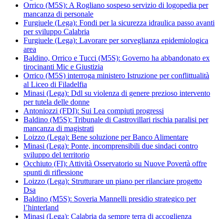
Orrico (M5S): A Rogliano sospeso servizio di logopedia per
mancanza di personale
Furgiuele (Lega): Fondi per la sicurezza idraulica passo avanti
per sviluppo Calabria
Furgiuele (Lega): Lavorare per sorveglianza epidemiologica
area
Baldino, Orrico e Tucci (M5S): Governo ha abbandonato ex
tirocinanti Mic e Giustizia
Orrico (M5S) interroga ministero Istruzione per conflittualità
al Liceo di Filadelfia
Minasi (Lega): Ddl su violenza di genere prezioso intervento
per tutela delle donne
Antoniozzi (FDI): Sui Lea compiuti progressi
Baldino (M5S): Tribunale di Castrovillari rischia paralisi per
mancanza di magistrati
Loizzo (Lega): Bene soluzione per Banco Alimentare
Minasi (Lega): Ponte, incomprensibili due sindaci contro
sviluppo del territorio
Occhiuto (FI): Attività Osservatorio su Nuove Povertà offre
spunti di riflessione
Loizzo (Lega): Strutturare un piano per rilanciare progetto
Dsa
Baldino (M5S): Soveria Mannelli presidio strategico per
l’hinterland
Minasi (Lega): Calabria da sempre terra di accoglienza