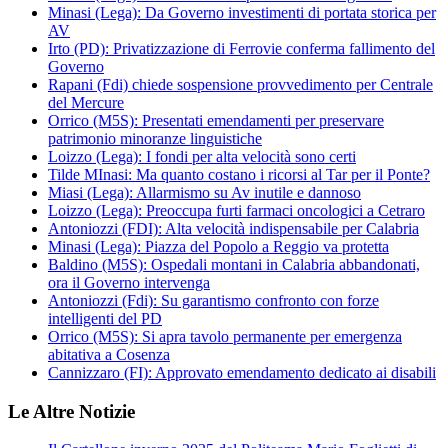
Minasi (Lega): Da Governo investimenti di portata storica per
AV
Irto (PD): Privatizzazione di Ferrovie conferma fallimento del
Governo
Rapani (Fdi) chiede sospensione provvedimento per Centrale
del Mercure
Orrico (M5S): Presentati emendamenti per preservare
patrimonio minoranze linguistiche
Loizzo (Lega): I fondi per alta velocità sono certi
Tilde MInasi: Ma quanto costano i ricorsi al Tar per il Ponte?
Miasi (Lega): Allarmismo su Av inutile e dannoso
Loizzo (Lega): Preoccupa furti farmaci oncologici a Cetraro
Antoniozzi (FDI): Alta velocità indispensabile per Calabria
Minasi (Lega): Piazza del Popolo a Reggio va protetta
Baldino (M5S): Ospedali montani in Calabria abbandonati,
ora il Governo intervenga
Antoniozzi (Fdi): Su garantismo confronto con forze
intelligenti del PD
Orrico (M5S): Si apra tavolo permanente per emergenza
abitativa a Cosenza
Cannizzaro (FI): Approvato emendamento dedicato ai disabili
Le Altre Notizie