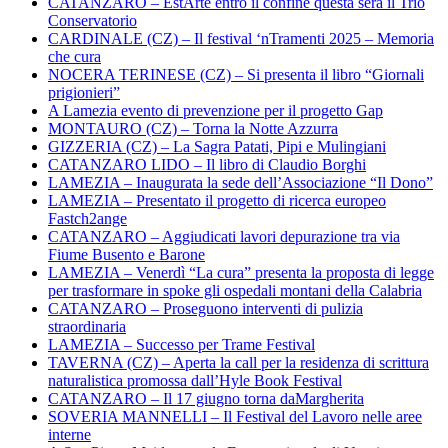
CATANZARO – EstArte entro il confine questa sera il Trio
Conservatorio
CARDINALE (CZ) – Il festival ‘nTramenti 2025 – Memoria
che cura
NOCERA TERINESE (CZ) – Si presenta il libro “Giornali
prigionieri”
A Lamezia evento di prevenzione per il progetto Gap
MONTAURO (CZ) – Torna la Notte Azzurra
GIZZERIA (CZ) – La Sagra Patati, Pipi e Mulingiani
CATANZARO LIDO – Il libro di Claudio Borghi
LAMEZIA – Inaugurata la sede dell’Associazione “Il Dono”
LAMEZIA – Presentato il progetto di ricerca europeo
Fastch2ange
CATANZARO – Aggiudicati lavori depurazione tra via
Fiume Busento e Barone
LAMEZIA – Venerdì “La cura” presenta la proposta di legge
per trasformare in spoke gli ospedali montani della Calabria
CATANZARO – Proseguono interventi di pulizia
straordinaria
LAMEZIA – Successo per Trame Festival
TAVERNA (CZ) – Aperta la call per la residenza di scrittura
naturalistica promossa dall’Hyle Book Festival
CATANZARO – Il 17 giugno torna daMargherita
SOVERIA MANNELLI – Il Festival del Lavoro nelle aree
interne