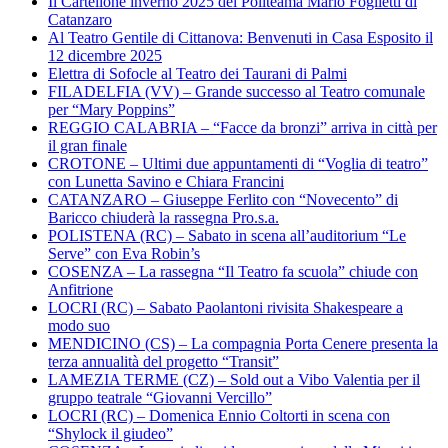
Il Cartellone inverno 2025 del Politeama Mario Foglietti di
Catanzaro
Al Teatro Gentile di Cittanova: Benvenuti in Casa Esposito il
12 dicembre 2025
Elettra di Sofocle al Teatro dei Taurani di Palmi
FILADELFIA (VV) – Grande successo al Teatro comunale
per “Mary Poppins”
REGGIO CALABRIA – “Facce da bronzi” arriva in città per
il gran finale
CROTONE – Ultimi due appuntamenti di “Voglia di teatro”
con Lunetta Savino e Chiara Francini
CATANZARO – Giuseppe Ferlito con “Novecento” di
Baricco chiuderà la rassegna Pro.s.a.
POLISTENA (RC) – Sabato in scena all’auditorium “Le
Serve” con Eva Robin’s
COSENZA – La rassegna “Il Teatro fa scuola” chiude con
Anfitrione
LOCRI (RC) – Sabato Paolantoni rivisita Shakespeare a
modo suo
MENDICINO (CS) – La compagnia Porta Cenere presenta la
terza annualità del progetto “Transit”
LAMEZIA TERME (CZ) – Sold out a Vibo Valentia per il
gruppo teatrale “Giovanni Vercillo”
LOCRI (RC) – Domenica Ennio Coltorti in scena con
“Shylock il giudeo”