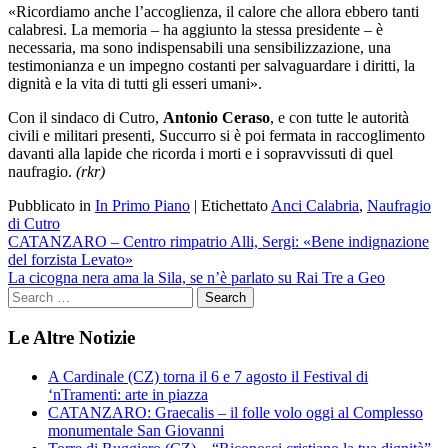
«Ricordiamo anche l’accoglienza, il calore che allora ebbero tanti
calabresi. La memoria – ha aggiunto la stessa presidente – è
necessaria, ma sono indispensabili una sensibilizzazione, una
testimonianza e un impegno costanti per salvaguardare i diritti, la
dignità e la vita di tutti gli esseri umani».
Con il sindaco di Cutro,
Antonio Ceraso
, e con tutte le autorità
civili e militari presenti, Succurro si è poi fermata in raccoglimento
davanti alla lapide che ricorda i morti e i sopravvissuti di quel
naufragio.
(rkr)
Pubblicato in
In Primo Piano
|
Etichettato
Anci Calabria
,
Naufragio
di Cutro
Navigazione
CATANZARO – Centro rimpatrio Alli, Sergi: «Bene indignazione
del forzista Levato»
articoli
La cicogna nera ama la Sila, se n’è parlato su Rai Tre a Geo
Le Altre Notizie
A Cardinale (CZ) torna il 6 e 7 agosto il Festival di
‘nTramenti: arte in piazza
CATANZARO: Graecalis – il folle volo oggi al Complesso
monumentale San Giovanni