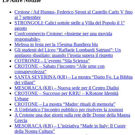
Le Altre Notizie
Crotone / Ad Humus- Federico Sironi al Castello Carlo V fino
al 7 settembre
STRONGOLI: Calici sottole stelle a Villa del Popolo il 1°
agosto
Confcommercio Crotone: «Insieme per una movida
responsabile»
Melissa in festa per la 15esima Bandiera blu
Gli studenti del Liceo “Raffaele Lombardi Satriani”: Un
applauso sbagliato: quando l’ironia supera il rispetto
COTRONEI – L’evento “Sila Scienza”
CROTONE – Sabato l’incontro “Alle urne con
consapevolezza”
SANTA SEVERINA (KR) – La mostra “Dario Fo. La Bibbia
dei villani”
MESORACA (KR) – Nuova sede per il Centro Dialisi
CROTONE – Successo per KRIU – KRotone Identità
Urbane
CROTONE – La mostra “Madre: rituali di memoria”
A Umbriatico l’incontro pubblico per risolvere la zoonosi
A Crotone una due giorni sulla rete delle Donne della Magna
Grecia
MESORACA (KR) – L’iniziativa “Made in Italy: Il Cuore
della Nostra Cultura”