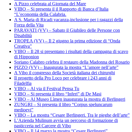
A Pizzo celebrata al Giornata del Mare
VIBO – Si presenta il il Rapporto di Banca d’Italia
“L’economia della Calabria.
A S. Maria di Ricadi vacanza-inclusione per i ragazzi della
Forza della Vita
PARAVATI (VV) – Sabato il Giubileo delle Persone con
Disabilità
TROPEA (VV) – Il 2 giugno la prima edizione di “Onda
Creativa”
VIBO – Il 28 si presentano i risultati della campagna di scavo
di Hipponion
Soriano Calabro celebra il restauro della Madonna del Rosario
PIZZO (VV) – Inaugurata la mostra “L’amore nell’arte”
A Vibo il congresso della Società italiana dei chirurghi
Il progetto della Pro Loco per celebrare i 243 anni di
Filadelfia
VIBO – Al via il Festival Pensa Tu
VIBO – Si presenta il libro “Inferi” di De Masi
VIBO – Al Museo Lìmen inaugurata la mostra di Berlingeri
ZUNGRI – Si presenta il libro “Corpus speluncarum
medioevi”
VIBO – La mostra “Cesare Berlingeri. Tra le pieghe dell’arte”
L’Azienda Mulinum avvia un percorso di formazione di
pasticceria nel Carcere di Vibo
VIBO – Il 14 marzo la mostra “Cesare Berlingeri”