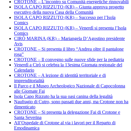
CROTONE – L’incontro su Comunità energetiche rinnovabili
ISOLA CAPO RIZZUTO (KR) – Giunta approva progetto
esecutivo della nuova Casa della Comunità
ISOLA CAPO RIZZUTO (KR) – Successo per l’Isola
Comics
ISOLA CAPO RIZZUTO (KR) – Venerdì si presenta l’Isola
Comics
CIRÒ MARINA (KR) – Mariangela D’Agostino presidente
Avis
CROTONE – Si presenta il libro “Andrea oltre il pantalone
rosa”
CROTONE – Il convegno sulle nuove sfide per la pediatria
Venerdì a Cirò si celebra la 13esima Giornata regionale del
Calendario
CROTONE – A lezione di identità territoriale e di
imprenditorialità
Il Parco e il Museo Archeologico Nazionale di Capocolonna
alle Giornate Fai
Isola Capo Rizzuto ha la sua oasi canina della legalità
Naufragio di Cutro, sono passati due anni, ma Crotone non ha
dimenticato
CROTONE – Si presenta la delegazione Fai di Crotone e
Santa Severina
All’Ospedale di Crotone al via i lavori per il Reparto di
Emodinamica