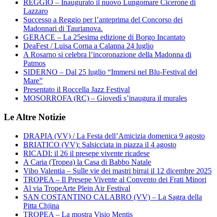
REGGIO – Inaugurato il nuovo Lungomare Cicerone di
Lazzaro
Successo a Reggio per l’anteprima del Concorso dei
Madonnari di Taurianova.
GERACE – La 25esima edizione di Borgo Incantato
DeaFest / Luisa Corna a Calanna 24 luglio
A Rosarno si celebra l’incoronazione della Madonna di
Patmos
SIDERNO – Dal 25 luglio “Immersi nel Blu-Festival del
Mare”
Presentato il Roccella Jazz Festival
MOSORROFA (RC) – Giovedì s’inaugura il murales
Le Altre Notizie
DRAPIA (VV) / La Festa dell’Amicizia domenica 9 agosto
BRIATICO (VV): Salsicciata in piazza il 4 agosto
RICADI: il 26 il presepe vivente ricadese
A Caria (Tropea) la Casa di Babbo Natale
Vibo Valentia – Sulle vie dei mastri birrai il 12 dicembre 2025
TROPEA – Il Presepe Vivente al Convento dei Frati Minori
Al via TropeArte Plein Air Festival
SAN COSTANTINO CALABRO (VV) – La Sagra della
Pitta Chjina
TROPEA – La mostra Visio Mentis