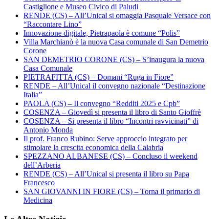
Castiglione e Museo Civico di Paludi
RENDE (CS) – All’Unical si omaggia Pasquale Versace con
“Raccontare Lino”
Innovazione digitale, Pietrapaola è comune “Polis”
Villa Marchianò è la nuova Casa comunale di San Demetrio
Corone
SAN DEMETRIO CORONE (CS) – S’inaugura la nuova
Casa Comunale
PIETRAFITTA (CS) – Domani “Ruga in Fiore”
RENDE – All’Unical il convegno nazionale “Destinazione
Italia”
PAOLA (CS) – Il convegno “Redditi 2025 e Cpb”
COSENZA – Giovedì si presenta il libro di Santo Gioffrè
COSENZA – Si presenta il libro “Incontri ravvicinati” di
Antonio Monda
Il prof. Franco Rubino: Serve approccio integrato per
stimolare la crescita economica della Calabria
SPEZZANO ALBANESE (CS) – Concluso il weekend
dell’Arberia
RENDE (CS) – All’Unical si presenta il libro su Papa
Francesco
SAN GIOVANNI IN FIORE (CS) – Torna il primario di
Medicina