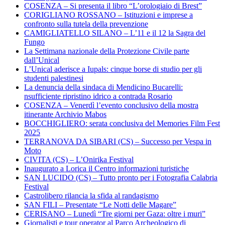
COSENZA – Si presenta il libro “L’orologiaio di Brest”
CORIGLIANO ROSSANO – Istituzioni e imprese a
confronto sulla tutela della prevenzione
CAMIGLIATELLO SILANO – L’11 e il 12 la Sagra del
Fungo
La Settimana nazionale della Protezione Civile parte
dall’Unical
L’Unical aderisce a Iupals: cinque borse di studio per gli
studenti palestinesi
La denuncia della sindaca di Mendicino Bucarelli:
nsufficiente ripristino idrico a contrada Rosario
COSENZA – Venerdì l’evento conclusivo della mostra
itinerante Archivio Mabos
BOCCHIGLIERO: serata conclusiva del Memories Film Fest
2025
TERRANOVA DA SIBARI (CS) – Successo per Vespa in
Moto
CIVITA (CS) – L’Onirika Festival
Inaugurato a Lorica il Centro informazioni turistiche
SAN LUCIDO (CS) – Tutto pronto per i Fotografia Calabria
Festival
Castrolibero rilancia la sfida al randagismo
SAN FILI – Presentate “Le Notti delle Magare”
CERISANO – Lunedì “Tre giorni per Gaza: oltre i muri”
Giornalisti e tour operator al Parco Archeologico di