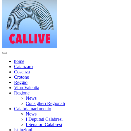
home
Catanzaro
Cosenza
Crotone
Reggio
Vibo Valentia
Regione
News
Consiglieri Regionali
Calabria parlamento
News
I Deputati Calabresi
I Senatori Calabresi
Istituzioni