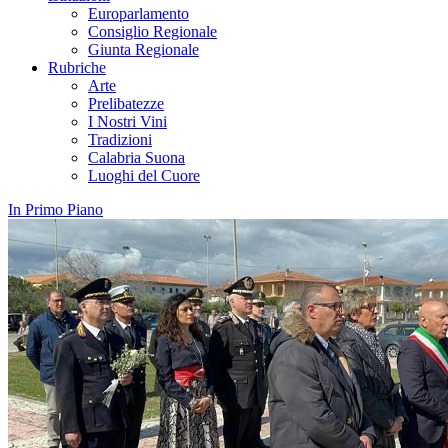
Europarlamento
Consiglio Regionale
Giunta Regionale
Rubriche
Arte
Prelibatezze
I Nostri Vini
Tradizioni
Calabria Suona
Luoghi del Cuore
In Primo Piano