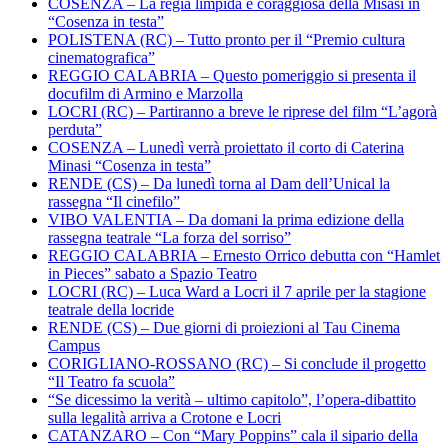
COSENZA – La regia limpida e coraggiosa della Misasi in
“Cosenza in testa”
POLISTENA (RC) – Tutto pronto per il “Premio cultura
cinematografica”
REGGIO CALABRIA – Questo pomeriggio si presenta il
docufilm di Armino e Marzolla
LOCRI (RC) – Partiranno a breve le riprese del film “L’agorà
perduta”
COSENZA – Lunedì verrà proiettato il corto di Caterina
Minasi “Cosenza in testa”
RENDE (CS) – Da lunedì torna al Dam dell’Unical la
rassegna “Il cinefilo”
VIBO VALENTIA – Da domani la prima edizione della
rassegna teatrale “La forza del sorriso”
REGGIO CALABRIA – Ernesto Orrico debutta con “Hamlet
in Pieces” sabato a Spazio Teatro
LOCRI (RC) – Luca Ward a Locri il 7 aprile per la stagione
teatrale della locride
RENDE (CS) – Due giorni di proiezioni al Tau Cinema
Campus
CORIGLIANO-ROSSANO (RC) – Si conclude il progetto
“Il Teatro fa scuola”
“Se dicessimo la verità – ultimo capitolo”, l’opera-dibattito
sulla legalità arriva a Crotone e Locri
CATANZARO – Con “Mary Poppins” cala il sipario della