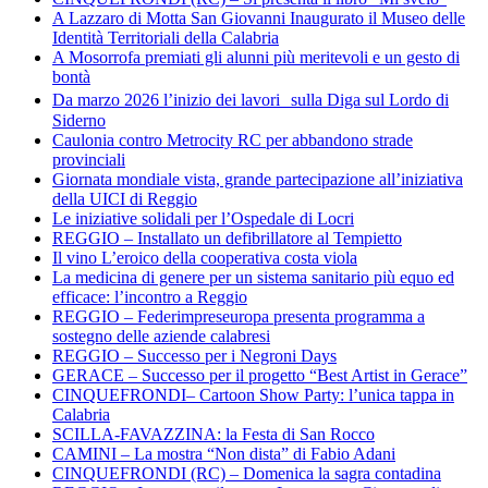
A Lazzaro di Motta San Giovanni Inaugurato il Museo delle
Identità Territoriali della Calabria
A Mosorrofa premiati gli alunni più meritevoli e un gesto di
bontà
Da marzo 2026 l’inizio dei lavori sulla Diga sul Lordo di
Siderno
Caulonia contro Metrocity RC per abbandono strade
provinciali
Giornata mondiale vista, grande partecipazione all’iniziativa
della UICI di Reggio
Le iniziative solidali per l’Ospedale di Locri
REGGIO – Installato un defibrillatore al Tempietto
Il vino L’eroico della cooperativa costa viola
La medicina di genere per un sistema sanitario più equo ed
efficace: l’incontro a Reggio
REGGIO – Federimpreseuropa presenta programma a
sostegno delle aziende calabresi
REGGIO – Successo per i Negroni Days
GERACE – Successo per il progetto “Best Artist in Gerace”
CINQUEFRONDI– Cartoon Show Party: l’unica tappa in
Calabria
SCILLA-FAVAZZINA: la Festa di San Rocco
CAMINI – La mostra “Non dista” di Fabio Adani
CINQUEFRONDI (RC) – Domenica la sagra contadina