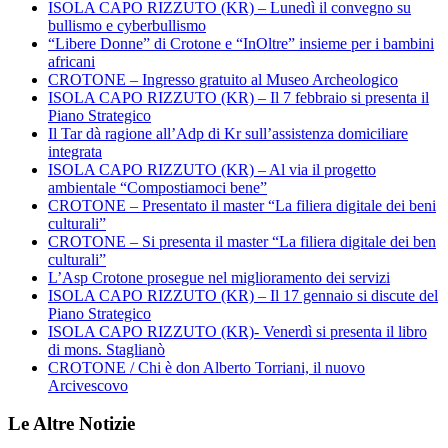
ISOLA CAPO RIZZUTO (KR) – Lunedì il convegno su
bullismo e cyberbullismo
“Libere Donne” di Crotone e “InOltre” insieme per i bambini
africani
CROTONE – Ingresso gratuito al Museo Archeologico
ISOLA CAPO RIZZUTO (KR) – Il 7 febbraio si presenta il
Piano Strategico
Il Tar dà ragione all’Adp di Kr sull’assistenza domiciliare
integrata
ISOLA CAPO RIZZUTO (KR) – Al via il progetto
ambientale “Compostiamoci bene”
CROTONE – Presentato il master “La filiera digitale dei beni
culturali”
CROTONE – Si presenta il master “La filiera digitale dei ben
culturali”
L’Asp Crotone prosegue nel miglioramento dei servizi
ISOLA CAPO RIZZUTO (KR) – Il 17 gennaio si discute del
Piano Strategico
ISOLA CAPO RIZZUTO (KR)- Venerdì si presenta il libro
di mons. Staglianò
CROTONE / Chi è don Alberto Torriani, il nuovo
Arcivescovo
Le Altre Notizie