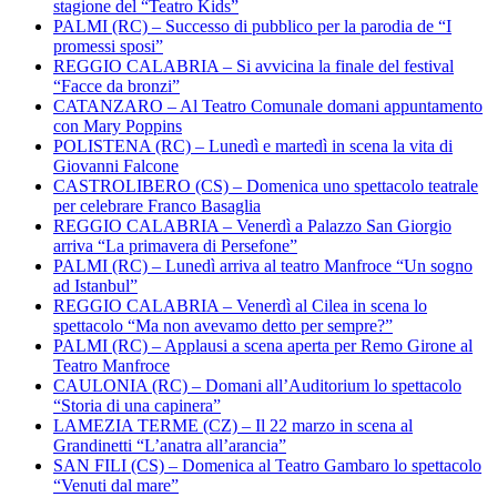
stagione del “Teatro Kids”
PALMI (RC) – Successo di pubblico per la parodia de “I
promessi sposi”
REGGIO CALABRIA – Si avvicina la finale del festival
“Facce da bronzi”
CATANZARO – Al Teatro Comunale domani appuntamento
con Mary Poppins
POLISTENA (RC) – Lunedì e martedì in scena la vita di
Giovanni Falcone
CASTROLIBERO (CS) – Domenica uno spettacolo teatrale
per celebrare Franco Basaglia
REGGIO CALABRIA – Venerdì a Palazzo San Giorgio
arriva “La primavera di Persefone”
PALMI (RC) – Lunedì arriva al teatro Manfroce “Un sogno
ad Istanbul”
REGGIO CALABRIA – Venerdì al Cilea in scena lo
spettacolo “Ma non avevamo detto per sempre?”
PALMI (RC) – Applausi a scena aperta per Remo Girone al
Teatro Manfroce
CAULONIA (RC) – Domani all’Auditorium lo spettacolo
“Storia di una capinera”
LAMEZIA TERME (CZ) – Il 22 marzo in scena al
Grandinetti “L’anatra all’arancia”
SAN FILI (CS) – Domenica al Teatro Gambaro lo spettacolo
“Venuti dal mare”