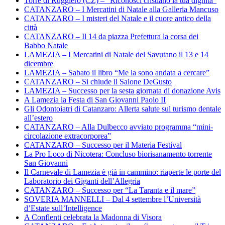
Torre di Ruggiero (CZ) – “Riconosci cristiano la tua dignità”
CATANZARO – I Mercatini di Natale alla Galleria Mancuso
CATANZARO – I misteri del Natale e il cuore antico della
città
CATANZARO – Il 14 da piazza Prefettura la corsa dei
Babbo Natale
LAMEZIA – I Mercatini di Natale del Savutano il 13 e 14
dicembre
LAMEZIA – Sabato il libro “Me la sono andata a cercare”
CATANZARO – Si chiude il Salone DeGusto
LAMEZIA – Successo per la sesta giornata di donazione Avis
A Lamezia la Festa di San Giovanni Paolo II
Gli Odontoiatri di Catanzaro: Allerta salute sul turismo dentale
all’estero
CATANZARO – Alla Dulbecco avviato programma “mini-
circolazione extracorporea”
CATANZARO – Successo per il Materia Festival
La Pro Loco di Nicotera: Concluso biorisanamento torrente
San Giovanni
Il Carnevale di Lamezia è già in cammino: riaperte le porte del
Laboratorio dei Giganti dell’Allegria
CATANZARO – Successo per “La Taranta e il mare”
SOVERIA MANNELLI – Dal 4 settembre l’Università
d’Estate sull’Intelligence
A Conflenti celebrata la Madonna di Visora