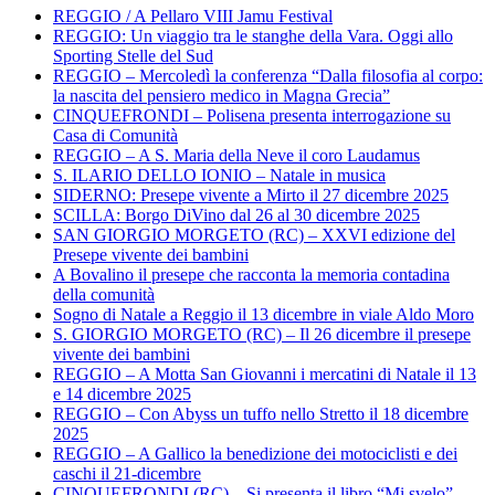
REGGIO / A Pellaro VIII Jamu Festival
REGGIO: Un viaggio tra le stanghe della Vara. Oggi allo
Sporting Stelle del Sud
REGGIO – Mercoledì la conferenza “Dalla filosofia al corpo:
la nascita del pensiero medico in Magna Grecia”
CINQUEFRONDI – Polisena presenta interrogazione su
Casa di Comunità
REGGIO – A S. Maria della Neve il coro Laudamus
S. ILARIO DELLO IONIO – Natale in musica
SIDERNO: Presepe vivente a Mirto il 27 dicembre 2025
SCILLA: Borgo DiVino dal 26 al 30 dicembre 2025
SAN GIORGIO MORGETO (RC) – XXVI edizione del
Presepe vivente dei bambini
A Bovalino il presepe che racconta la memoria contadina
della comunità
Sogno di Natale a Reggio il 13 dicembre in viale Aldo Moro
S. GIORGIO MORGETO (RC) – Il 26 dicembre il presepe
vivente dei bambini
REGGIO – A Motta San Giovanni i mercatini di Natale il 13
e 14 dicembre 2025
REGGIO – Con Abyss un tuffo nello Stretto il 18 dicembre
2025
REGGIO – A Gallico la benedizione dei motociclisti e dei
caschi il 21-dicembre
CINQUEFRONDI (RC) – Si presenta il libro “Mi svelo”