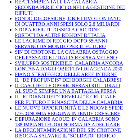
REATI AMBIENTALI, LA CALABRIA
SECONDA PER IL CICLO NELLA GESTIONE DEI
RIFIUTI
FONDO DI COESIONE, OBIETTIVO LONTANO
IN QUATTRO ANNI SPESI SOLO 2,8 MILIARDI
STOP A RIFIUTI TOSSICI A CROTONE
PORTATI DA ALTRE REGIONI D’ITALIA
LE LACRIME DI REGGIO DOPO 55 ANNI
SERVANO DA MONITO PER IL FUTURO
SIN DI CROTONE, LA CALABRIA OSTAGGIO
DEL PASSATO E L’ITALIA RESPIRA VELENO
SVILUPPO SOSTENIBILE, CALABRIA ANCORA
LONTANA DAGLI OBIETTIVI DI AGENDA 2030
PIANO STRATEGICO DELLE AREE INTERNE
IL “DE PROFUNDIS” DEI BORGHI CALABRESI
IL CASO DELLE OPERE INFRASTRUTTURALI
AL SUD È SEMPRE UNA BATTAGLIA PERSA
IL “RITORNO DEI “CERVELLI” È CRUCIALE
PER FUTURO E RINASCITA DELLA CALABRIA
LE NUOVE OPPORTUNITÀ E LE NUOVE SFIDE
L’ECONOMIA REGGINA INTENDE CRESCERE
DEPURAZIONE ACQUE: IN CALABRIA SONO
188 IMPIANTI FUORI NORMA DA ADEGUARE
LA DECONTAMINAZIONE DEL SIN CROTONE
BISOGNA SALVARE IL “SOLDATO” ERRIGO