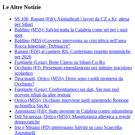
Le Altre Notizie
SS 106, Rapani (Fdi): Aggiudicati i lavori da CZ a Kr, attesa
per Sibari
Baldino (M5S): Salvini tratta la Calabria come set per i suoi
spot
Baldino (M5S):Governo intervenga su crisi idrica nell’area
Rocca Imperiale–Trebisacce”
Rapani (FDI) al cantiere Rfi: Confermato rispetto tempistiche
per 2026
Furgiuele (Lega): Bene Cipess su Sibari-Co-Ro
Occhiuto (FI): Presentato emendamento per istituire psicologo
scolastico
Tirocinanti, Orrico (M5S): Dove sono i soldi promessi da
Occhiuto?
Furgiuele (Lega): Confrontiamoci sui dati, Sin non può
ricevere rifiuti da altre regioni
Orrico (M5S): Occhiuto interviene tardi smentendo Regione
su bonifica Sin Kr
Antoniozzi (Fdi): Stato presente in Calabria contro ndrangheta
Ddl Sicurezza, Orrico (M5S): Maggioranza allergica a regole
democratiche
Irto e Misiani (PD) interrogano Salvini su caso Scarcella-
Agostinelli