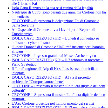
alle Giornate Fai
Isola Capo Rizzuto ha la sua oasi canina della legalità
Naufragio di Cutro, sono passati due anni, ma Crotone non ha
dimenticato
CROTONE – Si presenta la delegazione Fai di Crotone e
Santa Severina
All’Ospedale di Crotone al via i lavori per il Reparto di
Emodinamica
ISOLA CAPO RIZZUTO (KR) – Lunedì il convegno su
bullismo e cyberbullismo
“Libere Donne” di Crotone e “InOltre” insieme per i bambini
africani
CROTONE – Ingresso gratuito al Museo Archeologico
ISOLA CAPO RIZZUTO (KR) – Il 7 febbraio si presenta il
Piano Strategico
Il Tar dà ragione all’Adp di Kr sull’assistenza domiciliare
integrata
ISOLA CAPO RIZZUTO (KR) – Al via il progetto
ambientale “Compostiamoci bene”
CROTONE – Presentato il master “La filiera digitale dei beni
culturali”
CROTONE – Si presenta il master “La filiera digitale dei ben
culturali”
L’Asp Crotone prosegue nel miglioramento dei servizi
ISOLA CAPO RIZZUTO (KR) – Il 17 gennaio si discute del