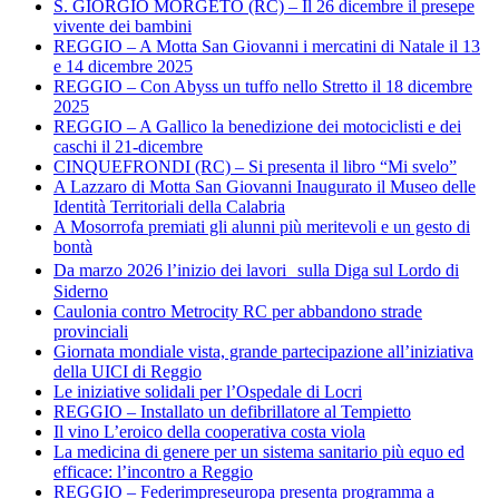
S. GIORGIO MORGETO (RC) – Il 26 dicembre il presepe
vivente dei bambini
REGGIO – A Motta San Giovanni i mercatini di Natale il 13
e 14 dicembre 2025
REGGIO – Con Abyss un tuffo nello Stretto il 18 dicembre
2025
REGGIO – A Gallico la benedizione dei motociclisti e dei
caschi il 21-dicembre
CINQUEFRONDI (RC) – Si presenta il libro “Mi svelo”
A Lazzaro di Motta San Giovanni Inaugurato il Museo delle
Identità Territoriali della Calabria
A Mosorrofa premiati gli alunni più meritevoli e un gesto di
bontà
Da marzo 2026 l’inizio dei lavori sulla Diga sul Lordo di
Siderno
Caulonia contro Metrocity RC per abbandono strade
provinciali
Giornata mondiale vista, grande partecipazione all’iniziativa
della UICI di Reggio
Le iniziative solidali per l’Ospedale di Locri
REGGIO – Installato un defibrillatore al Tempietto
Il vino L’eroico della cooperativa costa viola
La medicina di genere per un sistema sanitario più equo ed
efficace: l’incontro a Reggio
REGGIO – Federimpreseuropa presenta programma a