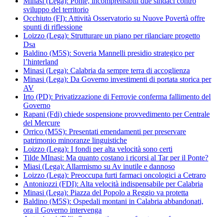
Minasi (Lega): Ponte, incomprensibili due sindaci contro
sviluppo del territorio
Occhiuto (FI): Attività Osservatorio su Nuove Povertà offre
spunti di riflessione
Loizzo (Lega): Strutturare un piano per rilanciare progetto
Dsa
Baldino (M5S): Soveria Mannelli presidio strategico per
l’hinterland
Minasi (Lega): Calabria da sempre terra di accoglienza
Minasi (Lega): Da Governo investimenti di portata storica per
AV
Irto (PD): Privatizzazione di Ferrovie conferma fallimento del
Governo
Rapani (Fdi) chiede sospensione provvedimento per Centrale
del Mercure
Orrico (M5S): Presentati emendamenti per preservare
patrimonio minoranze linguistiche
Loizzo (Lega): I fondi per alta velocità sono certi
Tilde MInasi: Ma quanto costano i ricorsi al Tar per il Ponte?
Miasi (Lega): Allarmismo su Av inutile e dannoso
Loizzo (Lega): Preoccupa furti farmaci oncologici a Cetraro
Antoniozzi (FDI): Alta velocità indispensabile per Calabria
Minasi (Lega): Piazza del Popolo a Reggio va protetta
Baldino (M5S): Ospedali montani in Calabria abbandonati,
ora il Governo intervenga