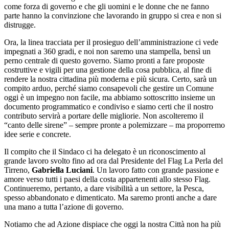
come forza di governo e che gli uomini e le donne che ne fanno
parte hanno la convinzione che lavorando in gruppo si crea e non si
distrugge.
Ora, la linea tracciata per il prosieguo dell’amministrazione ci vede
impegnati a 360 gradi, e noi non saremo una stampella, bensì un
perno centrale di questo governo. Siamo pronti a fare proposte
costruttive e vigili per una gestione della cosa pubblica, al fine di
rendere la nostra cittadina più moderna e più sicura. Certo, sarà un
compito arduo, perché siamo consapevoli che gestire un Comune
oggi è un impegno non facile, ma abbiamo sottoscritto insieme un
documento programmatico e condiviso e siamo certi che il nostro
contributo servirà a portare delle migliorie. Non ascolteremo il
“canto delle sirene” – sempre pronte a polemizzare – ma proporremo
idee serie e concrete.
Il compito che il Sindaco ci ha delegato è un riconoscimento al
grande lavoro svolto fino ad ora dal Presidente del Flag La Perla del
Tirreno,
Gabriella Luciani
. Un lavoro fatto con grande passione e
amore verso tutti i paesi della costa appartenenti allo stesso Flag.
Continueremo, pertanto, a dare visibilità a un settore, la Pesca,
spesso abbandonato e dimenticato. Ma saremo pronti anche a dare
una mano a tutta l’azione di governo.
Notiamo che ad Azione dispiace che oggi la nostra Città non ha più