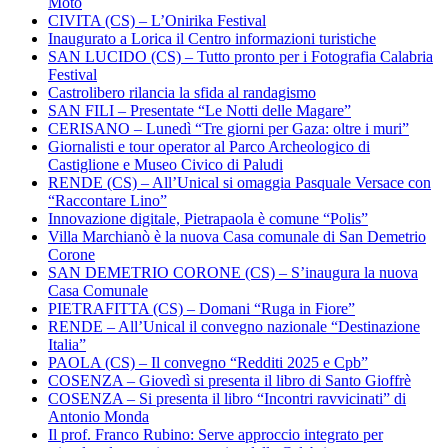
Moto
CIVITA (CS) – L’Onirika Festival
Inaugurato a Lorica il Centro informazioni turistiche
SAN LUCIDO (CS) – Tutto pronto per i Fotografia Calabria
Festival
Castrolibero rilancia la sfida al randagismo
SAN FILI – Presentate “Le Notti delle Magare”
CERISANO – Lunedì “Tre giorni per Gaza: oltre i muri”
Giornalisti e tour operator al Parco Archeologico di
Castiglione e Museo Civico di Paludi
RENDE (CS) – All’Unical si omaggia Pasquale Versace con
“Raccontare Lino”
Innovazione digitale, Pietrapaola è comune “Polis”
Villa Marchianò è la nuova Casa comunale di San Demetrio
Corone
SAN DEMETRIO CORONE (CS) – S’inaugura la nuova
Casa Comunale
PIETRAFITTA (CS) – Domani “Ruga in Fiore”
RENDE – All’Unical il convegno nazionale “Destinazione
Italia”
PAOLA (CS) – Il convegno “Redditi 2025 e Cpb”
COSENZA – Giovedì si presenta il libro di Santo Gioffrè
COSENZA – Si presenta il libro “Incontri ravvicinati” di
Antonio Monda
Il prof. Franco Rubino: Serve approccio integrato per