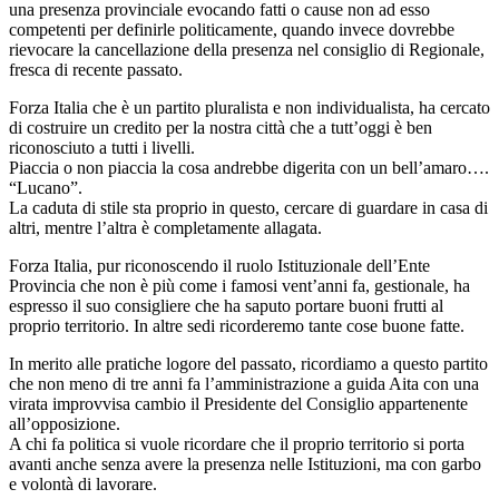
una presenza provinciale evocando fatti o cause non ad esso
competenti per definirle politicamente, quando invece dovrebbe
rievocare la cancellazione della presenza nel consiglio di Regionale,
fresca di recente passato.
Forza Italia che è un partito pluralista e non individualista, ha cercato
di costruire un credito per la nostra città che a tutt’oggi è ben
riconosciuto a tutti i livelli.
Piaccia o non piaccia la cosa andrebbe digerita con un bell’amaro….
“Lucano”.
La caduta di stile sta proprio in questo, cercare di guardare in casa di
altri, mentre l’altra è completamente allagata.
Forza Italia, pur riconoscendo il ruolo Istituzionale dell’Ente
Provincia che non è più come i famosi vent’anni fa, gestionale, ha
espresso il suo consigliere che ha saputo portare buoni frutti al
proprio territorio. In altre sedi ricorderemo tante cose buone fatte.
In merito alle pratiche logore del passato, ricordiamo a questo partito
che non meno di tre anni fa l’amministrazione a guida Aita con una
virata improvvisa cambio il Presidente del Consiglio appartenente
all’opposizione.
A chi fa politica si vuole ricordare che il proprio territorio si porta
avanti anche senza avere la presenza nelle Istituzioni, ma con garbo
e volontà di lavorare.