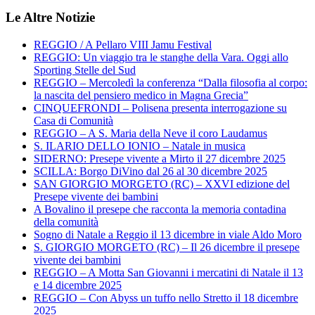
Le Altre Notizie
REGGIO / A Pellaro VIII Jamu Festival
REGGIO: Un viaggio tra le stanghe della Vara. Oggi allo
Sporting Stelle del Sud
REGGIO – Mercoledì la conferenza “Dalla filosofia al corpo:
la nascita del pensiero medico in Magna Grecia”
CINQUEFRONDI – Polisena presenta interrogazione su
Casa di Comunità
REGGIO – A S. Maria della Neve il coro Laudamus
S. ILARIO DELLO IONIO – Natale in musica
SIDERNO: Presepe vivente a Mirto il 27 dicembre 2025
SCILLA: Borgo DiVino dal 26 al 30 dicembre 2025
SAN GIORGIO MORGETO (RC) – XXVI edizione del
Presepe vivente dei bambini
A Bovalino il presepe che racconta la memoria contadina
della comunità
Sogno di Natale a Reggio il 13 dicembre in viale Aldo Moro
S. GIORGIO MORGETO (RC) – Il 26 dicembre il presepe
vivente dei bambini
REGGIO – A Motta San Giovanni i mercatini di Natale il 13
e 14 dicembre 2025
REGGIO – Con Abyss un tuffo nello Stretto il 18 dicembre
2025