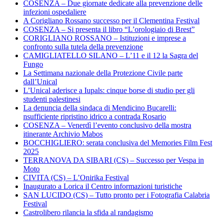
COSENZA – Due giornate dedicate alla prevenzione delle
infezioni ospedaliere
A Corigliano Rossano successo per il Clementina Festival
COSENZA – Si presenta il libro “L’orologiaio di Brest”
CORIGLIANO ROSSANO – Istituzioni e imprese a
confronto sulla tutela della prevenzione
CAMIGLIATELLO SILANO – L’11 e il 12 la Sagra del
Fungo
La Settimana nazionale della Protezione Civile parte
dall’Unical
L’Unical aderisce a Iupals: cinque borse di studio per gli
studenti palestinesi
La denuncia della sindaca di Mendicino Bucarelli:
nsufficiente ripristino idrico a contrada Rosario
COSENZA – Venerdì l’evento conclusivo della mostra
itinerante Archivio Mabos
BOCCHIGLIERO: serata conclusiva del Memories Film Fest
2025
TERRANOVA DA SIBARI (CS) – Successo per Vespa in
Moto
CIVITA (CS) – L’Onirika Festival
Inaugurato a Lorica il Centro informazioni turistiche
SAN LUCIDO (CS) – Tutto pronto per i Fotografia Calabria
Festival
Castrolibero rilancia la sfida al randagismo