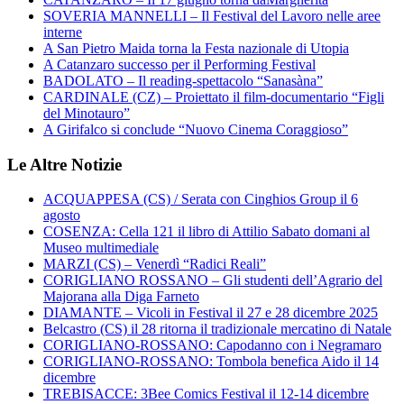
SOVERIA MANNELLI – Il Festival del Lavoro nelle aree
interne
A San Pietro Maida torna la Festa nazionale di Utopia
A Catanzaro successo per il Performing Festival
BADOLATO – Il reading-spettacolo “Sanasàna”
CARDINALE (CZ) – Proiettato il film-documentario “Figli
del Minotauro”
A Girifalco si conclude “Nuovo Cinema Coraggioso”
Le Altre Notizie
ACQUAPPESA (CS) / Serata con Cinghios Group il 6
agosto
COSENZA: Cella 121 il libro di Attilio Sabato domani al
Museo multimediale
MARZI (CS) – Venerdì “Radici Reali”
CORIGLIANO ROSSANO – Gli studenti dell’Agrario del
Majorana alla Diga Farneto
DIAMANTE – Vicoli in Festival il 27 e 28 dicembre 2025
Belcastro (CS) il 28 ritorna il tradizionale mercatino di Natale
CORIGLIANO-ROSSANO: Capodanno con i Negramaro
CORIGLIANO-ROSSANO: Tombola benefica Aido il 14
dicembre
TREBISACCE: 3Bee Comics Festival il 12-14 dicembre