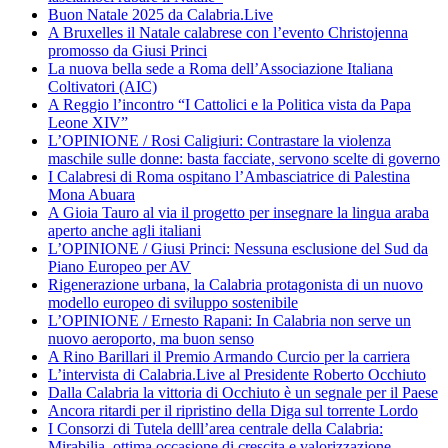
Buon Natale 2025 da Calabria.Live
A Bruxelles il Natale calabrese con l’evento Christojenna
promosso da Giusi Princi
La nuova bella sede a Roma dell’Associazione Italiana
Coltivatori (AIC)
A Reggio l’incontro “I Cattolici e la Politica vista da Papa
Leone XIV”
L’OPINIONE / Rosi Caligiuri: Contrastare la violenza
maschile sulle donne: basta facciate, servono scelte di governo
I Calabresi di Roma ospitano l’Ambasciatrice di Palestina
Mona Abuara
A Gioia Tauro al via il progetto per insegnare la lingua araba
aperto anche agli italiani
L’OPINIONE / Giusi Princi: Nessuna esclusione del Sud da
Piano Europeo per AV
Rigenerazione urbana, la Calabria protagonista di un nuovo
modello europeo di sviluppo sostenibile
L’OPINIONE / Ernesto Rapani: In Calabria non serve un
nuovo aeroporto, ma buon senso
A Rino Barillari il Premio Armando Curcio per la carriera
L’intervista di Calabria.Live al Presidente Roberto Occhiuto
Dalla Calabria la vittoria di Occhiuto è un segnale per il Paese
Ancora ritardi per il ripristino della Diga sul torrente Lordo
I Consorzi di Tutela delll’area centrale della Calabria:
Mirabilia, ottima occasione di crescita e valorizzazione