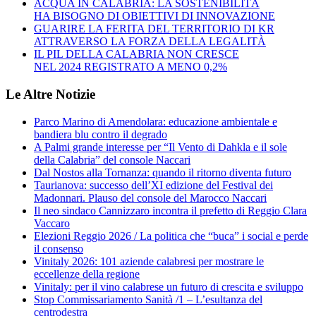
ACQUA IN CALABRIA: LA SOSTENIBILITÀ
HA BISOGNO DI OBIETTIVI DI INNOVAZIONE
GUARIRE LA FERITA DEL TERRITORIO DI KR
ATTRAVERSO LA FORZA DELLA LEGALITÀ
IL PIL DELLA CALABRIA NON CRESCE
NEL 2024 REGISTRATO A MENO 0,2%
Le Altre Notizie
Parco Marino di Amendolara: educazione ambientale e
bandiera blu contro il degrado
A Palmi grande interesse per “Il Vento di Dahkla e il sole
della Calabria” del console Naccari
Dal Nostos alla Tornanza: quando il ritorno diventa futuro
Taurianova: successo dell’XI edizione del Festival dei
Madonnari. Plauso del console del Marocco Naccari
Il neo sindaco Cannizzaro incontra il prefetto di Reggio Clara
Vaccaro
Elezioni Reggio 2026 / La politica che “buca” i social e perde
il consenso
Vinitaly 2026: 101 aziende calabresi per mostrare le
eccellenze della regione
Vinitaly: per il vino calabrese un futuro di crescita e sviluppo
Stop Commissariamento Sanità /1 – L’esultanza del
centrodestra