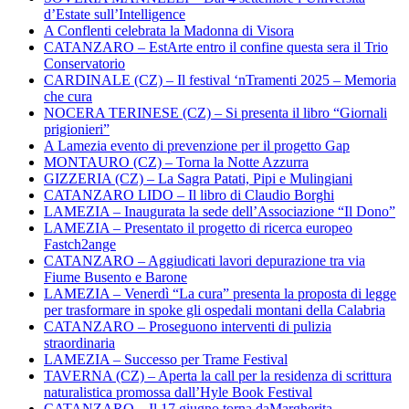
d’Estate sull’Intelligence
A Conflenti celebrata la Madonna di Visora
CATANZARO – EstArte entro il confine questa sera il Trio
Conservatorio
CARDINALE (CZ) – Il festival ‘nTramenti 2025 – Memoria
che cura
NOCERA TERINESE (CZ) – Si presenta il libro “Giornali
prigionieri”
A Lamezia evento di prevenzione per il progetto Gap
MONTAURO (CZ) – Torna la Notte Azzurra
GIZZERIA (CZ) – La Sagra Patati, Pipi e Mulingiani
CATANZARO LIDO – Il libro di Claudio Borghi
LAMEZIA – Inaugurata la sede dell’Associazione “Il Dono”
LAMEZIA – Presentato il progetto di ricerca europeo
Fastch2ange
CATANZARO – Aggiudicati lavori depurazione tra via
Fiume Busento e Barone
LAMEZIA – Venerdì “La cura” presenta la proposta di legge
per trasformare in spoke gli ospedali montani della Calabria
CATANZARO – Proseguono interventi di pulizia
straordinaria
LAMEZIA – Successo per Trame Festival
TAVERNA (CZ) – Aperta la call per la residenza di scrittura
naturalistica promossa dall’Hyle Book Festival
CATANZARO – Il 17 giugno torna daMargherita