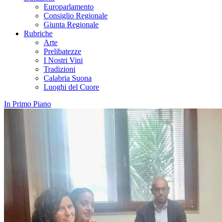
Europarlamento
Consiglio Regionale
Giunta Regionale
Rubriche
Arte
Prelibatezze
I Nostri Vini
Tradizioni
Calabria Suona
Luoghi del Cuore
In Primo Piano