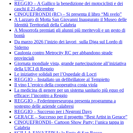
REGGIO – A Gallico la benedizione dei motociclisti e dei
caschi il 21-dicembre
CINQUEFRONDI (RC) – Si presenta il libro “Mi svelo”
A Lazzaro di Motta San Giovanni Inaugurato il Museo delle
Identità Territoriali della Calabria
A Mosorrofa premiati gli alunni più meritevoli e un gesto di
bontà
Da marzo 2026 l’inizio dei lavori sulla Diga sul Lordo di
Siderno
Caulonia contro Metrocity RC per abbandono strade
provinciali
Giornata mondiale vista, grande partecipazione all’iniziativa
della UICI di Reggio
Le iniziative solidali per l’Ospedale di Locri
REGGIO – Installato un defibrillatore al Tempietto
Il vino L’eroico della cooperativa costa viola
La medicina di genere per un sistema sanitario più equo ed
efficace: l’incontro a Reggio
REGGIO – Federimpreseuropa presenta programma a
sostegno delle aziende calabresi
REGGIO – Successo per i Negroni Days
GERACE – Successo per il progetto “Best Artist in Gerace”
CINQUEFRONDI– Cartoon Show Party: l’unica tappa in
Calabria
SCILLA-FAVAZZINA: la Festa di San Rocco