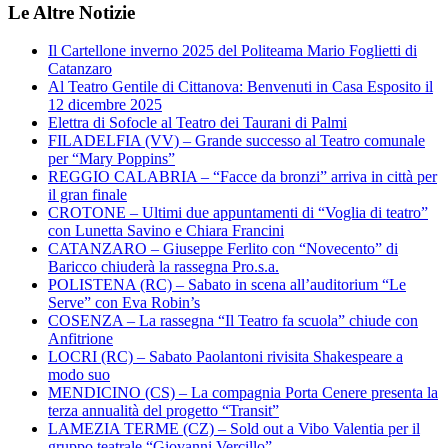
Le Altre Notizie
Il Cartellone inverno 2025 del Politeama Mario Foglietti di
Catanzaro
Al Teatro Gentile di Cittanova: Benvenuti in Casa Esposito il
12 dicembre 2025
Elettra di Sofocle al Teatro dei Taurani di Palmi
FILADELFIA (VV) – Grande successo al Teatro comunale
per “Mary Poppins”
REGGIO CALABRIA – “Facce da bronzi” arriva in città per
il gran finale
CROTONE – Ultimi due appuntamenti di “Voglia di teatro”
con Lunetta Savino e Chiara Francini
CATANZARO – Giuseppe Ferlito con “Novecento” di
Baricco chiuderà la rassegna Pro.s.a.
POLISTENA (RC) – Sabato in scena all’auditorium “Le
Serve” con Eva Robin’s
COSENZA – La rassegna “Il Teatro fa scuola” chiude con
Anfitrione
LOCRI (RC) – Sabato Paolantoni rivisita Shakespeare a
modo suo
MENDICINO (CS) – La compagnia Porta Cenere presenta la
terza annualità del progetto “Transit”
LAMEZIA TERME (CZ) – Sold out a Vibo Valentia per il
gruppo teatrale “Giovanni Vercillo”