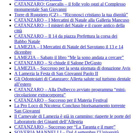
CATANZARO: Graecalis – il folle volo oggi al Complesso
monumentale San Giovanni
Torre di Ruggiero (CZ) – “Riconosci cristiano la tua dignità”
CATANZARO – I Mercatini di Natale alla Galleria Mancuso
CATANZARO – I misteri del Natale e il cuore antico della
città
CATANZARO – Il 14 da piazza Prefettura la corsa dei
Babbo Natale
LAMEZIA – I Mercatini di Natale del Savutano il 13 e 14
dicembre
LAMEZIA – Sabato il libro “Me la sono andata a cercare”
CATANZARO – Si chiude il Salone DeGusto
LAMEZIA – Successo per la sesta giornata di donazione Avis
A Lamezia la Festa di San Giovanni Paolo II
Gli Odontoiatri di Catanzaro: Allerta salute sul turismo dentale
all’estero
CATANZARO – Alla Dulbecco avviato programma “mini-
circolazione extracorporea”
CATANZARO – Successo per il Materia Festival
La Pro Loco di Nicotera: Concluso biorisanamento torrente
San Giovanni
Il Carnevale di Lamezia è già in cammino: riaperte le porte del
Laboratorio dei Giganti dell’Allegria
CATANZARO – Successo per “La Taranta e il mare”
SOVERIA MANNELLI – Dal 4 settembre l’Università