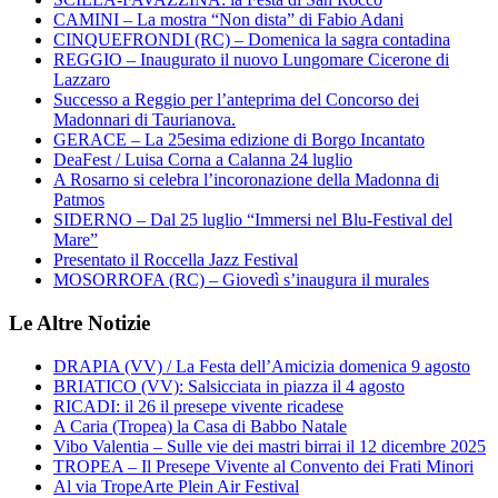
CAMINI – La mostra “Non dista” di Fabio Adani
CINQUEFRONDI (RC) – Domenica la sagra contadina
REGGIO – Inaugurato il nuovo Lungomare Cicerone di
Lazzaro
Successo a Reggio per l’anteprima del Concorso dei
Madonnari di Taurianova.
GERACE – La 25esima edizione di Borgo Incantato
DeaFest / Luisa Corna a Calanna 24 luglio
A Rosarno si celebra l’incoronazione della Madonna di
Patmos
SIDERNO – Dal 25 luglio “Immersi nel Blu-Festival del
Mare”
Presentato il Roccella Jazz Festival
MOSORROFA (RC) – Giovedì s’inaugura il murales
Le Altre Notizie
DRAPIA (VV) / La Festa dell’Amicizia domenica 9 agosto
BRIATICO (VV): Salsicciata in piazza il 4 agosto
RICADI: il 26 il presepe vivente ricadese
A Caria (Tropea) la Casa di Babbo Natale
Vibo Valentia – Sulle vie dei mastri birrai il 12 dicembre 2025
TROPEA – Il Presepe Vivente al Convento dei Frati Minori
Al via TropeArte Plein Air Festival