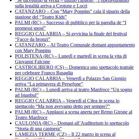
“Se dicessimo la verità – ultimo capitolo”, l’opera-dibattito
sulla legalità arriva a Crotone e Locri
CATANZARO – Con “Mary Poppins” cala il sipario della
stagione del “Teatro Kids”
PALMI (RC) – Successo di pubblico per la parodia de “I
promessi sposi”
REGGIO CALABRIA – Si avvicina la finale del festival
“Facce da bronzi”
CATANZARO – Al Teatro Comunale domani appuntamento
con Mary Poppins
POLISTENA (RC) – Lunedì e martedì in scena la vita di
Giovanni Falcone
CASTROLIBERO (CS) – Domenica uno spettacolo teatrale
per celebrare Franco Basaglia
REGGIO CALABRIA – Venerdì a Palazzo San Giorgio
arriva “La primavera di Persefone”
PALMI (RC) – Lunedì arriva al teatro Manfroce “Un sogno
ad Istanbul”
REGGIO CALABRIA – Venerdì al Cilea in scena lo
spettacolo “Ma non avevamo detto per sempre?”
PALMI (RC) – Applausi a scena aperta per Remo Girone al
Teatro Manfroce
CAULONIA (RC) – Domani all’Auditorium lo spettacolo
“Storia di una capinera”
LAMEZIA TERME (CZ) – Il 22 marzo in scena al