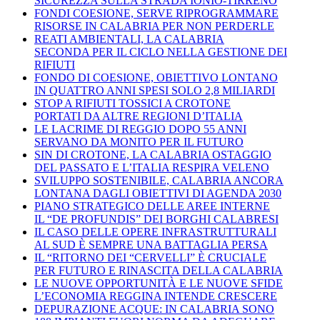
SICUREZZA SULLA STRADA IONIO-TIRRENO
FONDI COESIONE, SERVE RIPROGRAMMARE
RISORSE IN CALABRIA PER NON PERDERLE
REATI AMBIENTALI, LA CALABRIA
SECONDA PER IL CICLO NELLA GESTIONE DEI
RIFIUTI
FONDO DI COESIONE, OBIETTIVO LONTANO
IN QUATTRO ANNI SPESI SOLO 2,8 MILIARDI
STOP A RIFIUTI TOSSICI A CROTONE
PORTATI DA ALTRE REGIONI D’ITALIA
LE LACRIME DI REGGIO DOPO 55 ANNI
SERVANO DA MONITO PER IL FUTURO
SIN DI CROTONE, LA CALABRIA OSTAGGIO
DEL PASSATO E L’ITALIA RESPIRA VELENO
SVILUPPO SOSTENIBILE, CALABRIA ANCORA
LONTANA DAGLI OBIETTIVI DI AGENDA 2030
PIANO STRATEGICO DELLE AREE INTERNE
IL “DE PROFUNDIS” DEI BORGHI CALABRESI
IL CASO DELLE OPERE INFRASTRUTTURALI
AL SUD È SEMPRE UNA BATTAGLIA PERSA
IL “RITORNO DEI “CERVELLI” È CRUCIALE
PER FUTURO E RINASCITA DELLA CALABRIA
LE NUOVE OPPORTUNITÀ E LE NUOVE SFIDE
L’ECONOMIA REGGINA INTENDE CRESCERE
DEPURAZIONE ACQUE: IN CALABRIA SONO