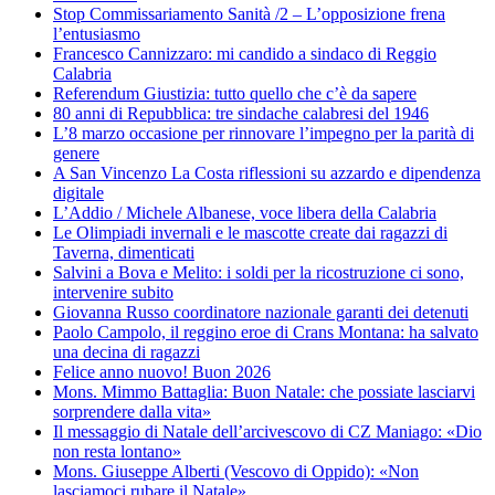
Stop Commissariamento Sanità /2 – L’opposizione frena
l’entusiasmo
Francesco Cannizzaro: mi candido a sindaco di Reggio
Calabria
Referendum Giustizia: tutto quello che c’è da sapere
80 anni di Repubblica: tre sindache calabresi del 1946
L’8 marzo occasione per rinnovare l’impegno per la parità di
genere
A San Vincenzo La Costa riflessioni su azzardo e dipendenza
digitale
L’Addio / Michele Albanese, voce libera della Calabria
Le Olimpiadi invernali e le mascotte create dai ragazzi di
Taverna, dimenticati
Salvini a Bova e Melito: i soldi per la ricostruzione ci sono,
intervenire subito
Giovanna Russo coordinatore nazionale garanti dei detenuti
Paolo Campolo, il reggino eroe di Crans Montana: ha salvato
una decina di ragazzi
Felice anno nuovo! Buon 2026
Mons. Mimmo Battaglia: Buon Natale: che possiate lasciarvi
sorprendere dalla vita»
Il messaggio di Natale dell’arcivescovo di CZ Maniago: «Dio
non resta lontano»
Mons. Giuseppe Alberti (Vescovo di Oppido): «Non
lasciamoci rubare il Natale»