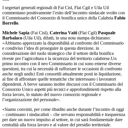
Email
I segretari generali regionali di Fai Cisl, Flai Cgil e Uila Uil
commentano positivamente l’esito dell’incontro sindacale svolto con
il Commissario del Consorzio di bonifica unico della Calabria
Fabio
Borrello
.
Michele Sapia
(Fai Cisl),
Caterina Vaiti
(Flai Cgil)
Pasquale
Barbalaco
(Uila Uil), difatti, in una nota stampa dichiarano:
«Abbiamo apprezzato la disponibilità al confronto del Commissario
e condiviso l’idea di proseguire in questa direzione, in
considerazione del ruolo strategico che il settore della bonifica
riveste per l’agricoltura e la sicurezza del territorio calabrese.Un
primo incontro con il neo Commissario in cui sono emerse diverse
questioni, tra cui la necessità di rafforzare le occasioni di confronto
anche negli undici Enti consortili attualmente posti in liquidazione,
al fine di affrontare quelle tematiche che interessano i lavoratori
dipendenti. A breve saranno inoltre discussi con il Commissario del
Consorzio Unico aspetti più tecnici e approfondimenti rispetto alla
forza lavoro, lo statuto del nuovo consorzio regionale e
l’organizzazione del personale».
«Siamo convinti, per come ribadito anche durante l’incontro di oggi
– continuano i sindacalisti – che servano responsabilità e trasparenza
per dare un nuovo impulso al settore, in cui sarà fondamentale dare
centralità alla forza lavoro e al valore del presidio territoriale.