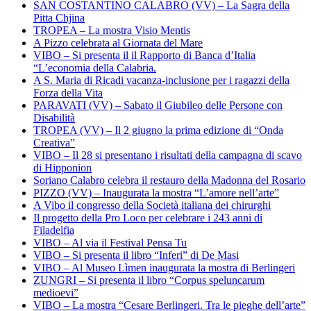
SAN COSTANTINO CALABRO (VV) – La Sagra della
Pitta Chjina
TROPEA – La mostra Visio Mentis
A Pizzo celebrata al Giornata del Mare
VIBO – Si presenta il il Rapporto di Banca d’Italia
“L’economia della Calabria.
A S. Maria di Ricadi vacanza-inclusione per i ragazzi della
Forza della Vita
PARAVATI (VV) – Sabato il Giubileo delle Persone con
Disabilità
TROPEA (VV) – Il 2 giugno la prima edizione di “Onda
Creativa”
VIBO – Il 28 si presentano i risultati della campagna di scavo
di Hipponion
Soriano Calabro celebra il restauro della Madonna del Rosario
PIZZO (VV) – Inaugurata la mostra “L’amore nell’arte”
A Vibo il congresso della Società italiana dei chirurghi
Il progetto della Pro Loco per celebrare i 243 anni di
Filadelfia
VIBO – Al via il Festival Pensa Tu
VIBO – Si presenta il libro “Inferi” di De Masi
VIBO – Al Museo Lìmen inaugurata la mostra di Berlingeri
ZUNGRI – Si presenta il libro “Corpus speluncarum
medioevi”
VIBO – La mostra “Cesare Berlingeri. Tra le pieghe dell’arte”