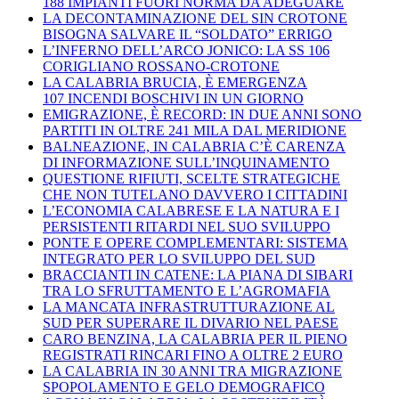
188 IMPIANTI FUORI NORMA DA ADEGUARE
LA DECONTAMINAZIONE DEL SIN CROTONE
BISOGNA SALVARE IL “SOLDATO” ERRIGO
L’INFERNO DELL’ARCO JONICO: LA SS 106
CORIGLIANO ROSSANO-CROTONE
LA CALABRIA BRUCIA, È EMERGENZA
107 INCENDI BOSCHIVI IN UN GIORNO
EMIGRAZIONE, È RECORD: IN DUE ANNI SONO
PARTITI IN OLTRE 241 MILA DAL MERIDIONE
BALNEAZIONE, IN CALABRIA C’È CARENZA
DI INFORMAZIONE SULL’INQUINAMENTO
QUESTIONE RIFIUTI, SCELTE STRATEGICHE
CHE NON TUTELANO DAVVERO I CITTADINI
L’ECONOMIA CALABRESE E LA NATURA E I
PERSISTENTI RITARDI NEL SUO SVILUPPO
PONTE E OPERE COMPLEMENTARI: SISTEMA
INTEGRATO PER LO SVILUPPO DEL SUD
BRACCIANTI IN CATENE: LA PIANA DI SIBARI
TRA LO SFRUTTAMENTO E L’AGROMAFIA
LA MANCATA INFRASTRUTTURAZIONE AL
SUD PER SUPERARE IL DIVARIO NEL PAESE
CARO BENZINA, LA CALABRIA PER IL PIENO
REGISTRATI RINCARI FINO A OLTRE 2 EURO
LA CALABRIA IN 30 ANNI TRA MIGRAZIONE
SPOPOLAMENTO E GELO DEMOGRAFICO