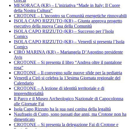
Grecia
MESORACA (KR) – L’iniziativa “Made in Italy: Il Cuore
della Nostra Cultura”
CROTONE – L’incontro su Comunità energetiche rinnovabili
ISOLA CAPO RIZZUTO (KR) – Giunta approva progetto
esecutivo della nuova Casa della Comunità
ISOLA CAPO RIZZUTO (KR) – Successo per l’Isola
Comics
ISOLA CAPO RIZZUTO (KR) – Venerdì si presenta l’Isola
Comics
CIRÒ MARINA (KR) – Mariangela D’Agostino presidente
Avis
CROTONE – Si presenta il libro “Andrea oltre il pantalone
rosa”
CROTONE – Il convegno sulle nuove sfide per la pediatria
Venerdì a Cirò si celebra la 13esima Giornata regionale del
Calendario
CROTONE – A lezione di identità territoriale e di
imprenditorialità
Il Parco e il Museo Archeologico Nazionale di Capocolonna
alle Giornate Fai
Isola Capo Rizzuto ha la sua oasi canina della legalità
Naufragio di Cutro, sono passati due anni, ma Crotone non ha
dimenticato
CROTONE – Si presenta la delegazione Fai di Crotone e