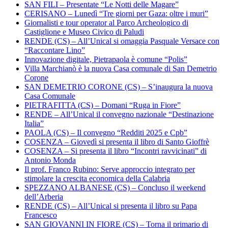
SAN FILI – Presentate “Le Notti delle Magare”
CERISANO – Lunedì “Tre giorni per Gaza: oltre i muri”
Giornalisti e tour operator al Parco Archeologico di
Castiglione e Museo Civico di Paludi
RENDE (CS) – All’Unical si omaggia Pasquale Versace con
“Raccontare Lino”
Innovazione digitale, Pietrapaola è comune “Polis”
Villa Marchianò è la nuova Casa comunale di San Demetrio
Corone
SAN DEMETRIO CORONE (CS) – S’inaugura la nuova
Casa Comunale
PIETRAFITTA (CS) – Domani “Ruga in Fiore”
RENDE – All’Unical il convegno nazionale “Destinazione
Italia”
PAOLA (CS) – Il convegno “Redditi 2025 e Cpb”
COSENZA – Giovedì si presenta il libro di Santo Gioffrè
COSENZA – Si presenta il libro “Incontri ravvicinati” di
Antonio Monda
Il prof. Franco Rubino: Serve approccio integrato per
stimolare la crescita economica della Calabria
SPEZZANO ALBANESE (CS) – Concluso il weekend
dell’Arberia
RENDE (CS) – All’Unical si presenta il libro su Papa
Francesco
SAN GIOVANNI IN FIORE (CS) – Torna il primario di