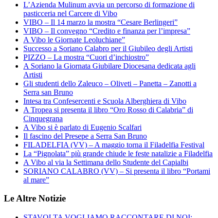
L’Azienda Mulinum avvia un percorso di formazione di
pasticceria nel Carcere di Vibo
VIBO – Il 14 marzo la mostra “Cesare Berlingeri”
VIBO – Il convegno “Credito e finanza per l’impresa”
A Vibo le Giornate Leoluchiane”
Successo a Soriano Calabro per il Giubileo degli Artisti
PIZZO – La mostra “Cuori d’inchiostro”
A Soriano la Giornata Giubilare Diocesana dedicata agli
Artisti
Gli studenti dello Zaleuco – Oliveti – Panetta – Zanotti a
Serra san Bruno
Intesa tra Confesercenti e Scuola Alberghiera di Vibo
A Tropea si presenta il libro “Oro Rosso di Calabria” di
Cinquegrana
A Vibo si è parlato di Eugenio Scalfari
Il fascino del Presepe a Serra San Bruno
FILADELFIA (VV) – A maggio torna il Filadelfia Festival
La “Pignolata” più grande chiude le feste natalizie a Filadelfia
A Vibo al via la Settimana dello Studente del Capialbi
SORIANO CALABRO (VV) – Si presenta il libro “Portami
al mare”
Le Altre Notizie
STAVOLTA VOGLIAMO RACCONTARE DI NOI: