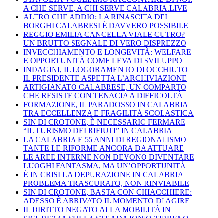
A CHE SERVE, A CHI SERVE CALABRIA.LIVE
ALTRO CHE ADDIO: LA RINASCITA DEI
BORGHI CALABRESI È DAVVERO POSSIBILE
REGGIO EMILIA CANCELLA VIALE CUTRO?
UN BRUTTO SEGNALE DI VERO DISPREZZO
INVECCHIAMENTO E LONGEVITÀ: WELFARE
E OPPORTUNITÀ COME LEVA DI SVILUPPO
INDAGINI, IL LOGORAMENTO DI OCCHIUTO
IL PRESIDENTE ASPETTA L’ARCHIVIAZIONE
ARTIGIANATO CALABRESE, UN COMPARTO
CHE RESISTE CON TENACIA A DIFFICOLTÀ
FORMAZIONE, IL PARADOSSO IN CALABRIA
TRA ECCELLENZA E FRAGILITÀ SCOLASTICA
SIN DI CROTONE, È NECESSARIO FERMARE
“IL TURISMO DEI RIFIUTI” IN CALABRIA
LA CALABRIA E 55 ANNI DI REGIONALISMO
TANTE LE RIFORME ANCORA DA ATTUARE
LE AREE INTERNE NON DEVONO DIVENTARE
LUOGHI FANTASMA, MA UN’OPPORTUNITÀ
È IN CRISI LA DEPURAZIONE IN CALABRIA
PROBLEMA TRASCURATO, NON RINVIABILE
SIN DI CROTONE, BASTA CON CHIACCHIERE:
ADESSO È ARRIVATO IL MOMENTO DI AGIRE
IL DIRITTO NEGATO ALLA MOBILITÀ IN