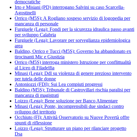
democratiche
Irto e Misiani (PD) interrogano Salvini su caso Scarcella-
Agostinelli
Orrico (M5S): A Rogliano sospeso servizio di logopedia per
mancanza di personale
Furgiuele (Lega): Fondi per la sicurezza idraulica passo avanti
per sviluppo Calabria
Furgiuele (Lega): Lavorare per sorveglianza epidemiologica
area
Baldino, Orrico e Tucci (M5S): Governo ha abbandonato ex
tirocinanti Mic e Giustizia
Orrico (M5S) interroga ministero Istruzione per conflittualità
al Liceo di Filadelfia
Minasi (Lega): Ddl su violenza di genere prezioso intervento
per tutela delle donne
Antoniozzi (FDI): Sui Lea compiuti progressi
Baldino (M5S): Tribunale di Castrovillari rischia paralisi per
mancanza di magistrati
Loizzo (Lega): Bene soluzione per Banco Alimentare
Minasi (Lega): Ponte, incomprensibili due sindaci contro
sviluppo del territorio
Occhiuto (FI): Attività Osservatorio su Nuove Povertà offre
spunti di riflessione
Loizzo (Lega): Strutturare un piano per rilanciare progetto
Dsa