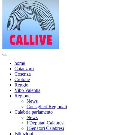
home
Catanzaro
Cosenza
Crotone
Reggio
Vibo Valentia
Regione
News
Consiglieri Regionali
Calabria parlamento
News
I Deputati Calabresi
I Senatori Calabresi
Istituzioni