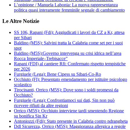
L’opinione / Manuela Labonia: La nuova rappresentanza
politica quasi interamente femminile segnale di cambiamento
Le Altre Notizie
SS 106, Rapani (Fdi): Aggiudicati i lavori da CZ a Kr, attesa
per Sibari
Baldino (M5S): Salvini tratta la Calabria come set per i suoi
spot
Baldino (M5S):Governo intervenga su crisi idrica nell’area
Rocca Imperiale–Trebisacce”
Rapani (FDI) al cantiere Rfi: Confermato rispetto tempistiche
per 2026
Furgiuele (Lega): Bene Cipess su Sibari-Co-Ro
Occhiuto (FI): Presentato emendamento per istituire psicologo
scolastico
Tirocinanti, Orrico (M5S): Dove sono i soldi promessi da
Occhiuto?
Furgiuele (Lega): Confrontiamoci sui dati, Sin non può
ricevere rifiuti da altre regioni
Orrico (M5S): Occhiuto interviene tardi smentendo Regione
su bonifica Sin Kr
Antoniozzi (Fdi): Stato presente in Calabria contro ndrangheta
Ddl Sicurezza, Orrico (M5S): Maggioranza allergica a regole