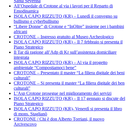
Santa Severina
All’Ospedale di Crotone al via i lavori per il Reparto di
Emodinamica
ISOLA CAPO RIZZUTO (KR) – Lunedì il convegno su
bullismo e cyberbullismo
“Libere Donne” di Crotone e “InOltre” insieme per i bambini
africani
CROTONE – Ingresso gratuito al Museo Archeologico
ISOLA CAPO RIZZUTO (KR) – Il 7 febbraio si presenta il
Piano Strategico
Il Tar dà ragione all’Adp di Kr sull’assistenza domiciliare
integrata
ISOLA CAPO RIZZUTO (KR) – Al via il progetto
ambientale “Compostiamoci bene”
CROTONE – Presentato il master “La filiera digitale dei beni
culturali”
CROTONE – Si presenta il master “La filiera digitale dei ben
culturali”
L’Asp Crotone prosegue nel miglioramento dei servizi
ISOLA CAPO RIZZUTO (KR) – Il 17 gennaio si discute del
Piano Strategico
ISOLA CAPO RIZZUTO (KR)- Venerdì si presenta il libro
di mons. Staglianò
CROTONE / Chi è don Alberto Torriani, il nuovo
Arcivescovo