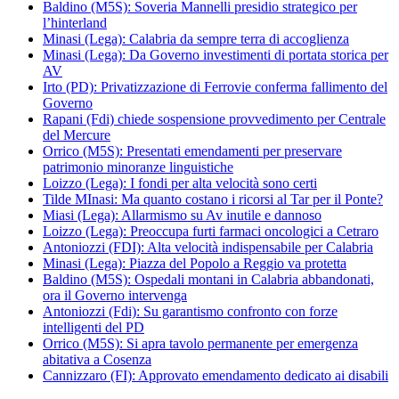
Baldino (M5S): Soveria Mannelli presidio strategico per
l’hinterland
Minasi (Lega): Calabria da sempre terra di accoglienza
Minasi (Lega): Da Governo investimenti di portata storica per
AV
Irto (PD): Privatizzazione di Ferrovie conferma fallimento del
Governo
Rapani (Fdi) chiede sospensione provvedimento per Centrale
del Mercure
Orrico (M5S): Presentati emendamenti per preservare
patrimonio minoranze linguistiche
Loizzo (Lega): I fondi per alta velocità sono certi
Tilde MInasi: Ma quanto costano i ricorsi al Tar per il Ponte?
Miasi (Lega): Allarmismo su Av inutile e dannoso
Loizzo (Lega): Preoccupa furti farmaci oncologici a Cetraro
Antoniozzi (FDI): Alta velocità indispensabile per Calabria
Minasi (Lega): Piazza del Popolo a Reggio va protetta
Baldino (M5S): Ospedali montani in Calabria abbandonati,
ora il Governo intervenga
Antoniozzi (Fdi): Su garantismo confronto con forze
intelligenti del PD
Orrico (M5S): Si apra tavolo permanente per emergenza
abitativa a Cosenza
Cannizzaro (FI): Approvato emendamento dedicato ai disabili