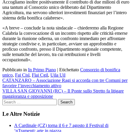
Accogliamo inoltre positivamente il contributo di due milioni di euro
una tantum al Consorzio unico deliberato dal Dipartimento
Agricoltura, ma servono ulteriori investimenti finanziari per l’intero
sistema della bonifica calabrese».
«A breve – conclude la nota sindacale – chiederemo alla Regione
Calabria la convocazione di un incontro rispetto alle criticità emerse
durante la riunione odierna, un confronto immediato per affrontare
strategie condivise e, in particolare, avviare un approfondito e
proficuo confronto, presso il Dipartimento regionale competente,
sulle tematiche del lavoro, tra cui retribuzioni e livelli
occupazionali».
Pubblicato in
In Primo Piano
|
Etichettato
Consorzio di bonifica
unico
,
Fai Cisl
,
Flai Cgil
,
Uila Uil
Navigazione
CATANZARO – Associazione Ragi si accorda con tre Comuni per
favorire l’invecchiamento attivo
articoli
VILLA SAN GIOVANNI (RC) – Il Ponte sullo Stretto fa litigare
maggioranza e opposizione
Le Altre Notizie
A Cardinale (CZ) torna il 6 e 7 agosto il Festival di
‘nTramenti: arte in piazza