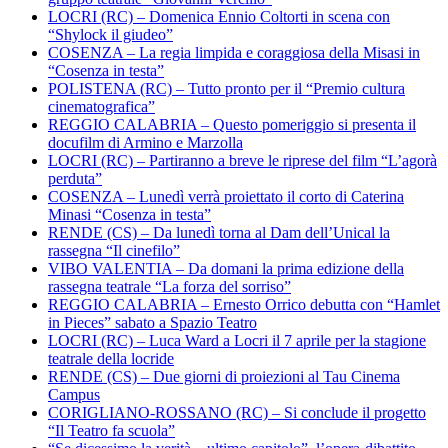
LOCRI (RC) – Domenica Ennio Coltorti in scena con
“Shylock il giudeo”
COSENZA – La regia limpida e coraggiosa della Misasi in
“Cosenza in testa”
POLISTENA (RC) – Tutto pronto per il “Premio cultura
cinematografica”
REGGIO CALABRIA – Questo pomeriggio si presenta il
docufilm di Armino e Marzolla
LOCRI (RC) – Partiranno a breve le riprese del film “L’agorà
perduta”
COSENZA – Lunedì verrà proiettato il corto di Caterina
Minasi “Cosenza in testa”
RENDE (CS) – Da lunedì torna al Dam dell’Unical la
rassegna “Il cinefilo”
VIBO VALENTIA – Da domani la prima edizione della
rassegna teatrale “La forza del sorriso”
REGGIO CALABRIA – Ernesto Orrico debutta con “Hamlet
in Pieces” sabato a Spazio Teatro
LOCRI (RC) – Luca Ward a Locri il 7 aprile per la stagione
teatrale della locride
RENDE (CS) – Due giorni di proiezioni al Tau Cinema
Campus
CORIGLIANO-ROSSANO (RC) – Si conclude il progetto
“Il Teatro fa scuola”