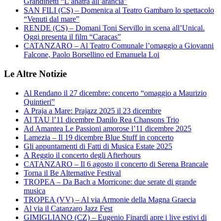
Grandinetti “L’anatra all’arancia”
SAN FILI (CS) – Domenica al Teatro Gambaro lo spettacolo
“Venuti dal mare”
RENDE (CS) – Domani Toni Servillo in scena all’Unical.
Oggi presenta il film “Caracas”
CATANZARO – Al Teatro Comunale l’omaggio a Giovanni
Falcone, Paolo Borsellino ed Emanuela Loi
Le Altre Notizie
Al Rendano il 27 dicembre: concerto “omaggio a Maurizio
Quintieri”
A Praja a Mare: Prajazz 2025 il 23 dicembre
Al TAU l’11 dicembre Danilo Rea Chansons Trio
Ad Amantea Le Passioni amorose l’11 dicembre 2025
Lamezia – Il 19 dicembre Blue Stuff in concerto
Gli appuntamenti di Fatti di Musica Estate 2025
A Reggio il concerto degli Afterhours
CATANZARO – Il 6 agosto il concerto di Serena Brancale
Torna il Be Alternative Festival
TROPEA – Da Bach a Morricone: due serate di grande
musica
TROPEA (VV) – Al via Armonie della Magna Graecia
Al via il Catanzaro Jazz Fest
GIMIGLIANO (CZ) – Eugenio Finardi apre i live estivi di