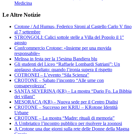
Medicina
Le Altre Notizie
Crotone / Ad Humus- Federico Sironi al Castello Carlo V fino
al 7 settembre
STRONGOLI: Calici sottole stelle a Villa del Popolo il 1°
agosto
Confcommercio Crotone: «Insieme per una movida
responsabile»
Melissa in festa per la 15esima Bandiera blu
Gli studenti del Liceo “Raffaele Lombardi Satriani”: Un
applauso sbagliato: quando l’ironia supera il rispetto
COTRONEI – L’evento “Sila Scienza”
CROTONE – Sabato l’incontro “Alle urne con
consapevolezza”
SANTA SEVERINA (KR) – La mostra “Dario Fo. La Bibbia
dei villani”
MESORACA (KR) – Nuova sede per il Centro Dialisi
CROTONE – Successo per KRIU – KRotone Identità
Urbane
CROTONE – La mostra “Madre: rituali di memoria”
A Umbriatico l’incontro pubblico per risolvere la zoonosi
A Crotone una due giorni sulla rete delle Donne della Magna