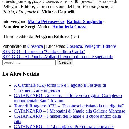
Questo pomeriggio, a Cosenza, alle 17.30, presso il Terrazzo di
Pellegrini Editore, la presentazione del libro
Piccole patrie, la
Patria, altre patrie
di
Vittorio Cappelli
.
Intervengono
Marta Petrusewicz
,
Battista Sangineto
e
Pantaleone Sergi
. Modera
Antonietta Cozza
.
Il libro è edito da
Pellegrini Editore
. (rcs)
Pubblicato in
Cosenza
|
Etichettato
Cosenza
,
Pellegrini Editore
Navigazione
REGGIO – La mostra “Culto Cultura Carità”
REGGIO – Al Panella-Vallauri l’evento di moda e spettacolo
articoli
Le Altre Notizie
A Cardinale (CZ) torna il 6 e 7 agosto il Festival di
‘nTramenti: arte in piazza
CATANZARO: Graecalis – il folle volo oggi al Complesso
monumentale San Giovanni
Torre di Ruggiero (CZ) – “Riconosci cristiano la tua dignità”
CATANZARO – I Mercatini di Natale alla Galleria Mancuso
CATANZARO – I misteri del Natale e il cuore antico della
città
CATANZARO – Il 14 da piazza Prefettura la corsa dei