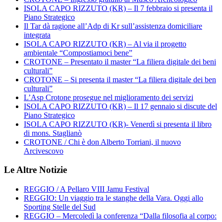
ISOLA CAPO RIZZUTO (KR) – Il 7 febbraio si presenta il
Piano Strategico
Il Tar dà ragione all’Adp di Kr sull’assistenza domiciliare
integrata
ISOLA CAPO RIZZUTO (KR) – Al via il progetto
ambientale “Compostiamoci bene”
CROTONE – Presentato il master “La filiera digitale dei beni
culturali”
CROTONE – Si presenta il master “La filiera digitale dei ben
culturali”
L’Asp Crotone prosegue nel miglioramento dei servizi
ISOLA CAPO RIZZUTO (KR) – Il 17 gennaio si discute del
Piano Strategico
ISOLA CAPO RIZZUTO (KR)- Venerdì si presenta il libro
di mons. Staglianò
CROTONE / Chi è don Alberto Torriani, il nuovo
Arcivescovo
Le Altre Notizie
REGGIO / A Pellaro VIII Jamu Festival
REGGIO: Un viaggio tra le stanghe della Vara. Oggi allo
Sporting Stelle del Sud
REGGIO – Mercoledì la conferenza “Dalla filosofia al corpo: