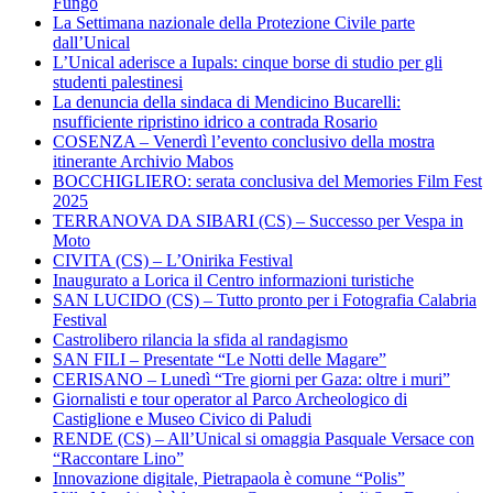
Fungo
La Settimana nazionale della Protezione Civile parte
dall’Unical
L’Unical aderisce a Iupals: cinque borse di studio per gli
studenti palestinesi
La denuncia della sindaca di Mendicino Bucarelli:
nsufficiente ripristino idrico a contrada Rosario
COSENZA – Venerdì l’evento conclusivo della mostra
itinerante Archivio Mabos
BOCCHIGLIERO: serata conclusiva del Memories Film Fest
2025
TERRANOVA DA SIBARI (CS) – Successo per Vespa in
Moto
CIVITA (CS) – L’Onirika Festival
Inaugurato a Lorica il Centro informazioni turistiche
SAN LUCIDO (CS) – Tutto pronto per i Fotografia Calabria
Festival
Castrolibero rilancia la sfida al randagismo
SAN FILI – Presentate “Le Notti delle Magare”
CERISANO – Lunedì “Tre giorni per Gaza: oltre i muri”
Giornalisti e tour operator al Parco Archeologico di
Castiglione e Museo Civico di Paludi
RENDE (CS) – All’Unical si omaggia Pasquale Versace con
“Raccontare Lino”
Innovazione digitale, Pietrapaola è comune “Polis”