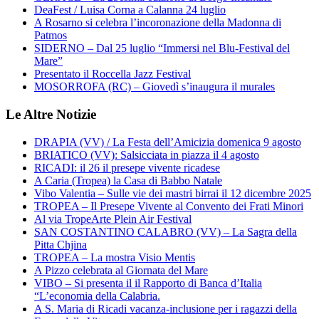
DeaFest / Luisa Corna a Calanna 24 luglio
A Rosarno si celebra l’incoronazione della Madonna di
Patmos
SIDERNO – Dal 25 luglio “Immersi nel Blu-Festival del
Mare”
Presentato il Roccella Jazz Festival
MOSORROFA (RC) – Giovedì s’inaugura il murales
Le Altre Notizie
DRAPIA (VV) / La Festa dell’Amicizia domenica 9 agosto
BRIATICO (VV): Salsicciata in piazza il 4 agosto
RICADI: il 26 il presepe vivente ricadese
A Caria (Tropea) la Casa di Babbo Natale
Vibo Valentia – Sulle vie dei mastri birrai il 12 dicembre 2025
TROPEA – Il Presepe Vivente al Convento dei Frati Minori
Al via TropeArte Plein Air Festival
SAN COSTANTINO CALABRO (VV) – La Sagra della
Pitta Chjina
TROPEA – La mostra Visio Mentis
A Pizzo celebrata al Giornata del Mare
VIBO – Si presenta il il Rapporto di Banca d’Italia
“L’economia della Calabria.
A S. Maria di Ricadi vacanza-inclusione per i ragazzi della