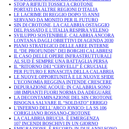
STOP A RIFIUTI TOSSICI A CROTONE
PORTATI DA ALTRE REGIONI D’ITALIA
LE LACRIME DI REGGIO DOPO 55 ANNI
SERVANO DA MONITO PER IL FUTURO
SIN DI CROTONE, LA CALABRIA OSTAGGIO
DEL PASSATO E L’ITALIA RESPIRA VELENO
SVILUPPO SOSTENIBILE, CALABRIA ANCORA
LONTANA DAGLI OBIETTIVI DI AGENDA 2030
PIANO STRATEGICO DELLE AREE INTERNE
IL “DE PROFUNDIS” DEI BORGHI CALABRESI
IL CASO DELLE OPERE INFRASTRUTTURALI
AL SUD È SEMPRE UNA BATTAGLIA PERSA
IL “RITORNO DEI “CERVELLI” È CRUCIALE
PER FUTURO E RINASCITA DELLA CALABRIA
LE NUOVE OPPORTUNITÀ E LE NUOVE SFIDE
L’ECONOMIA REGGINA INTENDE CRESCERE
DEPURAZIONE ACQUE: IN CALABRIA SONO
188 IMPIANTI FUORI NORMA DA ADEGUARE
LA DECONTAMINAZIONE DEL SIN CROTONE
BISOGNA SALVARE IL “SOLDATO” ERRIGO
L’INFERNO DELL’ARCO JONICO: LA SS 106
CORIGLIANO ROSSANO-CROTONE
LA CALABRIA BRUCIA, È EMERGENZA
107 INCENDI BOSCHIVI IN UN GIORNO
EMIGRAZIONE, È RECORD: IN DUE ANNI SONO