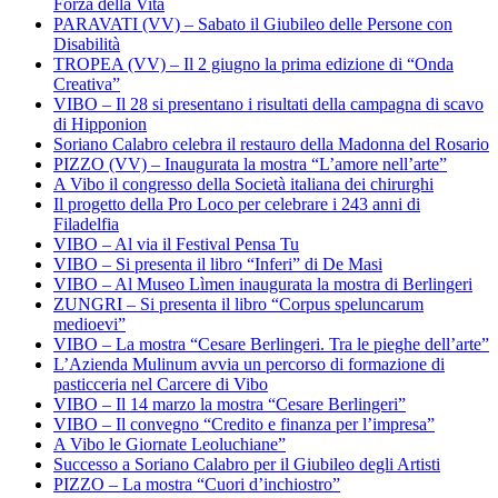
Forza della Vita
PARAVATI (VV) – Sabato il Giubileo delle Persone con
Disabilità
TROPEA (VV) – Il 2 giugno la prima edizione di “Onda
Creativa”
VIBO – Il 28 si presentano i risultati della campagna di scavo
di Hipponion
Soriano Calabro celebra il restauro della Madonna del Rosario
PIZZO (VV) – Inaugurata la mostra “L’amore nell’arte”
A Vibo il congresso della Società italiana dei chirurghi
Il progetto della Pro Loco per celebrare i 243 anni di
Filadelfia
VIBO – Al via il Festival Pensa Tu
VIBO – Si presenta il libro “Inferi” di De Masi
VIBO – Al Museo Lìmen inaugurata la mostra di Berlingeri
ZUNGRI – Si presenta il libro “Corpus speluncarum
medioevi”
VIBO – La mostra “Cesare Berlingeri. Tra le pieghe dell’arte”
L’Azienda Mulinum avvia un percorso di formazione di
pasticceria nel Carcere di Vibo
VIBO – Il 14 marzo la mostra “Cesare Berlingeri”
VIBO – Il convegno “Credito e finanza per l’impresa”
A Vibo le Giornate Leoluchiane”
Successo a Soriano Calabro per il Giubileo degli Artisti
PIZZO – La mostra “Cuori d’inchiostro”