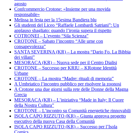
agosto
Confcommercio Crotone: «Insieme per una movida
responsabile»
Melissa in festa per la 15esima Bandiera blu
Gli studenti del Liceo “Raffaele Lombardi Satriani”: Un
applauso sbagliato: quando l’ironia supera il rispetto
COTRONEI – L’evento “Sila Scienza”
CROTONE – Sabato l’incontro “Alle urne con
consapevolezza”
SANTA SEVERINA (KR) – La mostra “Dario Fo. La Bibbia
dei villani”
MESORACA (KR) – Nuova sede per il Centro Dialisi
CROTONE – Successo per KRIU – KRotone Identità
Urbane
CROTONE – La mostra “Madre: rituali di memoria”
A Umbriatico l’incontro pubblico per risolvere la zoonosi
A Crotone una due giorni sulla rete delle Donne della Magna
Grecia
MESORACA (KR) – L’iniziativa “Made in Italy: Il Cuore
della Nostra Cultura”
CROTONE – L’incontro su Comunità energetiche rinnovabili
ISOLA CAPO RIZZUTO (KR) – Giunta approva progetto
esecutivo della nuova Casa della Comunità
ISOLA CAPO RIZZUTO (KR) – Successo per l’Isola
Comics