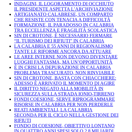
INDAGINI, IL LOGORAMENTO DI OCCHIUTO
IL PRESIDENTE ASPETTA L’ARCHIVIAZIONE
ARTIGIANATO CALABRESE, UN COMPARTO
CHE RESISTE CON TENACIA A DIFFICOLTÀ
FORMAZIONE, IL PARADOSSO IN CALABRIA
TRA ECCELLENZA E FRAGILITÀ SCOLASTICA
SIN DI CROTONE, È NECESSARIO FERMARE
“IL TURISMO DEI RIFIUTI” IN CALABRIA
LA CALABRIA E 55 ANNI DI REGIONALISMO
TANTE LE RIFORME ANCORA DA ATTUARE
LE AREE INTERNE NON DEVONO DIVENTARE
LUOGHI FANTASMA, MA UN’OPPORTUNITÀ
È IN CRISI LA DEPURAZIONE IN CALABRIA
PROBLEMA TRASCURATO, NON RINVIABILE
SIN DI CROTONE, BASTA CON CHIACCHIERE:
ADESSO È ARRIVATO IL MOMENTO DI AGIRE
IL DIRITTO NEGATO ALLA MOBILITÀ IN
SICUREZZA SULLA STRADA IONIO-TIRRENO
FONDI COESIONE, SERVE RIPROGRAMMARE
RISORSE IN CALABRIA PER NON PERDERLE
REATI AMBIENTALI, LA CALABRIA
SECONDA PER IL CICLO NELLA GESTIONE DEI
RIFIUTI
FONDO DI COESIONE, OBIETTIVO LONTANO
IN QUATTRO ANNI SPESI SOLO 2,8 MILIARDI