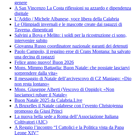
genere
A San Vincenzo La Costa riflessioni su azzardo e dipendenza
digitale
L’Addio / Michele Albanese, voce libera della Calabria
Le Olimpiadi invernali e le mascotte create dai ragazzi di
Taverna, dimenticati
Salvini a Bova e Melito: i soldi per la ricostruzione ci sono,
intervenire subito
Giovanna Russo coordinatore nazionale garanti dei detenuti
Paolo Campolo, il reggino eroe di Crans Montana: ha salvato
una decina di ragazzi
Felice anno nuovo! Buon 2026
Mons. Mimmo Battaglia: Buon Natale: che possiate lasciarvi
sorprendere dalla vita»
Il messaggio di Natale dell’arcivescovo di CZ Maniago: «Dio
non resta lontano»
Mons. Giuseppe Alberti (Vescovo di Oppido): «Non
lasciamoci rubare il Natale»
Buon Natale 2025 da Calabria.Live
A Bruxelles il Natale calabrese con l’evento Christojenna
promosso da Giusi Princi
La nuova bella sede a Roma dell’Associazione Italiana
Coltivatori (AIC)
A Reggio l’incontro “I Cattolici e la Politica vista da Papa
Leone XIV”