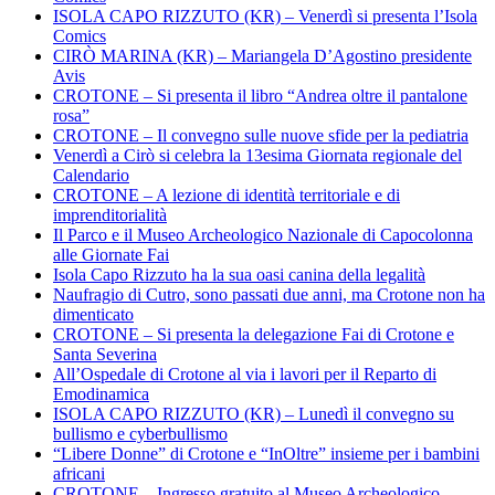
ISOLA CAPO RIZZUTO (KR) – Venerdì si presenta l’Isola
Comics
CIRÒ MARINA (KR) – Mariangela D’Agostino presidente
Avis
CROTONE – Si presenta il libro “Andrea oltre il pantalone
rosa”
CROTONE – Il convegno sulle nuove sfide per la pediatria
Venerdì a Cirò si celebra la 13esima Giornata regionale del
Calendario
CROTONE – A lezione di identità territoriale e di
imprenditorialità
Il Parco e il Museo Archeologico Nazionale di Capocolonna
alle Giornate Fai
Isola Capo Rizzuto ha la sua oasi canina della legalità
Naufragio di Cutro, sono passati due anni, ma Crotone non ha
dimenticato
CROTONE – Si presenta la delegazione Fai di Crotone e
Santa Severina
All’Ospedale di Crotone al via i lavori per il Reparto di
Emodinamica
ISOLA CAPO RIZZUTO (KR) – Lunedì il convegno su
bullismo e cyberbullismo
“Libere Donne” di Crotone e “InOltre” insieme per i bambini
africani
CROTONE – Ingresso gratuito al Museo Archeologico