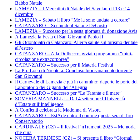
Babbo Natale
LAMEZIA – I Mercatini di Natale del Savutano il 13 e 14
dicembre
LAMEZIA – Sabato il libro “Me la sono andata a cercare”
CATANZARO – Si chiude il Salone DeGusto
LAMEZIA – Successo per la sesta giornata di donazione Avis
A Lamezia la Festa di San Giovanni Paolo II
Gli Odontoiatri di Catanzaro: Allerta salute sul turismo dentale
all’estero
CATANZARO – Alla Dulbecco avviato programma “mini-
circolazione extracorporea”
CATANZARO – Successo per il Materia Festival
La Pro Loco di Nicotera: Concluso biorisanamento torrente
San Giovanni
Il Carnevale di Lamezia è già in cammino: riaperte le porte del
Laboratorio dei Giganti dell’Allegria
CATANZARO – Successo per “La Taranta e il mare”
SOVERIA MANNELLI – Dal 4 settembre l’Università
d’Estate sull’Intelligence
A Conflenti celebrata la Madonna di Visora
CATANZARO – EstArte entro il confine questa sera il Trio
Conservatorio
CARDINALE (CZ) – Il festival ‘nTramenti 2025 – Memoria
che cura
NOCERA TERINESE (CZ) – Si presenta il libro “Giornali