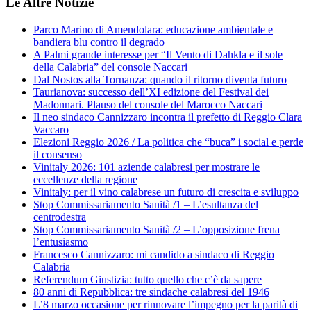
Le Altre Notizie
Parco Marino di Amendolara: educazione ambientale e
bandiera blu contro il degrado
A Palmi grande interesse per “Il Vento di Dahkla e il sole
della Calabria” del console Naccari
Dal Nostos alla Tornanza: quando il ritorno diventa futuro
Taurianova: successo dell’XI edizione del Festival dei
Madonnari. Plauso del console del Marocco Naccari
Il neo sindaco Cannizzaro incontra il prefetto di Reggio Clara
Vaccaro
Elezioni Reggio 2026 / La politica che “buca” i social e perde
il consenso
Vinitaly 2026: 101 aziende calabresi per mostrare le
eccellenze della regione
Vinitaly: per il vino calabrese un futuro di crescita e sviluppo
Stop Commissariamento Sanità /1 – L’esultanza del
centrodestra
Stop Commissariamento Sanità /2 – L’opposizione frena
l’entusiasmo
Francesco Cannizzaro: mi candido a sindaco di Reggio
Calabria
Referendum Giustizia: tutto quello che c’è da sapere
80 anni di Repubblica: tre sindache calabresi del 1946
L’8 marzo occasione per rinnovare l’impegno per la parità di