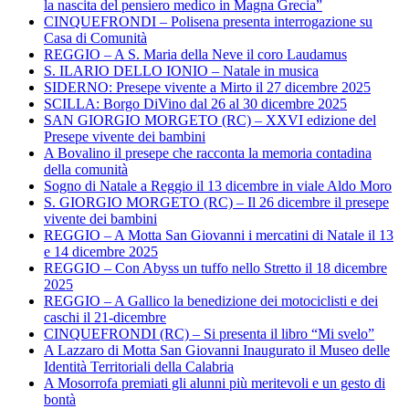
la nascita del pensiero medico in Magna Grecia”
CINQUEFRONDI – Polisena presenta interrogazione su
Casa di Comunità
REGGIO – A S. Maria della Neve il coro Laudamus
S. ILARIO DELLO IONIO – Natale in musica
SIDERNO: Presepe vivente a Mirto il 27 dicembre 2025
SCILLA: Borgo DiVino dal 26 al 30 dicembre 2025
SAN GIORGIO MORGETO (RC) – XXVI edizione del
Presepe vivente dei bambini
A Bovalino il presepe che racconta la memoria contadina
della comunità
Sogno di Natale a Reggio il 13 dicembre in viale Aldo Moro
S. GIORGIO MORGETO (RC) – Il 26 dicembre il presepe
vivente dei bambini
REGGIO – A Motta San Giovanni i mercatini di Natale il 13
e 14 dicembre 2025
REGGIO – Con Abyss un tuffo nello Stretto il 18 dicembre
2025
REGGIO – A Gallico la benedizione dei motociclisti e dei
caschi il 21-dicembre
CINQUEFRONDI (RC) – Si presenta il libro “Mi svelo”
A Lazzaro di Motta San Giovanni Inaugurato il Museo delle
Identità Territoriali della Calabria
A Mosorrofa premiati gli alunni più meritevoli e un gesto di
bontà