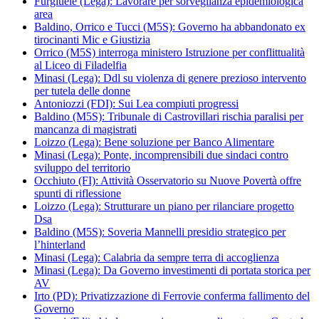
Furgiuele (Lega): Lavorare per sorveglianza epidemiologica
area
Baldino, Orrico e Tucci (M5S): Governo ha abbandonato ex
tirocinanti Mic e Giustizia
Orrico (M5S) interroga ministero Istruzione per conflittualità
al Liceo di Filadelfia
Minasi (Lega): Ddl su violenza di genere prezioso intervento
per tutela delle donne
Antoniozzi (FDI): Sui Lea compiuti progressi
Baldino (M5S): Tribunale di Castrovillari rischia paralisi per
mancanza di magistrati
Loizzo (Lega): Bene soluzione per Banco Alimentare
Minasi (Lega): Ponte, incomprensibili due sindaci contro
sviluppo del territorio
Occhiuto (FI): Attività Osservatorio su Nuove Povertà offre
spunti di riflessione
Loizzo (Lega): Strutturare un piano per rilanciare progetto
Dsa
Baldino (M5S): Soveria Mannelli presidio strategico per
l’hinterland
Minasi (Lega): Calabria da sempre terra di accoglienza
Minasi (Lega): Da Governo investimenti di portata storica per
AV
Irto (PD): Privatizzazione di Ferrovie conferma fallimento del
Governo