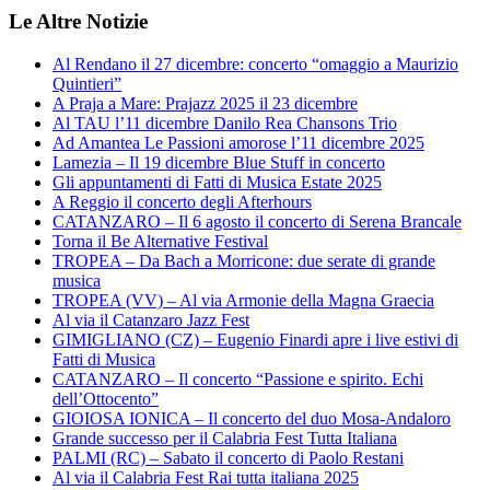
Le Altre Notizie
Al Rendano il 27 dicembre: concerto “omaggio a Maurizio
Quintieri”
A Praja a Mare: Prajazz 2025 il 23 dicembre
Al TAU l’11 dicembre Danilo Rea Chansons Trio
Ad Amantea Le Passioni amorose l’11 dicembre 2025
Lamezia – Il 19 dicembre Blue Stuff in concerto
Gli appuntamenti di Fatti di Musica Estate 2025
A Reggio il concerto degli Afterhours
CATANZARO – Il 6 agosto il concerto di Serena Brancale
Torna il Be Alternative Festival
TROPEA – Da Bach a Morricone: due serate di grande
musica
TROPEA (VV) – Al via Armonie della Magna Graecia
Al via il Catanzaro Jazz Fest
GIMIGLIANO (CZ) – Eugenio Finardi apre i live estivi di
Fatti di Musica
CATANZARO – Il concerto “Passione e spirito. Echi
dell’Ottocento”
GIOIOSA IONICA – Il concerto del duo Mosa-Andaloro
Grande successo per il Calabria Fest Tutta Italiana
PALMI (RC) – Sabato il concerto di Paolo Restani
Al via il Calabria Fest Rai tutta italiana 2025