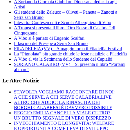
A Soriano la Giornata Giubilare Diocesana dedicata agli
Artisti
Gli studenti dello Zaleuco – Oliveti – Panetta – Zanotti a
Serra san Bruno
Intesa tra Confesercenti e Scuola Alberghiera di Vibo
A Tropea si presenta il libro “Oro Rosso di Calabria” di
Cinquegrana
A Vibo si è parlato di Eugenio Scalfari
Il fascino del Presepe a Serra San Bruno
FILADELFIA (VV) – A maggio torna il Filadelfia Festival
La “Pignolata” più grande chiude le feste natalizie a Filadelfia
A Vibo al via la Settimana dello Studente del Capialbi
SORIANO CALABRO (VV) – Si presenta il libro “Portami
al mare”
Le Altre Notizie
STAVOLTA VOGLIAMO RACCONTARE DI NOI:
A CHE SERVE, A CHI SERVE CALABRIA.LIVE
ALTRO CHE ADDIO: LA RINASCITA DEI
BORGHI CALABRESI È DAVVERO POSSIBILE
REGGIO EMILIA CANCELLA VIALE CUTRO?
UN BRUTTO SEGNALE DI VERO DISPREZZO
INVECCHIAMENTO E LONGEVITÀ: WELFARE
E OPPORTUNITÀ COME LEVA DI SVILUPPO