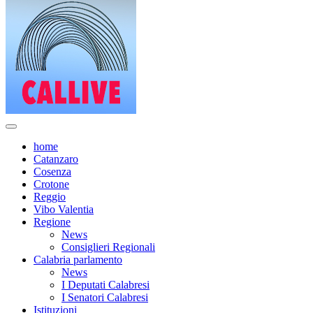
home
Catanzaro
Cosenza
Crotone
Reggio
Vibo Valentia
Regione
News
Consiglieri Regionali
Calabria parlamento
News
I Deputati Calabresi
I Senatori Calabresi
Istituzioni