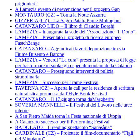
prigionieri”
A Lamezia evento di prevenzione per il progetto Gap
MONTAURO (CZ) – Torna la Notte Azzurra
GIZZERIA (CZ) – La Sagra Patati, Pipi e Mulingiani
CATANZARO LIDO – Il libro di Claudio Borghi
LAMEZIA – Inaugurata la sede dell’Associazione “Il Dono”
LAMEZIA – Presentato il progetto di ricerca europeo
Fastch2ange
CATANZARO – Aggiudicati lavori depurazione tra via
Fiume Busento e Barone
LAMEZIA – Venerdì “La cura” presenta la proposta di legge
per trasformare in spoke gli ospedali montani della Calabria
CATANZARO – Proseguono interventi di pulizia
straordinaria
LAMEZIA – Successo per Trame Festival
TAVERNA (CZ) – Aperta la call per la residenza di scrittura
naturalistica promossa dall’Hyle Book Festival
CATANZARO – Il 17 giugno torna daMargherita
SOVERIA MANNELLI – Il Festival del Lavoro nelle aree
interne
A San Pietro Maida torna la Festa nazionale di Utopia
A Catanzaro successo per il Performing Festival
BADOLATO – Il reading-spettacolo “Sanasàna”
CARDINALE (CZ) – Proiettato il film-documentario “Figli
del Minotauro”