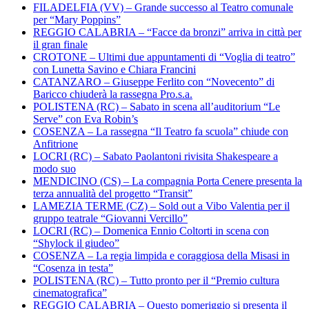
FILADELFIA (VV) – Grande successo al Teatro comunale
per “Mary Poppins”
REGGIO CALABRIA – “Facce da bronzi” arriva in città per
il gran finale
CROTONE – Ultimi due appuntamenti di “Voglia di teatro”
con Lunetta Savino e Chiara Francini
CATANZARO – Giuseppe Ferlito con “Novecento” di
Baricco chiuderà la rassegna Pro.s.a.
POLISTENA (RC) – Sabato in scena all’auditorium “Le
Serve” con Eva Robin’s
COSENZA – La rassegna “Il Teatro fa scuola” chiude con
Anfitrione
LOCRI (RC) – Sabato Paolantoni rivisita Shakespeare a
modo suo
MENDICINO (CS) – La compagnia Porta Cenere presenta la
terza annualità del progetto “Transit”
LAMEZIA TERME (CZ) – Sold out a Vibo Valentia per il
gruppo teatrale “Giovanni Vercillo”
LOCRI (RC) – Domenica Ennio Coltorti in scena con
“Shylock il giudeo”
COSENZA – La regia limpida e coraggiosa della Misasi in
“Cosenza in testa”
POLISTENA (RC) – Tutto pronto per il “Premio cultura
cinematografica”
REGGIO CALABRIA – Questo pomeriggio si presenta il