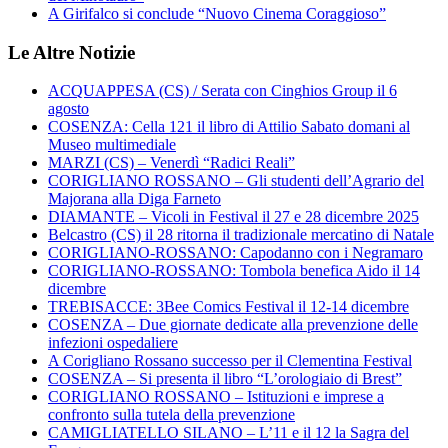
A Girifalco si conclude “Nuovo Cinema Coraggioso”
Le Altre Notizie
ACQUAPPESA (CS) / Serata con Cinghios Group il 6
agosto
COSENZA: Cella 121 il libro di Attilio Sabato domani al
Museo multimediale
MARZI (CS) – Venerdì “Radici Reali”
CORIGLIANO ROSSANO – Gli studenti dell’Agrario del
Majorana alla Diga Farneto
DIAMANTE – Vicoli in Festival il 27 e 28 dicembre 2025
Belcastro (CS) il 28 ritorna il tradizionale mercatino di Natale
CORIGLIANO-ROSSANO: Capodanno con i Negramaro
CORIGLIANO-ROSSANO: Tombola benefica Aido il 14
dicembre
TREBISACCE: 3Bee Comics Festival il 12-14 dicembre
COSENZA – Due giornate dedicate alla prevenzione delle
infezioni ospedaliere
A Corigliano Rossano successo per il Clementina Festival
COSENZA – Si presenta il libro “L’orologiaio di Brest”
CORIGLIANO ROSSANO – Istituzioni e imprese a
confronto sulla tutela della prevenzione
CAMIGLIATELLO SILANO – L’11 e il 12 la Sagra del