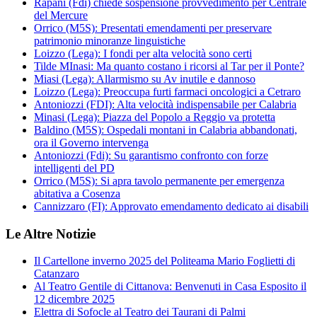
Rapani (Fdi) chiede sospensione provvedimento per Centrale
del Mercure
Orrico (M5S): Presentati emendamenti per preservare
patrimonio minoranze linguistiche
Loizzo (Lega): I fondi per alta velocità sono certi
Tilde MInasi: Ma quanto costano i ricorsi al Tar per il Ponte?
Miasi (Lega): Allarmismo su Av inutile e dannoso
Loizzo (Lega): Preoccupa furti farmaci oncologici a Cetraro
Antoniozzi (FDI): Alta velocità indispensabile per Calabria
Minasi (Lega): Piazza del Popolo a Reggio va protetta
Baldino (M5S): Ospedali montani in Calabria abbandonati,
ora il Governo intervenga
Antoniozzi (Fdi): Su garantismo confronto con forze
intelligenti del PD
Orrico (M5S): Si apra tavolo permanente per emergenza
abitativa a Cosenza
Cannizzaro (FI): Approvato emendamento dedicato ai disabili
Le Altre Notizie
Il Cartellone inverno 2025 del Politeama Mario Foglietti di
Catanzaro
Al Teatro Gentile di Cittanova: Benvenuti in Casa Esposito il
12 dicembre 2025
Elettra di Sofocle al Teatro dei Taurani di Palmi