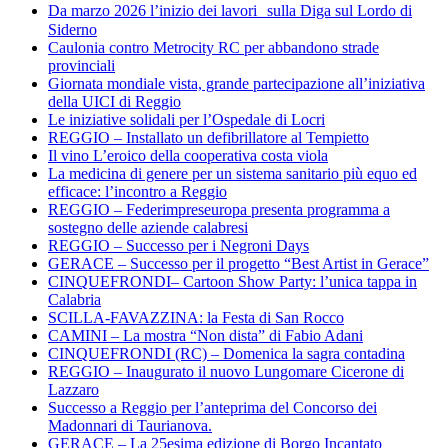
Da marzo 2026 l’inizio dei lavori sulla Diga sul Lordo di
Siderno
Caulonia contro Metrocity RC per abbandono strade
provinciali
Giornata mondiale vista, grande partecipazione all’iniziativa
della UICI di Reggio
Le iniziative solidali per l’Ospedale di Locri
REGGIO – Installato un defibrillatore al Tempietto
Il vino L’eroico della cooperativa costa viola
La medicina di genere per un sistema sanitario più equo ed
efficace: l’incontro a Reggio
REGGIO – Federimpreseuropa presenta programma a
sostegno delle aziende calabresi
REGGIO – Successo per i Negroni Days
GERACE – Successo per il progetto “Best Artist in Gerace”
CINQUEFRONDI– Cartoon Show Party: l’unica tappa in
Calabria
SCILLA-FAVAZZINA: la Festa di San Rocco
CAMINI – La mostra “Non dista” di Fabio Adani
CINQUEFRONDI (RC) – Domenica la sagra contadina
REGGIO – Inaugurato il nuovo Lungomare Cicerone di
Lazzaro
Successo a Reggio per l’anteprima del Concorso dei
Madonnari di Taurianova.
GERACE – La 25esima edizione di Borgo Incantato