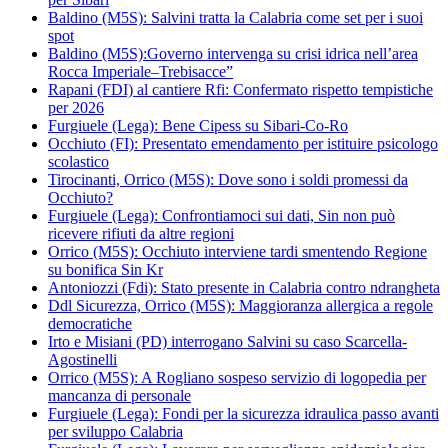
Baldino (M5S): Salvini tratta la Calabria come set per i suoi
spot
Baldino (M5S):Governo intervenga su crisi idrica nell’area
Rocca Imperiale–Trebisacce”
Rapani (FDI) al cantiere Rfi: Confermato rispetto tempistiche
per 2026
Furgiuele (Lega): Bene Cipess su Sibari-Co-Ro
Occhiuto (FI): Presentato emendamento per istituire psicologo
scolastico
Tirocinanti, Orrico (M5S): Dove sono i soldi promessi da
Occhiuto?
Furgiuele (Lega): Confrontiamoci sui dati, Sin non può
ricevere rifiuti da altre regioni
Orrico (M5S): Occhiuto interviene tardi smentendo Regione
su bonifica Sin Kr
Antoniozzi (Fdi): Stato presente in Calabria contro ndrangheta
Ddl Sicurezza, Orrico (M5S): Maggioranza allergica a regole
democratiche
Irto e Misiani (PD) interrogano Salvini su caso Scarcella-
Agostinelli
Orrico (M5S): A Rogliano sospeso servizio di logopedia per
mancanza di personale
Furgiuele (Lega): Fondi per la sicurezza idraulica passo avanti
per sviluppo Calabria