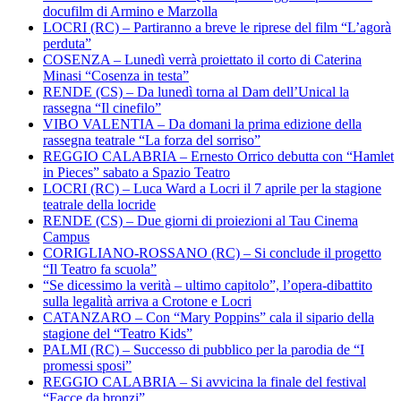
docufilm di Armino e Marzolla
LOCRI (RC) – Partiranno a breve le riprese del film “L’agorà
perduta”
COSENZA – Lunedì verrà proiettato il corto di Caterina
Minasi “Cosenza in testa”
RENDE (CS) – Da lunedì torna al Dam dell’Unical la
rassegna “Il cinefilo”
VIBO VALENTIA – Da domani la prima edizione della
rassegna teatrale “La forza del sorriso”
REGGIO CALABRIA – Ernesto Orrico debutta con “Hamlet
in Pieces” sabato a Spazio Teatro
LOCRI (RC) – Luca Ward a Locri il 7 aprile per la stagione
teatrale della locride
RENDE (CS) – Due giorni di proiezioni al Tau Cinema
Campus
CORIGLIANO-ROSSANO (RC) – Si conclude il progetto
“Il Teatro fa scuola”
“Se dicessimo la verità – ultimo capitolo”, l’opera-dibattito
sulla legalità arriva a Crotone e Locri
CATANZARO – Con “Mary Poppins” cala il sipario della
stagione del “Teatro Kids”
PALMI (RC) – Successo di pubblico per la parodia de “I
promessi sposi”
REGGIO CALABRIA – Si avvicina la finale del festival
“Facce da bronzi”