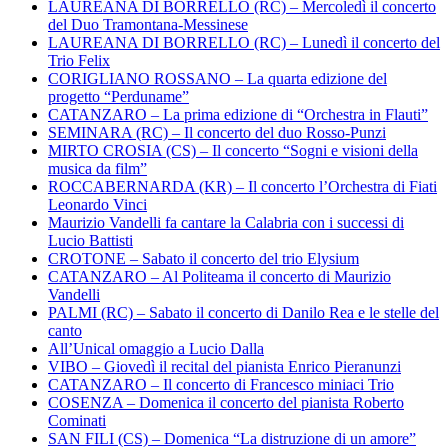
LAUREANA DI BORRELLO (RC) – Mercoledì il concerto
del Duo Tramontana-Messinese
LAUREANA DI BORRELLO (RC) – Lunedì il concerto del
Trio Felix
CORIGLIANO ROSSANO – La quarta edizione del
progetto “Perduname”
CATANZARO – La prima edizione di “Orchestra in Flauti”
SEMINARA (RC) – Il concerto del duo Rosso-Punzi
MIRTO CROSIA (CS) – Il concerto “Sogni e visioni della
musica da film”
ROCCABERNARDA (KR) – Il concerto l’Orchestra di Fiati
Leonardo Vinci
Maurizio Vandelli fa cantare la Calabria con i successi di
Lucio Battisti
CROTONE – Sabato il concerto del trio Elysium
CATANZARO – Al Politeama il concerto di Maurizio
Vandelli
PALMI (RC) – Sabato il concerto di Danilo Rea e le stelle del
canto
All’Unical omaggio a Lucio Dalla
VIBO – Giovedì il recital del pianista Enrico Pieranunzi
CATANZARO – Il concerto di Francesco miniaci Trio
COSENZA – Domenica il concerto del pianista Roberto
Cominati
SAN FILI (CS) – Domenica “La distruzione di un amore”