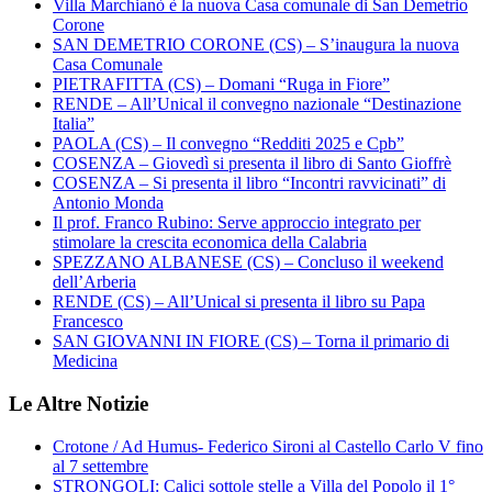
Villa Marchianò è la nuova Casa comunale di San Demetrio
Corone
SAN DEMETRIO CORONE (CS) – S’inaugura la nuova
Casa Comunale
PIETRAFITTA (CS) – Domani “Ruga in Fiore”
RENDE – All’Unical il convegno nazionale “Destinazione
Italia”
PAOLA (CS) – Il convegno “Redditi 2025 e Cpb”
COSENZA – Giovedì si presenta il libro di Santo Gioffrè
COSENZA – Si presenta il libro “Incontri ravvicinati” di
Antonio Monda
Il prof. Franco Rubino: Serve approccio integrato per
stimolare la crescita economica della Calabria
SPEZZANO ALBANESE (CS) – Concluso il weekend
dell’Arberia
RENDE (CS) – All’Unical si presenta il libro su Papa
Francesco
SAN GIOVANNI IN FIORE (CS) – Torna il primario di
Medicina
Le Altre Notizie
Crotone / Ad Humus- Federico Sironi al Castello Carlo V fino
al 7 settembre
STRONGOLI: Calici sottole stelle a Villa del Popolo il 1°