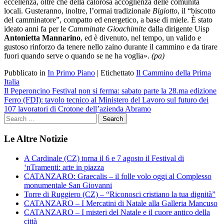
eccellenza, oltre che della calorosa accoglienza delle comunità
locali. Gusteranno, inoltre, l’ormai tradizionale
Bigiotto
, il “biscotto
del camminatore”, compatto ed energetico, a base di miele. È stato
ideato anni fa per le
Camminate Gioachimite
dalla dirigente Uisp
Antonietta Mannarino
, ed è divenuto, nel tempo, un valido e
gustoso rinforzo da tenere nello zaino durante il cammino e da tirare
fuori quando serve o quando se ne ha voglia».
(pa)
Pubblicato in
In Primo Piano
|
Etichettato
Il Cammino della Prima
Italia
Navigazione
Il Peperoncino Festival non si ferma: sabato parte la 28.ma edizione
Ferro (FDI): tavolo tecnico al Ministero del Lavoro sul futuro dei
articoli
107 lavoratori di Crotone dell’azienda Abramo
Le Altre Notizie
A Cardinale (CZ) torna il 6 e 7 agosto il Festival di
‘nTramenti: arte in piazza
CATANZARO: Graecalis – il folle volo oggi al Complesso
monumentale San Giovanni
Torre di Ruggiero (CZ) – “Riconosci cristiano la tua dignità”
CATANZARO – I Mercatini di Natale alla Galleria Mancuso
CATANZARO – I misteri del Natale e il cuore antico della
città