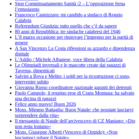
Stop Commissariamento Sanità /2 – L’opposizione frena
l’entusiasmo
Francesco Cannizzaro: mi candido a sindaco di Reggio
Calabria
Referendum Giustizia: tutto quello che c’è da sapere
80 anni di Repubblica: tre sindache calabresi del 1946
L’8 marzo occasione per rinnovare l’impegno per la parità di
genere
A San Vincenzo La Costa riflessioni su azzardo e dipendenza
digitale
L’Addio / Michele Albanese, voce libera della Calabria
Le Olimpiadi invernali e le mascotte create dai ragazzi di
Taverna, dimenticati
Salvini a Bova e Melito: i soldi per la ricostruzione ci sono,
intervenire subito
Giovanna Russo coordinatore nazionale garanti dei detenuti
Paolo Campolo, il reggino eroe di Crans Montana: ha salvato
una decina di ragazzi
Felice anno nuovo! Buon 2026
Mons. Mimmo Battaglia: Buon Natale: che possiate lasciarvi
sorprendere dalla vita»
Il messaggio di Natale dell’arcivescovo di CZ Maniago: «Dio
non resta lontano»
Mons. Giuseppe Alberti (Vescovo di Oppido): «Non
lasciamoci rubare il Natale»