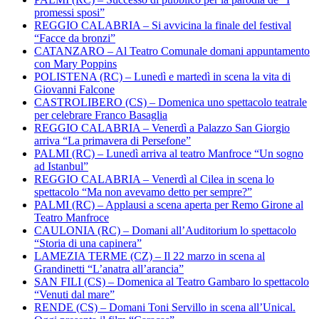
promessi sposi”
REGGIO CALABRIA – Si avvicina la finale del festival
“Facce da bronzi”
CATANZARO – Al Teatro Comunale domani appuntamento
con Mary Poppins
POLISTENA (RC) – Lunedì e martedì in scena la vita di
Giovanni Falcone
CASTROLIBERO (CS) – Domenica uno spettacolo teatrale
per celebrare Franco Basaglia
REGGIO CALABRIA – Venerdì a Palazzo San Giorgio
arriva “La primavera di Persefone”
PALMI (RC) – Lunedì arriva al teatro Manfroce “Un sogno
ad Istanbul”
REGGIO CALABRIA – Venerdì al Cilea in scena lo
spettacolo “Ma non avevamo detto per sempre?”
PALMI (RC) – Applausi a scena aperta per Remo Girone al
Teatro Manfroce
CAULONIA (RC) – Domani all’Auditorium lo spettacolo
“Storia di una capinera”
LAMEZIA TERME (CZ) – Il 22 marzo in scena al
Grandinetti “L’anatra all’arancia”
SAN FILI (CS) – Domenica al Teatro Gambaro lo spettacolo
“Venuti dal mare”
RENDE (CS) – Domani Toni Servillo in scena all’Unical.