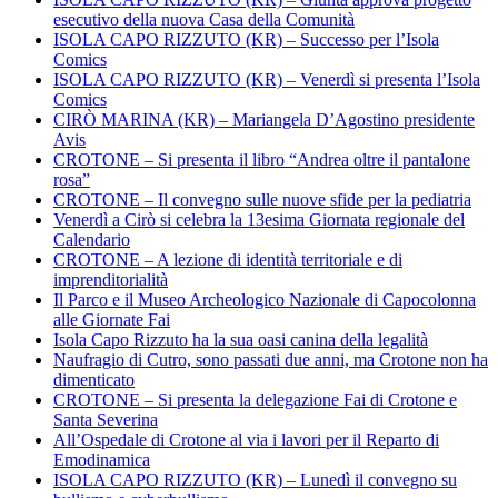
esecutivo della nuova Casa della Comunità
ISOLA CAPO RIZZUTO (KR) – Successo per l’Isola
Comics
ISOLA CAPO RIZZUTO (KR) – Venerdì si presenta l’Isola
Comics
CIRÒ MARINA (KR) – Mariangela D’Agostino presidente
Avis
CROTONE – Si presenta il libro “Andrea oltre il pantalone
rosa”
CROTONE – Il convegno sulle nuove sfide per la pediatria
Venerdì a Cirò si celebra la 13esima Giornata regionale del
Calendario
CROTONE – A lezione di identità territoriale e di
imprenditorialità
Il Parco e il Museo Archeologico Nazionale di Capocolonna
alle Giornate Fai
Isola Capo Rizzuto ha la sua oasi canina della legalità
Naufragio di Cutro, sono passati due anni, ma Crotone non ha
dimenticato
CROTONE – Si presenta la delegazione Fai di Crotone e
Santa Severina
All’Ospedale di Crotone al via i lavori per il Reparto di
Emodinamica
ISOLA CAPO RIZZUTO (KR) – Lunedì il convegno su