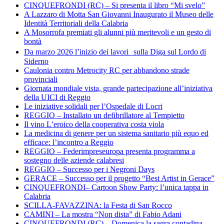
CINQUEFRONDI (RC) – Si presenta il libro “Mi svelo”
A Lazzaro di Motta San Giovanni Inaugurato il Museo delle
Identità Territoriali della Calabria
A Mosorrofa premiati gli alunni più meritevoli e un gesto di
bontà
Da marzo 2026 l’inizio dei lavori sulla Diga sul Lordo di
Siderno
Caulonia contro Metrocity RC per abbandono strade
provinciali
Giornata mondiale vista, grande partecipazione all’iniziativa
della UICI di Reggio
Le iniziative solidali per l’Ospedale di Locri
REGGIO – Installato un defibrillatore al Tempietto
Il vino L’eroico della cooperativa costa viola
La medicina di genere per un sistema sanitario più equo ed
efficace: l’incontro a Reggio
REGGIO – Federimpreseuropa presenta programma a
sostegno delle aziende calabresi
REGGIO – Successo per i Negroni Days
GERACE – Successo per il progetto “Best Artist in Gerace”
CINQUEFRONDI– Cartoon Show Party: l’unica tappa in
Calabria
SCILLA-FAVAZZINA: la Festa di San Rocco
CAMINI – La mostra “Non dista” di Fabio Adani
CINQUEFRONDI (RC) – Domenica la sagra contadina