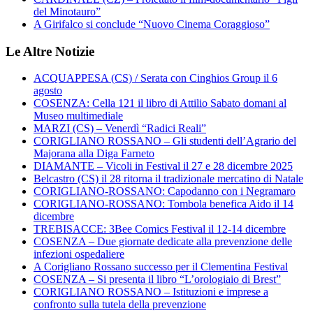
del Minotauro”
A Girifalco si conclude “Nuovo Cinema Coraggioso”
Le Altre Notizie
ACQUAPPESA (CS) / Serata con Cinghios Group il 6
agosto
COSENZA: Cella 121 il libro di Attilio Sabato domani al
Museo multimediale
MARZI (CS) – Venerdì “Radici Reali”
CORIGLIANO ROSSANO – Gli studenti dell’Agrario del
Majorana alla Diga Farneto
DIAMANTE – Vicoli in Festival il 27 e 28 dicembre 2025
Belcastro (CS) il 28 ritorna il tradizionale mercatino di Natale
CORIGLIANO-ROSSANO: Capodanno con i Negramaro
CORIGLIANO-ROSSANO: Tombola benefica Aido il 14
dicembre
TREBISACCE: 3Bee Comics Festival il 12-14 dicembre
COSENZA – Due giornate dedicate alla prevenzione delle
infezioni ospedaliere
A Corigliano Rossano successo per il Clementina Festival
COSENZA – Si presenta il libro “L’orologiaio di Brest”
CORIGLIANO ROSSANO – Istituzioni e imprese a
confronto sulla tutela della prevenzione