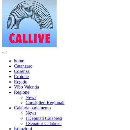
home
Catanzaro
Cosenza
Crotone
Reggio
Vibo Valentia
Regione
News
Consiglieri Regionali
Calabria parlamento
News
I Deputati Calabresi
I Senatori Calabresi
Istituzioni