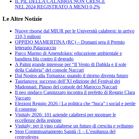
IL PIL DELLA CALABRIA NON CRESCE
NEL 2024 REGISTRATO A MENO 0,2%
Le Altre Notizie
Nuove risorse dal MIUR per le Università calabresi: in arrivo
110,3 milioni
OPPIDO MAMERTINA (RC) – Domani sera il Premio
letterario Palazzaccio
Parco Marino di Amendolara: educazione ambientale e
bandiera blu contro il degrado
A Palmi grande interesse per “Il Vento di Dahkla e il sole
della Calabria” del console Naccari
Dal Nostos alla Tornanza: quando il ritorno diventa futuro
Taurianova: successo dell’XI edizione del Festival dei
Madonnari. Plauso del console del Marocco Naccari
Il neo sindaco Cannizzaro incontra il prefetto di Reggio Clara
Vaccaro
Elezioni Reggio 2026 / La politica che “buca” i social e perde
il consenso
Vinitaly 2026: 101 aziende calabresi per mostrare le
eccellenze della regione
Vinitaly: per il vino calabrese un futuro di crescita e sviluppo
Stop Commissariamento Sanità /1 – L’esultanza del
centrodestra