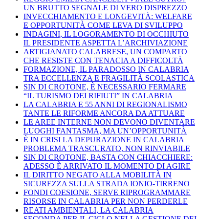
UN BRUTTO SEGNALE DI VERO DISPREZZO
INVECCHIAMENTO E LONGEVITÀ: WELFARE
E OPPORTUNITÀ COME LEVA DI SVILUPPO
INDAGINI, IL LOGORAMENTO DI OCCHIUTO
IL PRESIDENTE ASPETTA L’ARCHIVIAZIONE
ARTIGIANATO CALABRESE, UN COMPARTO
CHE RESISTE CON TENACIA A DIFFICOLTÀ
FORMAZIONE, IL PARADOSSO IN CALABRIA
TRA ECCELLENZA E FRAGILITÀ SCOLASTICA
SIN DI CROTONE, È NECESSARIO FERMARE
“IL TURISMO DEI RIFIUTI” IN CALABRIA
LA CALABRIA E 55 ANNI DI REGIONALISMO
TANTE LE RIFORME ANCORA DA ATTUARE
LE AREE INTERNE NON DEVONO DIVENTARE
LUOGHI FANTASMA, MA UN’OPPORTUNITÀ
È IN CRISI LA DEPURAZIONE IN CALABRIA
PROBLEMA TRASCURATO, NON RINVIABILE
SIN DI CROTONE, BASTA CON CHIACCHIERE:
ADESSO È ARRIVATO IL MOMENTO DI AGIRE
IL DIRITTO NEGATO ALLA MOBILITÀ IN
SICUREZZA SULLA STRADA IONIO-TIRRENO
FONDI COESIONE, SERVE RIPROGRAMMARE
RISORSE IN CALABRIA PER NON PERDERLE
REATI AMBIENTALI, LA CALABRIA
SECONDA PER IL CICLO NELLA GESTIONE DEI