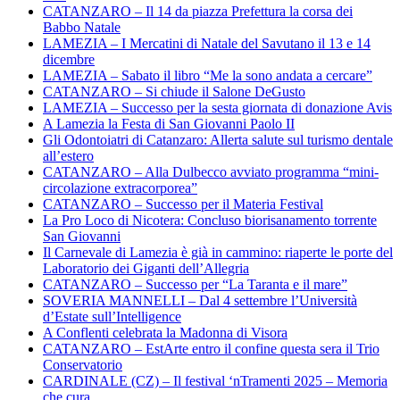
CATANZARO – Il 14 da piazza Prefettura la corsa dei
Babbo Natale
LAMEZIA – I Mercatini di Natale del Savutano il 13 e 14
dicembre
LAMEZIA – Sabato il libro “Me la sono andata a cercare”
CATANZARO – Si chiude il Salone DeGusto
LAMEZIA – Successo per la sesta giornata di donazione Avis
A Lamezia la Festa di San Giovanni Paolo II
Gli Odontoiatri di Catanzaro: Allerta salute sul turismo dentale
all’estero
CATANZARO – Alla Dulbecco avviato programma “mini-
circolazione extracorporea”
CATANZARO – Successo per il Materia Festival
La Pro Loco di Nicotera: Concluso biorisanamento torrente
San Giovanni
Il Carnevale di Lamezia è già in cammino: riaperte le porte del
Laboratorio dei Giganti dell’Allegria
CATANZARO – Successo per “La Taranta e il mare”
SOVERIA MANNELLI – Dal 4 settembre l’Università
d’Estate sull’Intelligence
A Conflenti celebrata la Madonna di Visora
CATANZARO – EstArte entro il confine questa sera il Trio
Conservatorio
CARDINALE (CZ) – Il festival ‘nTramenti 2025 – Memoria
che cura