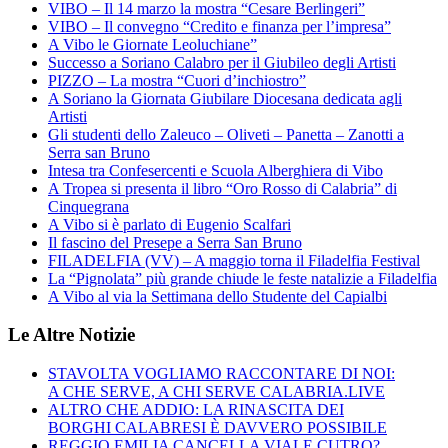
VIBO – Il 14 marzo la mostra “Cesare Berlingeri”
VIBO – Il convegno “Credito e finanza per l’impresa”
A Vibo le Giornate Leoluchiane”
Successo a Soriano Calabro per il Giubileo degli Artisti
PIZZO – La mostra “Cuori d’inchiostro”
A Soriano la Giornata Giubilare Diocesana dedicata agli
Artisti
Gli studenti dello Zaleuco – Oliveti – Panetta – Zanotti a
Serra san Bruno
Intesa tra Confesercenti e Scuola Alberghiera di Vibo
A Tropea si presenta il libro “Oro Rosso di Calabria” di
Cinquegrana
A Vibo si è parlato di Eugenio Scalfari
Il fascino del Presepe a Serra San Bruno
FILADELFIA (VV) – A maggio torna il Filadelfia Festival
La “Pignolata” più grande chiude le feste natalizie a Filadelfia
A Vibo al via la Settimana dello Studente del Capialbi
Le Altre Notizie
STAVOLTA VOGLIAMO RACCONTARE DI NOI:
A CHE SERVE, A CHI SERVE CALABRIA.LIVE
ALTRO CHE ADDIO: LA RINASCITA DEI
BORGHI CALABRESI È DAVVERO POSSIBILE
REGGIO EMILIA CANCELLA VIALE CUTRO?