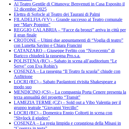
Al Teatro Gentile di Cittanova: Benvenuti in Casa Esposito il
12 dicembre 2025
Elettra di Sofocle al Teatro dei Taurani di Palmi
FILADELFIA (VV) – Grande successo al Teatro comunale
per “Mary Poppins”
REGGIO CALABRIA – “Facce da bronzi” arriva in città per
il gran finale
CROTONE – Ultimi due appuntamenti di “Voglia di teatro”
con Lunetta Savino e Chiara Francini
CATANZARO – Giuseppe Ferlito con “Novecento” di
Baricco chiuderà la rassegna Pro.s.a.
POLISTENA (RC) – Sabato in scena all’auditorium “Le
Serve” con Eva Robin’s
COSENZA – La rassegna “Il Teatro fa scuola” chiude con
Anfitrione
LOCRI (RC) – Sabato Paolantoni rivisita Shakespeare a
modo suo
MENDICINO (CS) – La compagnia Porta Cenere presenta la
terza annualità del progetto “Transit”
LAMEZIA TERME (CZ) – Sold out a Vibo Valentia per il
gruppo teatrale “Giovanni Vercillo”
LOCRI (RC) – Domenica Ennio Coltorti in scena con
“Shylock il giudeo”
COSENZA – La regia limpida e coraggiosa della Misasi in
“Cosenza in testa”