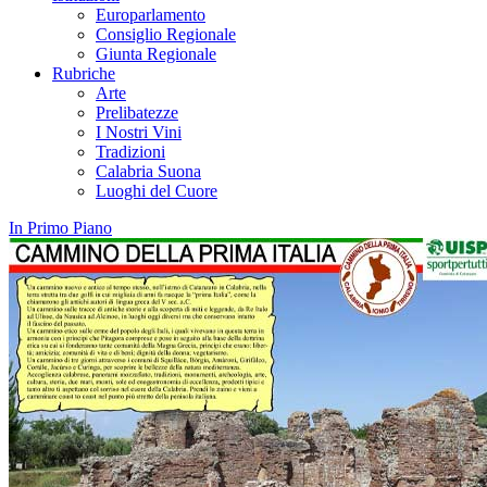
Europarlamento
Consiglio Regionale
Giunta Regionale
Rubriche
Arte
Prelibatezze
I Nostri Vini
Tradizioni
Calabria Suona
Luoghi del Cuore
In Primo Piano