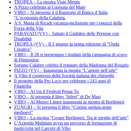
TROPEA – La mostra Visio Mentis
A Pizzo celebrata al Giornata del Mare
VIBO – Si presenta il il Rapporto di Banca d’Italia
“L’economia della Calabria.
A S. Maria di Ricadi vacanza-inclusione per i ragazzi della
Forza della Vita
PARAVATI (VV) – Sabato il Giubileo delle Persone con
Disabilità
TROPEA (VV) – Il 2 giugno la prima edizione di “Onda
Creativa”
VIBO – Il 28 si presentano i risultati della campagna di scavo
di Hipponion
Soriano Calabro celebra il restauro della Madonna del Rosario
PIZZO (VV) – Inaugurata la mostra “L’amore nell’arte”
A Vibo il congresso della Società italiana dei chirurghi
Il progetto della Pro Loco per celebrare i 243 anni di
Filadelfia
VIBO – Al via il Festival Pensa Tu
VIBO – Si presenta il libro “Inferi” di De Masi
VIBO – Al Museo Lìmen inaugurata la mostra di Berlingeri
ZUNGRI – Si presenta il libro “Corpus speluncarum
medioevi”
VIBO – La mostra “Cesare Berlingeri. Tra le pieghe dell’arte”
L’Azienda Mulinum avvia un percorso di formazione di
pasticceria nel Carcere di Vibo