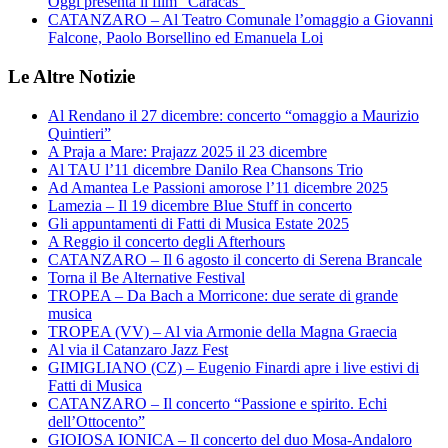
Oggi presenta il film “Caracas”
CATANZARO – Al Teatro Comunale l’omaggio a Giovanni
Falcone, Paolo Borsellino ed Emanuela Loi
Le Altre Notizie
Al Rendano il 27 dicembre: concerto “omaggio a Maurizio
Quintieri”
A Praja a Mare: Prajazz 2025 il 23 dicembre
Al TAU l’11 dicembre Danilo Rea Chansons Trio
Ad Amantea Le Passioni amorose l’11 dicembre 2025
Lamezia – Il 19 dicembre Blue Stuff in concerto
Gli appuntamenti di Fatti di Musica Estate 2025
A Reggio il concerto degli Afterhours
CATANZARO – Il 6 agosto il concerto di Serena Brancale
Torna il Be Alternative Festival
TROPEA – Da Bach a Morricone: due serate di grande
musica
TROPEA (VV) – Al via Armonie della Magna Graecia
Al via il Catanzaro Jazz Fest
GIMIGLIANO (CZ) – Eugenio Finardi apre i live estivi di
Fatti di Musica
CATANZARO – Il concerto “Passione e spirito. Echi
dell’Ottocento”
GIOIOSA IONICA – Il concerto del duo Mosa-Andaloro