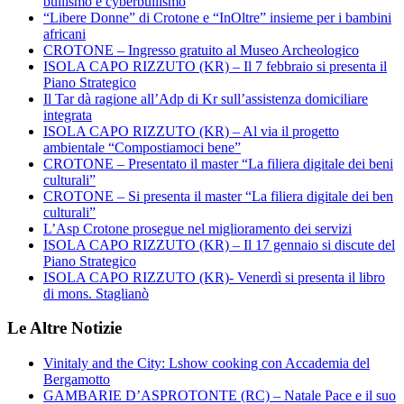
bullismo e cyberbullismo
“Libere Donne” di Crotone e “InOltre” insieme per i bambini
africani
CROTONE – Ingresso gratuito al Museo Archeologico
ISOLA CAPO RIZZUTO (KR) – Il 7 febbraio si presenta il
Piano Strategico
Il Tar dà ragione all’Adp di Kr sull’assistenza domiciliare
integrata
ISOLA CAPO RIZZUTO (KR) – Al via il progetto
ambientale “Compostiamoci bene”
CROTONE – Presentato il master “La filiera digitale dei beni
culturali”
CROTONE – Si presenta il master “La filiera digitale dei ben
culturali”
L’Asp Crotone prosegue nel miglioramento dei servizi
ISOLA CAPO RIZZUTO (KR) – Il 17 gennaio si discute del
Piano Strategico
ISOLA CAPO RIZZUTO (KR)- Venerdì si presenta il libro
di mons. Staglianò
Le Altre Notizie
Vinitaly and the City: Lshow cooking con Accademia del
Bergamotto
GAMBARIE D’ASPROTONTE (RC) – Natale Pace e il suo