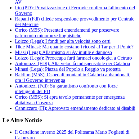
AV
Irto (PD): Privatizzazione di Ferrovie conferma fallimento del
Governo
Rapani (Fdi) chiede sospensione provvedimento per Centrale
del Mercure
Orrico (M5S): Presentati emendamenti per preservare
patrimonio minoranze linguistiche
Loizzo (Lega): I fondi per alta velocità sono certi
Tilde MInasi: Ma quanto costano i ricorsi al Tar per il Ponte?
Miasi (Lega): Allarmismo su Av inutile e dannoso
Loizzo (Lega): Preoccupa furti farmaci oncologici a Cetraro
Antoniozzi (FDI): Alta velocità indispensabile per Calabria
Minasi (Lega): Piazza del Popolo a Reggio va protetta
Baldino (M5S): Ospedali montani in Calabria abbandonati,
ora il Governo intervenga
Antoniozzi (Fdi): Su garantismo confronto con forze
intelligenti del PD
Orrico (M5S): Si apra tavolo permanente per emergenza
abitativa a Cosenza
Cannizzaro (FI): Approvato emendamento dedicato ai disabili
Le Altre Notizie
Il Cartellone inverno 2025 del Politeama Mario Foglietti di
Catanzaro