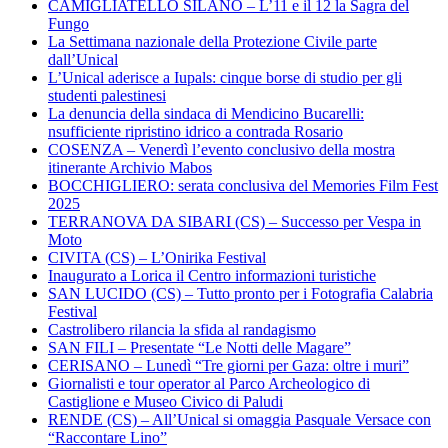
CAMIGLIATELLO SILANO – L’11 e il 12 la Sagra del
Fungo
La Settimana nazionale della Protezione Civile parte
dall’Unical
L’Unical aderisce a Iupals: cinque borse di studio per gli
studenti palestinesi
La denuncia della sindaca di Mendicino Bucarelli:
nsufficiente ripristino idrico a contrada Rosario
COSENZA – Venerdì l’evento conclusivo della mostra
itinerante Archivio Mabos
BOCCHIGLIERO: serata conclusiva del Memories Film Fest
2025
TERRANOVA DA SIBARI (CS) – Successo per Vespa in
Moto
CIVITA (CS) – L’Onirika Festival
Inaugurato a Lorica il Centro informazioni turistiche
SAN LUCIDO (CS) – Tutto pronto per i Fotografia Calabria
Festival
Castrolibero rilancia la sfida al randagismo
SAN FILI – Presentate “Le Notti delle Magare”
CERISANO – Lunedì “Tre giorni per Gaza: oltre i muri”
Giornalisti e tour operator al Parco Archeologico di
Castiglione e Museo Civico di Paludi
RENDE (CS) – All’Unical si omaggia Pasquale Versace con
“Raccontare Lino”