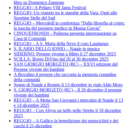
libro su Domenico Zappone
REGGIO / A Pellaro VIII Jamu Festival
REGGIO: Un viaggio tra le stanghe della Vara. Oggi allo
Sporting Stelle del Sud
REGGIO – Mercoledì la conferenza “Dalla filosofia al corpo:
la nascita del pensiero medico in Magna Grecia”
CINQUEFRONDI – Polisena presenta interrogazione su
Casa di Comunità
REGGIO – A S. Maria della Neve il coro Laudamus
S. ILARIO DELLO IONIO – Natale in musica
SIDERNO: Presepe vivente a Mirto il 27 dicembre 2025
SCILLA: Borgo DiVino dal 26 al 30 dicembre 2025
SAN GIORGIO MORGETO (RC) – XXVI edizione del
Presepe vivente dei bambini
A Bovalino il presepe che racconta la memoria contadina
della comunità
Sogno di Natale a Reggio il 13 dicembre in viale Aldo Moro
S. GIORGIO MORGETO (RC) – Il 26 dicembre il presepe
vivente dei bambini
REGGIO – A Motta San Giovanni i mercatini di Natale il 13
e 14 dicembre 2025
REGGIO – Con Abyss un tuffo nello Stretto il 18 dicembre
2025
REGGIO – A Gallico la benedizione dei motociclisti e dei
caschi il 21-dicembre