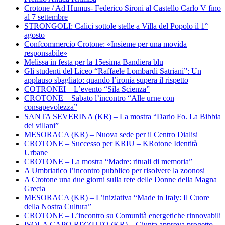
Crotone / Ad Humus- Federico Sironi al Castello Carlo V fino
al 7 settembre
STRONGOLI: Calici sottole stelle a Villa del Popolo il 1°
agosto
Confcommercio Crotone: «Insieme per una movida
responsabile»
Melissa in festa per la 15esima Bandiera blu
Gli studenti del Liceo “Raffaele Lombardi Satriani”: Un
applauso sbagliato: quando l’ironia supera il rispetto
COTRONEI – L’evento “Sila Scienza”
CROTONE – Sabato l’incontro “Alle urne con
consapevolezza”
SANTA SEVERINA (KR) – La mostra “Dario Fo. La Bibbia
dei villani”
MESORACA (KR) – Nuova sede per il Centro Dialisi
CROTONE – Successo per KRIU – KRotone Identità
Urbane
CROTONE – La mostra “Madre: rituali di memoria”
A Umbriatico l’incontro pubblico per risolvere la zoonosi
A Crotone una due giorni sulla rete delle Donne della Magna
Grecia
MESORACA (KR) – L’iniziativa “Made in Italy: Il Cuore
della Nostra Cultura”
CROTONE – L’incontro su Comunità energetiche rinnovabili
ISOLA CAPO RIZZUTO (KR) – Giunta approva progetto