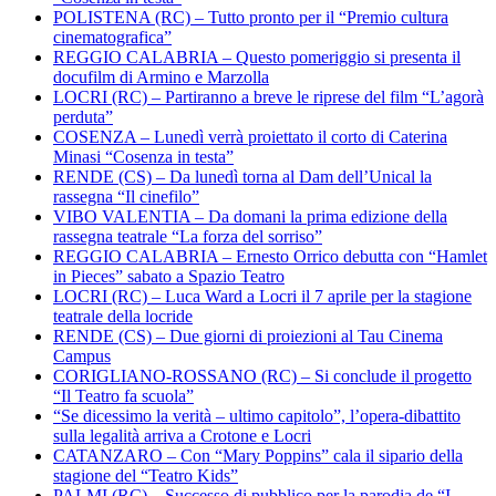
POLISTENA (RC) – Tutto pronto per il “Premio cultura
cinematografica”
REGGIO CALABRIA – Questo pomeriggio si presenta il
docufilm di Armino e Marzolla
LOCRI (RC) – Partiranno a breve le riprese del film “L’agorà
perduta”
COSENZA – Lunedì verrà proiettato il corto di Caterina
Minasi “Cosenza in testa”
RENDE (CS) – Da lunedì torna al Dam dell’Unical la
rassegna “Il cinefilo”
VIBO VALENTIA – Da domani la prima edizione della
rassegna teatrale “La forza del sorriso”
REGGIO CALABRIA – Ernesto Orrico debutta con “Hamlet
in Pieces” sabato a Spazio Teatro
LOCRI (RC) – Luca Ward a Locri il 7 aprile per la stagione
teatrale della locride
RENDE (CS) – Due giorni di proiezioni al Tau Cinema
Campus
CORIGLIANO-ROSSANO (RC) – Si conclude il progetto
“Il Teatro fa scuola”
“Se dicessimo la verità – ultimo capitolo”, l’opera-dibattito
sulla legalità arriva a Crotone e Locri
CATANZARO – Con “Mary Poppins” cala il sipario della
stagione del “Teatro Kids”
PALMI (RC) – Successo di pubblico per la parodia de “I