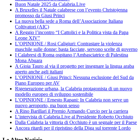
Buon Natale 2025 da Calabria.Live
A Bruxelles il Natale calabrese con l’evento Christojenna
promosso da Giusi Princi
La nuova bella sede a Roma dell’Associazione Italiana
Coltivatori (AIC)
A Reggio l’incontro “I Cattolici e la Politica vista da Papa
Leone XIV”
L’OPINIONE / Rosi Caligiuri: Contrastare la violenza
maschile sulle donne: basta facciate, servono scelte di governo
I Calabresi di Roma ospitano l’Ambasciatrice di Palestina
Mona Abuara
A Gioia Tauro al via il progetto per insegnare la lingua araba
aperto anche agli italiani
L’OPINIONE / Giusi Princi: Nessuna esclusione del Sud da
Piano Europeo per AV
Rigenerazione urbana, la Calabria protagonista di un nuovo
modello europeo di sviluppo sostenibile
L’OPINIONE / Ernesto Rapani: In Calabria non serve un
nuovo aeroporto, ma buon senso
A Rino Barillari il Premio Armando Curcio per la carriera
L’intervista di Calabria.Live al Presidente Roberto Occhiuto
Dalla Calabria la vittoria di Occhiuto è un segnale per il Paese
Ancora ritardi per il ripristino della Diga sul torrente Lordo
Le Altre Notizie