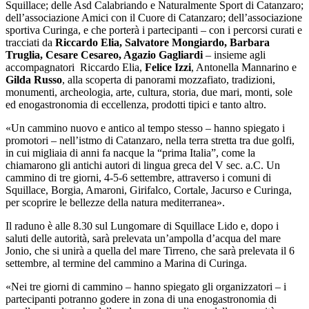
Squillace; delle Asd Calabriando e Naturalmente Sport di Catanzaro;
dell’associazione Amici con il Cuore di Catanzaro; dell’associazione
sportiva Curinga, e che porterà i partecipanti – con i percorsi curati e
tracciati da
Riccardo Elia, Salvatore Mongiardo, Barbara
Truglia, Cesare Cesareo, Agazio Gagliardi
– insieme agli
accompagnatori Riccardo Elia,
Felice Izzi
, Antonella Mannarino e
Gilda Russo
, alla scoperta di panorami mozzafiato, tradizioni,
monumenti, archeologia, arte, cultura, storia, due mari, monti, sole
ed enogastronomia di eccellenza, prodotti tipici e tanto altro.
«Un cammino nuovo e antico al tempo stesso – hanno spiegato i
promotori – nell’istmo di Catanzaro, nella terra stretta tra due golfi,
in cui migliaia di anni fa nacque la “prima Italia”, come la
chiamarono gli antichi autori di lingua greca del V sec. a.C. Un
cammino di tre giorni, 4-5-6 settembre, attraverso i comuni di
Squillace, Borgia, Amaroni, Girifalco, Cortale, Jacurso e Curinga,
per scoprire le bellezze della natura mediterranea».
Il raduno è alle 8.30 sul Lungomare di Squillace Lido e, dopo i
saluti delle autorità, sarà prelevata un’ampolla d’acqua del mare
Jonio, che si unirà a quella del mare Tirreno, che sarà prelevata il 6
settembre, al termine del cammino a Marina di Curinga.
«Nei tre giorni di cammino – hanno spiegato gli organizzatori – i
partecipanti potranno godere in zona di una enogastronomia di