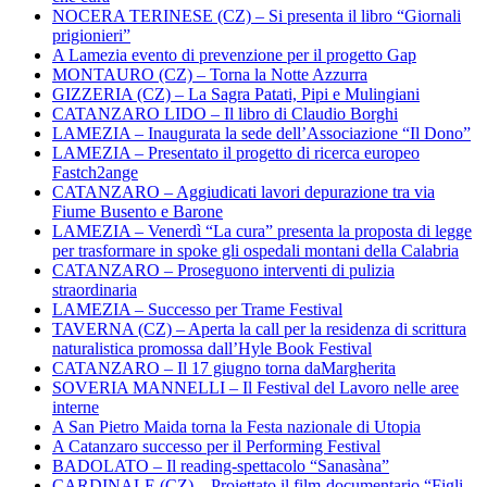
NOCERA TERINESE (CZ) – Si presenta il libro “Giornali
prigionieri”
A Lamezia evento di prevenzione per il progetto Gap
MONTAURO (CZ) – Torna la Notte Azzurra
GIZZERIA (CZ) – La Sagra Patati, Pipi e Mulingiani
CATANZARO LIDO – Il libro di Claudio Borghi
LAMEZIA – Inaugurata la sede dell’Associazione “Il Dono”
LAMEZIA – Presentato il progetto di ricerca europeo
Fastch2ange
CATANZARO – Aggiudicati lavori depurazione tra via
Fiume Busento e Barone
LAMEZIA – Venerdì “La cura” presenta la proposta di legge
per trasformare in spoke gli ospedali montani della Calabria
CATANZARO – Proseguono interventi di pulizia
straordinaria
LAMEZIA – Successo per Trame Festival
TAVERNA (CZ) – Aperta la call per la residenza di scrittura
naturalistica promossa dall’Hyle Book Festival
CATANZARO – Il 17 giugno torna daMargherita
SOVERIA MANNELLI – Il Festival del Lavoro nelle aree
interne
A San Pietro Maida torna la Festa nazionale di Utopia
A Catanzaro successo per il Performing Festival
BADOLATO – Il reading-spettacolo “Sanasàna”
CARDINALE (CZ) – Proiettato il film-documentario “Figli