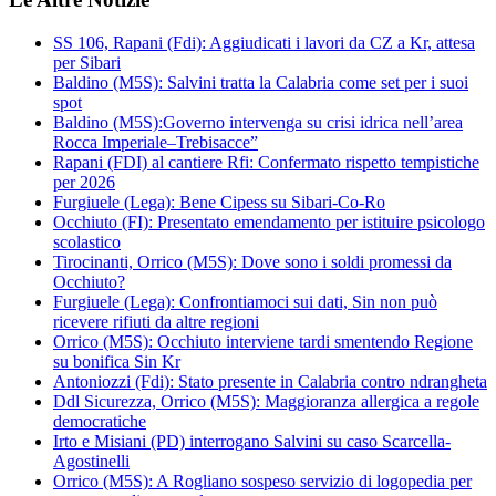
SS 106, Rapani (Fdi): Aggiudicati i lavori da CZ a Kr, attesa
per Sibari
Baldino (M5S): Salvini tratta la Calabria come set per i suoi
spot
Baldino (M5S):Governo intervenga su crisi idrica nell’area
Rocca Imperiale–Trebisacce”
Rapani (FDI) al cantiere Rfi: Confermato rispetto tempistiche
per 2026
Furgiuele (Lega): Bene Cipess su Sibari-Co-Ro
Occhiuto (FI): Presentato emendamento per istituire psicologo
scolastico
Tirocinanti, Orrico (M5S): Dove sono i soldi promessi da
Occhiuto?
Furgiuele (Lega): Confrontiamoci sui dati, Sin non può
ricevere rifiuti da altre regioni
Orrico (M5S): Occhiuto interviene tardi smentendo Regione
su bonifica Sin Kr
Antoniozzi (Fdi): Stato presente in Calabria contro ndrangheta
Ddl Sicurezza, Orrico (M5S): Maggioranza allergica a regole
democratiche
Irto e Misiani (PD) interrogano Salvini su caso Scarcella-
Agostinelli
Orrico (M5S): A Rogliano sospeso servizio di logopedia per