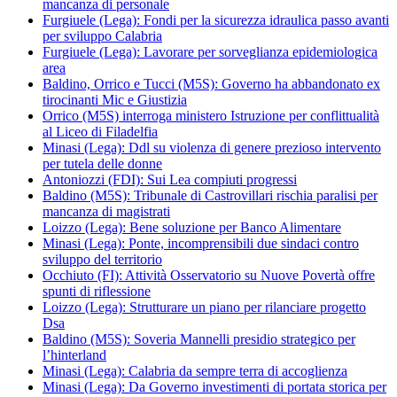
mancanza di personale
Furgiuele (Lega): Fondi per la sicurezza idraulica passo avanti
per sviluppo Calabria
Furgiuele (Lega): Lavorare per sorveglianza epidemiologica
area
Baldino, Orrico e Tucci (M5S): Governo ha abbandonato ex
tirocinanti Mic e Giustizia
Orrico (M5S) interroga ministero Istruzione per conflittualità
al Liceo di Filadelfia
Minasi (Lega): Ddl su violenza di genere prezioso intervento
per tutela delle donne
Antoniozzi (FDI): Sui Lea compiuti progressi
Baldino (M5S): Tribunale di Castrovillari rischia paralisi per
mancanza di magistrati
Loizzo (Lega): Bene soluzione per Banco Alimentare
Minasi (Lega): Ponte, incomprensibili due sindaci contro
sviluppo del territorio
Occhiuto (FI): Attività Osservatorio su Nuove Povertà offre
spunti di riflessione
Loizzo (Lega): Strutturare un piano per rilanciare progetto
Dsa
Baldino (M5S): Soveria Mannelli presidio strategico per
l’hinterland
Minasi (Lega): Calabria da sempre terra di accoglienza
Minasi (Lega): Da Governo investimenti di portata storica per