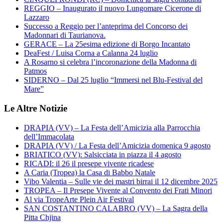
REGGIO – Inaugurato il nuovo Lungomare Cicerone di
Lazzaro
Successo a Reggio per l’anteprima del Concorso dei
Madonnari di Taurianova.
GERACE – La 25esima edizione di Borgo Incantato
DeaFest / Luisa Corna a Calanna 24 luglio
A Rosarno si celebra l’incoronazione della Madonna di
Patmos
SIDERNO – Dal 25 luglio “Immersi nel Blu-Festival del
Mare”
Le Altre Notizie
DRAPIA (VV) – La Festa dell’Amicizia alla Parrocchia
dell’Immacolata
DRAPIA (VV) / La Festa dell’Amicizia domenica 9 agosto
BRIATICO (VV): Salsicciata in piazza il 4 agosto
RICADI: il 26 il presepe vivente ricadese
A Caria (Tropea) la Casa di Babbo Natale
Vibo Valentia – Sulle vie dei mastri birrai il 12 dicembre 2025
TROPEA – Il Presepe Vivente al Convento dei Frati Minori
Al via TropeArte Plein Air Festival
SAN COSTANTINO CALABRO (VV) – La Sagra della
Pitta Chjina