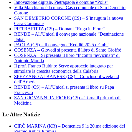
Innovazione digitale, Pietrapaola è comune “Polis”
Villa Marchianò è la nuova Casa comunale di San Demetrio
Corone
SAN DEMETRIO CORONE (CS) – S’inaugura la nuova
Casa Comunale
PIETRAFITTA (CS) – Domani “Ruga in Fiore”
RENDE – All’Unical il convegno nazionale “Destinazione
Italia”
PAOLA (CS) – Il convegno “Redditi 2025 e Cpb”
COSENZA – Giovedì si presenta il libro di Santo Gioffrè
COSENZA – Si presenta il libro “Incontri ravvicinati” di
Antonio Monda
Il prof. Franco Rubino: Serve approccio integrato per
stimolare la crescita economica della Calabria
SPEZZANO ALBANESE (CS) – Concluso il weekend
dell’Arberia
RENDE (CS) – All’Unical si presenta il libro su Papa
Francesco
SAN GIOVANNI IN FIORE (CS) – Torna il primario di
Medicina
Le Altre Notizie
CIRÒ MARINA (KR) – Domenica 9 la 20.ma edizione del
Premio Antica Krimisa