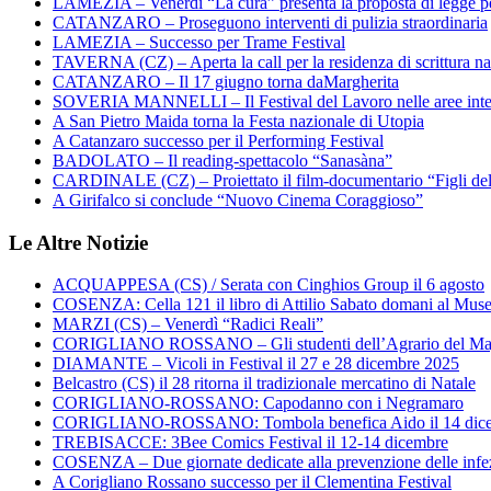
LAMEZIA – Venerdì “La cura” presenta la proposta di legge per
CATANZARO – Proseguono interventi di pulizia straordinaria
LAMEZIA – Successo per Trame Festival
TAVERNA (CZ) – Aperta la call per la residenza di scrittura na
CATANZARO – Il 17 giugno torna daMargherita
SOVERIA MANNELLI – Il Festival del Lavoro nelle aree inte
A San Pietro Maida torna la Festa nazionale di Utopia
A Catanzaro successo per il Performing Festival
BADOLATO – Il reading-spettacolo “Sanasàna”
CARDINALE (CZ) – Proiettato il film-documentario “Figli de
A Girifalco si conclude “Nuovo Cinema Coraggioso”
Le Altre Notizie
ACQUAPPESA (CS) / Serata con Cinghios Group il 6 agosto
COSENZA: Cella 121 il libro di Attilio Sabato domani al Mus
MARZI (CS) – Venerdì “Radici Reali”
CORIGLIANO ROSSANO – Gli studenti dell’Agrario del Majo
DIAMANTE – Vicoli in Festival il 27 e 28 dicembre 2025
Belcastro (CS) il 28 ritorna il tradizionale mercatino di Natale
CORIGLIANO-ROSSANO: Capodanno con i Negramaro
CORIGLIANO-ROSSANO: Tombola benefica Aido il 14 dic
TREBISACCE: 3Bee Comics Festival il 12-14 dicembre
COSENZA – Due giornate dedicate alla prevenzione delle infez
A Corigliano Rossano successo per il Clementina Festival