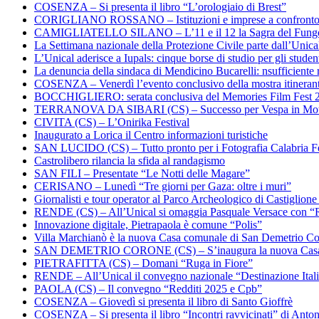
COSENZA – Si presenta il libro “L’orologiaio di Brest”
CORIGLIANO ROSSANO – Istituzioni e imprese a confronto su
CAMIGLIATELLO SILANO – L’11 e il 12 la Sagra del Fung
La Settimana nazionale della Protezione Civile parte dall’Unica
L’Unical aderisce a Iupals: cinque borse di studio per gli student
La denuncia della sindaca di Mendicino Bucarelli: nsufficiente r
COSENZA – Venerdì l’evento conclusivo della mostra itineran
BOCCHIGLIERO: serata conclusiva del Memories Film Fest 
TERRANOVA DA SIBARI (CS) – Successo per Vespa in Mo
CIVITA (CS) – L’Onirika Festival
Inaugurato a Lorica il Centro informazioni turistiche
SAN LUCIDO (CS) – Tutto pronto per i Fotografia Calabria Fe
Castrolibero rilancia la sfida al randagismo
SAN FILI – Presentate “Le Notti delle Magare”
CERISANO – Lunedì “Tre giorni per Gaza: oltre i muri”
Giornalisti e tour operator al Parco Archeologico di Castiglion
RENDE (CS) – All’Unical si omaggia Pasquale Versace con “
Innovazione digitale, Pietrapaola è comune “Polis”
Villa Marchianò è la nuova Casa comunale di San Demetrio C
SAN DEMETRIO CORONE (CS) – S’inaugura la nuova Cas
PIETRAFITTA (CS) – Domani “Ruga in Fiore”
RENDE – All’Unical il convegno nazionale “Destinazione Ital
PAOLA (CS) – Il convegno “Redditi 2025 e Cpb”
COSENZA – Giovedì si presenta il libro di Santo Gioffrè
COSENZA – Si presenta il libro “Incontri ravvicinati” di Ant