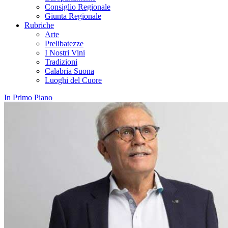
Consiglio Regionale
Giunta Regionale
Rubriche
Arte
Prelibatezze
I Nostri Vini
Tradizioni
Calabria Suona
Luoghi del Cuore
In Primo Piano