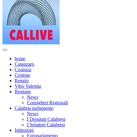
home
Catanzaro
Cosenza
Crotone
Reggio
Vibo Valentia
Regione
News
Consiglieri Regionali
Calabria parlamento
News
I Deputati Calabresi
I Senatori Calabresi
Istituzioni
Europarlamento