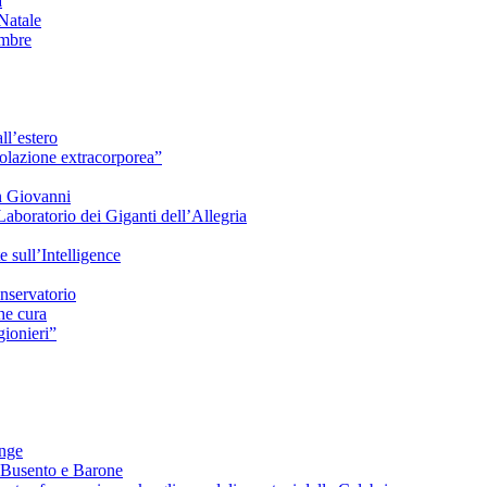
à
Natale
embre
ll’estero
azione extracorporea”
n Giovanni
Laboratorio dei Giganti dell’Allegria
sull’Intelligence
nservatorio
he cura
ionieri”
ange
 Busento e Barone