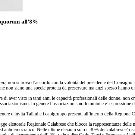
o quorum all’8%
amo
, non si trova d’accordo con la volontà del presidente del Consiglio 
ne non siano una specie protetta da preservare ma anzi spesso hanno un
di aver visto in tanti anni le capacità professionali delle donne, non cr
associazionismo. In genere l’associazionismo femminile e’ espressione dei
genere e invita Tallini e i capigruppo presenti all’interno della Regione 
gge elettorale Regionale Calabrese che blocca la rappresentanza delle 
 ed antidemocratico.
Nelle ultime elezioni solo il 30% dei calabresi e’ risu
soglia di sbarramento dell’ 8%, vale a dire Carlo Tansi e Francesco Aiel