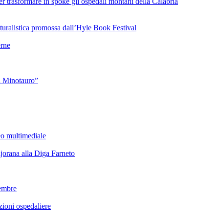
 trasformare in spoke gli ospedali montani della Calabria
turalistica promossa dall’Hyle Book Festival
rne
l Minotauro”
eo multimediale
rana alla Diga Farneto
embre
ioni ospedaliere