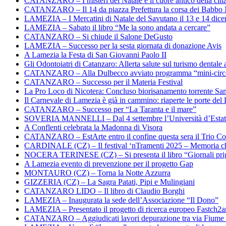
CATANZARO – I misteri del Natale e il cuore antico della citt
CATANZARO – Il 14 da piazza Prefettura la corsa dei Babbo 
LAMEZIA – I Mercatini di Natale del Savutano il 13 e 14 dic
LAMEZIA – Sabato il libro “Me la sono andata a cercare”
CATANZARO – Si chiude il Salone DeGusto
LAMEZIA – Successo per la sesta giornata di donazione Avis
A Lamezia la Festa di San Giovanni Paolo II
Gli Odontoiatri di Catanzaro: Allerta salute sul turismo dentale a
CATANZARO – Alla Dulbecco avviato programma “mini-circol
CATANZARO – Successo per il Materia Festival
La Pro Loco di Nicotera: Concluso biorisanamento torrente Sa
Il Carnevale di Lamezia è già in cammino: riaperte le porte del 
CATANZARO – Successo per “La Taranta e il mare”
SOVERIA MANNELLI – Dal 4 settembre l’Università d’Estate 
A Conflenti celebrata la Madonna di Visora
CATANZARO – EstArte entro il confine questa sera il Trio Co
CARDINALE (CZ) – Il festival ‘nTramenti 2025 – Memoria c
NOCERA TERINESE (CZ) – Si presenta il libro “Giornali prig
A Lamezia evento di prevenzione per il progetto Gap
MONTAURO (CZ) – Torna la Notte Azzurra
GIZZERIA (CZ) – La Sagra Patati, Pipi e Mulingiani
CATANZARO LIDO – Il libro di Claudio Borghi
LAMEZIA – Inaugurata la sede dell’Associazione “Il Dono”
LAMEZIA – Presentato il progetto di ricerca europeo Fastch2
CATANZARO – Aggiudicati lavori depurazione tra via Fiume