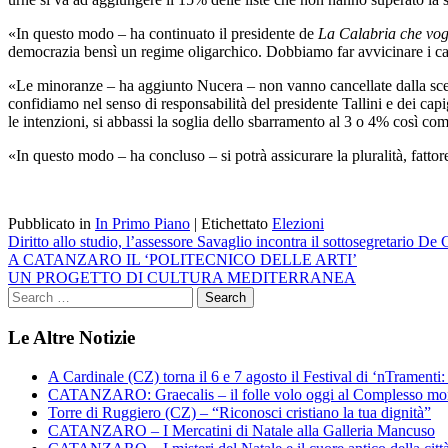
«In questo modo – ha continuato il presidente de
La Calabria che vo
democrazia bensì un regime oligarchico. Dobbiamo far avvicinare i cal
«
Le minoranze – ha aggiunto Nucera – non vanno cancellate dalla scen
confidiamo nel senso di responsabilità del presidente Tallini e dei ca
le intenzioni, si abbassi la soglia dello sbarramento al 3 o 4% così co
«In questo modo – ha concluso – si potrà assicurare la pluralità, fattore
Pubblicato in
In Primo Piano
|
Etichettato
Elezioni
Navigazione
Diritto allo studio, l’assessore Savaglio incontra il sottosegretario De 
A CATANZARO IL ‘POLITECNICO DELLE ARTI’
articoli
UN PROGETTO DI CULTURA MEDITERRANEA
Le Altre Notizie
A Cardinale (CZ) torna il 6 e 7 agosto il Festival di ‘nTramenti: 
CATANZARO: Graecalis – il folle volo oggi al Complesso m
Torre di Ruggiero (CZ) – “Riconosci cristiano la tua dignità”
CATANZARO – I Mercatini di Natale alla Galleria Mancuso