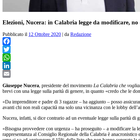
Elezioni, Nucera: in Calabria legge da modificare, n
Pubblicato il
12 Ottobre 2020
|
da
Redazione
Facebook
Twitter
WhatsApp
LinkedIn
Email
Giuseppe Nucera
, presidente del movimento
La Calabria che vogli
brevi con una legge sulla parità di genere, in quanto «c
redo che le don
«
Da imprenditore e padre di 3 ragazze – ha aggiunto – posso assicurare 
avanti chi non reali capacità ma solo una vicinanza con le lobby dell’
Nucera, infatti, si dice contrario ad un eventuale legge sulla parità di 
«Bisogna provvedere con urgenza – ha proseguito – a modificare la le
rappresentanza al Consiglio Regionale della Calabria è anacronistico
urne si va ad aggiungere il 15% delle liste che non hanno superato la 