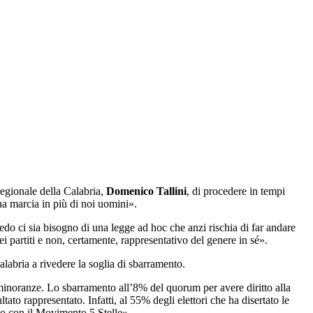
regionale della Calabria,
Domenico Tallini
, di
procedere in tempi
a marcia in più di noi uomini».
edo ci sia bisogno di una legge ad hoc che anzi rischia di far andare
 partiti e non, certamente, rappresentativo del genere in sé».
Calabria a rivedere la soglia di sbarramento.
minoranze. Lo sbarramento all’8% del quorum per avere diritto alla
ltato rappresentato. Infatti, al 55% degli elettori che ha disertato le
lo con il Movimento 5 Stelle».