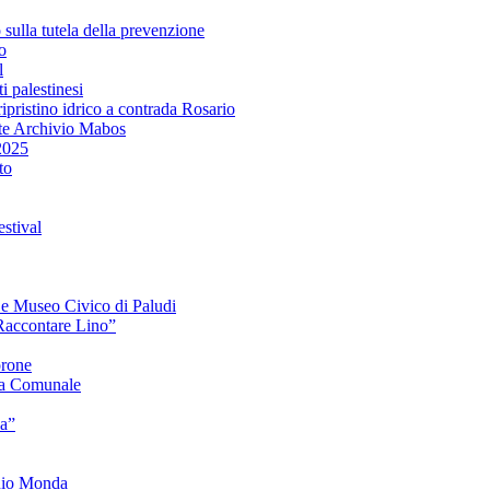
lla tutela della prevenzione
o
l
i palestinesi
ipristino idrico a contrada Rosario
te Archivio Mabos
2025
to
stival
e e Museo Civico di Paludi
Raccontare Lino”
orone
a Comunale
ia”
onio Monda