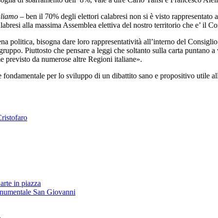
gliamo –
ben il 70% degli elettori calabresi non si è visto rappresentato 
abresi alla massima Assemblea elettiva del nostro territorio che e’ il C
a politica, bisogna dare loro rappresentatività all’interno del Consig
pigruppo.
Piuttosto che pensare a leggi che soltanto sulla carta puntano 
me previsto da numerose altre Regioni italiane».
 fondamentale per lo sviluppo di un dibattito sano e propositivo utile all
Cristofaro
arte in piazza
onumentale San Giovanni