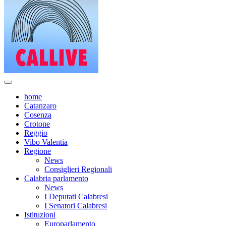
home
Catanzaro
Cosenza
Crotone
Reggio
Vibo Valentia
Regione
News
Consiglieri Regionali
Calabria parlamento
News
I Deputati Calabresi
I Senatori Calabresi
Istituzioni
Europarlamento