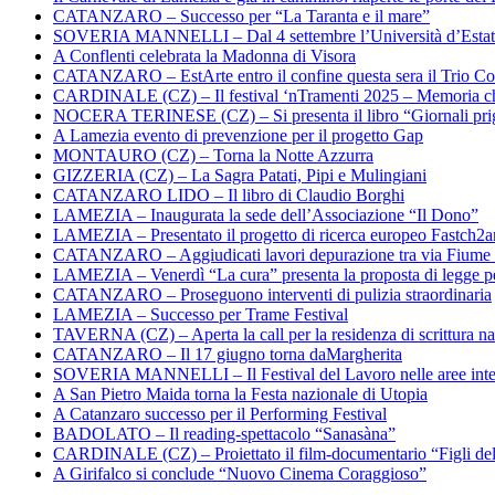
CATANZARO – Successo per “La Taranta e il mare”
SOVERIA MANNELLI – Dal 4 settembre l’Università d’Estate 
A Conflenti celebrata la Madonna di Visora
CATANZARO – EstArte entro il confine questa sera il Trio Co
CARDINALE (CZ) – Il festival ‘nTramenti 2025 – Memoria c
NOCERA TERINESE (CZ) – Si presenta il libro “Giornali prig
A Lamezia evento di prevenzione per il progetto Gap
MONTAURO (CZ) – Torna la Notte Azzurra
GIZZERIA (CZ) – La Sagra Patati, Pipi e Mulingiani
CATANZARO LIDO – Il libro di Claudio Borghi
LAMEZIA – Inaugurata la sede dell’Associazione “Il Dono”
LAMEZIA – Presentato il progetto di ricerca europeo Fastch2
CATANZARO – Aggiudicati lavori depurazione tra via Fiume
LAMEZIA – Venerdì “La cura” presenta la proposta di legge per
CATANZARO – Proseguono interventi di pulizia straordinaria
LAMEZIA – Successo per Trame Festival
TAVERNA (CZ) – Aperta la call per la residenza di scrittura na
CATANZARO – Il 17 giugno torna daMargherita
SOVERIA MANNELLI – Il Festival del Lavoro nelle aree inte
A San Pietro Maida torna la Festa nazionale di Utopia
A Catanzaro successo per il Performing Festival
BADOLATO – Il reading-spettacolo “Sanasàna”
CARDINALE (CZ) – Proiettato il film-documentario “Figli de
A Girifalco si conclude “Nuovo Cinema Coraggioso”