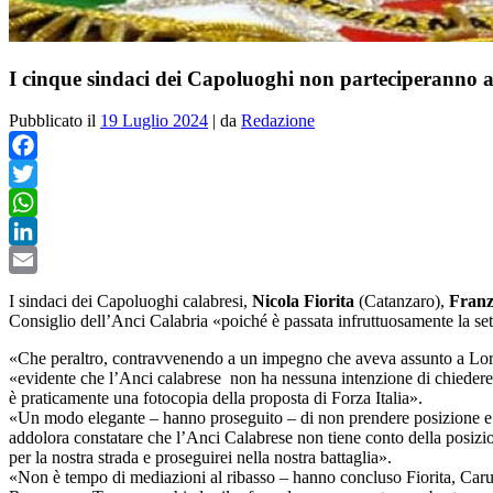
I cinque sindaci dei Capoluoghi non parteciperanno a
Pubblicato il
19 Luglio 2024
|
da
Redazione
Facebook
Twitter
WhatsApp
LinkedIn
Email
I sindaci dei Capoluoghi calabresi,
Nicola Fiorita
(Catanzaro),
Franz
Consiglio dell’Anci Calabria «poiché è passata infruttuosamente la se
«Che peraltro, contravvenendo a un impegno che aveva assunto a Lorica
«evidente che l’Anci calabrese non ha nessuna intenzione di chiedere i
è praticamente una fotocopia della proposta di Forza Italia».
«Un modo elegante – hanno proseguito – di non prendere posizione e co
addolora constatare che l’Anci Calabrese non tiene conto della posizione
per la nostra strada e proseguirei nella nostra battaglia».
«Non è tempo di mediazioni al ribasso – hanno concluso Fiorita, Caru