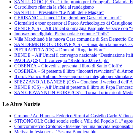
SAN LUCIDO (CS) – Tutto pronto per i Fotografia Calabria Fe
Castrolibero rilancia la sfida al randagismo
SAN FILI – Presentate “Le Notti delle Magare”
CERISANO – Lunedì “Tre giorni per Gaza: oltre i muri”
Giornalisti e tour operator al Parco Archeologico di Castiglion
RENDE (CS) – All’Unical si omaggia Pasquale Versace con “
Innovazione digitale, Pietrapaola è comune “Polis”
Villa Marchianò è la nuova Casa comunale di San Demetrio C
SAN DEMETRIO CORONE (CS) – S’inaugura la nuova Cas
PIETRAFITTA (CS) – Domani “Ruga in Fiore”
RENDE – All’Unical il convegno nazionale “Destinazione Ital
PAOLA (CS) – Il convegno “Redditi 2025 e Cpb”
COSENZA – Giovedì si presenta il libro di Santo Gioffrè
COSENZA – Si presenta il libro “Incontri ravvicinati” di Ant
Il prof. Franco Rubino: Serve approccio integrato per stimolare 
SPEZZANO ALBANESE (CS) – Concluso il weekend dell’Ar
RENDE (CS) – All’Unical si presenta il libro su Papa Frances
SAN GIOVANNI IN FIORE (CS) – Torna il primario di Medi
Le Altre Notizie
Crotone / Ad Humus- Federico Sironi al Castello Carlo V fino a
STRONGOLI: Calici sottole stelle a Villa del Popolo il 1° agos
Confcommercio Crotone: «Insieme per una movida responsabi
Melissa in festa per la 15esima Bandiera blu