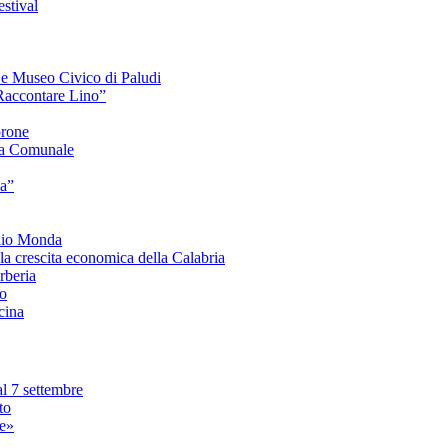
stival
e e Museo Civico di Paludi
Raccontare Lino”
orone
a Comunale
ia”
onio Monda
la crescita economica della Calabria
beria
co
cina
l 7 settembre
to
le»