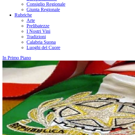
Consiglio Regionale
Giunta Regionale
Rubriche
Arte
Prelibatezze
I Nostri Vini
Tradizioni
Calabria Suona
Luoghi del Cuore
In Primo Piano