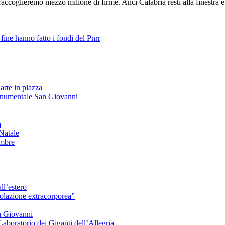
coglieremo mezzo milione di firme. Anci Calabria resti alla finestra e 
fine hanno fatto i fondi del Pnrr
arte in piazza
onumentale San Giovanni
à
Natale
embre
ll’estero
azione extracorporea”
n Giovanni
Laboratorio dei Giganti dell’Allegria