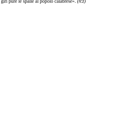
giri pure le spalle al popolo calabrese».
(rcz)