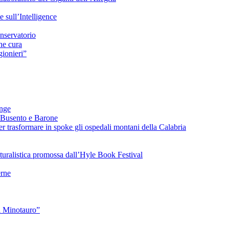
sull’Intelligence
nservatorio
he cura
ionieri”
ange
 Busento e Barone
 trasformare in spoke gli ospedali montani della Calabria
turalistica promossa dall’Hyle Book Festival
rne
l Minotauro”