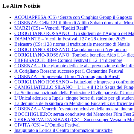
Le Altre Notizie
ACQUAPPESA (CS) / Serata con Cinghios Group il 6 agosto
COSENZA: Cella 121 il libro di Attilio Sabato domani al Mus
MARZI (CS) – Venerdì “Radici Reali”
CORIGLIANO ROSSANO – Gli studenti dell’Agrario del Majo
DIAMANTE – Vicoli in Festival il 27 e 28 dicembre 2025
Belcastro (CS) il 28 ritorna il tradizionale mercatino di Natale
CORIGLIANO-ROSSANO: Capodanno con i Negramaro
CORIGLIANO-ROSSANO: Tombola benefica Aido il 14 dic
TREBISACCE: 3Bee Comics Festival il 12-14 dicembre
COSENZA – Due giornate dedicate alla prevenzione delle infez
A Corigliano Rossano successo per il Clementina Festival
COSENZA – Si presenta il libro “L’orologiaio di Brest”
CORIGLIANO ROSSANO – Istituzioni e imprese a confronto su
CAMIGLIATELLO SILANO – L’11 e il 12 la Sagra del Fung
La Settimana nazionale della Protezione Civile parte dall’Unica
L’Unical aderisce a Iupals: cinque borse di studio per gli student
La denuncia della sindaca di Mendicino Bucarelli: nsufficiente r
COSENZA – Venerdì l’evento conclusivo della mostra itineran
BOCCHIGLIERO: serata conclusiva del Memories Film Fest 
TERRANOVA DA SIBARI (CS) – Successo per Vespa in Mo
CIVITA (CS) – L’Onirika Festival
Inaugurato a Lorica il Centro informazioni turistiche