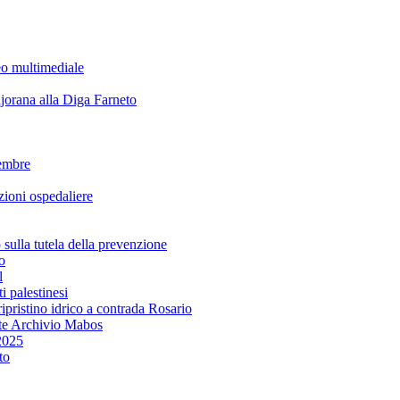
eo multimediale
rana alla Diga Farneto
embre
ioni ospedaliere
lla tutela della prevenzione
o
l
i palestinesi
ipristino idrico a contrada Rosario
te Archivio Mabos
2025
to