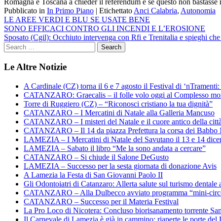
Romagna e Toscana a chieder il referendum e se questo non bastasse rac
Pubblicato in
In Primo Piano
|
Etichettato
Anci Calabria
,
Autonomia
Navigazione
LE AREE VERDI E BLU SE USATE BENE
SONO EFFICACI CONTRO GLI INCENDI E L’EROSIONE
articoli
Sposato (Cgil): Occhiuto intervenga con Rfi e Trenitalia e spieghi che 
Le Altre Notizie
A Cardinale (CZ) torna il 6 e 7 agosto il Festival di ‘nTramenti: 
CATANZARO: Graecalis – il folle volo oggi al Complesso m
Torre di Ruggiero (CZ) – “Riconosci cristiano la tua dignità”
CATANZARO – I Mercatini di Natale alla Galleria Mancuso
CATANZARO – I misteri del Natale e il cuore antico della citt
CATANZARO – Il 14 da piazza Prefettura la corsa dei Babbo 
LAMEZIA – I Mercatini di Natale del Savutano il 13 e 14 dic
LAMEZIA – Sabato il libro “Me la sono andata a cercare”
CATANZARO – Si chiude il Salone DeGusto
LAMEZIA – Successo per la sesta giornata di donazione Avis
A Lamezia la Festa di San Giovanni Paolo II
Gli Odontoiatri di Catanzaro: Allerta salute sul turismo dentale a
CATANZARO – Alla Dulbecco avviato programma “mini-circol
CATANZARO – Successo per il Materia Festival
La Pro Loco di Nicotera: Concluso biorisanamento torrente Sa
Il Carnevale di Lamezia è già in cammino: riaperte le porte del 