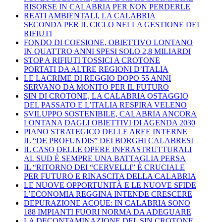
RISORSE IN CALABRIA PER NON PERDERLE
REATI AMBIENTALI, LA CALABRIA
SECONDA PER IL CICLO NELLA GESTIONE DEI
RIFIUTI
FONDO DI COESIONE, OBIETTIVO LONTANO
IN QUATTRO ANNI SPESI SOLO 2,8 MILIARDI
STOP A RIFIUTI TOSSICI A CROTONE
PORTATI DA ALTRE REGIONI D’ITALIA
LE LACRIME DI REGGIO DOPO 55 ANNI
SERVANO DA MONITO PER IL FUTURO
SIN DI CROTONE, LA CALABRIA OSTAGGIO
DEL PASSATO E L’ITALIA RESPIRA VELENO
SVILUPPO SOSTENIBILE, CALABRIA ANCORA
LONTANA DAGLI OBIETTIVI DI AGENDA 2030
PIANO STRATEGICO DELLE AREE INTERNE
IL “DE PROFUNDIS” DEI BORGHI CALABRESI
IL CASO DELLE OPERE INFRASTRUTTURALI
AL SUD È SEMPRE UNA BATTAGLIA PERSA
IL “RITORNO DEI “CERVELLI” È CRUCIALE
PER FUTURO E RINASCITA DELLA CALABRIA
LE NUOVE OPPORTUNITÀ E LE NUOVE SFIDE
L’ECONOMIA REGGINA INTENDE CRESCERE
DEPURAZIONE ACQUE: IN CALABRIA SONO
188 IMPIANTI FUORI NORMA DA ADEGUARE
LA DECONTAMINAZIONE DEL SIN CROTONE