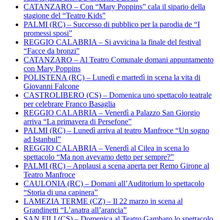
CATANZARO – Con “Mary Poppins” cala il sipario della
stagione del “Teatro Kids”
PALMI (RC) – Successo di pubblico per la parodia de “I
promessi sposi”
REGGIO CALABRIA – Si avvicina la finale del festival
“Facce da bronzi”
CATANZARO – Al Teatro Comunale domani appuntamento
con Mary Poppins
POLISTENA (RC) – Lunedì e martedì in scena la vita di
Giovanni Falcone
CASTROLIBERO (CS) – Domenica uno spettacolo teatrale
per celebrare Franco Basaglia
REGGIO CALABRIA – Venerdì a Palazzo San Giorgio
arriva “La primavera di Persefone”
PALMI (RC) – Lunedì arriva al teatro Manfroce “Un sogno
ad Istanbul”
REGGIO CALABRIA – Venerdì al Cilea in scena lo
spettacolo “Ma non avevamo detto per sempre?”
PALMI (RC) – Applausi a scena aperta per Remo Girone al
Teatro Manfroce
CAULONIA (RC) – Domani all’Auditorium lo spettacolo
“Storia di una capinera”
LAMEZIA TERME (CZ) – Il 22 marzo in scena al
Grandinetti “L’anatra all’arancia”
SAN FILI (CS) – Domenica al Teatro Gambaro lo spettacolo