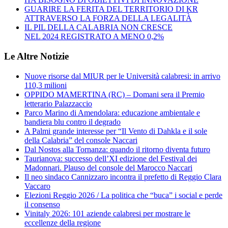
GUARIRE LA FERITA DEL TERRITORIO DI KR
ATTRAVERSO LA FORZA DELLA LEGALITÀ
IL PIL DELLA CALABRIA NON CRESCE
NEL 2024 REGISTRATO A MENO 0,2%
Le Altre Notizie
Nuove risorse dal MIUR per le Università calabresi: in arrivo
110,3 milioni
OPPIDO MAMERTINA (RC) – Domani sera il Premio
letterario Palazzaccio
Parco Marino di Amendolara: educazione ambientale e
bandiera blu contro il degrado
A Palmi grande interesse per “Il Vento di Dahkla e il sole
della Calabria” del console Naccari
Dal Nostos alla Tornanza: quando il ritorno diventa futuro
Taurianova: successo dell’XI edizione del Festival dei
Madonnari. Plauso del console del Marocco Naccari
Il neo sindaco Cannizzaro incontra il prefetto di Reggio Clara
Vaccaro
Elezioni Reggio 2026 / La politica che “buca” i social e perde
il consenso
Vinitaly 2026: 101 aziende calabresi per mostrare le
eccellenze della regione