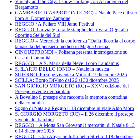
Vinitaly and the City: Lshow cooking con Accademia del
Bergamotto
GAMBARIE D’ASPROTONTE (RC) – Natale Pace e il suo
libro su Domenico Zappone
REGGIO / A Pellaro VIII Jamu Festival
REGGIO: Un viaggio tra le stanghe della Vara. Oggi allo
Sporting Stelle del Sud
REGGIO – Mercoledì la conferenza “Dalla filosofia al corpo:
la nascita del pensiero medico in Magna Grecia”
CINQUEFRONDI – Polisena presenta interrogazione su
Casa di Comunità
REGGIO – A S. Maria della Neve il coro Laudamus
S. ILARIO DELLO IONIO – Natale in musica
SIDERNO: Presepe vivente a Mirto il 27 dicembre 2025
SCILLA: Borgo DiVino dal 26 al 30 dicembre 2025
SAN GIORGIO MORGETO (RC) – XXVI edizione del
Presepe vivente dei bambini
A Bovalino il presepe che racconta la memoria contadina
della comunità
Sogno di Natale a Reggio il 13 dicembre in viale Aldo Moro
S. GIORGIO MORGETO (RC) – Il 26 dicembre il presepe
vivente dei bambini
REGGIO – A Motta San Giovanni i mercatini di Natale il 13
e 14 dicembre 2025
REGGIO – Con Abyss un tuffo nello Stretto il 18 dicembre