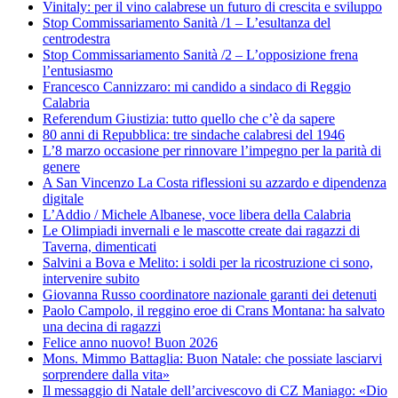
Vinitaly: per il vino calabrese un futuro di crescita e sviluppo
Stop Commissariamento Sanità /1 – L’esultanza del
centrodestra
Stop Commissariamento Sanità /2 – L’opposizione frena
l’entusiasmo
Francesco Cannizzaro: mi candido a sindaco di Reggio
Calabria
Referendum Giustizia: tutto quello che c’è da sapere
80 anni di Repubblica: tre sindache calabresi del 1946
L’8 marzo occasione per rinnovare l’impegno per la parità di
genere
A San Vincenzo La Costa riflessioni su azzardo e dipendenza
digitale
L’Addio / Michele Albanese, voce libera della Calabria
Le Olimpiadi invernali e le mascotte create dai ragazzi di
Taverna, dimenticati
Salvini a Bova e Melito: i soldi per la ricostruzione ci sono,
intervenire subito
Giovanna Russo coordinatore nazionale garanti dei detenuti
Paolo Campolo, il reggino eroe di Crans Montana: ha salvato
una decina di ragazzi
Felice anno nuovo! Buon 2026
Mons. Mimmo Battaglia: Buon Natale: che possiate lasciarvi
sorprendere dalla vita»
Il messaggio di Natale dell’arcivescovo di CZ Maniago: «Dio