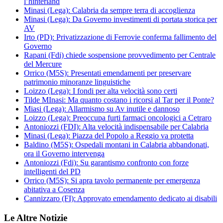
l’hinterland
Minasi (Lega): Calabria da sempre terra di accoglienza
Minasi (Lega): Da Governo investimenti di portata storica per
AV
Irto (PD): Privatizzazione di Ferrovie conferma fallimento del
Governo
Rapani (Fdi) chiede sospensione provvedimento per Centrale
del Mercure
Orrico (M5S): Presentati emendamenti per preservare
patrimonio minoranze linguistiche
Loizzo (Lega): I fondi per alta velocità sono certi
Tilde MInasi: Ma quanto costano i ricorsi al Tar per il Ponte?
Miasi (Lega): Allarmismo su Av inutile e dannoso
Loizzo (Lega): Preoccupa furti farmaci oncologici a Cetraro
Antoniozzi (FDI): Alta velocità indispensabile per Calabria
Minasi (Lega): Piazza del Popolo a Reggio va protetta
Baldino (M5S): Ospedali montani in Calabria abbandonati,
ora il Governo intervenga
Antoniozzi (Fdi): Su garantismo confronto con forze
intelligenti del PD
Orrico (M5S): Si apra tavolo permanente per emergenza
abitativa a Cosenza
Cannizzaro (FI): Approvato emendamento dedicato ai disabili
Le Altre Notizie