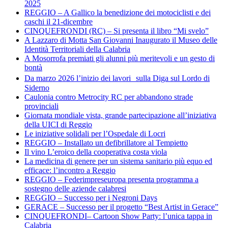
2025
REGGIO – A Gallico la benedizione dei motociclisti e dei
caschi il 21-dicembre
CINQUEFRONDI (RC) – Si presenta il libro “Mi svelo”
A Lazzaro di Motta San Giovanni Inaugurato il Museo delle
Identità Territoriali della Calabria
A Mosorrofa premiati gli alunni più meritevoli e un gesto di
bontà
Da marzo 2026 l’inizio dei lavori sulla Diga sul Lordo di
Siderno
Caulonia contro Metrocity RC per abbandono strade
provinciali
Giornata mondiale vista, grande partecipazione all’iniziativa
della UICI di Reggio
Le iniziative solidali per l’Ospedale di Locri
REGGIO – Installato un defibrillatore al Tempietto
Il vino L’eroico della cooperativa costa viola
La medicina di genere per un sistema sanitario più equo ed
efficace: l’incontro a Reggio
REGGIO – Federimpreseuropa presenta programma a
sostegno delle aziende calabresi
REGGIO – Successo per i Negroni Days
GERACE – Successo per il progetto “Best Artist in Gerace”
CINQUEFRONDI– Cartoon Show Party: l’unica tappa in
Calabria