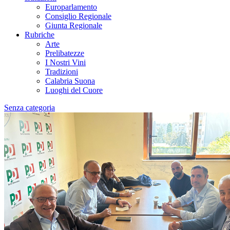
Europarlamento
Consiglio Regionale
Giunta Regionale
Rubriche
Arte
Prelibatezze
I Nostri Vini
Tradizioni
Calabria Suona
Luoghi del Cuore
Senza categoria