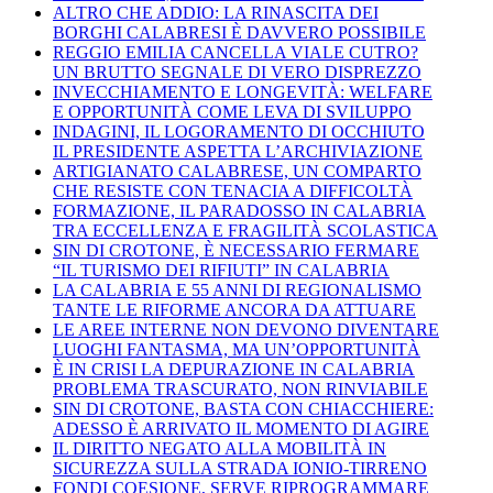
ALTRO CHE ADDIO: LA RINASCITA DEI
BORGHI CALABRESI È DAVVERO POSSIBILE
REGGIO EMILIA CANCELLA VIALE CUTRO?
UN BRUTTO SEGNALE DI VERO DISPREZZO
INVECCHIAMENTO E LONGEVITÀ: WELFARE
E OPPORTUNITÀ COME LEVA DI SVILUPPO
INDAGINI, IL LOGORAMENTO DI OCCHIUTO
IL PRESIDENTE ASPETTA L’ARCHIVIAZIONE
ARTIGIANATO CALABRESE, UN COMPARTO
CHE RESISTE CON TENACIA A DIFFICOLTÀ
FORMAZIONE, IL PARADOSSO IN CALABRIA
TRA ECCELLENZA E FRAGILITÀ SCOLASTICA
SIN DI CROTONE, È NECESSARIO FERMARE
“IL TURISMO DEI RIFIUTI” IN CALABRIA
LA CALABRIA E 55 ANNI DI REGIONALISMO
TANTE LE RIFORME ANCORA DA ATTUARE
LE AREE INTERNE NON DEVONO DIVENTARE
LUOGHI FANTASMA, MA UN’OPPORTUNITÀ
È IN CRISI LA DEPURAZIONE IN CALABRIA
PROBLEMA TRASCURATO, NON RINVIABILE
SIN DI CROTONE, BASTA CON CHIACCHIERE:
ADESSO È ARRIVATO IL MOMENTO DI AGIRE
IL DIRITTO NEGATO ALLA MOBILITÀ IN
SICUREZZA SULLA STRADA IONIO-TIRRENO
FONDI COESIONE, SERVE RIPROGRAMMARE