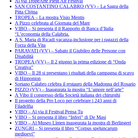
Al via TropeArte Plein Air Festival
SAN COSTANTINO CALABRO (VV) – La Sagra della
Pitta Chjina
TROPEA – La mostra Visio Mentis
A Pizzo celebrata al Giornata del Mare
VIBO – Si presenta il il Rapporto di Banca d’Italia
“L’economia della Calabria.
A S. Maria di Ricadi vacanza-inclusione per i ragazzi della
Forza della Vita
PARAVATI (VV) – Sabato il Giubileo delle Persone con
Disabilità
TROPEA (VV) – Il 2 giugno la prima edizione di “Onda
Creativa”
VIBO – Il 28 si presentano i risultati della campagna di scavo
di Hipponion
Soriano Calabro celebra il restauro della Madonna del Rosario
PIZZO (VV) – Inaugurata la mostra “L’amore nell’arte”
A Vibo il congresso della Società italiana dei chirurghi
Il progetto della Pro Loco per celebrare i 243 anni di
Filadelfia
VIBO – Al via il Festival Pensa Tu
VIBO – Si presenta il libro “Inferi” di De Masi
VIBO – Al Museo Lìmen inaugurata la mostra di Berlingeri
ZUNGRI – Si presenta il libro “Corpus speluncarum
medioevi”