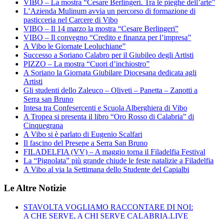
VIBO – La mostra “Cesare Berlingeri. Tra le pieghe dell’arte”
L’Azienda Mulinum avvia un percorso di formazione di
pasticceria nel Carcere di Vibo
VIBO – Il 14 marzo la mostra “Cesare Berlingeri”
VIBO – Il convegno “Credito e finanza per l’impresa”
A Vibo le Giornate Leoluchiane”
Successo a Soriano Calabro per il Giubileo degli Artisti
PIZZO – La mostra “Cuori d’inchiostro”
A Soriano la Giornata Giubilare Diocesana dedicata agli
Artisti
Gli studenti dello Zaleuco – Oliveti – Panetta – Zanotti a
Serra san Bruno
Intesa tra Confesercenti e Scuola Alberghiera di Vibo
A Tropea si presenta il libro “Oro Rosso di Calabria” di
Cinquegrana
A Vibo si è parlato di Eugenio Scalfari
Il fascino del Presepe a Serra San Bruno
FILADELFIA (VV) – A maggio torna il Filadelfia Festival
La “Pignolata” più grande chiude le feste natalizie a Filadelfia
A Vibo al via la Settimana dello Studente del Capialbi
Le Altre Notizie
STAVOLTA VOGLIAMO RACCONTARE DI NOI:
A CHE SERVE, A CHI SERVE CALABRIA.LIVE