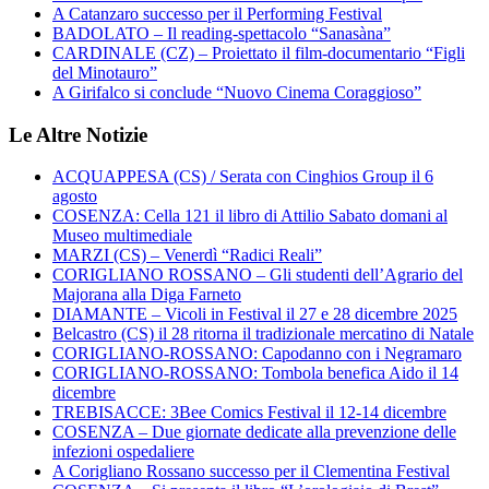
A Catanzaro successo per il Performing Festival
BADOLATO – Il reading-spettacolo “Sanasàna”
CARDINALE (CZ) – Proiettato il film-documentario “Figli
del Minotauro”
A Girifalco si conclude “Nuovo Cinema Coraggioso”
Le Altre Notizie
ACQUAPPESA (CS) / Serata con Cinghios Group il 6
agosto
COSENZA: Cella 121 il libro di Attilio Sabato domani al
Museo multimediale
MARZI (CS) – Venerdì “Radici Reali”
CORIGLIANO ROSSANO – Gli studenti dell’Agrario del
Majorana alla Diga Farneto
DIAMANTE – Vicoli in Festival il 27 e 28 dicembre 2025
Belcastro (CS) il 28 ritorna il tradizionale mercatino di Natale
CORIGLIANO-ROSSANO: Capodanno con i Negramaro
CORIGLIANO-ROSSANO: Tombola benefica Aido il 14
dicembre
TREBISACCE: 3Bee Comics Festival il 12-14 dicembre
COSENZA – Due giornate dedicate alla prevenzione delle
infezioni ospedaliere
A Corigliano Rossano successo per il Clementina Festival