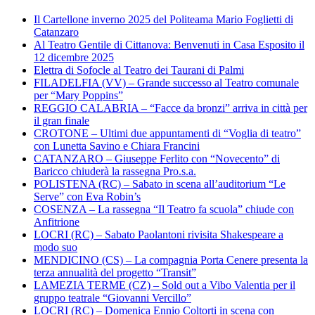
Il Cartellone inverno 2025 del Politeama Mario Foglietti di
Catanzaro
Al Teatro Gentile di Cittanova: Benvenuti in Casa Esposito il
12 dicembre 2025
Elettra di Sofocle al Teatro dei Taurani di Palmi
FILADELFIA (VV) – Grande successo al Teatro comunale
per “Mary Poppins”
REGGIO CALABRIA – “Facce da bronzi” arriva in città per
il gran finale
CROTONE – Ultimi due appuntamenti di “Voglia di teatro”
con Lunetta Savino e Chiara Francini
CATANZARO – Giuseppe Ferlito con “Novecento” di
Baricco chiuderà la rassegna Pro.s.a.
POLISTENA (RC) – Sabato in scena all’auditorium “Le
Serve” con Eva Robin’s
COSENZA – La rassegna “Il Teatro fa scuola” chiude con
Anfitrione
LOCRI (RC) – Sabato Paolantoni rivisita Shakespeare a
modo suo
MENDICINO (CS) – La compagnia Porta Cenere presenta la
terza annualità del progetto “Transit”
LAMEZIA TERME (CZ) – Sold out a Vibo Valentia per il
gruppo teatrale “Giovanni Vercillo”
LOCRI (RC) – Domenica Ennio Coltorti in scena con