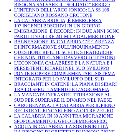
BISOGNA SALVARE IL “SOLDATO” ERRIGO
L’INFERNO DELL’ARCO JONICO: LA SS 106
CORIGLIANO ROSSANO-CROTONE
LA CALABRIA BRUCIA, È EMERGENZA
107 INCENDI BOSCHIVI IN UN GIORNO
EMIGRAZIONE, È RECORD: IN DUE ANNI SONO
PARTITI IN OLTRE 241 MILA DAL MERIDIONE
BALNEAZIONE, IN CALABRIA C’È CARENZA
DI INFORMAZIONE SULL’INQUINAMENTO
QUESTIONE RIFIUTI, SCELTE STRATEGICHE
CHE NON TUTELANO DAVVERO I CITTADINI
L’ECONOMIA CALABRESE E LA NATURA E I
PERSISTENTI RITARDI NEL SUO SVILUPPO
PONTE E OPERE COMPLEMENTARI: SISTEMA
INTEGRATO PER LO SVILUPPO DEL SUD
BRACCIANTI IN CATENE: LA PIANA DI SIBARI
TRA LO SFRUTTAMENTO E L’AGROMAFIA
LA MANCATA INFRASTRUTTURAZIONE AL
SUD PER SUPERARE IL DIVARIO NEL PAESE
CARO BENZINA, LA CALABRIA PER IL PIENO
REGISTRATI RINCARI FINO A OLTRE 2 EURO
LA CALABRIA IN 30 ANNI TRA MIGRAZIONE
SPOPOLAMENTO E GELO DEMOGRAFICO
ACQUA IN CALABRIA: LA SOSTENIBILITÀ
HA BISOGNO DI OBIETTIVI DI INNOVAZIONE