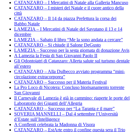
CATANZARO – I Mercatini di Natale alla Galleria Mancuso
CATANZARO – I misteri del Natale e il cuore antico della
città
CATANZARO – Il 14 da piazza Prefettura la corsa dei
Babbo Natale
LAMEZIA – I Mercatini di Natale del Savutano il 13 e 14
dicembre
LAMEZIA – Sabato il libro “Me la sono andata a cercare”
CATANZARO – Si chiude il Salone DeGusto
LAMEZIA – Successo per la sesta giornata di donazione Avis
A Lamezia la Festa di San Giovanni Paolo II
Gli Odontoiatri di Catanzaro: Allerta salute sul turismo dentale
all’estero
CATANZARO – Alla Dulbecco avviato programma “mini-
circolazione extracorporea”
CATANZARO – Successo per il Materia Festival
La Pro Loco di Nicotera: Concluso biorisanamento torrente
San Giovanni
Il Carnevale di Lamezia è già in cammino: riaperte le porte del
Laboratorio dei Giganti dell’Allegria
CATANZARO – Successo per “La Taranta e il mare”
SOVERIA MANNELLI – Dal 4 settembre l’Università
d’Estate sull’Intelligence
A Conflenti celebrata la Madonna di Visora
CATANZARO – EstArte entro il confine questa sera il Trio