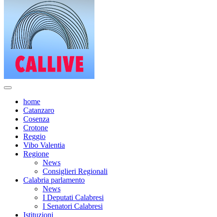
home
Catanzaro
Cosenza
Crotone
Reggio
Vibo Valentia
Regione
News
Consiglieri Regionali
Calabria parlamento
News
I Deputati Calabresi
I Senatori Calabresi
Istituzioni