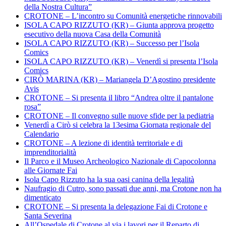
della Nostra Cultura”
CROTONE – L’incontro su Comunità energetiche rinnovabili
ISOLA CAPO RIZZUTO (KR) – Giunta approva progetto
esecutivo della nuova Casa della Comunità
ISOLA CAPO RIZZUTO (KR) – Successo per l’Isola
Comics
ISOLA CAPO RIZZUTO (KR) – Venerdì si presenta l’Isola
Comics
CIRÒ MARINA (KR) – Mariangela D’Agostino presidente
Avis
CROTONE – Si presenta il libro “Andrea oltre il pantalone
rosa”
CROTONE – Il convegno sulle nuove sfide per la pediatria
Venerdì a Cirò si celebra la 13esima Giornata regionale del
Calendario
CROTONE – A lezione di identità territoriale e di
imprenditorialità
Il Parco e il Museo Archeologico Nazionale di Capocolonna
alle Giornate Fai
Isola Capo Rizzuto ha la sua oasi canina della legalità
Naufragio di Cutro, sono passati due anni, ma Crotone non ha
dimenticato
CROTONE – Si presenta la delegazione Fai di Crotone e
Santa Severina
All’Ospedale di Crotone al via i lavori per il Reparto di