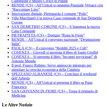
Castiglione e Museo Civico di Paludi
RENDE (CS) – All’Unical si omaggia Pasquale Versace con
“Raccontare Lino”
Innovazione digitale, Pietrapaola è comune “Polis”
Villa Marchianò è la nuova Casa comunale di San Demetrio
Corone
SAN DEMETRIO CORONE (CS) – S’inaugura la nuova
Casa Comunale
PIETRAFITTA (CS) – Domani “Ruga in Fiore”
RENDE – All’Unical il convegno nazionale “Destinazione
Italia”
PAOLA (CS) – Il convegno “Redditi 2025 e Cpb”
COSENZA – Giovedì si presenta il libro di Santo Gioffrè
COSENZA – Si presenta il libro “Incontri ravvicinati” di
Antonio Monda
Il prof. Franco Rubino: Serve approccio integrato per
stimolare la crescita economica della Calabria
SPEZZANO ALBANESE (CS) – Concluso il weekend
dell’Arberia
RENDE (CS) – All’Unical si presenta il libro su Papa
Francesco
SAN GIOVANNI IN FIORE (CS) – Torna il primario di
Medicina
Le Altre Notizie