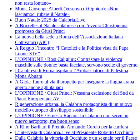
non resta lontano»
Mons. Giuseppe Alberti (Vescovo di Oppido): «Non
lasciamoci rubare il Natale»
Buon Natale 2025 da Calabria.Live
A Bruxelles il Natale calabrese con l’evento Christojenna
promosso da Giusi Princi
La nuova bella sede a Roma dell’Associazione Italiana
Coltivatori (AIC)
A Reggio l’incontro “I Cattolici e la Politica vista da Papa
Leone XIV”
L’OPINIONE / Rosi Caligiuri: Contrastare la violenza
maschile sulle donne: basta facciate, servono scelte di governo
I Calabresi di Roma ospitano l’Ambasciatrice di Palestina
Mona Abuara
A Gioia Tauro al via il progetto per insegnare la lingua araba
aperto anche agli italiani
L’OPINIONE / Giusi Princi: Nessuna esclusione del Sud da
Piano Europeo per AV
Rigenerazione urbana, la Calabria protagonista di un nuovo
modello europeo di sviluppo sostenibile
L’OPINIONE / Ernesto Rapani: In Calabria non serve un
nuovo aeroporto, ma buon senso
A Rino Barillari il Premio Armando Curcio per la carriera
L’intervista di Calabria.Live al Presidente Roberto Occhiuto
Dalla Calabria la vittoria di Occhiuto è un segnale per il Paese