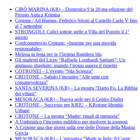
CIRÒ MARINA (KR) – Domenica 9 la 20.ma edizione del
Premio Antica Krimisa
Crotone / Ad Humus- Federico Sironi al Castello Carlo V fino
al 7 settembre
STRONGOLI: Calici sottole stelle a Villa del Popolo il 1°
agosto
Confcommercio Crotone: «Insieme per una movida
responsabile»
Melissa in festa per la 15esima Bandiera blu
Gli studenti del Liceo “Raffaele Lombardi Satriani”: Un
applauso sbagliato: quando l’ironia supera il rispetto
COTRONEI – L’evento “Sila Scienza”
CROTONE – Sabato l’incontro “Alle urne con
consapevolezza”
SANTA SEVERINA (KR) – La mostra “Dario Fo. La Bibbia
dei villani”
MESORACA (KR) – Nuova sede per il Centro Dialisi
CROTONE – Successo per KRIU – KRotone Identità
Urbane
CROTONE – La mostra “Madre: rituali di memoria”
A Umbriatico l’incontro pubblico per risolvere la zoonosi
A Crotone una due giorni sulla rete delle Donne della Magna
Grecia
MESORACA (KR) – L’iniziativa “Made in Italy: Il Cuore