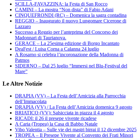
SCILLA-FAVAZZINA: la Festa di San Rocco
CAMINI – La mostra “Non dista” di Fabio Adani
CINQUEFRONDI (RC) – Domenica la sagra contadina
REGGIO – Inaugurato il nuovo Lungomare Cicerone di
Lazzaro
Successo a Reggio per l’anteprima del Concorso dei
Madonnari di Taurianova.
GERACE – La 25esima edizione di Borgo Incantato
DeaFest / Luisa Corna a Calanna 24 luglio
A Rosarno si celebra l’incoronazione della Madonna di
Patmos
SIDERNO – Dal 25 luglio “Immersi nel Blu-Festival del
Mare”
Le Altre Notizie
DRAPIA (VV) – La Festa dell’Amicizia alla Parrocchia
dell’Immacolata
DRAPIA (VV) / La Festa dell’Amicizia domenica 9 agosto
BRIATICO (VV): Salsicciata in piazza il 4 agosto
RICADI: il 26 il presepe vivente ricadese
A Caria (Tropea) la Casa di Babbo Natale
Vibo Valentia – Sulle vie dei mastri birrai il 12 dicembre 2025
TROPEA – Il Presepe Vivente al Convento dei Frati Minori