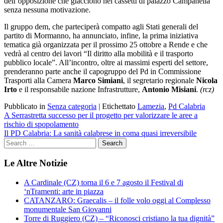
dell’opposizione che giacciono nei cassetti di palazzo Campanella
senza nessuna motivazione.
Il gruppo dem, che parteciperà compatto agli Stati generali del
partito di Mormanno, ha annunciato, infine, la prima iniziativa
tematica già organizzata per il prossimo 25 ottobre a Rende e che
vedrà al centro dei lavori “Il diritto alla mobilità e il trasporto
pubblico locale”. All’incontro, oltre ai massimi esperti del settore,
prenderanno parte anche il capogruppo del Pd in Commissione
Trasporti alla Camera
Marco Simiani
, il segretario regionale
Nicola
Irto
e il responsabile nazione Infrastrutture,
Antonio Misiani
.
(rcz)
Pubblicato in
Senza categoria
|
Etichettato
Lamezia
,
Pd Calabria
Navigazione
A Serrastretta successo per il progetto per valorizzare le aree a
rischio di spopolamento
articoli
Il PD Calabria: La sanità calabrese in coma quasi irreversibile
Le Altre Notizie
A Cardinale (CZ) torna il 6 e 7 agosto il Festival di
‘nTramenti: arte in piazza
CATANZARO: Graecalis – il folle volo oggi al Complesso
monumentale San Giovanni
Torre di Ruggiero (CZ) – “Riconosci cristiano la tua dignità”