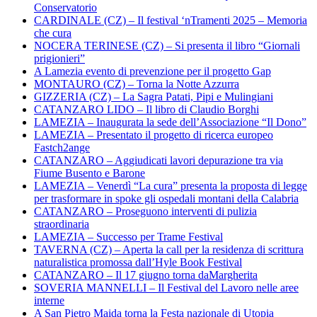
Conservatorio
CARDINALE (CZ) – Il festival ‘nTramenti 2025 – Memoria
che cura
NOCERA TERINESE (CZ) – Si presenta il libro “Giornali
prigionieri”
A Lamezia evento di prevenzione per il progetto Gap
MONTAURO (CZ) – Torna la Notte Azzurra
GIZZERIA (CZ) – La Sagra Patati, Pipi e Mulingiani
CATANZARO LIDO – Il libro di Claudio Borghi
LAMEZIA – Inaugurata la sede dell’Associazione “Il Dono”
LAMEZIA – Presentato il progetto di ricerca europeo
Fastch2ange
CATANZARO – Aggiudicati lavori depurazione tra via
Fiume Busento e Barone
LAMEZIA – Venerdì “La cura” presenta la proposta di legge
per trasformare in spoke gli ospedali montani della Calabria
CATANZARO – Proseguono interventi di pulizia
straordinaria
LAMEZIA – Successo per Trame Festival
TAVERNA (CZ) – Aperta la call per la residenza di scrittura
naturalistica promossa dall’Hyle Book Festival
CATANZARO – Il 17 giugno torna daMargherita
SOVERIA MANNELLI – Il Festival del Lavoro nelle aree
interne
A San Pietro Maida torna la Festa nazionale di Utopia