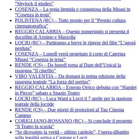
“Shylock il giudeo”
COSENZA – La regia limpida e coraggiosa della Misasi in
“Cosenza in testa”
POLISTENA (RC) – Tutto pronto per il “Premio cultura
cinematografica”
REGGIO CALABRIA – Questo pomeriggio si presenta il
docufilm di Armino e Marzolla
LOCRI (RC) – Partiranno a breve le riprese del film “L’agorà
perduta”
COSENZA – Lunedì verrà proiettato il corto di Caterina
Minasi “Cosenza in testa”
RENDE (CS) – Da lunedì torna al Dam dell’Unical la
rassegna “Il cinefilo”
VIBO VALENTIA – Da domani la prima edizione della
rassegna teatrale “La forza del sorriso”
REGGIO CALABRIA – Ernesto Orrico debutta con “Hamlet
in Pieces” sabato a Spazio Teatro
LOCRI (RC) – Luca Ward a Locri il 7 aprile per la stagione
teatrale della locride
RENDE (CS) – Due giorni di proiezioni al Tau Cinema
Campus
CORIGLIANO-ROSSANO (RC) – Si conclude il progetto
“Il Teatro fa scuola”
“Se dicessimo la verità – ultimo capitolo”, l’opera-dibattito
sulla legalità arriva a Crotone e Locri