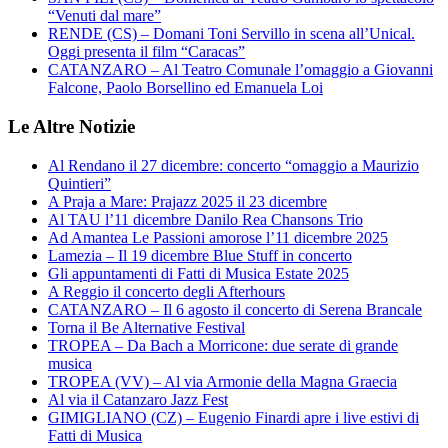
“Venuti dal mare”
RENDE (CS) – Domani Toni Servillo in scena all’Unical.
Oggi presenta il film “Caracas”
CATANZARO – Al Teatro Comunale l’omaggio a Giovanni
Falcone, Paolo Borsellino ed Emanuela Loi
Le Altre Notizie
Al Rendano il 27 dicembre: concerto “omaggio a Maurizio
Quintieri”
A Praja a Mare: Prajazz 2025 il 23 dicembre
Al TAU l’11 dicembre Danilo Rea Chansons Trio
Ad Amantea Le Passioni amorose l’11 dicembre 2025
Lamezia – Il 19 dicembre Blue Stuff in concerto
Gli appuntamenti di Fatti di Musica Estate 2025
A Reggio il concerto degli Afterhours
CATANZARO – Il 6 agosto il concerto di Serena Brancale
Torna il Be Alternative Festival
TROPEA – Da Bach a Morricone: due serate di grande
musica
TROPEA (VV) – Al via Armonie della Magna Graecia
Al via il Catanzaro Jazz Fest
GIMIGLIANO (CZ) – Eugenio Finardi apre i live estivi di
Fatti di Musica