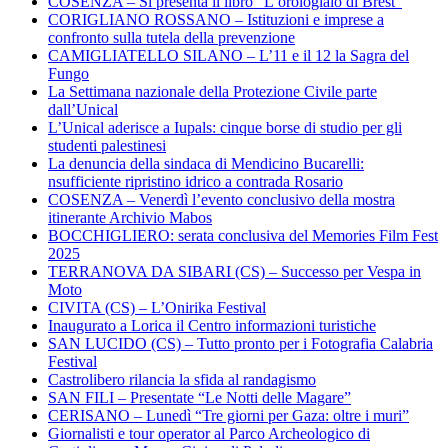
COSENZA – Si presenta il libro “L’orologiaio di Brest”
CORIGLIANO ROSSANO – Istituzioni e imprese a
confronto sulla tutela della prevenzione
CAMIGLIATELLO SILANO – L’11 e il 12 la Sagra del
Fungo
La Settimana nazionale della Protezione Civile parte
dall’Unical
L’Unical aderisce a Iupals: cinque borse di studio per gli
studenti palestinesi
La denuncia della sindaca di Mendicino Bucarelli:
nsufficiente ripristino idrico a contrada Rosario
COSENZA – Venerdì l’evento conclusivo della mostra
itinerante Archivio Mabos
BOCCHIGLIERO: serata conclusiva del Memories Film Fest
2025
TERRANOVA DA SIBARI (CS) – Successo per Vespa in
Moto
CIVITA (CS) – L’Onirika Festival
Inaugurato a Lorica il Centro informazioni turistiche
SAN LUCIDO (CS) – Tutto pronto per i Fotografia Calabria
Festival
Castrolibero rilancia la sfida al randagismo
SAN FILI – Presentate “Le Notti delle Magare”
CERISANO – Lunedì “Tre giorni per Gaza: oltre i muri”
Giornalisti e tour operator al Parco Archeologico di