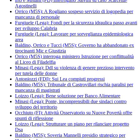
Irto e Misiani (PD) interrogano Salvini su caso Scarcella-
Agostinelli
Orrico (M5S): A Rogliano sospeso servizio di logopedia per
mancanza di personale
Furgiuele (Lega): Fondi per la sicurezza idraulica passo avanti
per sviluppo Calabria
Furgiuele (Lega): Lavorare per sorveglianza epidemiologica
area
Baldino, Orrico e Tucci (M5S): Governo ha abbandonato ex
tirocinanti Mic e Giustizia
Orrico (M5S) interroga ministero Istruzione per conflittualità
al Liceo di Filadelfia
Minasi (Lega): Ddl su violenza di genere prezioso intervento
per tutela delle donne
Antoniozzi (FDI): Sui Lea compiuti progressi
Baldino (M5S): Tribunale di Castrovillari rischia paralisi per
mancanza di magistrati
Loizzo (Lega): Bene soluzione per Banco Alimentare
Minasi (Lega): Ponte, incomprensibili due sindaci contro
sviluppo del territorio
Occhiuto (FI): Attività Osservatorio su Nuove Povertà offre
spunti di riflessione
Loizzo (Lega): Strutturare un piano per rilanciare progetto
Dsa
Baldino (M5S): Soveria Mannelli presidio strategico per