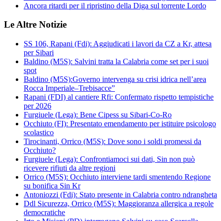
Ancora ritardi per il ripristino della Diga sul torrente Lordo
Le Altre Notizie
SS 106, Rapani (Fdi): Aggiudicati i lavori da CZ a Kr, attesa
per Sibari
Baldino (M5S): Salvini tratta la Calabria come set per i suoi
spot
Baldino (M5S):Governo intervenga su crisi idrica nell’area
Rocca Imperiale–Trebisacce”
Rapani (FDI) al cantiere Rfi: Confermato rispetto tempistiche
per 2026
Furgiuele (Lega): Bene Cipess su Sibari-Co-Ro
Occhiuto (FI): Presentato emendamento per istituire psicologo
scolastico
Tirocinanti, Orrico (M5S): Dove sono i soldi promessi da
Occhiuto?
Furgiuele (Lega): Confrontiamoci sui dati, Sin non può
ricevere rifiuti da altre regioni
Orrico (M5S): Occhiuto interviene tardi smentendo Regione
su bonifica Sin Kr
Antoniozzi (Fdi): Stato presente in Calabria contro ndrangheta
Ddl Sicurezza, Orrico (M5S): Maggioranza allergica a regole
democratiche