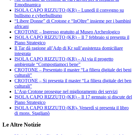
Emodinamica
ISOLA CAPO RIZZUTO (KR) – Lunedì il convegno su
bullismo e cyberbullismo
“Libere Donne” di Crotone e “InOltre” insieme per i bambini
africani
CROTONE – Ingresso gratuito al Museo Archeologico
ISOLA CAPO RIZZUTO (KR) – Il 7 febbraio si presenta il
Piano Strategico
Il Tar dà ragione all’Adp di Kr sull’assistenza domiciliare
integrata
ISOLA CAPO RIZZUTO (KR) – Al via il progetto
ambientale “Compostiamoci bene”
CROTONE – Presentato il master “La filiera digitale dei beni
culturali”
CROTONE – Si presenta il master “La filiera digitale dei ben
culturali”
L’Asp Crotone prosegue nel miglioramento dei servizi
ISOLA CAPO RIZZUTO (KR) – Il 17 gennaio si discute del
Piano Strategico
ISOLA CAPO RIZZUTO (KR)- Venerdì si presenta il libro
di mons. Staglianò
Le Altre Notizie