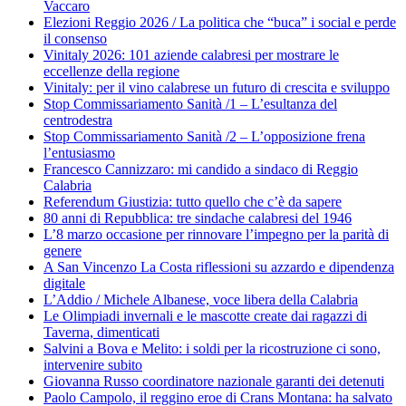
Vaccaro
Elezioni Reggio 2026 / La politica che “buca” i social e perde
il consenso
Vinitaly 2026: 101 aziende calabresi per mostrare le
eccellenze della regione
Vinitaly: per il vino calabrese un futuro di crescita e sviluppo
Stop Commissariamento Sanità /1 – L’esultanza del
centrodestra
Stop Commissariamento Sanità /2 – L’opposizione frena
l’entusiasmo
Francesco Cannizzaro: mi candido a sindaco di Reggio
Calabria
Referendum Giustizia: tutto quello che c’è da sapere
80 anni di Repubblica: tre sindache calabresi del 1946
L’8 marzo occasione per rinnovare l’impegno per la parità di
genere
A San Vincenzo La Costa riflessioni su azzardo e dipendenza
digitale
L’Addio / Michele Albanese, voce libera della Calabria
Le Olimpiadi invernali e le mascotte create dai ragazzi di
Taverna, dimenticati
Salvini a Bova e Melito: i soldi per la ricostruzione ci sono,
intervenire subito
Giovanna Russo coordinatore nazionale garanti dei detenuti
Paolo Campolo, il reggino eroe di Crans Montana: ha salvato