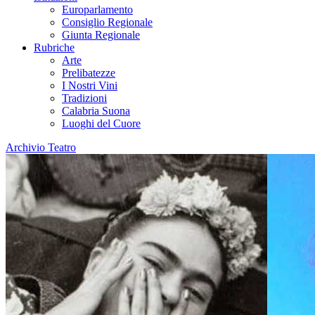
Europarlamento
Consiglio Regionale
Giunta Regionale
Rubriche
Arte
Prelibatezze
I Nostri Vini
Tradizioni
Calabria Suona
Luoghi del Cuore
Archivio Teatro