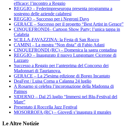
efficace: l’incontro a Reggio
REGGIO – Federimpreseuropa presenta programma a
sostegno delle aziende calabresi
REGGIO – Successo per i Negroni Days
GERACE – Successo per il progetto “Best Artist in Gerace”
CINQUEFRONDI– Cartoon Show Party: l’unica tappa in
Calabria
SCILLA-FAVAZZINA: la Festa di San Rocco
CAMINI – La mostra “Non dista” di Fabio Adani
CINQUEFRONDI (RC) – Domenica la sagra contadina
REGGIO – Inaugurato il nuovo Lungomare Cicerone di
Lazzaro
Successo a Reggio per l’anteprima del Concorso dei
Madonnari di Taurianova.
GERACE – La 25esima edizione di Borgo Incantato
DeaFest / Luisa Corna a Calanna 24 luglio
A Rosarno si celebra l’incoronazione della Madonna di
Patmos
SIDERNO – Dal 25 luglio “Immersi nel Blu-Festival del
Mare”
Presentato il Roccella Jazz Festival
MOSORROFA (RC) – Giovedì s’inaugura il murales
Le Altre Notizie