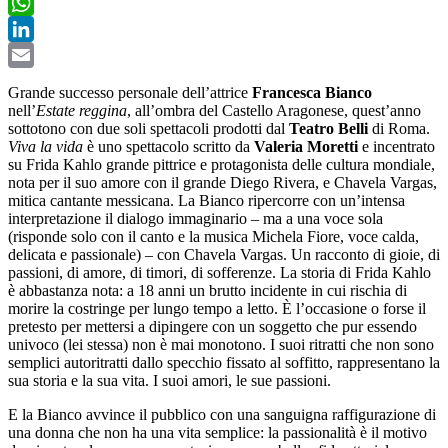
Twitter
WhatsApp
LinkedIn
Email
Grande successo personale dell’attrice
Francesca Bianco
nell’
Estate reggina
, all’ombra del Castello Aragonese, quest’anno
sottotono con due soli spettacoli prodotti dal
Teatro Belli
di Roma.
Viva la vida
è uno spettacolo scritto da
Valeria Moretti
e incentrato
su Frida Kahlo grande pittrice e protagonista delle cultura mondiale,
nota per il suo amore con il grande Diego Rivera, e Chavela Vargas,
mitica cantante messicana. La Bianco ripercorre con un’intensa
interpretazione il dialogo immaginario – ma a una voce sola
(risponde solo con il canto e la musica Michela Fiore, voce calda,
delicata e passionale) – con Chavela Vargas. Un racconto di gioie, di
passioni, di amore, di timori, di sofferenze. La storia di Frida Kahlo
è abbastanza nota: a 18 anni un brutto incidente in cui rischia di
morire la costringe per lungo tempo a letto. È l’occasione o forse il
pretesto per mettersi a dipingere con un soggetto che pur essendo
univoco (lei stessa) non è mai monotono. I suoi ritratti che non sono
semplici autoritratti dallo specchio fissato al soffitto, rappresentano la
sua storia e la sua vita. I suoi amori, le sue passioni.
E la Bianco avvince il pubblico con una sanguigna raffigurazione di
una donna che non ha una vita semplice: la passionalità è il motivo