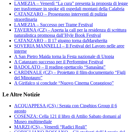
LAMEZIA – Venerdì “La cura” presenta la proposta di legge
per trasformare in spoke gli ospedali montani della Calabria
CATANZARO – Proseguono interventi di pulizia
straordinaria
LAMEZIA – Successo per Trame Festival
TAVERNA (CZ) – Aperta la call per la residenza di scrittura
naturalistica promossa dall’Hyle Book Festival
CATANZARO – Il 17 giugno torna daMargherita
SOVERIA MANNELLI – Il Festival del Lavoro nelle aree
interne
A San Pietro Maida torna la Festa nazionale di Utopia
A Catanzaro successo per il Performing Festival
BADOLATO – Il reading-spettacolo “Sanasàna”
CARDINALE (CZ) – Proiettato il film-documentario “Figli
del Minotauro”
A Girifalco si conclude “Nuovo Cinema Coraggioso”
Le Altre Notizie
ACQUAPPESA (CS) / Serata con Cinghios Group il 6
agosto
COSENZA: Cella 121 il libro di Attilio Sabato domani al
Museo multimediale
MARZI (CS) – Venerdì “Radici Reali”