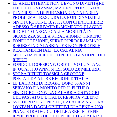
LE AREE INTERNE NON DEVONO DIVENTARE
LUOGHI FANTASMA, MA UN’OPPORTUNITÀ
È IN CRISI LA DEPURAZIONE IN CALABRIA
PROBLEMA TRASCURATO, NON RINVIABILE
SIN DI CROTONE, BASTA CON CHIACCHIERE:
ADESSO È ARRIVATO IL MOMENTO DI AGIRE
IL DIRITTO NEGATO ALLA MOBILITÀ IN
SICUREZZA SULLA STRADA IONIO-TIRRENO
FONDI COESIONE, SERVE RIPROGRAMMARE
RISORSE IN CALABRIA PER NON PERDERLE
REATI AMBIENTALI, LA CALABRIA
SECONDA PER IL CICLO NELLA GESTIONE DEI
RIFIUTI
FONDO DI COESIONE, OBIETTIVO LONTANO
IN QUATTRO ANNI SPESI SOLO 2,8 MILIARDI
STOP A RIFIUTI TOSSICI A CROTONE
PORTATI DA ALTRE REGIONI D’ITALIA
LE LACRIME DI REGGIO DOPO 55 ANNI
SERVANO DA MONITO PER IL FUTURO
SIN DI CROTONE, LA CALABRIA OSTAGGIO
DEL PASSATO E L’ITALIA RESPIRA VELENO
SVILUPPO SOSTENIBILE, CALABRIA ANCORA
LONTANA DAGLI OBIETTIVI DI AGENDA 2030
PIANO STRATEGICO DELLE AREE INTERNE
IL “DE PROFUNDIS” DEI BORGHI CALABRESI