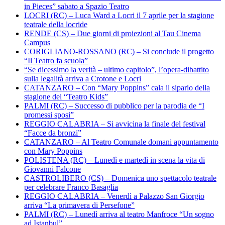
in Pieces” sabato a Spazio Teatro
LOCRI (RC) – Luca Ward a Locri il 7 aprile per la stagione
teatrale della locride
RENDE (CS) – Due giorni di proiezioni al Tau Cinema
Campus
CORIGLIANO-ROSSANO (RC) – Si conclude il progetto
“Il Teatro fa scuola”
“Se dicessimo la verità – ultimo capitolo”, l’opera-dibattito
sulla legalità arriva a Crotone e Locri
CATANZARO – Con “Mary Poppins” cala il sipario della
stagione del “Teatro Kids”
PALMI (RC) – Successo di pubblico per la parodia de “I
promessi sposi”
REGGIO CALABRIA – Si avvicina la finale del festival
“Facce da bronzi”
CATANZARO – Al Teatro Comunale domani appuntamento
con Mary Poppins
POLISTENA (RC) – Lunedì e martedì in scena la vita di
Giovanni Falcone
CASTROLIBERO (CS) – Domenica uno spettacolo teatrale
per celebrare Franco Basaglia
REGGIO CALABRIA – Venerdì a Palazzo San Giorgio
arriva “La primavera di Persefone”
PALMI (RC) – Lunedì arriva al teatro Manfroce “Un sogno
ad Istanbul”