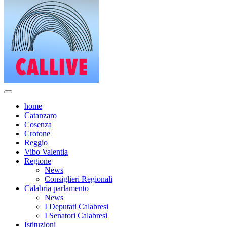
home
Catanzaro
Cosenza
Crotone
Reggio
Vibo Valentia
Regione
News
Consiglieri Regionali
Calabria parlamento
News
I Deputati Calabresi
I Senatori Calabresi
Istituzioni