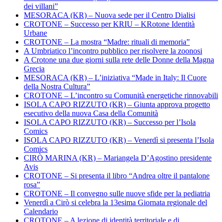
dei villani”
MESORACA (KR) – Nuova sede per il Centro Dialisi
CROTONE – Successo per KRIU – KRotone Identità
Urbane
CROTONE – La mostra “Madre: rituali di memoria”
A Umbriatico l’incontro pubblico per risolvere la zoonosi
A Crotone una due giorni sulla rete delle Donne della Magna
Grecia
MESORACA (KR) – L’iniziativa “Made in Italy: Il Cuore
della Nostra Cultura”
CROTONE – L’incontro su Comunità energetiche rinnovabili
ISOLA CAPO RIZZUTO (KR) – Giunta approva progetto
esecutivo della nuova Casa della Comunità
ISOLA CAPO RIZZUTO (KR) – Successo per l’Isola
Comics
ISOLA CAPO RIZZUTO (KR) – Venerdì si presenta l’Isola
Comics
CIRÒ MARINA (KR) – Mariangela D’Agostino presidente
Avis
CROTONE – Si presenta il libro “Andrea oltre il pantalone
rosa”
CROTONE – Il convegno sulle nuove sfide per la pediatria
Venerdì a Cirò si celebra la 13esima Giornata regionale del
Calendario
CROTONE – A lezione di identità territoriale e di