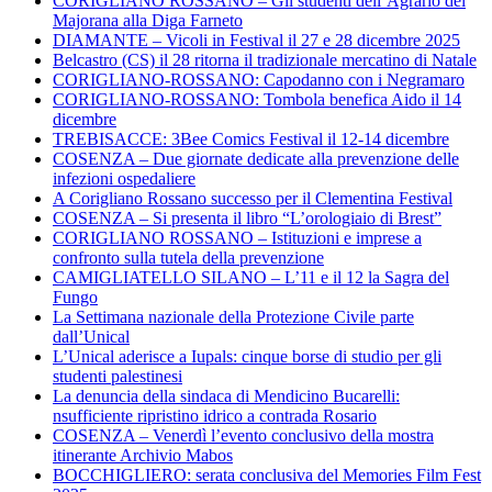
CORIGLIANO ROSSANO – Gli studenti dell’Agrario del
Majorana alla Diga Farneto
DIAMANTE – Vicoli in Festival il 27 e 28 dicembre 2025
Belcastro (CS) il 28 ritorna il tradizionale mercatino di Natale
CORIGLIANO-ROSSANO: Capodanno con i Negramaro
CORIGLIANO-ROSSANO: Tombola benefica Aido il 14
dicembre
TREBISACCE: 3Bee Comics Festival il 12-14 dicembre
COSENZA – Due giornate dedicate alla prevenzione delle
infezioni ospedaliere
A Corigliano Rossano successo per il Clementina Festival
COSENZA – Si presenta il libro “L’orologiaio di Brest”
CORIGLIANO ROSSANO – Istituzioni e imprese a
confronto sulla tutela della prevenzione
CAMIGLIATELLO SILANO – L’11 e il 12 la Sagra del
Fungo
La Settimana nazionale della Protezione Civile parte
dall’Unical
L’Unical aderisce a Iupals: cinque borse di studio per gli
studenti palestinesi
La denuncia della sindaca di Mendicino Bucarelli:
nsufficiente ripristino idrico a contrada Rosario
COSENZA – Venerdì l’evento conclusivo della mostra
itinerante Archivio Mabos
BOCCHIGLIERO: serata conclusiva del Memories Film Fest