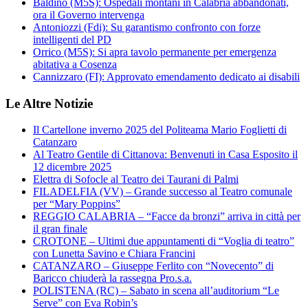
Baldino (M5S): Ospedali montani in Calabria abbandonati,
ora il Governo intervenga
Antoniozzi (Fdi): Su garantismo confronto con forze
intelligenti del PD
Orrico (M5S): Si apra tavolo permanente per emergenza
abitativa a Cosenza
Cannizzaro (FI): Approvato emendamento dedicato ai disabili
Le Altre Notizie
Il Cartellone inverno 2025 del Politeama Mario Foglietti di
Catanzaro
Al Teatro Gentile di Cittanova: Benvenuti in Casa Esposito il
12 dicembre 2025
Elettra di Sofocle al Teatro dei Taurani di Palmi
FILADELFIA (VV) – Grande successo al Teatro comunale
per “Mary Poppins”
REGGIO CALABRIA – “Facce da bronzi” arriva in città per
il gran finale
CROTONE – Ultimi due appuntamenti di “Voglia di teatro”
con Lunetta Savino e Chiara Francini
CATANZARO – Giuseppe Ferlito con “Novecento” di
Baricco chiuderà la rassegna Pro.s.a.
POLISTENA (RC) – Sabato in scena all’auditorium “Le
Serve” con Eva Robin’s