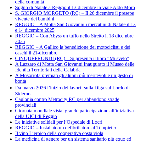
della comunità
Sogno di Natale a Reggio il 13 dicembre in viale Aldo Moro
S. GIORGIO MORGETO (RC) – Il 26 dicembre il presepe
vivente dei bambini
REGGIO – A Motta San Giovanni i mercatini di Natale il 13
e 14 dicembre 2025
REGGIO – Con Abyss un tuffo nello Stretto il 18 dicembre
2025
REGGIO – A Gallico la benedizione dei motociclisti e dei
caschi il 21-dicembre
CINQUEFRONDI (RC) – Si presenta il libro “Mi svelo”
A Lazzaro di Motta San Giovanni Inaugurato il Museo delle
Identità Territoriali della Calabria
A Mosorrofa premiati gli alunni più meritevoli e un gesto di
bontà
Da marzo 2026 l’inizio dei lavori sulla Diga sul Lordo di
Siderno
Caulonia contro Metrocity RC per abbandono strade
provinciali
Giornata mondiale vista, grande partecipazione all’iniziativa
della UICI di Reggio
Le iniziative solidali per l’Ospedale di Locri
REGGIO – Installato un defibrillatore al Tempietto
Il vino L’eroico della cooperativa costa viola
La medicina di genere per un sistema sanitario più equo ed