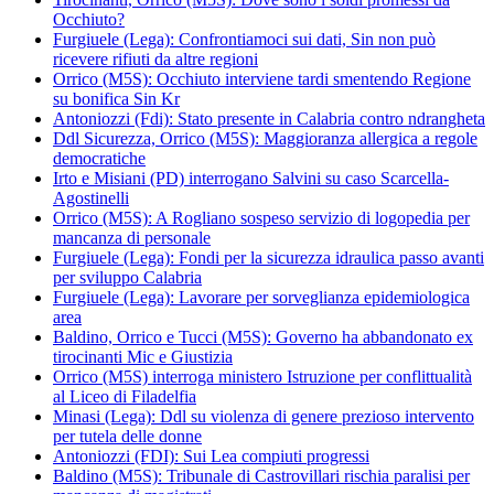
Occhiuto?
Furgiuele (Lega): Confrontiamoci sui dati, Sin non può
ricevere rifiuti da altre regioni
Orrico (M5S): Occhiuto interviene tardi smentendo Regione
su bonifica Sin Kr
Antoniozzi (Fdi): Stato presente in Calabria contro ndrangheta
Ddl Sicurezza, Orrico (M5S): Maggioranza allergica a regole
democratiche
Irto e Misiani (PD) interrogano Salvini su caso Scarcella-
Agostinelli
Orrico (M5S): A Rogliano sospeso servizio di logopedia per
mancanza di personale
Furgiuele (Lega): Fondi per la sicurezza idraulica passo avanti
per sviluppo Calabria
Furgiuele (Lega): Lavorare per sorveglianza epidemiologica
area
Baldino, Orrico e Tucci (M5S): Governo ha abbandonato ex
tirocinanti Mic e Giustizia
Orrico (M5S) interroga ministero Istruzione per conflittualità
al Liceo di Filadelfia
Minasi (Lega): Ddl su violenza di genere prezioso intervento
per tutela delle donne
Antoniozzi (FDI): Sui Lea compiuti progressi
Baldino (M5S): Tribunale di Castrovillari rischia paralisi per