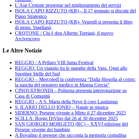
L’Asp Crotone prosegue nel miglioramento dei servizi
ISOLA CAPO RIZZUTO (KR) – Il 17 gennaio si discute del
Piano Strategico
ISOLA CAPO RIZZUTO (KR)- Venerdì si presenta il libro
di mons. Staglianò
CROTONE / Chi è don Alberto Torriani, il nuovo
Arcivescovo
Le Altre Notizie
REGGIO / A Pellaro VIII Jamu Festival
REGGIO: Un viaggio tra le stanghe della Vara. Oggi allo
Sporting Stelle del Sud
REGGIO – Mercoledì la conferenza “Dalla filosofia al corpo:
la nascita del pensiero medico in Magna Grecia”
CINQUEFRONDI – Polisena presenta interrogazione su
Casa di Comunità
REGGIO – A S. Maria della Neve il coro Laudamus
S. ILARIO DELLO IONIO – Natale in musica
SIDERNO: Presepe vivente a Mirto il 27 dicembre 2025
SCILLA: Borgo DiVino dal 26 al 30 dicembre 2025
SAN GIORGIO MORGETO (RC) – XXVI edizione del
Presepe vivente dei bambini
A Bovalino il presepe che racconta la memoria contadina