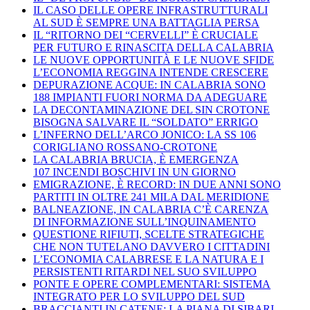
IL CASO DELLE OPERE INFRASTRUTTURALI
AL SUD È SEMPRE UNA BATTAGLIA PERSA
IL “RITORNO DEI “CERVELLI” È CRUCIALE
PER FUTURO E RINASCITA DELLA CALABRIA
LE NUOVE OPPORTUNITÀ E LE NUOVE SFIDE
L’ECONOMIA REGGINA INTENDE CRESCERE
DEPURAZIONE ACQUE: IN CALABRIA SONO
188 IMPIANTI FUORI NORMA DA ADEGUARE
LA DECONTAMINAZIONE DEL SIN CROTONE
BISOGNA SALVARE IL “SOLDATO” ERRIGO
L’INFERNO DELL’ARCO JONICO: LA SS 106
CORIGLIANO ROSSANO-CROTONE
LA CALABRIA BRUCIA, È EMERGENZA
107 INCENDI BOSCHIVI IN UN GIORNO
EMIGRAZIONE, È RECORD: IN DUE ANNI SONO
PARTITI IN OLTRE 241 MILA DAL MERIDIONE
BALNEAZIONE, IN CALABRIA C’È CARENZA
DI INFORMAZIONE SULL’INQUINAMENTO
QUESTIONE RIFIUTI, SCELTE STRATEGICHE
CHE NON TUTELANO DAVVERO I CITTADINI
L’ECONOMIA CALABRESE E LA NATURA E I
PERSISTENTI RITARDI NEL SUO SVILUPPO
PONTE E OPERE COMPLEMENTARI: SISTEMA
INTEGRATO PER LO SVILUPPO DEL SUD
BRACCIANTI IN CATENE: LA PIANA DI SIBARI