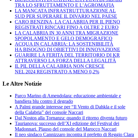
TRA LO SFRUTTAMENTO E L’AGROMAFIA
LA MANCATA INFRASTRUTTURAZIONE AL
SUD PER SUPERARE IL DIVARIO NEL PAESE
CARO BENZINA, LA CALABRIA PER IL PIENO
REGISTRATI RINCARI FINO A OLTRE 2 EURO
LA CALABRIA IN 30 ANNI TRA MIGRAZIONE
SPOPOLAMENTO E GELO DEMOGRAFICO
ACQUA IN CALABRIA: LA SOSTENIBILITÀ
HA BISOGNO DI OBIETTIVI DI INNOVAZIONE
GUARIRE LA FERITA DEL TERRITORIO DI KR
ATTRAVERSO LA FORZA DELLA LEGALITÀ
IL PIL DELLA CALABRIA NON CRESCE
NEL 2024 REGISTRATO A MENO 0,2%
Le Altre Notizie
Parco Marino di Amendolara: educazione ambientale e
bandiera blu contro il degrado
A Palmi grande interesse per “Il Vento di Dahkla e il sole
della Calabria” del console Naccari
Dal Nostos alla Tornanza: quando il ritorno diventa futuro
Taurianova: successo dell’XI edizione del Festival dei
Madonnari. Plauso del console del Marocco Naccari
Il neo sindaco Cannizzaro incontra il prefetto di Reggio Clara