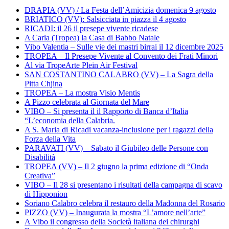
DRAPIA (VV) / La Festa dell’Amicizia domenica 9 agosto
BRIATICO (VV): Salsicciata in piazza il 4 agosto
RICADI: il 26 il presepe vivente ricadese
A Caria (Tropea) la Casa di Babbo Natale
Vibo Valentia – Sulle vie dei mastri birrai il 12 dicembre 2025
TROPEA – Il Presepe Vivente al Convento dei Frati Minori
Al via TropeArte Plein Air Festival
SAN COSTANTINO CALABRO (VV) – La Sagra della
Pitta Chjina
TROPEA – La mostra Visio Mentis
A Pizzo celebrata al Giornata del Mare
VIBO – Si presenta il il Rapporto di Banca d’Italia
“L’economia della Calabria.
A S. Maria di Ricadi vacanza-inclusione per i ragazzi della
Forza della Vita
PARAVATI (VV) – Sabato il Giubileo delle Persone con
Disabilità
TROPEA (VV) – Il 2 giugno la prima edizione di “Onda
Creativa”
VIBO – Il 28 si presentano i risultati della campagna di scavo
di Hipponion
Soriano Calabro celebra il restauro della Madonna del Rosario
PIZZO (VV) – Inaugurata la mostra “L’amore nell’arte”
A Vibo il congresso della Società italiana dei chirurghi