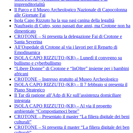
imprenditorialità
Il Parco e il Museo Archeologico Nazionale di Capocolonna
alle Giornate Fai
Isola Capo Rizzuto ha la sua oasi canina della legalità
Naufragio di Cutro, sono passati due anni, ma Crotone non ha
dimenticato
CROTONE – Si presenta la delegazione Fai di Crotone e
Santa Severina
All’Ospedale di Crotone al via i lavori per il Reparto di
Emodinamica
ISOLA CAPO RIZZUTO (KR) – Lunedì il convegno su
bullismo e cyberbullismo
“Libere Donne” di Crotone e “InOltre” insieme per i bambini
africani
CROTONE – Ingresso gratuito al Museo Archeologico
ISOLA CAPO RIZZUTO (KR) – Il 7 febbraio si presenta il
Piano Strategico
Il Tar dà ragione all’Adp di Kr sull’assistenza domiciliare
integrata
ISOLA CAPO RIZZUTO (KR) – Al via il progetto
ambientale “Compostiamoci bene”
CROTONE – Presentato il master “La filiera digitale dei beni
culturali”
CROTONE – Si presenta il master “La filiera digitale dei ben
culturali”