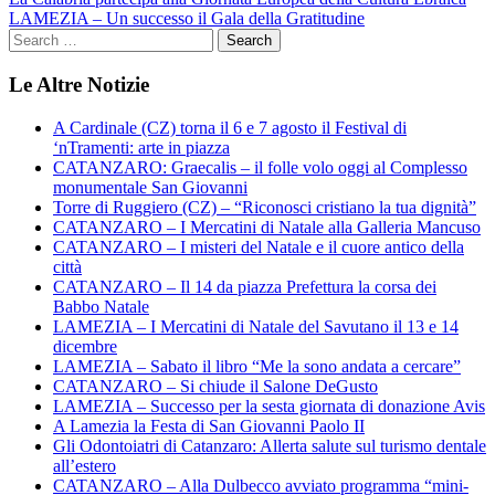
Navigazione
LAMEZIA – Un successo il Gala della Gratitudine
articoli
Le Altre Notizie
A Cardinale (CZ) torna il 6 e 7 agosto il Festival di
‘nTramenti: arte in piazza
CATANZARO: Graecalis – il folle volo oggi al Complesso
monumentale San Giovanni
Torre di Ruggiero (CZ) – “Riconosci cristiano la tua dignità”
CATANZARO – I Mercatini di Natale alla Galleria Mancuso
CATANZARO – I misteri del Natale e il cuore antico della
città
CATANZARO – Il 14 da piazza Prefettura la corsa dei
Babbo Natale
LAMEZIA – I Mercatini di Natale del Savutano il 13 e 14
dicembre
LAMEZIA – Sabato il libro “Me la sono andata a cercare”
CATANZARO – Si chiude il Salone DeGusto
LAMEZIA – Successo per la sesta giornata di donazione Avis
A Lamezia la Festa di San Giovanni Paolo II
Gli Odontoiatri di Catanzaro: Allerta salute sul turismo dentale
all’estero
CATANZARO – Alla Dulbecco avviato programma “mini-