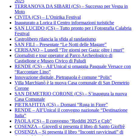
2025
TERRANOVA DA SIBARI (CS) – Successo per Vespa in
Moto
CIVITA (CS) – L’Onirika Festival
Inaugurato a Lorica il Centro informazioni turistiche
SAN LUCIDO (CS) – Tutto pronto per i Fotografia Calabria
Festival
Castrolibero rilancia la sfida al randagismo
SAN FILI – Presentate “Le Notti delle Magare”
CERISANO – Lunedì “Tre giorni per Gaza: oltre i muri”
Giornalisti e tour operator al Parco Archeologico di
Castiglione e Museo Civico di Paludi
RENDE (CS) – All’Unical si omaggia Pasquale Versace con
“Raccontare Lino”
Innovazione digitale, Pietrapaola è comune “Polis”
Villa Marchianò è la nuova Casa comunale di San Demetrio
Corone
SAN DEMETRIO CORONE (CS) – S’inaugura la nuova
Casa Comunale
PIETRAFITTA (CS) – Domani “Ruga in Fiore”
RENDE – All’Unical il convegno nazionale “Destinazione
Italia”
PAOLA (CS) – Il convegno “Redditi 2025 e Cpb”
COSENZA – Giovedì si presenta il libro di Santo Gioffrè
COSENZA – Si presenta il libro “Incontri ravvicinati” di