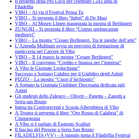
Il progetto della Pro Loco per celebrare i 243 anni di
Filadelfia
VIBO – Al via il Festival Pensa Tu
VIBO – Si presenta il libro “Inferi” di De Masi
VIBO – Al Museo Lìmen inaugurata la mostra di Berlingeri
ZUNGRI – Si presenta il libro “Corpus speluncarum
medioevi”
VIBO – La mostra “Cesare Berlingeri. Tra le pieghe dell’arte”
L’Azienda Mulinum avvia un percorso di formazione di
pasticceria nel Carcere di Vibo
VIBO – Il 14 marzo la mostra “Cesare Berlingeri”
VIBO – Il convegno “Credito e finanza per l’impresa”
A Vibo le Giornate Leoluchiane”
Successo a Soriano Calabro per il Giubileo degli Artisti
PIZZO – La mostra “Cuori d’inchiostro”
A Soriano la Giornata Giubilare Diocesana dedicata agli
Artisti
Gli studenti dello Zaleuco – Oliveti – Panetta – Zanotti a
Serra san Bruno
Intesa tra Confesercenti e Scuola Alberghiera di Vibo
A Tropea si presenta il libro “Oro Rosso di Calabria” di
Cinquegrana
A Vibo si è parlato di Eugenio Scalfari
Il fascino del Presepe a Serra San Bruno
FILADELFIA (VV) – A maggio torna il Filadelfia Festival