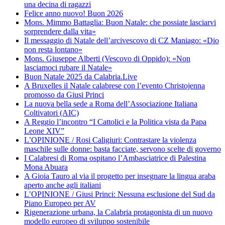
una decina di ragazzi
Felice anno nuovo! Buon 2026
Mons. Mimmo Battaglia: Buon Natale: che possiate lasciarvi
sorprendere dalla vita»
Il messaggio di Natale dell’arcivescovo di CZ Maniago: «Dio
non resta lontano»
Mons. Giuseppe Alberti (Vescovo di Oppido): «Non
lasciamoci rubare il Natale»
Buon Natale 2025 da Calabria.Live
A Bruxelles il Natale calabrese con l’evento Christojenna
promosso da Giusi Princi
La nuova bella sede a Roma dell’Associazione Italiana
Coltivatori (AIC)
A Reggio l’incontro “I Cattolici e la Politica vista da Papa
Leone XIV”
L’OPINIONE / Rosi Caligiuri: Contrastare la violenza
maschile sulle donne: basta facciate, servono scelte di governo
I Calabresi di Roma ospitano l’Ambasciatrice di Palestina
Mona Abuara
A Gioia Tauro al via il progetto per insegnare la lingua araba
aperto anche agli italiani
L’OPINIONE / Giusi Princi: Nessuna esclusione del Sud da
Piano Europeo per AV
Rigenerazione urbana, la Calabria protagonista di un nuovo
modello europeo di sviluppo sostenibile