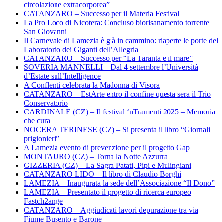
circolazione extracorporea”
CATANZARO – Successo per il Materia Festival
La Pro Loco di Nicotera: Concluso biorisanamento torrente
San Giovanni
Il Carnevale di Lamezia è già in cammino: riaperte le porte del
Laboratorio dei Giganti dell’Allegria
CATANZARO – Successo per “La Taranta e il mare”
SOVERIA MANNELLI – Dal 4 settembre l’Università
d’Estate sull’Intelligence
A Conflenti celebrata la Madonna di Visora
CATANZARO – EstArte entro il confine questa sera il Trio
Conservatorio
CARDINALE (CZ) – Il festival ‘nTramenti 2025 – Memoria
che cura
NOCERA TERINESE (CZ) – Si presenta il libro “Giornali
prigionieri”
A Lamezia evento di prevenzione per il progetto Gap
MONTAURO (CZ) – Torna la Notte Azzurra
GIZZERIA (CZ) – La Sagra Patati, Pipi e Mulingiani
CATANZARO LIDO – Il libro di Claudio Borghi
LAMEZIA – Inaugurata la sede dell’Associazione “Il Dono”
LAMEZIA – Presentato il progetto di ricerca europeo
Fastch2ange
CATANZARO – Aggiudicati lavori depurazione tra via
Fiume Busento e Barone