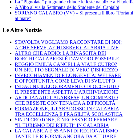
La “Pignolata” più grande chiude le feste natalizie a Filadelfia
A Vibo al via la Settimana dello Studente del Capialbi
SORIANO CALABRO (VV) – Si presenta il libro “Portami
al mare”
Le Altre Notizie
STAVOLTA VOGLIAMO RACCONTARE DI NOI:
A CHE SERVE, A CHI SERVE CALABRIA.LIVE
ALTRO CHE ADDIO: LA RINASCITA DEI
BORGHI CALABRESI È DAVVERO POSSIBILE
REGGIO EMILIA CANCELLA VIALE CUTRO?
UN BRUTTO SEGNALE DI VERO DISPREZZO
INVECCHIAMENTO E LONGEVITÀ: WELFARE
E OPPORTUNITÀ COME LEVA DI SVILUPPO
INDAGINI, IL LOGORAMENTO DI OCCHIUTO
IL PRESIDENTE ASPETTA L’ARCHIVIAZIONE
ARTIGIANATO CALABRESE, UN COMPARTO
CHE RESISTE CON TENACIA A DIFFICOLTÀ
FORMAZIONE, IL PARADOSSO IN CALABRIA
TRA ECCELLENZA E FRAGILITÀ SCOLASTICA
SIN DI CROTONE, È NECESSARIO FERMARE
“IL TURISMO DEI RIFIUTI” IN CALABRIA
LA CALABRIA E 55 ANNI DI REGIONALISMO
TANTE LE RIFORME ANCORA DA ATTUARE