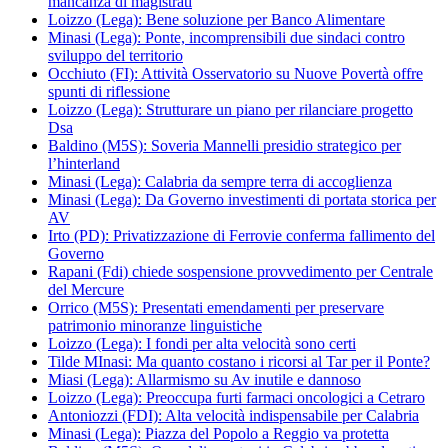
mancanza di magistrati
Loizzo (Lega): Bene soluzione per Banco Alimentare
Minasi (Lega): Ponte, incomprensibili due sindaci contro
sviluppo del territorio
Occhiuto (FI): Attività Osservatorio su Nuove Povertà offre
spunti di riflessione
Loizzo (Lega): Strutturare un piano per rilanciare progetto
Dsa
Baldino (M5S): Soveria Mannelli presidio strategico per
l’hinterland
Minasi (Lega): Calabria da sempre terra di accoglienza
Minasi (Lega): Da Governo investimenti di portata storica per
AV
Irto (PD): Privatizzazione di Ferrovie conferma fallimento del
Governo
Rapani (Fdi) chiede sospensione provvedimento per Centrale
del Mercure
Orrico (M5S): Presentati emendamenti per preservare
patrimonio minoranze linguistiche
Loizzo (Lega): I fondi per alta velocità sono certi
Tilde MInasi: Ma quanto costano i ricorsi al Tar per il Ponte?
Miasi (Lega): Allarmismo su Av inutile e dannoso
Loizzo (Lega): Preoccupa furti farmaci oncologici a Cetraro
Antoniozzi (FDI): Alta velocità indispensabile per Calabria
Minasi (Lega): Piazza del Popolo a Reggio va protetta