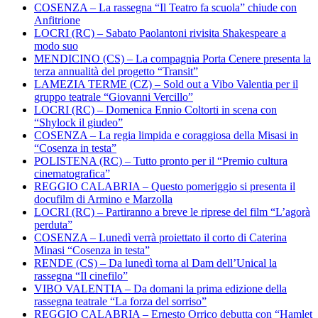
COSENZA – La rassegna “Il Teatro fa scuola” chiude con
Anfitrione
LOCRI (RC) – Sabato Paolantoni rivisita Shakespeare a
modo suo
MENDICINO (CS) – La compagnia Porta Cenere presenta la
terza annualità del progetto “Transit”
LAMEZIA TERME (CZ) – Sold out a Vibo Valentia per il
gruppo teatrale “Giovanni Vercillo”
LOCRI (RC) – Domenica Ennio Coltorti in scena con
“Shylock il giudeo”
COSENZA – La regia limpida e coraggiosa della Misasi in
“Cosenza in testa”
POLISTENA (RC) – Tutto pronto per il “Premio cultura
cinematografica”
REGGIO CALABRIA – Questo pomeriggio si presenta il
docufilm di Armino e Marzolla
LOCRI (RC) – Partiranno a breve le riprese del film “L’agorà
perduta”
COSENZA – Lunedì verrà proiettato il corto di Caterina
Minasi “Cosenza in testa”
RENDE (CS) – Da lunedì torna al Dam dell’Unical la
rassegna “Il cinefilo”
VIBO VALENTIA – Da domani la prima edizione della
rassegna teatrale “La forza del sorriso”
REGGIO CALABRIA – Ernesto Orrico debutta con “Hamlet