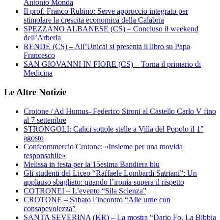
Antonio Monda
Il prof. Franco Rubino: Serve approccio integrato per
stimolare la crescita economica della Calabria
SPEZZANO ALBANESE (CS) – Concluso il weekend
dell’Arberia
RENDE (CS) – All’Unical si presenta il libro su Papa
Francesco
SAN GIOVANNI IN FIORE (CS) – Torna il primario di
Medicina
Le Altre Notizie
Crotone / Ad Humus- Federico Sironi al Castello Carlo V fino
al 7 settembre
STRONGOLI: Calici sottole stelle a Villa del Popolo il 1°
agosto
Confcommercio Crotone: «Insieme per una movida
responsabile»
Melissa in festa per la 15esima Bandiera blu
Gli studenti del Liceo “Raffaele Lombardi Satriani”: Un
applauso sbagliato: quando l’ironia supera il rispetto
COTRONEI – L’evento “Sila Scienza”
CROTONE – Sabato l’incontro “Alle urne con
consapevolezza”
SANTA SEVERINA (KR) – La mostra “Dario Fo. La Bibbia