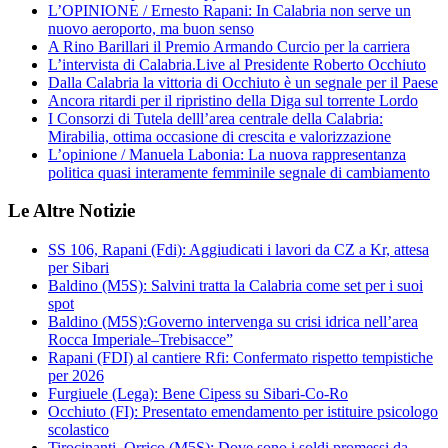
L’OPINIONE / Ernesto Rapani: In Calabria non serve un
nuovo aeroporto, ma buon senso
A Rino Barillari il Premio Armando Curcio per la carriera
L’intervista di Calabria.Live al Presidente Roberto Occhiuto
Dalla Calabria la vittoria di Occhiuto è un segnale per il Paese
Ancora ritardi per il ripristino della Diga sul torrente Lordo
I Consorzi di Tutela delll’area centrale della Calabria:
Mirabilia, ottima occasione di crescita e valorizzazione
L’opinione / Manuela Labonia: La nuova rappresentanza
politica quasi interamente femminile segnale di cambiamento
Le Altre Notizie
SS 106, Rapani (Fdi): Aggiudicati i lavori da CZ a Kr, attesa
per Sibari
Baldino (M5S): Salvini tratta la Calabria come set per i suoi
spot
Baldino (M5S):Governo intervenga su crisi idrica nell’area
Rocca Imperiale–Trebisacce”
Rapani (FDI) al cantiere Rfi: Confermato rispetto tempistiche
per 2026
Furgiuele (Lega): Bene Cipess su Sibari-Co-Ro
Occhiuto (FI): Presentato emendamento per istituire psicologo
scolastico
Tirocinanti, Orrico (M5S): Dove sono i soldi promessi da