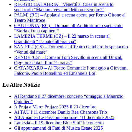
REGGIO CALABRIA – Venerdì al Cilea in scena lo
spettacolo “Ma non avevamo detto per sempre?”
PALMI (RC) – Applausi a scena aperta per Remo Girone al
Teatro Manfroce
CAULONIA (RC) – Domani all’Auditorium lo spettacolo
“Storia di una capinera”
LAMEZIA TERME (CZ) – Il 22 marzo in scena al
Grandinetti “L’anatra all’arancia”
SAN FILI (CS) – Domenica al Teatro Gambaro lo spettacolo
“Venuti dal mare”
RENDE (CS) – Domani Toni Servillo in scena all’Unical.
Oggi presenta il film “Caracas”
CATANZARO – Al Teatro Comunale l’omaggio a Giovanni
Falcone, Paolo Borsellino ed Emanuela Loi
Le Altre Notizie
Al Rendano il 27 dicembre: concerto “omaggio a Maurizio
Quintieri”
A Praja a Mare: Prajazz 2025 il 23 dicembre
Al TAU l’11 dicembre Danilo Rea Chansons Trio
Ad Amantea Le Passioni amorose l’11 dicembre 2025
Lamezia – Il 19 dicembre Blue Stuff in concerto
Gli appuntamenti di Fatti di Musica Estate 2025