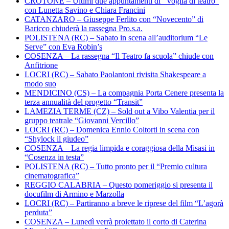
CROTONE – Ultimi due appuntamenti di “Voglia di teatro”
con Lunetta Savino e Chiara Francini
CATANZARO – Giuseppe Ferlito con “Novecento” di
Baricco chiuderà la rassegna Pro.s.a.
POLISTENA (RC) – Sabato in scena all’auditorium “Le
Serve” con Eva Robin’s
COSENZA – La rassegna “Il Teatro fa scuola” chiude con
Anfitrione
LOCRI (RC) – Sabato Paolantoni rivisita Shakespeare a
modo suo
MENDICINO (CS) – La compagnia Porta Cenere presenta la
terza annualità del progetto “Transit”
LAMEZIA TERME (CZ) – Sold out a Vibo Valentia per il
gruppo teatrale “Giovanni Vercillo”
LOCRI (RC) – Domenica Ennio Coltorti in scena con
“Shylock il giudeo”
COSENZA – La regia limpida e coraggiosa della Misasi in
“Cosenza in testa”
POLISTENA (RC) – Tutto pronto per il “Premio cultura
cinematografica”
REGGIO CALABRIA – Questo pomeriggio si presenta il
docufilm di Armino e Marzolla
LOCRI (RC) – Partiranno a breve le riprese del film “L’agorà
perduta”
COSENZA – Lunedì verrà proiettato il corto di Caterina