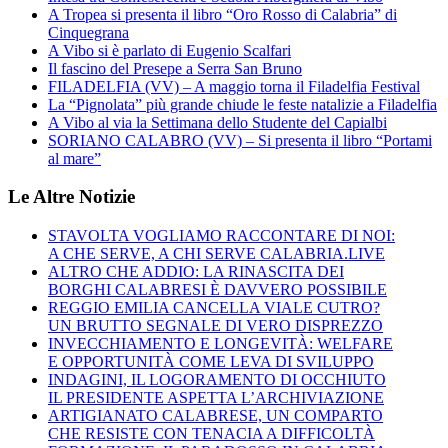
A Tropea si presenta il libro “Oro Rosso di Calabria” di
Cinquegrana
A Vibo si è parlato di Eugenio Scalfari
Il fascino del Presepe a Serra San Bruno
FILADELFIA (VV) – A maggio torna il Filadelfia Festival
La “Pignolata” più grande chiude le feste natalizie a Filadelfia
A Vibo al via la Settimana dello Studente del Capialbi
SORIANO CALABRO (VV) – Si presenta il libro “Portami
al mare”
Le Altre Notizie
STAVOLTA VOGLIAMO RACCONTARE DI NOI:
A CHE SERVE, A CHI SERVE CALABRIA.LIVE
ALTRO CHE ADDIO: LA RINASCITA DEI
BORGHI CALABRESI È DAVVERO POSSIBILE
REGGIO EMILIA CANCELLA VIALE CUTRO?
UN BRUTTO SEGNALE DI VERO DISPREZZO
INVECCHIAMENTO E LONGEVITÀ: WELFARE
E OPPORTUNITÀ COME LEVA DI SVILUPPO
INDAGINI, IL LOGORAMENTO DI OCCHIUTO
IL PRESIDENTE ASPETTA L’ARCHIVIAZIONE
ARTIGIANATO CALABRESE, UN COMPARTO
CHE RESISTE CON TENACIA A DIFFICOLTÀ