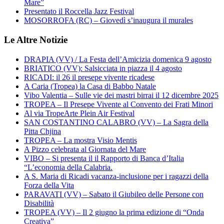
Mare”
Presentato il Roccella Jazz Festival
MOSORROFA (RC) – Giovedì s’inaugura il murales
Le Altre Notizie
DRAPIA (VV) / La Festa dell’Amicizia domenica 9 agosto
BRIATICO (VV): Salsicciata in piazza il 4 agosto
RICADI: il 26 il presepe vivente ricadese
A Caria (Tropea) la Casa di Babbo Natale
Vibo Valentia – Sulle vie dei mastri birrai il 12 dicembre 2025
TROPEA – Il Presepe Vivente al Convento dei Frati Minori
Al via TropeArte Plein Air Festival
SAN COSTANTINO CALABRO (VV) – La Sagra della
Pitta Chjina
TROPEA – La mostra Visio Mentis
A Pizzo celebrata al Giornata del Mare
VIBO – Si presenta il il Rapporto di Banca d’Italia
“L’economia della Calabria.
A S. Maria di Ricadi vacanza-inclusione per i ragazzi della
Forza della Vita
PARAVATI (VV) – Sabato il Giubileo delle Persone con
Disabilità
TROPEA (VV) – Il 2 giugno la prima edizione di “Onda
Creativa”