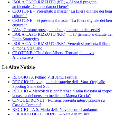
ISOLA CAPO RIZZUTO (KR) – Al via il progetto
ambientale “Compostiamoci bene”
CROTONE – Presentato il master “La filiera digitale dei beni
culturali”
CROTONE – Si presenta il master “La filiera digitale dei ben
culturali”
L’Asp Crotone prosegue nel miglioramento dei servizi
ISOLA CAPO RIZZUTO (KR) – Il 17 gennaio si discute del
Piano Strategico
ISOLA CAPO RIZZUTO (KR)- Venerdì si presenta il libro
di mons. Staglianò
CROTONE / Chi è don Alberto Torriani, il nuovo
Arcivescovo
Le Altre Notizie
REGGIO / A Pellaro VIII Jamu Festival
REGGIO: Un viaggio tra le stanghe della Vara. Oggi allo
Sporting Stelle del Sud
REGGIO – Mercoledì la conferenza “Dalla filosofia al corpo:
la nascita del pensiero medico in Magna Grecia”
CINQUEFRONDI – Polisena presenta interrogazione su
Casa di Comunità
REGGIO – A S. Maria della Neve il coro Laudamus
S. ILARIO DELLO IONIO – Natale in musica