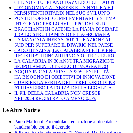
CHE NON TUTELANO DAVVERO I CITTADINI
L’ECONOMIA CALABRESE E LA NATURA E I
PERSISTENTI RITARDI NEL SUO SVILUPPO
PONTE E OPERE COMPLEMENTARI: SISTEMA
INTEGRATO PER LO SVILUPPO DEL SUD
BRACCIANTI IN CATENE: LA PIANA DI SIBARI
TRA LO SFRUTTAMENTO E L’AGROMAFIA
LA MANCATA INFRASTRUTTURAZIONE AL
SUD PER SUPERARE IL DIVARIO NEL PAESE
CARO BENZINA, LA CALABRIA PER IL PIENO
REGISTRATI RINCARI FINO A OLTRE 2 EURO
LA CALABRIA IN 30 ANNI TRA MIGRAZIONE
SPOPOLAMENTO E GELO DEMOGRAFICO
ACQUA IN CALABRIA: LA SOSTENIBILITÀ
HA BISOGNO DI OBIETTIVI DI INNOVAZIONE
GUARIRE LA FERITA DEL TERRITORIO DI KR
ATTRAVERSO LA FORZA DELLA LEGALITÀ
IL PIL DELLA CALABRIA NON CRESCE
NEL 2024 REGISTRATO A MENO 0,2%
Le Altre Notizie
Parco Marino di Amendolara: educazione ambientale e
bandiera blu contro il degrado
A Palmi grande interesse per “Il Vento di Dahkla e il sole