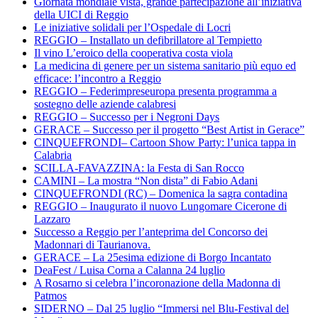
Giornata mondiale vista, grande partecipazione all’iniziativa
della UICI di Reggio
Le iniziative solidali per l’Ospedale di Locri
REGGIO – Installato un defibrillatore al Tempietto
Il vino L’eroico della cooperativa costa viola
La medicina di genere per un sistema sanitario più equo ed
efficace: l’incontro a Reggio
REGGIO – Federimpreseuropa presenta programma a
sostegno delle aziende calabresi
REGGIO – Successo per i Negroni Days
GERACE – Successo per il progetto “Best Artist in Gerace”
CINQUEFRONDI– Cartoon Show Party: l’unica tappa in
Calabria
SCILLA-FAVAZZINA: la Festa di San Rocco
CAMINI – La mostra “Non dista” di Fabio Adani
CINQUEFRONDI (RC) – Domenica la sagra contadina
REGGIO – Inaugurato il nuovo Lungomare Cicerone di
Lazzaro
Successo a Reggio per l’anteprima del Concorso dei
Madonnari di Taurianova.
GERACE – La 25esima edizione di Borgo Incantato
DeaFest / Luisa Corna a Calanna 24 luglio
A Rosarno si celebra l’incoronazione della Madonna di
Patmos
SIDERNO – Dal 25 luglio “Immersi nel Blu-Festival del