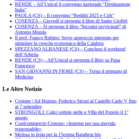
RENDE – All’Unical il convegno nazionale “Destinazione
Italia”
PAOLA (CS) – Il convegno “Redditi 2025 e Cpb”
COSENZA – Giovedì si presenta il libro di Santo Gioffrè
COSENZA – Si presenta il libro “Incontri ravvicinati” di
Antonio Monda
Il prof. Franco Rubino: Serve approccio integrato per
stimolare la crescita economica della Calabria
SPEZZANO ALBANESE (CS) – Concluso il weekend
dell’Arberia
RENDE (CS) – All’Unical si presenta il libro su Papa
Francesco
SAN GIOVANNI IN FIORE (CS) – Torna il primario di
Medicina
Le Altre Notizie
Crotone / Ad Humus- Federico Sironi al Castello Carlo V fino
al 7 settembre
STRONGOLI: Calici sottole stelle a Villa del Popolo il 1°
agosto
Confcommercio Crotone: «Insieme per una movida
responsabile»
Melissa in festa per la 15esima Bandiera blu