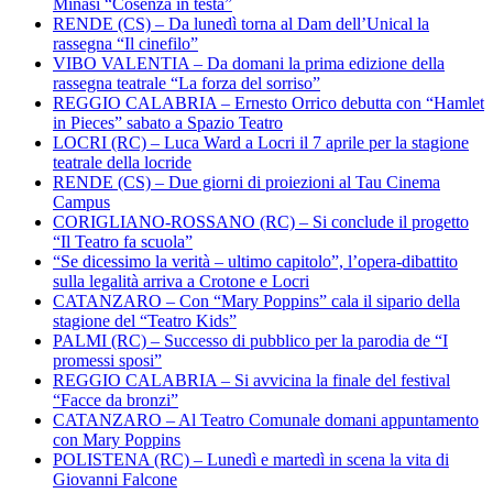
Minasi “Cosenza in testa”
RENDE (CS) – Da lunedì torna al Dam dell’Unical la
rassegna “Il cinefilo”
VIBO VALENTIA – Da domani la prima edizione della
rassegna teatrale “La forza del sorriso”
REGGIO CALABRIA – Ernesto Orrico debutta con “Hamlet
in Pieces” sabato a Spazio Teatro
LOCRI (RC) – Luca Ward a Locri il 7 aprile per la stagione
teatrale della locride
RENDE (CS) – Due giorni di proiezioni al Tau Cinema
Campus
CORIGLIANO-ROSSANO (RC) – Si conclude il progetto
“Il Teatro fa scuola”
“Se dicessimo la verità – ultimo capitolo”, l’opera-dibattito
sulla legalità arriva a Crotone e Locri
CATANZARO – Con “Mary Poppins” cala il sipario della
stagione del “Teatro Kids”
PALMI (RC) – Successo di pubblico per la parodia de “I
promessi sposi”
REGGIO CALABRIA – Si avvicina la finale del festival
“Facce da bronzi”
CATANZARO – Al Teatro Comunale domani appuntamento
con Mary Poppins
POLISTENA (RC) – Lunedì e martedì in scena la vita di
Giovanni Falcone