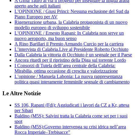
A Gioia Tauro al via il progetto per insegnare la lingua araba
aperto anche agli italiani
L’OPINIONE / Giusi Princi: Nessuna esclusione del Sud da
Piano Europeo per AV
Rigenerazione urbana, la Calabria protagonista di un nuovo
modello europeo di sviluppo sostenibile
L’OPINIONE / Ernesto Rapani: In Calabria non serve un
nuovo aeroporto, ma buon senso
A Rino Barillari il Premio Armando Curcio per la carriera
L’intervista di Calabria.Live al Presidente Roberto Occhiuto
Dalla Calabria la vittoria di Occhiuto è un segnale per il Paese
Ancora ritardi per il ripristino della Diga sul torrente Lordo
I Consorzi di Tutela delll’area centrale della Calabria:
Mirabilia, ottima occasione di crescita e valorizzazione
L’opinione / Manuela Labonia: La nuova rappresentanza
politica quasi interamente femminile segnale di cambiamento
Le Altre Notizie
SS 106, Rapani (Fdi): Aggiudicati i lavori da CZ a Kr, attesa
per Sibari
Baldino (M5S): Salvini tratta la Calabria come set per i suoi
spot
Baldino (M5S):Governo intervenga su crisi idrica nell’area
Rocca Imperiale–Trebisacce”