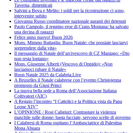
Taverna, dimenticati
Salvini a Bova e Melito: i soldi per la ricostruzione ci sono,
intervenire subito
Giovanna Russo coordinatore nazionale garanti dei detenuti
Paolo Campolo, il reggino eroe di Crans Montana: ha salvato
una decina di ragazzi
Felice anno nuovo! Buon 2026
Mons. Mimmo Battaglia: Buon Natale: che possiate lasciarvi
sorprendere dalla vita»
Il messaggio di Natale dell’arcivescovo di CZ Maniago: «Dio
non resta lontano»
Mons. Giuseppe Alberti (Vescovo di Oppido): «Non
lasciamoci rubare il Natale»
Buon Natale 2025 da Calabria.Live
A Bruxelles il Natale calabrese con l’evento Christojenna
promosso da Giusi Princi
La nuova bella sede a Roma dell’Associazione Italiana
Coltivatori (AIC)
A Reggio l’incontro “I Cattolici e la Politica vista da Papa
Leone XIV”
L’OPINIONE / Rosi Caligiuri: Contrastare la violenza
maschile sulle donne: basta facciate, servono scelte di governo
I Calabresi di Roma ospitano l’Ambasciatrice di Palestina
Mona Abuara