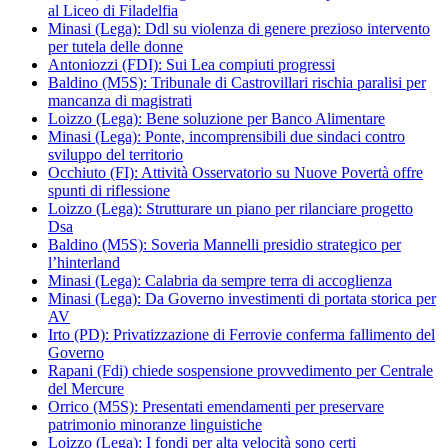
al Liceo di Filadelfia
Minasi (Lega): Ddl su violenza di genere prezioso intervento
per tutela delle donne
Antoniozzi (FDI): Sui Lea compiuti progressi
Baldino (M5S): Tribunale di Castrovillari rischia paralisi per
mancanza di magistrati
Loizzo (Lega): Bene soluzione per Banco Alimentare
Minasi (Lega): Ponte, incomprensibili due sindaci contro
sviluppo del territorio
Occhiuto (FI): Attività Osservatorio su Nuove Povertà offre
spunti di riflessione
Loizzo (Lega): Strutturare un piano per rilanciare progetto
Dsa
Baldino (M5S): Soveria Mannelli presidio strategico per
l’hinterland
Minasi (Lega): Calabria da sempre terra di accoglienza
Minasi (Lega): Da Governo investimenti di portata storica per
AV
Irto (PD): Privatizzazione di Ferrovie conferma fallimento del
Governo
Rapani (Fdi) chiede sospensione provvedimento per Centrale
del Mercure
Orrico (M5S): Presentati emendamenti per preservare
patrimonio minoranze linguistiche
Loizzo (Lega): I fondi per alta velocità sono certi