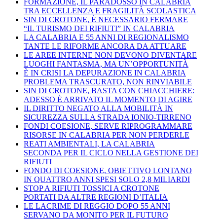
FORMAZIONE, IL PARADOSSO IN CALABRIA
TRA ECCELLENZA E FRAGILITÀ SCOLASTICA
SIN DI CROTONE, È NECESSARIO FERMARE
“IL TURISMO DEI RIFIUTI” IN CALABRIA
LA CALABRIA E 55 ANNI DI REGIONALISMO
TANTE LE RIFORME ANCORA DA ATTUARE
LE AREE INTERNE NON DEVONO DIVENTARE
LUOGHI FANTASMA, MA UN’OPPORTUNITÀ
È IN CRISI LA DEPURAZIONE IN CALABRIA
PROBLEMA TRASCURATO, NON RINVIABILE
SIN DI CROTONE, BASTA CON CHIACCHIERE:
ADESSO È ARRIVATO IL MOMENTO DI AGIRE
IL DIRITTO NEGATO ALLA MOBILITÀ IN
SICUREZZA SULLA STRADA IONIO-TIRRENO
FONDI COESIONE, SERVE RIPROGRAMMARE
RISORSE IN CALABRIA PER NON PERDERLE
REATI AMBIENTALI, LA CALABRIA
SECONDA PER IL CICLO NELLA GESTIONE DEI
RIFIUTI
FONDO DI COESIONE, OBIETTIVO LONTANO
IN QUATTRO ANNI SPESI SOLO 2,8 MILIARDI
STOP A RIFIUTI TOSSICI A CROTONE
PORTATI DA ALTRE REGIONI D’ITALIA
LE LACRIME DI REGGIO DOPO 55 ANNI
SERVANO DA MONITO PER IL FUTURO