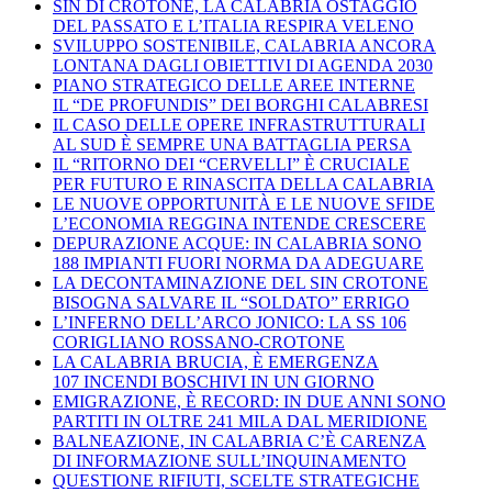
SIN DI CROTONE, LA CALABRIA OSTAGGIO
DEL PASSATO E L’ITALIA RESPIRA VELENO
SVILUPPO SOSTENIBILE, CALABRIA ANCORA
LONTANA DAGLI OBIETTIVI DI AGENDA 2030
PIANO STRATEGICO DELLE AREE INTERNE
IL “DE PROFUNDIS” DEI BORGHI CALABRESI
IL CASO DELLE OPERE INFRASTRUTTURALI
AL SUD È SEMPRE UNA BATTAGLIA PERSA
IL “RITORNO DEI “CERVELLI” È CRUCIALE
PER FUTURO E RINASCITA DELLA CALABRIA
LE NUOVE OPPORTUNITÀ E LE NUOVE SFIDE
L’ECONOMIA REGGINA INTENDE CRESCERE
DEPURAZIONE ACQUE: IN CALABRIA SONO
188 IMPIANTI FUORI NORMA DA ADEGUARE
LA DECONTAMINAZIONE DEL SIN CROTONE
BISOGNA SALVARE IL “SOLDATO” ERRIGO
L’INFERNO DELL’ARCO JONICO: LA SS 106
CORIGLIANO ROSSANO-CROTONE
LA CALABRIA BRUCIA, È EMERGENZA
107 INCENDI BOSCHIVI IN UN GIORNO
EMIGRAZIONE, È RECORD: IN DUE ANNI SONO
PARTITI IN OLTRE 241 MILA DAL MERIDIONE
BALNEAZIONE, IN CALABRIA C’È CARENZA
DI INFORMAZIONE SULL’INQUINAMENTO
QUESTIONE RIFIUTI, SCELTE STRATEGICHE