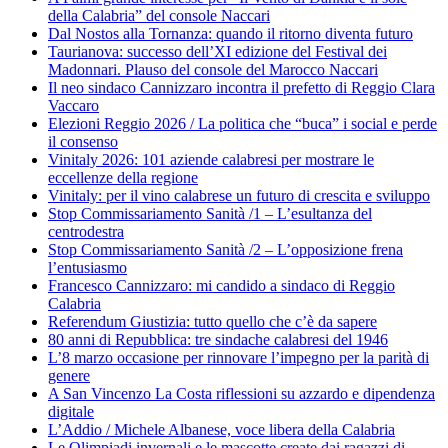
della Calabria” del console Naccari
Dal Nostos alla Tornanza: quando il ritorno diventa futuro
Taurianova: successo dell’XI edizione del Festival dei
Madonnari. Plauso del console del Marocco Naccari
Il neo sindaco Cannizzaro incontra il prefetto di Reggio Clara
Vaccaro
Elezioni Reggio 2026 / La politica che “buca” i social e perde
il consenso
Vinitaly 2026: 101 aziende calabresi per mostrare le
eccellenze della regione
Vinitaly: per il vino calabrese un futuro di crescita e sviluppo
Stop Commissariamento Sanità /1 – L’esultanza del
centrodestra
Stop Commissariamento Sanità /2 – L’opposizione frena
l’entusiasmo
Francesco Cannizzaro: mi candido a sindaco di Reggio
Calabria
Referendum Giustizia: tutto quello che c’è da sapere
80 anni di Repubblica: tre sindache calabresi del 1946
L’8 marzo occasione per rinnovare l’impegno per la parità di
genere
A San Vincenzo La Costa riflessioni su azzardo e dipendenza
digitale
L’Addio / Michele Albanese, voce libera della Calabria
Le Olimpiadi invernali e le mascotte create dai ragazzi di