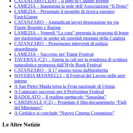
CATANZARO LIDO – Il libro di Claudio Borghi
LAMEZIA – Inaugurata la sede dell’Associazione “Il Dono”
LAMEZIA – Presentato il progetto di ricerca europeo
Fastch2ange
CATANZARO – Aggiudicati lavori depurazione tra via
Fiume Busento e Barone
LAMEZIA – Venerdì “La cura” presenta la proposta di legge
per trasformare in spoke gli ospedali montani della Calabria
CATANZARO – Proseguono interventi di pulizia
straordinaria
LAMEZIA – Successo per Trame Festival
TAVERNA (CZ) – Aperta la call per la residenza di scrittura
naturalistica promossa dall’Hyle Book Festival
CATANZARO – Il 17 giugno torna daMargherita
SOVERIA MANNELLI – Il Festival del Lavoro nelle aree
interne
A San Pietro Maida torna la Festa nazionale di Utopia
A Catanzaro successo per il Performing Festival
BADOLATO – Il reading-spettacolo “Sanasàna”
CARDINALE (CZ) – Proiettato il film-documentario “Figli
del Minotauro”
A Girifalco si conclude “Nuovo Cinema Coraggioso”
Le Altre Notizie