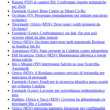
Rapani (FDI) al cantiere Rfi: Confermato rispetto tempistiche
per 2026
Furgiuele (Lega): Bene Cipess su Sibari-Co-Ro
Occhiuto (FI): Presentato emendamento per istituire psicologo
scolastico
Tirocinanti, Orrico (M5S): Dove sono i soldi promessi da
Occhiuto?
Furgiuele (Lega): Confrontiamoci sui dati, Sin non può
ricevere rifiuti da altre regioni
Orrico (M5S): Occhiuto interviene tardi smentendo Regione
su bonifica Sin Kr
Antoniozzi (Fdi): Stato presente in Calabria contro ndrangheta
Ddl Sicurezza, Orrico (M5S): Maggioranza allergica a regole
democratiche
Irto e Misiani (PD) interrogano Salvini su caso Scarcella-
Agostinelli
Orrico (M5S): A Rogliano sospeso servizio di logopedia per
mancanza di personale
Furgiuele (Lega): Fondi per la sicurezza idraulica passo avanti
per sviluppo Calabria
Furgiuele (Lega): Lavorare per sorveglianza epidemiologica
area
Baldino, Orrico e Tucci (M5S): Governo ha abbandonato ex
tirocinanti Mic e Giustizia
Orrico (M5S) interroga ministero Istruzione per conflittualità