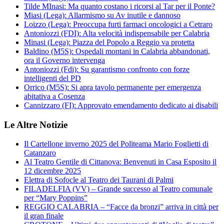
Tilde MInasi: Ma quanto costano i ricorsi al Tar per il Ponte?
Miasi (Lega): Allarmismo su Av inutile e dannoso
Loizzo (Lega): Preoccupa furti farmaci oncologici a Cetraro
Antoniozzi (FDI): Alta velocità indispensabile per Calabria
Minasi (Lega): Piazza del Popolo a Reggio va protetta
Baldino (M5S): Ospedali montani in Calabria abbandonati,
ora il Governo intervenga
Antoniozzi (Fdi): Su garantismo confronto con forze
intelligenti del PD
Orrico (M5S): Si apra tavolo permanente per emergenza
abitativa a Cosenza
Cannizzaro (FI): Approvato emendamento dedicato ai disabili
Le Altre Notizie
Il Cartellone inverno 2025 del Politeama Mario Foglietti di
Catanzaro
Al Teatro Gentile di Cittanova: Benvenuti in Casa Esposito il
12 dicembre 2025
Elettra di Sofocle al Teatro dei Taurani di Palmi
FILADELFIA (VV) – Grande successo al Teatro comunale
per “Mary Poppins”
REGGIO CALABRIA – “Facce da bronzi” arriva in città per
il gran finale