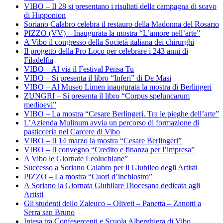
VIBO – Il 28 si presentano i risultati della campagna di scavo
di Hipponion
Soriano Calabro celebra il restauro della Madonna del Rosario
PIZZO (VV) – Inaugurata la mostra “L’amore nell’arte”
A Vibo il congresso della Società italiana dei chirurghi
Il progetto della Pro Loco per celebrare i 243 anni di
Filadelfia
VIBO – Al via il Festival Pensa Tu
VIBO – Si presenta il libro “Inferi” di De Masi
VIBO – Al Museo Lìmen inaugurata la mostra di Berlingeri
ZUNGRI – Si presenta il libro “Corpus speluncarum
medioevi”
VIBO – La mostra “Cesare Berlingeri. Tra le pieghe dell’arte”
L’Azienda Mulinum avvia un percorso di formazione di
pasticceria nel Carcere di Vibo
VIBO – Il 14 marzo la mostra “Cesare Berlingeri”
VIBO – Il convegno “Credito e finanza per l’impresa”
A Vibo le Giornate Leoluchiane”
Successo a Soriano Calabro per il Giubileo degli Artisti
PIZZO – La mostra “Cuori d’inchiostro”
A Soriano la Giornata Giubilare Diocesana dedicata agli
Artisti
Gli studenti dello Zaleuco – Oliveti – Panetta – Zanotti a
Serra san Bruno
Intesa tra Confesercenti e Scuola Alberghiera di Vibo