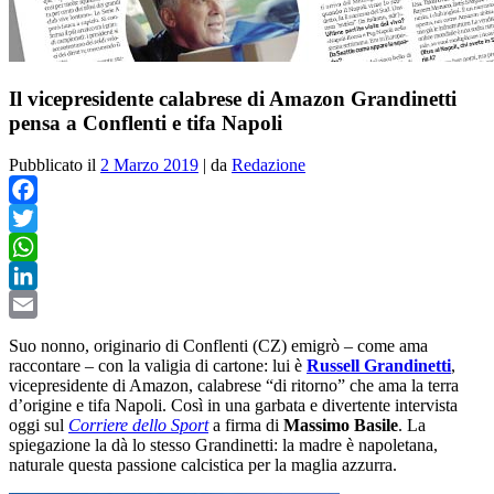
Il vicepresidente calabrese di Amazon Grandinetti
pensa a Conflenti e tifa Napoli
Pubblicato il
2 Marzo 2019
|
da
Redazione
Facebook
Twitter
WhatsApp
LinkedIn
Email
Suo nonno, originario di Conflenti (CZ) emigrò – come ama
raccontare – con la valigia di cartone: lui è
Russell Grandinetti
,
vicepresidente di Amazon, calabrese “di ritorno” che ama la terra
d’origine e tifa Napoli. Così in una garbata e divertente intervista
oggi sul
Corriere dello Sport
a firma di
Massimo Basile
. La
spiegazione la dà lo stesso Grandinetti: la madre è napoletana,
naturale questa passione calcistica per la maglia azzurra.