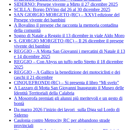
SIDERNO: Presepe vivente a Mirto il 27 dicembre 2025
SCILLA: Borgo DiVino dal 26 al 30 dicembre 2025
SAN GIORGIO MORGETO (RC) – XXVI edizione del
Presepe vivente dei bambini
A Bovalino il presepe che racconta la memoria contadina
della comunità
Sogno di Natale a Reggio il 13 dicembre in viale Aldo Moro
S. GIORGIO MORGETO (RC) – Il 26 dicembre il presepe
vivente dei bambini
REGGIO – A Motta San Giovanni i mercatini di Natale il 13
e 14 dicembre 2025
REGGIO – Con Abyss un tuffo nello Stretto il 18 dicembre
2025
REGGIO – A Gallico la benedizione dei motociclisti e dei
caschi il 21-dicembre
CINQUEFRONDI (RC) – Si presenta il libro “Mi svelo”
A Lazzaro di Motta San Giovanni Inaugurato il Museo delle
Identità Territoriali della Calabria
A Mosorrofa premiati gli alunni più meritevoli e un gesto di
bontà
Da marzo 2026 l’inizio dei lavori sulla Diga sul Lordo di
Siderno
Caulonia contro Metrocity RC per abbandono strade
provinciali