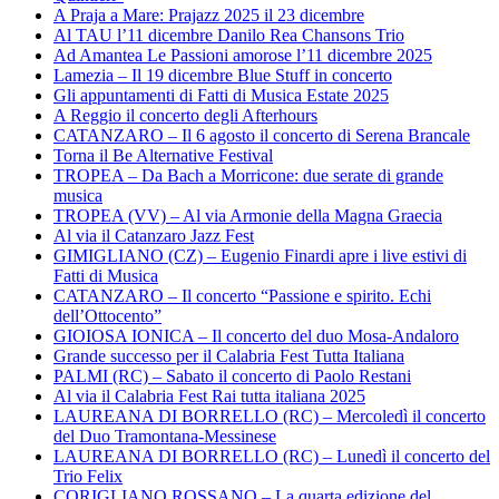
A Praja a Mare: Prajazz 2025 il 23 dicembre
Al TAU l’11 dicembre Danilo Rea Chansons Trio
Ad Amantea Le Passioni amorose l’11 dicembre 2025
Lamezia – Il 19 dicembre Blue Stuff in concerto
Gli appuntamenti di Fatti di Musica Estate 2025
A Reggio il concerto degli Afterhours
CATANZARO – Il 6 agosto il concerto di Serena Brancale
Torna il Be Alternative Festival
TROPEA – Da Bach a Morricone: due serate di grande
musica
TROPEA (VV) – Al via Armonie della Magna Graecia
Al via il Catanzaro Jazz Fest
GIMIGLIANO (CZ) – Eugenio Finardi apre i live estivi di
Fatti di Musica
CATANZARO – Il concerto “Passione e spirito. Echi
dell’Ottocento”
GIOIOSA IONICA – Il concerto del duo Mosa-Andaloro
Grande successo per il Calabria Fest Tutta Italiana
PALMI (RC) – Sabato il concerto di Paolo Restani
Al via il Calabria Fest Rai tutta italiana 2025
LAUREANA DI BORRELLO (RC) – Mercoledì il concerto
del Duo Tramontana-Messinese
LAUREANA DI BORRELLO (RC) – Lunedì il concerto del
Trio Felix
CORIGLIANO ROSSANO – La quarta edizione del