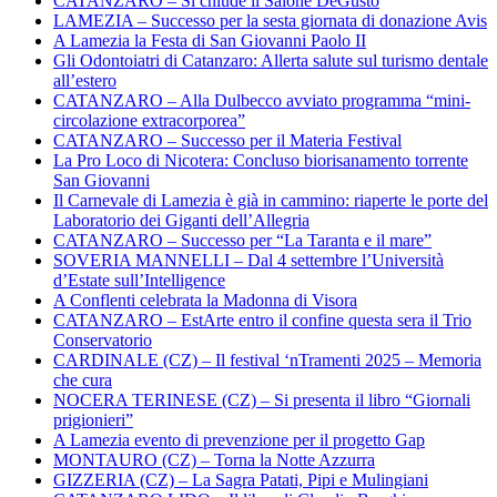
CATANZARO – Si chiude il Salone DeGusto
LAMEZIA – Successo per la sesta giornata di donazione Avis
A Lamezia la Festa di San Giovanni Paolo II
Gli Odontoiatri di Catanzaro: Allerta salute sul turismo dentale
all’estero
CATANZARO – Alla Dulbecco avviato programma “mini-
circolazione extracorporea”
CATANZARO – Successo per il Materia Festival
La Pro Loco di Nicotera: Concluso biorisanamento torrente
San Giovanni
Il Carnevale di Lamezia è già in cammino: riaperte le porte del
Laboratorio dei Giganti dell’Allegria
CATANZARO – Successo per “La Taranta e il mare”
SOVERIA MANNELLI – Dal 4 settembre l’Università
d’Estate sull’Intelligence
A Conflenti celebrata la Madonna di Visora
CATANZARO – EstArte entro il confine questa sera il Trio
Conservatorio
CARDINALE (CZ) – Il festival ‘nTramenti 2025 – Memoria
che cura
NOCERA TERINESE (CZ) – Si presenta il libro “Giornali
prigionieri”
A Lamezia evento di prevenzione per il progetto Gap
MONTAURO (CZ) – Torna la Notte Azzurra
GIZZERIA (CZ) – La Sagra Patati, Pipi e Mulingiani