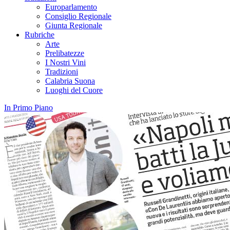
Europarlamento
Consiglio Regionale
Giunta Regionale
Rubriche
Arte
Prelibatezze
I Nostri Vini
Tradizioni
Calabria Suona
Luoghi del Cuore
In Primo Piano