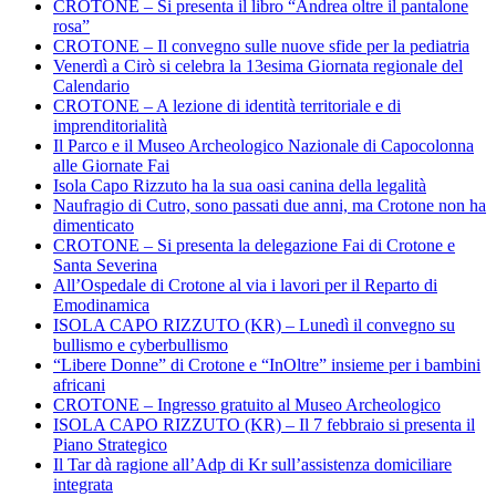
CROTONE – Si presenta il libro “Andrea oltre il pantalone
rosa”
CROTONE – Il convegno sulle nuove sfide per la pediatria
Venerdì a Cirò si celebra la 13esima Giornata regionale del
Calendario
CROTONE – A lezione di identità territoriale e di
imprenditorialità
Il Parco e il Museo Archeologico Nazionale di Capocolonna
alle Giornate Fai
Isola Capo Rizzuto ha la sua oasi canina della legalità
Naufragio di Cutro, sono passati due anni, ma Crotone non ha
dimenticato
CROTONE – Si presenta la delegazione Fai di Crotone e
Santa Severina
All’Ospedale di Crotone al via i lavori per il Reparto di
Emodinamica
ISOLA CAPO RIZZUTO (KR) – Lunedì il convegno su
bullismo e cyberbullismo
“Libere Donne” di Crotone e “InOltre” insieme per i bambini
africani
CROTONE – Ingresso gratuito al Museo Archeologico
ISOLA CAPO RIZZUTO (KR) – Il 7 febbraio si presenta il
Piano Strategico
Il Tar dà ragione all’Adp di Kr sull’assistenza domiciliare
integrata