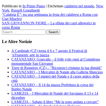
Pubblicato in
In Primo Piano
|
Etichettato
calabresi nel mondo
,
New
York
,
Russell Grandinetti
Navigazione
“Calabria È”: tra una settimana la festa dei calabresi a Roma con
Gigi Miseferi
articoli
SAN GIOVANNI IN FIORE – La sfilata dei carri allegorici in
corso Roma
Le Altre Notizie
A Cardinale (CZ) torna il 6 e 7 agosto il Festival di
‘nTramenti: arte in piazza
CATANZARO: Graecalis – il folle volo oggi al Complesso
monumentale San Giovanni
Torre di Ruggiero (CZ) – “Riconosci cristiano la tua dignità”
CATANZARO – I Mercatini di Natale alla Galleria Mancuso
CATANZARO – I misteri del Natale e il cuore antico della
città
CATANZARO – Il 14 da piazza Prefettura la corsa dei
Babbo Natale
LAMEZIA – I Mercatini di Natale del Savutano il 13 e 14
dicembre
LAMEZIA – Sabato il libro “Me la sono andata a cercare”