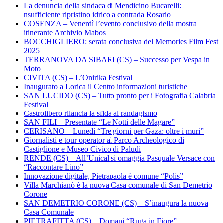
La denuncia della sindaca di Mendicino Bucarelli:
nsufficiente ripristino idrico a contrada Rosario
COSENZA – Venerdì l’evento conclusivo della mostra
itinerante Archivio Mabos
BOCCHIGLIERO: serata conclusiva del Memories Film Fest
2025
TERRANOVA DA SIBARI (CS) – Successo per Vespa in
Moto
CIVITA (CS) – L’Onirika Festival
Inaugurato a Lorica il Centro informazioni turistiche
SAN LUCIDO (CS) – Tutto pronto per i Fotografia Calabria
Festival
Castrolibero rilancia la sfida al randagismo
SAN FILI – Presentate “Le Notti delle Magare”
CERISANO – Lunedì “Tre giorni per Gaza: oltre i muri”
Giornalisti e tour operator al Parco Archeologico di
Castiglione e Museo Civico di Paludi
RENDE (CS) – All’Unical si omaggia Pasquale Versace con
“Raccontare Lino”
Innovazione digitale, Pietrapaola è comune “Polis”
Villa Marchianò è la nuova Casa comunale di San Demetrio
Corone
SAN DEMETRIO CORONE (CS) – S’inaugura la nuova
Casa Comunale
PIETRAFITTA (CS) – Domani “Ruga in Fiore”