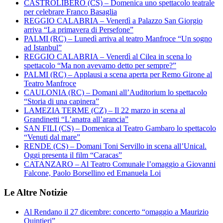
CASTROLIBERO (CS) – Domenica uno spettacolo teatrale
per celebrare Franco Basaglia
REGGIO CALABRIA – Venerdì a Palazzo San Giorgio
arriva “La primavera di Persefone”
PALMI (RC) – Lunedì arriva al teatro Manfroce “Un sogno
ad Istanbul”
REGGIO CALABRIA – Venerdì al Cilea in scena lo
spettacolo “Ma non avevamo detto per sempre?”
PALMI (RC) – Applausi a scena aperta per Remo Girone al
Teatro Manfroce
CAULONIA (RC) – Domani all’Auditorium lo spettacolo
“Storia di una capinera”
LAMEZIA TERME (CZ) – Il 22 marzo in scena al
Grandinetti “L’anatra all’arancia”
SAN FILI (CS) – Domenica al Teatro Gambaro lo spettacolo
“Venuti dal mare”
RENDE (CS) – Domani Toni Servillo in scena all’Unical.
Oggi presenta il film “Caracas”
CATANZARO – Al Teatro Comunale l’omaggio a Giovanni
Falcone, Paolo Borsellino ed Emanuela Loi
Le Altre Notizie
Al Rendano il 27 dicembre: concerto “omaggio a Maurizio
Quintieri”