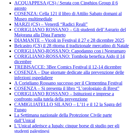
ACQUAPPESA (CS) / Serata con Cinghios Group il 6
agosto
COSENZA: Cella 121 il libro di Attilio Sabato domani al
Museo multimediale
MARZI (CS) – Venerdì “Radici Reali”
CORIGLIANO ROSSANO – Gli studenti dell’Agrario del
Majorana alla Diga Farneto
DIAMANTE – Vicoli in Festival il 27 e 28 dicembre 2025
Belcastro (CS) il 28 ritorna il tradizionale mercatino di Natale
CORIGLIANO-ROSSANO: Capodanno con i Negramaro
CORIGLIANO-ROSSANO: Tombola benefica Aido il 14
dicembre
TREBISACCE: 3Bee Comics Festival il 12-14 dicembre
COSENZA – Due giornate dedicate alla prevenzione delle
infezioni ospedaliere
A Corigliano Rossano successo per il Clementina Festival
COSENZA – Si presenta il libro “L’orologiaio di Brest”
CORIGLIANO ROSSANO – Istituzioni e imprese a
confronto sulla tutela della prevenzione
CAMIGLIATELLO SILANO – L’11 e il 12 la Sagra del
Fungo
La Settimana nazionale della Protezione Civile parte
dall’Unical
L’Unical aderisce a Iupals: cinque borse di studio per gli
studenti palestinesi