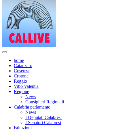
home
Catanzaro
Cosenza
Crotone
Reggio
Vibo Valentia
Regione
News
Consiglieri Regionali
Calabria parlamento
News
I Deputati Calabresi
I Senatori Calabresi
Istituzioni