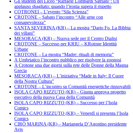
Gli studenti del Liceo “Raffaele Lombardi Satriani”: Un
applauso sbagliato: quando l’ironia supera il rispetto
COTRONEI – L’evento “Sila Scienza”
CROTONE – Sabato l’incontro “Alle urne con
consapevolezza”
SANTA SEVERINA (KR) – La mostra “Dario Fo. La Bibbia
dei villani”
MESORACA (KR) – Nuova sede per il Centro Dialisi
CROTONE – Successo per KRIU – KRotone Identità
Urbane
CROTONE – La mostra “Madre: rituali di memoria”
A Umbriatico l’incontro pubblico per risolvere la zoonosi
A Crotone una due giorni sulla rete delle Donne della Magna
Grecia
MESORACA (KR) – L’iniziativa “Made in Italy: Il Cuore
della Nostra Cultura”
CROTONE – L’incontro su Comunità energetiche rinnovabili
ISOLA CAPO RIZZUTO (KR) – Giunta approva progetto
esecutivo della nuova Casa della Comunità
ISOLA CAPO RIZZUTO (KR) – Successo per l’Isola
Comics
ISOLA CAPO RIZZUTO (KR) – Venerdì si presenta l’Isola
Comics
CIRÒ MARINA (KR) – Mariangela D’Agostino presidente
Avis